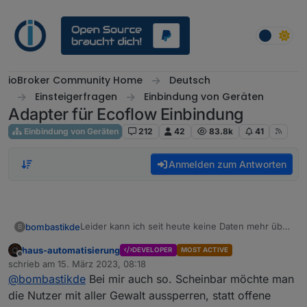
Weiter zum Inhalt
ioBroker Community Home
Deutsch
Einsteigerfragen
Einbindung von Geräten
Adapter für Ecoflow Einbindung
Einbindung von Geräten
212
42
83.8k
41
Anmelden zum Antworten
Leider kann ich seit heute keine Daten mehr über
bombastikde
B
MQTT vom Ecoflow Delta 2 abrufen.
haus-automatisierung
DEVELOPER
MOST ACTIVE
Meldung im IObroker Protokoll: Client error: ```
Offline
schrieb am
15. März 2023, 08:18
zuletzt editiert von
In der APP funktioniert alles - UserID und
@
bombastikde
Bei mir auch so. Scheinbar möchte man
Password für MQTT nochmals ausgelesen und
die Nutzer mit aller Gewalt aussperren, statt offene
eingetragen. - Keine Änderung