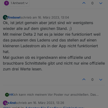
X
1 Antwort
0
firebowl
schrieb am
16. März 2023, 13:04
F
zuletzt editiert von
Offline
Ok, ist jetzt gemein aber jetzt sind wir wenigstens
wieder alle auf dem gleichen Stand. ;)
Mit meiner Delta 2 hat es ja leider nie funktioniert weil
das pausieren des Ladens und das stellen auf einen
kleineren Ladestrom als in der App nicht funktioniert
hat.
Mal gucken ob es irgendwann eine offizielle und
brauchbare Schnittstelle gibt und nicht nur eine offizielle
zum drei Werte lesen.
0
Ich kann mich meinem Vor Poster nur anschließen. Das
HK
H
Überschussladen lief endlich sauber und seit heute "Bad
x4nd
schrieb am
16. März 2023, 13:26
X
Username und Password"
Und ich wollte mir schon weitere Geräte anschaffen.
zuletzt editiert von
Offline