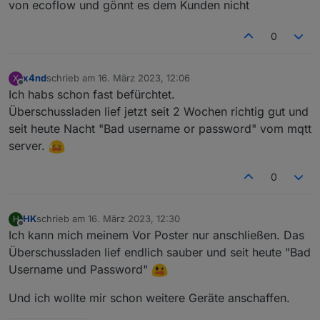
von ecoflow und gönnt es dem Kunden nicht
Hat jemand eine Idee?
0
x4nd
schrieb am
16. März 2023, 12:06
X
zuletzt editiert von
Offline
Ich habs schon fast befürchtet.
Überschussladen lief jetzt seit 2 Wochen richtig gut und
seit heute Nacht "Bad username or password" vom mqtt
server.
0
HK
schrieb am
16. März 2023, 12:30
H
zuletzt editiert von
Offline
Ich kann mich meinem Vor Poster nur anschließen. Das
Überschussladen lief endlich sauber und seit heute "Bad
Username und Password"
Und ich wollte mir schon weitere Geräte anschaffen.