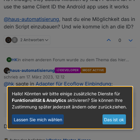
use the same Client ID the Android app uses it works
@
haus-automatisierung
, hast du eine Möglichkeit das in
dein Script einzubauen? Und wie komme ich an die ID?
B
2 Antworten
0
In einem anderen Forum wurde zu dem Thema das hier
HK
H
herausgefunden:
haus-automatisierung
DEVELOPER
MOST ACTIVE
Ecoflow mqtt is no longer working: bad username or
Offline
schrieb am
17. März 2023, 12:12
password. Looks like they did some changes. Auth/login
zuletzt editiert von
@
hk
sagte in
Adapter für Ecoflow Einbindung
:
and iot-auth/app/certification still works but MQTT connect
As I though, they added filtration by MQTT Client ID. If I use
fails.
the same Client ID the Android app uses it works
Hallo! Könnten wir bitte einige zusätzliche Dienste für
@
haus-automatisierung
, hast du eine Möglichkeit das in
Funktionalität & Analytics
aktivieren? Sie können Ihre
hast du eine Möglichkeit das in dein Script
dein Script einzubauen? Und wie komme ich an die ID?
Zustimmung später jederzeit ändern oder zurückziehen.
einzubauen?
Lassen Sie mich wählen
Das ist ok
Die Client-ID definierst Du in der MQTT-Instanz selbst.