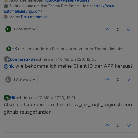
🧑‍🎓 Autor des beliebten
ioBroker-Master-Kurses
🎥 Tutorials rund um das Thema DIY-Smart-Home:
https://haus-
automatisierung.com/
📚 Meine
Dokumentation
H
1 Antwort
0
In einem anderen Forum wurde zu dem Thema das hier
HK
H
herausgefunden:
bombastikde
schrieb am
17. März 2023, 12:58
B
Ecoflow mqtt is no longer working: bad username or
zuletzt editiert von
Offline
@
hk
wie bekomme ich meine Client ID der APP heraus?
password. Looks like they did some changes. Auth/login
and iot-auth/app/certification still works but MQTT connect
As I though, they added filtration by MQTT Client ID. If I use
fails.
the same Client ID the Android app uses it works
B
1 Antwort
0
@
haus-automatisierung
, hast du eine Möglichkeit das in
dein Script einzubauen? Und wie komme ich an die ID?
HK
schrieb am
17. März 2023, 13:11
H
zuletzt editiert von
Offline
Also ich habe die Id mit ecoflow_get_mqtt_login.sh von
github rausgefunden
0