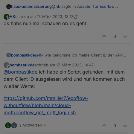
@
hk
sagte in
Adapter für Ecoflow
haus-automatisierung
Einbindung
:
HK
schrieb am
17. März 2023, 13:13
H
zuletzt editiert von HK
Offline
ok habs nun mal schauen ob es geht
hast du eine Möglichkeit das in
dein Script einzubauen?
Die Client-ID definierst Du in der MQTT-
0
Instanz selbst.
bombastikde
@
hk
wie bekomme ich meine Client ID der APP
B
heraus?
bombastikde
schrieb am
17. März 2023, 14:47
B
zuletzt editiert von
Offline
@
bombastikde
ich habe ein Script gefunden, mit dem
dem Client ID ausgelesen wird und nun kommen auch
wieder Werte!
https://github.com/mmiller7/ecoflow-
withoutflow/blob/main/cloud-
mqtt/ecoflow_get_mqtt_login.sh
C
L
2 Antworten
0