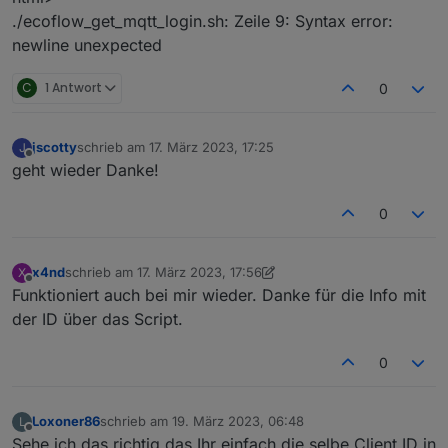
./ecoflow_get_mqtt_login.sh: Zeile 9: Syntax error:
newline unexpected
C
1 Antwort
0
jscotty
schrieb am
17. März 2023, 17:25
J
zuletzt editiert von
Offline
geht wieder Danke!
0
x4nd
schrieb am
17. März 2023, 17:56
X
zuletzt editiert von x4nd
Offline
Funktioniert auch bei mir wieder. Danke für die Info mit
der ID über das Script.
0
Loxoner86
schrieb am
19. März 2023, 06:48
L
zuletzt editiert von
Offline
Sehe ich das richtig das Ihr einfach die selbe Client ID in