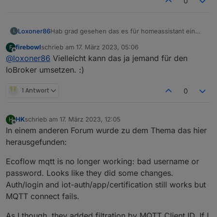
0
Loxoner86
Hab grad gesehen das es für homeassistant ein
L
addon gibt, welches mit der lokalen IP konfiguriert
firebowl
schrieb am
17. März 2023, 05:06
F
wird.
zuletzt editiert von
Offline
@
loxoner86
Vielleicht kann das ja jemand für den
IoBroker umsetzen. :)
1 Antwort
0
HK
schrieb am
17. März 2023, 12:05
H
zuletzt editiert von
Offline
In einem anderen Forum wurde zu dem Thema das hier
herausgefunden:
Ecoflow mqtt is no longer working: bad username or
password. Looks like they did some changes.
Auth/login and iot-auth/app/certification still works but
MQTT connect fails.
As I though, they added filtration by MQTT Client ID. If I