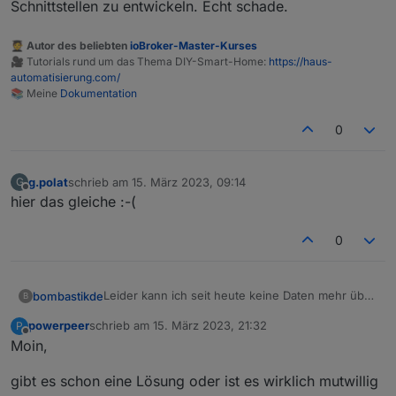
Schnittstellen zu entwickeln. Echt schade.
Hat jemand eine Idee?
🧑‍🎓 Autor des beliebten
ioBroker-Master-Kurses
🎥 Tutorials rund um das Thema DIY-Smart-Home:
https://haus-
automatisierung.com/
📚 Meine
Dokumentation
0
g.polat
schrieb am
15. März 2023, 09:14
G
zuletzt editiert von
Offline
hier das gleiche :-(
0
Leider kann ich seit heute keine Daten mehr über
bombastikde
B
MQTT vom Ecoflow Delta 2 abrufen.
powerpeer
schrieb am
15. März 2023, 21:32
P
Meldung im IObroker Protokoll: Client error: ```
zuletzt editiert von
Offline
Moin,
In der APP funktioniert alles - UserID und
Password für MQTT nochmals ausgelesen und
gibt es schon eine Lösung oder ist es wirklich mutwillig
eingetragen. - Keine Änderung