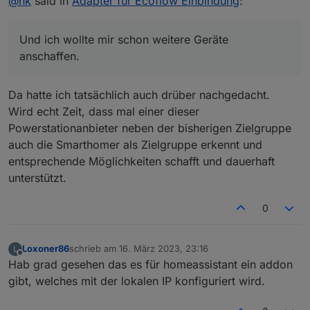
@
hk
said in
Adapter für Ecoflow Einbindung
:
Und ich wollte mir schon weitere Geräte
anschaffen.
Da hatte ich tatsächlich auch drüber nachgedacht.
Wird echt Zeit, dass mal einer dieser
Powerstationanbieter neben der bisherigen Zielgruppe
auch die Smarthomer als Zielgruppe erkennt und
entsprechende Möglichkeiten schafft und dauerhaft
unterstützt.
0
Loxoner86
schrieb am
16. März 2023, 23:16
L
zuletzt editiert von
Offline
Hab grad gesehen das es für homeassistant ein addon
gibt, welches mit der lokalen IP konfiguriert wird.