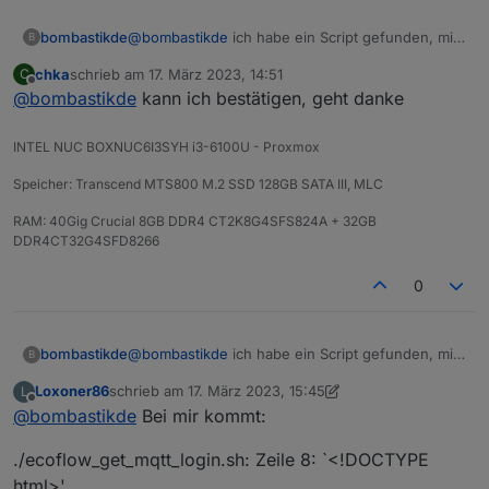
@
bombastikde
ich habe ein Script gefunden, mit
bombastikde
B
dem dem Client ID ausgelesen wird und nun
chka
schrieb am
17. März 2023, 14:51
C
kommen auch wieder Werte!
https://github.com/mmiller7/ecoflow-
zuletzt editiert von
Offline
@
bombastikde
kann ich bestätigen, geht danke
withoutflow/blob/main/cloud-
mqtt/ecoflow_get_mqtt_login.sh
INTEL NUC BOXNUC6I3SYH i3-6100U - Proxmox
Speicher: Transcend MTS800 M.2 SSD 128GB SATA III, MLC
RAM: 40Gig Crucial 8GB DDR4 CT2K8G4SFS824A + 32GB
DDR4CT32G4SFD8266
0
@
bombastikde
ich habe ein Script gefunden, mit
bombastikde
B
dem dem Client ID ausgelesen wird und nun
Loxoner86
schrieb am
17. März 2023, 15:45
L
kommen auch wieder Werte!
https://github.com/mmiller7/ecoflow-
zuletzt editiert von Loxoner86
Offline
@
bombastikde
Bei mir kommt:
withoutflow/blob/main/cloud-
mqtt/ecoflow_get_mqtt_login.sh
./ecoflow_get_mqtt_login.sh: Zeile 8: `<!DOCTYPE
html>'