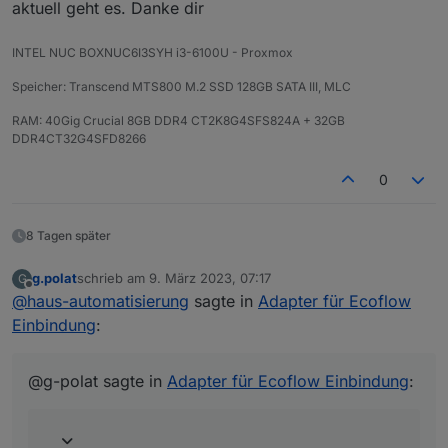
aktuell geht es. Danke dir
INTEL NUC BOXNUC6I3SYH i3-6100U - Proxmox
Speicher: Transcend MTS800 M.2 SSD 128GB SATA III, MLC
RAM: 40Gig Crucial 8GB DDR4 CT2K8G4SFS824A + 32GB
DDR4CT32G4SFD8266
0
8 Tagen später
g.polat
schrieb am
9. März 2023, 07:17
G
zuletzt editiert von
Offline
@
haus-automatisierung
sagte in
Adapter für Ecoflow
Einbindung
:
@g-polat sagte in
Adapter für Ecoflow Einbindung
: