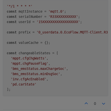
'*/1 * * * *'
const
 mqttInstance = 
'mqtt.0'
const
 serialNumber = 
'R33XXXXXXXXXX'
const
 userId = 
'15XXXXXXXXXXXXXXXXXX'
;

const
 prefix = 
'0_userdata.0.EcoFlow.MQTT-Client.R33
const
 valueCache = {};

const
 changeableStates = [

'mppt.cfgChgWatts'
,

'mppt.chgPauseFlag'
,

'bms_emsStatus.maxChargeSoc'
,

'bms_emsStatus.minDsgSoc'
,

'inv.cfgAcEnabled'
,

'pd.carState'
0