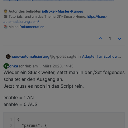
🧑‍🎓 Autor des beliebten
ioBroker-Master-Kurses
🎥 Tutorials rund um das Thema DIY-Smart-Home:
https://haus-
automatisierung.com/
📚 Meine
Dokumentation
1
@g-polat sagte in
Adapter für Ecoflow
haus-automatisierung
Einbindung
:
chka
schrieb am
1. März 2023, 14:43
C
zuletzt editiert von
Offline
Wieder ein Stück weiter, setzt man in der /Set folgendes
Kann bitte nochmal jemand für
dummy's erklären wie wie genau
schaltet er den Ausgang an.
Es wird ein JSON-String auf dem
die Schaltbefehle abgesetzt
Jetzt muss es noch in das Script rein.
entsprechenden Topic gepublished. Wie
werden.
genau der Playload aussehen muss,
Genauer als hier kann ich es auch nicht
enable = 1 AN
findet man am besten raus, wenn man
erklären:
das
/set
topic abonniert und dann
https://www.youtube.com/watch?
enable = 0 AUS
guckt, was die App macht.
v=ezn0NDc9GAY
{
  "params": {