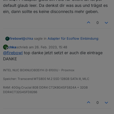
default glaub leer. Da denkst dir was aus und trägst es
ein, dann sollte es keine disconnects mehr geben.
0
@
chka
sagte in
Adapter für Ecoflow Einbindung
:
firebowl
F
chka
schrieb am
26. Feb. 2023, 15:48
C
zuletzt editiert von
Offline
@
firebowl
top danke jetzt setzt er auch die eintrage
@
haus-automatisierung
sagte in
Adapter für
Ecoflow Einbindung
:
DANKE
Im MQTT Adapter gibts ein Feld für Client ID. Ist per
default glaub leer. Da denkst dir was aus und trägst es
Wichtiger Hinweis: Bitte denkt euch eine
INTEL NUC BOXNUC6I3SYH i3-6100U - Proxmox
ein, dann sollte es keine disconnects mehr geben.
eigene, eindeutige Client-ID aus! Nicht aus
Speicher: Transcend MTS800 M.2 SSD 128GB SATA III, MLC
irgendwelchen Screenshots hier
abschreiben.
RAM: 40Gig Crucial 8GB DDR4 CT2K8G4SFS824A + 32GB
DDR4CT32G4SFD8266
Was verstehst du unter client id? bei mir bricht
die verbindung auch dauernd ab und wird neu
0
aufgebaut.