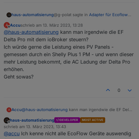
  'bms_emsStatus.maxChargeSoc',

  'bms_emsStatus.minDsgSoc',

@g-polat sagte in
Adapter für Ecoflow
haus-automatisierung
  'inv.cfgAcEnabled',

Einbindung
:
  'pd.carState'  

Accu
schrieb am
13. März 2023, 13:28
A
zuletzt editiert von
Offline
@
haus-automatisierung
das Script steigt aus, zu viele
kann man irgendwie die EF
Aufrufe
Delta Pro mit dem ioBroker steuern?
Dafür hatte ich ja eigentlich schon
Ich würde gerne die Leistung eines PV Panels -
diesen Cache eingebaut. Aber wenn
gemessen durch ein Shelly Plus 1 PM - und wenn dieser
sehr sehr viele Daten kommen, dann ist
das ein Problem. Kannst das Limit von
mehr Leistung bekommt, die AC Ladung der Delta Pro
1000 pro Minute in der JavaScript
erhöhen.
Instanz ja höher stellen.
Geht sowas?
0
Accu
@
haus-automatisierung
kann man irgendwie die EF Delta
A
Pro mit dem ioBroker steuern?
haus-automatisierung
DEVELOPER
MOST ACTIVE
Ich würde gerne die Leistung eines PV Panels -
Offline
schrieb am
13. März 2023, 13:43
gemessen durch ein Shelly Plus 1 PM - und wenn dieser
zuletzt editiert von
@
accu
Ich kenne nicht alle EcoFlow Geräte auswendig
mehr Leistung bekommt, die AC Ladung der Delta Pro