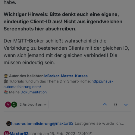
habe.
Wichtiger Hinweis: Bitte denkt euch eine eigene,
eindeutige Client-ID aus! Nicht aus irgendwelchen
Screenshots hier abschreiben.
Der MQTT-Broker schließt wahrscheinlich die
Verbindung zu bestehenden Clients mit der gleichen ID,
wenn sich jemand mit der gleichen verbindet!! Die
müssen eindeutig sein.
🧑‍🎓 Autor des beliebten
ioBroker-Master-Kurses
🎥 Tutorials rund um das Thema DIY-Smart-Home:
https://haus-
automatisierung.com/
📚 Meine
Dokumentation
M
C
2 Antworten
0
@
maxtor62
Lustigerweise wurde ich
haus-automatisierung
nun auch rausgeworfen, nachdem ich
Maxtor62
schrieb am
16. Feb. 2023, 13:40
M
meine Config hier geteilt habe.
Wichtiger Hinweis: Bitte denkt euch