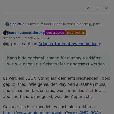
0
Der Hinweis mit der Client-ID war Goldrichtig, jetzt
g.polat
G
funzt es auch bei mir, vielen Dank.
haus-automatisierung
DEVELOPER
MOST ACTIVE
Kann bitte nochmal jemand für dummy's erklären wie
Offline
schrieb am
1. März 2023, 11:46
wie genau die Schaltbefehle abgesetzt werden. Am
zuletzt editiert von
@g-polat sagte in
Adapter für Ecoflow Einbindung
:
besten mit einem Beispiel. Besten Dank.
Kann bitte nochmal jemand für dummy's erklären
wie wie genau die Schaltbefehle abgesetzt werden.
Es wird ein JSON-String auf dem entsprechenden Topic
gepublished. Wie genau der Playload aussehen muss,
findet man am besten raus, wenn man das
topic
/set
abonniert und dann guckt, was die App macht.
Genauer als hier kann ich es auch nicht erklären:
https://www.youtube.com/watch?v=ezn0NDc9GAY