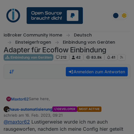
Weiter zum Inhalt
ioBroker Community Home
Deutsch
Einsteigerfragen
Einbindung von Geräten
Adapter für Ecoflow Einbindung
Einbindung von Geräten
212
42
83.8k
41
Anmelden zum Antworten
Same here,
Maxtor62
M
haus-automatisierung
DEVELOPER
MOST ACTIVE
Disconnected from
mqtt.ecoflow.com
: undefined
Offline
schrieb am
16. Feb. 2023, 09:21
zuletzt editiert von
@
maxtor62
Lustigerweise wurde ich nun auch
(Delta Max und iOS)
rausgeworfen, nachdem ich meine Config hier geteilt