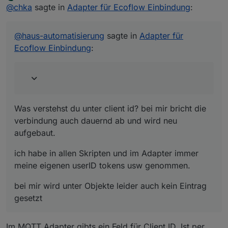
Offline
@
chka
sagte in
Wichtiger Hinweis: Bitte denkt euch eine eigene,
Adapter für Ecoflow Einbindung
:
eindeutige Client-ID aus! Nicht aus irgendwelchen
Was verstehst du unter client id? bei mir bricht die
Screenshots hier abschreiben.
verbindung auch dauernd ab und wird neu aufgebaut.
@
haus-automatisierung
sagte in
Adapter für
ich habe in allen Skripten und im Adapter immer meine
Ecoflow Einbindung
:
eigenen userID tokens usw genommen.
bei mir wird unter Objekte leider auch kein Eintrag
gesetzt
Was verstehst du unter client id? bei mir bricht die
verbindung auch dauernd ab und wird neu
aufgebaut.
ich habe in allen Skripten und im Adapter immer
meine eigenen userID tokens usw genommen.
bei mir wird unter Objekte leider auch kein Eintrag
gesetzt
Im MQTT Adapter gibts ein Feld für Client ID. Ist per