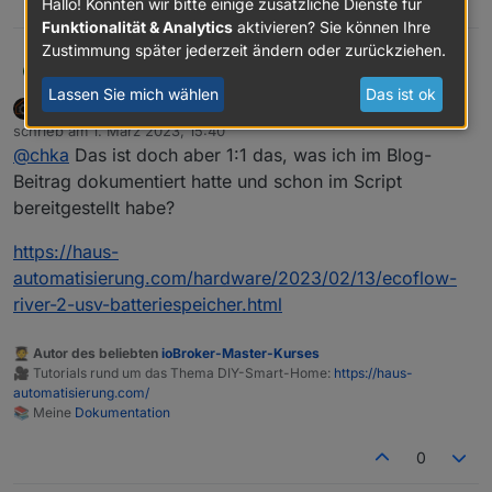
0
Hallo! Könnten wir bitte einige zusätzliche Dienste für
Funktionalität & Analytics
aktivieren? Sie können Ihre
Zustimmung später jederzeit ändern oder zurückziehen.
Wieder ein Stück weiter, setzt man in der /Set folgendes
chka
C
schaltet er den Ausgang an.
Lassen Sie mich wählen
Das ist ok
haus-automatisierung
DEVELOPER
MOST ACTIVE
Jetzt muss es noch in das Script rein.
enable = 1 AN
Offline
schrieb am
1. März 2023, 15:40
enable = 0 AUS
zuletzt editiert von
@
chka
Das ist doch aber 1:1 das, was ich im Blog-
{

  "params": {

Beitrag dokumentiert hatte und schon im Script
    "enabled": 1,

bereitgestellt habe?
    "out_freq": 255,

    "out_voltage": 4294967295,

https://haus-
    "xboost": 255

automatisierung.com/hardware/2023/02/13/ecoflow-
  },

river-2-usv-batteriespeicher.html
  "from": "iOS",

  "lang": "de-de",

  "id": "232050124",

🧑‍🎓 Autor des beliebten
ioBroker-Master-Kurses
  "moduleSn": "R6XXXXX",

🎥 Tutorials rund um das Thema DIY-Smart-Home:
https://haus-
  "moduleType": 5,

automatisierung.com/
  "operateType": "acOutCfg",

📚 Meine
Dokumentation
  "version": "1.0"

0