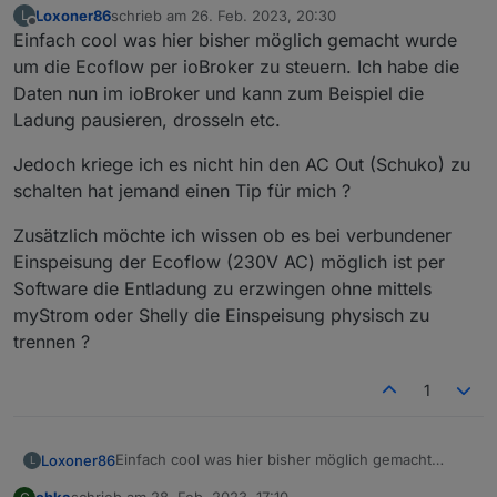
ich habe in allen Skripten und im Adapter immer
Loxoner86
schrieb am
26. Feb. 2023, 20:30
L
zuletzt editiert von
meine eigenen userID tokens usw genommen.
Offline
Einfach cool was hier bisher möglich gemacht wurde
um die Ecoflow per ioBroker zu steuern. Ich habe die
bei mir wird unter Objekte leider auch kein
Eintrag gesetzt
Daten nun im ioBroker und kann zum Beispiel die
Ladung pausieren, drosseln etc.
Jedoch kriege ich es nicht hin den AC Out (Schuko) zu
schalten hat jemand einen Tip für mich ?
Zusätzlich möchte ich wissen ob es bei verbundener
Einspeisung der Ecoflow (230V AC) möglich ist per
Software die Entladung zu erzwingen ohne mittels
myStrom oder Shelly die Einspeisung physisch zu
trennen ?
1
Einfach cool was hier bisher möglich gemacht
Loxoner86
L
wurde um die Ecoflow per ioBroker zu steuern. Ich