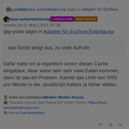
@
haus-automatisierung
sagte in
Adapter für Ecoflow
g.polat
G
Einbindung
:
haus-automatisierung
DEVELOPER
MOST ACTIVE
Offline
@g-polat sagte in
Adapter für Ecoflow
schrieb am
9. März 2023, 07:28
zuletzt editiert von
Einbindung
:
@g-polat sagte in
Adapter für Ecoflow Einbindung
:
Vielen Dank, jetzt habe ich es hinbekommen, einziges
Problem noch, das Script steigt aus, zu viele Aufrufe :-(
Kann bitte nochmal jemand für dummy's
08:06:14.076	error	javascript.0 (9315) Script
das Script steigt aus, zu viele Aufrufe
erklären wie wie genau die Schaltbefehle
abgesetzt werden.
Cron greift irgendwie nicht :
Dafür hatte ich ja eigentlich schon diesen Cache
'*/1 * * * *'

eingebaut. Aber wenn sehr sehr viele Daten kommen,
Es wird ein JSON-String auf dem entsprechenden
const mqttInstance = 'mqtt.0';

Topic gepublished. Wie genau der Playload
dann ist das ein Problem. Kannst das Limit von 1000
const serialNumber = 'R33XXXXXXXXXX';

aussehen muss, findet man am besten raus, wenn
pro Minute in der JavaScript Instanz ja höher stellen.
const userId = '15XXXXXXXXXXXXXXXXXX';

man das
/set
topic abonniert und dann guckt,
was die App macht.
const prefix = '0_userdata.0.EcoFlow.MQTT-Clie
🧑‍🎓 Autor des beliebten
ioBroker-Master-Kurses
🎥 Tutorials rund um das Thema DIY-Smart-Home:
https://haus-
Genauer als hier kann ich es auch nicht erklären:
const valueCache = {};

automatisierung.com/
https://www.youtube.com/watch?
📚 Meine
Dokumentation
v=ezn0NDc9GAY
const changeableStates = [

  'mppt.cfgChgWatts',

0
  'mppt.chgPauseFlag',
