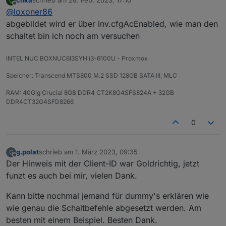
chka
schrieb am
28. Feb. 2023, 17:10
C
habe die Daten nun im ioBroker und kann zum
Jedoch kriege ich es nicht hin den AC Out
zuletzt editiert von
Offline
@
loxoner86
Beispiel die Ladung pausieren, drosseln etc.
(Schuko) zu schalten hat jemand einen Tip für mich
?
Zusätzlich möchte ich wissen ob es bei
abgebildet wird er über inv.cfgAcEnabled, wie man den
verbundener Einspeisung der Ecoflow (230V AC)
schaltet bin ich noch am versuchen
möglich ist per Software die Entladung zu
erzwingen ohne mittels myStrom oder Shelly die
INTEL NUC BOXNUC6I3SYH i3-6100U - Proxmox
Einspeisung physisch zu trennen ?
Speicher: Transcend MTS800 M.2 SSD 128GB SATA III, MLC
RAM: 40Gig Crucial 8GB DDR4 CT2K8G4SFS824A + 32GB
DDR4CT32G4SFD8266
0
g.polat
schrieb am
1. März 2023, 09:35
G
zuletzt editiert von
Offline
Der Hinweis mit der Client-ID war Goldrichtig, jetzt
funzt es auch bei mir, vielen Dank.
Kann bitte nochmal jemand für dummy's erklären wie
wie genau die Schaltbefehle abgesetzt werden. Am
besten mit einem Beispiel. Besten Dank.