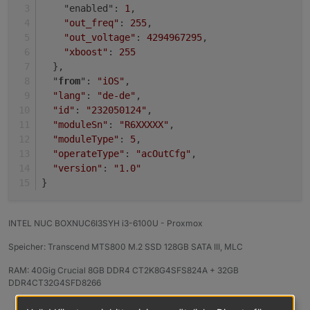
    "enabled": 
1
,
"out_freq"
: 
255
,
"out_voltage"
: 
4294967295
,
"xboost"
: 
255
  },
  "
from
": 
"iOS"
,
"lang"
: 
"de-de"
,
"id"
: 
"232050124"
,
"moduleSn"
: 
"R6XXXXX"
,
"moduleType"
: 
5
,
"operateType"
: 
"acOutCfg"
,
"version"
: 
"1.0"
}
INTEL NUC BOXNUC6I3SYH i3-6100U - Proxmox
Speicher: Transcend MTS800 M.2 SSD 128GB SATA III, MLC
RAM: 40Gig Crucial 8GB DDR4 CT2K8G4SFS824A + 32GB
DDR4CT32G4SFD8266