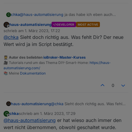
@
haus-automatisierung
ja das habe ich eben auch
chka
C
gesehen. Es wird im script nie genutzt, oder stehe ich
haus-automatisierung
DEVELOPER
MOST ACTIVE
auf dem schlauch
Bin aktuell ein Stück weiter; habe noch inv.cfgAcEnabled
Offline
schrieb am
1. März 2023, 17:22
zu den changeableStates hinzugefügt
zuletzt editiert von
@
chka
Sieht doch richtig aus. Was fehlt Dir? Der neue
const changeableStates = [

  'mppt.cfgChgWatts',

Wert wird ja im Script bestätigt.
des Weiteren in Zeile 81 noch folgendes hinzugefügt:
  'mppt.chgPauseFlag',

  'bms_emsStatus.maxChargeSoc',

🧑‍🎓 Autor des beliebten
ioBroker-Master-Kurses
on({ id: `${prefix}.inv.cfgAcEnabled`, change: '
  'bms_emsStatus.minDsgSoc',

🎥 Tutorials rund um das Thema DIY-Smart-Home:
https://haus-
  const newVal = obj.state.val;

  'inv.cfgAcEnabled'

automatisierung.com/
Geschaltet wird es, aktuell aktualisiert sich der Wert von
    if (newVal >= 0 && newVal <= 1) {

📚 Meine
Dokumentation
inv.cfgAcEnabled nur noch nicht.
    setAcOutput(newVal);

0
    await setStateAsync(obj.id, { val: obj.state
  }

haus-automatisierung
@
chka
Sieht doch richtig aus. Was fehlt
Dir? Der neue Wert wird ja im Script
chka
schrieb am
1. März 2023, 17:29
C
bestätigt.
zuletzt editiert von
Offline
@
haus-automatisierung
er hat wieso auch immer den
wert nicht übernommen, obwohl geschaltet wurde.