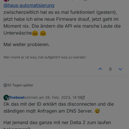
zuletzt editiert von Maxtor62
Offline
@
haus-automatisierung
eine eigene, eindeutige Client-ID aus!
Nicht aus irgendwelchen Screenshots
Der MQTT-Broker schließt
zwischenzeitlich hat es es mal funktioniert (gestern),
hier abschreiben.
wahrscheinlich die Verbindung zu
jetzt habe ich eine neue Firmware drauf, jetzt geht im
bestehenden Clients mit der gleichen ID,
Moment nix. Die ändern die API wie manche Leute die
wenn sich jemand mit der gleichen
Unterwäsche
verbindet!! Die müssen eindeutig sein.
Mal weiter probieren.
Wer meint er ist was, hat aufgehört was zu werden
0
10 Tagen später
firebowl
schrieb am
26. Feb. 2023, 14:19
F
zuletzt editiert von firebowl
Offline
Ok das mit der ID erklärt das disconnecten und die
ständigen mqtt Anfragen am DNS Server. 😅
Hat jemand das ganze mit ner Delta 2 zum laufen