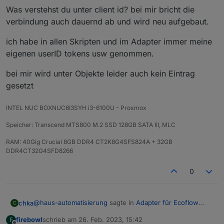
Was verstehst du unter client id? bei mir bricht die
verbindung auch dauernd ab und wird neu aufgebaut.
ich habe in allen Skripten und im Adapter immer meine
eigenen userID tokens usw genommen.
bei mir wird unter Objekte leider auch kein Eintrag
gesetzt
INTEL NUC BOXNUC6I3SYH i3-6100U - Proxmox
Speicher: Transcend MTS800 M.2 SSD 128GB SATA III, MLC
RAM: 40Gig Crucial 8GB DDR4 CT2K8G4SFS824A + 32GB
DDR4CT32G4SFD8266
0
@
haus-automatisierung
sagte in
Adapter für Ecoflow
chka
C
Einbindung
:
firebowl
schrieb am
26. Feb. 2023, 15:42
F
zuletzt editiert von