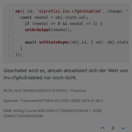
on
({ 
id
: 
`
${prefix}
.inv.cfgAcEnabled`
, 
change
: 
'n
const
 newVal = obj.
state
.
val
;
if
 (newVal >= 
0
 && newVal <= 
1
) {
setAcOutput
(newVal);
await
setStateAsync
(obj.
id
, { 
val
: obj.
state
.
  }
});
Geschaltet wird es, aktuell aktualisiert sich der Wert von
inv.cfgAcEnabled nur noch nicht.
INTEL NUC BOXNUC6I3SYH i3-6100U - Proxmox
Speicher: Transcend MTS800 M.2 SSD 128GB SATA III, MLC
RAM: 40Gig Crucial 8GB DDR4 CT2K8G4SFS824A + 32GB
DDR4CT32G4SFD8266
0