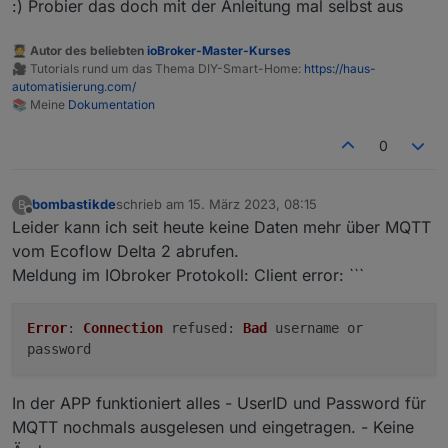
erhöhen.
:) Probier das doch mit der Anleitung mal selbst aus
Geht sowas?
🧑‍🎓 Autor des beliebten
ioBroker-Master-Kurses
🎥 Tutorials rund um das Thema DIY-Smart-Home:
https://haus-
automatisierung.com/
📚 Meine
Dokumentation
0
bombastikde
schrieb am
15. März 2023, 08:15
B
zuletzt editiert von
Offline
Leider kann ich seit heute keine Daten mehr über MQTT
vom Ecoflow Delta 2 abrufen.
Meldung im IObroker Protokoll: Client error: ```
Error
:
Connection
refused
:
Bad
username or
password
In der APP funktioniert alles - UserID und Password für
MQTT nochmals ausgelesen und eingetragen. - Keine