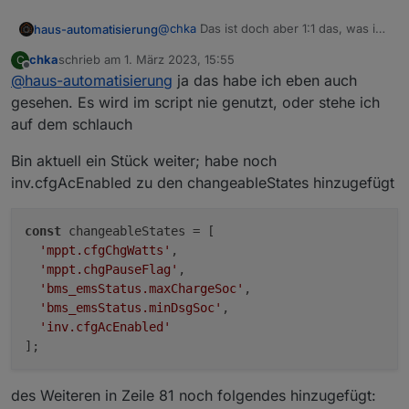
@
chka
Das ist doch aber 1:1 das, was ich
haus-automatisierung
im Blog-Beitrag dokumentiert hatte und
chka
schrieb am
1. März 2023, 15:55
C
schon im Script bereitgestellt habe?
https://haus-
zuletzt editiert von
Offline
@
haus-automatisierung
ja das habe ich eben auch
automatisierung.com/hardware/2023/02
/13/ecoflow-river-2-usv-
gesehen. Es wird im script nie genutzt, oder stehe ich
batteriespeicher.html
auf dem schlauch
Bin aktuell ein Stück weiter; habe noch
inv.cfgAcEnabled zu den changeableStates hinzugefügt
const
 changeableStates = [

'mppt.cfgChgWatts'
,

'mppt.chgPauseFlag'
,

'bms_emsStatus.maxChargeSoc'
,

'bms_emsStatus.minDsgSoc'
,

'inv.cfgAcEnabled'
des Weiteren in Zeile 81 noch folgendes hinzugefügt: