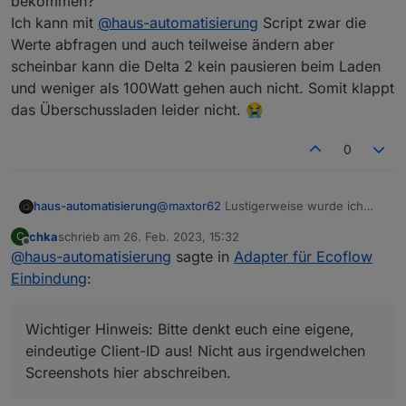
bekommen?
Ich kann mit
@
haus-automatisierung
Script zwar die
Werte abfragen und auch teilweise ändern aber
scheinbar kann die Delta 2 kein pausieren beim Laden
und weniger als 100Watt gehen auch nicht. Somit klappt
das Überschussladen leider nicht. 😭
0
@
maxtor62
Lustigerweise wurde ich
haus-automatisierung
nun auch rausgeworfen, nachdem ich
chka
schrieb am
26. Feb. 2023, 15:32
C
meine Config hier geteilt habe.
Wichtiger Hinweis: Bitte denkt euch
zuletzt editiert von
Offline
@
haus-automatisierung
sagte in
Adapter für Ecoflow
eine eigene, eindeutige Client-ID aus!
Nicht aus irgendwelchen Screenshots
Der MQTT-Broker schließt
Einbindung
:
hier abschreiben.
wahrscheinlich die Verbindung zu
bestehenden Clients mit der gleichen ID,
wenn sich jemand mit der gleichen
Wichtiger Hinweis: Bitte denkt euch eine eigene,
verbindet!! Die müssen eindeutig sein.
eindeutige Client-ID aus! Nicht aus irgendwelchen
Screenshots hier abschreiben.