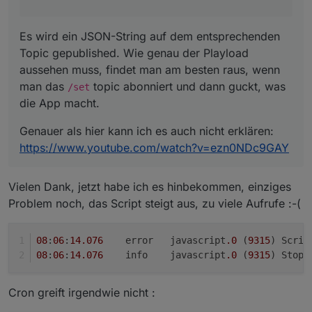
Es wird ein JSON-String auf dem entsprechenden
Topic gepublished. Wie genau der Playload
aussehen muss, findet man am besten raus, wenn
man das
topic abonniert und dann guckt, was
/set
die App macht.
Genauer als hier kann ich es auch nicht erklären:
https://www.youtube.com/watch?v=ezn0NDc9GAY
Vielen Dank, jetzt habe ich es hinbekommen, einziges
Problem noch, das Script steigt aus, zu viele Aufrufe :-(
08
:
06
:
14.076
	error	javascript
.0
 (
9315
) Scrip
08
:
06
:
14.076
	info	javascript
.0
 (
9315
) Stop 
Cron greift irgendwie nicht :