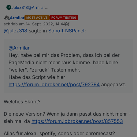
Julez318
@
Armilar
J
Hey, habe bei mir das Problem, dass ich bei der
Armilar
MOST ACTIVE
FORUM TESTING
PageMedia nicht mehr raus komme. habe keine
Offline
schrieb am
14. Sept. 2022, 14:44
"weiter", "zurück" Tasten mehr.
zuletzt editiert von Armilar
@
julez318
sagte in
Sonoff NSPanel
:
Habe das Script wie hier
https://forum.iobroker.net/post/792794
angepasst.
@
Armilar
Hey, habe bei mir das Problem, dass ich bei der
PageMedia nicht mehr raus komme. habe keine
"weiter", "zurück" Tasten mehr.
Habe das Script wie hier
https://forum.iobroker.net/post/792794
angepasst.
Welches Skript?
Die neue Version? Wenn ja dann passt das nicht mehr -
sieh mal da
https://forum.iobroker.net/post/857553
Alias für alexa, spotify, sonos oder chromecast?