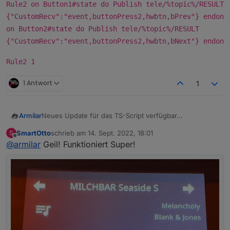
Rule2 on Button1#state do Publish tele/%topic%/RESULT
{"CustomRecv":"event,buttonPress2,hwbtn,bPrev"} endon
on Button2#state do Publish tele/%topic%/RESULT
{"CustomRecv":"event,buttonPress2,hwbtn,bNext"} endon
Rule2 1
1 Antwort
1
Neues Update für das TS-Script verfügbar...
Armilar
SmartOtto
schrieb am
14. Sept. 2022, 18:01
S
https://raw.githubusercontent.com/joBr99/nspanel-
zuletzt editiert von
Offline
@
armilar
Geil! Funktioniert Super!
lovelace-ui/main/ioBroker/NsPanelTs.ts
Achtung
"Breaking Changes"
.
Es reicht dieses mal nicht aus nur den unteren Teil zu