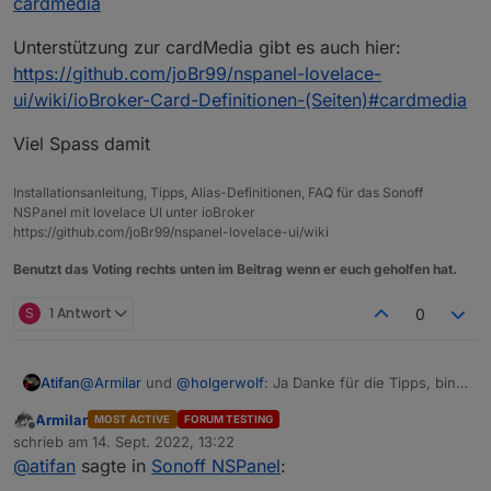
cardmedia
Unterstützung zur cardMedia gibt es auch hier:
https://github.com/joBr99/nspanel-lovelace-
ui/wiki/ioBroker-Card-Definitionen-(Seiten)#cardmedia
Viel Spass damit
Installationsanleitung, Tipps, Alias-Definitionen, FAQ für das Sonoff
NSPanel mit lovelace UI unter ioBroker
https://github.com/joBr99/nspanel-lovelace-ui/wiki
Benutzt das Voting rechts unten im Beitrag wenn er euch geholfen hat.
S
1 Antwort
0
Atifan
@
Armilar
und
@
holgerwolf
: Ja Danke für die Tipps, bin
schon dabei mit Icons und Farben usw. :)
Armilar
MOST ACTIVE
FORUM TESTING
Offline
schrieb am
14. Sept. 2022, 13:22
zuletzt editiert von
@
atifan
sagte in
Sonoff NSPanel
: