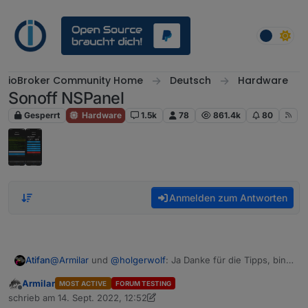
Weiter zum Inhalt
ioBroker Community Home
Deutsch
Hardware
Sonoff NSPanel
Gesperrt
Hardware
1.5k
78
861.4k
80
Anmelden zum Antworten
Atifan
@
Armilar
und
@
holgerwolf
: Ja Danke für die Tipps, bin
schon dabei mit Icons und Farben usw. :)
Armilar
MOST ACTIVE
FORUM TESTING
Offline
schrieb am
14. Sept. 2022, 12:52
zuletzt editiert von Armilar