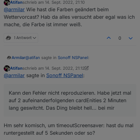
Atifan
schrieb am
14. Sept. 2022, 21:10
zuletzt editiert von
Offline
@
armilar
Der timeout bzw. das Event davon
@
armilar
Wie hast die Farben geändert beim
kommt ja von der Firmware, da kannst du im
Wettervorcast? Hab da alles versucht aber egal was ich
Sehe mir grad die Farben an... sehr nice
Backend nicht viel dran machen, allerdings sollte
mache, die Farbe ist immer weiß.
der counter für den timeout bei einem touch
event wieder von vorn beginnen.
1 Antwort
0
irgendwie lustig
@
atifan
sagte in
Sonoff NSPanel
:
Armilar
Atifan
schrieb am
14. Sept. 2022, 21:12
zuletzt editiert von Atifan
Offline
@
jobr99
Also ich benutze bisher nur den Typ
@
armilar
sagte in
Sonoff NSPanel
:
"cardEntities".
Kann den Fehler nicht reproduzieren. Habe jetzt mal
Aber ich denke nicht, dass das nur bei dem Typ
auf 2 aufeinanderfolgenden cardEnities 2 Minuten lang
Kann den Fehler nicht reproduzieren. Habe jetzt mal
passiert.
geswitcht. Das Ding bleibt hell... bei mir
auf 2 aufeinanderfolgenden cardEnities 2 Minuten
Sobald ich das Display aus dem "Standby"
lang geswitcht. Das Ding bleibt hell... bei mir
erwecke durch einen Touch, fängt der Timer an
zu laufen. Und nach 20 Sekunden bzw. der
eingestellten Timeout wird der Screensaver halt
Hm sehr komisch, um timeoutScreensaver: hast du mal
wieder aktiv.
runtergestellt auf 5 Sekunden oder so?
Umgehen könnte man das halt, wenn jedes Mal
wenn man eine Taste drückt bzw. ein Touch