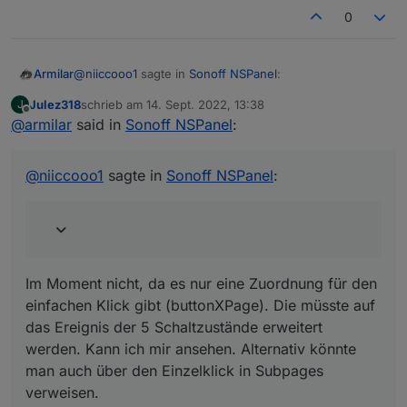
0
@
niiccooo1
sagte in
Sonoff NSPanel
:
Armilar
Julez318
schrieb am
14. Sept. 2022, 13:38
J
zuletzt editiert von
Offline
@
armilar
said in
@
jens-wozny
Sonoff NSPanel
:
Kurze Frage dazu: Könnte man einen Button für
Im Moment nicht, da es nur eine Zuordnung für den
Multipress verwenden und den anderen um sich
einfachen Klick gibt (buttonXPage). Die müsste auf das
@
niiccooo1
sagte in
Sonoff NSPanel
:
Favoritenpages anzeigen zu lassen?
Ereignis der 5 Schaltzustände erweitert werden. Kann
ich mir ansehen. Alternativ könnte man auch über den
Einzelklick in Subpages verweisen.
Im Moment nicht, da es nur eine Zuordnung für den
einfachen Klick gibt (buttonXPage). Die müsste auf
das Ereignis der 5 Schaltzustände erweitert
werden. Kann ich mir ansehen. Alternativ könnte
man auch über den Einzelklick in Subpages
verweisen.