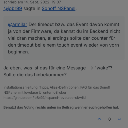
Offline
schrieb am
14. Sept. 2022, 19:07
timeout bei einem touch event wieder von vorn
Funktion zum Scrollen einer Seite aufgerufen
zuletzt editiert von
@
jobr99
sagte in
Sonoff NSPanel
:
beginnen.
wird, der Timeout erneuert wird.
Das hätte zur Folge, dass man rumblättert und nie
der Screensaver reingeballert wird, erst wenn
@
armilar
Der timeout bzw. das Event davon kommt
man dann die eingestellte Zeit nix mehr macht
wird der Screensaver aktiv.
ja von der Firmware, da kannst du im Backend nicht
Keine Ahnung ob das aufwendig ist umzusetzen
viel dran machen, allerdings sollte der counter für
:)
den timeout bei einem touch event wieder von vorn
beginnen.
Ja eben, was ist das für eine Message --> "wake"?
Sollte die das hinbekommen?
Installationsanleitung, Tipps, Alias-Definitionen, FAQ für das Sonoff
NSPanel mit lovelace UI unter ioBroker
https://github.com/joBr99/nspanel-lovelace-ui/wiki
Benutzt das Voting rechts unten im Beitrag wenn er euch geholfen hat.
0