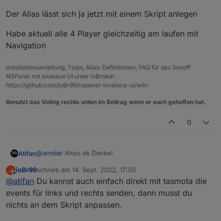
Der Alias lässt sich ja jetzt mit einem Skript anlegen
Habe aktuell alle 4 Player gleichzeitig am laufen mit
Navigation
Installationsanleitung, Tipps, Alias-Definitionen, FAQ für das Sonoff
NSPanel mit lovelace UI unter ioBroker
https://github.com/joBr99/nspanel-lovelace-ui/wiki
Benutzt das Voting rechts unten im Beitrag wenn er euch geholfen hat.
0
@
armilar
Ahso ok Danke!
Atifan
joBr99
schrieb am
14. Sept. 2022, 17:50
J
Hm ok, ich fände es von der Bedienung her halt
zuletzt editiert von
Offline
@
atifan
Du kannst auch einfach direkt mit tasmota die
bequem wenn man über die Buttons einfach links und
rechts Scrollen könnte, so wie mit den Pfeilen.
events für links und rechts senden, dann musst du
Ist das großer Aufwand zu programmieren?
nichts an dem Skript anpassen.