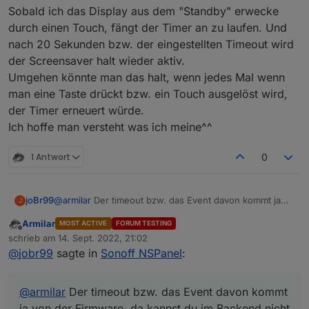
Sobald ich das Display aus dem "Standby" erwecke
durch einen Touch, fängt der Timer an zu laufen. Und
nach 20 Sekunden bzw. der eingestellten Timeout wird
der Screensaver halt wieder aktiv.
Umgehen könnte man das halt, wenn jedes Mal wenn
man eine Taste drückt bzw. ein Touch ausgelöst wird,
der Timer erneuert würde.
Ich hoffe man versteht was ich meine^^
1 Antwort
0
joBr99
@
armilar
Der timeout bzw. das Event davon kommt ja
J
von der Firmware, da kannst du im Backend nicht viel
Armilar
MOST ACTIVE
FORUM TESTING
dran machen, allerdings sollte der counter für den
Offline
schrieb am
14. Sept. 2022, 21:02
timeout bei einem touch event wieder von vorn
zuletzt editiert von
@
jobr99
sagte in
Sonoff NSPanel
:
beginnen.
@
armilar
Der timeout bzw. das Event davon kommt
ja von der Firmware, da kannst du im Backend nicht