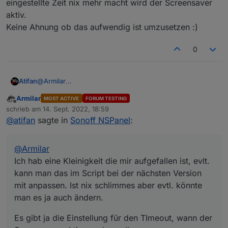
eingestellte Zeit nix mehr macht wird der Screensaver
aktiv.
Keine Ahnung ob das aufwendig ist umzusetzen :)
0
@
Armilar
Atifan
Ich hab eine Kleinigkeit die mir aufgefallen ist, evlt. kann
Armilar
MOST ACTIVE
FORUM TESTING
man das im Script bei der nächsten Version mit
Es gibt ja die Einstellung für den TImeout, wann der
Offline
schrieb am
14. Sept. 2022, 18:59
anpassen. Ist nix schlimmes aber evtl. könnte man es ja
Screensaver aktiv werden soll.
zuletzt editiert von
@
atifan
sagte in
Sonoff NSPanel
:
auch ändern.
Nehmen wir an die steht auf 20 Sekunden.
Wenn ich jetzt die verschiedenen Seiten hin und her
blättere und länger als 20 Sekunden brauche, dann haut
@
Armilar
mir zwischendurch das Ding automatisch den
Screensaver rein.
Ich hab eine Kleinigkeit die mir aufgefallen ist, evlt.
Ich finde es wäre nice, dass immer wenn die Funktion
kann man das im Script bei der nächsten Version
zum Scrollen einer Seite aufgerufen wird, der Timeout
mit anpassen. Ist nix schlimmes aber evtl. könnte
erneuert wird.
man es ja auch ändern.
Das hätte zur Folge, dass man rumblättert und nie der
Screensaver reingeballert wird, erst wenn man dann die
eingestellte Zeit nix mehr macht wird der Screensaver
Es gibt ja die Einstellung für den TImeout, wann der
aktiv.