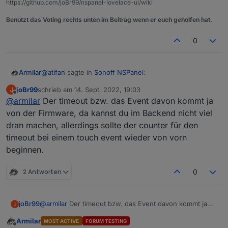
https://github.com/joBr99/nspanel-lovelace-ui/wiki
Benutzt das Voting rechts unten im Beitrag wenn er euch geholfen hat.
0
@
atifan
sagte in
Sonoff NSPanel
:
Armilar
joBr99
schrieb am
14. Sept. 2022, 19:03
J
zuletzt editiert von
Offline
@
armilar
Der timeout bzw. das Event davon kommt ja
@
Armilar
Ich hab eine Kleinigkeit die mir aufgefallen ist,
von der Firmware, da kannst du im Backend nicht viel
Ich sehe mir das mal an.
evlt. kann man das im Script bei der nächsten
dran machen, allerdings sollte der counter für den
Version mit anpassen. Ist nix schlimmes aber evtl.
timeout bei einem touch event wieder von vorn
könnte man es ja auch ändern.
beginnen.
Es gibt ja die Einstellung für den TImeout, wann
der Screensaver aktiv werden soll.
2 Antworten
0
Nehmen wir an die steht auf 20 Sekunden.
Wenn ich jetzt die verschiedenen Seiten hin und
her blättere und länger als 20 Sekunden brauche,
joBr99
@
armilar
Der timeout bzw. das Event davon kommt ja
dann haut mir zwischendurch das Ding
J
von der Firmware, da kannst du im Backend nicht viel
automatisch den Screensaver rein.
Armilar
MOST ACTIVE
FORUM TESTING
dran machen, allerdings sollte der counter für den
Ich finde es wäre nice, dass immer wenn die