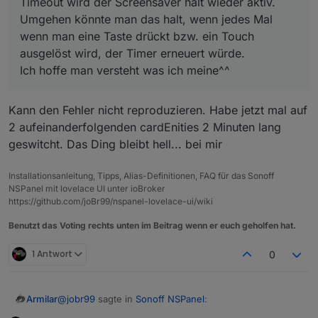
Timeout wird der Screensaver halt wieder aktiv.
Umgehen könnte man das halt, wenn jedes Mal
wenn man eine Taste drückt bzw. ein Touch
ausgelöst wird, der Timer erneuert würde.
Ich hoffe man versteht was ich meine^^
Kann den Fehler nicht reproduzieren. Habe jetzt mal auf
2 aufeinanderfolgenden cardEnities 2 Minuten lang
geswitcht. Das Ding bleibt hell... bei mir
Installationsanleitung, Tipps, Alias-Definitionen, FAQ für das Sonoff
NSPanel mit lovelace UI unter ioBroker
https://github.com/joBr99/nspanel-lovelace-ui/wiki
Benutzt das Voting rechts unten im Beitrag wenn er euch geholfen hat.
1 Antwort
0
@
jobr99
sagte in
Sonoff NSPanel
:
Armilar