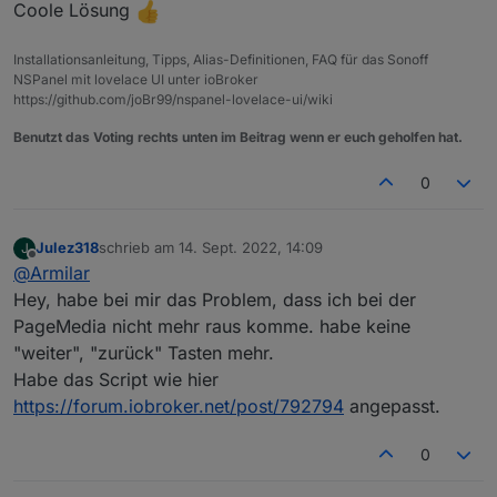
Coole Lösung
Installationsanleitung, Tipps, Alias-Definitionen, FAQ für das Sonoff
NSPanel mit lovelace UI unter ioBroker
https://github.com/joBr99/nspanel-lovelace-ui/wiki
Benutzt das Voting rechts unten im Beitrag wenn er euch geholfen hat.
0
Julez318
schrieb am
14. Sept. 2022, 14:09
J
zuletzt editiert von
Offline
@
Armilar
Hey, habe bei mir das Problem, dass ich bei der
PageMedia nicht mehr raus komme. habe keine
"weiter", "zurück" Tasten mehr.
Habe das Script wie hier
https://forum.iobroker.net/post/792794
angepasst.
0