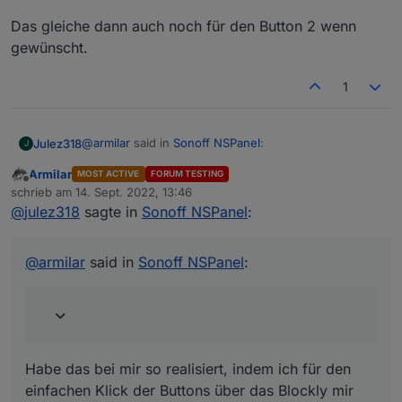
Das gleiche dann auch noch für den Button 2 wenn
gewünscht.
1
@
armilar
said in
Sonoff NSPanel
:
Julez318
J
Armilar
MOST ACTIVE
FORUM TESTING
Offline
@
niiccooo1
sagte in
Sonoff NSPanel
:
schrieb am
14. Sept. 2022, 13:46
zuletzt editiert von
@
julez318
sagte in
Sonoff NSPanel
:
Habe das bei mir so realisiert, indem ich für den
@
jens-wozny
einfachen Klick der Buttons über das Blockly mir den
Kurze Frage dazu: Könnte man einen
Wert schreibe:
@
armilar
said in
Sonoff NSPanel
:
Button für Multipress verwenden und den
anderen um sich Favoritenpages anzeigen
zu lassen?
Im Moment nicht, da es nur eine Zuordnung für
Habe das bei mir so realisiert, indem ich für den
den einfachen Klick gibt (buttonXPage). Die
müsste auf das Ereignis der 5 Schaltzustände
einfachen Klick der Buttons über das Blockly mir