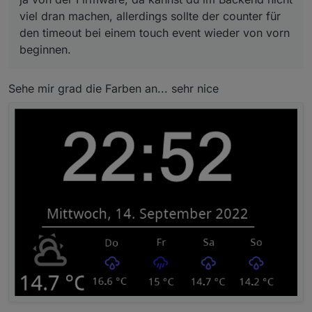
viel dran machen, allerdings sollte der counter für
den timeout bei einem touch event wieder von vorn
beginnen.
Sehe mir grad die Farben an... sehr nice