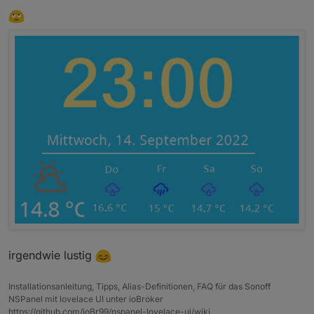
irgendwie lustig
Installationsanleitung, Tipps, Alias-Definitionen, FAQ für das Sonoff
NSPanel mit lovelace UI unter ioBroker
https://github.com/joBr99/nspanel-lovelace-ui/wiki