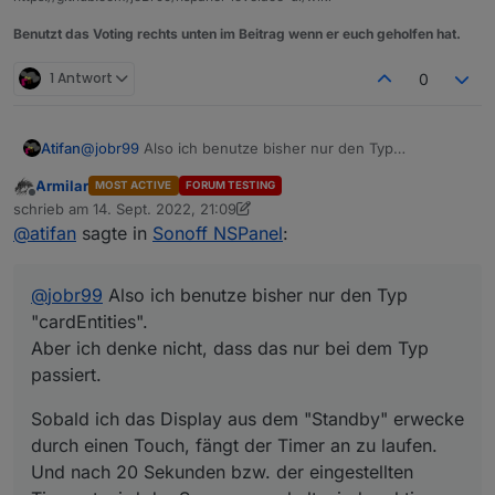
Benutzt das Voting rechts unten im Beitrag wenn er euch geholfen hat.
1 Antwort
0
@
jobr99
Also ich benutze bisher nur den Typ
Atifan
"cardEntities".
Armilar
MOST ACTIVE
FORUM TESTING
Aber ich denke nicht, dass das nur bei dem Typ passiert.
Sobald ich das Display aus dem "Standby" erwecke
Offline
schrieb am
14. Sept. 2022, 21:09
durch einen Touch, fängt der Timer an zu laufen. Und
zuletzt editiert von Armilar
@
atifan
sagte in
Sonoff NSPanel
:
nach 20 Sekunden bzw. der eingestellten Timeout wird
der Screensaver halt wieder aktiv.
Umgehen könnte man das halt, wenn jedes Mal wenn
@
jobr99
Also ich benutze bisher nur den Typ
man eine Taste drückt bzw. ein Touch ausgelöst wird,
der Timer erneuert würde.
"cardEntities".
Ich hoffe man versteht was ich meine^^
Aber ich denke nicht, dass das nur bei dem Typ
passiert.
Sobald ich das Display aus dem "Standby" erwecke
durch einen Touch, fängt der Timer an zu laufen.
Und nach 20 Sekunden bzw. der eingestellten