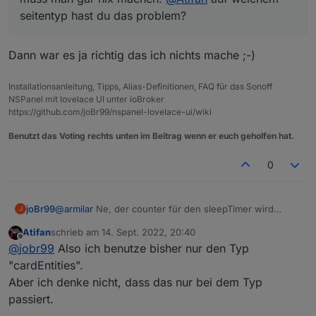
seitentyp hast du das problem?
Dann war es ja richtig das ich nichts mache ;-)
Installationsanleitung, Tipps, Alias-Definitionen, FAQ für das Sonoff
NSPanel mit lovelace UI unter ioBroker
https://github.com/joBr99/nspanel-lovelace-ui/wiki
Benutzt das Voting rechts unten im Beitrag wenn er euch geholfen hat.
0
joBr99
@
armilar
Ne, der counter für den sleepTimer wird
J
automatisch auf 0 gesetzt bei nem touch event, da
Atifan
schrieb am
14. Sept. 2022, 20:40
muss man gar nix machen.
@
Atifan
auf welchem
zuletzt editiert von
Offline
@
jobr99
Also ich benutze bisher nur den Typ
seitentyp hast du das problem?
"cardEntities".
Aber ich denke nicht, dass das nur bei dem Typ
passiert.