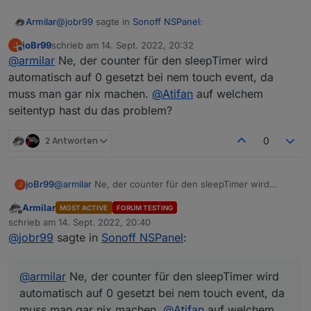
@
jobr99
sagte in
Sonoff NSPanel
:
Armilar
joBr99
schrieb am
14. Sept. 2022, 20:32
J
zuletzt editiert von
Offline
@
armilar
Ne, der counter für den sleepTimer wird
@
armilar
Der timeout bzw. das Event davon
kommt ja von der Firmware, da kannst du im
automatisch auf 0 gesetzt bei nem touch event, da
Ja eben, was ist das für eine Message --> "wake"?
Backend nicht viel dran machen, allerdings sollte
muss man gar nix machen.
@
Atifan
auf welchem
Sollte die das hinbekommen?
der counter für den timeout bei einem touch
seitentyp hast du das problem?
event wieder von vorn beginnen.
2 Antworten
0
joBr99
@
armilar
Ne, der counter für den sleepTimer wird
J
automatisch auf 0 gesetzt bei nem touch event, da
Armilar
MOST ACTIVE
FORUM TESTING
muss man gar nix machen.
@
Atifan
auf welchem
Offline
schrieb am
14. Sept. 2022, 20:40
seitentyp hast du das problem?
zuletzt editiert von
@
jobr99
sagte in
Sonoff NSPanel
:
@
armilar
Ne, der counter für den sleepTimer wird
automatisch auf 0 gesetzt bei nem touch event, da
muss man gar nix machen.
@
Atifan
auf welchem