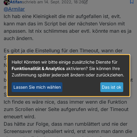
Atifan
schrieb am
14. Sept. 2022, 18:26
zuletzt editiert von Atifan
Offline
@
Armilar
Ich hab eine Kleinigkeit die mir aufgefallen ist, evlt.
kann man das im Script bei der nächsten Version mit
anpassen. Ist nix schlimmes aber evtl. könnte man es ja
auch ändern.
Es gibt ja die Einstellung für den TImeout, wann der
Screensaver aktiv werden soll.
Hallo! Könnten wir bitte einige zusätzliche Dienste für
Nehmen wir an die steht auf 20 Sekunden.
Funktionalität & Analytics
aktivieren? Sie können Ihre
Wenn ich jetzt die verschiedenen Seiten hin und her
Zustimmung später jederzeit ändern oder zurückziehen.
blättere und länger als 20 Sekunden brauche, dann haut
mir zwischendurch das Ding automatisch den
Lassen Sie mich wählen
Das ist ok
Screensaver rein.
Ich finde es wäre nice, dass immer wenn die Funktion
zum Scrollen einer Seite aufgerufen wird, der Timeout
erneuert wird.
Das hätte zur Folge, dass man rumblättert und nie der
Screensaver reingeballert wird, erst wenn man dann die