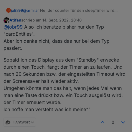
joBr99
@
armilar
Ne, der counter für den sleepTimer wird
J
automatisch auf 0 gesetzt bei nem touch event, da
Atifan
schrieb am
14. Sept. 2022, 20:40
muss man gar nix machen.
@
Atifan
auf welchem
zuletzt editiert von
Offline
@
jobr99
Also ich benutze bisher nur den Typ
seitentyp hast du das problem?
"cardEntities".
Aber ich denke nicht, dass das nur bei dem Typ
passiert.
Sobald ich das Display aus dem "Standby" erwecke
durch einen Touch, fängt der Timer an zu laufen. Und
nach 20 Sekunden bzw. der eingestellten Timeout wird
der Screensaver halt wieder aktiv.
Umgehen könnte man das halt, wenn jedes Mal wenn
man eine Taste drückt bzw. ein Touch ausgelöst wird,
der Timer erneuert würde.
Ich hoffe man versteht was ich meine^^
1 Antwort
0