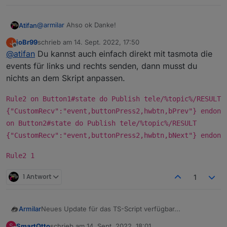
@
armilar
Ahso ok Danke!
Atifan
joBr99
schrieb am
14. Sept. 2022, 17:50
J
Hm ok, ich fände es von der Bedienung her halt
zuletzt editiert von
Offline
@
atifan
Du kannst auch einfach direkt mit tasmota die
bequem wenn man über die Buttons einfach links und
rechts Scrollen könnte, so wie mit den Pfeilen.
events für links und rechts senden, dann musst du
Ist das großer Aufwand zu programmieren?
nichts an dem Skript anpassen.
Rule2 on Button1#state do Publish tele/%topic%/RESULT
{"CustomRecv":"event,buttonPress2,hwbtn,bPrev"} endon
on Button2#state do Publish tele/%topic%/RESULT
{"CustomRecv":"event,buttonPress2,hwbtn,bNext"} endon
Rule2 1
1 Antwort
1
Neues Update für das TS-Script verfügbar...
Armilar
SmartOtto
schrieb am
14. Sept. 2022, 18:01
S