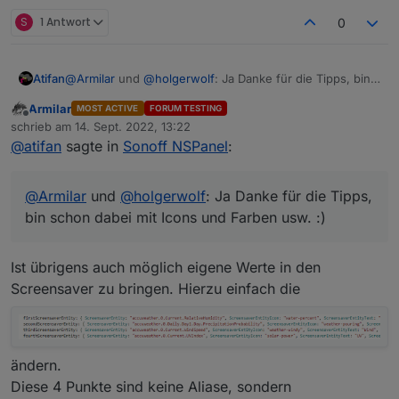
S
1 Antwort
0
Atifan
@
Armilar
und
@
holgerwolf
: Ja Danke für die Tipps, bin
schon dabei mit Icons und Farben usw. :)
Armilar
MOST ACTIVE
FORUM TESTING
Offline
schrieb am
14. Sept. 2022, 13:22
zuletzt editiert von
@
atifan
sagte in
Sonoff NSPanel
:
@
Armilar
und
@
holgerwolf
: Ja Danke für die Tipps,
bin schon dabei mit Icons und Farben usw. :)
Ist übrigens auch möglich eigene Werte in den
Screensaver zu bringen. Hierzu einfach die
ändern.
Diese 4 Punkte sind keine Aliase, sondern