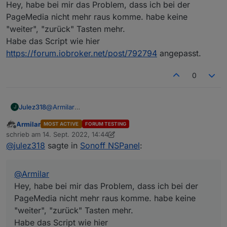
Hey, habe bei mir das Problem, dass ich bei der
PageMedia nicht mehr raus komme. habe keine
"weiter", "zurück" Tasten mehr.
Habe das Script wie hier
https://forum.iobroker.net/post/792794
angepasst.
0
Julez318
@
Armilar
J
Hey, habe bei mir das Problem, dass ich bei der
Armilar
MOST ACTIVE
FORUM TESTING
PageMedia nicht mehr raus komme. habe keine
Offline
schrieb am
14. Sept. 2022, 14:44
"weiter", "zurück" Tasten mehr.
zuletzt editiert von Armilar
@
julez318
sagte in
Sonoff NSPanel
:
Habe das Script wie hier
https://forum.iobroker.net/post/792794
angepasst.
@
Armilar
Hey, habe bei mir das Problem, dass ich bei der
PageMedia nicht mehr raus komme. habe keine
"weiter", "zurück" Tasten mehr.
Habe das Script wie hier