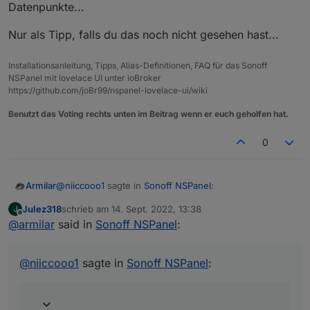
Datenpunkte...
Nur als Tipp, falls du das noch nicht gesehen hast...
Installationsanleitung, Tipps, Alias-Definitionen, FAQ für das Sonoff
NSPanel mit lovelace UI unter ioBroker
https://github.com/joBr99/nspanel-lovelace-ui/wiki
Benutzt das Voting rechts unten im Beitrag wenn er euch geholfen hat.
0
@
niiccooo1
sagte in
Sonoff NSPanel
:
Armilar
Julez318
schrieb am
14. Sept. 2022, 13:38
J
zuletzt editiert von
Offline
@
armilar
said in
@
jens-wozny
Sonoff NSPanel
:
Kurze Frage dazu: Könnte man einen Button für
Im Moment nicht, da es nur eine Zuordnung für den
Multipress verwenden und den anderen um sich
einfachen Klick gibt (buttonXPage). Die müsste auf das
@
niiccooo1
sagte in
Sonoff NSPanel
:
Favoritenpages anzeigen zu lassen?
Ereignis der 5 Schaltzustände erweitert werden. Kann
ich mir ansehen. Alternativ könnte man auch über den
Einzelklick in Subpages verweisen.