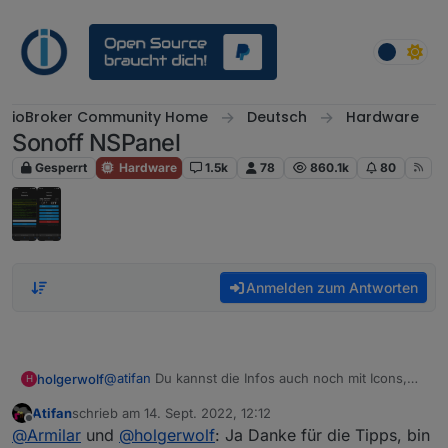
Weiter zum Inhalt
ioBroker Community Home
Deutsch
Hardware
Sonoff NSPanel
Gesperrt
Hardware
1.5k
78
860.1k
80
Anmelden zum Antworten
@
atifan
Du kannst die Infos auch noch mit Icons,
holgerwolf
H
Farben und Einheiten versehen:
Atifan
schrieb am
14. Sept. 2022, 12:12
zuletzt editiert von
Offline
@
Armilar
und
@
holgerwolf
: Ja Danke für die Tipps, bin