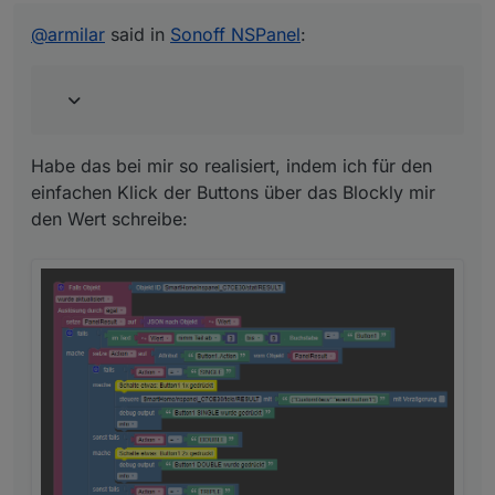
@
jens-wozny
einfachen Klick der Buttons über das Blockly mir den
Kurze Frage dazu: Könnte man einen
Wert schreibe:
@
armilar
said in
Sonoff NSPanel
:
Button für Multipress verwenden und den
anderen um sich Favoritenpages anzeigen
zu lassen?
Im Moment nicht, da es nur eine Zuordnung für
Habe das bei mir so realisiert, indem ich für den
den einfachen Klick gibt (buttonXPage). Die
müsste auf das Ereignis der 5 Schaltzustände
einfachen Klick der Buttons über das Blockly mir
erweitert werden. Kann ich mir ansehen.
den Wert schreibe:
Alternativ könnte man auch über den Einzelklick
in Subpages verweisen.
Das gleiche dann auch noch für den Button 2 wenn
gewünscht.