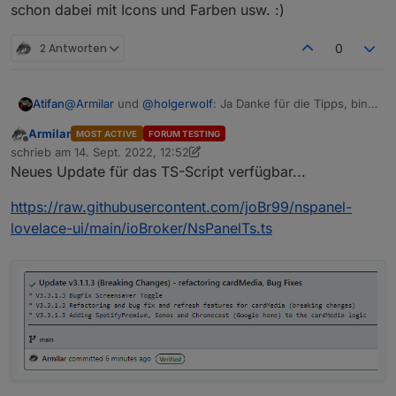
schon dabei mit Icons und Farben usw. :)
2 Antworten
0
Atifan
@
Armilar
und
@
holgerwolf
: Ja Danke für die Tipps, bin
schon dabei mit Icons und Farben usw. :)
Armilar
MOST ACTIVE
FORUM TESTING
Offline
schrieb am
14. Sept. 2022, 12:52
zuletzt editiert von Armilar
Neues Update für das TS-Script verfügbar...
https://raw.githubusercontent.com/joBr99/nspanel-
lovelace-ui/main/ioBroker/NsPanelTs.ts