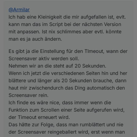
blättere und länger als 20 Sekunden brauche, dann haut
@
Armilar
mir zwischendurch das Ding automatisch den
Screensaver rein.
Ich hab eine Kleinigkeit die mir aufgefallen ist, evlt.
Ich finde es wäre nice, dass immer wenn die Funktion
kann man das im Script bei der nächsten Version
zum Scrollen einer Seite aufgerufen wird, der Timeout
mit anpassen. Ist nix schlimmes aber evtl. könnte
erneuert wird.
man es ja auch ändern.
Das hätte zur Folge, dass man rumblättert und nie der
Screensaver reingeballert wird, erst wenn man dann die
eingestellte Zeit nix mehr macht wird der Screensaver
Es gibt ja die Einstellung für den TImeout, wann der
aktiv.
Screensaver aktiv werden soll.
Keine Ahnung ob das aufwendig ist umzusetzen :)
Nehmen wir an die steht auf 20 Sekunden.
Wenn ich jetzt die verschiedenen Seiten hin und her
blättere und länger als 20 Sekunden brauche, dann
haut mir zwischendurch das Ding automatisch den
Screensaver rein.
Ich finde es wäre nice, dass immer wenn die
Funktion zum Scrollen einer Seite aufgerufen wird,
der Timeout erneuert wird.
Das hätte zur Folge, dass man rumblättert und nie
der Screensaver reingeballert wird, erst wenn man