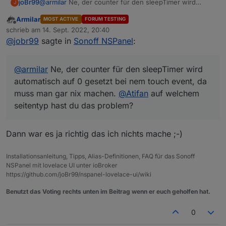
joBr99
@
armilar
Ne, der counter für den sleepTimer wird
J
automatisch auf 0 gesetzt bei nem touch event, da
Armilar
MOST ACTIVE
FORUM TESTING
muss man gar nix machen.
@
Atifan
auf welchem
Offline
schrieb am
14. Sept. 2022, 20:40
seitentyp hast du das problem?
zuletzt editiert von
@
jobr99
sagte in
Sonoff NSPanel
:
@
armilar
Ne, der counter für den sleepTimer wird
automatisch auf 0 gesetzt bei nem touch event, da
muss man gar nix machen.
@
Atifan
auf welchem
seitentyp hast du das problem?
Dann war es ja richtig das ich nichts mache ;-)
Installationsanleitung, Tipps, Alias-Definitionen, FAQ für das Sonoff
NSPanel mit lovelace UI unter ioBroker
https://github.com/joBr99/nspanel-lovelace-ui/wiki
Benutzt das Voting rechts unten im Beitrag wenn er euch geholfen hat.
0