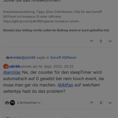
Installationsanleitung, Tipps, Alias-Definitionen, FAQ für das Sonoff
NSPanel mit lovelace UI unter ioBroker
https://github.com/joBr99/nspanel-lovelace-ui/wiki
Benutzt das Voting rechts unten im Beitrag wenn er euch geholfen hat.
0
@
jobr99
sagte in
Sonoff NSPanel
:
Armilar
joBr99
schrieb am
14. Sept. 2022, 20:32
J
zuletzt editiert von
Offline
@
armilar
Ne, der counter für den sleepTimer wird
@
armilar
Der timeout bzw. das Event davon
kommt ja von der Firmware, da kannst du im
automatisch auf 0 gesetzt bei nem touch event, da
Ja eben, was ist das für eine Message --> "wake"?
Backend nicht viel dran machen, allerdings sollte
muss man gar nix machen.
@
Atifan
auf welchem
Sollte die das hinbekommen?
der counter für den timeout bei einem touch
seitentyp hast du das problem?
event wieder von vorn beginnen.
2 Antworten
0