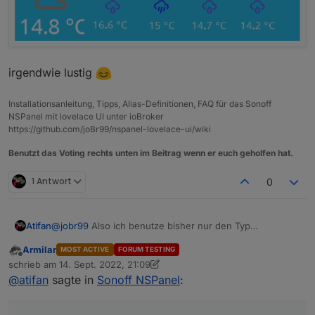
irgendwie lustig
Installationsanleitung, Tipps, Alias-Definitionen, FAQ für das Sonoff
NSPanel mit lovelace UI unter ioBroker
https://github.com/joBr99/nspanel-lovelace-ui/wiki
Benutzt das Voting rechts unten im Beitrag wenn er euch geholfen hat.
1 Antwort
0
@
jobr99
Also ich benutze bisher nur den Typ
Atifan
"cardEntities".
Armilar
MOST ACTIVE
FORUM TESTING
Aber ich denke nicht, dass das nur bei dem Typ passiert.
Sobald ich das Display aus dem "Standby" erwecke
Offline
schrieb am
14. Sept. 2022, 21:09
durch einen Touch, fängt der Timer an zu laufen. Und
zuletzt editiert von Armilar
@
atifan
sagte in
Sonoff NSPanel
:
nach 20 Sekunden bzw. der eingestellten Timeout wird
der Screensaver halt wieder aktiv.
Umgehen könnte man das halt, wenn jedes Mal wenn