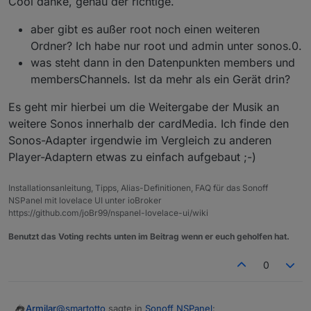
Cool danke, genau der richtige.
aber gibt es außer root noch einen weiteren
Ordner? Ich habe nur root und admin unter sonos.0.
was steht dann in den Datenpunkten members und
membersChannels. Ist da mehr als ein Gerät drin?
Es geht mir hierbei um die Weitergabe der Musik an
weitere Sonos innerhalb der cardMedia. Ich finde den
Sonos-Adapter irgendwie im Vergleich zu anderen
Player-Adaptern etwas zu einfach aufgebaut ;-)
Installationsanleitung, Tipps, Alias-Definitionen, FAQ für das Sonoff
NSPanel mit lovelace UI unter ioBroker
https://github.com/joBr99/nspanel-lovelace-ui/wiki
Benutzt das Voting rechts unten im Beitrag wenn er euch geholfen hat.
0
@
smartotto
sagte in
Sonoff NSPanel
:
Armilar