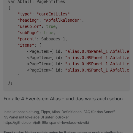
var Abfall: PageEntities =

{

"type"
: 
"cardEntities"
,

"heading"
: 
"Abfallkalender"
,

"useColor"
: 
true
,

"subPage"
: 
true
,

"parent"
: Subpages_1,

"items"
: [

        <PageItem>{ 
id
: 
"alias.0.NSPanel_1.Abfall.ev
        <PageItem>{ 
id
: 
"alias.0.NSPanel_1.Abfall.ev
        <PageItem>{ 
id
: 
"alias.0.NSPanel_1.Abfall.ev
        <PageItem>{ 
id
: 
"alias.0.NSPanel_1.Abfall.ev
    ]

Für alle 4 Events ein Alias - und das wars auch schon
Installationsanleitung, Tipps, Alias-Definitionen, FAQ für das Sonoff
NSPanel mit lovelace UI unter ioBroker
https://github.com/joBr99/nspanel-lovelace-ui/wiki
Benutzt das Voting rechts unten im Beitrag wenn er euch geholfen hat.