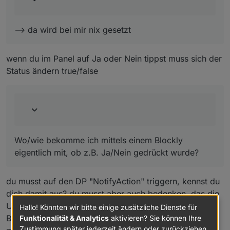
der Datenpunkt ist die Rückmeldung vom Panel
--> sorry, kann ich nix zu sagen. habe ich nicht angelegt.
wo kommt dieser Datenpunkt her, habe ich was
--> da wird bei mir nix gesetzt
war schon da
verpasst??
das Popup meldet sich wenn der Datenpunkt
0_userdata.0.NSPanel.1.popupNotify.popupNotifyInt
wenn du im Panel auf Ja oder Nein tippst muss sich der
Wo/wie bekomme ich mittels einem Blockly eigentlich
ernalName
Status ändern true/false
mit, ob z.B. Ja/Nein gedrückt wurde?
sich ändert.
--> hat geklappt. vielen dank!
Wo/wie bekomme ich mittels einem Blockly
eigentlich mit, ob z.B. Ja/Nein gedrückt wurde?
du musst auf den DP "NotifyAction" triggern, kennst du
dich damit aus? du musst aber auch bedenken, das die
Updatefunktion vom Panel den Notify mit nutzt.
Hallo! Könnten wir bitte einige zusätzliche Dienste für
Bedeutet du musst den DP popupNotifyInternalName
Funktionalität & Analytics
aktivieren? Sie können Ihre
Zustimmung später jederzeit ändern oder zurückziehen.