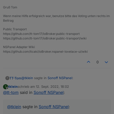
Gruß Tom
if
 (
Debug
) 
console
.
log
(
'Es wurde Button2
    }
Wenn meine Hilfe erfolgreich war, benutze bitte das Voting unten rechts im
});
Beitrag
Public Transport
https://github.com/tt-tom17/ioBroker.public-transport
https://github.com/tt-tom17/ioBroker.public-transport/wiki
NSPanel Adapter Wiki
https://github.com/ticaki/ioBroker.nspanel-lovelace-ui/wiki
0
@
tklein
sagte in
Sonoff NSPanel
:
TT-Tom
T
tklein
schrieb am
12. Sept. 2022, 18:02
T
zuletzt editiert von
Offline
@
tt-tom
said in
Wenn ich NotifyAction auf true setze, popt nix
Sonoff NSPanel
:
auf.
der Datenpunkt ist die Rückmeldung vom Panel
@
tklein
sagte in
Sonoff NSPanel
: