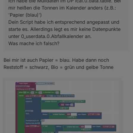
Ich habe die Mülldaten im DP ical.0.data.table. Bei
      Color = 31;

mir heißen die Tonnen im Kalender anders (z.B.:
    } else if (Event2 == 'Gelbe Tonne') {

'Papier (blau)')
      Color = 65504;

    }

Dein Script habe ich entsprechend angepasst und
    setStateDelayed((['0_userdata.0.Abfallkale
starte es. Allerdings legt es mir keine Datenpunkte
  }

unter 0_userdata.0.Abfallkalender an.
Was mache ich falsch?
Bei mir ist auch Papier = blau. Habe dann noch
Reststoff = schwarz, Bio = grün und gelbe Tonne