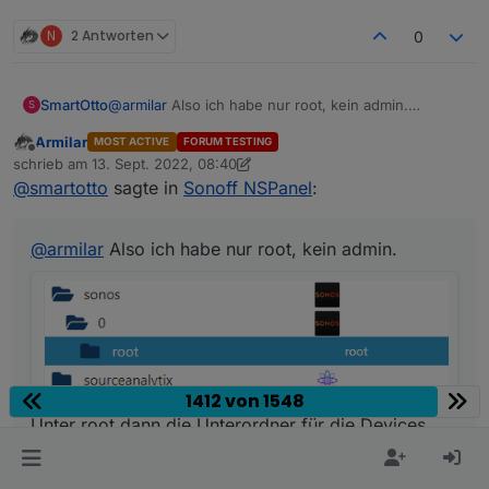
N
2 Antworten
0
SmartOtto
@
armilar
Also ich habe nur root, kein admin.
S
Armilar
MOST ACTIVE
FORUM TESTING
Offline
schrieb am
13. Sept. 2022, 08:40
zuletzt editiert von Armilar
@
smartotto
sagte in
Sonoff NSPanel
:
Unter root dann die Unterordner für die Devices.
Uner Mmembers und membersChannels jeweis nur
@
armilar
Also ich habe nur root, kein admin.
das eigene Gerät:
1412 von 1548
Unter root dann die Unterordner für die Devices.
Uner Mmembers und membersChannels jeweis nur
das eigene Gerät: