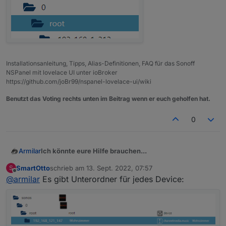
Installationsanleitung, Tipps, Alias-Definitionen, FAQ für das Sonoff
NSPanel mit lovelace UI unter ioBroker
https://github.com/joBr99/nspanel-lovelace-ui/wiki
Benutzt das Voting rechts unten im Beitrag wenn er euch geholfen hat.
0
Ich könnte eure Hilfe brauchen...
Armilar
SmartOtto
schrieb am
13. Sept. 2022, 07:57
S
Hat jemand den Sonos-Adapter mit mehr als einem
zuletzt editiert von
Offline
@
armilar
Es gibt Unterordner für jedes Device:
Sonos am laufen?
Ich könnte einen kleinen Auszug aus dem Inhalt der
Datenpunkte gebrauchen. Für mich wäre in erster Linie
Interessant, wie die Geräte getrennt sind (Komma,
Semikolon, etc)