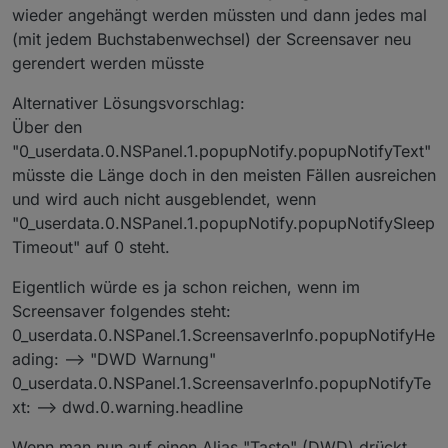
wieder angehängt werden müssten und dann jedes mal
(mit jedem Buchstabenwechsel) der Screensaver neu
gerendert werden müsste
Alternativer Lösungsvorschlag:
Über den
"0_userdata.0.NSPanel.1.popupNotify.popupNotifyText"
müsste die Länge doch in den meisten Fällen ausreichen
und wird auch nicht ausgeblendet, wenn
"0_userdata.0.NSPanel.1.popupNotify.popupNotifySleep
Timeout" auf 0 steht.
Eigentlich würde es ja schon reichen, wenn im
Screensaver folgendes steht:
0_userdata.0.NSPanel.1.ScreensaverInfo.popupNotifyHe
ading: --> "DWD Warnung"
0_userdata.0.NSPanel.1.ScreensaverInfo.popupNotifyTe
xt: --> dwd.0.warning.headline
Wenn man nun auf einen Alias "Taste" (DWD) drückt,