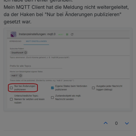
Der Fehler tritt ab der dritten Seite aus, Hat man nur
Mein MQTT Client hat die Meldung nicht weitergeleitet,
zwei Seiten funktioniert alles prima (inkl. subPages).
da der Haken bei "Nur bei Änderungen publizieren"
Ist das Problem nur bei mir?
gesetzt war.
0