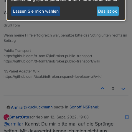
mit abfragen.
Lassen Sie mich wählen
Das ist ok
was genau möchtest du machen?
Gruß Tom
Wenn meine Hilfe erfolgreich war, benutze bitte das Voting unten rechts im
Beitrag
Public Transport
https://github.com/tt-tom17/ioBroker.public-transport
https://github.com/tt-tom17/ioBroker.public-transport/wiki
NSPanel Adapter Wiki
https://github.com/ticaki/ioBroker.nspanel-lovelace-ui/wiki
0
@
kuckuckmann
sagte in
Sonoff NSPanel
:
Armilar
SmartOtto
schrieb am
12. Sept. 2022, 19:08
S
zuletzt editiert von
Offline
@
armilar
Kannst Du mir bitte mal auf die Sprünge
@
Armilar
helfen. Mit Javascript kenne ich mich nicht aus.