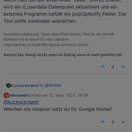
wird ein 0_userdata-Datenpunkt aktualisiert und ein
externes Programm befüllt die popUpNotify Felder. Der
Text sollte zumindest ausreichen.
Installationsanleitung, Tipps, Alias-Definitionen, FAQ für das Sonoff
NSPanel mit lovelace UI unter ioBroker
https://github.com/joBr99/nspanel-lovelace-ui/wiki
Benutzt das Voting rechts unten im Beitrag wenn er euch geholfen hat.
0
Für
@
Armilar
Kuckuckmann
K
niiccooo1
schrieb am
12. Sept. 2022, 06:58
N
Die DP für Googel Home Player:
zuletzt editiert von
Offline
@
kuckuckmann
Welchen iob Adapter nutzt du für Google Home?
0