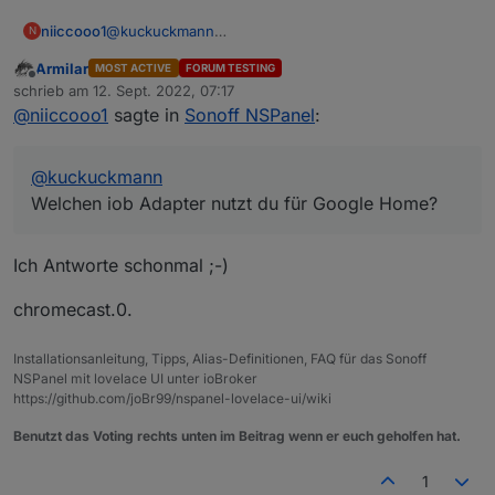
niiccooo1
@
kuckuckmann
N
Welchen iob Adapter nutzt du für Google Home?
Armilar
MOST ACTIVE
FORUM TESTING
Offline
schrieb am
12. Sept. 2022, 07:17
zuletzt editiert von
@
niiccooo1
sagte in
Sonoff NSPanel
:
@
kuckuckmann
Welchen iob Adapter nutzt du für Google Home?
Ich Antworte schonmal ;-)
chromecast.0.
Installationsanleitung, Tipps, Alias-Definitionen, FAQ für das Sonoff
NSPanel mit lovelace UI unter ioBroker
https://github.com/joBr99/nspanel-lovelace-ui/wiki
Benutzt das Voting rechts unten im Beitrag wenn er euch geholfen hat.
1