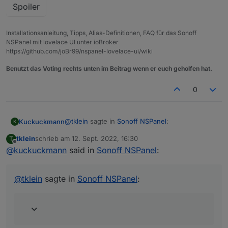
Spoiler
Installationsanleitung, Tipps, Alias-Definitionen, FAQ für das Sonoff
NSPanel mit lovelace UI unter ioBroker
https://github.com/joBr99/nspanel-lovelace-ui/wiki
Benutzt das Voting rechts unten im Beitrag wenn er euch geholfen hat.
0
@
tklein
sagte in
Sonoff NSPanel
:
Kuckuckmann
K
tklein
schrieb am
12. Sept. 2022, 16:30
T
zuletzt editiert von
Offline
@
kuckuckmann
said in
@
kuckuckmann
Sonoff NSPanel
said in
Sonoff NSPanel
:
:
Das sind die Datenpunte in dem Pfad:
@
tklein
sagte in
Sonoff NSPanel
:
0_userdata.0.NSPanel.1.popupNotify
@
tklein
sagte in
Sonoff NSPanel
:
Besteht die Möglicheit, auch ein
PopUp anzeigen zu lassen, auch
wenn nicht der Ruhebildschirm