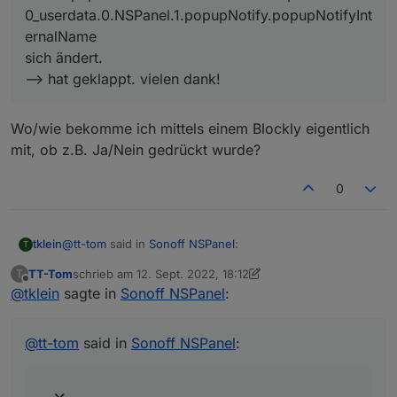
                update_berry_driver_version();
0_userdata.0.NSPanel.1.popupNotify.popupNotifyInt
            } else if (internalName == 'TFTFir
ernalName
                update_tft_firmware();

            }

sich ändert.
        }

--> hat geklappt. vielen dank!
        if (Debug) console.log('Es wurde Butto
    }

Wo/wie bekomme ich mittels einem Blockly eigentlich
mit, ob z.B. Ja/Nein gedrückt wurde?
0
@
tt-tom
said in
Sonoff NSPanel
:
tklein
T
TT-Tom
schrieb am
12. Sept. 2022, 18:12
T
zuletzt editiert von TT-Tom
9. Dez. 2022, 20:13
Offline
@
tklein
sagte in
@
tklein
sagte in
Sonoff NSPanel
Sonoff NSPanel
:
:
--> da wird bei mir nix gesetzt
Wenn ich NotifyAction auf true setze, popt nix
@
tt-tom
said in
Sonoff NSPanel
:
auf.
Welche Request Typen gibt es eigentlich?