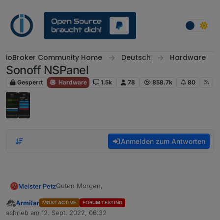
Weiter zum Inhalt
ioBroker Community Home
Deutsch
Hardware
Sonoff NSPanel
Gesperrt
Hardware
1.5k
78
858.7k
80
Anmelden zum Antworten
Guten Morgen,
Meister Petz
M
Armilar
MOST ACTIVE
FORUM TESTING
ist es möglich, dass
Offline
schrieb am
12. Sept. 2022, 06:32
0_userdata.0.NSPanel.1.popupNotify.popupNotifyT
zuletzt editiert von