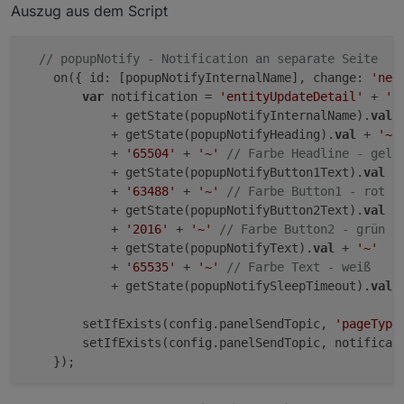
ganz viel mit den Popups gearbeitet.
Auszug aus dem Script
Deine erste Frage interessiert mich auch.
Hoffen wir mal das
@
Armilar
uns das
// popupNotify - Notification an separate Seite
beantworten kann.
    on({ id: [popupNotifyInternalName], change: 
'ne'
var
 notification = 
'entityUpdateDetail'
 + 
'~
LG
            + getState(popupNotifyInternalName).
val
 
            + getState(popupNotifyHeading).
val
 + 
'~'
thx, dann werde ich mal schauen, wie ich das
            + 
'65504'
 + 
'~'
// Farbe Headline - gelb
popup anzeigen lassen kann, auch wenn ich
            + getState(popupNotifyButton1Text).
val
 +
auf dem display am navigieren bin. sind das
            + 
'63488'
 + 
'~'
// Farbe Button1 - rot
die gleichen datenpunkte wie für das popup
            + getState(popupNotifyButton2Text).
val
 +
im ruhebildschirm?
            + 
'2016'
 + 
'~'
// Farbe Button2 - grün
            + getState(popupNotifyText).
val
 + 
'~'
Das sind die Datenpunte in dem Pfad:
            + 
'65535'
 + 
'~'
// Farbe Text - weiß
0_userdata.0.NSPanel.1.popupNotify
            + getState(popupNotifySleepTimeout).
val
;

        setIfExists(config.panelSendTopic, 
'pageType
        setIfExists(config.panelSendTopic, notificati