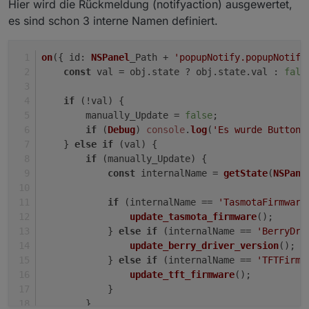
Hier wird die Rückmeldung (notifyaction) ausgewertet,
es sind schon 3 interne Namen definiert.
on
({ 
id
: 
NSPanel
_Path + 
'popupNotify.popupNotify
const
 val = obj.
state
 ? obj.
state
.
val
 : 
fals
if
 (!val) {
        manually_Update = 
false
;
if
 (
Debug
) 
console
.
log
(
'Es wurde Button1
    } 
else
if
 (val) {
if
 (manually_Update) {
const
 internalName = 
getState
(
NSPane
if
 (internalName == 
'TasmotaFirmware
update_tasmota_firmware
();
            } 
else
if
 (internalName == 
'BerryDri
update_berry_driver_version
();
            } 
else
if
 (internalName == 
'TFTFirmw
update_tft_firmware
();
            }
        }