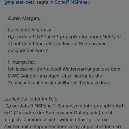
@
meister-petz
sagte in
Sonoff NSPanel
:
ext auf dem Panel als Lauftext im Screensaver
Hintergrund:
ausgegeben wird?
Ich lasse mir dort aktuell Wetterwarnungen aus
dem DWD Adapter anzeigen, aber hierfür ist die
Guten Morgen,
Zeichenanzahl der darstellbaren Textes zu kurz.
ist es möglich, dass
0_userdata.0.NSPanel.1.popupNotify.popupNotifyTe
xt auf dem Panel als Lauftext im Screensaver
ausgegeben wird?
Hintergrund:
Ich lasse mir dort aktuell Wetterwarnungen aus dem
DWD Adapter anzeigen, aber hierfür ist die
Zeichenanzahl der darstellbaren Textes zu kurz.
Lauftext ist leider im Feld
"0_userdata.0.NSPanel.1.ScreensaverInfo.popupNotifyT
ext" (Das wäre der Screensaver Datenpunkt) nicht
möglich. Zumindest nicht wirklich flüssig. Da die
Zeichen mit entsprechendem Delay abgeschnitten und