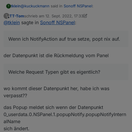
@
kuckuckmann
said in
Sonoff NSPanel
:
tklein
T
TT-Tom
schrieb am
12. Sept. 2022, 17:33
T
zuletzt editiert von TT-Tom
9. Dez. 2022, 19:47
Offline
@
tklein
sagte in
@
tklein
sagte in
Sonoff NSPanel
Sonoff NSPanel
:
:
danke, gibt es da schon eine doku zu?
@
kuckuckmann
said in
Sonoff NSPanel
:
Wenn ich NotifyAction auf true setze, popt nix auf.
@
tklein
sagte in
Sonoff NSPanel
:
der Datenpunkt ist die Rückmeldung vom Panel
Wenn ich NotifyAction auf true setze, popt nix auf.
Besteht die Möglicheit, auch ein
Welche Request Typen gibt es eigentlich?
Welche Request Typen gibt es eigentlich?
PopUp anzeigen zu lassen, auch
wenn nicht der Ruhebildschirm
angezeigt wird?
wo kommt dieser Datenpunkt her, habe ich was
verpasst??
Ja, die popupNotify Page kannst Du
immer öffnen lassen, Du musst nur via
das Popup meldet sich wenn der Datenpunkt
Skript die Datenpunkte befüllen.
0_userdata.0.NSPanel.1.popupNotify.popupNotifyIntern
Du kannst Dir dazu mal das erweiterte
alName
Beispiel in der
Wiki FAQ & Anleitung
ansehen zur
Alarmpage
. Da habe ich
sich ändert.