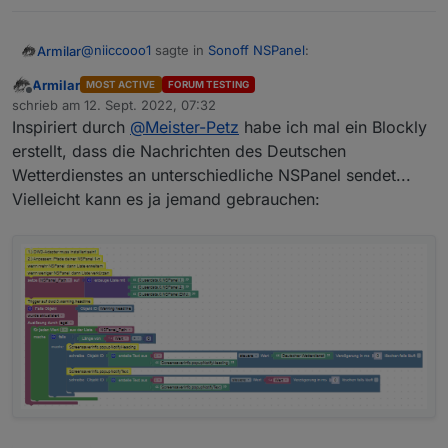
@
niiccooo1
sagte in
Sonoff NSPanel
:
Armilar
Armilar
MOST ACTIVE
FORUM TESTING
Offline
@
kuckuckmann
schrieb am
12. Sept. 2022, 07:32
zuletzt editiert von
Welchen iob Adapter nutzt du für Google Home?
Inspiriert durch
@
Meister-Petz
habe ich mal ein Blockly
Ich Antworte schonmal ;-)
erstellt, dass die Nachrichten des Deutschen
Wetterdienstes an unterschiedliche NSPanel sendet...
chromecast.0.
Vielleicht kann es ja jemand gebrauchen: