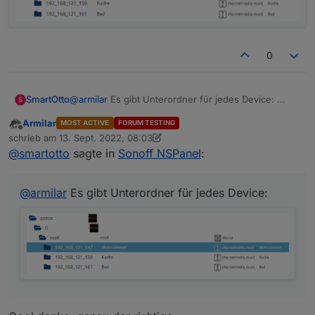
Habe leider nur einen
Dann wäre noch interessant, ob ihr noch weitere
Ordner außer root und admin seht:
0
SmartOtto
@
armilar
Es gibt Unterordner für jedes Device:
S
Armilar
MOST ACTIVE
FORUM TESTING
Offline
schrieb am
13. Sept. 2022, 08:03
zuletzt editiert von Armilar
@
smartotto
sagte in
Sonoff NSPanel
:
@
armilar
Es gibt Unterordner für jedes Device: