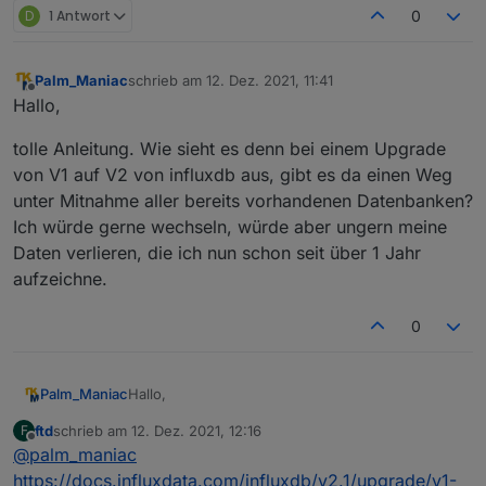
D
1 Antwort
0
Palm_Maniac
schrieb am
12. Dez. 2021, 11:41
zuletzt editiert von
Offline
Hallo,
tolle Anleitung. Wie sieht es denn bei einem Upgrade
von V1 auf V2 von influxdb aus, gibt es da einen Weg
unter Mitnahme aller bereits vorhandenen Datenbanken?
Ich würde gerne wechseln, würde aber ungern meine
Daten verlieren, die ich nun schon seit über 1 Jahr
aufzeichne.
0
Hallo,
Palm_Maniac
ftd
schrieb am
12. Dez. 2021, 12:16
F
tolle Anleitung. Wie sieht es denn bei einem
zuletzt editiert von
Offline
@
palm_maniac
Upgrade von V1 auf V2 von influxdb aus, gibt es
da einen Weg unter Mitnahme aller bereits
https://docs.influxdata.com/influxdb/v2.1/upgrade/v1-