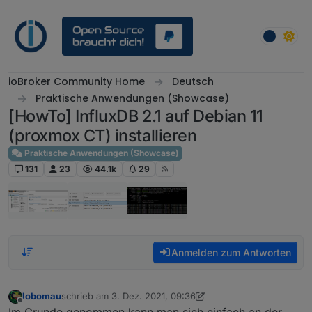
Weiter zum Inhalt
ioBroker Community Home
Deutsch
Praktische Anwendungen (Showcase)
[HowTo] InfluxDB 2.1 auf Debian 11
(proxmox CT) installieren
Praktische Anwendungen (Showcase)
131
23
44.1k
29
Anmelden zum Antworten
lobomau
schrieb am
3. Dez. 2021, 09:36
zuletzt editiert von lobomau
12. März 2021, 13:46
Offline