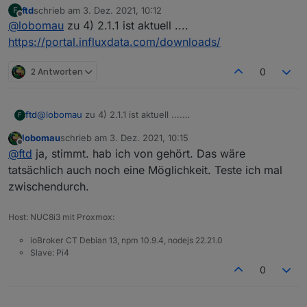
ftd
schrieb am
3. Dez. 2021, 10:12
F
https://portal.influxdata.com/downloads/
wget -qO- https://repos.influxdata.com/influ
zuletzt editiert von
Offline
@
lobomau
zu 4) 2.1.1 ist aktuell ....
Unter dem link steht für "linux Ubuntu & Debian":
export DISTRIB_ID=$(lsb_release -si); export 
Wegen der wenigen kleinen Zusätze hier noch etwas
echo "deb [signed-by=/etc/apt/trusted.gpg.d/
https://portal.influxdata.com/downloads/
detaillierter erklärt.
Ausgangslage: Es läuft Proxmox 7.1. mit einigen
2 Antworten
0
Containern:
ftd
@
lobomau
zu 4) 2.1.1 ist aktuell ....
F
https://portal.influxdata.com/downloads/
lobomau
schrieb am
3. Dez. 2021, 10:15
zuletzt editiert von
Offline
@
ftd
ja, stimmt. hab ich von gehört. Das wäre
tatsächlich auch noch eine Möglichkeit. Teste ich mal
Benutztes template für Container mit Debian 11:
zwischendurch.
Host: NUC8i3 mit Proxmox:
ioBroker CT Debian 13, npm 10.9.4, nodejs 22.21.0
Slave: Pi4
0
System up-to-date:
Spoiler