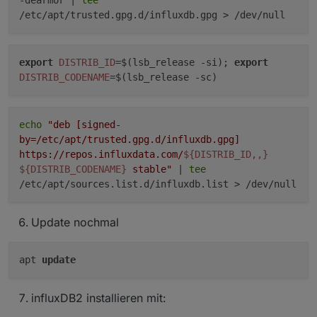
/etc/apt/trusted.gpg.d/influxdb.gpg > /dev/null
export
DISTRIB_ID
=$(lsb_release -si);
export
DISTRIB_CODENAME
=$(lsb_release -sc)
echo
"deb [signed-
by=/etc/apt/trusted.gpg.d/influxdb.gpg]
https://repos.influxdata.com/
${DISTRIB_ID,,}
${DISTRIB_CODENAME}
stable"
|
tee
/etc/apt/sources.list.d/influxdb.list > /dev/null
Update nochmal
apt
update
influxDB2 installieren mit: