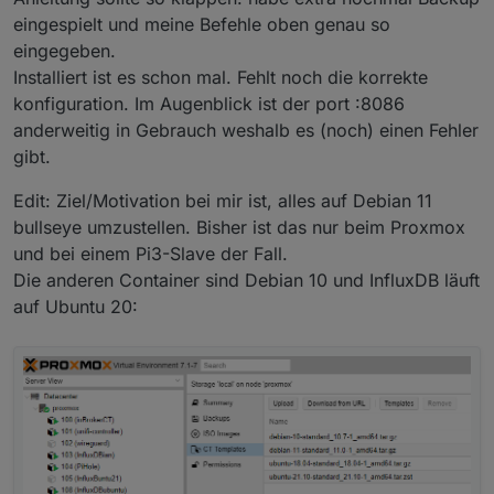
Memory:
1000.
0K
eingespielt und meine Befehle oben genau so
CPU:
2.
178s
eingegeben.
CGroup:
/system.slice/influxdb.service
Installiert ist es schon mal. Fehlt noch die korrekte
|-2406
/bin/bash
-e
/usr/lib/influxdb/s
konfiguration. Im Augenblick ist der port :8086
`-2685
sleep
1
anderweitig in Gebrauch weshalb es (noch) einen Fehler
Dec
03
12
:10:04
InfluxDBian
influxd-systemd-start.sh
gibt.
Dec
03
12
:10:05
InfluxDBian
influxd-systemd-start.sh
Edit: Ziel/Motivation bei mir ist, alles auf Debian 11
Dec
03
12
:10:06
InfluxDBian
influxd-systemd-start.sh
Dec
03
12
:10:07
InfluxDBian
influxd-systemd-start.sh
bullseye umzustellen. Bisher ist das nur beim Proxmox
Dec
03
12
:10:08
InfluxDBian
influxd-systemd-start.sh
und bei einem Pi3-Slave der Fall.
Dec
03
12
:10:09
InfluxDBian
influxd-systemd-start.sh
Die anderen Container sind Debian 10 und InfluxDB läuft
Dec
03
12
:10:10
InfluxDBian
influxd-systemd-start.sh
auf Ubuntu 20:
Dec
03
12
:10:11
InfluxDBian
influxd-systemd-start.sh
Dec
03
12
:10:12
InfluxDBian
influxd-systemd-start.sh
Dec
03
12
:10:13
InfluxDBian
influxd-systemd-start.sh
~