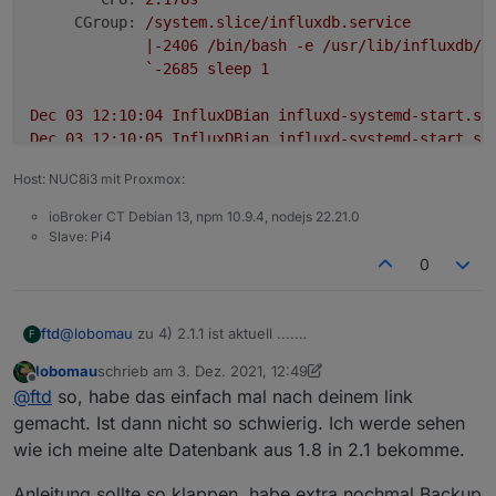
CGroup:
/system.slice/influxdb.service
|-2406
/bin/bash
-e
/usr/lib/influxdb/s
`-2685
sleep
1
Dec
03
12
:10:04
InfluxDBian
influxd-systemd-start.sh
Dec
03
12
:10:05
InfluxDBian
influxd-systemd-start.sh
Dec
03
12
:10:06
InfluxDBian
influxd-systemd-start.sh
Host: NUC8i3 mit Proxmox:
Dec
03
12
:10:07
InfluxDBian
influxd-systemd-start.sh
Dec
03
12
:10:08
InfluxDBian
influxd-systemd-start.sh
ioBroker CT Debian 13, npm 10.9.4, nodejs 22.21.0
Dec
03
12
:10:09
InfluxDBian
influxd-systemd-start.sh
Slave: Pi4
Dec
03
12
:10:10
InfluxDBian
influxd-systemd-start.sh
0
Dec
03
12
:10:11
InfluxDBian
influxd-systemd-start.sh
Dec
03
12
:10:12
InfluxDBian
influxd-systemd-start.sh
Dec
03
12
:10:13
InfluxDBian
influxd-systemd-start.sh
ftd
@
lobomau
zu 4) 2.1.1 ist aktuell ....
F
lines
1
-22
/22
(END)...skipping...
https://portal.influxdata.com/downloads/
lobomau
schrieb am
3. Dez. 2021, 12:49
*
influxdb.service
-
InfluxDB
is
an
open-source,
dis
zuletzt editiert von lobomau
12. März 2021, 14:07
Offline
@
ftd
so, habe das einfach mal nach deinem link
Loaded:
loaded
(/lib/systemd/system/influxdb.se
Active:
activating
(start)
since
Fri
2021-12-03
gemacht. Ist dann nicht so schwierig. Ich werde sehen
Docs:
https://docs.influxdata.com/influxdb/
wie ich meine alte Datenbank aus 1.8 in 2.1 bekomme.
Cntrl PID:
2406
(influxd-systemd)
Tasks:
2
(limit:
9300
)
Anleitung sollte so klappen. habe extra nochmal Backup