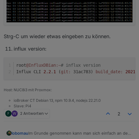
Strg-C um wieder etwas eingeben zu können.
influx version:
root
@InfluxDBian
:~
# influx version
Influx CLI 
2.2
.
1
 (
git:
 31ac783) 
build_date:
2021
-
Host: NUC8i3 mit Proxmox:
ioBroker CT Debian 13, npm 10.9.4, nodejs 22.21.0
Slave: Pi4
F
W
2 Antworten
2
Im Grunde genommen kann man sich einfach an der
lobomau
folgenden Beschreibung halten: