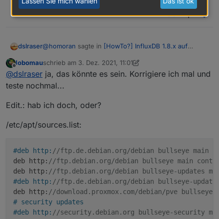
Lassen Sie mich wählen
Das ist ok
1
@
homoran
sagte in
[HowTo?] InfluxDB 1.8.x auf
dslraser
Debian 11 (proxmox) installieren
:
lobomau
schrieb am
3. Dez. 2021, 11:01
zuletzt editiert von lobomau
12. März 2021, 12:08
Offline
@
lobomau
sagte in
[HowTo?] InfluxDB 1.8.x auf
@
dslraser
ja, das könnte es sein. Korrigiere ich mal und
Debian 11 (proxmox) installieren
:
teste nochmal...
Ich habe es damit gemacht.
Edit.: hab ich doch, oder?
@
homoran
also... direkt "apt install influxdb"
https://pve.proxmox.com/wiki/Package_Repositories
ging auch
/etc/apt/sources.list:
es ging nicht um Influx - es geht um Proxmox
Grundinstallation
#deb http:
//ftp.de.debian.org/debian bullseye main c
deb http:
//ftp.debian.org/debian bullseye main contr
deb http:
//ftp.debian.org/debian bullseye-updates ma
und das sieht dann so aus
#deb http:
//ftp.de.debian.org/debian bullseye-update
deb http:
//download.proxmox.com/debian/pve bullseye 
# security updates
#deb http:
//security.debian.org bullseye-security ma