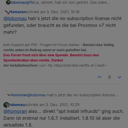
lobomau
@
ftd
ja, stimmt. hab ich von gehört. Das wäre
tatsächlich auch noch eine Möglichkeit. Teste ich mal
Homoran
schrieb am
3. Dez. 2021, 10:18
zwischendurch.
Benötigte Programme "gnupg" und "lsb-
zuletzt editiert von
Nicht stören
@
lobomau
hab's jetzt die no-subscription license nicht
release" installieren :
root@InfluxDBian:~# apt install gnupg

Reading package lists... Done

gefunden, oder braucht es die bei Proxmox v7 nicht
das frische System hat noch kein "sudo" und hat
mehr?
nur den "root" bisher, deswegen funktionieren
0 upgraded, 14 newly installed, 0 to remove a
die oberen Befehle nur ohne "sudo":
Need to get 7661 kB of archives.

kein Support per PN! - Fragen im Forum stellen -
Benutzt das Voting
After this operation, 15.7 MB of additional d
rechts unten im Beitrag wenn er euch geholfen hat.
Do you want to continue? [Y/n] Y

Das Forum freut sich über eine Spende. Benutzt dazu den
[...]

Spendenbutton oben rechts. Danke!
Update nochmal
der Installationsfixer:
curl -fsL https://iobroker.net/fix.sh | bash -
0
influxDB2 installieren mit:
Homoran
@
lobomau
hab's jetzt die no-subscription license
influxDB starten mit
nicht gefunden, oder braucht es die bei Proxmox v7
lobomau
schrieb am
3. Dez. 2021, 10:29
nicht mehr?
zuletzt editiert von
Offline
@
homoran
also... direkt "apt install influxdb" ging auch.
Status prüfen:
Dann ist erstmal nur 1.6.7. installiert. 1.8.10 ist aber die
aktuellste 1.8.
Ergebnis sollte sein: active (running)