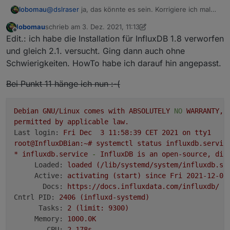
@
dslraser
ja, das könnte es sein. Korrigiere ich mal
lobomau
und teste nochmal...
lobomau
schrieb am
3. Dez. 2021, 11:13
Edit.: hab ich doch, oder?
zuletzt editiert von lobomau
12. März 2021, 13:57
Offline
Edit.: ich habe die Installation für InfluxDB 1.8 verworfen
/etc/apt/sources.list:
und gleich 2.1. versucht. Ging dann auch ohne
Schwierigkeiten. HowTo habe ich darauf hin angepasst.
#deb http://ftp.de.debian.org/debian bullseye
deb http://ftp.debian.org/debian bullseye mai
Bei Punkt 11 hänge ich nun :-(
deb http://ftp.debian.org/debian bullseye-upd
#deb http://ftp.de.debian.org/debian bullseye
deb http://download.proxmox.com/debian/pve bu
Debian
GNU/Linux
comes
with
ABSOLUTELY
NO
WARRANTY,
# security updates

permitted
by
applicable
law.
#deb http://security.debian.org bullseye-secu
Last login:
Fri
Dec
3
11
:58:39
CET
2021 
on
tty1
deb http://security.debian.org/debian-securit
root@InfluxDBian:~#
systemctl
status
influxdb.servic
*
influxdb.service
-
InfluxDB
is
an
open-source,
dis
Loaded:
loaded
(/lib/systemd/system/influxdb.se
Active:
activating
(start)
since
Fri
2021-12-03
Docs:
https://docs.influxdata.com/influxdb/
Cntrl PID:
2406
(influxd-systemd)
Tasks:
2
(limit:
9300
)
Memory:
1000.
0K
CPU:
2.
178s