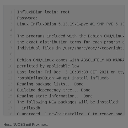
InfluxDBian login: root
Password: 
Linux InfluxDBian 5.13.19-1-pve 
#1 SMP PVE 5.13.
The programs included with the Debian GNU/Linux 
the exact distribution terms 
for
 each program ar
individual files 
in
 /usr/share/doc/*/copyright.
Strg-C um wieder etwas eingeben zu können.
Debian GNU/Linux comes with ABSOLUTELY NO WARRAN
influx version:
permitted by applicable law.
root@InfluxDBian:~# influx version

Last login: Fri Dec  3 10:39:39 CET 2021 on tty1
root@InfluxDBian:~
# apt install influxdb
Reading package lists... Done
Building dependency tree... Done
Reading state information... Done
The following NEW packages will be installed:
  influxdb
0 upgraded, 1 newly installed, 0 to remove and 0
Need to get 5010 kB of archives.
Host: NUC8i3 mit Proxmox:
After this operation, 19.0 MB of additional disk