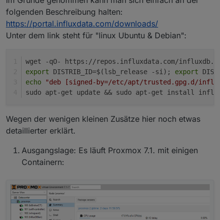
Im Grunde genommen kann man sich einfach an der
folgenden Beschreibung halten:
https://portal.influxdata.com/downloads/
Unter dem link steht für "linux Ubuntu & Debian":
wget -qO- https://repos.influxdata.com/influxdb.k
export
 DISTRIB_ID=$(lsb_release -si); 
export
 DIST
echo
"deb [signed-by=/etc/apt/trusted.gpg.d/influ
sudo apt-get update && sudo apt-get install influ
Wegen der wenigen kleinen Zusätze hier noch etwas
detaillierter erklärt.
Ausgangslage: Es läuft Proxmox 7.1. mit einigen
Containern: