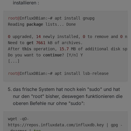
installieren :
root@
InfluxDBian:~# apt install gnupg

Reading 
package
 lists... Done

0
 upgraded, 
14
 newly installed, 
0
 to remove and 
0
 no
Need to 
get
7661
 kB of archives.

After 
this
 operation, 
15.7
 MB of additional disk spac
Do you want to 
continue
? [Y/n] Y

[...]

root@
das frische System hat noch kein "sudo" und hat
nur den "root" bisher, deswegen funktionieren die
oberen Befehle nur ohne "sudo":
wget -qO-
https://repos.influxdata.com/influxdb.key | gpg -
-dearmor |
tee