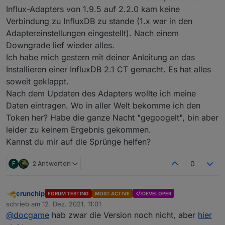
Installiert ist es schon mal. Fehlt noch die korrekte
bullseye umzustellen. Bisher ist das nur beim
Influx-Adapters von 1.9.5 auf 2.2.0 kam keine
konfiguration. Im Augenblick ist der port :8086
Proxmox und bei einem Pi3-Slave der Fall.
Verbindung zu InfluxDB zu stande (1.x war in den
anderweitig in Gebrauch weshalb es (noch) einen
Die anderen Container sind Debian 10 und InfluxDB
Adaptereinstellungen eingestellt). Nach einem
Fehler gibt.
läuft auf Ubuntu 20:
Downgrade lief wieder alles.
Ich habe mich gestern mit deiner Anleitung an das
Installieren einer InfluxDB 2.1 CT gemacht. Es hat alles
soweit geklappt.
Nach dem Updaten des Adapters wollte ich meine
Daten eintragen. Wo in aller Welt bekomme ich den
Token her? Habe die ganze Nacht "gegoogelt", bin aber
leider zu keinem Ergebnis gekommen.
Kannst du mir auf die Sprünge helfen?
F
2 Antworten
0
crunchip
FORUM TESTING
MOST ACTIVE
DEVELOPER
Abwesend
schrieb am
12. Dez. 2021, 11:01
zuletzt editiert von
@
docgame
hab zwar die Version noch nicht, aber
hier