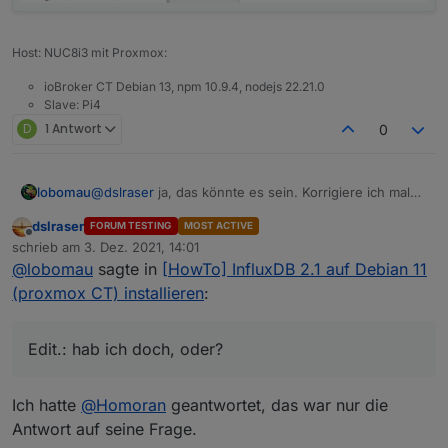
Host: NUC8i3 mit Proxmox:
ioBroker CT Debian 13, npm 10.9.4, nodejs 22.21.0
Slave: Pi4
D
1 Antwort
0
@
dslraser
ja, das könnte es sein. Korrigiere ich mal
lobomau
und teste nochmal...
dslraser
FORUM TESTING
MOST ACTIVE
Edit.: hab ich doch, oder?
Offline
schrieb am
3. Dez. 2021, 14:01
zuletzt editiert von
@
lobomau
sagte in
[HowTo] InfluxDB 2.1 auf Debian 11
/etc/apt/sources.list:
(proxmox CT) installieren
:
#deb http://ftp.de.debian.org/debian bullseye
deb http://ftp.debian.org/debian bullseye mai
deb http://ftp.debian.org/debian bullseye-upd
Edit.: hab ich doch, oder?
#deb http://ftp.de.debian.org/debian bullseye
deb http://download.proxmox.com/debian/pve bu
Ich hatte
@
Homoran
geantwortet, das war nur die
# security updates

#deb http://security.debian.org bullseye-secu
Antwort auf seine Frage.
deb http://security.debian.org/debian-securit