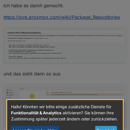
 8888888           .d888 888                 
Ich habe es damit gemacht.
   888            d88P"  888                 
   888            888    888                 
https://pve.proxmox.com/wiki/Package_Repositories
   888   88888b.  888888 888 888  888 888  88
   888   888 "88b 888    888 888  888  Y8bd8P
   888   888  888 888    888 888  888   X88K 
   888   888  888 888    888 Y88b 888 .d8""8b
 8888888 888  888 888    888  "Y88888 888  88
2021-12-03T10:28:29.761197Z     info    Infl
2021-12-03T10:28:29.761262Z     info    Go ru
run: open server: listen: listen tcp 127.0.0.
und das sieht dann so aus
Hallo! Könnten wir bitte einige zusätzliche Dienste für
Funktionalität & Analytics
aktivieren? Sie können Ihre
Zustimmung später jederzeit ändern oder zurückziehen.