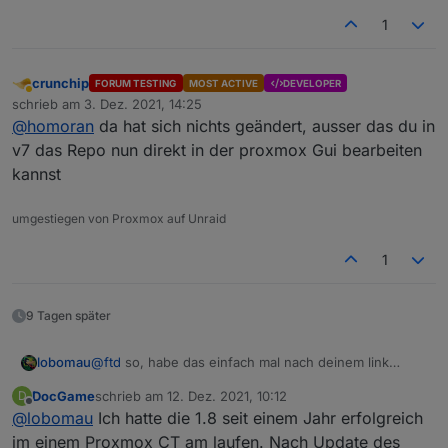
1
crunchip
FORUM TESTING
MOST ACTIVE
DEVELOPER
Abwesend
schrieb am
3. Dez. 2021, 14:25
zuletzt editiert von
@
homoran
da hat sich nichts geändert, ausser das du in
v7 das Repo nun direkt in der proxmox Gui bearbeiten
kannst
umgestiegen von Proxmox auf Unraid
1
9 Tagen später
@
ftd
so, habe das einfach mal nach deinem link
lobomau
gemacht. Ist dann nicht so schwierig. Ich werde
DocGame
schrieb am
12. Dez. 2021, 10:12
D
sehen wie ich meine alte Datenbank aus 1.8 in 2.1
Anleitung sollte so klappen. habe extra nochmal
zuletzt editiert von
Offline
@
lobomau
Ich hatte die 1.8 seit einem Jahr erfolgreich
bekomme.
Backup eingespielt und meine Befehle oben genau
so eingegeben.
Edit: Ziel/Motivation bei mir ist, alles auf Debian 11
im einem Proxmox CT am laufen. Nach Update des