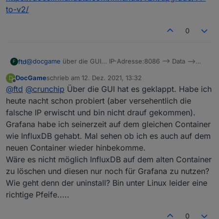
vorhandenen Datenbanken? Ich würde gerne
to-v2/
wechseln, würde aber ungern meine Daten
verlieren, die ich nun schon seit über 1 Jahr
0
aufzeichne.
@
docgame
über die GUI... IP-Adresse:8086 --> Data -->
ftd
F
API Tokens
DocGame
schrieb am
12. Dez. 2021, 13:32
D
zuletzt editiert von
Offline
@
ftd
@
crunchip
Über die GUI hat es geklappt. Habe ich
heute nacht schon probiert (aber versehentlich die
falsche IP erwischt und bin nicht drauf gekommen).
Grafana habe ich seinerzeit auf dem gleichen Container
wie InfluxDB gehabt. Mal sehen ob ich es auch auf dem
neuen Container wieder hinbekomme.
Wäre es nicht möglich InfluxDB auf dem alten Container
zu löschen und diesen nur noch für Grafana zu nutzen?
Wie geht denn der uninstall? Bin unter Linux leider eine
richtige Pfeife.....
0