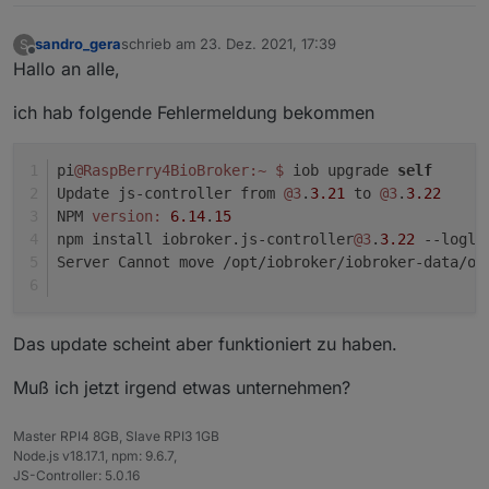
sandro_gera
schrieb am
23. Dez. 2021, 17:39
S
zuletzt editiert von
Offline
Hallo an alle,
ich hab folgende Fehlermeldung bekommen
pi
@RaspBerry4BioBroker
:~
$ 
iob upgrade 
self
Update js-controller from 
@3
.
3.21
 to 
@3
.
3.22
NPM 
version:
6.14
.
15
npm install iobroker.js-controller
@3
.
3.22
 --logle
Server Cannot move /opt/iobroker/iobroker-data/ob
Das update scheint aber funktioniert zu haben.
Muß ich jetzt irgend etwas unternehmen?
Master RPI4 8GB, Slave RPI3 1GB
Node.js v18.17.1, npm: 9.6.7,
JS-Controller: 5.0.16