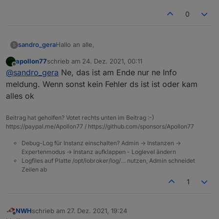
0
Hallo an alle,
sandro_gera
S
apollon77
schrieb am
24. Dez. 2021, 00:11
ich hab folgende Fehlermeldung bekommen
zuletzt editiert von
Offline
@
sandro_gera
Ne, das ist am Ende nur ne Info
pi@RaspBerry4BioBroker:~ $ iob upgrade sel
meldung. Wenn sonst kein Fehler ds ist ist oder kam
Update js-controller from @3.3.21 to @3.3.
alles ok
Das update scheint aber funktioniert zu haben.
NPM version: 6.14.15

npm install iobroker.js-controller@3.3.22 
Beitrag hat geholfen? Votet rechts unten im Beitrag :-)
Muß ich jetzt irgend etwas unternehmen?
Server Cannot move /opt/iobroker/iobroker
https://paypal.me/Apollon77 / https://github.com/sponsors/Apollon77
Debug-Log für Instanz einschalten? Admin -> Instanzen ->
Expertenmodus -> Instanz aufklappen - Loglevel ändern
Logfiles auf Platte /opt/iobroker/log/… nutzen, Admin schneidet
Zeilen ab
1
NWH
schrieb am
27. Dez. 2021, 19:24
zuletzt editiert von
Offline