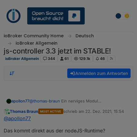
Weiter zum Inhalt
ioBroker Community Home
Deutsch
ioBroker Allgemein
js-controller 3.3 jetzt im STABLE!
ioBroker Allgemein
344
61
129.1k
46
Anmelden zum Antworten
apollon77
@
thomas-braun
Ein nerviges Modul
node_modules/cpu-features ...
Thomas Braun
schrieb am
22. Dez. 2021, 15:54
MOST ACTIVE
https://github.com/mscdex/cpu-
zuletzt editiert von
Online
@
apollon77
features/issues/1#issuecomment-930124519
:-)
Das kommt direkt aus der nodeJS-Runtime?