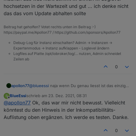
hochsetzen in der Wartezeit und gut ... ich denke nicht
das das vom Update abhalten sollte
Beitrag hat geholfen? Votet rechts unten im Beitrag :-)
https://paypal.me/Apollon77 / https://github.com/sponsors/Apollon77
Debug-Log für Instanz einschalten? Admin -> Instanzen ->
Expertenmodus -> Instanz aufklappen - Loglevel ändern
Logfiles auf Platte /opt/iobroker/log/… nutzen, Admin schneidet
Zeilen ab
0
apollon77
@
blueessi
naja wenn Du genau liesst ist das einzige
was die alten Adapter ggf tun ist "Info" logging zu
BlueEssi
schrieb am
23. Dez. 2021, 08:31
B
machen das was nicht stimmt ... ehrlich ... Loglevel
zuletzt editiert von
Offline
@
apollon77
Ok, das war mir nicht bewusst. Vielleicht
hochsetzen in der Wartezeit und gut ... ich denke
nicht das das vom Update abhalten sollte
könntest du den Hinweis in der Inkompatibilitäts-
Auflistung oben ergänzen. Ich werde es testen. Danke.
0