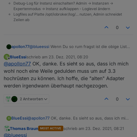
../authenticate_pam.cc:175:1: note: in expansio
Debug-Log für Instanz einschalten? Admin -> Instanzen ->
  175 | NODE_MODULE(authenticate_pam, init);

Expertenmodus -> Instanz aufklappen - Loglevel ändern
      | ^~~~~~~~~~~

Logfiles auf Platte /opt/iobroker/log/… nutzen, Admin schneidet
make: *** [authenticate_pam.target.mk:111: Rel
Zeilen ab
gyp ERR! build error

0
gyp ERR! stack Error: `make` failed with exit c
gyp ERR! stack     at ChildProcess.onExit (/us
gyp ERR! stack     at ChildProcess.emit (events
apollon77
@
blueessi
Wenn Du so rum fragst ist die obige Liste
gyp ERR! stack     at Process.ChildProcess._han
und Infos in diesem Thread (falls wir welche
gyp ERR! System Linux 5.10.0-9-amd64

BlueEssi
schrieb am
23. Dez. 2021, 08:20
B
vergessen haben zu adden) aktuell und exakt wie
zuletzt editiert von
gyp ERR! command "/usr/bin/node" "/usr/lib/nod
Offline
@
apollon77
OK, danke. Es sieht so aus, dass ich mich
@
Thomas-Braun
sagt: Wenn alles in Stable aktuell ist
gyp ERR! cwd /opt/iobroker/node_modules/authent
- oder du die adapter die du wegen "Zu altem js-
wohl noch eine Weile gedulden muss um auf 3.3
gyp ERR! node -v v14.18.1

controller" nicht updaten kannst gemerkt sind und
gyp ERR! node-gyp -v v5.1.0

hochrüsten zu können. Ich hoffe, die "alten" Adapter
gleich als erstes nach dem update aktualisiert
werden irgendwann überhaupt nachgezogen.
werden ... dann sollte das nach grobem Wissen
passen
2 Antworten
0
BlueEssi
@
apollon77
OK, danke. Es sieht so aus, dass ich mich
B
wohl noch eine Weile gedulden muss um auf 3.3
Thomas Braun
schrieb am
23. Dez. 2021, 08:21
MOST ACTIVE
hochrüsten zu können. Ich hoffe, die "alten" Adapter
zuletzt editiert von
Online
@
blueessi
werden irgendwann überhaupt nachgezogen.