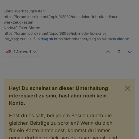
Linux-Werkzeugkasten:
https://forum.iobroker.net/topic/42952/der-kleine-iobroker-linux-
werkzeugkasten
NodeJS Fixer Skript:
https://forum.iobroker.net/topic/68035/iob-node-fix-skript
iob_diag: curl -sLf -o
diag.sh
https://iobroker.net/diag.sh && bash
diag.sh
1 Antwort
0
Hey! Du scheinst an dieser Unterhaltung
interessiert zu sein, hast aber noch kein
Konto.
Hast du es satt, bei jedem Besuch durch die
gleichen Beiträge zu scrollen? Wenn du dich
für ein Konto anmeldest, kommst du immer
genau dorthin zurück, wo du zuvor warst, und