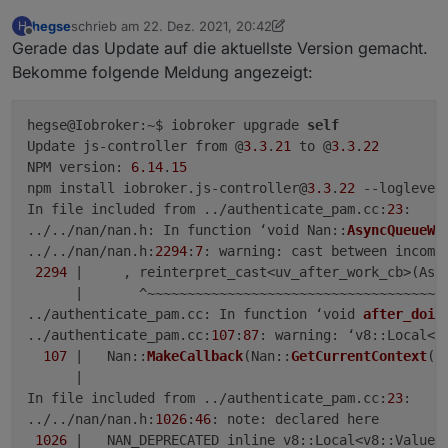
hegse
schrieb am
22. Dez. 2021, 20:42
H
zuletzt editiert von hegse
Offline
Gerade das Update auf die aktuellste Version gemacht.
Bekomme folgende Meldung angezeigt:
hegse@Iobroker:~$ iobroker upgrade 
self
Update js-controller from @
3.3
.
21
 to @
3.3
.
22
NPM version: 
6.14
.
15
npm install iobroker.js-controller@
3.3
.
22
 --loglevel
In file included from ../authenticate_pam.cc:
23
:

../../nan/nan.h: In function ‘void Nan::
AsyncQueueWo
../../nan/nan.h:
2294
:
7
: warning: cast between incomp
2294
 |     , reinterpret_cast<uv_after_work_cb>(Asyn
      |       ^~~~~~~~~~~~~~~~~~~~~~~~~~~~~~~~~~~~~~~
../authenticate_pam.cc: In function ‘void 
after_doin
../authenticate_pam.cc:
107
:
87
: warning: ‘v8::Local<v
107
 |   Nan::
MakeCallback
(Nan::
GetCurrentContext
()
      |                                              
In file included from ../authenticate_pam.cc:
23
:

../../nan/nan.h:
1026
:
46
: note: declared here

1026
 |   NAN_DEPRECATED inline v8::Local<v8::Value>