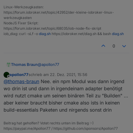
Linux-Werkzeugkasten:
https://forum.iobroker.net/topic/42952/der-kleine-iobroker-linux-
werkzeugkasten
NodeJS Fixer Skript:
https://forum.iobroker.net/topic/68035/iob-node-fix-skript
iob_diag: curl -sLf -o
diag.sh
https://iobroker.net/diag.sh && bash
diag.sh
0
@
apollon77
Thomas Braun
apollon77
schrieb am
22. Dez. 2021, 15:56
Das kommt direkt aus der nodeJS-Runtime?
zuletzt editiert von
Offline
@
thomas-braun
Nee. ein npm Modul was dann irgend
wo drin ist und dann in irgendeinam adapter benötigt
wird nutzt cmake um seinen binären Teil zu "Builden" ...
aber keiner braucht bisher cmake also ists in keinen
build-essentials Paketen und nirgends sonst drin
Beitrag hat geholfen? Votet rechts unten im Beitrag :-)
https://paypal.me/Apollon77 / https://github.com/sponsors/Apollon77