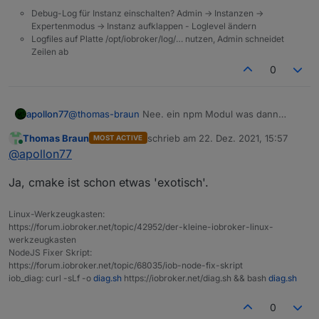
Debug-Log für Instanz einschalten? Admin -> Instanzen ->
Expertenmodus -> Instanz aufklappen - Loglevel ändern
Logfiles auf Platte /opt/iobroker/log/… nutzen, Admin schneidet
Zeilen ab
0
apollon77
@
thomas-braun
Nee. ein npm Modul was dann
irgend wo drin ist und dann in irgendeinam adapter
Thomas Braun
schrieb am
22. Dez. 2021, 15:57
MOST ACTIVE
benötigt wird nutzt cmake um seinen binären Teil zu
zuletzt editiert von
Online
@
apollon77
"Builden" ... aber keiner braucht bisher cmake also
ists in keinen build-essentials Paketen und nirgends
Ja, cmake ist schon etwas 'exotisch'.
sonst drin
Linux-Werkzeugkasten:
https://forum.iobroker.net/topic/42952/der-kleine-iobroker-linux-
werkzeugkasten
NodeJS Fixer Skript:
https://forum.iobroker.net/topic/68035/iob-node-fix-skript
iob_diag: curl -sLf -o
diag.sh
https://iobroker.net/diag.sh && bash
diag.sh
0