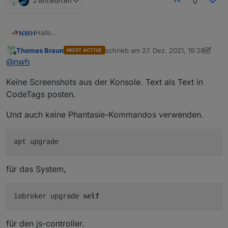
2 Antworten
0
Hallo
NWH
Wollte wie immer das update per Konsole machen, aber
Thomas Braun
schrieb am
27. Dez. 2021, 19:28
MOST ACTIVE
diesmal kommt diese Meldung.
zuletzt editiert von Thomas Braun
Online
@
nwh
Wer kann mir sagen warum ich nicht auf die Version
3.3.22 komme.
Keine Screenshots aus der Konsole. Text als Text in
CodeTags posten.
Und auch keine Phantasie-Kommandos verwenden.
Iobrocker läuft auf eine Synology im docker.
Neu gestartet habe ich auch schon.
für das System,
iobroker upgrade
self
für den js-controller.