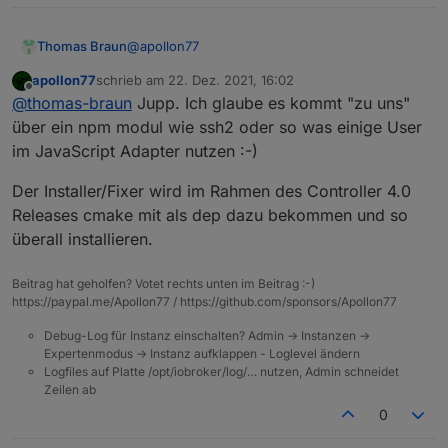
@
apollon77
Thomas Braun
apollon77
schrieb am
22. Dez. 2021, 16:02
Ja, cmake ist schon etwas 'exotisch'.
zuletzt editiert von
Offline
@
thomas-braun
Jupp. Ich glaube es kommt "zu uns"
über ein npm modul wie ssh2 oder so was einige User
im JavaScript Adapter nutzen :-)
Der Installer/Fixer wird im Rahmen des Controller 4.0
Releases cmake mit als dep dazu bekommen und so
überall installieren.
Beitrag hat geholfen? Votet rechts unten im Beitrag :-)
https://paypal.me/Apollon77 / https://github.com/sponsors/Apollon77
Debug-Log für Instanz einschalten? Admin -> Instanzen ->
Expertenmodus -> Instanz aufklappen - Loglevel ändern
Logfiles auf Platte /opt/iobroker/log/… nutzen, Admin schneidet
Zeilen ab
0