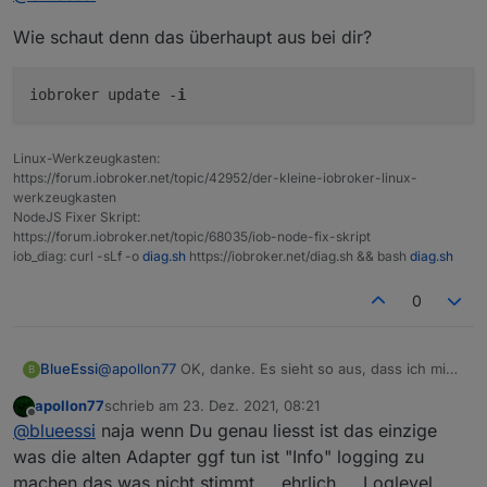
Wie schaut denn das überhaupt aus bei dir?
iobroker update -
i
Linux-Werkzeugkasten:
https://forum.iobroker.net/topic/42952/der-kleine-iobroker-linux-
werkzeugkasten
NodeJS Fixer Skript:
https://forum.iobroker.net/topic/68035/iob-node-fix-skript
iob_diag: curl -sLf -o
diag.sh
https://iobroker.net/diag.sh && bash
diag.sh
0
BlueEssi
@
apollon77
OK, danke. Es sieht so aus, dass ich mich
B
wohl noch eine Weile gedulden muss um auf 3.3
apollon77
schrieb am
23. Dez. 2021, 08:21
hochrüsten zu können. Ich hoffe, die "alten" Adapter
zuletzt editiert von
Offline
@
blueessi
naja wenn Du genau liesst ist das einzige
werden irgendwann überhaupt nachgezogen.
was die alten Adapter ggf tun ist "Info" logging zu
machen das was nicht stimmt ... ehrlich ... Loglevel