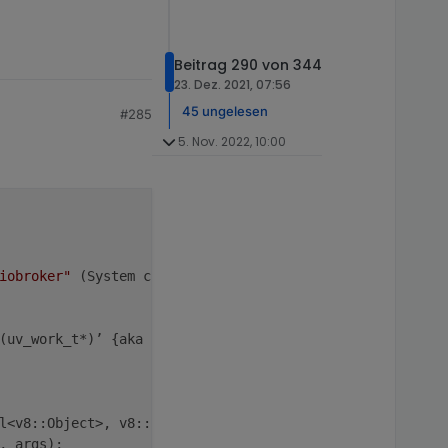
Beitrag 290 von 344
23. Dez. 2021, 07:56
45 ungelesen
#285
5. Nov. 2022, 10:00
iobroker"
 (System call)

(uv_work_t*)’ {aka ‘
void
 (*)(uv_work_s*)’} to ‘uv_after_
l<v8::Object>, v8::Local<v8::Function>, int, v8::Local<v
, args);
