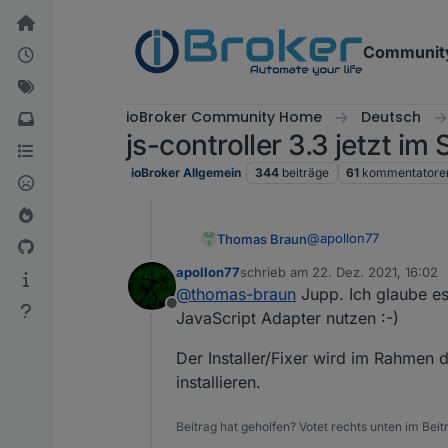
Weiter zum Inhalt
Communit
ioBroker Community Home
Deutsch
js-controller 3.3 jetzt im
ioBroker Allgemein
344
beiträge
61
kommentatore
@
apollon77
Thomas Braun
apollon77
schrieb am
22. Dez. 2021, 16:02
Ja, cmake ist schon et
zuletzt editiert von
@
thomas-braun
Jupp. Ich glaube e
Offline
JavaScript Adapter nutzen :-)
Der Installer/Fixer wird im Rahmen
installieren.
Beitrag hat geholfen? Votet rechts unten im Beit