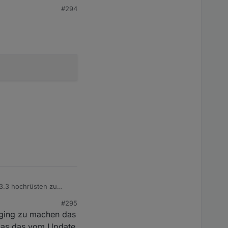
#294
nition of macro ‘NODE_MODULE_X’

uthenticate_pam.o] Fehler 1

s/node-gyp/lib/build.js:194:23)

s.js:282:12)

p/bin/node-gyp.js" "rebuild"

3.3 hochrüsten zu
#295
ogging zu machen das
t das das vom Update