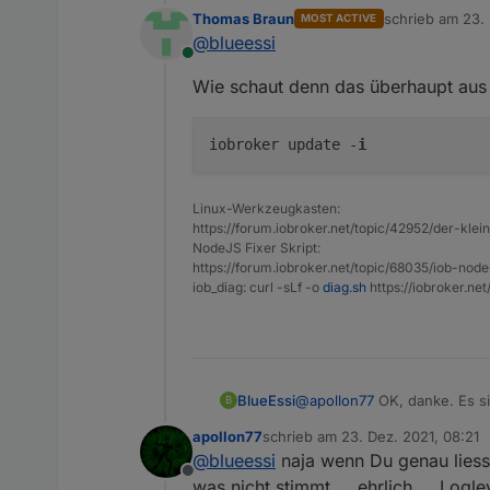
gyp ERR! cwd /opt/iobroker/node_
können. Ich hoffe, die "al
      |                 
Thomas Braun
schrieb am
23. 
MOST ACTIVE
gyp ERR! node -v v14.
18.1
zuletzt editiert 
/home/iobroker/.cache/no
@
blueessi
gyp ERR! node-gyp -v v5.
1.0
  787 |       (node::add
Online
      |                 
Wie schaut denn das überhaupt aus 
../authenticate_pam.cc:1
  175 | NODE_MODULE(auth
      | ^~~~~~~~~~~

iobroker update -
i
make: *** [authenticate_
gyp ERR! build error

gyp ERR! stack Error: `m
Linux-Werkzeugkasten:
gyp ERR! stack     at Ch
https://forum.iobroker.net/topic/42952/der-kle
gyp ERR! stack     at Ch
NodeJS Fixer Skript:
gyp ERR! stack     at Pr
https://forum.iobroker.net/topic/68035/iob-node
iob_diag: curl -sLf -o
diag.sh
https://iobroker.ne
gyp ERR! System Linux 5.
gyp ERR! command "/usr/b
gyp ERR! cwd /opt/iobrok
gyp ERR! node -v v14.18.
gyp ERR! node-gyp -v v5.
BlueEssi
@
apollon77
OK, danke. Es si
B
können. Ich hoffe, die "al
apollon77
schrieb am
23. Dez. 2021, 08:21
zuletzt editiert von
@
blueessi
naja wenn Du genau liesst
Offline
was nicht stimmt ... ehrlich ... Log