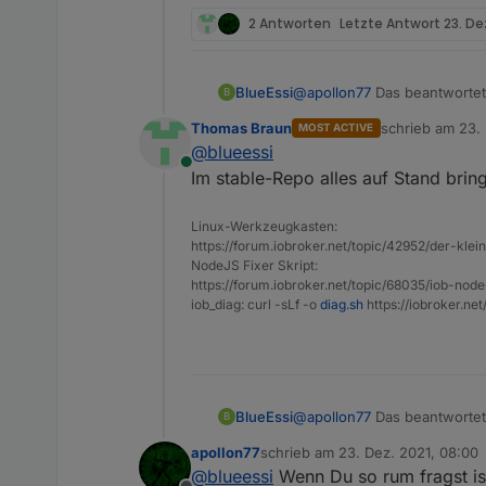
../authenticate_pam.cc:
161
:
25
: e
../authenticate_pam.cc:1
2 Antworten
Letzte Antwort
23. De
161
 |  password
->
WriteUtf8
(m
->
  155 |    remoteHost->W
      |                 
      |                      ~~~
      |                 
      |                         |
BlueEssi
@
apollon77
Das beantwortet 
B
      |                 
      |                         
kompatibel sind?
In file included from /h
Thomas Braun
schrieb am
23.
MOST ACTIVE
In file included from /home/iobr
zuletzt editiert 
                 from ..
@
blueessi
                 from ../../nan/
                 from ..
Online
Im stable-Repo alles auf Stand brin
                 from ../authent
/home/iobroker/.cache/no
/home/iobroker/.cache/node-gyp/
1
      |                 
      |                 ~~~~~~~~
Linux-Werkzeugkasten:
../authenticate_pam.cc:1
https://forum.iobroker.net/topic/42952/der-kle
../authenticate_pam.cc: At globa
  160 |  username->Write
NodeJS Fixer Skript:
      |                 
../authenticate_pam.cc:
170
:
6
: er
https://forum.iobroker.net/topic/68035/iob-node
      |                 
170
 | void 
init
(Handle<Object>
iob_diag: curl -sLf -o
diag.sh
https://iobroker.ne
      |                 
      |      ^~~~

In file included from /h
../authenticate_pam.cc:
170
:
11
: e
                 from ..
170
 | void 
init
(Handle<Object>
                 from ..
      |           ^~~~~~

/home/iobroker/.cache/no
../authenticate_pam.cc:
170
:
24
: e
      |                 
BlueEssi
@
apollon77
Das beantwortet 
B
170
 | void 
init
(Handle<Object>
../authenticate_pam.cc:1
kompatibel sind?
      |                        ^

apollon77
schrieb am
23. Dez. 2021, 08:00
  161 |  password->Write
zuletzt editiert von
@
../authenticate_pam.cc:
blueessi
Wenn Du so rum fragst ist
170
:
26
: e
      |                 