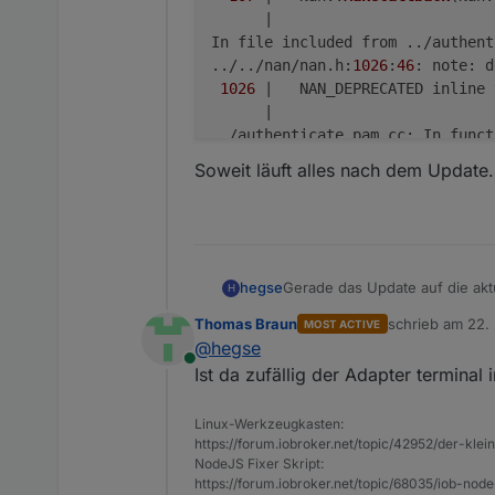
      |                         
In file included from ../authent
../../nan/nan.h:
1026
:
46
: note: d
1026
 |   NAN_DEPRECATED inline 
      |                         
../authenticate_pam.cc: In funct
../authenticate_pam.cc:
147
:
83
: e
Soweit läuft alles nach dem Update.
147
 |   Local<Value> res = opt
      |                         
In file included from /home/iobr
                 from ../../nan/
                 from ../authent
Gerade das Update auf die akt
hegse
H
/home/iobroker/.cache/node-gyp/
1
Bekomme folgende Meldung a
3717
 |   V8_WARN_UNUSED_RESULT 
Thomas Braun
schrieb am
22.
MOST ACTIVE
hegse@Iobroker:~$ iobrok
zuletzt editiert 
      |                         
@
hegse
Update js-controller fro
/home/iobroker/.cache/node-gyp/
1
Online
Soweit läuft alles nach dem Up
Ist da zufällig der Adapter terminal 
NPM version: 6.14.15

/home/iobroker/.cache/node-gyp/
1
npm install iobroker.js-
3720
 |   V8_WARN_UNUSED_RESULT 
In file included from ..
Linux-Werkzeugkasten:
../../nan/nan.h: In func
      |                         
https://forum.iobroker.net/topic/42952/der-kle
../../nan/nan.h:2294:7: 
/home/iobroker/.cache/node-gyp/
1
NodeJS Fixer Skript:
 2294 |     , reinterpre
../authenticate_pam.cc:
150
:
30
: e
https://forum.iobroker.net/topic/68035/iob-node