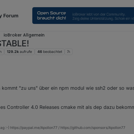
y Forum
ioBroker Allgemein
 STABLE!
n
129.2k
aufrufe
46
beobachtet
was 'exotisch'.
s kommt "zu uns" über ein npm modul wie ssh2 oder so was
 des Controller 4.0 Releases cmake mit als dep dazu bekom
rag :-) https://paypal.me/Apollon77 / https://github.com/sponsors/Apollon77