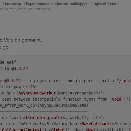
 -> Instanzen -> Expertenmodus -> Instanz aufklappen - Loglevel ändern
tzen, Admin schneidet Zeilen ab
te Version gemacht.
igt:
de 
self
1
 to @
3.3
.
22
er@
3.3
.
22
 --loglevel error --
unsafe
-perm --prefix 
"/opt/
icate_pam.cc:
23
:

id Nan::
AsyncQueueWorker
(Nan::AsyncWorker*)’:

 cast between incompatible function types from ‘
void
 (*)
v_after_work_cb>(AsyncExecuteComplete)

~~~~~~~~~~~~~~~~~~~~~~~~~~~~~~~~~~~~~~

ion ‘void 
after_doing_auth
(uv_work_t*, int)’:

arning: ‘v8::Local<v8::Value> Nan::
MakeCallback
(v8::Loca
:
GetCurrentContext
()
->
Global
(), Nan::
New
(m
->
callback), 
1