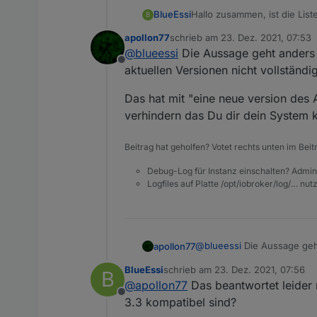
      |                         
../authenticate_pam.cc:1
BlueEssi
Hallo zusammen, ist die Lis
B
/home/iobroker/.cache/node-gyp/
1
  150 |    serviceName->
das Problem, dass 3-4 meine
../authenticate_pam.cc:
155
:
29
: e
      |                 
apollon77
schrieb am
23. Dez. 2021, 07:53
den aktuellen Stand aufzurü
zuletzt editiert von
155
 |    remoteHost
->
WriteUtf8
      |                 
@
blueessi
Die Aussage geht anders 
      |                         
      |                 
Offline
aktuellen Versionen nicht vollständ
In file included from /h
      |                         
                 from ..
      |                         
Das hat mit "eine neue version des Ad
                 from ..
In file included from /home/iobr
verhindern das Du dir dein System 
/home/iobroker/.cache/no
                 from ../../nan/
      |                 
                 from ../authent
../authenticate_pam.cc:1
Beitrag hat geholfen? Votet rechts unten im Beit
/home/iobroker/.cache/node-gyp/
1
  152 |   res = options-
      |                 ~~~~~~~~
      |                 
Debug-Log für Instanz einschalten? Admin
../authenticate_pam.cc:
160
:
25
: e
In file included from /h
Logfiles auf Platte /opt/iobroker/log/… nu
160
 |  username
->
WriteUtf8
(m
->
                 from ..
                 from ..
      |                      ~~~
/home/iobroker/.cache/no
      |                         |
 3717 |   V8_WARN_UNUSED
      |                         
@
blueessi
Die Aussage geht
apollon77
      |                 
In file included from /home/iobr
Versionen nicht vollständig
/home/iobroker/.cache/no
BlueEssi
                 from ../../nan/
schrieb am
23. Dez. 2021, 07:56
B
Das hat mit "eine neue versi
zuletzt editiert von
/home/iobroker/.cache/no
@
apollon77
Das beantwortet leider
                 from ../authent
Du dir dein System kaputt 
 3720 |   V8_WARN_UNUSED
Offline
/home/iobroker/.cache/node-gyp/
1
3.3 kompatibel sind?
      |                 
      |                 ~~~~~~~~
/home/iobroker/.cache/no