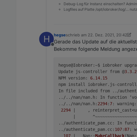
Debug-Log für Instanz einschalten? Admin
Logfiles auf Platte /opt/iobroker/log/… nu
hegse
schrieb am
22. Dez. 2021, 20:42
H
zuletzt editiert von hegse
Gerade das Update auf die aktuells
Offline
Bekomme folgende Meldung angeze
hegse@Iobroker:~$ iobroker upgra
Update js-controller from @
3.3
.
2
NPM version: 
6.14
.
15
npm install iobroker.js-controll
In file included from ../authent
../../nan/nan.h: In function ‘vo
../../nan/nan.h:
2294
:
7
: warning:
2294
 |     , reinterpret_cast<u
      |       ^~~~~~~~~~~~~~~~~~
../authenticate_pam.cc: In funct
../authenticate_pam.cc:
107
:
87
: w
107
 |   Nan::
MakeCallback
(Nan: