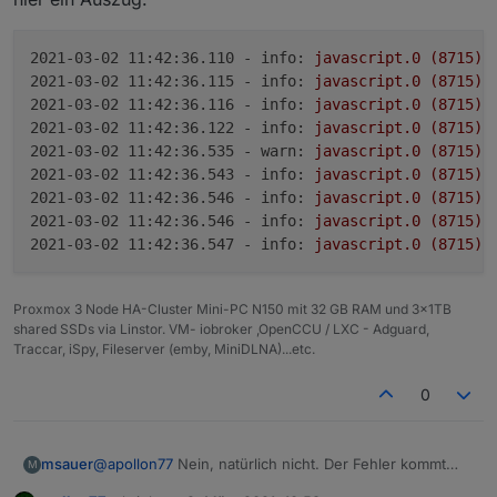
2021-03-02 11:42:36.110 - info:
javascript.0
(8715)
2021-03-02 11:42:36.115 - info:
javascript.0
(8715)
2021-03-02 11:42:36.116 - info:
javascript.0
(8715)
2021-03-02 11:42:36.122 - info:
javascript.0
(8715)
2021-03-02 11:42:36.535 - warn:
javascript.0
(8715)
2021-03-02 11:42:36.543 - info:
javascript.0
(8715)
2021-03-02 11:42:36.546 - info:
javascript.0
(8715)
2021-03-02 11:42:36.546 - info:
javascript.0
(8715)
2021-03-02 11:42:36.547 - info:
javascript.0
(8715)
Proxmox 3 Node HA-Cluster Mini-PC N150 mit 32 GB RAM und 3x1TB
shared SSDs via Linstor. VM- iobroker ,OpenCCU / LXC - Adguard,
Traccar, iSpy, Fileserver (emby, MiniDLNA)...etc.
0
@
apollon77
Nein, natürlich nicht. Der Fehler kommt
msauer
M
immer nach einem Neustart vom Javascript adapter.