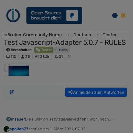
Weiter zum Inhalt
ioBroker Community Home
Deutsch
Tester
Test Javascript-Adapter 5.0.7 - RULES
Verschoben
Tester
rules
113
25
28.1k
31
Anmelden zum Antworten
msauer
Die Funktion setStateDelayed fehlt wohl noch.
M
Zumindest kann ich sie auf Anhieb nicht finden.
apollon77
schrieb am
1. März 2021, 07:33
zuletzt editiert von