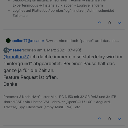
Debug-Log für Instanz einschalten? Admin -> Instanzen ->
Expertenmodus -> Instanz aufklappen - Loglevel ändern
Logfiles auf Platte /opt/iobroker/log/… nutzen, Admin schneidet
Zeilen ab
0
apollon77
@
msauer
Bzw ... nimm doch "pause" und danach
ein "setState action" ?!
msauer
schrieb am
1. März 2021, 07:49
M
zuletzt editiert von msauer
3. Jan. 2021, 08:50
Offline
@
apollon77
ich dachte immer ein setstatedelay wird im
"hintergrund" abgearbeitet. Bei einer Pause hält das
ganze ja für die Zeit an.
Feature Request ist offen.
Danke
Proxmox 3 Node HA-Cluster Mini-PC N150 mit 32 GB RAM und 3x1TB
shared SSDs via Linstor. VM- iobroker ,OpenCCU / LXC - Adguard,
Traccar, iSpy, Fileserver (emby, MiniDLNA)...etc.
0