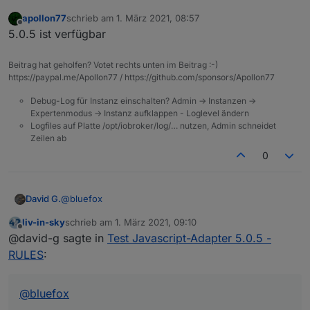
apollon77
schrieb am
1. März 2021, 08:57
zuletzt editiert von
Offline
5.0.5 ist verfügbar
Beitrag hat geholfen? Votet rechts unten im Beitrag :-)
https://paypal.me/Apollon77 / https://github.com/sponsors/Apollon77
Debug-Log für Instanz einschalten? Admin -> Instanzen ->
Expertenmodus -> Instanz aufklappen - Loglevel ändern
Logfiles auf Platte /opt/iobroker/log/… nutzen, Admin schneidet
Zeilen ab
0
@
bluefox
David G.
liv-in-sky
schrieb am
1. März 2021, 09:10
Hey,
zuletzt editiert von
Offline
@david-g sagte in
Test Javascript-Adapter 5.0.5 -
die Rules sehen cool aus.
RULES
:
Hätten mir in den Anfangszeiten bestimmt geholfen.
Wurde am Adapte neben den Rules noch viel
verändert?
@
bluefox
Habe nur ein Produktivsystem. Würde mir die Rules