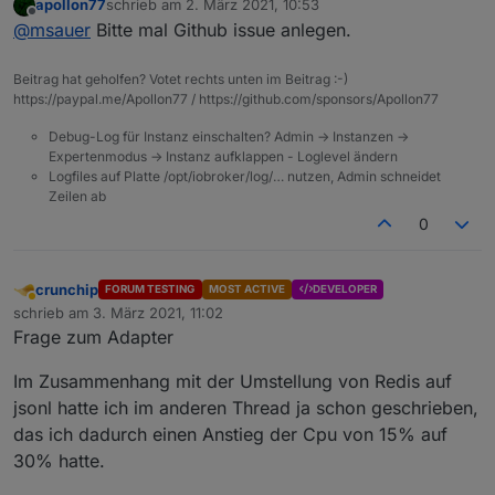
apollon77
schrieb am
2. März 2021, 10:53
hier ein Auszug:
zuletzt editiert von
Offline
@
msauer
Bitte mal Github issue anlegen.
2021-03-02 11:42:36.110 - info: javascript.0 
2021-03-02 11:42:36.115 - info: javascript.0 
Beitrag hat geholfen? Votet rechts unten im Beitrag :-)
2021-03-02 11:42:36.116 - info: javascript.0 
https://paypal.me/Apollon77 / https://github.com/sponsors/Apollon77
2021-03-02 11:42:36.122 - info: javascript.0 
Debug-Log für Instanz einschalten? Admin -> Instanzen ->
2021-03-02 11:42:36.535 - warn: javascript.0 
Expertenmodus -> Instanz aufklappen - Loglevel ändern
2021-03-02 11:42:36.543 - info: javascript.0 
Logfiles auf Platte /opt/iobroker/log/… nutzen, Admin schneidet
2021-03-02 11:42:36.546 - info: javascript.0 
Zeilen ab
2021-03-02 11:42:36.546 - info: javascript.0 
0
crunchip
FORUM TESTING
MOST ACTIVE
DEVELOPER
Abwesend
schrieb am
3. März 2021, 11:02
zuletzt editiert von
Frage zum Adapter
Im Zusammenhang mit der Umstellung von Redis auf
jsonl hatte ich im anderen Thread ja schon geschrieben,
das ich dadurch einen Anstieg der Cpu von 15% auf
30% hatte.