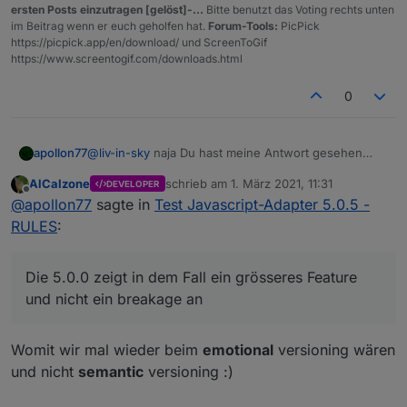
ersten Posts einzutragen [gelöst]-...
Bitte benutzt das Voting rechts unten
im Beitrag wenn er euch geholfen hat.
Forum-Tools:
PicPick
https://picpick.app/en/download/ und ScreenToGif
https://www.screentogif.com/downloads.html
0
@
liv-in-sky
naja Du hast meine Antwort gesehen
apollon77
oder??
AlCalzone
schrieb am
1. März 2021, 11:31
DEVELOPER
Aber gern nochmal zusammengefasst:
zuletzt editiert von
Offline
@
apollon77
sagte in
Test Javascript-Adapter 5.0.5 -
Auf der "Skript-Ausfühhrungsseite" wurden am
RULES
:
ende nur zwei neue Funktionen hinzugefügt. Der
Rest ist ausschliesslich der Rules-Editor im Frontend.
Ich sehe das Risiko das Skripte nicht mehr tun als
mega low ...
Die 5.0.0 zeigt in dem Fall ein grösseres Feature
Die 5.0.0 zeigt in dem Fall ein grösseres Feature und
und nicht ein breakage an
nicht ein breakage an :-)
Womit wir mal wieder beim
emotional
versioning wären
und nicht
semantic
versioning :)