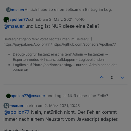
Hi...ich habe so einen seltsamen Eintrag im Log.
msauer
M
apollon77
schrieb am
2. März 2021, 10:40
zuletzt editiert von
Offline
@
msauer
und Log ist NUR diese eine Zeile?
Das Verzeichnis, was da angegeben ist stammt von
der Spiegelung Einstellung. Das Script ist das, was ich
Beitrag hat geholfen? Votet rechts unten im Beitrag :-)
mit RULES erstellt habe.
https://paypal.me/Apollon77 / https://github.com/sponsors/Apollon77
Debug-Log für Instanz einschalten? Admin -> Instanzen ->
Expertenmodus -> Instanz aufklappen - Loglevel ändern
Logfiles auf Platte /opt/iobroker/log/… nutzen, Admin schneidet
Zeilen ab
0
apollon77
@
msauer
und Log ist NUR diese eine Zeile?
msauer
schrieb am
2. März 2021, 10:45
M
zuletzt editiert von
Offline
@
apollon77
Nein, natürlich nicht. Der Fehler kommt
immer nach einem Neustart vom Javascript adapter.
hier ein Auszug: