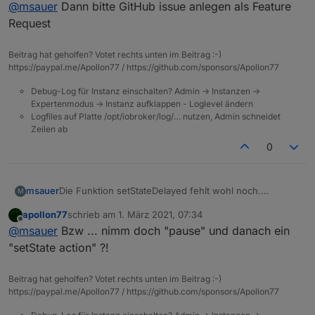
Offline
@
msauer
Dann bitte GitHub issue anlegen als Feature
Request
Beitrag hat geholfen? Votet rechts unten im Beitrag :-)
https://paypal.me/Apollon77 / https://github.com/sponsors/Apollon77
Debug-Log für Instanz einschalten? Admin -> Instanzen ->
Expertenmodus -> Instanz aufklappen - Loglevel ändern
Logfiles auf Platte /opt/iobroker/log/… nutzen, Admin schneidet
Zeilen ab
0
msauer
Die Funktion setStateDelayed fehlt wohl noch.
M
Zumindest kann ich sie auf Anhieb nicht finden.
apollon77
schrieb am
1. März 2021, 07:34
zuletzt editiert von
Offline
@
msauer
Bzw ... nimm doch "pause" und danach ein
"setState action" ?!
Beitrag hat geholfen? Votet rechts unten im Beitrag :-)
https://paypal.me/Apollon77 / https://github.com/sponsors/Apollon77