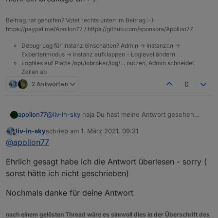
Beitrag hat geholfen? Votet rechts unten im Beitrag :-)
https://paypal.me/Apollon77 / https://github.com/sponsors/Apollon77
Debug-Log für Instanz einschalten? Admin -> Instanzen ->
Expertenmodus -> Instanz aufklappen - Loglevel ändern
Logfiles auf Platte /opt/iobroker/log/… nutzen, Admin schneidet
Zeilen ab
2 Antworten
0
@
liv-in-sky
naja Du hast meine Antwort gesehen
apollon77
oder??
liv-in-sky
schrieb am
1. März 2021, 09:31
Aber gern nochmal zusammengefasst:
zuletzt editiert von
Offline
@
apollon77
Auf der "Skript-Ausfühhrungsseite" wurden am
Ehrlich gesagt habe ich die Antwort überlesen - sorry (
ende nur zwei neue Funktionen hinzugefügt. Der
Rest ist ausschliesslich der Rules-Editor im Frontend.
Ich sehe das Risiko das Skripte nicht mehr tun als
sonst hätte ich nicht geschrieben)
mega low ...
Die 5.0.0 zeigt in dem Fall ein grösseres Feature und
Nochmals danke für deine Antwort
nicht ein breakage an :-)
nach einem gelösten Thread wäre es sinnvoll dies in der Überschrift des