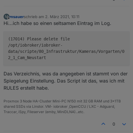
msauer
schrieb am
2. März 2021, 10:11
M
zuletzt editiert von
Offline
Hi...ich habe so einen seltsamen Eintrag im Log.
(17014) Please delete file
/opt/iobroker/iobroker-
data/scripte/80_Infrastruktur/Kameras/Vorgarten/0
2_1_Cam_Neustart
Das Verzeichnis, was da angegeben ist stammt von der
Spiegelung Einstellung. Das Script ist das, was ich mit
RULES erstellt habe.
Proxmox 3 Node HA-Cluster Mini-PC N150 mit 32 GB RAM und 3x1TB
shared SSDs via Linstor. VM- iobroker ,OpenCCU / LXC - Adguard,
Traccar, iSpy, Fileserver (emby, MiniDLNA)...etc.
0