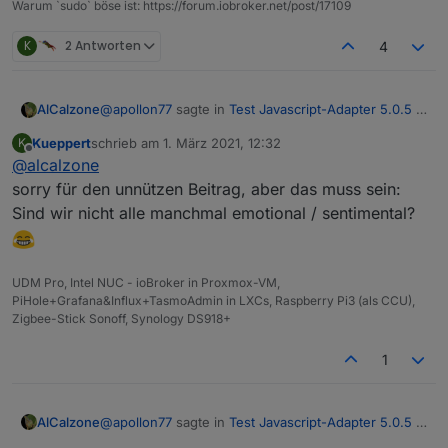
Warum `sudo` böse ist: https://forum.iobroker.net/post/17109
K
2 Antworten
4
@
apollon77
sagte in
Test Javascript-Adapter 5.0.5 -
AlCalzone
RULES
:
Kueppert
schrieb am
1. März 2021, 12:32
K
zuletzt editiert von
Offline
@
alcalzone
Die 5.0.0 zeigt in dem Fall ein grösseres
Feature und nicht ein breakage an
sorry für den unnützen Beitrag, aber das muss sein:
Womit wir mal wieder beim
emotional
versioning
Sind wir nicht alle manchmal emotional / sentimental?
wären und nicht
semantic
versioning :)
UDM Pro, Intel NUC - ioBroker in Proxmox-VM,
PiHole+Grafana&Influx+TasmoAdmin in LXCs, Raspberry Pi3 (als CCU),
Zigbee-Stick Sonoff, Synology DS918+
1
@
apollon77
sagte in
Test Javascript-Adapter 5.0.5 -
AlCalzone
RULES
: