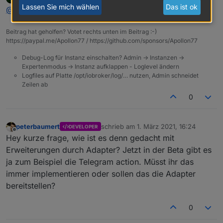
zuletzt editiert von
Offline
Lassen Sie mich wählen
Das ist ok
wieder beim emotional versioning wären
@
homoran
Das war "marketing driven versioning" :-)
Beitrag hat geholfen? Votet rechts unten im Beitrag :-)
und was ist mit WIN10?
https://paypal.me/Apollon77 / https://github.com/sponsors/Apollon77
Bloß weil es OS X gab wurde WIN9 übersprungen
Debug-Log für Instanz einschalten? Admin -> Instanzen ->
Expertenmodus -> Instanz aufklappen - Loglevel ändern
Logfiles auf Platte /opt/iobroker/log/… nutzen, Admin schneidet
Zeilen ab
0
peterbaumert
schrieb am
1. März 2021, 16:24
DEVELOPER
zuletzt editiert von
Offline
Hey kurze frage, wie ist es denn gedacht mit
Erweiterungen durch Adapter? Jetzt in der Beta gibt es
ja zum Beispiel die Telegram action. Müsst ihr das
immer implementieren oder sollen das die Adapter
bereitstellen?
0