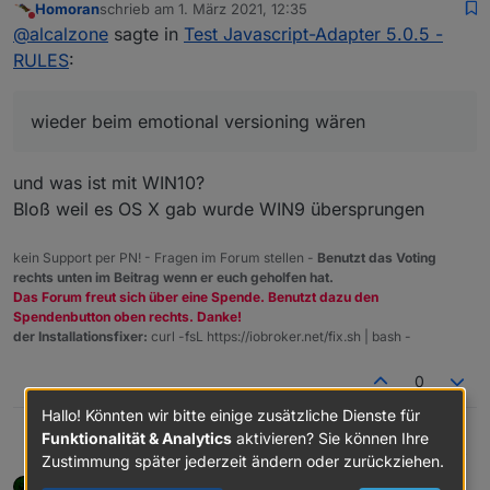
Homoran
schrieb am
1. März 2021, 12:35
zuletzt editiert von
Nicht stören
Die 5.0.0 zeigt in dem Fall ein grösseres
@
alcalzone
sagte in
Test Javascript-Adapter 5.0.5 -
Feature und nicht ein breakage an
RULES
:
Womit wir mal wieder beim
emotional
versioning
wären und nicht
semantic
versioning :)
wieder beim emotional versioning wären
und was ist mit WIN10?
Bloß weil es OS X gab wurde WIN9 übersprungen
kein Support per PN! - Fragen im Forum stellen -
Benutzt das Voting
rechts unten im Beitrag wenn er euch geholfen hat.
Das Forum freut sich über eine Spende. Benutzt dazu den
Spendenbutton oben rechts. Danke!
der Installationsfixer:
curl -fsL https://iobroker.net/fix.sh | bash -
0
Hallo! Könnten wir bitte einige zusätzliche Dienste für
Funktionalität & Analytics
aktivieren? Sie können Ihre
@
alcalzone
sagte in
Test Javascript-Adapter 5.0.5 -
Homoran
Zustimmung später jederzeit ändern oder zurückziehen.
RULES
:
apollon77
schrieb am
1. März 2021, 12:39