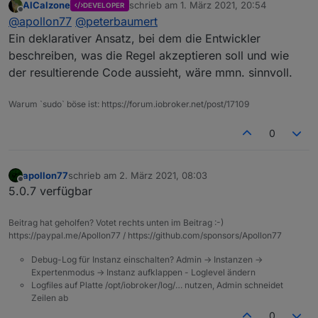
AlCalzone
schrieb am
1. März 2021, 20:54
DEVELOPER
JavaScript in React gebaut werden. am besten Issue
zuletzt editiert von
Offline
@
apollon77
@
peterbaumert
anlegen mit "was muss wie gesendet werden" und
"was sollte wie konfiguriert werden"
Ein deklarativer Ansatz, bei dem die Entwickler
beschreiben, was die Regel akzeptieren soll und wie
der resultierende Code aussieht, wäre mmn. sinnvoll.
Warum `sudo` böse ist: https://forum.iobroker.net/post/17109
0
apollon77
schrieb am
2. März 2021, 08:03
zuletzt editiert von
Offline
5.0.7 verfügbar
Beitrag hat geholfen? Votet rechts unten im Beitrag :-)
https://paypal.me/Apollon77 / https://github.com/sponsors/Apollon77
Debug-Log für Instanz einschalten? Admin -> Instanzen ->
Expertenmodus -> Instanz aufklappen - Loglevel ändern
Logfiles auf Platte /opt/iobroker/log/… nutzen, Admin schneidet
Zeilen ab
0