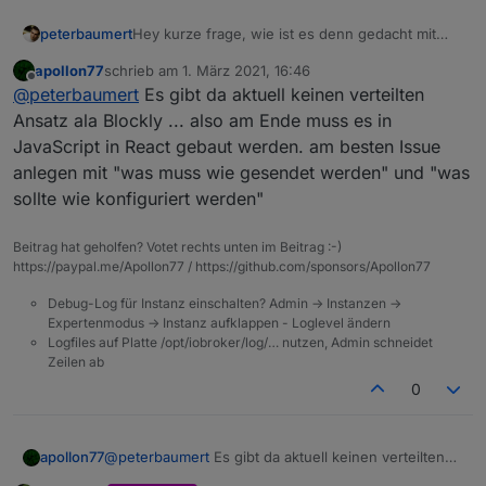
peterbaumert
Hey kurze frage, wie ist es denn gedacht mit
Erweiterungen durch Adapter? Jetzt in der Beta
apollon77
schrieb am
1. März 2021, 16:46
gibt es ja zum Beispiel die Telegram action.
zuletzt editiert von
Offline
@
peterbaumert
Es gibt da aktuell keinen verteilten
Müsst ihr das immer implementieren oder sollen
das die Adapter bereitstellen?
Ansatz ala Blockly ... also am Ende muss es in
JavaScript in React gebaut werden. am besten Issue
anlegen mit "was muss wie gesendet werden" und "was
sollte wie konfiguriert werden"
Beitrag hat geholfen? Votet rechts unten im Beitrag :-)
https://paypal.me/Apollon77 / https://github.com/sponsors/Apollon77
Debug-Log für Instanz einschalten? Admin -> Instanzen ->
Expertenmodus -> Instanz aufklappen - Loglevel ändern
Logfiles auf Platte /opt/iobroker/log/… nutzen, Admin schneidet
Zeilen ab
0
apollon77
@
peterbaumert
Es gibt da aktuell keinen verteilten
Ansatz ala Blockly ... also am Ende muss es in