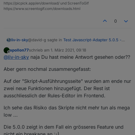
https://picpick.app/en/download/ und ScreenToGif
https://www.screentogif.com/downloads.html
0
@david-g sagte in
Test Javascript-Adapter 5.0.5 -
liv-in-sky
RULES
:
apollon77
schrieb am
1. März 2021, 09:18
zuletzt editiert von
Offline
@
bluefox
@
liv-in-sky
naja Du hast meine Antwort gesehen oder??
@
apollon77
Hey,
Aber gern nochmal zusammengefasst:
möchte mich dieser frage anschliessen - ist wohl nur
die Rules sehen cool aus.
für testsysteme gedacht, da großer versionssprung ?
Auf der "Skript-Ausfühhrungsseite" wurden am ende nur
Hätten mir in den Anfangszeiten bestimmt
zwei neue Funktionen hinzugefügt. Der Rest ist
geholfen.
ausschliesslich der Rules-Editor im Frontend.
Wurde am Adapte neben den Rules noch viel
verändert?
Ich sehe das Risiko das Skripte nicht mehr tun als mega
low ...
Habe nur ein Produktivsystem. Würde mir die
Rules gerne mal anschauen und testen.
Die 5.0.0 zeigt in dem Fall ein grösseres Feature und
Aber nur, wenn (voraussichtlich) in anderen
Bereichen keine Fehler auftreten.
nicht ein breakage an :-)