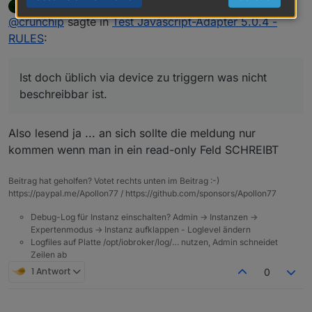
apollon77
schrieb am
28. Feb. 2021, 19:04
ausgegeben wird. Ist doch üblich via device zu
zuletzt editiert von
Offline
@
crunchip
sagte in
Test Javascript-Adapter 5.0.4 -
triggern was nicht beschreibbar ist.
RULES
:
Ist doch üblich via device zu triggern was nicht
beschreibbar ist.
Also lesend ja ... an sich sollte die meldung nur
kommen wenn man in ein read-only Feld SCHREIBT
Beitrag hat geholfen? Votet rechts unten im Beitrag :-)
https://paypal.me/Apollon77 / https://github.com/sponsors/Apollon77
Debug-Log für Instanz einschalten? Admin -> Instanzen ->
Expertenmodus -> Instanz aufklappen - Loglevel ändern
Logfiles auf Platte /opt/iobroker/log/… nutzen, Admin schneidet
Zeilen ab
1 Antwort
0