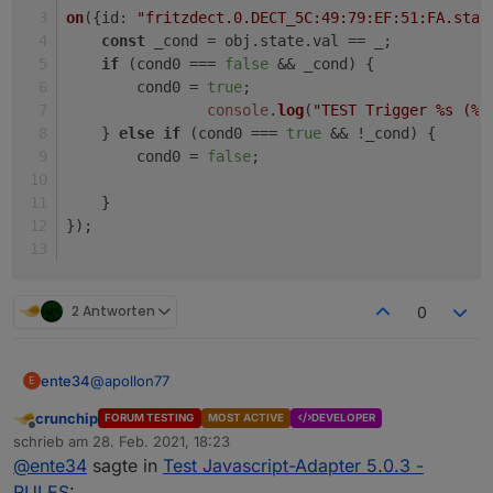
on
({
id
: 
"fritzdect.0.DECT_5C:49:79:EF:51:FA.stat
const
 _cond = obj.
state
.
val
 == _;
if
 (cond0 === 
false
 && _cond) {
        cond0 = 
true
;    
console
.
log
(
"TEST Trigger %s (%i
    } 
else
if
 (cond0 === 
true
 && !_cond) {
        cond0 = 
false
;    
    }
});
2 Antworten
0
@
apollon77
ente34
E
crunchip
FORUM TESTING
MOST ACTIVE
DEVELOPER
State condition false funktioniert noch nicht + noch ein
Offline
schrieb am
28. Feb. 2021, 18:23
obj.state.value
zuletzt editiert von
@
ente34
sagte in
Test Javascript-Adapter 5.0.3 -
(5.0.4, habe nur state condition gelöscht und neu
let cond0 = false;

gemacht)
RULES
: