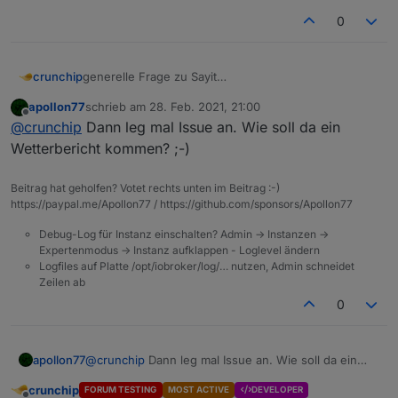
0
generelle Frage zu Sayit
crunchip
wie verwendet man denn das?
apollon77
schrieb am
28. Feb. 2021, 21:00
hab das einfach mal so hinterlegt, mit dem Text
zuletzt editiert von
Offline
@
crunchip
Dann leg mal Issue an. Wie soll da ein
"Bewegung erkannt"
Wetterbericht kommen? ;-)
Beitrag hat geholfen? Votet rechts unten im Beitrag :-)
https://paypal.me/Apollon77 / https://github.com/sponsors/Apollon77
als Sprachausgabe kommt aber mein Wetterbericht
Debug-Log für Instanz einschalten? Admin -> Instanzen ->
Expertenmodus -> Instanz aufklappen - Loglevel ändern
Logfiles auf Platte /opt/iobroker/log/… nutzen, Admin schneidet
Zeilen ab
0
apollon77
@
crunchip
Dann leg mal Issue an. Wie soll da ein
Wetterbericht kommen? ;-)
crunchip
FORUM TESTING
MOST ACTIVE
DEVELOPER