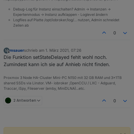
Debug-Log für Instanz einschalten? Admin -> Instanzen ->
Expertenmodus -> Instanz aufklappen - Loglevel ändern
Logfiles auf Platte /opt/iobroker/log/… nutzen, Admin schneidet
Zeilen ab
0
msauer
schrieb am
1. März 2021, 07:26
M
zuletzt editiert von
Offline
Die Funktion setStateDelayed fehlt wohl noch.
Zumindest kann ich sie auf Anhieb nicht finden.
Proxmox 3 Node HA-Cluster Mini-PC N150 mit 32 GB RAM und 3x1TB
shared SSDs via Linstor. VM- iobroker ,OpenCCU / LXC - Adguard,
Traccar, iSpy, Fileserver (emby, MiniDLNA)...etc.
2 Antworten
0