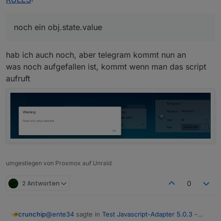
on({id: "fritzdect.0.DECT_5C:49:79:EF:51:FA.st
    const _cond = obj.state.val == _;

    if (cond0 === false && _cond) {

noch ein obj.state.value
        cond0 = true;    

		console.log("TEST Trigger %s (%id)".re
hab ich auch noch, aber telegram kommt nun an
    } else if (cond0 === true && !_cond) {

        cond0 = false;    

was noch aufgefallen ist, kommt wenn man das script
aufruft
    }

});

umgestiegen von Proxmox auf Unraid
2 Antworten
0
@
ente34
sagte in
Test Javascript-Adapter 5.0.3 -
crunchip