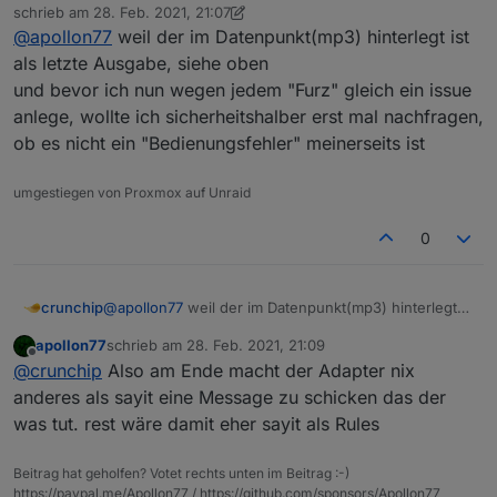
Offline
schrieb am
28. Feb. 2021, 21:07
zuletzt editiert von crunchip
@
apollon77
weil der im Datenpunkt(mp3) hinterlegt ist
als letzte Ausgabe, siehe oben
und bevor ich nun wegen jedem "Furz" gleich ein issue
anlege, wollte ich sicherheitshalber erst mal nachfragen,
ob es nicht ein "Bedienungsfehler" meinerseits ist
umgestiegen von Proxmox auf Unraid
0
crunchip
@
apollon77
weil der im Datenpunkt(mp3) hinterlegt
ist als letzte Ausgabe, siehe oben
apollon77
schrieb am
28. Feb. 2021, 21:09
und bevor ich nun wegen jedem "Furz" gleich ein
zuletzt editiert von
Offline
@
crunchip
Also am Ende macht der Adapter nix
issue anlege, wollte ich sicherheitshalber erst mal
nachfragen, ob es nicht ein "Bedienungsfehler"
anderes als sayit eine Message zu schicken das der
meinerseits ist
was tut. rest wäre damit eher sayit als Rules
Beitrag hat geholfen? Votet rechts unten im Beitrag :-)
https://paypal.me/Apollon77 / https://github.com/sponsors/Apollon77