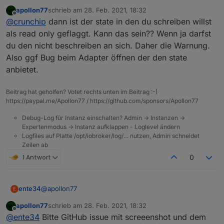
RULES
:
apollon77
schrieb am
28. Feb. 2021, 18:32
zuletzt editiert von
Offline
noch ein obj.state.value
@
crunchip
dann ist der state in den du schreiben willst
als read only geflaggt. Kann das sein?? Wenn ja darfst
du den nicht beschreiben an sich. Daher die Warnung.
hab ich auch noch, aber telegram kommt nun an
was noch aufgefallen ist, kommt wenn man das script
Also ggf Bug beim Adapter öffnen der den state
aufruft
anbietet.
Beitrag hat geholfen? Votet rechts unten im Beitrag :-)
https://paypal.me/Apollon77 / https://github.com/sponsors/Apollon77
Debug-Log für Instanz einschalten? Admin -> Instanzen ->
Expertenmodus -> Instanz aufklappen - Loglevel ändern
Logfiles auf Platte /opt/iobroker/log/… nutzen, Admin schneidet
Zeilen ab
1 Antwort
0
@
apollon77
ente34
E
apollon77
schrieb am
28. Feb. 2021, 18:32
State condition false funktioniert noch nicht + noch ein
zuletzt editiert von
Offline
@
ente34
Bitte GitHub issue mit screeenshot und dem
obj.state.value