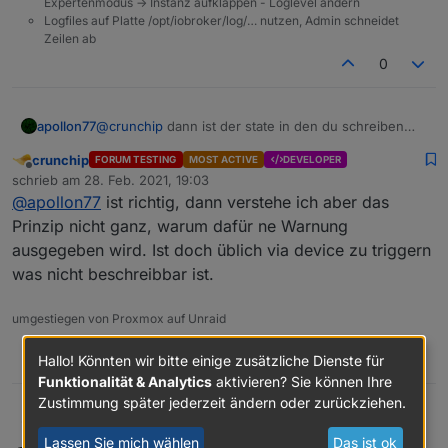
Expertenmodus -> Instanz aufklappen - Loglevel ändern
Logfiles auf Platte /opt/iobroker/log/… nutzen, Admin schneidet
Zeilen ab
0
apollon77
@
crunchip
dann ist der state in den du schreiben
willst als read only geflaggt. Kann das sein?? Wenn
crunchip
FORUM TESTING
MOST ACTIVE
DEVELOPER
ja darfst du den nicht beschreiben an sich. Daher die
Offline
schrieb am
28. Feb. 2021, 19:03
Warnung. Also ggf Bug beim Adapter öffnen der den
zuletzt editiert von
@
apollon77
ist richtig, dann verstehe ich aber das
state anbietet.
Prinzip nicht ganz, warum dafür ne Warnung
ausgegeben wird. Ist doch üblich via device zu triggern
was nicht beschreibbar ist.
umgestiegen von Proxmox auf Unraid
0
Hallo! Könnten wir bitte einige zusätzliche Dienste für
Funktionalität & Analytics
aktivieren? Sie können Ihre
Zustimmung später jederzeit ändern oder zurückziehen.
crunchip
@
apollon77
ist richtig, dann verstehe ich aber das
Prinzip nicht ganz, warum dafür ne Warnung
Lassen Sie mich wählen
Das ist ok