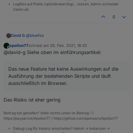
Logfiles auf Platte /opt/iobroker/log/… nutzen, Admin schneidet
Zeilen ab
0
@
bluefox
David G.
apollon77
schrieb am
28. Feb. 2021, 18:42
Hey,
zuletzt editiert von
Offline
@david-g Siehe oben im einführungsartikel:
die Rules sehen cool aus.
Hätten mir in den Anfangszeiten bestimmt geholfen.
Das neue Feature hat keine Auswirkungen auf die
Wurde am Adapte neben den Rules noch viel
verändert?
Ausführung der bestehenden Skripte und läuft
Habe nur ein Produktivsystem. Würde mir die Rules
ausschließlich im Browser.
gerne mal anschauen und testen.
Aber nur, wenn (voraussichtlich) in anderen
Bereichen keine Fehler auftreten.
Das Risiko ist eher gering
Beitrag hat geholfen? Votet rechts unten im Beitrag :-)
https://paypal.me/Apollon77 / https://github.com/sponsors/Apollon77
Debug-Log für Instanz einschalten? Admin -> Instanzen ->