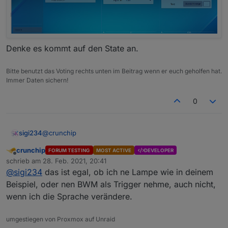
Denke es kommt auf den State an.
Bitte benutzt das Voting rechts unten im Beitrag wenn er euch geholfen hat.
Immer Daten sichern!
0
@
crunchip
sigi234
crunchip
FORUM TESTING
MOST ACTIVE
DEVELOPER
Offline
schrieb am
28. Feb. 2021, 20:41
zuletzt editiert von
@
sigi234
das ist egal, ob ich ne Lampe wie in deinem
Beispiel, oder nen BWM als Trigger nehme, auch nicht,
wenn ich die Sprache verändere.
umgestiegen von Proxmox auf Unraid
Denke es kommt auf den State an.