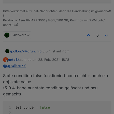
Bitte verzichtet auf Chat-Nachrichten, denn die Handhabung ist grauenhaft
!
Produktiv: Asus PN 42 / N100 / 8 GB / 500 GB; Proxmox mit 2 VM (iob /
openCCU)
1 Antwort
0
apollon77
@
crunchip
5.0.4 ist auf npm
ente34
schrieb am
28. Feb. 2021, 18:18
E
zuletzt editiert von
Offline
@
apollon77
State condition false funktioniert noch nicht + noch ein
obj.state.value
(5.0.4, habe nur state condition gelöscht und neu
gemacht)
let
 cond0 = 
false
;