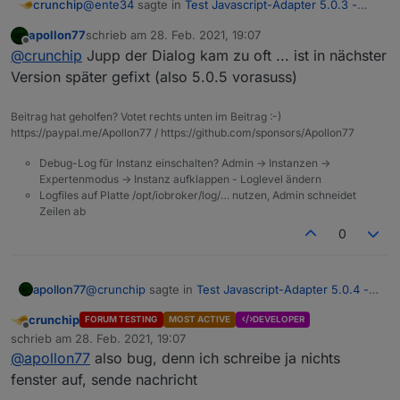
@
ente34
sagte in
Test Javascript-Adapter 5.0.3 -
crunchip
RULES
:
apollon77
schrieb am
28. Feb. 2021, 19:07
zuletzt editiert von
Offline
noch ein obj.state.value
@
crunchip
Jupp der Dialog kam zu oft ... ist in nächster
Version später gefixt (also 5.0.5 vorasuss)
hab ich auch noch, aber telegram kommt nun an
was noch aufgefallen ist, kommt wenn man das script
Beitrag hat geholfen? Votet rechts unten im Beitrag :-)
aufruft
https://paypal.me/Apollon77 / https://github.com/sponsors/Apollon77
Debug-Log für Instanz einschalten? Admin -> Instanzen ->
Expertenmodus -> Instanz aufklappen - Loglevel ändern
Logfiles auf Platte /opt/iobroker/log/… nutzen, Admin schneidet
Zeilen ab
0
@
crunchip
sagte in
Test Javascript-Adapter 5.0.4 -
apollon77
RULES
:
crunchip
FORUM TESTING
MOST ACTIVE
DEVELOPER
Offline
Ist doch üblich via device zu triggern was nicht
schrieb am
28. Feb. 2021, 19:07
zuletzt editiert von
beschreibbar ist.
@
apollon77
also bug, denn ich schreibe ja nichts
Also lesend ja ... an sich sollte die meldung nur
fenster auf, sende nachricht
kommen wenn man in ein read-only Feld SCHREIBT