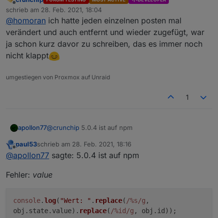
Offline
@
apollon77
funktioniert nun, musste jedoch das
schrieb am
28. Feb. 2021, 18:04
zuletzt editiert von
script löschen und neu anlegen
@
homoran
ich hatte jeden einzelnen posten mal
wahrscheinlich hätte eine kleine Änderung (und
verändert und auch entfernt und wieder zugefügt, war
nach speichern rückgängig) gereicht
ja schon kurz davor zu schreiben, das es immer noch
nicht klappt
umgestiegen von Proxmox auf Unraid
1
apollon77
@
crunchip
5.0.4 ist auf npm
paul53
schrieb am
28. Feb. 2021, 18:16
zuletzt editiert von
Offline
@
apollon77
sagte: 5.0.4 ist auf npm
Fehler:
value
console
.
log
(
"Wert: "
.
replace
(
/%s/g
,
obj.
state
.
value
).
replace
(
/%id/g
, obj.
id
));