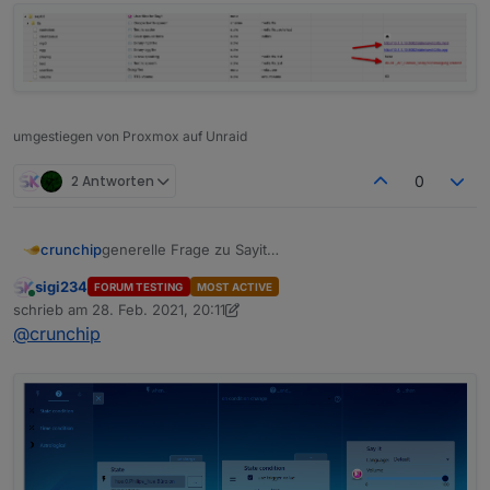
umgestiegen von Proxmox auf Unraid
2 Antworten
0
generelle Frage zu Sayit
crunchip
wie verwendet man denn das?
sigi234
FORUM TESTING
MOST ACTIVE
hab das einfach mal so hinterlegt, mit dem Text
Online
schrieb am
28. Feb. 2021, 20:11
"Bewegung erkannt"
zuletzt editiert von sigi234
@
crunchip
als Sprachausgabe kommt aber mein Wetterbericht