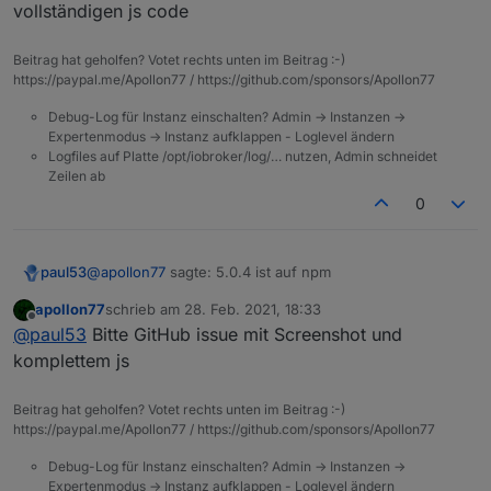
(5.0.4, habe nur state condition gelöscht und neu
let cond0 = false;

vollständigen js code
gemacht)
on({id: "fritzdect.0.DECT_5C:49:79:EF:51:FA.st
Beitrag hat geholfen? Votet rechts unten im Beitrag :-)
    const _cond = obj.state.val == _;

https://paypal.me/Apollon77 / https://github.com/sponsors/Apollon77
    if (cond0 === false && _cond) {

        cond0 = true;    

Debug-Log für Instanz einschalten? Admin -> Instanzen ->
		console.log("TEST Trigger %s (%id)".re
Expertenmodus -> Instanz aufklappen - Loglevel ändern
    } else if (cond0 === true && !_cond) {

Logfiles auf Platte /opt/iobroker/log/… nutzen, Admin schneidet
        cond0 = false;    

Zeilen ab
0
    }

});

@
apollon77
sagte: 5.0.4 ist auf npm
paul53
apollon77
schrieb am
28. Feb. 2021, 18:33
Fehler:
value
zuletzt editiert von
Offline
@
paul53
Bitte GitHub issue mit Screenshot und
komplettem js
Beitrag hat geholfen? Votet rechts unten im Beitrag :-)
https://paypal.me/Apollon77 / https://github.com/sponsors/Apollon77
Debug-Log für Instanz einschalten? Admin -> Instanzen ->
Expertenmodus -> Instanz aufklappen - Loglevel ändern