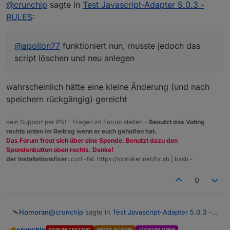
Offline
@
crunchip
sagte in
Test Javascript-Adapter 5.0.3 -
RULES
:
@
apollon77
funktioniert nun, musste jedoch das
script löschen und neu anlegen
wahrscheinlich hätte eine kleine Änderung (und nach
speichern rückgängig) gereicht
kein Support per PN! - Fragen im Forum stellen -
Benutzt das Voting
rechts unten im Beitrag wenn er euch geholfen hat.
Das Forum freut sich über eine Spende. Benutzt dazu den
Spendenbutton oben rechts. Danke!
der Installationsfixer:
curl -fsL https://iobroker.net/fix.sh | bash -
0
@
crunchip
sagte in
Test Javascript-Adapter 5.0.3 -
Homoran
RULES
:
crunchip
FORUM TESTING
MOST ACTIVE
DEVELOPER