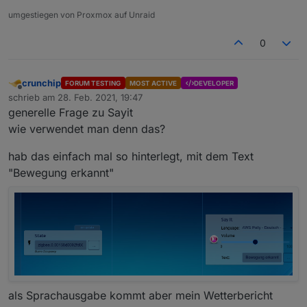
umgestiegen von Proxmox auf Unraid
0
crunchip
FORUM TESTING
MOST ACTIVE
DEVELOPER
Offline
schrieb am
28. Feb. 2021, 19:47
zuletzt editiert von
generelle Frage zu Sayit
wie verwendet man denn das?
hab das einfach mal so hinterlegt, mit dem Text
"Bewegung erkannt"
als Sprachausgabe kommt aber mein Wetterbericht