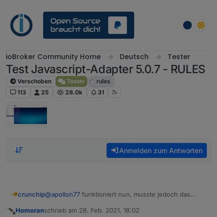
Weiter zum Inhalt
ioBroker Community Home
Deutsch
Tester
Test Javascript-Adapter 5.0.7 - RULES
Verschoben
Tester
rules
113
25
28.0k
31
Anmelden zum Antworten
crunchip
@
apollon77
funktioniert nun, musste jedoch das
script löschen und neu anlegen
Homoran
schrieb am
28. Feb. 2021, 18:02
zuletzt editiert von