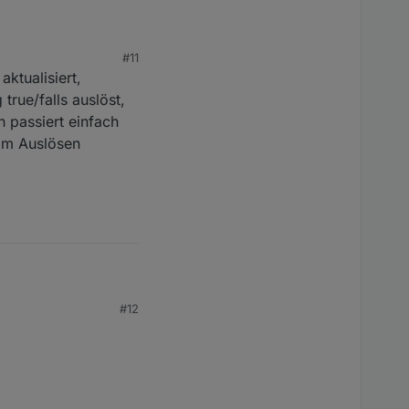
#11
aktualisiert,
rue/falls auslöst,
n passiert einfach
eim Auslösen
#12