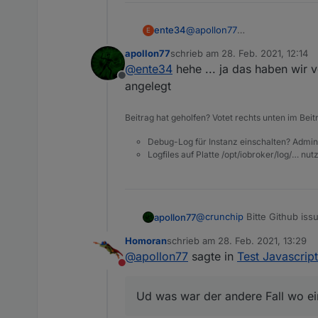
ente34
@
apollon77
E
Muss das nicht obj.state.val s
apollon77
schrieb am
28. Feb. 2021, 12:14
zuletzt editiert von
@
ente34
hehe ... ja das haben wir v
Offline
angelegt
Beitrag hat geholfen? Votet rechts unten im Beit
Debug-Log für Instanz einschalten? Admin
Logfiles auf Platte /opt/iobroker/log/… nu
@
crunchip
Bitte Github issu
apollon77
Homoran
schrieb am
28. Feb. 2021, 13:29
Ud was war der andere Fall
zuletzt editiert von
@
apollon77
sagte in
Test Javascrip
Nicht stören
Ud was war der andere Fall wo ei