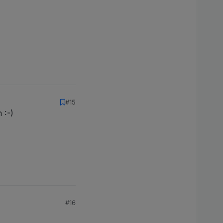
#15
 :-)
#16