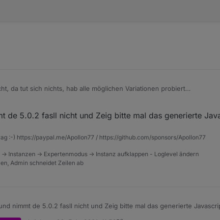
ht, da tut sich nichts, hab alle möglichen Variationen probiert
, sende message, egal ob telegram instanz 0 oder 1, auch user all oder 
 de 5.0.2 fasll nicht und Zeig bitte mal das generierte Jav
t folgende Meldung
rag :-) https://paypal.me/Apollon77 / https://github.com/sponsors/Apollon77
 -> Instanzen -> Expertenmodus -> Instanz aufklappen - Loglevel ändern
avascript.0 (13816) script.js.testrule: ReferenceError
tzen, Admin schneidet Zeilen ab
avascript.0 (13816) at Object.<anonymous> (script.js.t
 Fenstersensor probiere, kommt nichts
avascript.0 (13816) script.js.testrule: ReferenceError
8d00036b3fef.opened", change: "ne"}, async function (obj
e == true) {

nd nimmt de 5.0.2 fasll nicht und Zeig bitte mal das generierte Javascri
0", {user: _, text: "fenster offen".replace(/%s/g