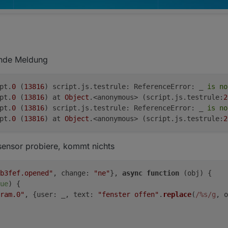
nde Meldung
ipt.
0
 (
13816
) script.js.testrule: ReferenceError: _ 
is
no
ipt.
0
 (
13816
) at 
Object
.<anonymous> (script.js.testrule:
2
ipt.
0
 (
13816
) script.js.testrule: ReferenceError: _ 
is
no
ipt.
0
 (
13816
) at 
Object
.<anonymous> (script.js.testrule:
2
sensor probiere, kommt nichts
b3fef.opened"
, 
change
: 
"ne"
}, 
async
function
 (
obj
) {
ue
) {
ram.0"
, {
user
: _, 
text
: 
"fenster offen"
.
replace
(
/%s/g
, o