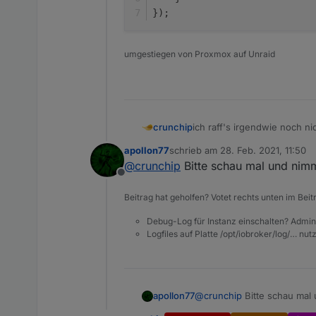
});
umgestiegen von Proxmox auf Unraid
ich raff's irgendwie noch nic
crunchip
einfaches script,
apollon77
schrieb am
28. Feb. 2021, 11:50
BWM aktualisiert, Wert true
zuletzt editiert von
Spoiler
@
crunchip
Bitte schau mal und nimmt
kommt keine Meldung
Offline
setz ich equal to
false
komm
Beitrag hat geholfen? Votet rechts unten im Beit
Debug-Log für Instanz einschalten? Admin
12:28:11.971	error	j
Logfiles auf Platte /opt/iobroker/log/… nu
12:28:11.972	error	j
auch wenn ich es mit einem
12:28:12.090	error	j
on({id: "zigbee.0.0015
    if (obj.state.valu
apollon77
@
crunchip
Bitte schau mal u
		sendTo("telegram.
    } else {
