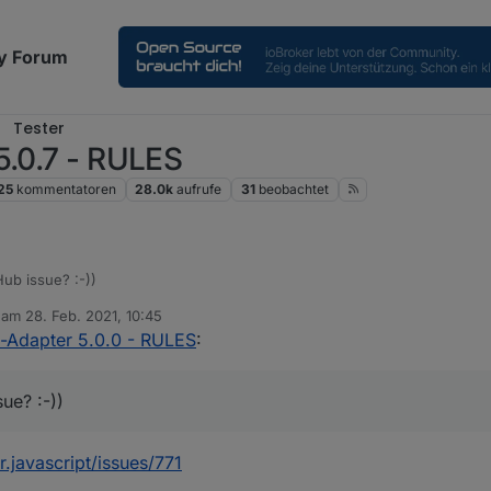
y Forum
Tester
5.0.7 - RULES
25
kommentatoren
28.0k
aufrufe
31
beobachtet
ub issue? :-))
b am
28. Feb. 2021, 10:45
editiert von
t-Adapter 5.0.0 - RULES
:
ue? :-))
.javascript/issues/771