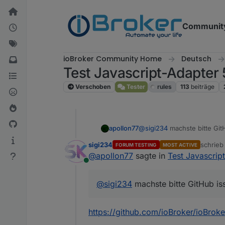
Weiter zum Inhalt
Communit
ioBroker Community Home
Deutsch
Test Javascript-Adapter 
Verschoben
Tester
rules
113
beiträge
apollon77
@
sigi234
machste bitte GitH
sigi234
schrie
FORUM TESTING
MOST ACTIVE
zuletzt 
@
apollon77
sagte in
Test Javascrip
Online
@
sigi234
machste bitte GitHub iss
https://github.com/ioBroker/ioBroker