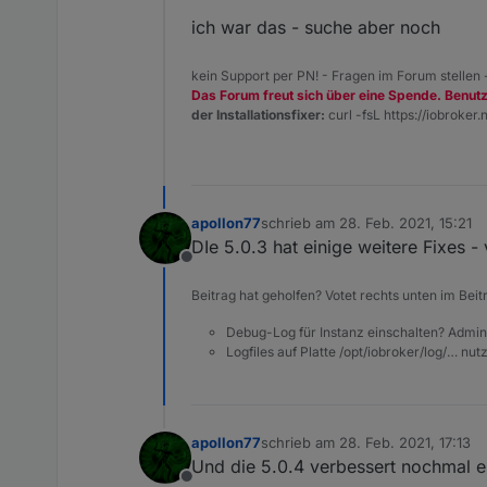
ich war das - suche aber noch
kein Support per PN! - Fragen im Forum stellen
Das Forum freut sich über eine Spende. Benut
der Installationsfixer:
curl -fsL https://iobroker.n
apollon77
schrieb am
28. Feb. 2021, 15:21
zuletzt editiert von
DIe 5.0.3 hat einige weitere Fixes - 
Offline
Beitrag hat geholfen? Votet rechts unten im Beit
Debug-Log für Instanz einschalten? Admin
Logfiles auf Platte /opt/iobroker/log/… nu
apollon77
schrieb am
28. Feb. 2021, 17:13
zuletzt editiert von
Und die 5.0.4 verbessert nochmal e