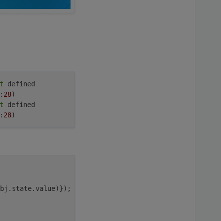
t
:
28
t
:
28
bj.
state
.
value
)});