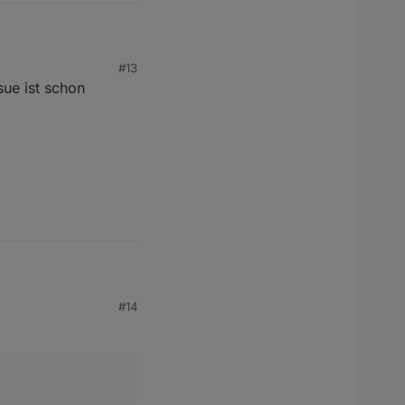
#13
sue ist schon
#14