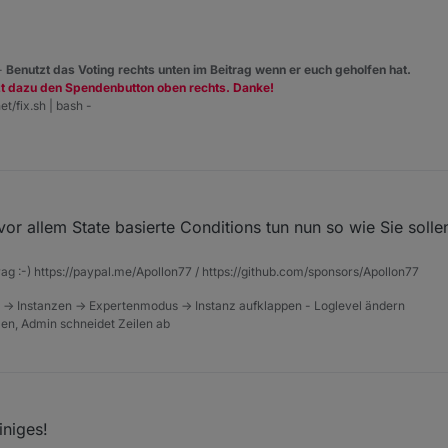
 -
Benutzt das Voting rechts unten im Beitrag wenn er euch geholfen hat.
zt dazu den Spendenbutton oben rechts. Danke!
et/fix.sh | bash -
vor allem State basierte Conditions tun nun so wie Sie sollen
rag :-) https://paypal.me/Apollon77 / https://github.com/sponsors/Apollon77
 -> Instanzen -> Expertenmodus -> Instanz aufklappen - Loglevel ändern
tzen, Admin schneidet Zeilen ab
iniges!