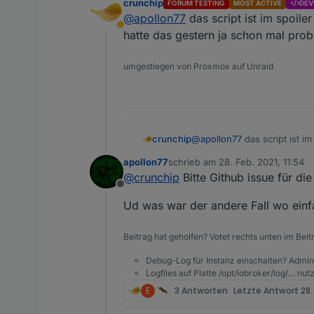
crunchip
FORUM TESTING
MOST ACTIVE
DEV
@
apollon77
das script ist im spoiler
    }

Abwesend
hatte das gestern ja schon mal probie
umgestiegen von Proxmox auf Unraid
crunchip
@
apollon77
das script ist im
hatte das gestern ja schon ma
apollon77
schrieb am
28. Feb. 2021, 11:54
zuletzt editiert von
@
crunchip
Bitte Github issue für die
Offline
Ud was war der andere Fall wo einfa
Beitrag hat geholfen? Votet rechts unten im Beit
Debug-Log für Instanz einschalten? Admin
Logfiles auf Platte /opt/iobroker/log/… nu
E
3 Antworten
Letzte Antwort
28.