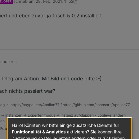
schrieb am
28. Feb. 2021, 11:52
ELOPER
zuletzt editiert von crunchip
rt und eben zuvor ja frisch 5.0.2 installiert
 spoiler
l probiert und eben zuvor ja frisch 5.0.2 installiert
 Telegram Action. Mit Bild und code bitte :-)
ch nichts passiert war?
rag :-) https://paypal.me/Apollon77 / https://github.com/sponsors/Apollon77
 -> Instanzen -> Expertenmodus -> Instanz aufklappen - Loglevel ändern
tzen, Admin schneidet Zeilen ab
Hallo! Könnten wir bitte einige zusätzliche Dienste für
 Feb. 2021, 12:00
Funktionalität & Analytics
aktivieren? Sie können Ihre
Zustimmung später jederzeit ändern oder zurückziehen.