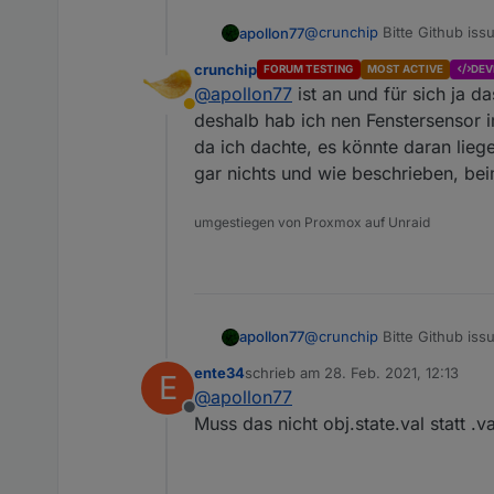
@
crunchip
Bitte Github issu
apollon77
crunchip
FORUM TESTING
MOST ACTIVE
DEV
Ud was war der andere Fall
@
apollon77
ist an und für sich ja da
Abwesend
deshalb hab ich nen Fenstersensor i
da ich dachte, es könnte daran liege
gar nichts und wie beschrieben, bei
umgestiegen von Proxmox auf Unraid
@
crunchip
Bitte Github issu
apollon77
ente34
schrieb am
28. Feb. 2021, 12:13
E
Ud was war der andere Fall
zuletzt editiert von
@
apollon77
Offline
Muss das nicht obj.state.val statt .v