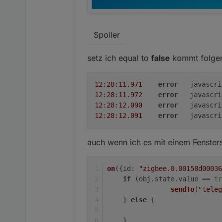
Spoiler
setz ich equal to
false
kommt folge
12
:
28
:
11.971
error
	javascr
12
:
28
:
11.972
error
	javascr
12
:
28
:
12.090
error
	javascr
12
:
28
:
12.091
error
	javascr
auch wenn ich es mit einem Fenster
on
({
id
: 
"zigbee.0.00158d00036
if
 (obj.
state
.
value
 == 
tr
sendTo
(
"teleg
    } 
else
 {
    }