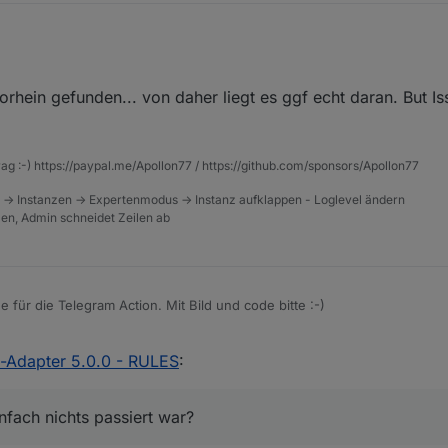
tatt .value heißen?
orhein gefunden... von daher liegt es ggf echt daran. But Is
rag :-) https://paypal.me/Apollon77 / https://github.com/sponsors/Apollon77
 -> Instanzen -> Expertenmodus -> Instanz aufklappen - Loglevel ändern
tzen, Admin schneidet Zeilen ab
e für die Telegram Action. Mit Bild und code bitte :-)
 wo einfach nichts passiert war?
t-Adapter 5.0.0 - RULES
:
nfach nichts passiert war?