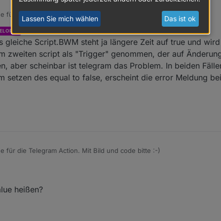
e für die Telegram Action. Mit Bild und code bitte :-)
Lassen Sie mich wählen
Das ist ok
schrieb am
28. Feb. 2021, 12:00
ELOPER
 wo einfach nichts passiert war?
zuletzt editiert von
s gleiche Script.BWM steht ja längere Zeit auf true und wird 
m zweiten script als "Trigger" genommen, der auf Änderung t
n, aber scheinbar ist telegram das Problem. In beiden Fälle
m setzen des equal to false, erscheint die error Meldung b
e für die Telegram Action. Mit Bild und code bitte :-)
 wo einfach nichts passiert war?
alue heißen?