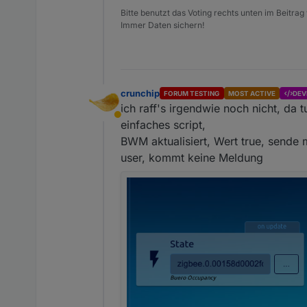
Bitte benutzt das Voting rechts unten im Beitrag
Immer Daten sichern!
crunchip
FORUM TESTING
MOST ACTIVE
DEV
ich raff's irgendwie noch nicht, da t
Abwesend
einfaches script,
BWM aktualisiert, Wert true, sende 
user, kommt keine Meldung