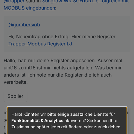
@
trapper
said in
Sungrow WR SGH10RT erfolgreich mit
Trapper Modbus Register.txt
MODBUS eingebunden
:
@
gombersiob
Hi, Neueintrag ohne Erfolg. Hier meine Register
Trapper Modbus Register.txt
Hallo, hab mir deine Register angesehen. Ausser mal
uint16 zu int16 ist mir nichts aufgefallen. Was bei mir
anders ist, ich hole nur die Register die ich auch
verarbeite.
Spoiler
ich hatte ja schon die Frage nach den Ports gestellt. Du
Hallo! Könnten wir bitte einige zusätzliche Dienste für
sagst das du den hinteren Port benutzt. Auch dafür die
Funktionalität & Analytics
aktivieren? Sie können Ihre
richtige IP im Modbus eingetragen? In deinem Router
Zustimmung später jederzeit ändern oder zurückziehen.