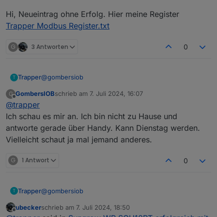
nochmal neu ein und achte darauf, dass sich da
Hi, Neueintrag ohne Erfolg. Hier meine Register
kein Leerzeichen eingeschmuggelt hat. Das ist
tückisch - man sieht es in der Übersicht nicht
Trapper Modbus Register.txt
mehr.
Wenn das nichts bringt exportiere Deine
G
3 Antworten
0
Definitionen mal und lade das entstandene File
hier hoch. Dann kann man sich das anschauen.
@
gombersiob
Trapper
T
GombersIOB
schrieb am
7. Juli 2024, 16:07
G
Hi, Neueintrag ohne Erfolg. Hier meine Register
zuletzt editiert von
Offline
@
trapper
Trapper Modbus Register.txt
Ich schau es mir an. Ich bin nicht zu Hause und
antworte gerade über Handy. Kann Dienstag werden.
Vielleicht schaut ja mal jemand anderes.
G
1 Antwort
0
@
gombersiob
Trapper
T
ubecker
schrieb am
7. Juli 2024, 18:50
Hi, Neueintrag ohne Erfolg. Hier meine Register
zuletzt editiert von
Offline