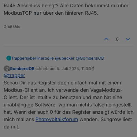
RJ45 Anschluss belegt? Alle Daten bekommst du über
ModbusTCP
nur
über den hinteren RJ45.
Gruß Udo
0
@
berlinerbolle
@
ubecker
@
GombersIOB
Trapper
T
GombersIOB
schrieb am
5. Juli 2024, 11:34
G
Hallo und Danke für die Antworten. Ändern des
zuletzt editiert von GombersIOB
7. Mai 2024, 13:35
Offline
@
trapper
Datentyps blieb ohne Wirkung.
Hier meine Modbus Einstellung
Schau Dir das Register doch einfach mal mit einem
Modbus-Client an. Ich verwende den VagaModbus-
Client. Der ist intuitiv zu benutzen und man hat eine
unabhängige Software, wo man nichts falsch eingestellt
hat. Wenn der auch 0 für das Register anzeigt würde ich
mich mal ans
Photovoltaikforum
wenden. Sungrow liest
da mit.