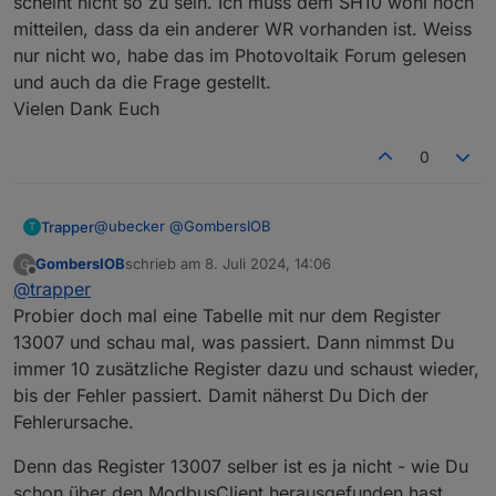
scheint nicht so zu sein. Ich muss dem SH10 wohl noch
mitteilen, dass da ein anderer WR vorhanden ist. Weiss
nur nicht wo, habe das im Photovoltaik Forum gelesen
und auch da die Frage gestellt.
Vielen Dank Euch
0
@
ubecker
@
GombersIOB
Trapper
T
GombersIOB
schrieb am
8. Juli 2024, 14:06
G
Hi, werde die Datentypen anhand der Sungrow
zuletzt editiert von
Offline
@
trapper
Beschreibung überarbeiten. Die 6000er sind halt
Statistik, aber ich nutze das kaum; vielleicht schmeiße
Probier doch mal eine Tabelle mit nur dem Register
ich die noch raus.
13007 und schau mal, was passiert. Dann nimmst Du
Ich nutze den LAN Port für den Modbus und auch
immer 10 zusätzliche Register dazu und schaust wieder,
seine IP. Mit der Winet IP bekomme ich gar keine
bis der Fehler passiert. Damit näherst Du Dich der
Verbindung hin.
Ich muss mich bei Euch entschuldigen. Ich habe nicht
Fehlerursache.
geschrieben, dass ich neben dem SH10RT noch einen
SG6.0RT habe. Ich bin bisher davon ausgegangen,
Denn das Register 13007 selber ist es ja nicht - wie Du
dass der SG6 mit dem SH10 kommuniziert und der
schon über den ModbusClient herausgefunden hast.