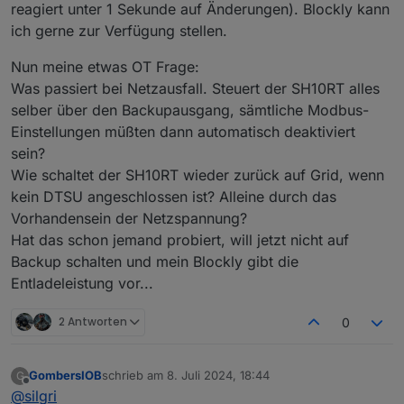
reagiert unter 1 Sekunde auf Änderungen). Blockly kann
ich gerne zur Verfügung stellen.
Nun meine etwas OT Frage:
Was passiert bei Netzausfall. Steuert der SH10RT alles
selber über den Backupausgang, sämtliche Modbus-
Einstellungen müßten dann automatisch deaktiviert
sein?
Wie schaltet der SH10RT wieder zurück auf Grid, wenn
kein DTSU angeschlossen ist? Alleine durch das
Vorhandensein der Netzspannung?
Hat das schon jemand probiert, will jetzt nicht auf
Backup schalten und mein Blockly gibt die
Entladeleistung vor...
2 Antworten
0
GombersIOB
schrieb am
8. Juli 2024, 18:44
G
zuletzt editiert von
Offline
@
silgri