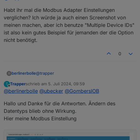
einen Verbrauch von 606W. Vielleicht sind meine
13007 Load power Wirkleistung gesamt W uint32sw 2
Habt ihr mal die Modbus Adapter Einstellungen
Registereinstellung falsch? Hier ist 13007:
1 0 value false false
verglichen? Ich würde ja auch einen Screenshot von
meinen machen, aber ich benutze "Multiple Device IDs"
ist also kein gutes Beispiel für jemanden der die Option
nicht benötigt.
Dank und Gruß
Klaus
0
Hab auch gerade gesehen, dass 13021 nicht negativ
wird. Batterie entlädt jedoch
@
trapper
berlinerbolle
B
Trapper
schrieb am
5. Juli 2024, 09:59
T
Habt ihr mal die Modbus Adapter Einstellungen
zuletzt editiert von
Offline
@
berlinerbolle
@
ubecker
@
GombersIOB
verglichen? Ich würde ja auch einen Screenshot
von meinen machen, aber ich benutze "Multiple
Hallo und Danke für die Antworten. Ändern des
Device IDs" ist also kein gutes Beispiel für
jemanden der die Option nicht benötigt.
Datentyps blieb ohne Wirkung.
Hier meine Modbus Einstellung