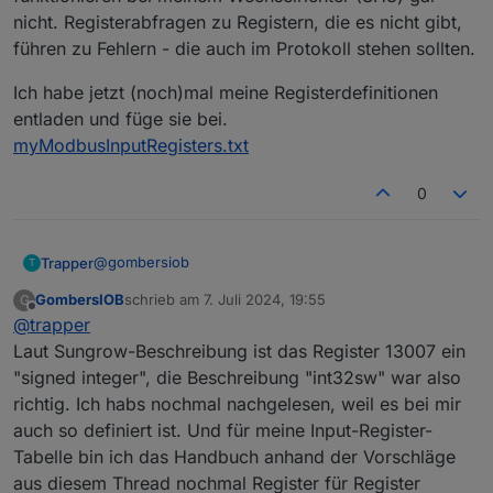
nicht. Registerabfragen zu Registern, die es nicht gibt,
führen zu Fehlern - die auch im Protokoll stehen sollten.
Ich habe jetzt (noch)mal meine Registerdefinitionen
entladen und füge sie bei.
myModbusInputRegisters.txt
0
@
gombersiob
Trapper
T
GombersIOB
schrieb am
7. Juli 2024, 19:55
G
Hi, Neueintrag ohne Erfolg. Hier meine Register
zuletzt editiert von
Offline
@
trapper
Trapper Modbus Register.txt
Laut Sungrow-Beschreibung ist das Register 13007 ein
"signed integer", die Beschreibung "int32sw" war also
richtig. Ich habs nochmal nachgelesen, weil es bei mir
auch so definiert ist. Und für meine Input-Register-
Tabelle bin ich das Handbuch anhand der Vorschläge
aus diesem Thread nochmal Register für Register