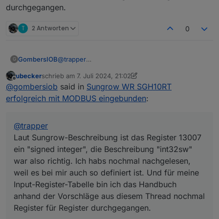
durchgegangen.
T
2 Antworten
0
GombersIOB
@
trapper
G
Laut Sungrow-Beschreibung ist das Register
ubecker
schrieb am
7. Juli 2024, 21:02
13007 ein "signed integer", die Beschreibung
zuletzt editiert von ubecker
7. Juli 2024, 23:08
Offline
@
gombersiob
said in
Sungrow WR SGH10RT
"int32sw" war also richtig. Ich habs nochmal
nachgelesen, weil es bei mir auch so definiert ist.
erfolgreich mit MODBUS eingebunden
:
Und für meine Input-Register-Tabelle bin ich das
Handbuch anhand der Vorschläge aus diesem
Thread nochmal Register für Register
@
trapper
durchgegangen.
Laut Sungrow-Beschreibung ist das Register 13007
ein "signed integer", die Beschreibung "int32sw"
war also richtig. Ich habs nochmal nachgelesen,
weil es bei mir auch so definiert ist. Und für meine
Input-Register-Tabelle bin ich das Handbuch
anhand der Vorschläge aus diesem Thread nochmal
Register für Register durchgegangen.