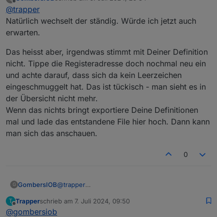
Hi, habe das mit dem Vagamodbus probiert, der sagt
zuletzt editiert von
Offline
@
trapper
die Kommunikation würde normal funktionieren. Es
wird ein vierstelliger Wert angezeigt, der aber ständig
@
ubecker
Natürlich wechselt der ständig. Würde ich jetzt auch
wechselt
hinterer Port
erwarten.
Das heisst aber, irgendwas stimmt mit Deiner Definition
nicht. Tippe die Registeradresse doch nochmal neu ein
und achte darauf, dass sich da kein Leerzeichen
eingeschmuggelt hat. Das ist tückisch - man sieht es in
der Übersicht nicht mehr.
Wenn das nichts bringt exportiere Deine Definitionen
mal und lade das entstandene File hier hoch. Dann kann
man sich das anschauen.
0
@
trapper
GombersIOB
G
Natürlich wechselt der ständig. Würde ich jetzt
Trapper
schrieb am
7. Juli 2024, 09:50
T
auch erwarten.
Das heisst aber, irgendwas stimmt mit Deiner
zuletzt editiert von
Offline
@
gombersiob
Definition nicht. Tippe die Registeradresse doch