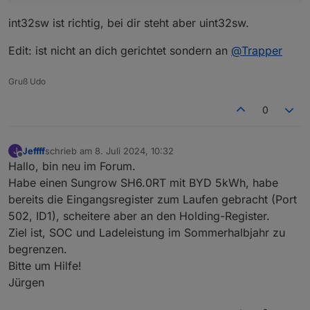
int32sw ist richtig, bei dir steht aber uint32sw.
Edit: ist nicht an dich gerichtet sondern an
@
Trapper
Gruß Udo
0
Jeffff
schrieb am
8. Juli 2024, 10:32
J
zuletzt editiert von
Offline
Hallo, bin neu im Forum.
Habe einen Sungrow SH6.0RT mit BYD 5kWh, habe
bereits die Eingangsregister zum Laufen gebracht (Port
502, ID1), scheitere aber an den Holding-Register.
Ziel ist, SOC und Ladeleistung im Sommerhalbjahr zu
begrenzen.
Bitte um Hilfe!
Jürgen