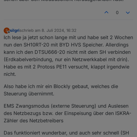
SH10 derjenige ist, der alle Daten aufbereitet
bereitstellt. Dem scheint nicht so zu sein. Ich muss
0
dem SH10 wohl noch mitteilen, dass da ein anderer
WR vorhanden ist. Weiss nur nicht wo, habe das im
Photovoltaik Forum gelesen und auch da die Frage
gestellt.
silgri
schrieb am
8. Juli 2024, 16:32
S
zuletzt editiert von
Offline
Vielen Dank Euch
Ich lese ja jetzt schon lange mit und habe seit 2 Wochen
nun den SH10RT-20 mit BYD HVS Speicher. Allerdings
kann ich den DTSU666-20 nicht mit dem SH verbinden
(Erdkabelverbindung, nur ein Netzwerkkabel mit drin).
Habe es mit 2 Protoss PE11 versucht, klappt irgendwie
nicht.
Also habe ich mir ein Blockly gebaut, welches die
Steuerung übernimmt.
EMS Zwangsmodus (externe Steuerung) und Auslesen
des Netzbezugs bzw. der Einspeisung über den ISKRA-
Zähler des Netzbetreibers
Das funktioniert wunderbar, und auch sehr schnell (SH