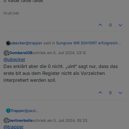
0 value false false
wird. Batterie entlädt jedoch
Gruß Udo
0
@
trapper
said in
Sungrow WR SGH10RT erfolgreich
ubecker
mit MODBUS eingebunden
:
GombersIOB
schrieb am
5. Juli 2024, 03:12
G
zuletzt editiert von
Offline
@
ubecker
13007 Load power Wirkleistung gesamt W
uint32sw 2 1 0 value false false
Das erklärt aber die 0 nicht. „uint“ sagt nur, dass das
da ist was falsch, muss heissen
erste bit aus dem Register nicht als Vorzeichen
13007 Load power Wirkleistung gesamt W
int32sw
2 1
interpretiert werden soll.
0 value false false
0
@
pezi
Trapper
T
Hi Pezi,
berlinerbolle
schrieb am
5. Juli 2024, 05:33
B
das haut bei mir nicht hin, siehe Bild. Register 13007
_address name description unit type len factor offset
zuletzt editiert von
Offline
@
trapper
zeigt aktuell 0W und die isolarcloud zurselben Zeit
formula role cw isScale