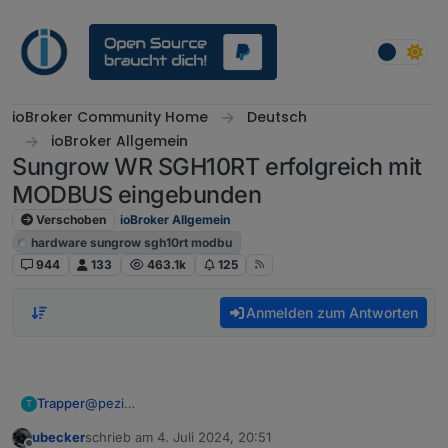
Weiter zum Inhalt
ioBroker Community Home
Deutsch
ioBroker Allgemein
Sungrow WR SGH10RT erfolgreich mit
MODBUS eingebunden
Verschoben
ioBroker Allgemein
hardware sungrow sgh10rt modbu
944
133
463.1k
125
Anmelden zum Antworten
@
pezi
Trapper
T
Hi Pezi,
ubecker
schrieb am
4. Juli 2024, 20:51
das haut bei mir nicht hin, siehe Bild. Register 13007
_address name description unit type len factor offset
zuletzt editiert von