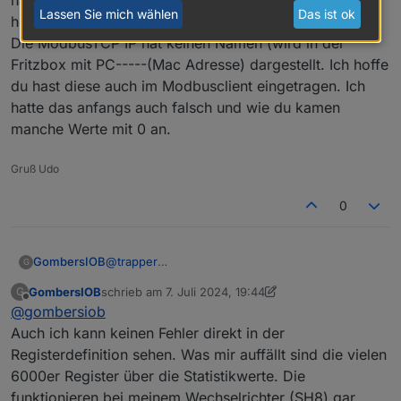
hast du 2 IP Adressen für den Wechselrichter. die eine
Lassen Sie mich wählen
Das ist ok
heist "espressif" die ist für die Übertragung zur Cloud.
Die ModbusTCP IP hat keinen Namen (wird in der
Fritzbox mit PC-----(Mac Adresse) dargestellt. Ich hoffe
du hast diese auch im Modbusclient eingetragen. Ich
hatte das anfangs auch falsch und wie du kamen
manche Werte mit 0 an.
Gruß Udo
0
GombersIOB
@
trapper
G
Ich schau es mir an. Ich bin nicht zu Hause und
GombersIOB
schrieb am
7. Juli 2024, 19:44
G
antworte gerade über Handy. Kann Dienstag
zuletzt editiert von GombersIOB
7. Juli 2024, 21:44
Offline
@
gombersiob
werden. Vielleicht schaut ja mal jemand anderes.
Auch ich kann keinen Fehler direkt in der
Registerdefinition sehen. Was mir auffällt sind die vielen
6000er Register über die Statistikwerte. Die
funktionieren bei meinem Wechselrichter (SH8) gar