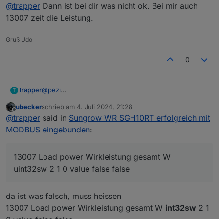
Offline
@
trapper
Dann ist bei dir was nicht ok. Bei mir auch
zeigt aktuell 0W und die isolarcloud zurselben Zeit
formula role cw isScale
einen Verbrauch von 606W. Vielleicht sind meine
13007 Load power Wirkleistung gesamt W uint32sw 2
13007 zeit die Leistung.
Registereinstellung falsch? Hier ist 13007:
1 0 value false false
Gruß Udo
0
Dank und Gruß
@
pezi
Trapper
T
Klaus
Hi Pezi,
Hab auch gerade gesehen, dass 13021 nicht negativ
ubecker
schrieb am
4. Juli 2024, 21:28
das haut bei mir nicht hin, siehe Bild. Register 13007
_address name description unit type len factor offset
zuletzt editiert von
wird. Batterie entlädt jedoch
Offline
@
trapper
said in
Sungrow WR SGH10RT erfolgreich mit
zeigt aktuell 0W und die isolarcloud zurselben Zeit
formula role cw isScale
einen Verbrauch von 606W. Vielleicht sind meine
13007 Load power Wirkleistung gesamt W uint32sw 2
MODBUS eingebunden
:
Registereinstellung falsch? Hier ist 13007:
1 0 value false false
13007 Load power Wirkleistung gesamt W
uint32sw 2 1 0 value false false
da ist was falsch, muss heissen
Dank und Gruß
Klaus
13007 Load power Wirkleistung gesamt W
int32sw
2 1
Hab auch gerade gesehen, dass 13021 nicht negativ