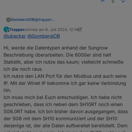
0
GombersIOB
@
trapper
G
Laut Sungrow-Beschreibung ist das Register
Trapper
schrieb am
8. Juli 2024, 12:14
T
13007 ein "signed integer", die Beschreibung
zuletzt editiert von Trapper
7. Aug. 2024, 14:15
Offline
@
ubecker
@
GombersIOB
"int32sw" war also richtig. Ich habs nochmal
nachgelesen, weil es bei mir auch so definiert ist.
Hi, werde die Datentypen anhand der Sungrow
Und für meine Input-Register-Tabelle bin ich das
Handbuch anhand der Vorschläge aus diesem
Beschreibung überarbeiten. Die 6000er sind halt
Thread nochmal Register für Register
Statistik, aber ich nutze das kaum; vielleicht schmeiße
durchgegangen.
ich die noch raus.
Ich nutze den LAN Port für den Modbus und auch seine
IP. Mit der Winet IP bekomme ich gar keine Verbindung
hin.
Ich muss mich bei Euch entschuldigen. Ich habe nicht
geschrieben, dass ich neben dem SH10RT noch einen
SG6.0RT habe. Ich bin bisher davon ausgegangen, dass
der SG6 mit dem SH10 kommuniziert und der SH10
derjenige ist, der alle Daten aufbereitet bereitstellt. Dem