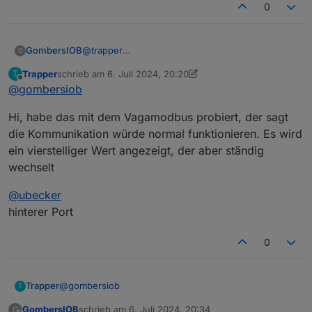
0
GombersIOB
@
trapper
G
Schau Dir das Register doch einfach mal mit
Trapper
schrieb am
6. Juli 2024, 20:20
T
einem Modbus-Client an. Ich verwende den
zuletzt editiert von Trapper
7. Juni 2024, 22:22
Offline
@
gombersiob
VagaModbus-Client. Der ist intuitiv zu benutzen
und man hat eine unabhängige Software, wo
Hi, habe das mit dem Vagamodbus probiert, der sagt
man nichts falsch eingestellt hat. Wenn der auch
0 für das Register anzeigt würde ich mich mal
die Kommunikation würde normal funktionieren. Es wird
ans
Photovoltaikforum
wenden. Sungrow liest da
ein vierstelliger Wert angezeigt, der aber ständig
mit.
wechselt
@
ubecker
hinterer Port
0
@
gombersiob
Trapper
T
GombersIOB
schrieb am
6. Juli 2024, 20:34
G