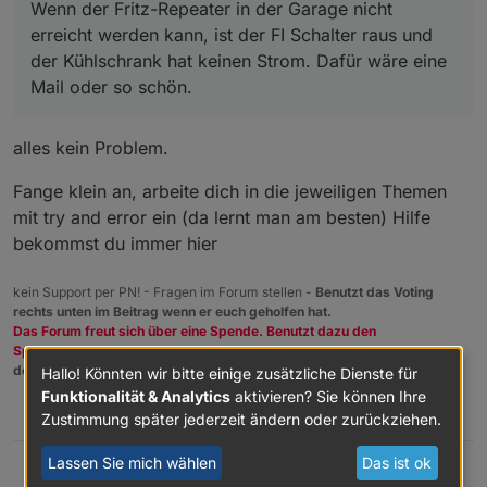
Wenn der Fritz-Repeater in der Garage nicht
erreicht werden kann, ist der FI Schalter raus und
der Kühlschrank hat keinen Strom. Dafür wäre eine
Mail oder so schön.
alles kein Problem.
Fange klein an, arbeite dich in die jeweiligen Themen
mit try and error ein (da lernt man am besten) Hilfe
bekommst du immer hier
kein Support per PN! - Fragen im Forum stellen -
Benutzt das Voting
rechts unten im Beitrag wenn er euch geholfen hat.
Das Forum freut sich über eine Spende. Benutzt dazu den
Spendenbutton oben rechts. Danke!
der Installationsfixer:
curl -fsL https://iobroker.net/fix.sh | bash -
Hallo! Könnten wir bitte einige zusätzliche Dienste für
Funktionalität & Analytics
aktivieren? Sie können Ihre
1
Zustimmung später jederzeit ändern oder zurückziehen.
Lassen Sie mich wählen
Das ist ok
@Hartmut-Tomcin sagte in
VIS startet nicht
:
Homoran