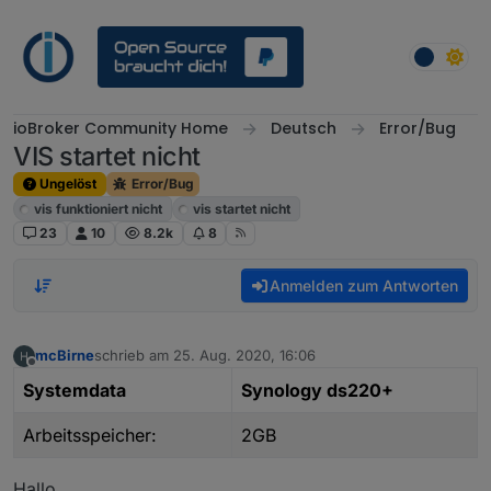
Weiter zum Inhalt
ioBroker Community Home
Deutsch
Error/Bug
VIS startet nicht
Ungelöst
Error/Bug
vis funktioniert nicht
vis startet nicht
23
10
8.2k
8
Anmelden zum Antworten
mcBirne
schrieb am
25. Aug. 2020, 16:06
zuletzt editiert von
Offline
Systemdata
Synology ds220+
Arbeitsspeicher:
2GB
Hallo,