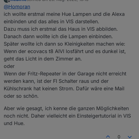
zuletzt editiert von
Offline
Kennt jemand ein gutes Tutorial?
@
Homoran
ich wollte erstmal meine Hue Lampen und die Alexa
einbinden und das alles in VIS darstellen.
wofür?
Dazu muss ich erstmal das Haus in VIS abbilden.
Ein Tutorial für gefühlt eine Million Möglichkeiten
Danach dann wollte ich die Lampen einbinden.
kann
es gar nicht geben
Später wollte ich dann so Kleinigkeiten machen wie:
Wenn der ecovacs t8 AIVI losfährt und es dunkel ist,
geht das Licht in dem Zimmer an.
oder
Wenn der Fritz-Repeater in der Garage nicht erreicht
werden kann, ist der FI Schalter raus und der
Kühlschrank hat keinen Strom. Dafür wäre eine Mail
oder so schön.
Aber wie gesagt, ich kenne die ganzen Möglichkeiten
noch nicht. Daher vielleicht ein Einsteigertutorial in VIS
und Hue.
0