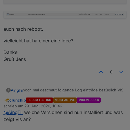
Gruß Jens
Ergänzung, den JS-Controller habe ich auch von 2.xx
auf 3.xx ein update verpasst
auch nach reboot.
vielleicht hat ha einer eine Idee?
Danke
Gruß Jens
0
noch mal geschaut folgende Log einträge bezüglich VIS
AingTii
A
crunchip
FORUM TESTING
MOST ACTIVE
DEVELOPER
host.ioBroker	2020-08-29 12:21:01.719	info	i
Offline
schrieb am
29. Aug. 2020, 10:46
vis.0	2020-08-29 12:21:01.195	info	(4393) Te
zuletzt editiert von
@
AingTii
welche Versionen sind nun installiert und was
vis.0	2020-08-29 12:20:59.886	info	(4393) v
zeigt vis an?
auch nach reboot.