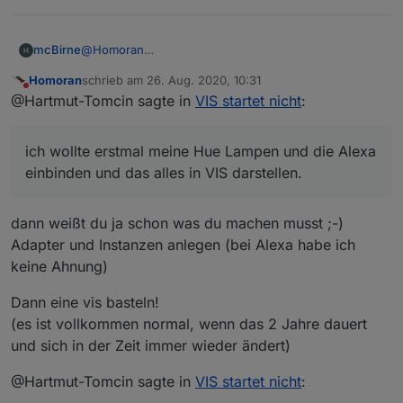
@
Homoran
mcBirne
ich wollte erstmal meine Hue Lampen und die Alexa
Homoran
schrieb am
26. Aug. 2020, 10:31
einbinden und das alles in VIS darstellen.
Aber wie gesagt, ich kenne die ganzen Möglichkeiten
zuletzt editiert von
Nicht stören
@Hartmut-Tomcin sagte in
VIS startet nicht
:
Dazu muss ich erstmal das Haus in VIS abbilden.
noch nicht. Daher vielleicht ein Einsteigertutorial in
Danach dann wollte ich die Lampen einbinden.
VIS und Hue.
Später wollte ich dann so Kleinigkeiten machen wie:
ich wollte erstmal meine Hue Lampen und die Alexa
Wenn der ecovacs t8 AIVI losfährt und es dunkel ist,
geht das Licht in dem Zimmer an.
einbinden und das alles in VIS darstellen.
oder
Wenn der Fritz-Repeater in der Garage nicht erreicht
werden kann, ist der FI Schalter raus und der
dann weißt du ja schon was du machen musst ;-)
Kühlschrank hat keinen Strom. Dafür wäre eine Mail
Adapter und Instanzen anlegen (bei Alexa habe ich
oder so schön.
keine Ahnung)
Dann eine vis basteln!
(es ist vollkommen normal, wenn das 2 Jahre dauert
und sich in der Zeit immer wieder ändert)
@Hartmut-Tomcin sagte in
VIS startet nicht
: