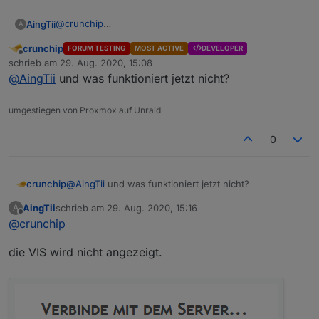
@
crunchip
AingTii
A
Ihc bin alles noch mal durch und der Admin war auch
crunchip
FORUM TESTING
MOST ACTIVE
DEVELOPER
höher installiert als die
Admin installiert 4.0.10
Offline
schrieb am
29. Aug. 2020, 15:08
Version die als verfügbar steht.
Simple Restful API installiert 2.4.6
zuletzt editiert von
@
AingTii
und was funktioniert jetzt nicht?
sochet.io
installiert 3.0.9
Visualisation installiert 1.2.4
JS.controller installier 3.1.6
umgestiegen von Proxmox auf Unraid
0
crunchip
@
AingTii
und was funktioniert jetzt nicht?
AingTii
schrieb am
29. Aug. 2020, 15:16
A
zuletzt editiert von
Offline
@
crunchip
die VIS wird nicht angezeigt.