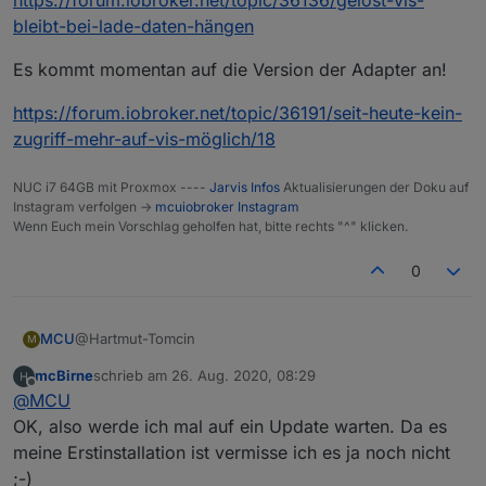
https://forum.iobroker.net/topic/36136/gelöst-vis-
bleibt-bei-lade-daten-hängen
ich habe heute auf meinem NAS den ioBroker
installiert. Nun wollte ich VIS nutzen. Ich habe den
Es kommt momentan auf die Version der Adapter an!
adapter geladen, den Lizenzcode eingefügt und
Mehr passiert nicht.
wollte es starten. Leider startet es nicht.
Was kann ich noch probieren?
https://forum.iobroker.net/topic/36191/seit-heute-kein-
Es steht im Borwser:
zugriff-mehr-auf-vis-möglich/18
Connecting to Server...
Loading Values...
NUC i7 64GB mit Proxmox ----
Jarvis Infos
Aktualisierungen der Doku auf
Instagram verfolgen ->
mcuiobroker Instagram
Wenn Euch mein Vorschlag geholfen hat, bitte rechts "^" klicken.
0
@Hartmut-Tomcin
MCU
M
mcBirne
schrieb am
26. Aug. 2020, 08:29
https://forum.iobroker.net/topic/36136/gelöst-vis-bleibt-
zuletzt editiert von
Offline
@
MCU
bei-lade-daten-hängen
Es kommt momentan auf die Version der Adapter an!
OK, also werde ich mal auf ein Update warten. Da es
meine Erstinstallation ist vermisse ich es ja noch nicht
https://forum.iobroker.net/topic/36191/seit-heute-kein-
;-)
zugriff-mehr-auf-vis-möglich/18