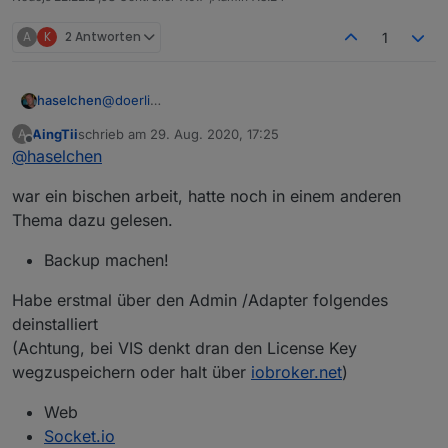
A
K
2 Antworten
1
@
doerli
haselchen
@
AingTii
AingTii
schrieb am
29. Aug. 2020, 17:25
A
Probiert mal die Konstellation
zuletzt editiert von
Offline
@
haselchen
VIS 1.2.6
war ein bischen arbeit, hatte noch in einem anderen
Socket 3.0.12
WEB 3.0.10
Thema dazu gelesen.
Restful API 2.4.7
Admin 4.1.7
Backup machen!
Habe erstmal über den Admin /Adapter folgendes
deinstalliert
(Achtung, bei VIS denkt dran den License Key
wegzuspeichern oder halt über
iobroker.net
)
Web
Socket.io