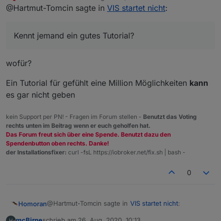
zuletzt editiert von
Nicht stören
@Hartmut-Tomcin sagte in
VIS startet nicht
:
Version 3.09 gebracht. nun läuft VIS erstmal. Mal
sehen, was ich nun so alles einrichten kann.
Kennt jemand ein gutes Tutorial?
Kennt jemand ein gutes Tutorial?
wofür?
Ein Tutorial für gefühlt eine Million Möglichkeiten
kann
es gar nicht geben
kein Support per PN! - Fragen im Forum stellen -
Benutzt das Voting
rechts unten im Beitrag wenn er euch geholfen hat.
Das Forum freut sich über eine Spende. Benutzt dazu den
Spendenbutton oben rechts. Danke!
der Installationsfixer:
curl -fsL https://iobroker.net/fix.sh | bash -
0
@Hartmut-Tomcin sagte in
VIS startet nicht
:
Homoran
mcBirne
schrieb am
26. Aug. 2020, 10:13