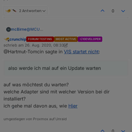
2 Antworten
0
mcBirne
@
MCU
OK, also werde ich mal auf ein Update warten. Da es
crunchip
FORUM TESTING
MOST ACTIVE
DEVELOPER
meine Erstinstallation ist vermisse ich es ja noch nicht
Offline
schrieb am
26. Aug. 2020, 08:33
;-)
zuletzt editiert von crunchip
@Hartmut-Tomcin sagte in
VIS startet nicht
:
also werde ich mal auf ein Update warten
auf was möchtest du warten?
welche Adapter sind mit welcher Version bei dir
installiert?
ich gehe mal davon aus, wie
Hier
umgestiegen von Proxmox auf Unraid
0