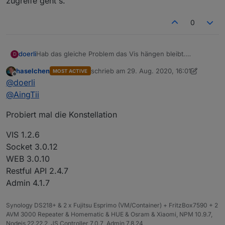
zugreife geht's.
0
doerli
Hab das gleiche Problem das Vis hängen bleibt.
D
Allerdings nur wenn ich vom heimischen WLAN
haselchen
schrieb am
29. Aug. 2020, 16:01
MOST ACTIVE
zugreife. Wenn ich per Fernzugriff (
iobroker.pro
)
zuletzt editiert von haselchen
Offline
@
doerli
zugreife geht's.
@
AingTii
Probiert mal die Konstellation
VIS 1.2.6
Socket 3.0.12
WEB 3.0.10
Restful API 2.4.7
Admin 4.1.7
Synology DS218+ & 2 x Fujitsu Esprimo (VM/Container) + FritzBox7590 + 2
AVM 3000 Repeater & Homematic & HUE & Osram & Xiaomi, NPM 10.9.7,
Nodejs 22.22.2 ,JS Controller 7.0.7 ,Admin 7.8.24