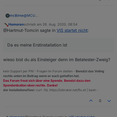
mcBirne
@
MCU
OK, also werde ich mal auf ein Update warten. Da es
Homoran
schrieb am
26. Aug. 2020, 08:54
meine Erstinstallation ist vermisse ich es ja noch nicht
zuletzt editiert von
Nicht stören
@Hartmut-Tomcin sagte in
VIS startet nicht
:
;-)
Da es meine Erstinstallation ist
wieso bist du als Einsteiger denn im Betatester-Zweig?
kein Support per PN! - Fragen im Forum stellen -
Benutzt das Voting
rechts unten im Beitrag wenn er euch geholfen hat.
Das Forum freut sich über eine Spende. Benutzt dazu den
Spendenbutton oben rechts. Danke!
der Installationsfixer:
curl -fsL https://iobroker.net/fix.sh | bash -
0
@Hartmut-Tomcin sagte in
VIS startet nicht
: