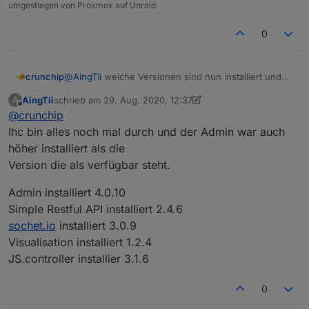
umgestiegen von Proxmox auf Unraid
vielleicht hat ha einer eine Idee?
0
Danke
Gruß Jens
crunchip
@
AingTii
welche Versionen sind nun installiert und
was zeigt vis an?
AingTii
schrieb am
29. Aug. 2020, 12:37
A
zuletzt editiert von AingTii
Offline
@
crunchip
Ihc bin alles noch mal durch und der Admin war auch
höher installiert als die
Version die als verfügbar steht.
Admin installiert 4.0.10
Simple Restful API installiert 2.4.6
sochet.io
installiert 3.0.9
Visualisation installiert 1.2.4
JS.controller installier 3.1.6
0