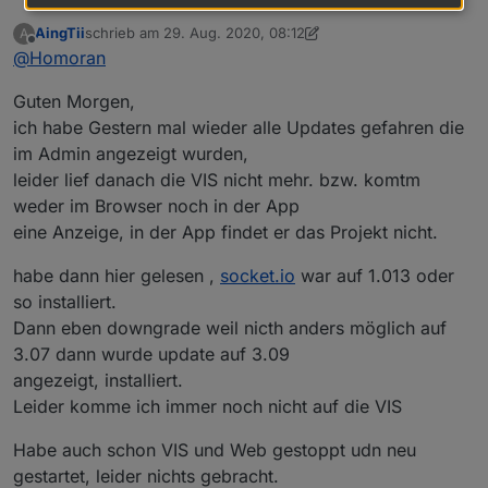
AingTii
schrieb am
29. Aug. 2020, 08:12
A
zuletzt editiert von AingTii
Offline
@
Homoran
ich wollte erstmal meine Hue Lampen und die
Alexa einbinden und das alles in VIS darstellen.
dann weißt du ja schon was du machen musst ;-)
Guten Morgen,
Adapter und Instanzen anlegen (bei Alexa habe ich
ich habe Gestern mal wieder alle Updates gefahren die
keine Ahnung)
Dann eine vis basteln!
im Admin angezeigt wurden,
(es ist vollkommen normal, wenn das 2 Jahre dauert
und sich in der Zeit immer wieder ändert)
leider lief danach die VIS nicht mehr. bzw. komtm
@Hartmut-Tomcin sagte in
VIS startet nicht
:
weder im Browser noch in der App
eine Anzeige, in der App findet er das Projekt nicht.
Dazu muss ich erstmal das Haus in VIS
abbilden.
habe dann hier gelesen ,
socket.io
war auf 1.013 oder
Das ist eine Frage des Geschmacks vs. Nutzbarkeit.
Das Thema hatten wir vor kurzem erst.
so installiert.
3D Grafiken sehen ggf. nett aus, die Nutzung ist
@Hartmut-Tomcin sagte in
VIS startet nicht
:
Dann eben downgrade weil nicth anders möglich auf
aber nicht immer für jeden optimal.
3.07 dann wurde update auf 3.09
Später wollte ich dann so Kleinigkeiten machen
angezeigt, installiert.
wie:
Leider komme ich immer noch nicht auf die VIS
einfaches Blockly mit wenigen Zeilen - das schaffst
Wenn der ecovacs t8 AIVI losfährt und es
du
dunkel ist, geht das Licht in dem Zimmer an.
Habe auch schon VIS und Web gestoppt udn neu
@Hartmut-Tomcin sagte in
VIS startet nicht
:
gestartet, leider nichts gebracht.