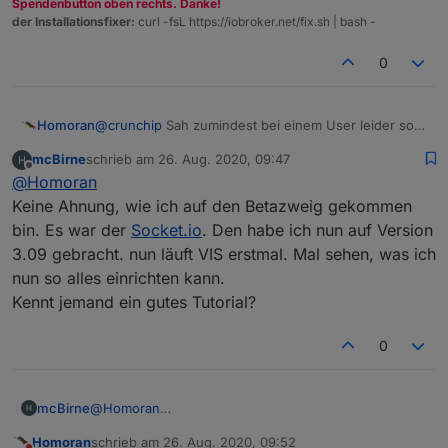
Spendenbutton oben rechts. Danke!
der Installationsfixer:
curl -fsL https://iobroker.net/fix.sh | bash -
0
Homoran
@
crunchip
Sah zumindest bei einem User leider so
aus.
mcBirne
schrieb am
26. Aug. 2020, 09:47
Bin daher auf weitere Hinweise gespannt
zuletzt editiert von
Offline
@
Homoran
Keine Ahnung, wie ich auf den Betazweig gekommen
bin. Es war der
Socket.io
. Den habe ich nun auf Version
3.09 gebracht. nun läuft VIS erstmal. Mal sehen, was ich
nun so alles einrichten kann.
Kennt jemand ein gutes Tutorial?
0
mcBirne
@
Homoran
Keine Ahnung, wie ich auf den Betazweig gekommen
Homoran
schrieb am
26. Aug. 2020, 09:52
bin. Es war der
Socket.io
. Den habe ich nun auf