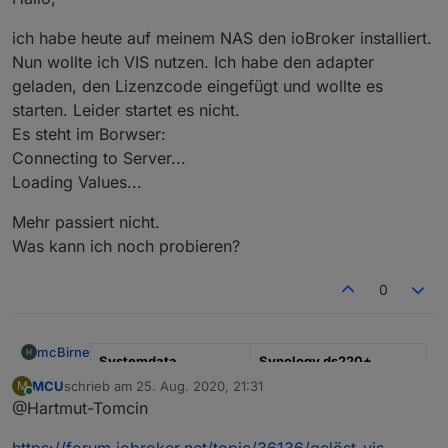
ich habe heute auf meinem NAS den ioBroker installiert.
Nun wollte ich VIS nutzen. Ich habe den adapter
geladen, den Lizenzcode eingefügt und wollte es
starten. Leider startet es nicht.
Es steht im Borwser:
Connecting to Server...
Loading Values...
Mehr passiert nicht.
Was kann ich noch probieren?
0
mcBirne
Systemdata
Synology ds220+
MCU
schrieb am
25. Aug. 2020, 21:31
M
zuletzt editiert von
Arbeitsspeicher:
2GB
Online
@Hartmut-Tomcin
Hallo,