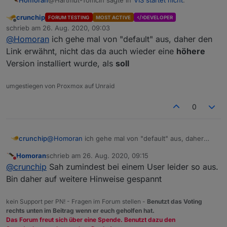
Homoran
crunchip
FORUM TESTING
MOST ACTIVE
DEVELOPER
Offline
Da es meine Erstinstallation ist
schrieb am
26. Aug. 2020, 09:03
zuletzt editiert von
@
Homoran
ich gehe mal von "default" aus, daher den
Link erwähnt, nicht das da auch wieder eine
höhere
wieso bist du als Einsteiger denn im Betatester-
Version installiert wurde, als
soll
Zweig?
umgestiegen von Proxmox auf Unraid
0
crunchip
@
Homoran
ich gehe mal von "default" aus, daher
den Link erwähnt, nicht das da auch wieder eine
Homoran
schrieb am
26. Aug. 2020, 09:15
höhere
Version installiert wurde, als
soll
zuletzt editiert von
Nicht stören
@
crunchip
Sah zumindest bei einem User leider so aus.
Bin daher auf weitere Hinweise gespannt
kein Support per PN! - Fragen im Forum stellen -
Benutzt das Voting
rechts unten im Beitrag wenn er euch geholfen hat.
Das Forum freut sich über eine Spende. Benutzt dazu den