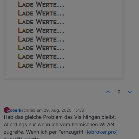
0
doerli
schrieb am
29. Aug. 2020, 15:33
D
zuletzt editiert von
Offline
Hab das gleiche Problem das Vis hängen bleibt.
Allerdings nur wenn ich vom heimischen WLAN
zugreife. Wenn ich per Fernzugriff (
iobroker.pro
)