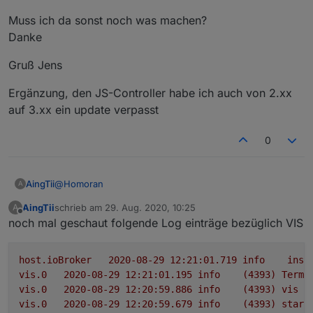
Wenn der Fritz-Repeater in der Garage nicht
Muss ich da sonst noch was machen?
erreicht werden kann, ist der FI Schalter raus
Danke
alles kein Problem.
und der Kühlschrank hat keinen Strom. Dafür
wäre eine Mail oder so schön.
Gruß Jens
Fange klein an, arbeite dich in die jeweiligen Themen
mit try and error ein (da lernt man am besten) Hilfe
Ergänzung, den JS-Controller habe ich auch von 2.xx
bekommst du immer hier
auf 3.xx ein update verpasst
0
@
Homoran
AingTii
A
AingTii
schrieb am
29. Aug. 2020, 10:25
A
Guten Morgen,
zuletzt editiert von
Offline
noch mal geschaut folgende Log einträge bezüglich VIS
ich habe Gestern mal wieder alle Updates gefahren die
im Admin angezeigt wurden,
habe dann hier gelesen ,
socket.io
war auf 1.013 oder
leider lief danach die VIS nicht mehr. bzw. komtm weder
so installiert.
host.ioBroker
2020-08-29 12:21:01.719	
info
inst
im Browser noch in der App
Dann eben downgrade weil nicth anders möglich auf
Habe auch schon VIS und Web gestoppt udn neu
vis.0
2020-08-29 12:21:01.195	
info
(4393)
Termi
eine Anzeige, in der App findet er das Projekt nicht.
3.07 dann wurde update auf 3.09
gestartet, leider nichts gebracht.
vis.0
2020-08-29 12:20:59.886	
info
(4393)
vis
l
angezeigt, installiert.
Muss ich da sonst noch was machen?
Leider komme ich immer noch nicht auf die VIS
vis.0
2020-08-29 12:20:59.679	
info
(4393)
start
Danke