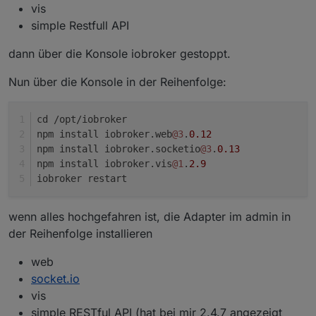
vis
simple Restfull API
dann über die Konsole iobroker gestoppt.
Nun über die Konsole in der Reihenfolge:
cd /opt/iobroker                                 
npm install iobroker.web
@3
.
0.12
npm install iobroker.socketio
@3
.
0.13
npm install iobroker.vis
@1
.
2.9
iobroker restart
wenn alles hochgefahren ist, die Adapter im admin in
der Reihenfolge installieren
web
socket.io
vis
simple RESTful API (hat bei mir 2.4.7 angezeigt