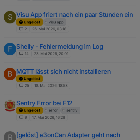
Visu App friert nach ein paar Stunden ein
S
Ungelöst
visu app
2
26. Mai 2026, 03:18
Shelly - Fehlermeldung im Log
F
14
23. Mai 2026, 20:01
MQTT lässt sich nicht installieren
B
Ungelöst
25
18. Mai 2026, 18:53
Sentry Error bei F12
Ungelöst
error
sentry
9
17. Mai 2026, 16:26
[gelöst] e3onCan Adapter geht nach
R