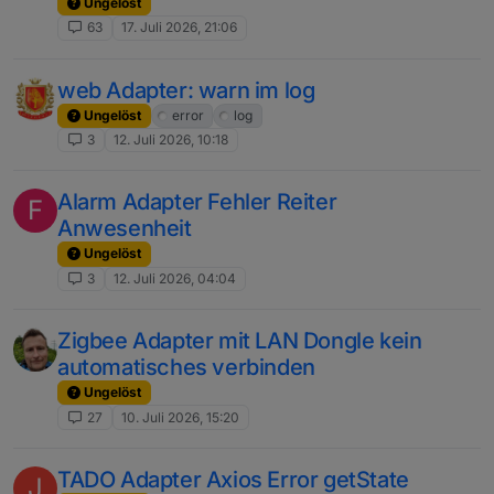
Ungelöst
63
17. Juli 2026, 21:06
web Adapter: warn im log
Ungelöst
error
log
3
12. Juli 2026, 10:18
Alarm Adapter Fehler Reiter
F
Anwesenheit
Ungelöst
3
12. Juli 2026, 04:04
Zigbee Adapter mit LAN Dongle kein
automatisches verbinden
Ungelöst
27
10. Juli 2026, 15:20
TADO Adapter Axios Error getState
J