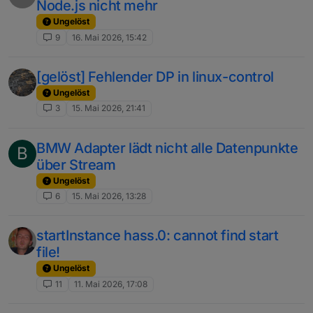
Node.js nicht mehr
Ungelöst
9
16. Mai 2026, 15:42
[gelöst] Fehlender DP in linux-control
Ungelöst
3
15. Mai 2026, 21:41
BMW Adapter lädt nicht alle Datenpunkte
B
über Stream
Ungelöst
6
15. Mai 2026, 13:28
startInstance hass.0: cannot find start
file!
Ungelöst
11
11. Mai 2026, 17:08