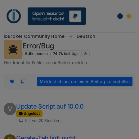
Weiter zum Inhalt
ioBroker Community Home
Deutsch
Error/Bug
6.6k
themen
74.7k
beiträge
Hier könnt ihr Fehler von ioBroker melden
Melde dich an, um einen Beitrag zu erstellen
Update Script auf 10.0.0
V
Ungelöst
3
vor 20 Stunden
Geräte-Tab lädt nicht