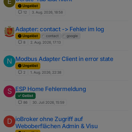
E
Ungelöst
12
3. Aug. 2026, 18:58
Adapter: contact -> Fehler im log
Ungelöst
contact
google
8
2. Aug. 2026, 17:13
Modbus Adapter Client in error state
N
Ungelöst
2
1. Aug. 2026, 22:38
ESP Home Fehlermeldung
S
Gelöst
86
30. Juli 2026, 15:59
ioBroker ohne Zugriff auf
D
Weboberflächen Admin & Visu