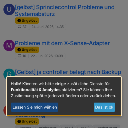
[gelöst] Sprinclecontrol Probleme und
U
Systemabsturz
Ungelöst
37
24. Juni 2026, 14:35
Probleme mit dem X-Sense-Adapter
M
Ungelöst
16
22. Juni 2026, 10:39
[Gelöst] js controller belegt nach Backup
G
sehr viel Speicher
Hallo! Könnten wir bitte einige zusätzliche Dienste für
Ungelöst
Funktionalität & Analytics
aktivieren? Sie können Ihre
9
19. Juni 2026, 14:58
Zustimmung später jederzeit ändern oder zurückziehen.
Loxone Adapter Miniserver Gen 2 keine
Lassen Sie mich wählen
Das ist ok
W
Verbindung
Ungelöst
loxone
miniserver
gen 1
gen 2
socket error