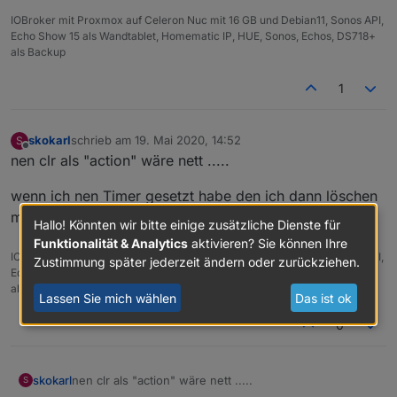
hinzugefügt
IOBroker mit Proxmox auf Celeron Nuc mit 16 GB und Debian11, Sonos API,
die Berechnung der Kreise in countdown circle
Echo Show 15 als Wandtablet, Homematic IP, HUE, Sonos, Echos, DS718+
wurden bei 0 werten korrigiert
als Backup
die javascript intervals wurden im edit mode
entfernt, da sie die anpassung und speicherung
1
von konfigurationswerten verhinderte.
skokarl
schrieb am
19. Mai 2020, 14:52
S
zuletzt editiert von
Offline
nen clr als "action" wäre nett .....
wenn ich nen Timer gesetzt habe den ich dann löschen
möchte ( vor dem Start ) ....
Hallo! Könnten wir bitte einige zusätzliche Dienste für
Funktionalität & Analytics
aktivieren? Sie können Ihre
IOBroker mit Proxmox auf Celeron Nuc mit 16 GB und Debian11, Sonos API,
Zustimmung später jederzeit ändern oder zurückziehen.
Echo Show 15 als Wandtablet, Homematic IP, HUE, Sonos, Echos, DS718+
als Backup
Lassen Sie mich wählen
Das ist ok
0
nen clr als "action" wäre nett .....
skokarl
S