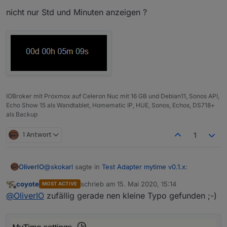
nicht nur Std und Minuten anzeigen ?
IOBroker mit Proxmox auf Celeron Nuc mit 16 GB und Debian11, Sonos API,
Echo Show 15 als Wandtablet, Homematic IP, HUE, Sonos, Echos, DS718+
als Backup
1 Antwort
1
@
skokarl
sagte in
Test Adapter mytime v0.1.x
:
OliverIO
coyote
schrieb am
15. Mai 2020, 15:14
MOST ACTIVE
zuletzt editiert von
Offline
@
OliverIO
@
OliverIO
zufällig gerade nen kleine Typo gefunden ;-)
ja 0.1.2 ist auf github verfügbar
Kann ich schon eine bereinigte Version
hab ich gleich heute morgen gefixt
runterladen ?