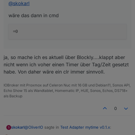
@
skokarl
wäre das dann in cmd
ja, so mache ich es aktuell über Blockly....klappt aber
nicht wenn ich voher einen Timer über Tag/Zeit gesetzt
habe. Von daher wäre ein clr immer sinnvoll.
IOBroker mit Proxmox auf Celeron Nuc mit 16 GB und Debian11, Sonos API,
Echo Show 15 als Wandtablet, Homematic IP, HUE, Sonos, Echos, DS718+
als Backup
0
@
OliverIO
sagte in
Test Adapter mytime v0.1.x
:
skokarl
S