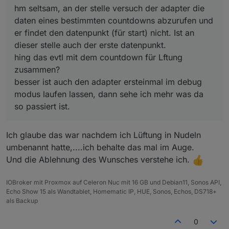
daten eines bestimmten countdowns abzurufen und
hm seltsam, an der stelle versuch der adapter die
er findet den datenpunkt (für start) nicht. Ist an dieser
daten eines bestimmten countdowns abzurufen und
stelle auch der erste datenpunkt.
er findet den datenpunkt (für start) nicht. Ist an
hing das evtl mit dem countdown für Lftung
dieser stelle auch der erste datenpunkt.
zusammen?
besser ist auch den adapter ersteinmal im debug
hing das evtl mit dem countdown für Lftung
modus laufen lassen, dann sehe ich mehr was da so
zusammen?
passiert ist.
besser ist auch den adapter ersteinmal im debug
modus laufen lassen, dann sehe ich mehr was da
so passiert ist.
Ich glaube das war nachdem ich Lüftung in Nudeln
umbenannt hatte,....ich behalte das mal im Auge.
Und die Ablehnung des Wunsches verstehe ich.
IOBroker mit Proxmox auf Celeron Nuc mit 16 GB und Debian11, Sonos API,
Echo Show 15 als Wandtablet, Homematic IP, HUE, Sonos, Echos, DS718+
als Backup
0