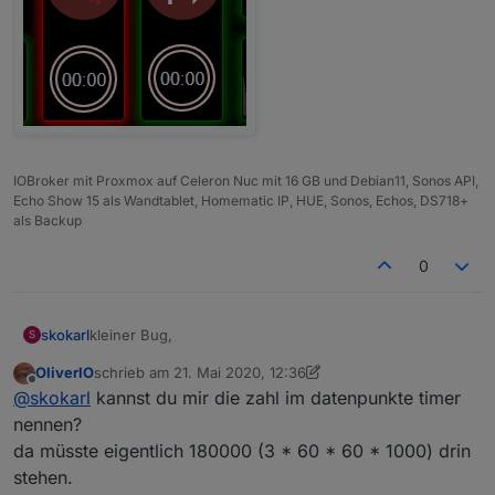
IOBroker mit Proxmox auf Celeron Nuc mit 16 GB und Debian11, Sonos API,
Echo Show 15 als Wandtablet, Homematic IP, HUE, Sonos, Echos, DS718+
als Backup
0
kleiner Bug,
skokarl
S
OliverIO
schrieb am
21. Mai 2020, 12:36
Beim Start wird eine Sek aufaddiert, und vermutlich
zuletzt editiert von OliverIO
Offline
@
skokarl
kannst du mir die zahl im datenpunkte timer
deshalb ist auch ein Start mit 0 möglich.
nennen?
da müsste eigentlich 180000 (3 * 60 * 60 * 1000) drin
stehen.