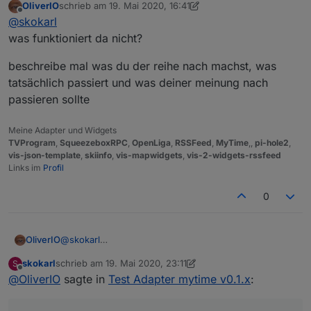
OliverIO
schrieb am
19. Mai 2020, 16:41
zuletzt editiert von OliverIO
Offline
@
skokarl
@
skokarl
was funktioniert da nicht?
ja, so mache ich es aktuell über Blockly....klappt aber
wäre das dann in cmd
nicht wenn ich voher einen Timer über Tag/Zeit gesetzt
beschreibe mal was du der reihe nach machst, was
habe. Von daher wäre ein clr immer sinnvoll.
tatsächlich passiert und was deiner meinung nach
passieren sollte
Meine Adapter und Widgets
TVProgram
,
SqueezeboxRPC
,
OpenLiga
,
RSSFeed
,
MyTime
,,
pi-hole2
,
vis-json-template
,
skiinfo
,
vis-mapwidgets
,
vis-2-widgets-rssfeed
Links im
Profil
0
@
skokarl
OliverIO
was funktioniert da nicht?
skokarl
schrieb am
19. Mai 2020, 23:11
S
beschreibe mal was du der reihe nach machst, was
zuletzt editiert von skokarl
Offline
@
OliverIO
sagte in
Test Adapter mytime v0.1.x
:
tatsächlich passiert und was deiner meinung nach
passieren sollte