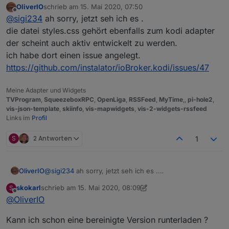
OliverIO
schrieb am
15. Mai 2020, 07:50
zuletzt editiert von
Offline
ich benötige die Elemente Ansicht in der rechts
@
sigi234
ah sorry, jetzt seh ich es .
die CSS-Style aufgelistet sind.
die datei styles.css gehört ebenfalls zum kodi adapter
Ist eh da? Man sieht das hier Kodi sprite drinnen ist.
der scheint auch aktiv entwickelt zu werden.
ich habe dort einen issue angelegt.
https://github.com/instalator/ioBroker.kodi/issues/47
Meine Adapter und Widgets
TVProgram
,
SqueezeboxRPC
,
OpenLiga
,
RSSFeed
,
MyTime
,,
pi-hole2
,
vis-json-template
,
skiinfo
,
vis-mapwidgets
,
vis-2-widgets-rssfeed
Links im
Profil
S
2 Antworten
1
OliverIO
@
sigi234
ah sorry, jetzt seh ich es .
die datei styles.css gehört ebenfalls zum kodi adapter
skokarl
schrieb am
15. Mai 2020, 08:09
S
der scheint auch aktiv entwickelt zu werden.
zuletzt editiert von skokarl
Offline
@
OliverIO
ich habe dort einen issue angelegt.
https://github.com/instalator/ioBroker.kodi/issues/47
Kann ich schon eine bereinigte Version runterladen ?