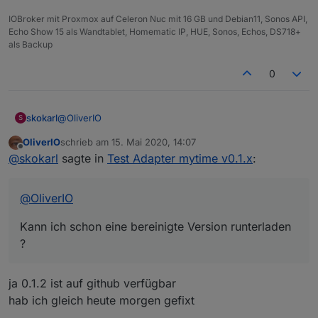
IOBroker mit Proxmox auf Celeron Nuc mit 16 GB und Debian11, Sonos API,
Echo Show 15 als Wandtablet, Homematic IP, HUE, Sonos, Echos, DS718+
als Backup
0
@
OliverIO
skokarl
S
OliverIO
schrieb am
15. Mai 2020, 14:07
Kann ich schon eine bereinigte Version runterladen ?
zuletzt editiert von
Offline
@
skokarl
sagte in
Test Adapter mytime v0.1.x
:
@
OliverIO
Kann ich schon eine bereinigte Version runterladen
?
ja 0.1.2 ist auf github verfügbar
hab ich gleich heute morgen gefixt