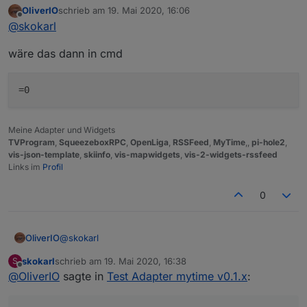
OliverIO
schrieb am
19. Mai 2020, 16:06
wenn ich nen Timer gesetzt habe den ich dann
zuletzt editiert von
Offline
@
skokarl
löschen möchte ( vor dem Start ) ....
wäre das dann in cmd
Meine Adapter und Widgets
TVProgram
,
SqueezeboxRPC
,
OpenLiga
,
RSSFeed
,
MyTime
,,
pi-hole2
,
vis-json-template
,
skiinfo
,
vis-mapwidgets
,
vis-2-widgets-rssfeed
Links im
Profil
0
@
skokarl
OliverIO
skokarl
schrieb am
19. Mai 2020, 16:38
S
wäre das dann in cmd
zuletzt editiert von
Offline
@
OliverIO
sagte in
Test Adapter mytime v0.1.x
: