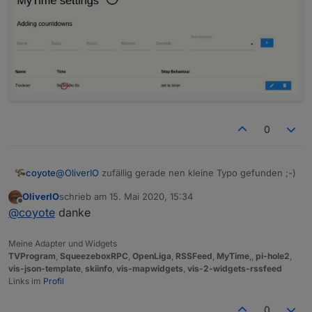
0
@
OliverIO
zufällig gerade nen kleine Typo gefunden ;-)
coyote
OliverIO
schrieb am
15. Mai 2020, 15:34
zuletzt editiert von
Offline
@
coyote
danke
Meine Adapter und Widgets
TVProgram
,
SqueezeboxRPC
,
OpenLiga
,
RSSFeed
,
MyTime
,,
pi-hole2
,
vis-json-template
,
skiinfo
,
vis-mapwidgets
,
vis-2-widgets-rssfeed
Links im
Profil
0