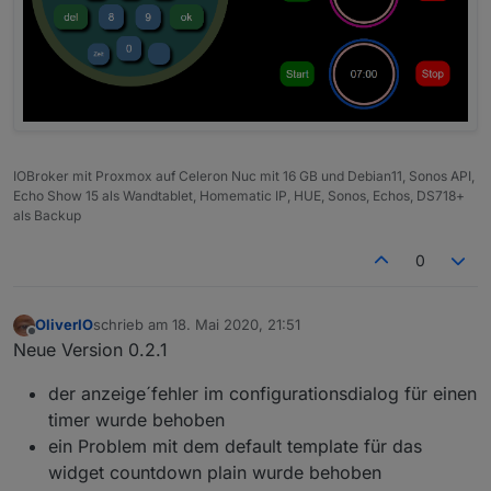
IOBroker mit Proxmox auf Celeron Nuc mit 16 GB und Debian11, Sonos API,
Echo Show 15 als Wandtablet, Homematic IP, HUE, Sonos, Echos, DS718+
als Backup
0
OliverIO
schrieb am
18. Mai 2020, 21:51
zuletzt editiert von
Offline
Neue Version 0.2.1
der anzeige´fehler im configurationsdialog für einen
timer wurde behoben
ein Problem mit dem default template für das
widget countdown plain wurde behoben