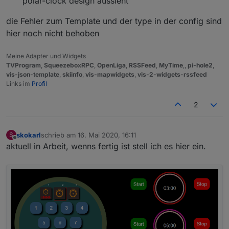
polar-clock design aussieht
die Fehler zum Template und der type in der config sind
hier noch nicht behoben
Meine Adapter und Widgets
TVProgram
,
SqueezeboxRPC
,
OpenLiga
,
RSSFeed
,
MyTime
,,
pi-hole2
,
vis-json-template
,
skiinfo
,
vis-mapwidgets
,
vis-2-widgets-rssfeed
Links im
Profil
2
skokarl
schrieb am
16. Mai 2020, 16:11
S
zuletzt editiert von
Offline
aktuell in Arbeit, wenns fertig ist stell ich es hier ein.