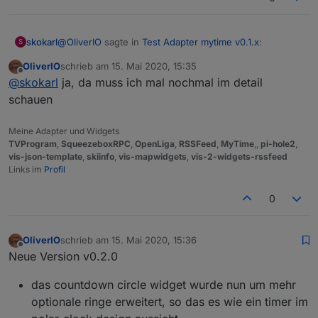
@
OliverIO
sagte in
Test Adapter mytime v0.1.x
:
skokarl
S
OliverIO
schrieb am
15. Mai 2020, 15:35
zuletzt editiert von
Offline
https://github.com/oweitman/iobroker.mytime
@
skokarl
ja, da muss ich mal nochmal im detail
schauen
sollte das Widget hiermit
Meine Adapter und Widgets
TVProgram
,
SqueezeboxRPC
,
OpenLiga
,
RSSFeed
,
MyTime
,,
pi-hole2
,
vis-json-template
,
skiinfo
,
vis-mapwidgets
,
vis-2-widgets-rssfeed
Links im
Profil
0
nicht nur Std und Minuten anzeigen ?
OliverIO
schrieb am
15. Mai 2020, 15:36
zuletzt editiert von
Offline
Neue Version v0.2.0
das countdown circle widget wurde nun um mehr
optionale ringe erweitert, so das es wie ein timer im