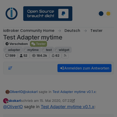
Weiter zum Inhalt
ioBroker Community Home
Deutsch
Tester
Test Adapter mytime
Verschoben
Tester
adapter
mytime
test
widget
599
52
184.2k
62
Anmelden zum Antworten
@
skokarl
sagte in
Test Adapter mytime v0.1.x
:
OliverIO
skokarl
schrieb am
15. Mai 2020, 07:22
S
zuletzt editiert von skokarl
Offline
@
OliverIO
sagte in
hab gerade noch was im LOG gesehen
Test Adapter mytime v0.1.x
:
hm seltsam, an der stelle versuch der adapter die