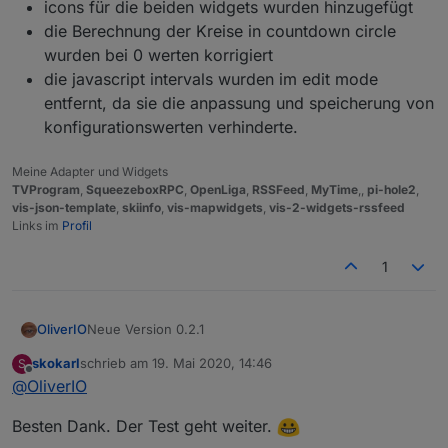
icons für die beiden widgets wurden hinzugefügt
die Berechnung der Kreise in countdown circle
wurden bei 0 werten korrigiert
die javascript intervals wurden im edit mode
entfernt, da sie die anpassung und speicherung von
konfigurationswerten verhinderte.
Meine Adapter und Widgets
TVProgram
,
SqueezeboxRPC
,
OpenLiga
,
RSSFeed
,
MyTime
,,
pi-hole2
,
vis-json-template
,
skiinfo
,
vis-mapwidgets
,
vis-2-widgets-rssfeed
Links im
Profil
1
Neue Version 0.2.1
OliverIO
skokarl
schrieb am
19. Mai 2020, 14:46
S
der anzeige´fehler im configurationsdialog für
zuletzt editiert von
Offline
@
OliverIO
einen timer wurde behoben
ein Problem mit dem default template für das
Besten Dank. Der Test geht weiter.
widget countdown plain wurde behoben
icons für die beiden widgets wurden