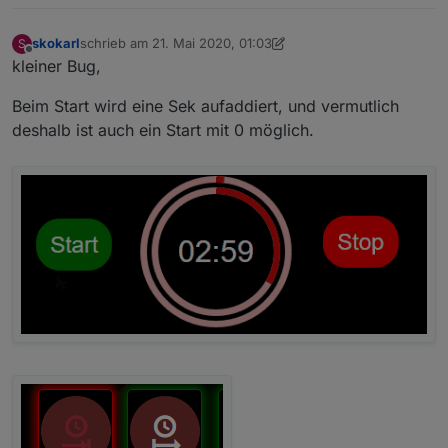
skokarl
schrieb am
21. Mai 2020, 01:03
S
zuletzt editiert von skokarl
Offline
kleiner Bug,
Beim Start wird eine Sek aufaddiert, und vermutlich
deshalb ist auch ein Start mit 0 möglich.