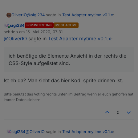
@
sigi234
sagte in
Test Adapter mytime v0.1.x
:
OliverIO
sigi234
FORUM TESTING
MOST ACTIVE
Online
@
OliverIO
sagte in
Test Adapter mytime v0.1.x
:
schrieb am
15. Mai 2020, 07:31
zuletzt editiert von
@
OliverIO
sagte in
Test Adapter mytime v0.1.x
:
das ist die Console-Ansicht (diese javascript Fehler
@
sigi234
sagte in
Test Adapter mytime
müssten eigentlich mit 0.1.2 behoben sein)
v0.1.x
:
ich benötige die Elemente Ansicht in der rechts die
ich benötige die Elemente Ansicht in der rechts die
CSS-Style aufgelistet sind.
CSS-Style aufgelistet sind.
Da diese Anzeige oft länger ist wie das Fenster
@
OliverIO
anzeigen kann, müsstest du nach dem markieren, den
unteren Teil des Fensters größer machen, damit mehr
Ist eh da? Man sieht das hier Kodi sprite drinnen ist.
drauf passt
schau nochmal auf meinen screenshot ob es dann bei
Bitte benutzt das Voting rechts unten im Beitrag wenn er euch geholfen hat.
dir genauso aussieht
Auf das Auswahlwerkzeug links
Immer Daten sichern!
dann das Element auswählen
dann rechts schauen, was da aktiv ist.
0
@
OliverIO
sagte in
Test Adapter mytime v0.1.x
:
sigi234