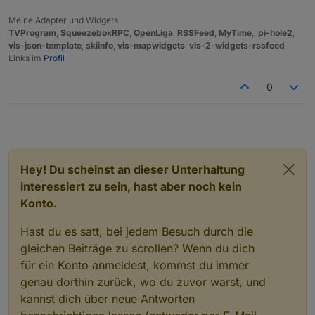
Meine Adapter und Widgets
TVProgram
,
SqueezeboxRPC
,
OpenLiga
,
RSSFeed
,
MyTime
,,
pi-hole2
,
vis-json-template
,
skiinfo
,
vis-mapwidgets
,
vis-2-widgets-rssfeed
Links im
Profil
0
Hey! Du scheinst an dieser Unterhaltung
interessiert zu sein, hast aber noch kein
Konto.
Hast du es satt, bei jedem Besuch durch die
gleichen Beiträge zu scrollen? Wenn du dich
für ein Konto anmeldest, kommst du immer
genau dorthin zurück, wo du zuvor warst, und
kannst dich über neue Antworten