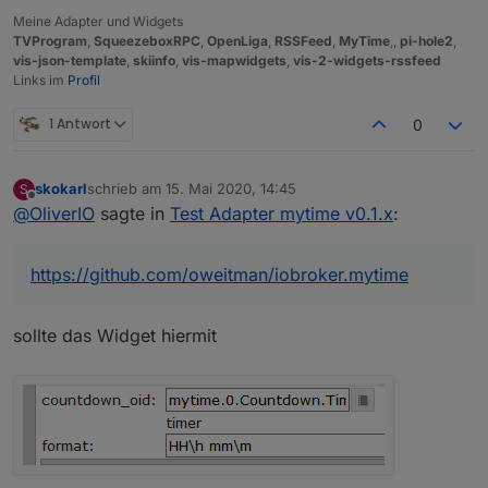
Meine Adapter und Widgets
TVProgram
,
SqueezeboxRPC
,
OpenLiga
,
RSSFeed
,
MyTime
,,
pi-hole2
,
vis-json-template
,
skiinfo
,
vis-mapwidgets
,
vis-2-widgets-rssfeed
Links im
Profil
1 Antwort
0
skokarl
schrieb am
15. Mai 2020, 14:45
S
zuletzt editiert von
Offline
@
OliverIO
sagte in
Test Adapter mytime v0.1.x
:
https://github.com/oweitman/iobroker.mytime
sollte das Widget hiermit