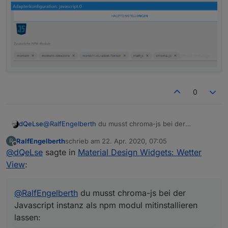
0
dQeLse
@
RalfEngelberth
du musst chroma-js bei der
Javascript instanz als npm modul mitinstallieren lassen:
RalfEngelberth
schrieb am
22. Apr. 2020, 07:05
R
zuletzt editiert von
Offline
@
dQeLse
sagte in
Material Design Widgets: Wetter
View
:
@
RalfEngelberth
du musst chroma-js bei der
Javascript instanz als npm modul mitinstallieren
lassen: