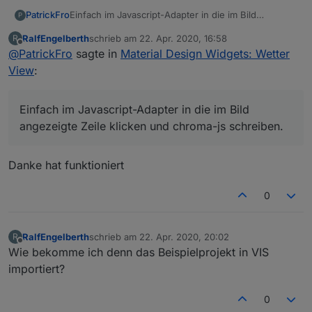
PatrickFro
Einfach im Javascript-Adapter in die im Bild
P
angezeigte Zeile klicken und chroma-js schreiben.
RalfEngelberth
schrieb am
22. Apr. 2020, 16:58
R
zuletzt editiert von
Offline
@
PatrickFro
sagte in
Material Design Widgets: Wetter
View
:
Einfach im Javascript-Adapter in die im Bild
angezeigte Zeile klicken und chroma-js schreiben.
Danke hat funktioniert
0
RalfEngelberth
schrieb am
22. Apr. 2020, 20:02
R
zuletzt editiert von
Offline
Wie bekomme ich denn das Beispielprojekt in VIS
importiert?
0