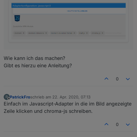
Wie kann ich das machen?
Gibt es hierzu eine Anleitung?
0
PatrickFro
schrieb am
22. Apr. 2020, 07:13
P
zuletzt editiert von
Offline
Einfach im Javascript-Adapter in die im Bild angezeigte
Zeile klicken und chroma-js schreiben.
0