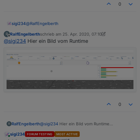
0
materialdesign/tree/master/examples/Weat
her
Folgende NPM Module und Einstellung im
@
RalfEngelberth
sigi234
Javascript Adapter:
RalfEngelberth
schrieb am
25. Apr. 2020, 07:10
R
Hast du schon mal die Runtime gestartet, sieht es da
zuletzt editiert von Negalein
Offline
@
sigi234
Hier ein Bild vom Runtime
auch so aus?
0
RalfEngelberth
@
sigi234
Hier ein Bild vom Runtime
R
sigi234
FORUM TESTING
MOST ACTIVE
Online