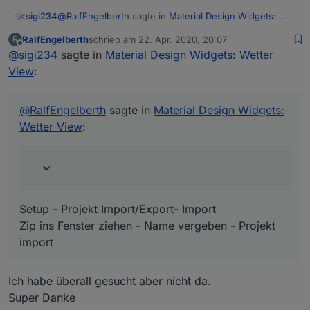
@
RalfEngelberth
sagte in
Material Design Widgets:
sigi234
Wetter View
:
RalfEngelberth
schrieb am
22. Apr. 2020, 20:07
R
zuletzt editiert von
Offline
@
sigi234
sagte in
Wie bekomme ich denn das Beispielprojekt in VIS
Material Design Widgets: Wetter
importiert?
View
:
Setup - Projekt Import/Export- Import
Zip ins Fenster ziehen - Name vergeben - Projekt
import
@
RalfEngelberth
sagte in
Material Design Widgets:
Wetter View
:
Setup - Projekt Import/Export- Import
Zip ins Fenster ziehen - Name vergeben - Projekt
import
Ich habe überall gesucht aber nicht da.
Super Danke