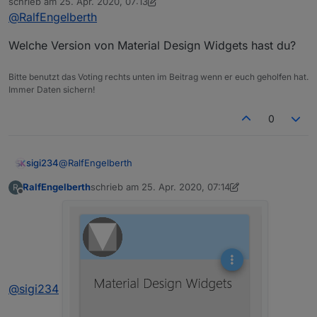
schrieb am
25. Apr. 2020, 07:13
zuletzt editiert von sigi234
@
RalfEngelberth
Welche Version von Material Design Widgets hast du?
Bitte benutzt das Voting rechts unten im Beitrag wenn er euch geholfen hat.
Immer Daten sichern!
0
@
RalfEngelberth
sigi234
RalfEngelberth
schrieb am
25. Apr. 2020, 07:14
R
Welche Version von Material Design Widgets hast du?
zuletzt editiert von Negalein
Offline
@
sigi234