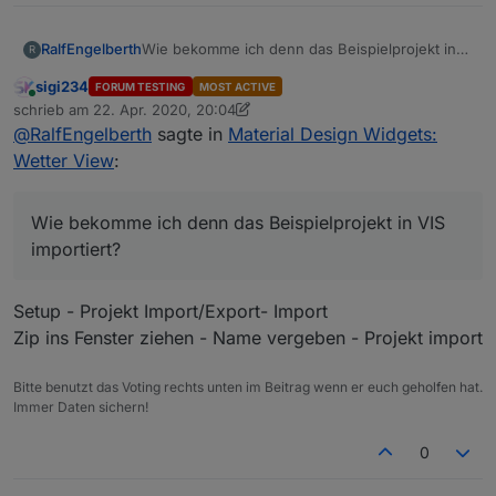
RalfEngelberth
Wie bekomme ich denn das Beispielprojekt in
R
VIS importiert?
sigi234
FORUM TESTING
MOST ACTIVE
Online
schrieb am
22. Apr. 2020, 20:04
zuletzt editiert von sigi234
@
RalfEngelberth
sagte in
Material Design Widgets:
Wetter View
:
Wie bekomme ich denn das Beispielprojekt in VIS
importiert?
Setup - Projekt Import/Export- Import
Zip ins Fenster ziehen - Name vergeben - Projekt import
Bitte benutzt das Voting rechts unten im Beitrag wenn er euch geholfen hat.
Immer Daten sichern!
0