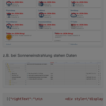
z.B. bei Sonneneinstrahlung stehen Daten
[{
"rightText"
:
"
\n
\n
            <div style=
\"
display: