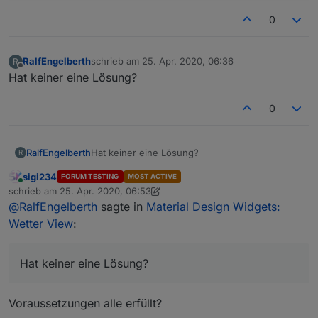
0
RalfEngelberth
schrieb am
25. Apr. 2020, 06:36
R
zuletzt editiert von
Offline
Hat keiner eine Lösung?
0
RalfEngelberth
Hat keiner eine Lösung?
R
sigi234
FORUM TESTING
MOST ACTIVE
Online
schrieb am
25. Apr. 2020, 06:53
zuletzt editiert von sigi234
@
RalfEngelberth
sagte in
Material Design Widgets:
Wetter View
:
Hat keiner eine Lösung?
Voraussetzungen alle erfüllt?