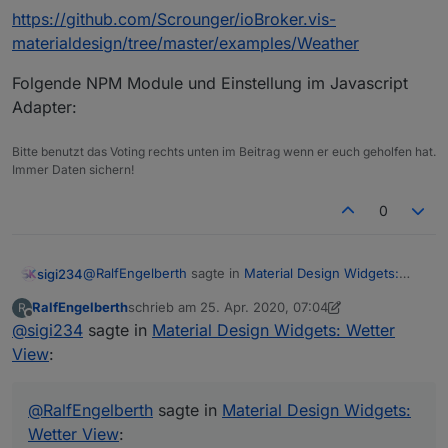
https://github.com/Scrounger/ioBroker.vis-
materialdesign/tree/master/examples/Weather
Folgende NPM Module und Einstellung im Javascript
Adapter:
Bitte benutzt das Voting rechts unten im Beitrag wenn er euch geholfen hat.
Immer Daten sichern!
0
@
RalfEngelberth
sagte in
Material Design Widgets:
sigi234
Wetter View
:
RalfEngelberth
schrieb am
25. Apr. 2020, 07:04
R
zuletzt editiert von Negalein
Offline
@
sigi234
sagte in
Hat keiner eine Lösung?
Material Design Widgets: Wetter
View
:
Voraussetzungen alle erfüllt?
@
RalfEngelberth
sagte in
Material Design Widgets:
https://github.com/Scrounger/ioBroker.vis-
Wetter View
:
materialdesign/tree/master/examples/Weather