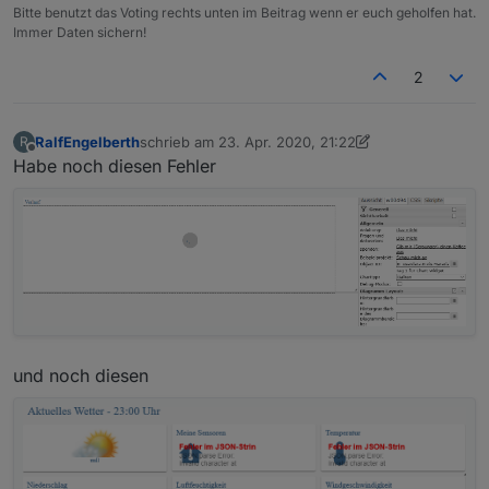
Bitte benutzt das Voting rechts unten im Beitrag wenn er euch geholfen hat.
Immer Daten sichern!
2
RalfEngelberth
schrieb am
23. Apr. 2020, 21:22
R
zuletzt editiert von Negalein
Offline
Habe noch diesen Fehler
und noch diesen