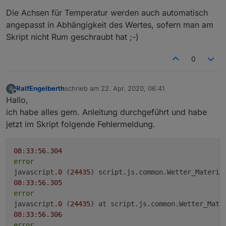
Die Achsen für Temperatur werden auch automatisch
angepasst in Abhängigkeit des Wertes, sofern man am
Skript nicht Rum geschraubt hat ;-)
0
RalfEngelberth
schrieb am
22. Apr. 2020, 06:41
R
zuletzt editiert von
konnte das gerade in der Vorschau gut sehen,
Offline
Hallo,
@
Scrounger
richtig cool gemacht
ich habe alles gem. Anleitung durchgeführt und habe
jetzt im Skript folgende Fehlermeldung.
08
:
33
:
56.304
error
javascript
.0
 (
24435
) script.js.common.Wetter_Materia
08
:
33
:
56.305
error
javascript
.0
 (
24435
) at script.js.common.Wetter_Mate
08
:
33
:
56.306
error