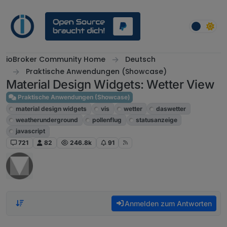
Weiter zum Inhalt
ioBroker Community Home
Deutsch
Praktische Anwendungen (Showcase)
Material Design Widgets: Wetter View
Praktische Anwendungen (Showcase)
material design widgets
vis
wetter
daswetter
weatherunderground
pollenflug
statusanzeige
javascript
721
82
246.8k
91
Anmelden zum Antworten