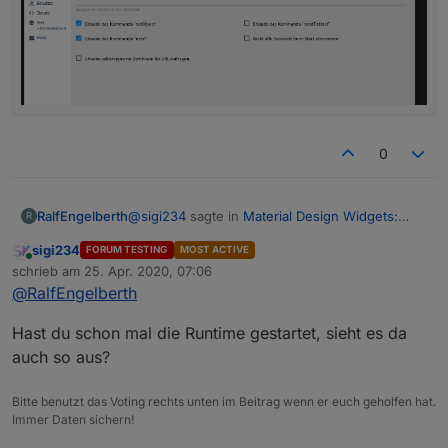
0
@
sigi234
sagte in
Material Design Widgets:
RalfEngelberth
R
Wetter View
:
sigi234
FORUM TESTING
MOST ACTIVE
Online
@
RalfEngelberth
sagte in
Material Design
schrieb am
25. Apr. 2020, 07:06
zuletzt editiert von
Widgets: Wetter View
:
@
RalfEngelberth
Ja, stehen drin
Hast du schon mal die Runtime gestartet, sieht es da
Hat keiner eine Lösung?
auch so aus?
Voraussetzungen alle erfüllt?
Bitte benutzt das Voting rechts unten im Beitrag wenn er euch geholfen hat.
Immer Daten sichern!
https://github.com/Scrounger/ioBroker.vis
-