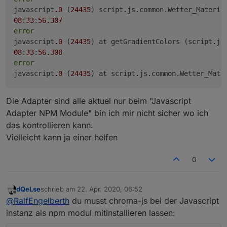
javascript
.0
 (
24435
) script.js.common.Wetter_Materia
08
:
33
:
56.307
error
javascript
.0
 (
24435
) at getGradientColors (script.js
08
:
33
:
56.308
error
javascript
.0
 (
24435
) at script.js.common.Wetter_Mate
Die Adapter sind alle aktuel nur beim "Javascript
Adapter NPM Module" bin ich mir nicht sicher wo ich
das kontrollieren kann.
Vielleicht kann ja einer helfen
0
dQeLse
schrieb am
22. Apr. 2020, 06:52
zuletzt editiert von
Offline
@
RalfEngelberth
du musst chroma-js bei der Javascript
instanz als npm modul mitinstallieren lassen: