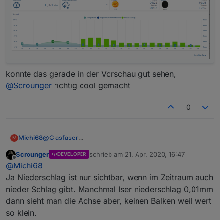
konnte das gerade in der Vorschau gut sehen,
@
Scrounger
richtig cool gemacht
0
Michi68
@
Glasfaser
M
mm Scheint nur bei Niederschlag eingeblendet zu
Scrounger
schrieb am
21. Apr. 2020, 16:47
DEVELOPER
werden
zuletzt editiert von
Offline
@
Michi68
Ja Niederschlag ist nur sichtbar, wenn im Zeitraum auch
nieder Schlag gibt. Manchmal Iser niederschlag 0,01mm
dann sieht man die Achse aber, keinen Balken weil wert
so klein.