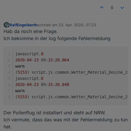
0
RalfEngelberth
schrieb am
23. Apr. 2020, 07:23
R
zuletzt editiert von
Offline
Hab da noch eine Frage.
Ich bekomme in der log folgende Fehlermeldung
javascript.
0
2020
-
04
-
23
 09:
15
:
20.864
warn
(
5153
) script.js.common.Wetter_Material_Desine_20
javascript.
0
2020
-
04
-
23
 09:
15
:
20.848
warn
(
5153
) script.js.common.Wetter_Material_Desine_20
Der Pollenflug ist installiert und steht auf NRW.
Ich vermute, dass das was mit der Fehlermeldung zu tun
hat.