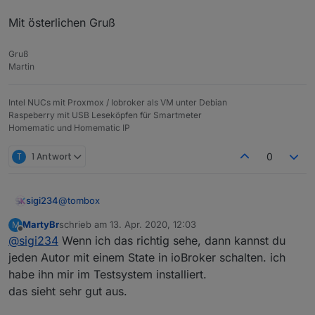
Mit den states in "control.*" können die Bewässerung
oder die einzigen Ventile gestartet und gestoppt
Mit österlichen Gruß
werden.
Die bessere alternative die auch weiterentwickelt
wird ist:
Gruß
https://github.com/Dirk-Peter-
Martin
md/ioBroker.sprinklecontrol
https://forum.iobroker.net/topic/44493/test-
adapter-sprinkle-control-0-1-4-latest
Intel NUCs mit Proxmox / Iobroker als VM unter Debian
Raspeberry mit USB Leseköpfen für Smartmeter
Homematic und Homematic IP
T
1 Antwort
0
@
tombox
sigi234
MartyBr
schrieb am
13. Apr. 2020, 12:03
M
Cool, ist es auch geplant für andere Hersteller?
zuletzt editiert von
Offline
@
sigi234
Wenn ich das richtig sehe, dann kannst du
Gardena?
Sind Widgets geplant?
jeden Autor mit einem State in ioBroker schalten. ich
habe ihn mir im Testsystem installiert.
das sieht sehr gut aus.