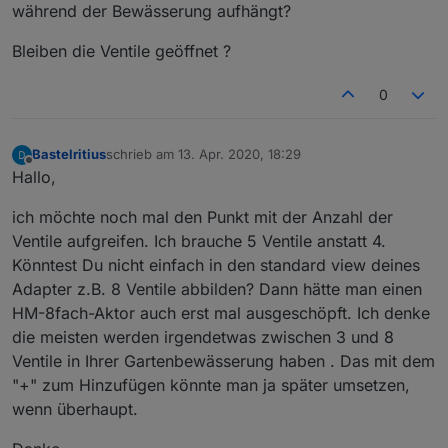
während der Bewässerung aufhängt?
Man gibt nur hier einen Wert (ein vielfaches von 60)
als Text ein. So wie ich das
hier im Beitrag
schon
Bleiben die Ventile geöffnet ?
geschrieben habe, dann startet die Bewässerung
sofort.
Oder wie kann ich das anders angeben ? Vielleicht
habe ich es ja auch falsch verstanden.
0
Bastelritius
schrieb am
13. Apr. 2020, 18:29
zuletzt editiert von
Offline
Hallo,
ich möchte noch mal den Punkt mit der Anzahl der
Ventile aufgreifen. Ich brauche 5 Ventile anstatt 4.
Könntest Du nicht einfach in den standard view deines
Adapter z.B. 8 Ventile abbilden? Dann hätte man einen
HM-8fach-Aktor auch erst mal ausgeschöpft. Ich denke
die meisten werden irgendetwas zwischen 3 und 8
Ventile in Ihrer Gartenbewässerung haben . Das mit dem
"+" zum Hinzufügen könnte man ja später umsetzen,
wenn überhaupt.