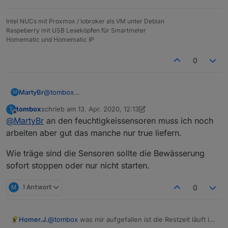
Intel NUCs mit Proxmox / Iobroker als VM unter Debian
Raspeberry mit USB Leseköpfen für Smartmeter
Homematic und Homematic IP
0
MartyBr
@
tombox
M
Ich habe den Adapter nun in Produktivsystem
tombox
schrieb am
13. Apr. 2020, 12:13
T
installiert und die ersten vier Kreise dazu geschaltet.
zuletzt editiert von tombox
Offline
@
MartyBr
an den feuchtigkeissensoren muss ich noch
Ich habe als Feuchtigkeitssensor einen umgebauten
Gardena. Er liefert true/false, keine analogen Werte.
arbeiten aber gut das manche nur true liefern.
Kann man ihn auch hier eintragen? Es sieht so aus, als
ob im Adapter Werte eingetragen werden müssen.
Wie träge sind die Sensoren sollte die Bewässerung
sofort stoppen oder nur nicht starten.
M
1 Antwort
0
Homer.J.
@
tombox
was mir aufgefallen ist die Restzeit läuft im