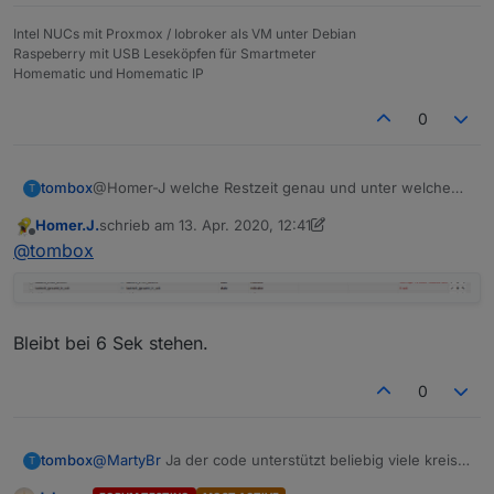
Intel NUCs mit Proxmox / Iobroker als VM unter Debian
Raspeberry mit USB Leseköpfen für Smartmeter
Homematic und Homematic IP
0
tombox
@Homer-J welche Restzeit genau und unter welchen
T
Umständen und wie lange.
Homer.J.
schrieb am
13. Apr. 2020, 12:41
zuletzt editiert von Homer.J.
Offline
@
tombox
Bleibt bei 6 Sek stehen.
0
tombox
@
MartyBr
Ja der code unterstützt beliebig viele kreise.
T
Es scheitert wirklich an den Visualisierung in den