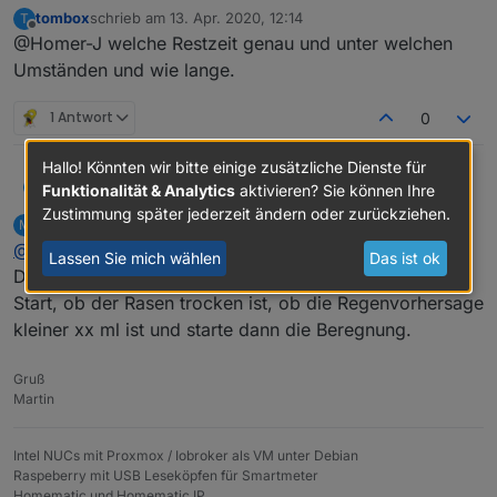
Minuswert. Ist das so gewollt. Laufzeit gesamt läuft
tombox
schrieb am
13. Apr. 2020, 12:14
T
nicht mit.
zuletzt editiert von
Offline
@Homer-J welche Restzeit genau und unter welchen
Umständen und wie lange.
1 Antwort
0
Hallo! Könnten wir bitte einige zusätzliche Dienste für
@
MartyBr
an den feuchtigkeissensoren muss ich noch
tombox
Funktionalität & Analytics
aktivieren? Sie können Ihre
T
arbeiten aber gut das manche nur true liefern.
Zustimmung später jederzeit ändern oder zurückziehen.
MartyBr
schrieb am
13. Apr. 2020, 12:21
M
Wie träge sind die Sensoren sollte die Bewässerung
zuletzt editiert von
Offline
@
tombox
sofort stoppen oder nur nicht starten.
Lassen Sie mich wählen
Das ist ok
Die Sensoren sind extrem träge. Ich prüfe
vor
dem
Start, ob der Rasen trocken ist, ob die Regenvorhersage
kleiner xx ml ist und starte dann die Beregnung.
Gruß
Martin
Intel NUCs mit Proxmox / Iobroker als VM unter Debian
Raspeberry mit USB Leseköpfen für Smartmeter
Homematic und Homematic IP