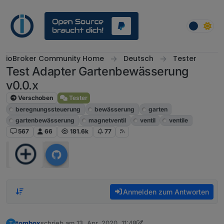
Weiter zum Inhalt
ioBroker Community Home
Deutsch
Tester
Test Adapter Gartenbewässerung
v0.0.x
Verschoben
Tester
beregnungssteuerung
bewässerung
garten
gartenbewässerung
magnetventil
ventil
ventile
567
66
181.6k
77
Anmelden zum Antworten
tombox
schrieb am
13. Apr. 2020, 11:48
T