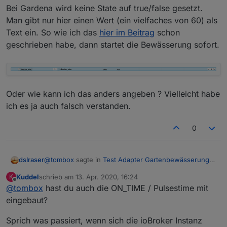
Bei Gardena wird keine State auf true/false gesetzt.
Man gibt nur hier einen Wert (ein vielfaches von 60) als
Text ein. So wie ich das
hier im Beitrag
schon
geschrieben habe, dann startet die Bewässerung sofort.
Oder wie kann ich das anders angeben ? Vielleicht habe
ich es ja auch falsch verstanden.
0
@
tombox
sagte in
Test Adapter Gartenbewässerung
dslraser
v0.0.x
:
Kuddel
schrieb am
13. Apr. 2020, 16:24
K
zuletzt editiert von
Offline
@
tombox
hast du auch die ON_TIME / Pulsestime mit
Der adapter ist eigentlich Herstellerunabhängig
zu musst nur ein State im ioBroker angeben egal
eingebaut?
Also für Gardena trifft diese Aussage "noch" nicht zu.
ob Gardena, Sonoff, HM oder KNX
Hier kann ich einen "Schalter" angeben, den gibt es
Sprich was passiert, wenn sich die ioBroker Instanz
aber bei Gardena nicht.
Bei Gardena wird keine State auf true/false gesetzt.