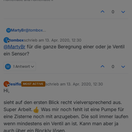
0
MartyBr
@
tombox
M
Die Sensoren sind extrem träge. Ich prüfe
vor
dem
tombox
schrieb am
13. Apr. 2020, 12:30
T
Start, ob der Rasen trocken ist, ob die
zuletzt editiert von
Offline
@
MartyBr
für die ganze Beregnung einer oder je Ventil
Regenvorhersage kleiner xx ml ist und starte dann die
Beregnung.
ein Sensor?
M
1 Antwort
0
lesiflo
schrieb am
13. Apr. 2020, 12:30
L
MOST ACTIVE
zuletzt editiert von
Offline
Hi,
sieht auf den ersten Blick recht vielversprechend aus.
Super Arbeit.
Was mir noch fehlt ist eine Pumpe für
eine Zisterne noch mit anzugeben. Die soll immer laufen
wenn mindestens ein Ventil an ist. Kann man aber ja
auch über ein Blockly lösen.