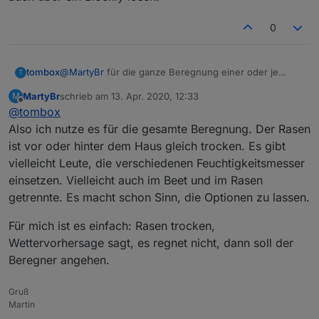
0
tombox
@
MartyBr
für die ganze Beregnung einer oder je
T
Ventil ein Sensor?
MartyBr
schrieb am
13. Apr. 2020, 12:33
M
zuletzt editiert von
Offline
@
tombox
Also ich nutze es für die gesamte Beregnung. Der Rasen
ist vor oder hinter dem Haus gleich trocken. Es gibt
vielleicht Leute, die verschiedenen Feuchtigkeitsmesser
einsetzen. Vielleicht auch im Beet und im Rasen
getrennte. Es macht schon Sinn, die Optionen zu lassen.
Für mich ist es einfach: Rasen trocken,
Wettervorhersage sagt, es regnet nicht, dann soll der
Beregner angehen.
Gruß
Martin