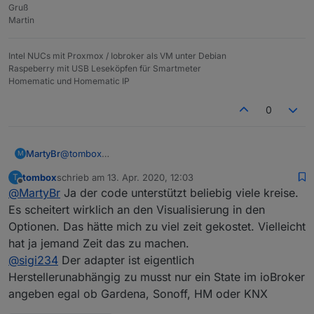
Gruß
Martin
Intel NUCs mit Proxmox / Iobroker als VM unter Debian
Raspeberry mit USB Leseköpfen für Smartmeter
Homematic und Homematic IP
0
@
tombox
MartyBr
M
Hallo tombox, das wird bestimmt mein
tombox
schrieb am
13. Apr. 2020, 12:03
T
Lieblingsadapter
Ich habe nur einen bescheidenen Wunsch: Ich habe
zuletzt editiert von
Offline
@
MartyBr
Ja der code unterstützt beliebig viele kreise.
mehr als 4 Kreise. Es wäre schön, wenn man per
Plus-Zeichen weitere Kreise aktivieren könnte.
Mit österlichen Gruß
Es scheitert wirklich an den Visualisierung in den
Optionen. Das hätte mich zu viel zeit gekostet. Vielleicht
hat ja jemand Zeit das zu machen.
@
sigi234
Der adapter ist eigentlich
Herstellerunabhängig zu musst nur ein State im ioBroker
angeben egal ob Gardena, Sonoff, HM oder KNX