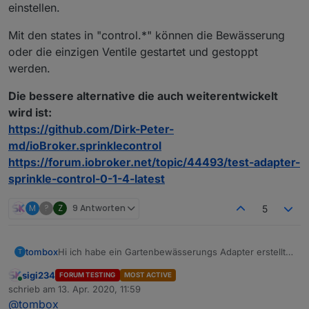
einstellen.
Mit den states in "control.*" können die Bewässerung
oder die einzigen Ventile gestartet und gestoppt
werden.
Die bessere alternative die auch weiterentwickelt
wird ist:
https://github.com/Dirk-Peter-
md/ioBroker.sprinklecontrol
https://forum.iobroker.net/topic/44493/test-adapter-
sprinkle-control-0-1-4-latest
M
?
Z
9 Antworten
5
Hi ich habe ein Gartenbewässerungs Adapter erstellt.
tombox
T
Er basiert auf dem
Skript
von Kuddel. Er wurde
sigi234
FORUM TESTING
MOST ACTIVE
komplett neugeschrieben nur die Optionen wurden
Zum Installieren:
Online
schrieb am
13. Apr. 2020, 11:59
übernommen.
https://github.com/TA2k/ioBroker.gartenbewaesserun
zuletzt editiert von
@
tombox
g