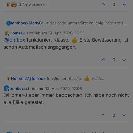
2 Antworten
0
tombox
@
MartyBr
Ja der code unterstützt beliebig viele kreise.
T
Es scheitert wirklich an den Visualisierung in den
Homer.J.
schrieb am
13. Apr. 2020, 12:06
Optionen. Das hätte mich zu viel zeit gekostet.
zuletzt editiert von
Offline
@
tombox
funktioniert Klasse.
Erste Bewässerung ist
Vielleicht hat ja jemand Zeit das zu machen.
@
sigi234
Der adapter ist eigentlich
schon Automatisch angegangen.
Herstellerunabhängig zu musst nur ein State im
ioBroker angeben egal ob Gardena, Sonoff, HM oder
0
KNX
@
tombox
funktioniert Klasse.
Erste
Homer.J.
Bewässerung ist schon Automatisch angegangen.
tombox
schrieb am
13. Apr. 2020, 12:08
T
zuletzt editiert von
Offline
@Homer-J aber immer beobachten. Ich habe noch nicht
alle Fälle getestet.
0