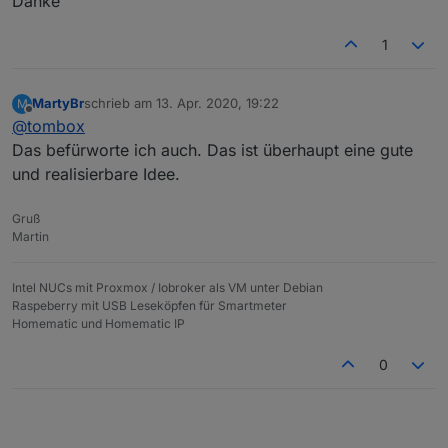
Danke
1
MartyBr
schrieb am
13. Apr. 2020, 19:22
M
zuletzt editiert von
Offline
@
tombox
Das befürworte ich auch. Das ist überhaupt eine gute
und realisierbare Idee.
Gruß
Martin
Intel NUCs mit Proxmox / Iobroker als VM unter Debian
Raspeberry mit USB Leseköpfen für Smartmeter
Homematic und Homematic IP
0