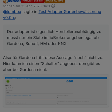
dslraser
FORUM TESTING
MOST ACTIVE
Optionen. Das hätte mich zu viel zeit gekostet.
Offline
schrieb am
13. Apr. 2020, 14:03
Vielleicht hat ja jemand Zeit das zu machen.
zuletzt editiert von dslraser
@
tombox
sagte in
Test Adapter Gartenbewässerung
@
sigi234
Der adapter ist eigentlich
Herstellerunabhängig zu musst nur ein State im
v0.0.x
:
ioBroker angeben egal ob Gardena, Sonoff, HM oder
KNX
Der adapter ist eigentlich Herstellerunabhängig zu
musst nur ein State im ioBroker angeben egal ob
Gardena, Sonoff, HM oder KNX
Also für Gardena trifft diese Aussage "noch" nicht zu.
Hier kann ich einen "Schalter" angeben, den gibt es
aber bei Gardena nicht.