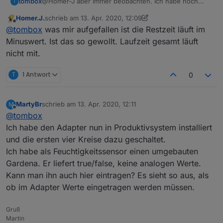
tombox
@Homer-J aber immer beobachten. Ich habe noch
T
nicht alle Fälle getestet.
Homer.J.
schrieb am
13. Apr. 2020, 12:09
zuletzt editiert von Homer.J.
Offline
@
tombox
was mir aufgefallen ist die Restzeit läuft im
Minuswert. Ist das so gewollt. Laufzeit gesamt läuft
nicht mit.
T
1 Antwort
0
MartyBr
schrieb am
13. Apr. 2020, 12:11
M
zuletzt editiert von
Offline
@
tombox
Ich habe den Adapter nun in Produktivsystem installiert
und die ersten vier Kreise dazu geschaltet.
Ich habe als Feuchtigkeitssensor einen umgebauten
Gardena. Er liefert true/false, keine analogen Werte.
Kann man ihn auch hier eintragen? Es sieht so aus, als
ob im Adapter Werte eingetragen werden müssen.
Gruß
Martin