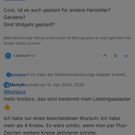
Unter Adapter das Github Icon klicken:
Cool, ist es auch geplant für andere Hersteller?
Gardena?
Beliebig auswählen und die Url einfügen.
Sind Widgets geplant?
Dann unter Adapter den Gartenbewaesserung Adapter
In den Instanzoptionen die jeweiligen Optionen
einstellen.
suchen und ganz rechts auf das
klicken.
Mit den states in "control.*" können die Bewässerung
Bitte benutzt das Voting rechts unten im Beitrag wenn er euch geholfen hat.
oder die einzigen Ventile gestartet und gestoppt
Immer Daten sichern!
werden.
Die bessere alternative die auch weiterentwickelt
wird ist:
M
1 Antwort
0
https://github.com/Dirk-Peter-
md/ioBroker.sprinklecontrol
https://forum.iobroker.net/topic/44493/test-
Hi ich habe ein Gartenbewässerungs Adapter erstellt.
tombox
T
adapter-sprinkle-control-0-1-4-latest
Er basiert auf dem
Skript
von Kuddel. Er wurde
MartyBr
schrieb am
13. Apr. 2020, 12:00
M
komplett neugeschrieben nur die Optionen wurden
Zum Installieren:
zuletzt editiert von
Offline
@
tombox
übernommen.
https://github.com/TA2k/ioBroker.gartenbewaesserun
g
Hallo tombox, das wird bestimmt mein Lieblingsadapter
Unter Adapter das Github Icon klicken:
Ich habe nur einen bescheidenen Wunsch: Ich habe
Beliebig auswählen und die Url einfügen.
Dann unter Adapter den Gartenbewaesserung Adapter
In den Instanzoptionen die jeweiligen Optionen
mehr als 4 Kreise. Es wäre schön, wenn man per Plus-
einstellen.
Zeichen weitere Kreise aktivieren könnte.
suchen und ganz rechts auf das
klicken.