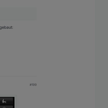
fgebaut:
#199