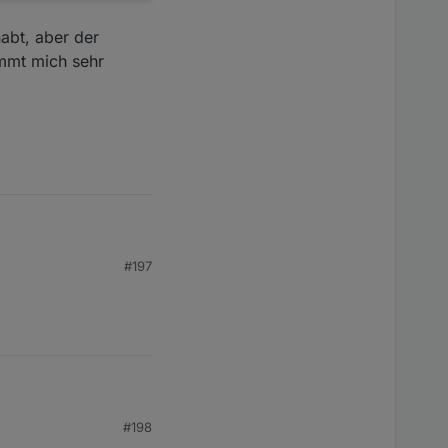
habt, aber der
immt mich sehr
#197
 Auto-Button soll
ber der Adapter macht
n.
#198