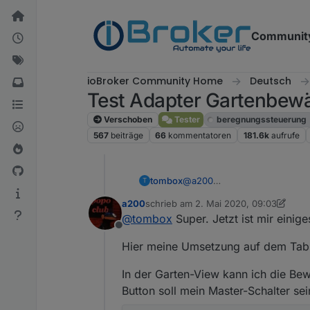
Weiter zum Inhalt
Communit
ioBroker Community Home
Deutsch
Test Adapter Gartenbewä
Verschoben
Tester
beregnungssteuerung
567
beiträge
66
kommentatoren
181.6k
aufrufe
tombox
@
a200
T
a ja
a200
schrieb am
2. Mai 2020, 09:03
b ja
zuletzt editiert von a200
5. Feb. 2020,
@
tombox
Super. Jetzt ist mir einig
c noch nicht
Offline
d manuell wird die bewässerun
Hier meine Umsetzung auf dem Tab
In der Garten-View kann ich die Be
Button soll mein Master-Schalter se