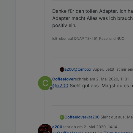
Danke für den tollen Adapter. Ich ha
Adapter macht Alles was ich brauche
positiv ein.
IoBroker auf QNAP TS-451, Raspi und NUC
@
tombox
Super. Jetzt ist mir e
a200
Coffeelover
schrieb am
2. Mai 2020, 11:31
C
Hier meine Umsetzung auf dem
zuletzt editiert von
@
a200
Sieht gut aus. Magst du es 
Offline
In der Garten-View kann ich di
mein Master-Schalter sein (wer
Die Bewässerung-View ist die 
Danke für den tollen Adapter. I
Coffeelover
@
a200
Sieht gut aus. M
C
Alles was ich brauche. Bis auf d
a200
schrieb am
2. Mai 2020, 14:14
zuletzt editiert von