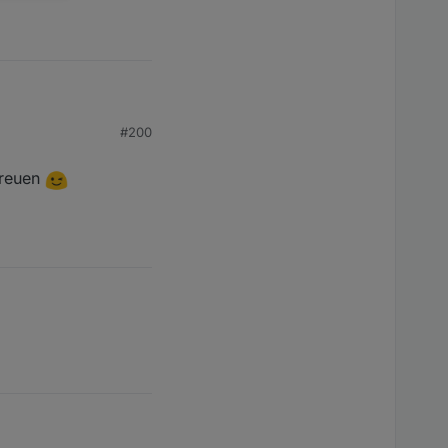
#200
freuen