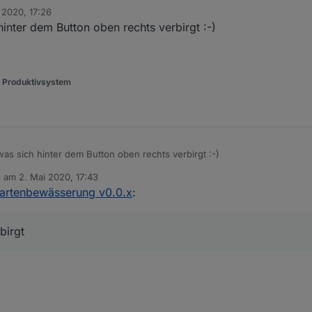
 2020, 17:26
n
inter dem Button oben rechts verbirgt :-)
s Produktivsystem
as sich hinter dem Button oben rechts verbirgt :-)
b am
2. Mai 2020, 17:43
 editiert von
Gartenbewässerung v0.0.x
:
birgt