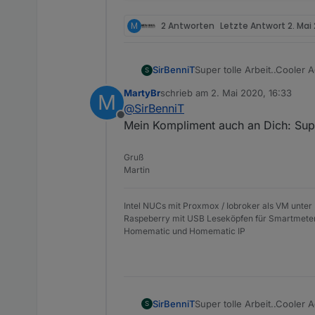
M
2 Antworten
Letzte Antwort
2. Mai
SirBenniT
Super tolle Arbeit..Cooler 
S
MartyBr
schrieb am
2. Mai 2020, 16:33
M
zuletzt editiert von
@
SirBenniT
Offline
Mein Kompliment auch an Dich: Super
Gruß
Martin
Intel NUCs mit Proxmox / Iobroker als VM unter
Raspeberry mit USB Leseköpfen für Smartmete
Homematic und Homematic IP
SirBenniT
Super tolle Arbeit..Cooler 
S