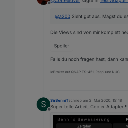
@
Coffeelover
sagte in
Test Adapter
Offline
@
a200
Sieht gut aus. Magst du e
Die Views sind von mir komplett neu
Spoiler
Falls du noch fragen hast, dann kan
IoBroker auf QNAP TS-451, Raspi und NUC
SirBenniT
schrieb am
2. Mai 2020, 15:48
S
zuletzt editiert von
Super tolle Arbeit..Cooler Adapter 
Offline