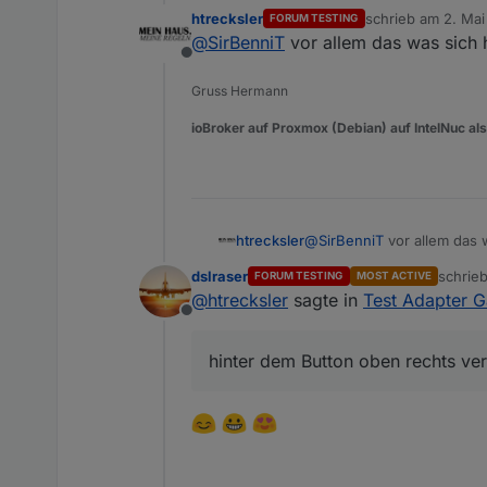
htrecksler
schrieb am
2. Mai
FORUM TESTING
zuletzt editiert vo
@
SirBenniT
vor allem das was sich h
Offline
Gruss Hermann
ioBroker auf Proxmox (Debian) auf IntelNuc al
htrecksler
@
SirBenniT
vor allem das w
dslraser
schrie
FORUM TESTING
MOST ACTIVE
zuletzt
@
htrecksler
sagte in
Test Adapter 
Offline
hinter dem Button oben rechts ver