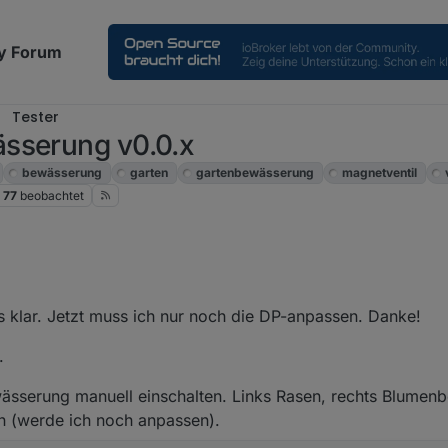
y Forum
Tester
sserung v0.0.x
bewässerung
garten
gartenbewässerung
magnetventil
77
beobachtet
 11:07
es klar. Jetzt muss ich nur noch die DP-anpassen. Danke!
g aktiv also alle ventile nacheinander
.
wässerung manuell einschalten. Links Rasen, rechts Blumenb
in (werde ich noch anpassen).