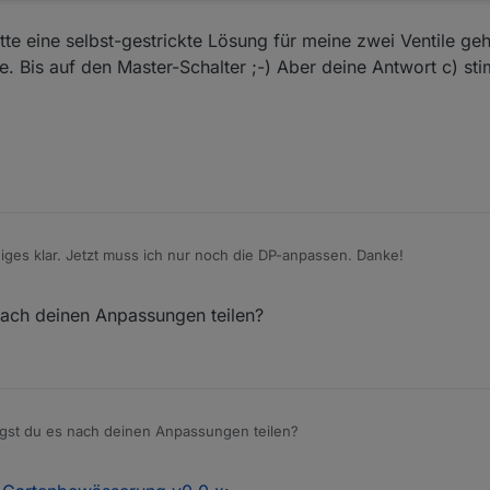
tte eine selbst-gestrickte Lösung für meine zwei Ventile ge
. Bis auf den Master-Schalter ;-) Aber deine Antwort c) st
iniges klar. Jetzt muss ich nur noch die DP-anpassen. Danke!
 Tab.
nach deinen Anpassungen teilen?
e Bewässerung manuell einschalten. Links Rasen, rechts Blumenbeet. Der
de ich noch anpassen).
Setup-View.
ch hatte eine selbst-gestrickte Lösung für meine zwei Ventile gehabt, a
agst du es nach deinen Anpassungen teilen?
en Master-Schalter ;-) Aber deine Antwort c) stimmt mich sehr positiv ei