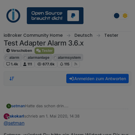
Weiter zum Inhalt
ioBroker Community Home
Deutsch
Tester
Test Adapter Alarm 3.6.x
Verschoben
Tester
alarm
alarmanlage
alarmsystem
1.4k
111
677.6k
115
Anmelden zum Antworten
Hatte das schon drin.
setman
S
skokarl
schrieb am
1. Mai 2020, 14:38
S
zuletzt editiert von
Offline
@
setman
Setman, würdest Du bitte ein Alarm Widget von Dir zur