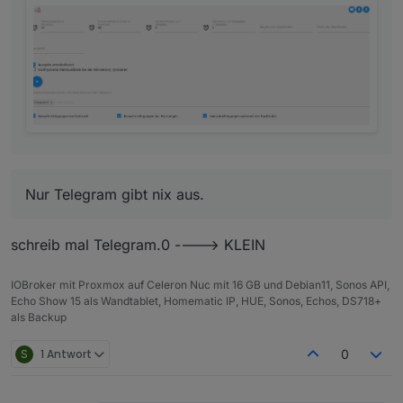
Nur Telegram gibt nix aus.
schreib mal Telegram.0 ----> KLEIN
Nur Telegram gibt nix aus.
Wenn ich iobroker neu starte bekomm ich eine
IOBroker mit Proxmox auf Celeron Nuc mit 16 GB und Debian11, Sonos API,
meldung
Echo Show 15 als Wandtablet, Homematic IP, HUE, Sonos, Echos, DS718+
als Backup
S
1 Antwort
0