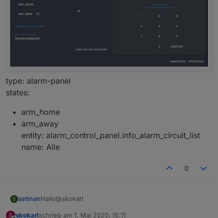
type: alarm-panel
states:
arm_home
arm_away
entity: alarm_control_panel.info_alarm_circuit_list
name: Alle
0
Hallo@skokarl
setman
S
skokarl
schrieb am
1. Mai 2020, 15:11
S
Hab es mit Lovelace-Ui erstellt.