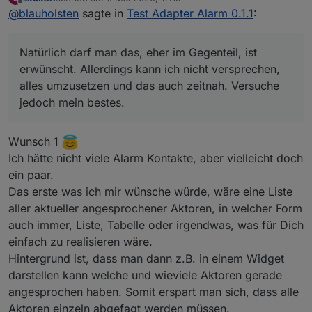
zuletzt editiert von
Offline
@
blauholsten
sagte in
@
blauholsten
Test Adapter Alarm 0.1.1
:
Natürlich darf man das, eher im Gegenteil, ist
Darf man noch Wünsche anmelden, der
erwünscht. Allerdings kann ich nicht versprechen,
Adapter hat unglaublich Potenzial.....spiele
Natürlich darf man das, eher im Gegenteil, ist
alles umzusetzen und das auch zeitnah. Versuche
nen bisschen rum,
erwünscht. Allerdings kann ich nicht versprechen,
jedoch mein bestes.
da fallen mir bestimmt noch einige Dinge ein.
alles umzusetzen und das auch zeitnah. Versuche
jedoch mein bestes.
Wunsch 1
Ich hätte nicht viele Alarm Kontakte, aber vielleicht doch
ein paar.
Das erste was ich mir wünsche würde, wäre eine Liste
aller aktueller angesprochener Aktoren, in welcher Form
auch immer, Liste, Tabelle oder irgendwas, was für Dich
einfach zu realisieren wäre.
Hintergrund ist, dass man dann z.B. in einem Widget
darstellen kann welche und wieviele Aktoren gerade
angesprochen haben. Somit erspart man sich, dass alle
Aktoren einzeln abgefagt werden müssen.