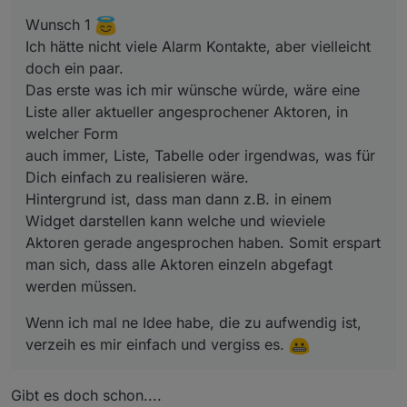
auch immer, Liste, Tabelle oder irgendwas, was für
Dich einfach zu realisieren wäre.
Wunsch 1
Hintergrund ist, dass man dann z.B. in einem Widget
Ich hätte nicht viele Alarm Kontakte, aber vielleicht
darstellen kann welche und wieviele Aktoren gerade
doch ein paar.
angesprochen haben. Somit erspart man sich, dass alle
Aktoren einzeln abgefagt werden müssen.
Das erste was ich mir wünsche würde, wäre eine
Liste aller aktueller angesprochener Aktoren, in
welcher Form
auch immer, Liste, Tabelle oder irgendwas, was für
Dich einfach zu realisieren wäre.
Hintergrund ist, dass man dann z.B. in einem
Widget darstellen kann welche und wieviele
Aktoren gerade angesprochen haben. Somit erspart
man sich, dass alle Aktoren einzeln abgefagt
werden müssen.
Wenn ich mal ne Idee habe, die zu aufwendig ist,
verzeih es mir einfach und vergiss es.
Gibt es doch schon....