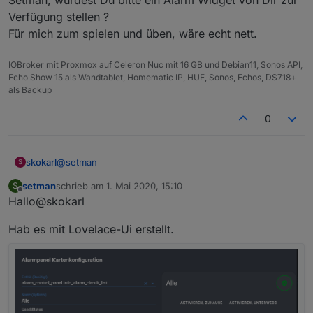
Verfügung stellen ?
Meine Sensoren schalten auch.
Für mich zum spielen und üben, wäre echt nett.
IOBroker mit Proxmox auf Celeron Nuc mit 16 GB und Debian11, Sonos API,
Echo Show 15 als Wandtablet, Homematic IP, HUE, Sonos, Echos, DS718+
als Backup
0
@
setman
skokarl
S
setman
schrieb am
1. Mai 2020, 15:10
S
Setman, würdest Du bitte ein Alarm Widget von Dir zur
zuletzt editiert von
Offline
Hallo@skokarl
Verfügung stellen ?
Für mich zum spielen und üben, wäre echt nett.
Hab es mit Lovelace-Ui erstellt.
Nur Telegram gibt nix aus.
Wenn ich iobroker neu starte bekomm ich eine
meldung