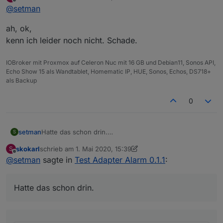
zuletzt editiert von
Offline
@
setman
arm_home
ah, ok,
arm_away
entity: alarm_control_panel.info_alarm_circuit_list
kenn ich leider noch nicht. Schade.
name: Alle
IOBroker mit Proxmox auf Celeron Nuc mit 16 GB und Debian11, Sonos API,
Echo Show 15 als Wandtablet, Homematic IP, HUE, Sonos, Echos, DS718+
als Backup
0
type: alarm-panel
states:
Hatte das schon drin.
setman
S
skokarl
schrieb am
1. Mai 2020, 15:39
S
zuletzt editiert von skokarl
5. Jan. 2020, 17:44
Offline
@
setman
sagte in
Test Adapter Alarm 0.1.1
:
Hatte das schon drin.
Meine Sensoren schalten auch.