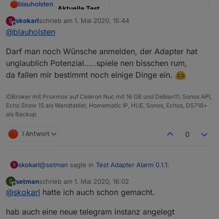
blauholsten
Aktuelle Test
Version
3.6.x
skokarl
schrieb am
1. Mai 2020, 15:44
S
zuletzt editiert von
Offline
@
blauholsten
Veröffentlichun
22.12.2022
gsdatum
Darf man noch Wünsche anmelden, der Adapter hat
unglaublich Potenzial.....spiele nen bisschen rum,
Github Link
https://github.com/misanorot/
ioBroker.alarm
da fallen mir bestimmt noch einige Dinge ein.
Hier Adapter Beschreibung, Changelog etc.
IOBroker mit Proxmox auf Celeron Nuc mit 16 GB und Debian11, Sonos API,
Echo Show 15 als Wandtablet, Homematic IP, HUE, Sonos, Echos, DS718+
als Backup
1 Antwort
0
@
setman
sagte in
Test Adapter Alarm 0.1.1
:
skokarl
S
setman
schrieb am
1. Mai 2020, 16:02
S
zuletzt editiert von
Offline
@
skokarl
hatte ich auch schon gemacht.
Hatte das schon drin.
hab auch eine neue telegram instanz angelegt