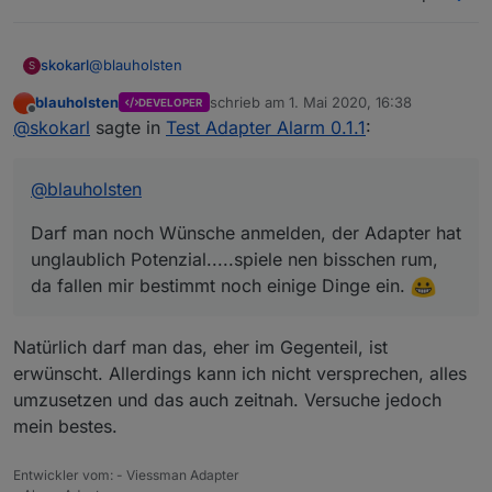
@
blauholsten
skokarl
S
blauholsten
schrieb am
1. Mai 2020, 16:38
DEVELOPER
Darf man noch Wünsche anmelden, der Adapter hat
zuletzt editiert von
Offline
@
skokarl
sagte in
Test Adapter Alarm 0.1.1
:
unglaublich Potenzial.....spiele nen bisschen rum,
da fallen mir bestimmt noch einige Dinge ein.
@
blauholsten
Darf man noch Wünsche anmelden, der Adapter hat
unglaublich Potenzial.....spiele nen bisschen rum,
da fallen mir bestimmt noch einige Dinge ein.
Natürlich darf man das, eher im Gegenteil, ist
erwünscht. Allerdings kann ich nicht versprechen, alles
umzusetzen und das auch zeitnah. Versuche jedoch
mein bestes.
Entwickler vom: - Viessman Adapter