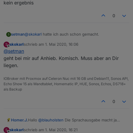
kein ergebnis
0
@
skokarl
hatte ich auch schon gemacht.
setman
S
skokarl
schrieb am
1. Mai 2020, 16:06
S
hab auch eine neue telegram instanz angelegt
zuletzt editiert von
Offline
@
setman
Nur Telegram gibt nix aus.
kein ergebnis
geht bei mir auf Anhieb. Komisch. Muss aber an Dir
liegen.
schreib mal Telegram.0 ----> KLEIN
IOBroker mit Proxmox auf Celeron Nuc mit 16 GB und Debian11, Sonos API,
Echo Show 15 als Wandtablet, Homematic IP, HUE, Sonos, Echos, DS718+
als Backup
0
Homer.J.
Hallo
@
blauholsten
Die Sprachausgabe macht ja
eigentlich nur richtig sinn wenn jemand zu Hause ist,
skokarl
schrieb am
1. Mai 2020, 16:21
S
soll heißen eigentlich brauche ich wenn ich die
zuletzt editiert von