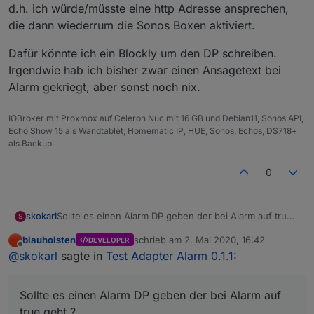
d.h. ich würde/müsste eine http Adresse ansprechen,
die dann wiederrum die Sonos Boxen aktiviert.
Dafür könnte ich ein Blockly um den DP schreiben.
Irgendwie hab ich bisher zwar einen Ansagetext bei
Alarm gekriegt, aber sonst noch nix.
IOBroker mit Proxmox auf Celeron Nuc mit 16 GB und Debian11, Sonos API,
Echo Show 15 als Wandtablet, Homematic IP, HUE, Sonos, Echos, DS718+
als Backup
0
Sollte es einen Alarm DP geben der bei Alarm auf true
skokarl
S
geht ?
blauholsten
schrieb am
2. Mai 2020, 16:42
DEVELOPER
Ich würde gerne die mp3 files nicht über sayit
zuletzt editiert von
Offline
@
skokarl
sagte in
Test Adapter Alarm 0.1.1
:
abspielen sondern über die sonos api.
d.h. ich würde/müsste eine http Adresse ansprechen,
Dafür könnte ich ein Blockly um den DP schreiben.
die dann wiederrum die Sonos Boxen aktiviert.
Irgendwie hab ich bisher zwar einen Ansagetext bei
Sollte es einen Alarm DP geben der bei Alarm auf
Alarm gekriegt, aber sonst noch nix.
true geht ?