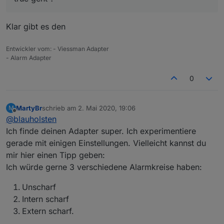
Klar gibt es den
Entwickler vom: - Viessman Adapter
- Alarm Adapter
0
MartyBr
schrieb am
2. Mai 2020, 19:06
M
zuletzt editiert von
Offline
@
blauholsten
Ich finde deinen Adapter super. Ich experimentiere
gerade mit einigen Einstellungen. Vielleicht kannst du
mir hier einen Tipp geben:
Ich würde gerne 3 verschiedene Alarmkreise haben:
Unscharf
Intern scharf
Extern scharf.