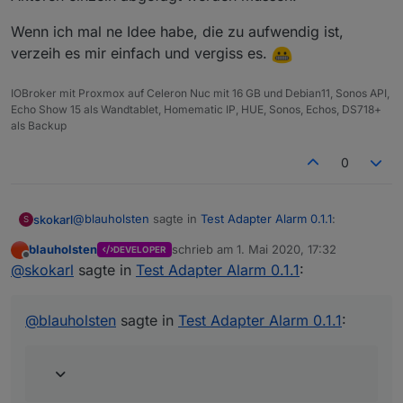
Wenn ich mal ne Idee habe, die zu aufwendig ist,
verzeih es mir einfach und vergiss es.
IOBroker mit Proxmox auf Celeron Nuc mit 16 GB und Debian11, Sonos API,
Echo Show 15 als Wandtablet, Homematic IP, HUE, Sonos, Echos, DS718+
als Backup
0
@
blauholsten
sagte in
Test Adapter Alarm 0.1.1
:
skokarl
S
blauholsten
schrieb am
1. Mai 2020, 17:32
DEVELOPER
zuletzt editiert von
Offline
Natürlich darf man das, eher im Gegenteil, ist
@
skokarl
sagte in
Test Adapter Alarm 0.1.1
:
erwünscht. Allerdings kann ich nicht versprechen,
Wunsch 1
alles umzusetzen und das auch zeitnah. Versuche
Ich hätte nicht viele Alarm Kontakte, aber vielleicht doch
@
blauholsten
sagte in
Test Adapter Alarm 0.1.1
:
jedoch mein bestes.
ein paar.
Wenn ich mal ne Idee habe, die zu aufwendig ist,
Das erste was ich mir wünsche würde, wäre eine Liste
verzeih es mir einfach und vergiss es.
aller aktueller angesprochener Aktoren, in welcher
Form