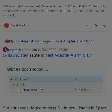
IOBroker mit Proxmox auf Celeron Nuc mit 16 GB und Debian11, Sonos API,
Echo Show 15 als Wandtablet, Homematic IP, HUE, Sonos, Echos, DS718+
als Backup
1 Antwort
0
@
skokarl
sagte in
Test Adapter Alarm 0.1.1
:
blauholsten
skokarl
schrieb am
2. Mai 2020, 07:35
S
zuletzt editiert von
Offline
@
blauholsten
sagte in
@
blauholsten
Test Adapter Alarm 0.1.1
sagte in
Test Adapter Alarm
:
0.1.1
:
Gibt es doch schon....
Gibt es doch schon....
Natürlich darf man das, eher im
Gegenteil, ist erwünscht. Allerdings
kann ich nicht versprechen, alles
umzusetzen und das auch zeitnah.
Versuche jedoch mein bestes.
Wunsch 1
Spricht etwas dagegen dass Du in den Listen ein Space
Ich hätte nicht viele Alarm Kontakte, aber