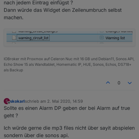
nach jedem Eintrag einfügst ?
vielleicht doch ein paar.
Das erste was ich mir wünsche würde, wäre
Dann würde das Widget den Zeilenumbruch selbst
eine Liste aller aktueller angesprochener
machen.
Aktoren, in welcher Form
auch immer, Liste, Tabelle oder irgendwas,
was für Dich einfach zu realisieren wäre.
Hintergrund ist, dass man dann z.B. in einem
Widget darstellen kann welche und wieviele
Aktoren gerade angesprochen haben. Somit
erspart man sich, dass alle Aktoren einzeln
IOBroker mit Proxmox auf Celeron Nuc mit 16 GB und Debian11, Sonos API,
abgefagt werden müssen.
Echo Show 15 als Wandtablet, Homematic IP, HUE, Sonos, Echos, DS718+
als Backup
Wenn ich mal ne Idee habe, die zu aufwendig
ist, verzeih es mir einfach und vergiss es.
0
skokarl
schrieb am
2. Mai 2020, 14:59
S
zuletzt editiert von
Offline
Sollte es einen Alarm DP geben der bei Alarm auf true
geht ?
Ich würde gerne die mp3 files nicht über sayit abspielen
sondern über die sonos api.