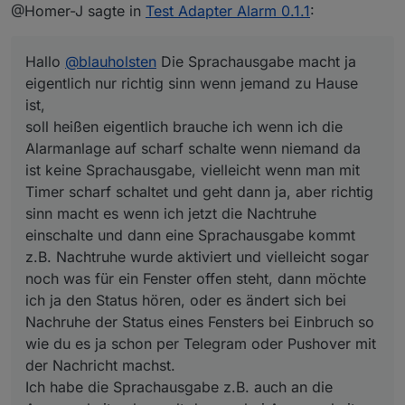
Offline
@Homer-J sagte in
Test Adapter Alarm 0.1.1
:
Alarmanlage auf scharf schalte wenn niemand da ist
keine Sprachausgabe, vielleicht wenn man mit Timer
scharf schaltet und geht dann ja, aber richtig sinn
Hallo
@
blauholsten
Die Sprachausgabe macht ja
macht es wenn ich jetzt die Nachtruhe einschalte
und dann eine Sprachausgabe kommt z.B. Nachtruhe
eigentlich nur richtig sinn wenn jemand zu Hause
wurde aktiviert und vielleicht sogar noch was für ein
ist,
Fenster offen steht, dann möchte ich ja den Status
soll heißen eigentlich brauche ich wenn ich die
hören, oder es ändert sich bei Nachruhe der Status
Alarmanlage auf scharf schalte wenn niemand da
eines Fensters bei Einbruch so wie du es ja schon
per Telegram oder Pushover mit der Nachricht
ist keine Sprachausgabe, vielleicht wenn man mit
machst.
Timer scharf schaltet und geht dann ja, aber richtig
Ich habe die Sprachausgabe z.B. auch an die
sinn macht es wenn ich jetzt die Nachtruhe
Anwesenheit gekoppelt das nur bei Anwesenheit
einschalte und dann eine Sprachausgabe kommt
eine Ansage kommt.
Hoffe ist so verständlich.
z.B. Nachtruhe wurde aktiviert und vielleicht sogar
noch was für ein Fenster offen steht, dann möchte
ich ja den Status hören, oder es ändert sich bei
Nachruhe der Status eines Fensters bei Einbruch so
wie du es ja schon per Telegram oder Pushover mit
der Nachricht machst.
Ich habe die Sprachausgabe z.B. auch an die