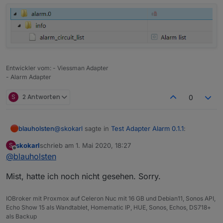
Entwickler vom: - Viessman Adapter
- Alarm Adapter
S
2 Antworten
0
@
skokarl
sagte in
Test Adapter Alarm 0.1.1
:
blauholsten
skokarl
schrieb am
1. Mai 2020, 18:27
S
zuletzt editiert von
Offline
@
blauholsten
@
blauholsten
sagte in
Test Adapter Alarm
0.1.1
:
Gibt es doch schon....
Mist, hatte ich noch nicht gesehen. Sorry.
Natürlich darf man das, eher im
IOBroker mit Proxmox auf Celeron Nuc mit 16 GB und Debian11, Sonos API,
Gegenteil, ist erwünscht. Allerdings
Echo Show 15 als Wandtablet, Homematic IP, HUE, Sonos, Echos, DS718+
kann ich nicht versprechen, alles
als Backup
umzusetzen und das auch zeitnah.