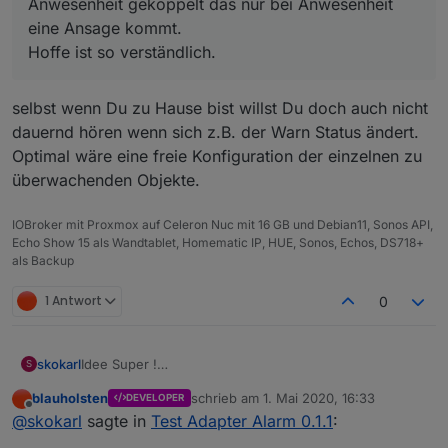
Anwesenheit gekoppelt das nur bei Anwesenheit
eine Ansage kommt.
Hoffe ist so verständlich.
selbst wenn Du zu Hause bist willst Du doch auch nicht
dauernd hören wenn sich z.B. der Warn Status ändert.
Optimal wäre eine freie Konfiguration der einzelnen zu
überwachenden Objekte.
IOBroker mit Proxmox auf Celeron Nuc mit 16 GB und Debian11, Sonos API,
Echo Show 15 als Wandtablet, Homematic IP, HUE, Sonos, Echos, DS718+
als Backup
1 Antwort
0
Idee Super !
skokarl
S
Adapter Installation ohne Fehler. Super !
blauholsten
schrieb am
1. Mai 2020, 16:33
DEVELOPER
aber nen ganz kleines Beispiel für den Einstieg fehlt
zuletzt editiert von
Offline
@
skokarl
sagte in
Test Adapter Alarm 0.1.1
:
noch ....
DANKE, bitte weitermachen.