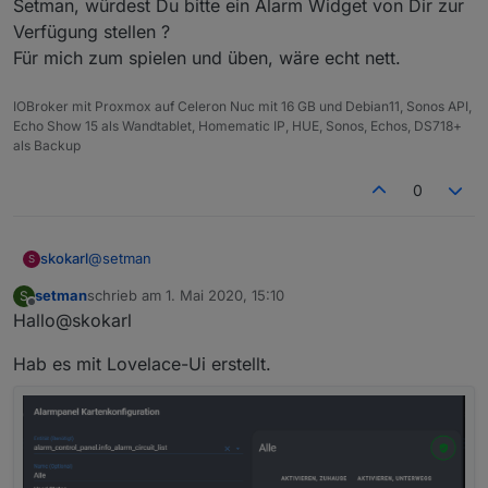
Setman, würdest Du bitte ein Alarm Widget von Dir zur
Verfügung stellen ?
Meine Sensoren schalten auch.
Für mich zum spielen und üben, wäre echt nett.
IOBroker mit Proxmox auf Celeron Nuc mit 16 GB und Debian11, Sonos API,
Echo Show 15 als Wandtablet, Homematic IP, HUE, Sonos, Echos, DS718+
als Backup
0
@
setman
skokarl
S
setman
schrieb am
1. Mai 2020, 15:10
S
Setman, würdest Du bitte ein Alarm Widget von Dir zur
zuletzt editiert von
Offline
Hallo@skokarl
Verfügung stellen ?
Für mich zum spielen und üben, wäre echt nett.
Hab es mit Lovelace-Ui erstellt.
Nur Telegram gibt nix aus.
Wenn ich iobroker neu starte bekomm ich eine
meldung