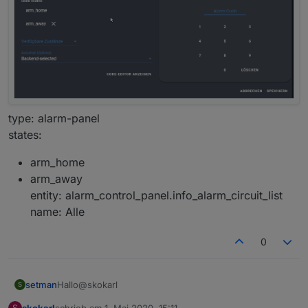
type: alarm-panel
states:
arm_home
arm_away
entity: alarm_control_panel.info_alarm_circuit_list
name: Alle
0
Hallo@skokarl
setman
S
skokarl
schrieb am
1. Mai 2020, 15:11
S