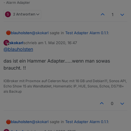
- Alarm Adapter
S
2 Antworten
1
@
skokarl
sagte in
Test Adapter Alarm 0.1.1
:
blauholsten
skokarl
schrieb am
1. Mai 2020, 16:47
S
zuletzt editiert von
Offline
@
blauholsten
@
blauholsten
Natürlich darf man das, eher im Gegenteil, ist
Darf man noch Wünsche anmelden, der
das ist ein Hammer Adapter.....wenn man sowas
erwünscht. Allerdings kann ich nicht versprechen,
Adapter hat unglaublich Potenzial.....spiele
braucht. !!
alles umzusetzen und das auch zeitnah. Versuche
nen bisschen rum,
jedoch mein bestes.
da fallen mir bestimmt noch einige Dinge ein.
IOBroker mit Proxmox auf Celeron Nuc mit 16 GB und Debian11, Sonos API,
Echo Show 15 als Wandtablet, Homematic IP, HUE, Sonos, Echos, DS718+
als Backup
0
@
skokarl
sagte in
Test Adapter Alarm 0.1.1
:
blauholsten