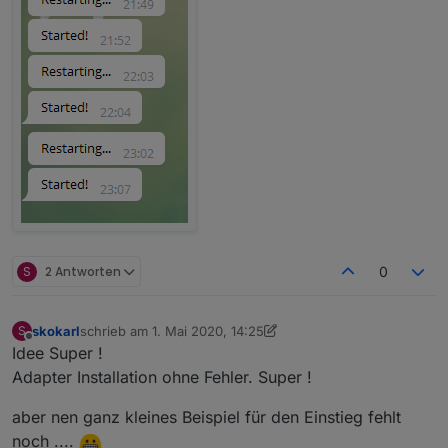
S
2 Antworten
0
skokarl
schrieb am
1. Mai 2020, 14:25
S
zuletzt editiert von skokarl
5. Jan. 2020, 16:36
Offline
Idee Super !
Adapter Installation ohne Fehler. Super !
aber nen ganz kleines Beispiel für den Einstieg fehlt
noch ....