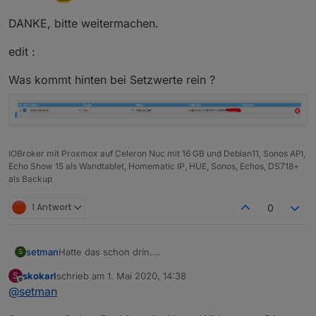
DANKE, bitte weitermachen.
edit :
Was kommt hinten bei Setzwerte rein ?
IOBroker mit Proxmox auf Celeron Nuc mit 16 GB und Debian11, Sonos API,
Echo Show 15 als Wandtablet, Homematic IP, HUE, Sonos, Echos, DS718+
als Backup
1 Antwort
0
Hatte das schon drin.
setman
S
skokarl
schrieb am
1. Mai 2020, 14:38
S
zuletzt editiert von
Offline
@
setman