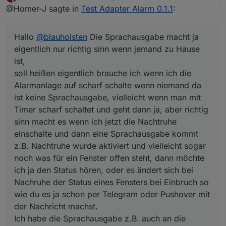
zuletzt editiert von
Offline
@Homer-J sagte in
Test Adapter Alarm 0.1.1
:
Alarmanlage auf scharf schalte wenn niemand da ist
keine Sprachausgabe, vielleicht wenn man mit Timer
scharf schaltet und geht dann ja, aber richtig sinn
Hallo
@
blauholsten
Die Sprachausgabe macht ja
macht es wenn ich jetzt die Nachtruhe einschalte
und dann eine Sprachausgabe kommt z.B. Nachtruhe
eigentlich nur richtig sinn wenn jemand zu Hause
wurde aktiviert und vielleicht sogar noch was für ein
ist,
Fenster offen steht, dann möchte ich ja den Status
soll heißen eigentlich brauche ich wenn ich die
hören, oder es ändert sich bei Nachruhe der Status
Alarmanlage auf scharf schalte wenn niemand da
eines Fensters bei Einbruch so wie du es ja schon
per Telegram oder Pushover mit der Nachricht
ist keine Sprachausgabe, vielleicht wenn man mit
machst.
Timer scharf schaltet und geht dann ja, aber richtig
Ich habe die Sprachausgabe z.B. auch an die
sinn macht es wenn ich jetzt die Nachtruhe
Anwesenheit gekoppelt das nur bei Anwesenheit
einschalte und dann eine Sprachausgabe kommt
eine Ansage kommt.
Hoffe ist so verständlich.
z.B. Nachtruhe wurde aktiviert und vielleicht sogar
noch was für ein Fenster offen steht, dann möchte
ich ja den Status hören, oder es ändert sich bei
Nachruhe der Status eines Fensters bei Einbruch so
wie du es ja schon per Telegram oder Pushover mit
der Nachricht machst.
Ich habe die Sprachausgabe z.B. auch an die