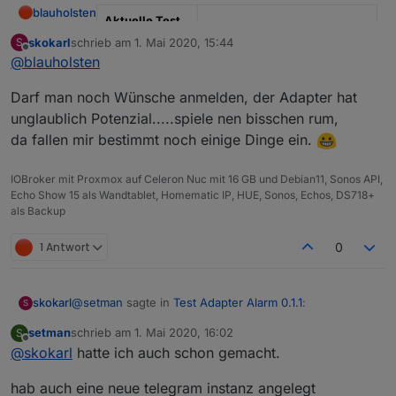
blauholsten
Aktuelle Test
Version
3.6.x
skokarl
schrieb am
1. Mai 2020, 15:44
S
zuletzt editiert von
Offline
@
blauholsten
Veröffentlichun
22.12.2022
gsdatum
Darf man noch Wünsche anmelden, der Adapter hat
unglaublich Potenzial.....spiele nen bisschen rum,
Github Link
https://github.com/misanorot/
ioBroker.alarm
da fallen mir bestimmt noch einige Dinge ein.
Hier Adapter Beschreibung, Changelog etc.
IOBroker mit Proxmox auf Celeron Nuc mit 16 GB und Debian11, Sonos API,
Echo Show 15 als Wandtablet, Homematic IP, HUE, Sonos, Echos, DS718+
als Backup
1 Antwort
0
@
setman
sagte in
Test Adapter Alarm 0.1.1
:
skokarl
S
setman
schrieb am
1. Mai 2020, 16:02
S
zuletzt editiert von
Offline
@
skokarl
hatte ich auch schon gemacht.
Hatte das schon drin.
hab auch eine neue telegram instanz angelegt