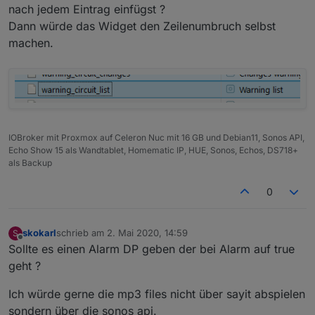
nach jedem Eintrag einfügst ?
vielleicht doch ein paar.
Das erste was ich mir wünsche würde, wäre
Dann würde das Widget den Zeilenumbruch selbst
eine Liste aller aktueller angesprochener
machen.
Aktoren, in welcher Form
auch immer, Liste, Tabelle oder irgendwas,
was für Dich einfach zu realisieren wäre.
Hintergrund ist, dass man dann z.B. in einem
Widget darstellen kann welche und wieviele
Aktoren gerade angesprochen haben. Somit
erspart man sich, dass alle Aktoren einzeln
IOBroker mit Proxmox auf Celeron Nuc mit 16 GB und Debian11, Sonos API,
abgefagt werden müssen.
Echo Show 15 als Wandtablet, Homematic IP, HUE, Sonos, Echos, DS718+
als Backup
Wenn ich mal ne Idee habe, die zu aufwendig
ist, verzeih es mir einfach und vergiss es.
0
skokarl
schrieb am
2. Mai 2020, 14:59
S
zuletzt editiert von
Offline
Sollte es einen Alarm DP geben der bei Alarm auf true
geht ?
Ich würde gerne die mp3 files nicht über sayit abspielen
sondern über die sonos api.