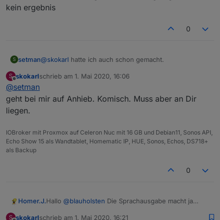
kein ergebnis
0
@
skokarl
hatte ich auch schon gemacht.
setman
S
skokarl
schrieb am
1. Mai 2020, 16:06
S
hab auch eine neue telegram instanz angelegt
zuletzt editiert von
Offline
@
setman
Nur Telegram gibt nix aus.
kein ergebnis
geht bei mir auf Anhieb. Komisch. Muss aber an Dir
liegen.
schreib mal Telegram.0 ----> KLEIN
IOBroker mit Proxmox auf Celeron Nuc mit 16 GB und Debian11, Sonos API,
Echo Show 15 als Wandtablet, Homematic IP, HUE, Sonos, Echos, DS718+
als Backup
0
Homer.J.
Hallo
@
blauholsten
Die Sprachausgabe macht ja
eigentlich nur richtig sinn wenn jemand zu Hause ist,
skokarl
schrieb am
1. Mai 2020, 16:21
S
soll heißen eigentlich brauche ich wenn ich die