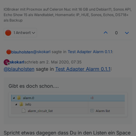
IOBroker mit Proxmox auf Celeron Nuc mit 16 GB und Debian11, Sonos API,
Echo Show 15 als Wandtablet, Homematic IP, HUE, Sonos, Echos, DS718+
als Backup
1 Antwort
0
@
skokarl
sagte in
Test Adapter Alarm 0.1.1
:
blauholsten
skokarl
schrieb am
2. Mai 2020, 07:35
S
zuletzt editiert von
Offline
@
blauholsten
sagte in
@
blauholsten
Test Adapter Alarm 0.1.1
sagte in
Test Adapter Alarm
:
0.1.1
:
Gibt es doch schon....
Gibt es doch schon....
Natürlich darf man das, eher im
Gegenteil, ist erwünscht. Allerdings
kann ich nicht versprechen, alles
umzusetzen und das auch zeitnah.
Versuche jedoch mein bestes.
Wunsch 1
Spricht etwas dagegen dass Du in den Listen ein Space
Ich hätte nicht viele Alarm Kontakte, aber