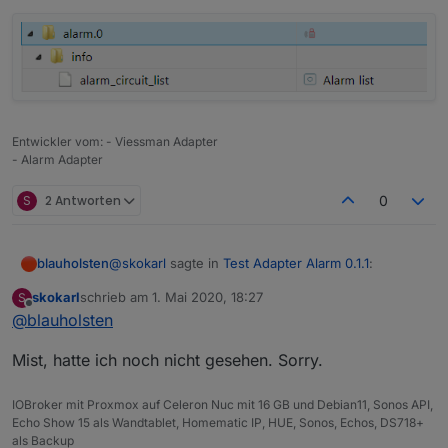
Entwickler vom: - Viessman Adapter
- Alarm Adapter
S
2 Antworten
0
@
skokarl
sagte in
Test Adapter Alarm 0.1.1
:
blauholsten
skokarl
schrieb am
1. Mai 2020, 18:27
S
zuletzt editiert von
Offline
@
blauholsten
@
blauholsten
sagte in
Test Adapter Alarm
0.1.1
:
Gibt es doch schon....
Mist, hatte ich noch nicht gesehen. Sorry.
Natürlich darf man das, eher im
IOBroker mit Proxmox auf Celeron Nuc mit 16 GB und Debian11, Sonos API,
Gegenteil, ist erwünscht. Allerdings
Echo Show 15 als Wandtablet, Homematic IP, HUE, Sonos, Echos, DS718+
kann ich nicht versprechen, alles
als Backup
umzusetzen und das auch zeitnah.