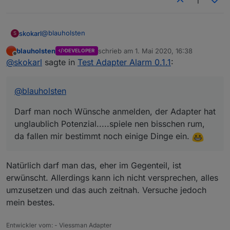
1
@
blauholsten
skokarl
S
blauholsten
schrieb am
1. Mai 2020, 16:38
DEVELOPER
Darf man noch Wünsche anmelden, der Adapter hat
zuletzt editiert von
Offline
@
skokarl
sagte in
Test Adapter Alarm 0.1.1
:
unglaublich Potenzial.....spiele nen bisschen rum,
da fallen mir bestimmt noch einige Dinge ein.
@
blauholsten
Darf man noch Wünsche anmelden, der Adapter hat
unglaublich Potenzial.....spiele nen bisschen rum,
da fallen mir bestimmt noch einige Dinge ein.
Natürlich darf man das, eher im Gegenteil, ist
erwünscht. Allerdings kann ich nicht versprechen, alles
umzusetzen und das auch zeitnah. Versuche jedoch
mein bestes.
Entwickler vom: - Viessman Adapter