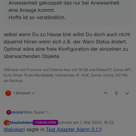
Anwesenheit gekoppelt das nur bei Anwesenheit
eine Ansage kommt.
Hoffe ist so verständlich.
selbst wenn Du zu Hause bist willst Du doch auch nicht
dauernd hören wenn sich z.B. der Warn Status ändert.
Optimal wäre eine freie Konfiguration der einzelnen zu
überwachenden Objekte.
IOBroker mit Proxmox auf Celeron Nuc mit 16 GB und Debian11, Sonos API,
Echo Show 15 als Wandtablet, Homematic IP, HUE, Sonos, Echos, DS718+
als Backup
1 Antwort
0
Idee Super !
skokarl
S
Adapter Installation ohne Fehler. Super !
blauholsten
schrieb am
1. Mai 2020, 16:33
DEVELOPER
aber nen ganz kleines Beispiel für den Einstieg fehlt
zuletzt editiert von
Offline
@
skokarl
sagte in
Test Adapter Alarm 0.1.1
:
noch ....
DANKE, bitte weitermachen.