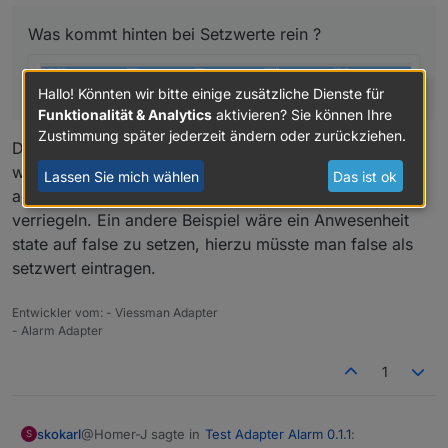
Was kommt hinten bei Setzwerte rein ?
edit :
Was kommt hinten bei Setzwerte rein ?
Hallo! Könnten wir bitte einige zusätzliche Dienste für
Funktionalität & Analytics
aktivieren? Sie können Ihre
Zustimmung später jederzeit ändern oder zurückziehen.
Das Tab ist dazu da direkt States zu verknüpfen, also
wenn wie in deinen bsp sich der Status des state
Lassen Sie mich wählen
Das ist ok
activated ändert, kannst du z.b. dein Türschloß
verriegeln. Ein andere Beispiel wäre ein Anwesenheit
state auf false zu setzen, hierzu müsste man false als
setzwert eintragen.
Entwickler vom: - Viessman Adapter
- Alarm Adapter
1
@Homer-J sagte in
Test Adapter Alarm 0.1.1
:
skokarl
S