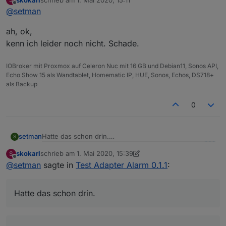
Hab es mit Lovelace-Ui erstellt.
zuletzt editiert von
Offline
@
setman
arm_home
ah, ok,
arm_away
entity: alarm_control_panel.info_alarm_circuit_list
kenn ich leider noch nicht. Schade.
name: Alle
IOBroker mit Proxmox auf Celeron Nuc mit 16 GB und Debian11, Sonos API,
Echo Show 15 als Wandtablet, Homematic IP, HUE, Sonos, Echos, DS718+
als Backup
0
type: alarm-panel
states:
Hatte das schon drin.
setman
S
skokarl
schrieb am
1. Mai 2020, 15:39
S
zuletzt editiert von skokarl
5. Jan. 2020, 17:44
Offline
@
setman
sagte in
Test Adapter Alarm 0.1.1
:
Hatte das schon drin.
Meine Sensoren schalten auch.