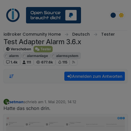
Weiter zum Inhalt
ioBroker Community Home
Deutsch
Tester
Test Adapter Alarm 3.6.x
Verschoben
Tester
alarm
alarmanlage
alarmsystem
1.4k
111
677.6k
115
Anmelden zum Antworten
setman
schrieb am
1. Mai 2020, 14:12
S
zuletzt editiert von
Offline
Hatte das schon drin.