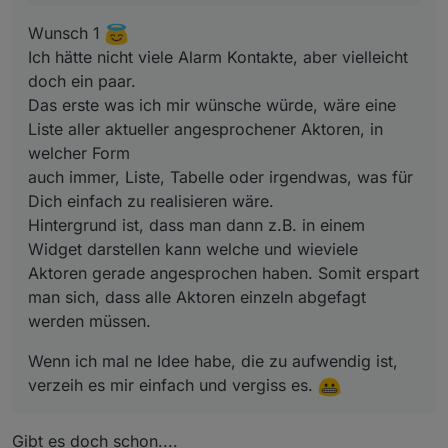
auch immer, Liste, Tabelle oder irgendwas, was für
Dich einfach zu realisieren wäre.
Wunsch 1
Hintergrund ist, dass man dann z.B. in einem Widget
Ich hätte nicht viele Alarm Kontakte, aber vielleicht
darstellen kann welche und wieviele Aktoren gerade
doch ein paar.
angesprochen haben. Somit erspart man sich, dass alle
Aktoren einzeln abgefagt werden müssen.
Das erste was ich mir wünsche würde, wäre eine
Liste aller aktueller angesprochener Aktoren, in
welcher Form
auch immer, Liste, Tabelle oder irgendwas, was für
Dich einfach zu realisieren wäre.
Hintergrund ist, dass man dann z.B. in einem
Widget darstellen kann welche und wieviele
Aktoren gerade angesprochen haben. Somit erspart
man sich, dass alle Aktoren einzeln abgefagt
werden müssen.
Wenn ich mal ne Idee habe, die zu aufwendig ist,
verzeih es mir einfach und vergiss es.
Gibt es doch schon....