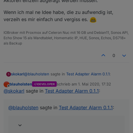
Aktoren einzeln abgefagt werden müssen.
Wenn ich mal ne Idee habe, die zu aufwendig ist,
verzeih es mir einfach und vergiss es.
IOBroker mit Proxmox auf Celeron Nuc mit 16 GB und Debian11, Sonos API,
Echo Show 15 als Wandtablet, Homematic IP, HUE, Sonos, Echos, DS718+
als Backup
0
@
blauholsten
sagte in
Test Adapter Alarm 0.1.1
:
skokarl
S
blauholsten
schrieb am
1. Mai 2020, 17:32
DEVELOPER
zuletzt editiert von
Offline
Natürlich darf man das, eher im Gegenteil, ist
@
skokarl
sagte in
Test Adapter Alarm 0.1.1
:
erwünscht. Allerdings kann ich nicht versprechen,
Wunsch 1
alles umzusetzen und das auch zeitnah. Versuche
Ich hätte nicht viele Alarm Kontakte, aber vielleicht doch
@
blauholsten
sagte in
Test Adapter Alarm 0.1.1
:
jedoch mein bestes.
ein paar.
Wenn ich mal ne Idee habe, die zu aufwendig ist,
Das erste was ich mir wünsche würde, wäre eine Liste
verzeih es mir einfach und vergiss es.
aller aktueller angesprochener Aktoren, in welcher
Form