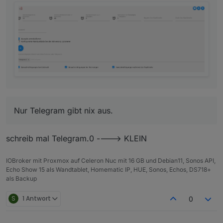
Nur Telegram gibt nix aus.
schreib mal Telegram.0 ----> KLEIN
Nur Telegram gibt nix aus.
Wenn ich iobroker neu starte bekomm ich eine
IOBroker mit Proxmox auf Celeron Nuc mit 16 GB und Debian11, Sonos API,
meldung
Echo Show 15 als Wandtablet, Homematic IP, HUE, Sonos, Echos, DS718+
als Backup
S
1 Antwort
0