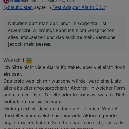
skokarl
schrieb am
1. Mai 2020, 17:15
S
zuletzt editiert von
Offline
@
blauholsten
sagte in
@
blauholsten
Test Adapter Alarm 0.1.1
:
Natürlich darf man das, eher im Gegenteil, ist
Darf man noch Wünsche anmelden, der
erwünscht. Allerdings kann ich nicht versprechen,
Adapter hat unglaublich Potenzial.....spiele
Natürlich darf man das, eher im Gegenteil, ist
alles umzusetzen und das auch zeitnah. Versuche
nen bisschen rum,
erwünscht. Allerdings kann ich nicht versprechen,
jedoch mein bestes.
da fallen mir bestimmt noch einige Dinge ein.
alles umzusetzen und das auch zeitnah. Versuche
jedoch mein bestes.
Wunsch 1
Ich hätte nicht viele Alarm Kontakte, aber vielleicht doch
ein paar.
Das erste was ich mir wünsche würde, wäre eine Liste
aller aktueller angesprochener Aktoren, in welcher Form
auch immer, Liste, Tabelle oder irgendwas, was für Dich
einfach zu realisieren wäre.
Hintergrund ist, dass man dann z.B. in einem Widget
darstellen kann welche und wieviele Aktoren gerade
angesprochen haben. Somit erspart man sich, dass alle