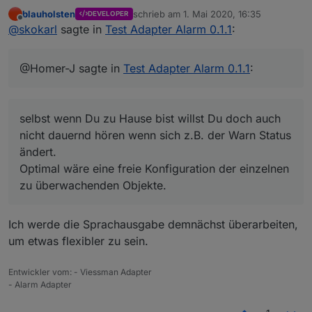
blauholsten
schrieb am
1. Mai 2020, 16:35
DEVELOPER
zuletzt editiert von
Offline
Hallo
@
blauholsten
Die Sprachausgabe macht ja
@
skokarl
sagte in
Test Adapter Alarm 0.1.1
:
eigentlich nur richtig sinn wenn jemand zu Hause
selbst wenn Du zu Hause bist willst Du doch auch nicht
ist,
dauernd hören wenn sich z.B. der Warn Status ändert.
@Homer-J sagte in
Test Adapter Alarm 0.1.1
:
soll heißen eigentlich brauche ich wenn ich die
Optimal wäre eine freie Konfiguration der einzelnen zu
Alarmanlage auf scharf schalte wenn niemand da
überwachenden Objekte.
ist keine Sprachausgabe, vielleicht wenn man mit
Timer scharf schaltet und geht dann ja, aber
selbst wenn Du zu Hause bist willst Du doch auch
richtig sinn macht es wenn ich jetzt die Nachtruhe
einschalte und dann eine Sprachausgabe kommt
nicht dauernd hören wenn sich z.B. der Warn Status
z.B. Nachtruhe wurde aktiviert und vielleicht sogar
ändert.
noch was für ein Fenster offen steht, dann
Optimal wäre eine freie Konfiguration der einzelnen
möchte ich ja den Status hören, oder es ändert
zu überwachenden Objekte.
sich bei Nachruhe der Status eines Fensters bei
Einbruch so wie du es ja schon per Telegram oder
Pushover mit der Nachricht machst.
Ich werde die Sprachausgabe demnächst überarbeiten,
Ich habe die Sprachausgabe z.B. auch an die
Anwesenheit gekoppelt das nur bei Anwesenheit
um etwas flexibler zu sein.
eine Ansage kommt.
Hoffe ist so verständlich.
Entwickler vom: - Viessman Adapter
- Alarm Adapter