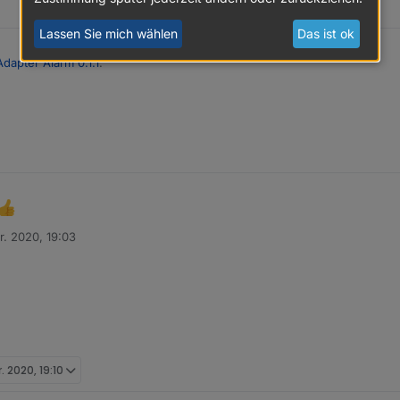
Lassen Sie mich wählen
Das ist ok
Adapter Alarm 0.1.1
:
Testbutton funktioniert jetzt die Textausgabe.
 genau so Ausgegeben werden wie über Sayit. ?
cht.
r. 2020, 19:03
n
. 2020, 19:10