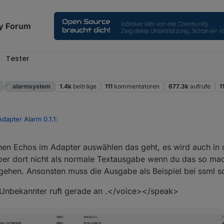
y Forum
Tester
alarmsystem
1.4k
beiträge
111
kommentatoren
677.3k
aufrufe
1
Adapter Alarm 0.1.1
:
nen Echos im Adapter auswählen das geht, es wird auch in
l wenn du jetzt noch den Alexa2 Adapter eingebunden bekommst
er dort nicht als normale Textausgabe wenn du das so mac
ktuelle Github Version testen? Ich habe leider keine Echo Geräte zum tes
ehen. Ansonsten muss die Ausgabe als Beispiel bei ssml s
en istallierten Adapter (falls noch installiert) deinstallieren musst, da ic
nbekannter ruft gerade an .</voice></speak>
be.