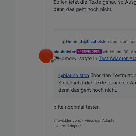
Offline
Sollen jetzt die Texte genau so Au
Es gibt eine neue Version,
Okay, im GitHub habe i
denn das geht noch nicht.
bessere?
@
blauholsten
über den Testb
Homer.J.
Sollen jetzt die Texte gen
blauholsten
schrieb am
30. Ap
DEVELOPER
denn das geht noch nicht.
zuletzt editiert vo
@Homer-J sagte in
Test Adapter Ala
Offline
@
blauholsten
über den Testbutton 
Sollen jetzt die Texte genau so 
denn das geht noch nicht.
bitte nochmal testen
Entwickler vom: - Viessman Adapter
- Alarm Adapter