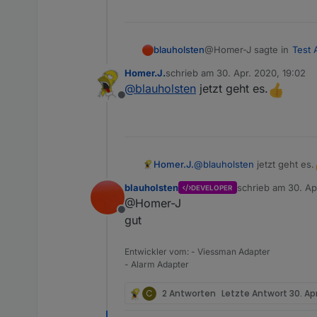
@Homer-J sagte in
Test 
blauholsten
Homer.J.
schrieb am
30. Apr. 2020, 19:02
zuletzt editiert von
@
blauholsten
jetzt geht es.
@
blauholsten
über den 
Offline
Sollen jetzt die Texte
bitte nochmal testen
denn das geht noch ni
@
blauholsten
jetzt geht es.
Homer.J.
blauholsten
schrieb am
30. Ap
DEVELOPER
zuletzt editiert vo
@Homer-J
Offline
gut
Entwickler vom: - Viessman Adapter
- Alarm Adapter
C
2 Antworten
Letzte Antwort
30. Apr