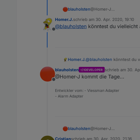
blauholsten
@Homer-J
gut
Homer.J.
schrieb am
30. Apr. 2020, 19:10
zuletzt editiert von
@
blauholsten
könntest du vielleicht
Offline
Homer.J.
@
blauholsten
könntest du v
blauholsten
schrieb am
30. Ap
DEVELOPER
zuletzt editiert vo
@Homer-J kommt die Tage...
Offline
Entwickler vom: - Viessman Adapter
- Alarm Adapter
blauholsten
@Homer-J
gut
Cristian
schrieb am
30. Apr. 2020, 21:16