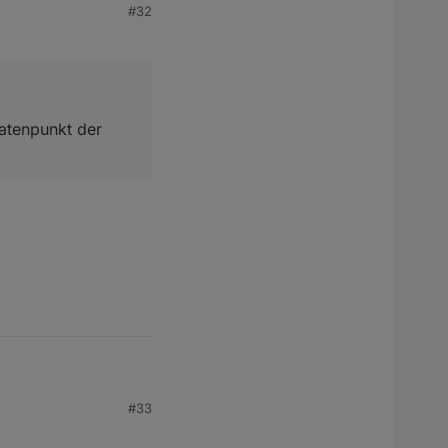
#32
npunkt der bessere?
Datenpunkt der
#33