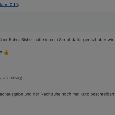
larm 0.1.1
:
über Echo. Bisher hatte ich ein Skript dafür genuzt aber wir
on
 2020, 08:50
on blauholsten
5. Jan. 2020, 10:51
prachausgabe und der Nachtruhe noch mal kurz beschreiben