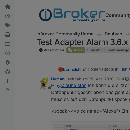
Weiter zum Inhalt
Communit
ioBroker Community Home
Deutsch
Test Adapter Alarm 3.6.x
Verschoben
Tester
alarm
alarmanlage
@Homer-J sagte in
Test 
blauholsten
Homer.J.
schrieb am
29. Apr. 2020, 19:46
zuletzt editiert von Homer.J.
Hi
@
blauholsten
ich kann die einzel
@
blauholsten
Offline
Sonst ist richtig coo
Datenpunkt geschrieben das geht ab
Kannst du bitte mal die a
muss es auf den Datenpunkt speak g
PS: es kann sein, das du d
<speak><voice name="Alexa">Ein U
neue Version gemacht ha