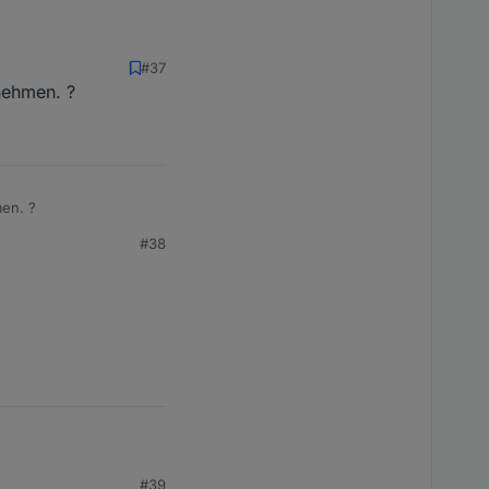
#37
nehmen. ?
men. ?
#38
#39