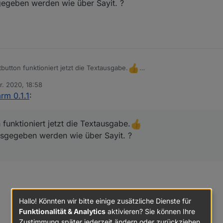
sgegeben werden wie über Sayit. ?
 bitte testen. Danke....
ch ein issued wo der Datenpunkt beschrieben ist. Also ist der speak Da
utton funktioniert jetzt die Textausgabe.
au so Ausgegeben werden wie über Sayit. ?
r. 2020, 18:58
n
rm 0.1.1
:
funktioniert jetzt die Textausgabe.
Ausgegeben werden wie über Sayit. ?
Hallo! Könnten wir bitte einige zusätzliche Dienste für
Funktionalität & Analytics
aktivieren? Sie können Ihre
Zustimmung später jederzeit ändern oder zurückziehen.