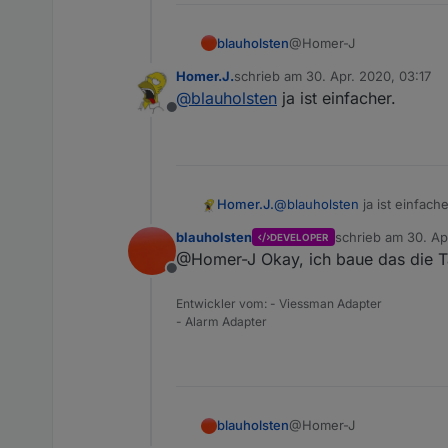
@Homer-J
blauholsten
Homer.J.
schrieb am
30. Apr. 2020, 03:17
Okay, im GitHub habe ich
zuletzt editiert von
@
blauholsten
ja ist einfacher.
Offline
Homer.J.
@
blauholsten
ja ist einfache
blauholsten
schrieb am
30. Ap
DEVELOPER
zuletzt editiert vo
@Homer-J Okay, ich baue das die T
Offline
Entwickler vom: - Viessman Adapter
- Alarm Adapter
@Homer-J
blauholsten