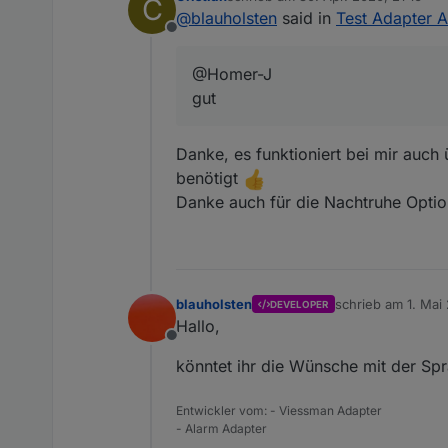
C
zuletzt editiert von
@
blauholsten
said in
Test Adapter A
Offline
@Homer-J
gut
Danke, es funktioniert bei mir auch 
benötigt
Danke auch für die Nachtruhe Opti
blauholsten
schrieb am
1. Mai
DEVELOPER
zuletzt editiert v
Hallo,
Offline
könntet ihr die Wünsche mit der S
Entwickler vom: - Viessman Adapter
- Alarm Adapter