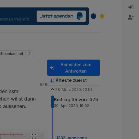
15
beobachtet
Anmelden zum
Antworten
Älteste zuerst
#28
28. März 2020, 20:51
 den ssml
hen willst dann
Beitrag 35 von 1376
ten!
o aussehen.
30. Apr. 2020, 19:02
h bis jetzt noch keine
1333 ungelesen