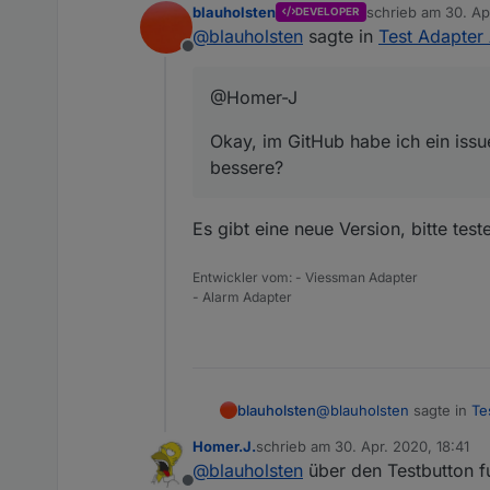
blauholsten
schrieb am
30. Ap
DEVELOPER
Okay, im GitHub habe ich
zuletzt editiert vo
@
blauholsten
sagte in
Test Adapter 
Offline
@Homer-J
Okay, im GitHub habe ich ein issu
bessere?
Es gibt eine neue Version, bitte test
Entwickler vom: - Viessman Adapter
- Alarm Adapter
@
blauholsten
sagte in
Te
blauholsten
Homer.J.
schrieb am
30. Apr. 2020, 18:41
zuletzt editiert von
@
blauholsten
über den Testbutton fu
@Homer-J