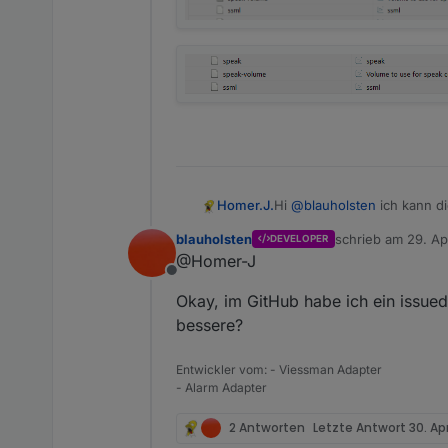
Hi
@
blauholsten
ich kann d
Homer.J.
geschrieben das geht aber 
blauholsten
schrieb am
29. Ap
DEVELOPER
Datenpunkt speak gehen. An
<speak><voice name="Alexa
zuletzt editiert vo
@Homer-J
Offline
Okay, im GitHub habe ich ein issued
bessere?
Entwickler vom: - Viessman Adapter
- Alarm Adapter
2 Antworten
Letzte Antwort
30. Ap