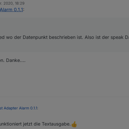
r. 2020, 18:29
 ein issued wo der Datenpunkt beschrieben ist. Also ist der speak Date
n
Alarm 0.1.1
:
ed wo der Datenpunkt beschrieben ist. Also ist der speak 
en. Danke....
st Adapter Alarm 0.1.1
:
nktioniert jetzt die Textausgabe.