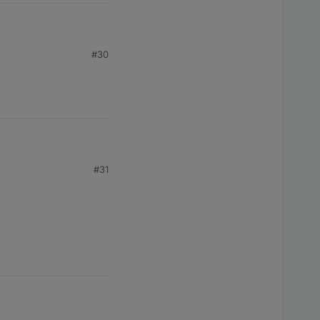
#30
npunkt der bessere?
#31