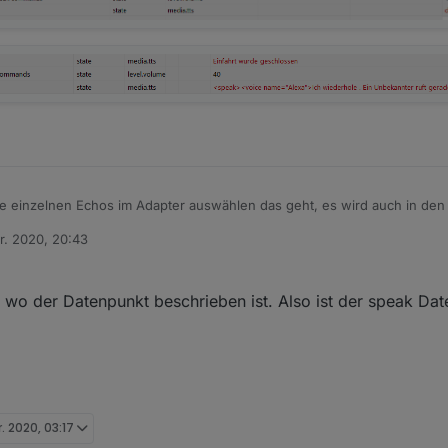
ie einzelnen Echos im Adapter auswählen das geht, es wird auch in den
dort nicht als normale Textausgabe wenn du das so machen willst dann
r. 2020, 20:43
sonsten muss die Ausgabe als Beispiel bei ssml so aussehen.
">Ein Unbekannter ruft gerade an .</voice></speak>
n
 wo der Datenpunkt beschrieben ist. Also ist der speak Da
r. 2020, 03:17