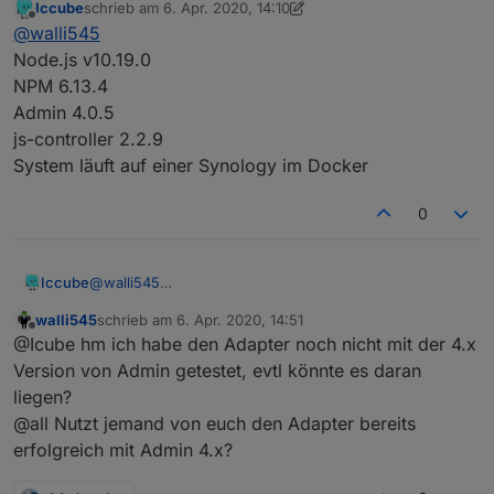
Iccube
schrieb am
6. Apr. 2020, 14:10
zuletzt editiert von Iccube
4. Juni 2020, 16:11
Offline
@
walli545
Node.js v10.19.0
NPM 6.13.4
Admin 4.0.5
js-controller 2.2.9
System läuft auf einer Synology im Docker
0
Iccube
@
walli545
Node.js v10.19.0
walli545
schrieb am
6. Apr. 2020, 14:51
NPM 6.13.4
zuletzt editiert von
Offline
@Icube hm ich habe den Adapter noch nicht mit der 4.x
Admin 4.0.5
js-controller 2.2.9
Version von Admin getestet, evtl könnte es daran
System läuft auf einer Synology im Docker
liegen?
@all Nutzt jemand von euch den Adapter bereits
erfolgreich mit Admin 4.x?