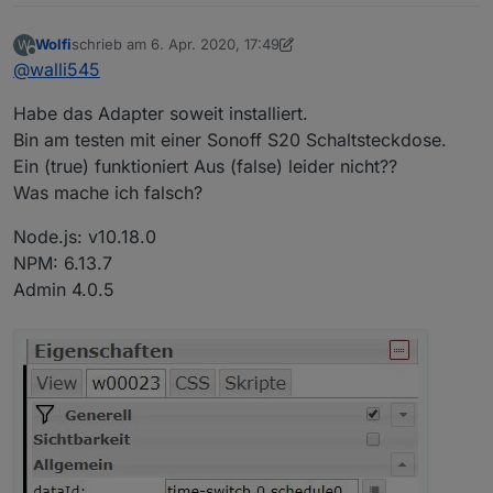
Wolfi
schrieb am
6. Apr. 2020, 17:49
W
zuletzt editiert von Wolfi
4. Juni 2020, 20:10
Offline
@
walli545
Habe das Adapter soweit installiert.
Bin am testen mit einer Sonoff S20 Schaltsteckdose.
Ein (true) funktioniert Aus (false) leider nicht??
Was mache ich falsch?
Node.js: v10.18.0
NPM: 6.13.7
Admin 4.0.5