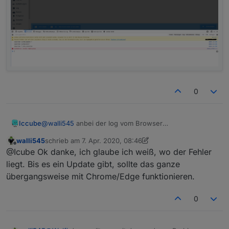
0
Iccube
@
walli545
anbei der log vom Browser
walli545
schrieb am
7. Apr. 2020, 08:46
zuletzt editiert von walli545
4. Juli 2020, 10:46
Offline
@Icube Ok danke, ich glaube ich weiß, wo der Fehler
liegt. Bis es ein Update gibt, sollte das ganze
übergangsweise mit Chrome/Edge funktionieren.
0