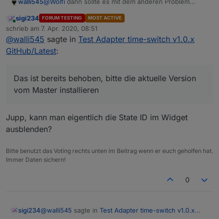
walli545
@
Wolfi
dann sollte es mit dem anderen Problem
zusammenhängen
sigi234
FORUM TESTING
MOST ACTIVE
@
sigi234
Das ist bereits behoben, bitte die aktuelle
Online
schrieb am
7. Apr. 2020, 08:51
Version vom Master installieren
zuletzt editiert von
@
walli545
sagte in
Test Adapter time-switch v1.0.x
GitHub/Latest
:
Das ist bereits behoben, bitte die aktuelle Version
vom Master installieren
Jupp, kann man eigentlich die State ID im Widget
ausblenden?
Bitte benutzt das Voting rechts unten im Beitrag wenn er euch geholfen hat.
Immer Daten sichern!
0
@
walli545
sagte in
Test Adapter time-switch v1.0.x
sigi234