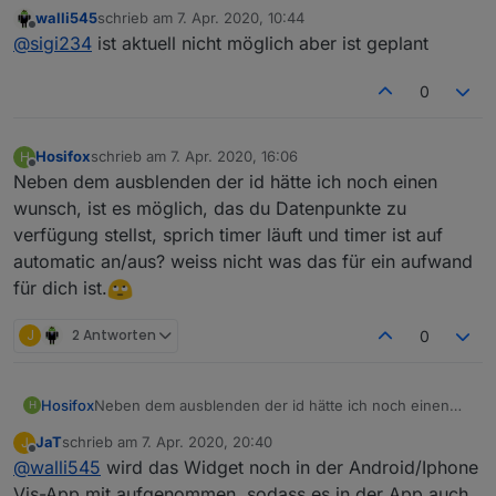
GitHub/Latest
:
walli545
schrieb am
7. Apr. 2020, 10:44
zuletzt editiert von
Offline
Das ist bereits behoben, bitte die aktuelle Version
@
sigi234
ist aktuell nicht möglich aber ist geplant
vom Master installieren
Jupp, kann man eigentlich die State ID im Widget
0
ausblenden?
Hosifox
schrieb am
7. Apr. 2020, 16:06
H
zuletzt editiert von
Offline
Neben dem ausblenden der id hätte ich noch einen
wunsch, ist es möglich, das du Datenpunkte zu
verfügung stellst, sprich timer läuft und timer ist auf
automatic an/aus? weiss nicht was das für ein aufwand
für dich ist.
J
2 Antworten
0
Hosifox
Neben dem ausblenden der id hätte ich noch einen
H
wunsch, ist es möglich, das du Datenpunkte zu
JaT
schrieb am
7. Apr. 2020, 20:40
J
verfügung stellst, sprich timer läuft und timer ist auf
zuletzt editiert von
Offline
@
walli545
wird das Widget noch in der Android/Iphone
automatic an/aus? weiss nicht was das für ein
aufwand für dich ist.
Vis-App mit aufgenommen, sodass es in der App auch