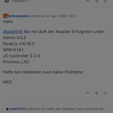
1 Antwort
0
Schranzistor
schrieb am
6. Apr. 2020, 14:57
S
zuletzt editiert von
Offline
Hallo
@
walli545
Bei mir läuft der Adapter Erfolgreich unter:
Admin 4.0.5
Node.js v10.19.0
NPM 6.14.1
JS-Controller 2.2.9
Proxmox LXC
Hatte bei Installieren auch keine Probleme
MFG
0
walli545
@Icube hm ich habe den Adapter noch nicht mit der