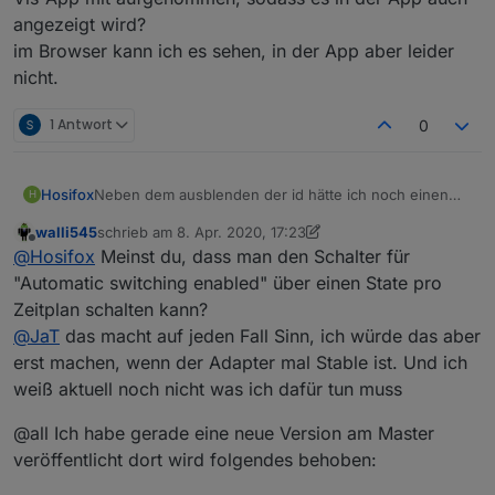
angezeigt wird?
im Browser kann ich es sehen, in der App aber leider
nicht.
1 Antwort
0
Hosifox
Neben dem ausblenden der id hätte ich noch einen
H
wunsch, ist es möglich, das du Datenpunkte zu
walli545
schrieb am
8. Apr. 2020, 17:23
verfügung stellst, sprich timer läuft und timer ist auf
zuletzt editiert von walli545
4. Aug. 2020, 19:24
Offline
@
Hosifox
Meinst du, dass man den Schalter für
automatic an/aus? weiss nicht was das für ein
aufwand für dich ist.
"Automatic switching enabled" über einen State pro
Zeitplan schalten kann?
@
JaT
das macht auf jeden Fall Sinn, ich würde das aber
erst machen, wenn der Adapter mal Stable ist. Und ich
weiß aktuell noch nicht was ich dafür tun muss
@all Ich habe gerade eine neue Version am Master
veröffentlicht dort wird folgendes behoben: