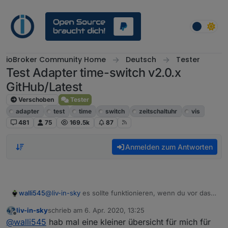
Weiter zum Inhalt
ioBroker Community Home
Deutsch
Tester
Test Adapter time-switch v2.0.x
GitHub/Latest
Verschoben
Tester
adapter
test
time
switch
zeitschaltuhr
vis
481
75
169.5k
87
Anmelden zum Antworten
walli545
@
liv-in-sky
es sollte funktionieren, wenn du vor das
schedule0
noch
time-switch.0.
machst, also
liv-in-sky
schrieb am
6. Apr. 2020, 13:25
time-switch.0.schedule0
zuletzt editiert von
Offline
@
walli545
hab mal eine kleiner übersicht für mich für