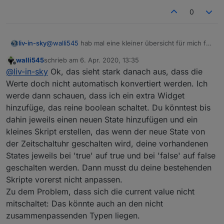
0
@
walli545
hab mal eine kleiner übersicht für mich für
liv-in-sky
die vis gebastelt (tabellenform) - die eingabe/
walli545
schrieb am
6. Apr. 2020, 13:35
änderungen werde ich dann über ein popup
soweit beim testen festgestellt: wenn ich das
zuletzt editiert von
Offline
@
liv-in-sky
Ok, das sieht stark danach aus, dass die
realisieren
wie reagiere ich auf die änderung ?- ist ein blockly -
json von dir auslese und das "enabled"
oder was meinst du genau
verändere von true auf false, kann ich über das
Werte doch nicht automatisch konvertiert werden. Ich
json die schaltung an- und/oder ausschalten
werde dann schauen, dass ich ein extra Widget
hinzufüge, das reine boolean schaltet. Du könntest bis
dahin jeweils einen neuen State hinzufügen und ein
kleines Skript erstellen, das wenn der neue State von
der Zeitschaltuhr geschalten wird, deine vorhandenen
States jeweils bei 'true' auf true und bei 'false' auf false
geschalten werden. Dann musst du deine bestehenden
Skripte vorerst nicht anpassen.
damit geht es: (aber meine anderen scripte nicht
Zu dem Problem, dass sich die current value nicht
mehr - gerade nochmal getestet)
mitschaltet: Das könnte auch an den nicht
zusammenpassenden Typen liegen.