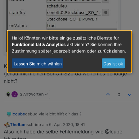
Hallo! Könnten wir bitte einige zusätzliche Dienste für
Funktionalität & Analytics
aktivieren? Sie können Ihre
Zustimmung später jederzeit ändern oder zurückziehen.
Lassen Sie mich wählen
Das ist ok
Komisch mit einem Shelly Device funktioniert es aber
genau mit meinen SonOff S20 da wo ich es benötige
nicht?
O
2 Antworten
0
debug vielleicht hilft dir das ?
Iccube
TheBam
schrieb am
6. Apr. 2020, 18:41
2020-04-05 22:08:25.247 - info: host.iobroker 
zuletzt editiert von
Offline
Also ich habe die selbe Fehlermeldung wie @Icube
2020-04-05 22:08:25.282 - info: host.iobroker 
2020-04-05 22:08:26.064 - debug: time-switch.0
ich nutze: