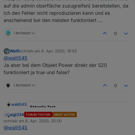
auf die admin oberfläche zuzugreifen) bereitstellen, da
ich den Fehler nicht reproduzieren kann und es
anscheinend bei den meisten funktioniert ...
1 Antwort
0
Wolfi
schrieb am
6. Apr. 2020, 19:55
W
Komisch mit einem Shelly Device funktioniert es aber
zuletzt editiert von
Offline
@
walli545
genau mit meinen SonOff S20 da wo ich es benötige
nicht?
Ja aber bei dem Objekt Power direkt der S20
funktioniert ja true und false?
1 Antwort
0
walli545
Aktuelle Test
Version
2.0.0
sigi234
FORUM TESTING
MOST ACTIVE
Online
schrieb am
6. Apr. 2020, 20:00
zuletzt editiert von
Veröffentlichun
14.05.2020
@
walli545
gsdatum