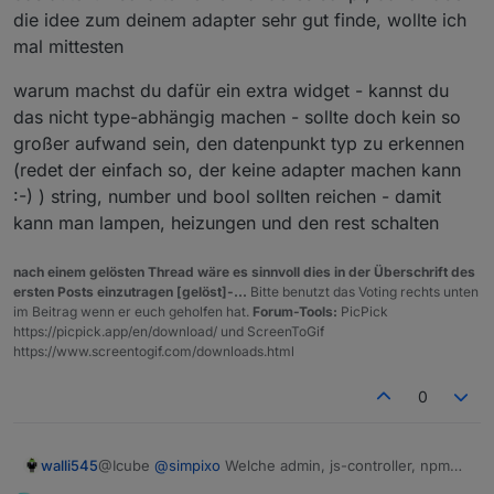
die idee zum deinem adapter sehr gut finde, wollte ich
mal mittesten
warum machst du dafür ein extra widget - kannst du
das nicht type-abhängig machen - sollte doch kein so
großer aufwand sein, den datenpunkt typ zu erkennen
(redet der einfach so, der keine adapter machen kann
:-) ) string, number und bool sollten reichen - damit
kann man lampen, heizungen und den rest schalten
nach einem gelösten Thread wäre es sinnvoll dies in der Überschrift des
ersten Posts einzutragen [gelöst]-...
Bitte benutzt das Voting rechts unten
im Beitrag wenn er euch geholfen hat.
Forum-Tools:
PicPick
https://picpick.app/en/download/ und ScreenToGif
https://www.screentogif.com/downloads.html
0
walli545
@Icube
@
simpixo
Welche admin, js-controller, npm
und nodejs Versionen benutzt ihr?