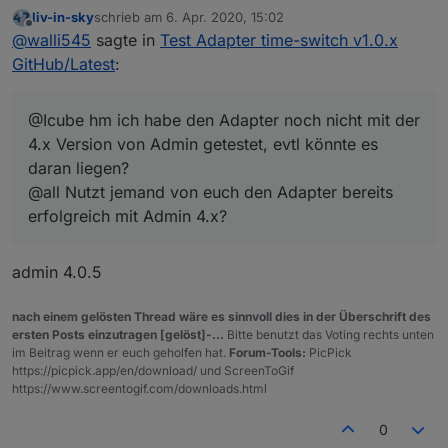
4.x Version von Admin getestet, evtl könnte es daran
liv-in-sky
schrieb am
6. Apr. 2020, 15:02
liegen?
zuletzt editiert von
Offline
@
walli545
sagte in
Test Adapter time-switch v1.0.x
@all Nutzt jemand von euch den Adapter bereits
erfolgreich mit Admin 4.x?
GitHub/Latest
:
@Icube hm ich habe den Adapter noch nicht mit der
4.x Version von Admin getestet, evtl könnte es
daran liegen?
@all Nutzt jemand von euch den Adapter bereits
erfolgreich mit Admin 4.x?
admin 4.0.5
nach einem gelösten Thread wäre es sinnvoll dies in der Überschrift des
ersten Posts einzutragen [gelöst]-...
Bitte benutzt das Voting rechts unten
im Beitrag wenn er euch geholfen hat.
Forum-Tools:
PicPick
https://picpick.app/en/download/ und ScreenToGif
https://www.screentogif.com/downloads.html
0