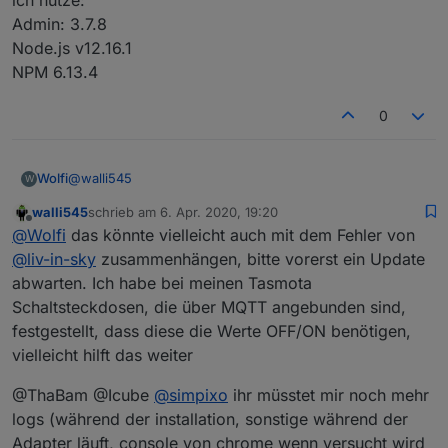
2020-04-05 22:08:26.096 - debug: time-switch.0
Admin: 3.7.8
2020-04-05 22:08:26.100 - debug: time-switch.0
Node.js v12.16.1
2020-04-05 22:08:26.101 - debug: time-switch.0
NPM 6.13.4
2020-04-05 22:08:26.102 - debug: time-switch.0
2020-04-05 22:08:26.115 - debug: time-switch.0
2020-04-05 22:08:26.122 - debug: time-switch.0
0
2020-04-05 22:08:26.124 - debug: time-switch.0
2020-04-05 22:08:26.143 - debug: time-switch.0
2020-04-05 22:08:26.150 - debug: time-switch.0
@
walli545
Wolfi
W
2020-04-05 22:08:26.160 - debug: time-switch.0
2020-04-05 22:08:26.161 - debug: time-switch.0
walli545
schrieb am
6. Apr. 2020, 19:20
Habe das Adapter soweit installiert.
zuletzt editiert von
Offline
@
Wolfi
das könnte vielleicht auch mit dem Fehler von
Bin am testen mit einer Sonoff S20 Schaltsteckdose.
Ein (true) funktioniert Aus (false) leider nicht??
Node.js: v10.18.0
@
liv-in-sky
zusammenhängen, bitte vorerst ein Update
Was mache ich falsch?
NPM: 6.13.7
abwarten. Ich habe bei meinen Tasmota
Admin 4.0.5
Schaltsteckdosen, die über MQTT angebunden sind,
festgestellt, dass diese die Werte OFF/ON benötigen,
vielleicht hilft das weiter
@ThaBam @Icube
@
simpixo
ihr müsstet mir noch mehr
logs (während der installation, sonstige während der
Adapter läuft, console von chrome wenn versucht wird