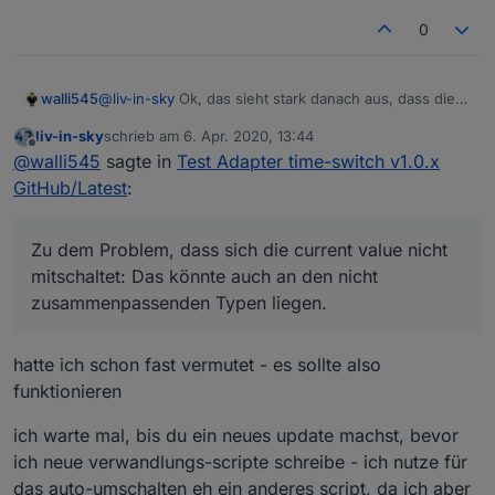
0
walli545
@
liv-in-sky
Ok, das sieht stark danach aus, dass die
Werte doch nicht automatisch konvertiert werden. Ich
liv-in-sky
schrieb am
6. Apr. 2020, 13:44
werde dann schauen, dass ich ein extra Widget
zuletzt editiert von
Offline
@
walli545
sagte in
Test Adapter time-switch v1.0.x
hinzufüge, das reine boolean schaltet. Du könntest
bis dahin jeweils einen neuen State hinzufügen und
GitHub/Latest
:
ein kleines Skript erstellen, das wenn der neue State
noch eine ganz andere frage: sollte beim schalten
von der Zeitschaltuhr geschalten wird, deine
des datenpunktes über ein anderes widget auch in
vorhandenen States jeweils bei 'true' auf true und bei
Zu dem Problem, dass sich die current value nicht
deinem widget der current value nicht auch
'false' auf false geschalten werden. Dann musst du
umgeschalten werden ? ich nehme an, du überprüfst
mitschaltet: Das könnte auch an den nicht
deine bestehenden Skripte vorerst nicht anpassen.
oder triggerst das nicht
zusammenpassenden Typen liegen.
Zu dem Problem, dass sich die current value nicht
mitschaltet: Das könnte auch an den nicht
zusammenpassenden Typen liegen.
hatte ich schon fast vermutet - es sollte also
funktionieren
ich warte mal, bis du ein neues update machst, bevor
ich neue verwandlungs-scripte schreibe - ich nutze für
das auto-umschalten eh ein anderes script, da ich aber