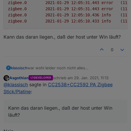
zigbee.0
2021-01-29 12:05:31.443	
error
(115
zigbee.0
2021-01-29 12:05:31.443	
error
(115
zigbee.0
2021-01-29 12:05:10.436	
info
(115
zigbee.0
2021-01-29 12:05:10.433	
info
(115
Kann das daran liegen., daß der host unter Win läuft?
0
war wohl leider noch nicht alles
klassisch
K
log:
Asgothian
schrieb am
29. Jan. 2021, 11:13
DEVELOPER
zigbee.0	2021-01-29 12:05:41.445	info	(
zuletzt editiert von
Offline
@
klassisch
sagte in
CC2538+CC2592 PA Zigbee
zigbee.0	2021-01-29 12:05:41.444	info	
Kann das daran liegen., daß der host unter Win läuft?
zigbee.0	2021-01-29 12:05:31.443	error	at
Stick/Platine
:
zigbee.0	2021-01-29 12:05:31.443	error	a
zigbee.0	2021-01-29 12:05:31.443	error	a
zigbee.0	2021-01-29 12:05:31.443	error	
Kann das daran liegen., daß der host unter Win
zigbee.0	2021-01-29 12:05:31.443	error	at 
läuft?
zigbee.0	2021-01-29 12:05:31.443	error	(
zigbee.0	2021-01-29 12:05:31.443	error	
zigbee.0	2021-01-29 12:05:10.436	info	(1