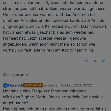
es sich nur anlernen ließ, wenn ich die beiden anderen
stromlos gemacht habe. Beim vierten war das genauso.
Umso überraschter war ich, daß das Anlernen bei
direktem Anschluß an den ioBroker Laptop auf Anhieb
ging- sogar durch die Kellerdecke durch. Das Netzwerk
hat danach etwas geächzt bis es sich wieder neu
formiert hat. Jetzt ist jeder wieder irgendwie
angebunden, wenn auch nicht mehr so schön wie
vorher, wo fast jeder direkt am Koordinator hing.
0
17 Tagen später
klassisch
schrieb am
8. März 2021, 02:22
K
MOST ACTIVE
zuletzt editiert von
Offline
Nochmals eine Frage zur Ethernetanbindung:
Wird das Zigbee-Modul über eine serielle Schnittslelle
angebunden?
Dann könnte ich doch direkt einen dedizierten serial <->