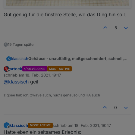
Gut genug für die finstere Stelle, wo das Ding hin soll.
5
19 Tagen später
Gehäuse - unauffällig, maßgeschneidert, schnell,
klassisch
K
billig (10 ct), verfügbar, mit Farbwahl und sicher
arteck
DEVELOPER
MOST ACTIVE
Nachdem das ser2Lan Abenteuer bei mir erfolgreich
Offline
schrieb am
18. Feb. 2021, 19:17
bestanden ist, befindet sich die Platine jetzt im
zuletzt editiert von
@
klassisch
geil
Wohnbereich und braucht ein unauffälliges Gehäuse.
Standardfarben zur Auswahl:
Einfach, schnell, billig und klein - also
Suchwort: Kabelkanal 30x15
weiß
maßgeschneidert und dennoch ohne 3D-Druck soll
Die Abmessungen der Platine habt Ihr gut gewählt!
zigbee hab ich, zwave auch, nuc's genauso und HA auch
silber
es sein. Hochverfügbar auch in Pandemiezeiten.
Erste Anprobe:
braun
Also am Besten schon im Bastelvorrat.
0
Sicherheitsfeature: schwer entflammbar,
Hier die Lösung:
selbstverlöschend
klassisch
schrieb am
18. Feb. 2021, 19:47
K
Abmessungen: 30mm x 15mm, Länge frei
MOST ACTIVE
zuletzt editiert von
Offline
Hatte eben ein seltsames Erlebnis:
wählbar