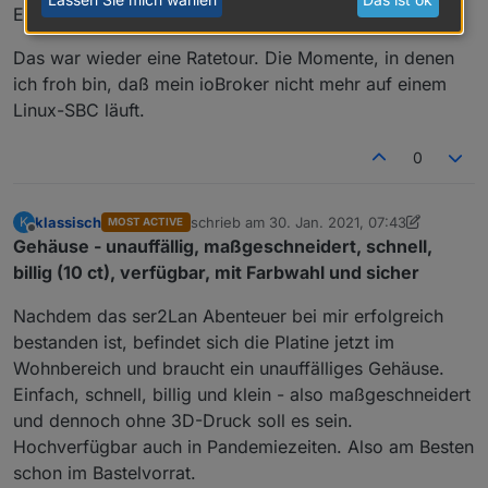
Edit: und geht! ENDLICH
Das war wieder eine Ratetour. Die Momente, in denen
ich froh bin, daß mein ioBroker nicht mehr auf einem
Linux-SBC läuft.
0
klassisch
schrieb am
30. Jan. 2021, 07:43
K
MOST ACTIVE
zuletzt editiert von klassisch
Offline
Gehäuse - unauffällig, maßgeschneidert, schnell,
billig (10 ct), verfügbar, mit Farbwahl und sicher
Nachdem das ser2Lan Abenteuer bei mir erfolgreich
bestanden ist, befindet sich die Platine jetzt im
Wohnbereich und braucht ein unauffälliges Gehäuse.
Einfach, schnell, billig und klein - also maßgeschneidert
und dennoch ohne 3D-Druck soll es sein.
Hochverfügbar auch in Pandemiezeiten. Also am Besten
schon im Bastelvorrat.