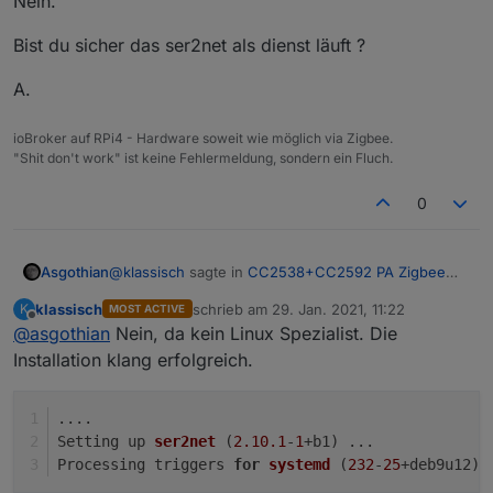
Nein.
Bist du sicher das ser2net als dienst läuft ?
A.
ioBroker auf RPi4 - Hardware soweit wie möglich via Zigbee.
"Shit don't work" ist keine Fehlermeldung, sondern ein Fluch.
0
@
klassisch
sagte in
CC2538+CC2592 PA Zigbee
Asgothian
Stick/Platine
:
klassisch
schrieb am
29. Jan. 2021, 11:22
K
MOST ACTIVE
zuletzt editiert von
Offline
@
asgothian
Nein, da kein Linux Spezialist. Die
Kann das daran liegen., daß der host unter Win
läuft?
Installation klang erfolgreich.
Nein.
Bist du sicher das ser2net als dienst läuft ?
....
Setting up 
ser2net
(
2.10
.1
-
1
+b1)
 ...
A.
Processing triggers 
for
systemd
(
232
-
25
+deb9u12)