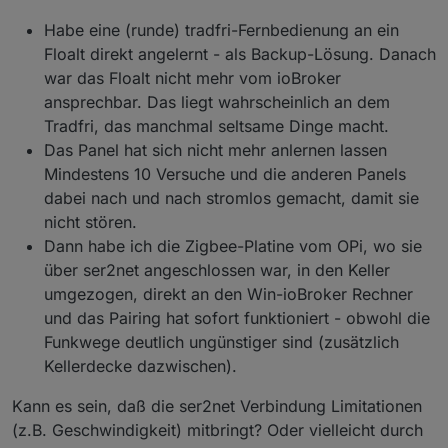
Preis ca. 10ct pro Gerät
Habe eine (runde) tradfri-Fernbedienung an ein
Floalt direkt angelernt - als Backup-Lösung. Danach
Verfügbarkeit: oft im eigenen Bestand.
war das Floalt nicht mehr vom ioBroker
Ansonsten Baumarkt, amazon, Elektrohandel-
und Versand
ansprechbar. Das liegt wahrscheinlich an dem
Ein paar Sägeschnitte, Feilenstriche und Plätten mit
Tradfri, das manchmal seltsame Dinge macht.
Heißluftpistole später:
auch Edelqualitäten erhältlich: Obo, Hager-
Das Panel hat sich nicht mehr anlernen lassen
Tehalit
Mindestens 10 Versuche und die anderen Panels
dabei nach und nach stromlos gemacht, damit sie
nicht stören.
Dann habe ich die Zigbee-Platine vom OPi, wo sie
Gut genug für die finstere Stelle, wo das Ding hin
über ser2net angeschlossen war, in den Keller
soll.
umgezogen, direkt an den Win-ioBroker Rechner
und das Pairing hat sofort funktioniert - obwohl die
Funkwege deutlich ungünstiger sind (zusätzlich
Kellerdecke dazwischen).
Kann es sein, daß die ser2net Verbindung Limitationen
(z.B. Geschwindigkeit) mitbringt? Oder vielleicht durch