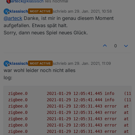
@
klassisch
lies nochmal
arteck
klassisch
schrieb am
29. Jan. 2021, 10:58
K
MOST ACTIVE
du hast da einen fehler in der konfig
zuletzt editiert von
Offline
@
arteck
Danke, ist mir in genau diesem Moment
aufgefallen. Etwas spät halt.
Sorry, dann neues Spiel neues Glück.
da ist ein blank dazwischen
0
klassisch
schrieb am
29. Jan. 2021, 11:09
K
MOST ACTIVE
zuletzt editiert von
Offline
war wohl leider noch nicht alles
log:
zigbee.0
2021-01-29 12:05:41.445	
info
(115
zigbee.0
2021-01-29 12:05:41.444	
info
(115
zigbee.0
2021-01-29 12:05:31.443	
error
at
p
zigbee.0
2021-01-29 12:05:31.443	
error
at
e
zigbee.0
2021-01-29 12:05:31.443	
error
at
e
zigbee.0
2021-01-29 12:05:31.443	
error
at
S
zigbee.0
2021-01-29 12:05:31.443	
error
at
S