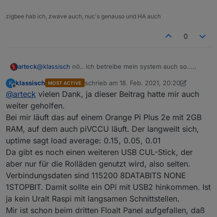
zigbee hab ich, zwave auch, nuc's genauso und HA auch
0
@
klassisch
nö.. ich betreibe mein system auch so..
arteck
wobei ich einen Rock64 habe..
klassisch
schrieb am
18. Feb. 2021, 20:20
K
MOST ACTIVE
das einzige ist .. welchen pi nutzt du also da wo der
kann sein dass du die bound rate reduzieren musst.. es
zuletzt editiert von klassisch
Offline
@
arteck
vielen Dank, ja dieser Beitrag hatte mir auch
stick drin steckt..
gab mal einen ser2net beitrag hier im forum hast mal
geschaut ?
https://forum.iobroker.net/topic/40635/how-to-rasbee-
weiter geholfen.
oder-rasbee-ii-via-ser2net?_=1613676838597
Bei mir läuft das auf einem Orange Pi Plus 2e mit 2GB
RAM, auf dem auch piVCCU läuft. Der langweilt sich,
uptime sagt load average: 0.15, 0.05, 0.01
Da gibt es noch einen weiteren USB CUL-Stick, der
aber nur für die Rolläden genutzt wird, also selten.
Verbindungsdaten sind 115200 8DATABITS NONE
1STOPBIT. Damit sollte ein OPi mit USB2 hinkommen. Ist
ja kein Uralt Raspi mit langsamen Schnittstellen.
Mir ist schon beim dritten Floalt Panel aufgefallen, daß