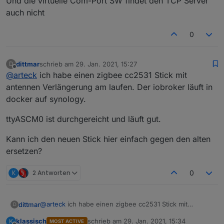
Und die virtuelle Com-Port SW findet den TCP Server
auch nicht
0
dittmar
schrieb am
29. Jan. 2021, 15:27
D
zuletzt editiert von
Offline
@
arteck
ich habe einen zigbee cc2531 Stick mit
antennen Verlängerung am laufen. Der iobroker läuft in
docker auf synology.
ttyASCM0 ist durchgereicht und läuft gut.
Kann ich den neuen Stick hier einfach gegen den alten
ersetzen?
K
2 Antworten
0
@
arteck
ich habe einen zigbee cc2531 Stick mit
dittmar
D
antennen Verlängerung am laufen. Der iobroker läuft in
klassisch
schrieb am
29. Jan. 2021, 15:34
K
MOST ACTIVE
docker auf synology.
ttyASCM0 ist durchgereicht und läuft gut.