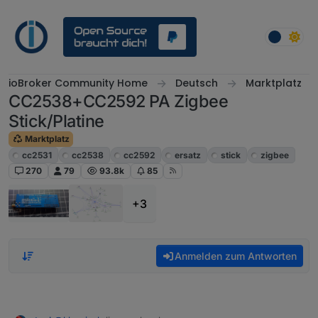
Weiter zum Inhalt
ioBroker Community Home
Deutsch
Marktplatz
CC2538+CC2592 PA Zigbee
Stick/Platine
Marktplatz
cc2531
cc2538
cc2592
ersatz
stick
zigbee
270
79
93.8k
85
+3
Anmelden zum Antworten