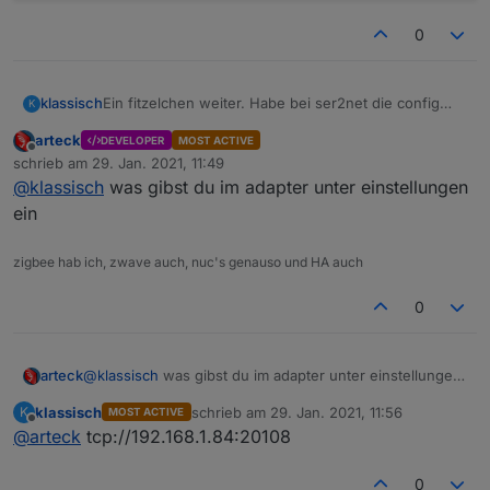
0
Ein fitzelchen weiter. Habe bei ser2net die config
klassisch
K
Zeile händisch eingegeben.
arteck
DEVELOPER
MOST ACTIVE
Fehlermeldung
Offline
schrieb am
29. Jan. 2021, 11:49
zuletzt editiert von
@
klassisch
was gibst du im adapter unter einstellungen
ein
zigbee hab ich, zwave auch, nuc's genauso und HA auch
0
arteck
@
klassisch
was gibst du im adapter unter einstellungen
ein
klassisch
schrieb am
29. Jan. 2021, 11:56
K
MOST ACTIVE
zuletzt editiert von
Offline
@
arteck
tcp://192.168.1.84:20108
0