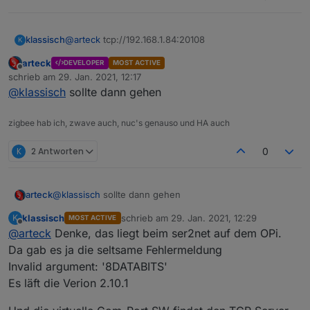
klassisch
@
arteck
tcp://192.168.1.84:20108
K
arteck
DEVELOPER
MOST ACTIVE
Offline
schrieb am
29. Jan. 2021, 12:17
zuletzt editiert von
@
klassisch
sollte dann gehen
zigbee hab ich, zwave auch, nuc's genauso und HA auch
K
2 Antworten
0
arteck
@
klassisch
sollte dann gehen
klassisch
schrieb am
29. Jan. 2021, 12:29
K
MOST ACTIVE
zuletzt editiert von
Offline
@
arteck
Denke, das liegt beim ser2net auf dem OPi.
Da gab es ja die seltsame Fehlermeldung
Invalid argument: '8DATABITS'
Es läft die Verion 2.10.1