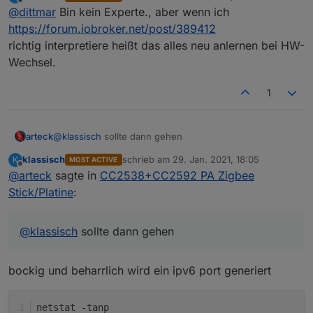
zuletzt editiert von
Offline
@
dittmar
Bin kein Experte., aber wenn ich
Kann ich den neuen Stick hier einfach gegen den alten
https://forum.iobroker.net/post/389412
ersetzen?
richtig interpretiere heißt das alles neu anlernen bei HW-
Wechsel.
1
arteck
@
klassisch
sollte dann gehen
klassisch
schrieb am
29. Jan. 2021, 18:05
K
MOST ACTIVE
zuletzt editiert von
Offline
@
arteck
sagte in
CC2538+CC2592 PA Zigbee
Stick/Platine
:
@
klassisch
sollte dann gehen
bockig und beharrlich wird ein ipv6 port generiert
netstat -tanp