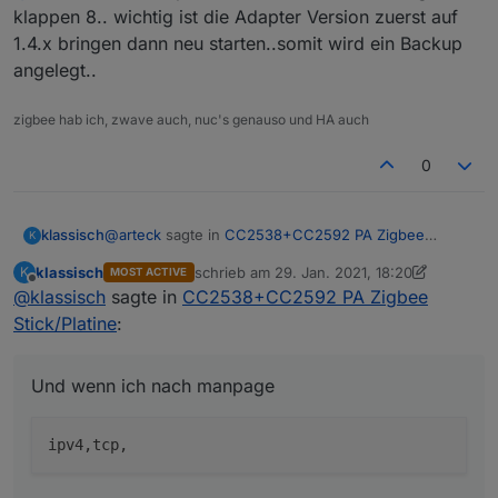
ersetzen?
klappen 8.. wichtig ist die Adapter Version zuerst auf
1.4.x bringen dann neu starten..somit wird ein Backup
angelegt..
zigbee hab ich, zwave auch, nuc's genauso und HA auch
0
@
arteck
sagte in
CC2538+CC2592 PA Zigbee
klassisch
K
Stick/Platine
:
klassisch
schrieb am
29. Jan. 2021, 18:20
K
MOST ACTIVE
zuletzt editiert von klassisch
Offline
@
klassisch
sagte in
@
klassisch
CC2538+CC2592 PA Zigbee
sollte dann gehen
Stick/Platine
:
bockig und beharrlich wird ein ipv6 port generiert
Und wenn ich nach manpage
netstat -tanp

Und wenn ich nach manpage
tcp6       0      0 :::20108                