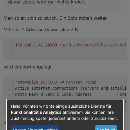
davor setze, wird gar nichts kreiert
davor setze, wird gar nichts kreiert
Linux, always my pleasure
Man spielt sich so durch. Ein Schrittchen weiter
Mit der IP Adresse davor, also z.B.
192.168
.
1.41
,
20108
:raw
:
0
:/dev/serial/by-id/usb-Te
wird ein port angelegt
root
@opi2e_piVCCU3
:~
# netstat -tanp
Active Internet connections (servers 
and
 establis
Proto Recv-Q Send-Q Local Address           Forei
tcp        
0
0
192.168
.
1.41
:
20108
0.0
.
0
Hallo! Könnten wir bitte einige zusätzliche Dienste für
Funktionalität & Analytics
aktivieren? Sie können Ihre
Zustimmung später jederzeit ändern oder zurückziehen.
klingt gut,
Lassen Sie mich wählen
Das ist ok