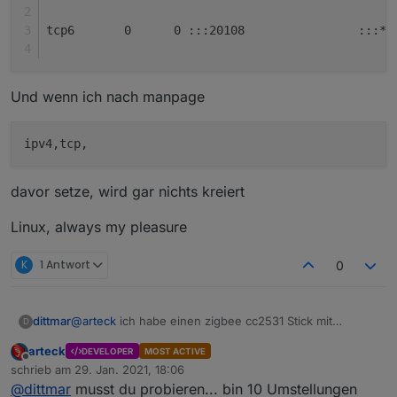
tcp6       0      0 :::20108                :::* 
Und wenn ich nach manpage
davor setze, wird gar nichts kreiert
Linux, always my pleasure
K
1 Antwort
0
@
arteck
ich habe einen zigbee cc2531 Stick mit
dittmar
D
antennen Verlängerung am laufen. Der iobroker läuft in
arteck
DEVELOPER
MOST ACTIVE
docker auf synology.
ttyASCM0 ist durchgereicht und läuft gut.
Offline
schrieb am
29. Jan. 2021, 18:06
zuletzt editiert von
@
dittmar
musst du probieren... bin 10 Umstellungen
Kann ich den neuen Stick hier einfach gegen den alten