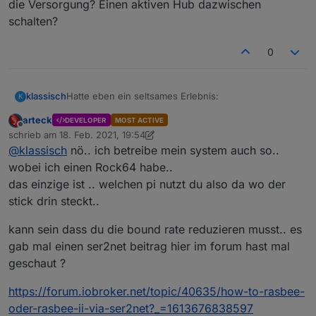
die Versorgung? Einen aktiven Hub dazwischen
schalten?
0
Hatte eben ein seltsames Erlebnis:
klassisch
K
arteck
DEVELOPER
MOST ACTIVE
Habe eine (runde) tradfri-Fernbedienung an ein
Offline
schrieb am
18. Feb. 2021, 19:54
Kann es sein, daß die ser2net Verbindung
Floalt direkt angelernt - als Backup-Lösung.
zuletzt editiert von arteck
@
klassisch
nö.. ich betreibe mein system auch so..
Limitationen (z.B. Geschwindigkeit) mitbringt? Oder
Danach war das Floalt nicht mehr vom ioBroker
vielleicht durch die Versorgung? Einen aktiven Hub
ansprechbar. Das liegt wahrscheinlich an dem
wobei ich einen Rock64 habe..
dazwischen schalten?
Tradfri, das manchmal seltsame Dinge macht.
das einzige ist .. welchen pi nutzt du also da wo der
Das Panel hat sich nicht mehr anlernen lassen
stick drin steckt..
Mindestens 10 Versuche und die anderen
Panels dabei nach und nach stromlos gemacht,
kann sein dass du die bound rate reduzieren musst.. es
damit sie nicht stören.
Dann habe ich die Zigbee-Platine vom OPi, wo
gab mal einen ser2net beitrag hier im forum hast mal
sie über ser2net angeschlossen war, in den
geschaut ?
Keller umgezogen, direkt an den Win-ioBroker
Rechner und das Pairing hat sofort funktioniert -
https://forum.iobroker.net/topic/40635/how-to-rasbee-
obwohl die Funkwege deutlich ungünstiger sind
oder-rasbee-ii-via-ser2net?_=1613676838597
(zusätzlich Kellerdecke dazwischen).