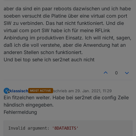
aber da sind ein paar reboots dazwischen und ich habe
soeben versucht die Platine über eine virtual com port
SW zu verbinden. Das hat nicht funktioniert. Und die
virtual com port SW habe ich für meine RFLink
Anbindung im produktiven Einsatz. Ich will nicht, sagen,
daß ich die voll verstehe, aber die Anwendung hat an
anderen Stellen schon funktioniert.
Und bei top sehe ich ser2net auch nicht
0
klassisch
schrieb am
29. Jan. 2021, 11:29
K
MOST ACTIVE
zuletzt editiert von
Offline
Ein fitzelchen weiter. Habe bei ser2net die config Zeile
händisch eingegeben.
Fehlermeldung
Invalid argument:
'8DATABITS'