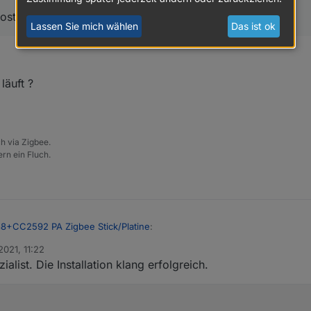
12:05:31.443	error	at emitErrorAndCloseNT (internal
ost unter Win läuft?
 12:05:31.443	error	at emitErrorNT (internal/streams
Lassen Sie mich wählen
Das ist ok
 12:05:31.443	error	at Socket.emit (events.js:203:1
12:05:31.443	error	at Socket.<anonymous> (C:\Program F
 12:05:31.443	error	(11524) Error: Error while open
 12:05:31.443	error	(11524) Failed to start Zigbee
läuft ?
 12:05:10.436	info	(11524) Installed Version: iobro
h via Zigbee.
rn ein Fluch.
+CC2592 PA Zigbee Stick/Platine
:
2021, 11:22
alist. Die Installation klang erfolgreich.
daß der host unter Win läuft?