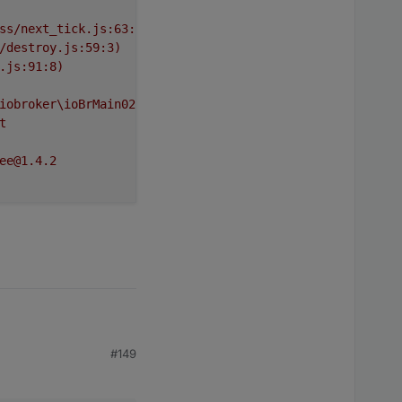
ss/next_tick.js:63:19)
/destroy.js:59:3)
.js:91:8)
iobroker\ioBrMain026\node_modules\zigbee-herdsman\dist\a
t
ee@1.4.2
#149
.

l/process/next_tick.js:63:19)
