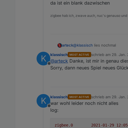
da ist ein blank dazwischen
zigbee hab ich, zwave auch, nuc's genauso und
@
klassisch
lies nochmal
arteck
klassisch
schrieb am
29. Jan. 
MOST ACTIVE
K
du hast da einen fehler in der 
zuletzt editiert von
@
arteck
Danke, ist mir in genau die
Offline
Sorry, dann neues Spiel neues Glüc
klassisch
schrieb am
29. Jan. 
MOST ACTIVE
K
zuletzt editiert von
war wohl leider noch nicht alles
da ist ein blank dazwischen
Offline
log:
zigbee.0