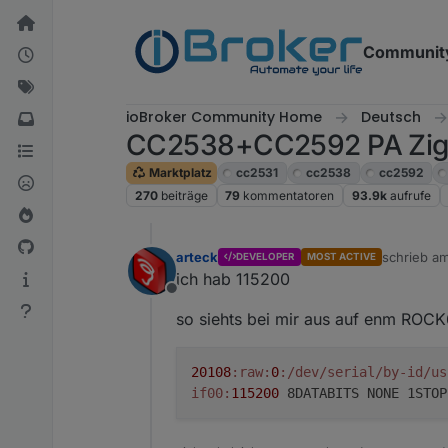
Weiter zum Inhalt
Communit
ioBroker Community Home
Deutsch
CC2538+CC2592 PA Zigbe
Marktplatz
cc2531
cc2538
cc2592
270
beiträge
79
kommentatoren
93.9k
aufrufe
arteck
schrieb a
DEVELOPER
MOST ACTIVE
zuletzt edi
ich hab 115200
Offline
so siehts bei mir aus auf enm ROC
20108
:raw
:
0
:/dev/serial/by-id/us
if00:
115200
8DATABITS NONE 1STOP