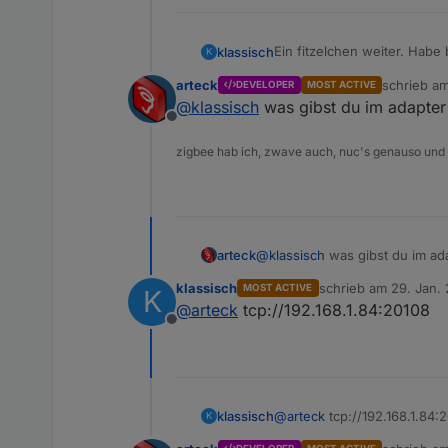
Ein fitzelchen weiter. Habe
klassisch
K
Fehlermeldung
arteck
schrieb a
DEVELOPER
MOST ACTIVE
zuletzt edi
@
klassisch
was gibst du im adapter 
Offline
zigbee hab ich, zwave auch, nuc's genauso und
arteck
@
klassisch
was gibst du im ada
klassisch
schrieb am
29. Jan. 
MOST ACTIVE
K
zuletzt editiert von
@
arteck
tcp://192.168.1.84:20108
Offline
klassisch
@
arteck
tcp://192.168.1.84:
K