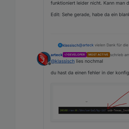
funktioniert leider nicht. Kann man
Edit: Sehe gerade, habe da ein blan
@
arteck
vielen Dank für die
klassisch
K
arteck
schrieb a
DEVELOPER
MOST ACTIVE
aus
zuletzt edi
@
klassisch
lies nochmal
Offline
ls -l /dev/serial/by-i
du hast da einen fehler in der konfi
habe ich zusammengebaste
funktioniert leider nicht.
Edit: Sehe gerade, habe da 