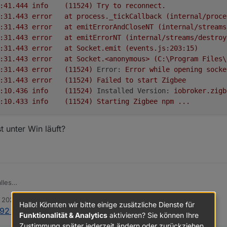
2021-01-29 12:05:41.444	
info
(11524)
Try
to
reconnect.
2021-01-29 12:05:31.443	
error
at
process._tickCallback
(internal/proce
2021-01-29 12:05:31.443	
error
at
emitErrorAndCloseNT
(internal/streams
2021-01-29 12:05:31.443	
error
at
emitErrorNT
(internal/streams/destroy
2021-01-29 12:05:31.443	
error
at
Socket.emit
(events.js:203:15)
2021-01-29 12:05:31.443	
error
at
Socket.<anonymous>
(C:\Program
Files\
2021-01-29 12:05:31.443	
error
(11524)
Error:
Error
while
opening
socke
2021-01-29 12:05:31.443	
error
(11524)
Failed
to
start
Zigbee
2021-01-29 12:05:10.436	
info
(11524)
Installed Version:
iobroker.zigb
2021-01-29 12:05:10.433	
info
(11524)
Starting
Zigbee
npm
...
t unter Win läuft?
lles
 2021, 11:13
 12:05:41.445	info	(11524) Starting Zigbee npm ..
Hallo! Könnten wir bitte einige zusätzliche Dienste für
 PA Zigbee Stick/Platine
:
 12:05:41.444	info	(11524) Try to reconnect.

Funktionalität & Analytics
aktivieren? Sie können Ihre
 der host unter Win läuft?
12:05:31.443	error	at process._tickCallback (interna
Zustimmung später jederzeit ändern oder zurückziehen.