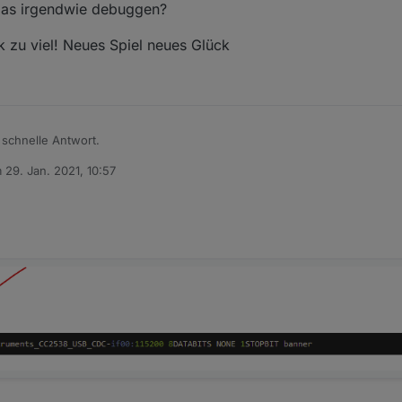
 das irgendwie debuggen?
k zu viel! Neues Spiel neues Glück
 schnelle Antwort.
m
29. Jan. 2021, 10:57
tiert von
d

g
lt
 Kann man das irgendwie debuggen?
ein blank zu viel! Neues Spiel neues Glück