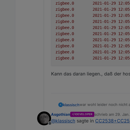
zigbee.0
zigbee.0
zigbee.0
zigbee.0
zigbee.0
zigbee.0
zigbee.0
zigbee.0
zigbee.0
zigbee.0
Kann das daran liegen., daß der hos
war wohl leider noch nicht a
klassisch
K
log:
Asgothian
schrieb am
29. Jan.
DEVELOPER
zigbee.0	2021-01-29
zuletzt editiert von
@
klassisch
sagte in
CC2538+CC2592
zigbee.0	2021-01-29
Offline
Kann das daran liegen., daß
zigbee.0	2021-01-29 