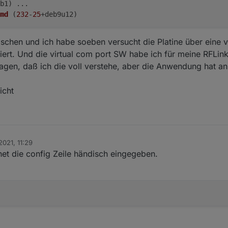
b1)
 ...
ls dienst läuft ?
md
(
232
-
25
+deb9u12)
schen und ich habe soeben versucht die Platine über eine 
niert. Und die virtual com port SW habe ich für meine RFLi
 sagen, daß ich die voll verstehe, aber die Anwendung hat an
icht
2021, 11:29
2net die config Zeile händisch eingegeben.