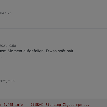
 HA auch
2021, 10:58
konfig
sem Moment aufgefallen. Etwas spät halt.
k.
2021, 11:09
2021-01-29 12:05:41.445	
info
(11524)
Starting
Zigbee
npm
...