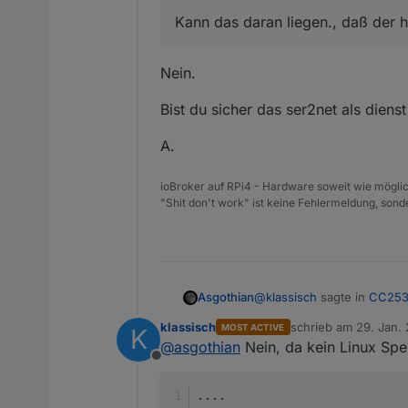
zigbee.0	2021-01-29 
Kann das daran liegen., daß der h
zigbee.0	2021-01-29
zigbee.0	2021-01-29
zigbee.0	2021-01-29 
Nein.
zigbee.0	2021-01-29
zigbee.0	2021-01-29
Bist du sicher das ser2net als dienst 
zigbee.0	2021-01-29
A.
ioBroker auf RPi4 - Hardware soweit wie möglic
"Shit don't work" ist keine Fehlermeldung, sonde
@
klassisch
sagte in
CC2538
Asgothian
klassisch
schrieb am
29. Jan. 
MOST ACTIVE
K
zuletzt editiert von
@
asgothian
Nein, da kein Linux Spezi
Kann das daran liegen., 
Offline
Nein.
....