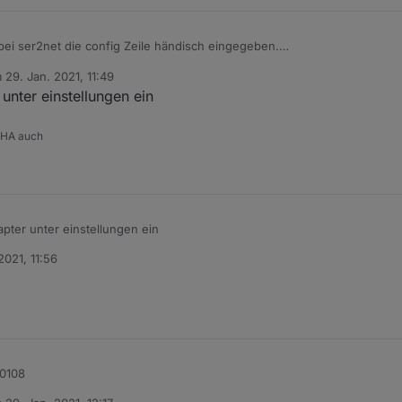
 bei ser2net die config Zeile händisch eingegeben.
m
29. Jan. 2021, 11:49
tiert von
unter einstellungen ein
 HA auch
pter unter einstellungen ein
2021, 11:56
20108