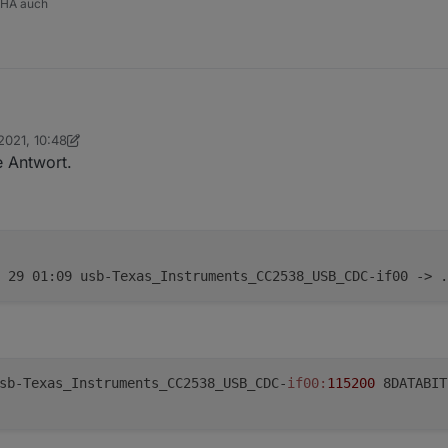
 HA auch
2021, 10:48
m ROCK64
lassisch
e Antwort.
 29 01:09 usb-Texas_Instruments_CC2538_USB_CDC-if00 -> .
b-Texas_Instruments_CC2538_USB_CDC-
if00:
115200
8DATABIT