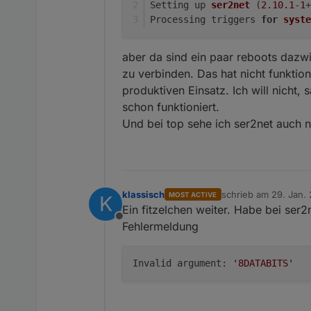
Setting up 
ser2net
(
2.10
.1
-
1
+
Bist du sicher das ser2net a
Processing triggers 
for
syste
A.
aber da sind ein paar reboots dazwi
zu verbinden. Das hat nicht funktio
produktiven Einsatz. Ich will nicht,
schon funktioniert.
Und bei top sehe ich ser2net auch n
klassisch
schrieb am
29. Jan. 
MOST ACTIVE
K
zuletzt editiert von
Ein fitzelchen weiter. Habe bei ser
Offline
Fehlermeldung
Invalid argument:
'8DATABITS'