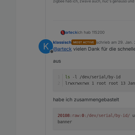
zigbee hab ich, zwave auch, nuc's genauso und
ich hab 115200
arteck
klassisch
schrieb am
29. Jan. 
MOST ACTIVE
K
so siehts bei mir aus auf en
zuletzt editiert von k
@
arteck
vielen Dank für die schnell
Offline
aus
ls
 -l /dev/serial/by-id
lrwxrwxrwx 1 root root 13 Jan
habe ich zusammengebastelt
20108
:raw
:
0
:/dev/serial/by-id/
us
banner