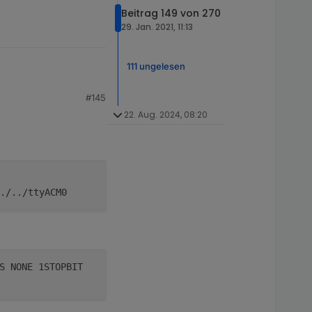
Beitrag 149 von 270
29. Jan. 2021, 11:13
111 ungelesen
#145
22. Aug. 2024, 08:20
./../ttyACM0
S NONE 1STOPBIT