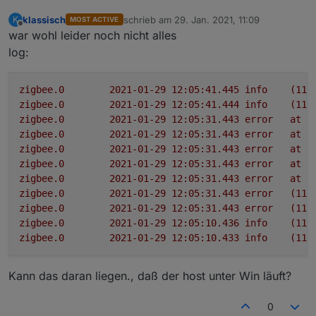
klassisch
schrieb am
29. Jan. 2021, 11:09
K
MOST ACTIVE
zuletzt editiert von
Offline
war wohl leider noch nicht alles
log:
zigbee.0
2021-01-29 12:05:41.445	
info
(115
zigbee.0
2021-01-29 12:05:41.444	
info
(115
zigbee.0
2021-01-29 12:05:31.443	
error
at
p
zigbee.0
2021-01-29 12:05:31.443	
error
at
e
zigbee.0
2021-01-29 12:05:31.443	
error
at
e
zigbee.0
2021-01-29 12:05:31.443	
error
at
S
zigbee.0
2021-01-29 12:05:31.443	
error
at
S
zigbee.0
2021-01-29 12:05:31.443	
error
(115
zigbee.0
2021-01-29 12:05:31.443	
error
(115
zigbee.0
2021-01-29 12:05:10.436	
info
(115
zigbee.0
2021-01-29 12:05:10.433	
info
(115
Kann das daran liegen., daß der host unter Win läuft?
0