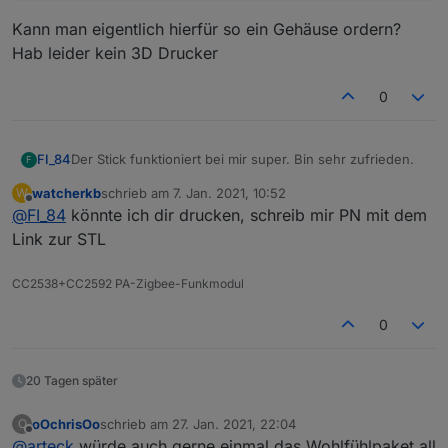
hier kann man die Sendeleistung einstellen
Kann man eigentlich hierfür so ein Gehäuse ordern?
Hab leider kein 3D Drucker
passendes 3d Gehäuse
https://www.thingiverse.com/thing:4218997
oder
0
https://www.thingiverse.com/thing:4224425
Der Stick funktioniert bei mir super. Bin sehr zufrieden.
FI_84
F
oder günstig danke an
@
klassisch
watcherkb
schrieb am
7. Jan. 2021, 10:52
W
@
Knoddel
sagte in
CC2538+CC2592 PA Zigbee
zuletzt editiert von
Offline
DIY Gehäuse
@
FI_84
könnte ich dir drucken, schreib mir PN mit dem
Stick/Platine
:
Link zur STL
Ich habe ein Gehäuse für die Platine Konstruiert
(mit Fusion360), der Deckel hat Niederhalter für die
CC2538+CC2592 PA-Zigbee-Funkmodul
Kann man eigentlich hierfür so ein Gehäuse ordern?
Platine und Schnappverschlüsse, im Gehäuseboden
Hab leider kein 3D Drucker
sind Vertiefungen für die Lötpunkte. Wer es sich
0
ausdrucken möchte die Dateien liegen auf
Thingiverse
20 Tagen später
oOchrisOo
schrieb am
27. Jan. 2021, 22:04
O
zuletzt editiert von
Offline
@
arteck
würde auch gerne einmal das Wohlfühlpaket all