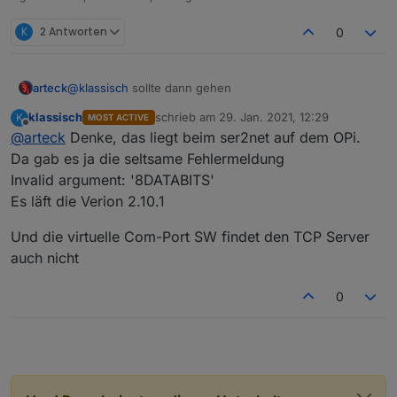
K
2 Antworten
0
arteck
@
klassisch
sollte dann gehen
klassisch
schrieb am
29. Jan. 2021, 12:29
K
MOST ACTIVE
zuletzt editiert von
Offline
@
arteck
Denke, das liegt beim ser2net auf dem OPi.
Da gab es ja die seltsame Fehlermeldung
Invalid argument: '8DATABITS'
Es läft die Verion 2.10.1
Und die virtuelle Com-Port SW findet den TCP Server
auch nicht
0