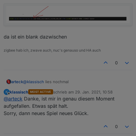
funktioniert leider nicht. Kann man das irgendwie
debuggen?
Edit: Sehe gerade, habe da ein blank zu viel! Neues
Spiel neues Glück
da ist ein blank dazwischen
zigbee hab ich, zwave auch, nuc's genauso und HA auch
0
@
klassisch
lies nochmal
arteck
klassisch
schrieb am
29. Jan. 2021, 10:58
K
MOST ACTIVE
du hast da einen fehler in der konfig
zuletzt editiert von
Offline
@
arteck
Danke, ist mir in genau diesem Moment
aufgefallen. Etwas spät halt.
Sorry, dann neues Spiel neues Glück.
da ist ein blank dazwischen
0