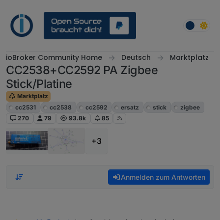
Weiter zum Inhalt
ioBroker Community Home
Deutsch
Marktplatz
CC2538+CC2592 PA Zigbee
Stick/Platine
Marktplatz
cc2531
cc2538
cc2592
ersatz
stick
zigbee
270
79
93.8k
85
+3
Anmelden zum Antworten