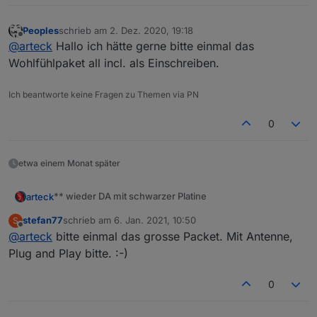
Peoples
schrieb am
2. Dez. 2020, 19:18
zuletzt editiert von
Offline
@
arteck
Hallo ich hätte gerne bitte einmal das
Wohlfühlpaket all incl. als Einschreiben.
Ich beantworte keine Fragen zu Themen via PN
0
etwa einem Monat später
** wieder DA mit schwarzer Platine
arteck
stefan77
schrieb am
6. Jan. 2021, 10:50
S
zuletzt editiert von
Offline
@
arteck
bitte einmal das grosse Packet. Mit Antenne,
Plug and Play bitte. :-)
0
wir haben eine
neue Version
der Platine entwickelt und
diese sogar verbessert