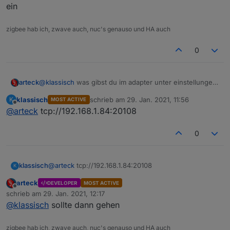
ein
zigbee hab ich, zwave auch, nuc's genauso und HA auch
0
arteck
@
klassisch
was gibst du im adapter unter einstellungen
ein
klassisch
schrieb am
29. Jan. 2021, 11:56
K
MOST ACTIVE
zuletzt editiert von
Offline
@
arteck
tcp://192.168.1.84:20108
0
klassisch
@
arteck
tcp://192.168.1.84:20108
K
arteck
DEVELOPER
MOST ACTIVE
Offline
schrieb am
29. Jan. 2021, 12:17
zuletzt editiert von
@
klassisch
sollte dann gehen
zigbee hab ich, zwave auch, nuc's genauso und HA auch