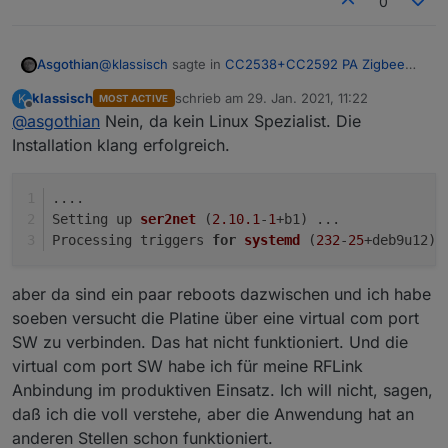
0
@
klassisch
sagte in
CC2538+CC2592 PA Zigbee
Asgothian
Stick/Platine
:
klassisch
schrieb am
29. Jan. 2021, 11:22
K
MOST ACTIVE
zuletzt editiert von
Offline
@
asgothian
Nein, da kein Linux Spezialist. Die
Kann das daran liegen., daß der host unter Win
läuft?
Installation klang erfolgreich.
Nein.
Bist du sicher das ser2net als dienst läuft ?
....
Setting up 
ser2net
(
2.10
.1
-
1
+b1)
 ...
A.
Processing triggers 
for
systemd
(
232
-
25
+deb9u12)
aber da sind ein paar reboots dazwischen und ich habe
soeben versucht die Platine über eine virtual com port
SW zu verbinden. Das hat nicht funktioniert. Und die
virtual com port SW habe ich für meine RFLink
Anbindung im produktiven Einsatz. Ich will nicht, sagen,
daß ich die voll verstehe, aber die Anwendung hat an
anderen Stellen schon funktioniert.