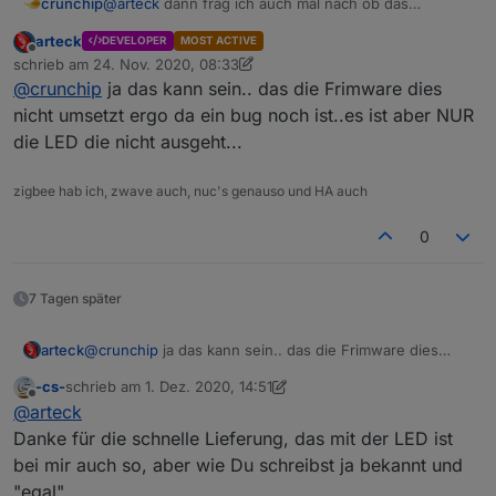
crunchip
@
arteck
dann frag ich auch mal nach ob das
Verhalten normal ist, da nach einem fertigen
arteck
DEVELOPER
MOST ACTIVE
"Anlernen" der Stick rot bleibt, funktioniert jedoch
Offline
schrieb am
24. Nov. 2020, 08:33
alles ganz normal, erst nach einen anschließenden
zuletzt editiert von arteck
@
crunchip
ja das kann sein.. das die Frimware dies
Restart der Instanz wird dieser erst wieder grün.
nicht umsetzt ergo da ein bug noch ist..es ist aber NUR
die LED die nicht ausgeht...
zigbee hab ich, zwave auch, nuc's genauso und HA auch
0
7 Tagen später
arteck
@
crunchip
ja das kann sein.. das die Frimware dies
nicht umsetzt ergo da ein bug noch ist..es ist aber NUR
-cs-
schrieb am
1. Dez. 2020, 14:51
die LED die nicht ausgeht...
zuletzt editiert von -cs-
12. Jan. 2020, 16:00
Offline
@
arteck
Danke für die schnelle Lieferung, das mit der LED ist
bei mir auch so, aber wie Du schreibst ja bekannt und
"egal".