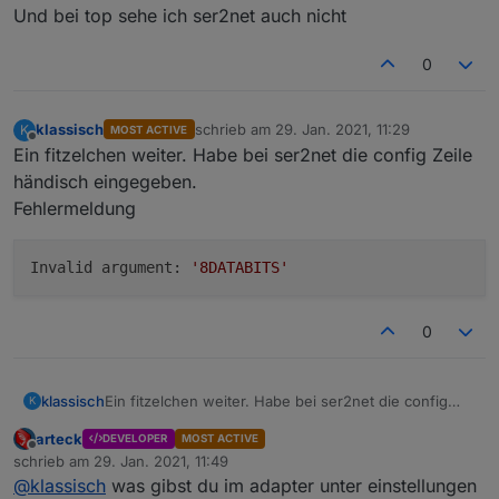
Und bei top sehe ich ser2net auch nicht
0
klassisch
schrieb am
29. Jan. 2021, 11:29
K
MOST ACTIVE
zuletzt editiert von
Offline
Ein fitzelchen weiter. Habe bei ser2net die config Zeile
händisch eingegeben.
Fehlermeldung
Invalid argument:
'8DATABITS'
0
Ein fitzelchen weiter. Habe bei ser2net die config
klassisch
K
Zeile händisch eingegeben.
arteck
DEVELOPER
MOST ACTIVE
Fehlermeldung
Offline
schrieb am
29. Jan. 2021, 11:49
zuletzt editiert von
@
klassisch
was gibst du im adapter unter einstellungen