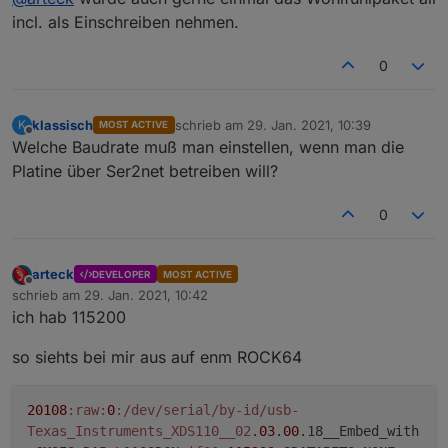
incl. als Einschreiben nehmen.
0
klassisch
schrieb am
29. Jan. 2021, 10:39
K
MOST ACTIVE
zuletzt editiert von
Offline
Welche Baudrate muß man einstellen, wenn man die
Platine über Ser2net betreiben will?
0
arteck
DEVELOPER
MOST ACTIVE
Offline
schrieb am
29. Jan. 2021, 10:42
zuletzt editiert von
ich hab 115200
so siehts bei mir aus auf enm ROCK64
20108
:raw
:
0
:/dev/serial/by-id/usb-
Texas_Instruments_XDS110__02
.
03
.
00
.18__Embed_with