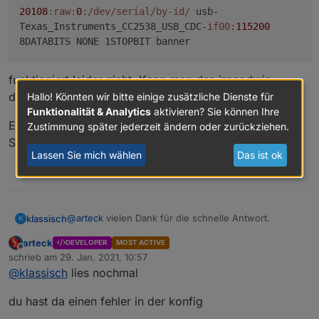
20108
:raw
:
0
:/dev/serial/by-id/
usb-
Texas_Instruments_CC2538_USB_CDC-
if00:
115200
8DATABITS NONE 1STOPBIT banner
funktioniert leider nicht. Kann man das irgendwie
debuggen?
Hallo! Könnten wir bitte einige zusätzliche Dienste für
Funktionalität & Analytics
aktivieren? Sie können Ihre
Edit: Sehe gerade, habe da ein blank zu viel! Neues
Zustimmung später jederzeit ändern oder zurückziehen.
Spiel neues Glück
Lassen Sie mich wählen
Das ist ok
0
@
arteck
vielen Dank für die schnelle Antwort.
klassisch
K
arteck
DEVELOPER
MOST ACTIVE
aus
Offline
schrieb am
29. Jan. 2021, 10:57
zuletzt editiert von
@
klassisch
lies nochmal
ls -l /dev/serial/by-id

habe ich zusammengebastelt
du hast da einen fehler in der konfig