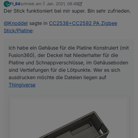
FI_84
schrieb am
7. Jan. 2021, 08:49
F
zuletzt editiert von FI_84
1. Juli 2021, 09:51
Offline
Der Stick funktioniert bei mir super. Bin sehr zufrieden.
@
Knoddel
sagte in
CC2538+CC2592 PA Zigbee
Stick/Platine
:
Ich habe ein Gehäuse für die Platine Konstruiert (mit
Fusion360), der Deckel hat Niederhalter für die
Platine und Schnappverschlüsse, im Gehäuseboden
sind Vertiefungen für die Lötpunkte. Wer es sich
ausdrucken möchte die Dateien liegen auf
Thingiverse
der
USB Anschluss
ist gegen einen mini USB getauscht
worden ..so hat man mehr Platz am vorhandenen USB
Port..man braucht auch keine Verlängeung mehr..
die
Pins zum Flashen
sind zugänglicher und
genormt
,
Die Kosten sind gestaffelt (jeder wie er es mag)
der Anschluss vom J-Link Flasher passt direkt drauf,