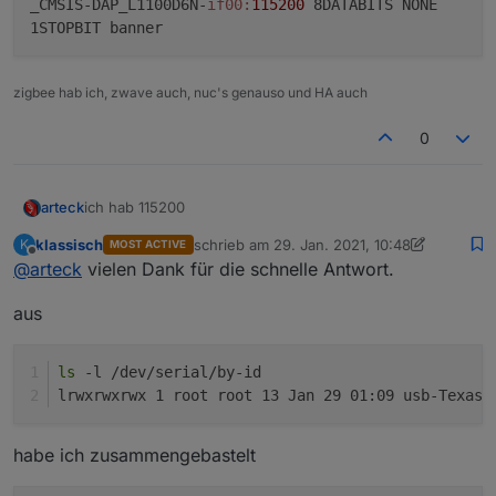
_CMSIS-DAP_L1100D6N-
if00:
115200
8DATABITS NONE
1STOPBIT banner
zigbee hab ich, zwave auch, nuc's genauso und HA auch
0
ich hab 115200
arteck
klassisch
schrieb am
29. Jan. 2021, 10:48
K
MOST ACTIVE
so siehts bei mir aus auf enm ROCK64
zuletzt editiert von klassisch
Offline
@
arteck
vielen Dank für die schnelle Antwort.
aus
ls
 -l /dev/serial/by-id
lrwxrwxrwx 1 root root 13 Jan 29 01:09 usb-Texas_
habe ich zusammengebastelt