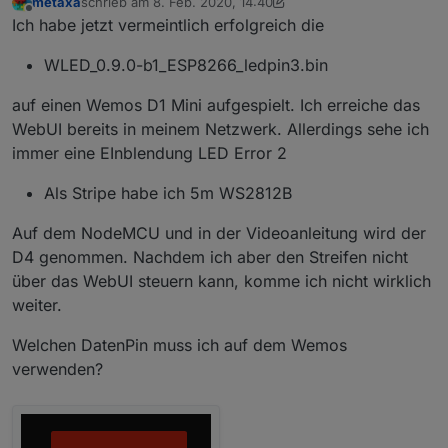
metaxa
schrieb am
8. Feb. 2020, 14:40
zuletzt editiert von metaxa
2. Aug. 2020, 16:02
Offline
Ich habe jetzt vermeintlich erfolgreich die
WLED_0.9.0-b1_ESP8266_ledpin3.bin
auf einen Wemos D1 Mini aufgespielt. Ich erreiche das
WebUI bereits in meinem Netzwerk. Allerdings sehe ich
immer eine EInblendung LED Error 2
Als Stripe habe ich 5m WS2812B
Auf dem NodeMCU und in der Videoanleitung wird der
D4 genommen. Nachdem ich aber den Streifen nicht
über das WebUI steuern kann, komme ich nicht wirklich
weiter.
Welchen DatenPin muss ich auf dem Wemos
verwenden?