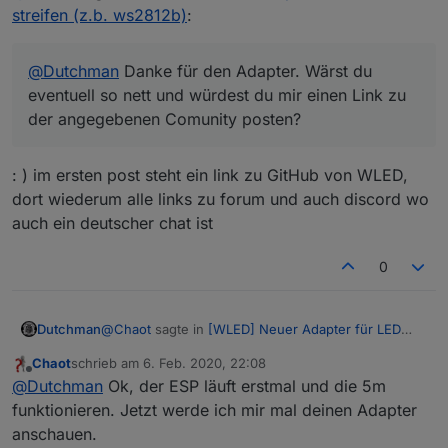
streifen (z.b. ws2812b)
:
@
Dutchman
Danke für den Adapter. Wärst du
eventuell so nett und würdest du mir einen Link zu
der angegebenen Comunity posten?
: ) im ersten post steht ein link zu GitHub von WLED,
dort wiederum alle links zu forum und auch discord wo
auch ein deutscher chat ist
0
@
Chaot
sagte in
[WLED] Neuer Adapter für LED
Dutchman
streifen (z.b. ws2812b)
:
Chaot
schrieb am
6. Feb. 2020, 22:08
zuletzt editiert von
Offline
@
Dutchman
Danke für den Adapter. Wärst du
@
Dutchman
Ok, der ESP läuft erstmal und die 5m
eventuell so nett und würdest du mir einen
funktionieren. Jetzt werde ich mir mal deinen Adapter
: ) im ersten post steht ein link zu GitHub von WLED,
Link zu der angegebenen Comunity posten?
anschauen.
dort wiederum alle links zu forum und auch discord