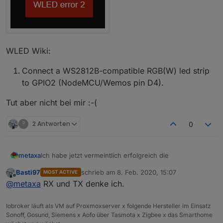
WLED Wiki:
Connect a WS2812B-compatible RGB(W) led strip
to GPIO2 (NodeMCU/Wemos pin D4).
Tut aber nicht bei mir :-(
?
2 Antworten
0
Ich habe jetzt vermeintlich erfolgreich die
metaxa
Basti97
schrieb am
8. Feb. 2020, 15:07
MOST ACTIVE
WLED_0.9.0-b1_ESP8266_ledpin3.bin
zuletzt editiert von
Offline
@
metaxa
RX und TX denke ich.
auf einen Wemos D1 Mini aufgespielt. Ich erreiche das
WebUI bereits in meinem Netzwerk. Allerdings sehe
ich immer eine EInblendung LED Error 2
Als Stripe habe ich 5m WS2812B
Iobroker läuft als VM auf Proxmoxserver x folgende Hersteller im Einsatz
Auf dem NodeMCU und in der Videoanleitung wird der
Sonoff, Gosund, Siemens x Aofo über Tasmota x Zigbee x das Smarthome
D4 genommen. Nachdem ich aber den Streifen nicht