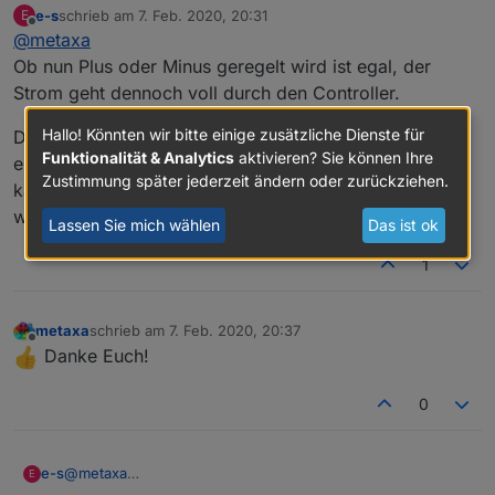
e-s
schrieb am
7. Feb. 2020, 20:31
E
Warum benötige ich 10x so lange blöde Fragen zu
zuletzt editiert von
Offline
@
metaxa
formulieren, wenn ich innerhalb 2 Minuten klare AW
bekomme, Respekt & Dank an Euch!
Verstehe ich es richtig, auch wenn ich die
Ob nun Plus oder Minus geregelt wird ist egal, der
herkömlichen Stripes neben dem Controller mit "Plus"
Strom geht dennoch voll durch den Controller.
direkt anspeise läuft die volle Kraft dennoch über den
mxa
jeweiligen Controller, da die ja die "minus" Leitungen
Hallo! Könnten wir bitte einige zusätzliche Dienste für
Die ws2812 sind vom Aufbau her ganz anders, da jede
ansprechen. Das ist also nur eine
Funktionalität & Analytics
aktivieren? Sie können Ihre
einzelne led einen eigenen Controller hat. In jeder led
verkabelungstechnische Anglegneheit.
Zustimmung später jederzeit ändern oder zurückziehen.
kann dann einzeln rot grün und blau angesteuert
werden
Lassen Sie mich wählen
Das ist ok
1
metaxa
schrieb am
7. Feb. 2020, 20:37
zuletzt editiert von
Offline
Danke Euch!
0
@
metaxa
e-s
E
kurz und knapp, die ws2812b werden direkt mit strom