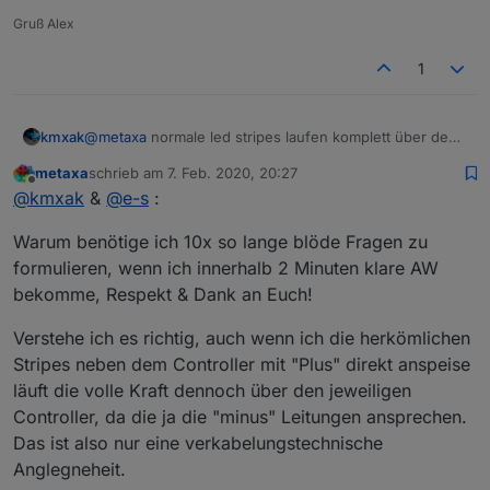
Gruß Alex
1
kmxak
@
metaxa
normale led stripes laufen komplett über den
Controller. Bei den adressierbaren LEDs kannst extern
metaxa
schrieb am
7. Feb. 2020, 20:27
Strom drauf geben. Der Controller übernimmt hier nur
zuletzt editiert von
Offline
@
kmxak
&
@
e-s
:
die datenleitung.
Warum benötige ich 10x so lange blöde Fragen zu
formulieren, wenn ich innerhalb 2 Minuten klare AW
bekomme, Respekt & Dank an Euch!
Verstehe ich es richtig, auch wenn ich die herkömlichen
Stripes neben dem Controller mit "Plus" direkt anspeise
läuft die volle Kraft dennoch über den jeweiligen
Controller, da die ja die "minus" Leitungen ansprechen.
Das ist also nur eine verkabelungstechnische
Anglegneheit.