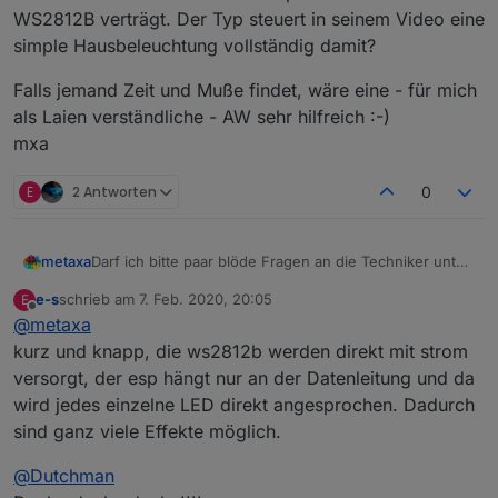
WS2812B verträgt. Der Typ steuert in seinem Video eine
simple Hausbeleuchtung vollständig damit?
Falls jemand Zeit und Muße findet, wäre eine - für mich
als Laien verständliche - AW sehr hilfreich :-)
mxa
E
2 Antworten
0
Darf ich bitte paar blöde Fragen an die Techniker unter
metaxa
Euch stellen?
e-s
schrieb am
7. Feb. 2020, 20:05
E
Ich verwende für meine "08/15" LED Stripes auf Grund
zuletzt editiert von
Offline
@
metaxa
historischer Enwicklung verschiedene Controller, HM,
Milight und H801. Bei meinem Verständnis übernimmt
ein ESP (z.B. D1 Mini) übernimmt die Steuerung
kurz und knapp, die ws2812b werden direkt mit strom
ein "Node MCU" die Steuerung mit WLED.
Gefühlsmäßig glaube ich nicht, dass ein WEMOS mit
der einzelnen LED´s?
versorgt, der esp hängt nur an der Datenleitung und da
einem 8266 die anlaufenden Ampere für z.B. 14m
Warum haben diverse Controller Ampere
wird jedes einzelne LED direkt angesprochen. Dadurch
WS2812B verträgt. Der Typ steuert in seinem Video
Grenzen?
Falls jemand Zeit und Muße findet, wäre eine - für
sind ganz viele Effekte möglich.
eine simple Hausbeleuchtung vollständig damit?
z.B. verträgt der H801 relativ viele Ampere, hat
mich als Laien verständliche - AW sehr hilfreich :-)
aber sicher auch Grenzen. Beim Milight weiß ich
mxa
@
Dutchman
es jetzt nicht.
ein ESP hat doch sicher die Spezifikationen nicht?