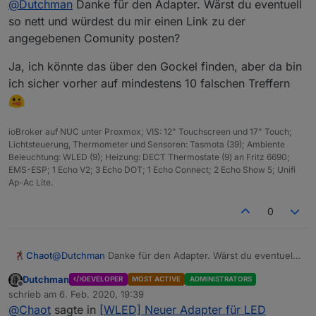
Wie kann ich die Led-stripse aufteilen?
@
Dutchman
Danke für den Adapter. Wärst du eventuell
Und wie funktioniert das mit dem ambilight?
so nett und würdest du mir einen Link zu der
uh, schau dazu bitte bei der WLED community
Kann man auch custom abspeichern?
angegebenen Comunity posten?
vorbei da sind einige leute die sich damit
beschäftigen.
Ja, ich könnte das über den Gockel finden, aber da bin
Ich habe "nur" die integration für ioBroker gemacht
ich sicher vorher auf mindestens 10 falschen Treffern
ioBroker auf NUC unter Proxmox; VIS: 12" Touchscreen und 17" Touch;
Lichtsteuerung, Thermometer und Sensoren: Tasmota (39); Ambiente
Beleuchtung: WLED (9); Heizung: DECT Thermostate (9) an Fritz 6690;
EMS-ESP; 1 Echo V2; 3 Echo DOT; 1 Echo Connect; 2 Echo Show 5; Unifi
Ap-Ac Lite.
0
@
Dutchman
Danke für den Adapter. Wärst du eventuell
Chaot
so nett und würdest du mir einen Link zu der
Dutchman
DEVELOPER
MOST ACTIVE
ADMINISTRATORS
angegebenen Comunity posten?
Ja, ich könnte das über den Gockel finden, aber da bin
Offline
schrieb am
6. Feb. 2020, 19:39
ich sicher vorher auf mindestens 10 falschen Treffern
zuletzt editiert von
@
Chaot
sagte in
[WLED] Neuer Adapter für LED