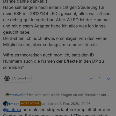
Danke danke danke!!!!
Wer bei WLED übernimmt jetzt die "Kraft"
Habe seit langem nach einer richtigen Steuerung für
Verantwortung?
mein ESP mit 2812/144 LEDs gesucht, alles war alt und
nie richtig gut integrierbar. Aber WLED ist der Hammer
und mit diesem Adapter habe ich alles was ich lange
gesucht habe.
Derzeit bin ich noch etwas erschlagen von den vielen
Möglichkeiten, aber so langsam komme ich rein.
Wäre es theoretisch auch möglich, statt den ID
Nummern auch die Namen der Effekte in den DP zu
schreiben?
1 Antwort
1
Darf ich bitte paar blöde Fragen an die Techniker unter
metaxa
Euch stellen?
kmxak
schrieb am
7. Feb. 2020, 20:06
MOST ACTIVE
Ich verwende für meine "08/15" LED Stripes auf Grund
zuletzt editiert von
Offline
@
metaxa
normale led stripes laufen komplett über den
historischer Enwicklung verschiedene Controller, HM,
Milight und H801. Bei meinem Verständnis übernimmt
ein ESP (z.B. D1 Mini) übernimmt die Steuerung
Controller. Bei den adressierbaren LEDs kannst extern