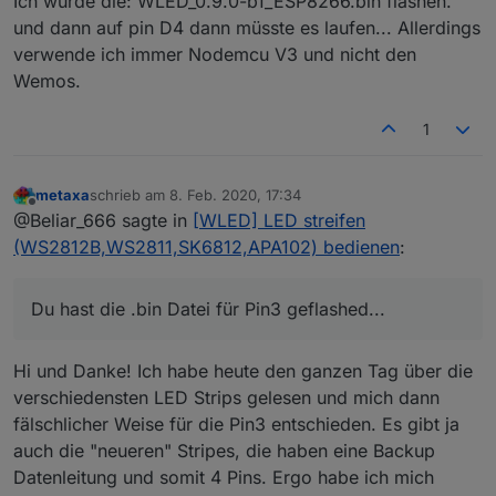
Ich würde die: WLED_0.9.0-b1_ESP8266.bin flashen.
Tut aber nicht bei mir :-(
to GPIO2 (NodeMCU/Wemos pin D4).
und dann auf pin D4 dann müsste es laufen... Allerdings
verwende ich immer Nodemcu V3 und nicht den
Wemos.
1
metaxa
schrieb am
8. Feb. 2020, 17:34
zuletzt editiert von
Offline
@Beliar_666 sagte in
[WLED] LED streifen
(WS2812B,WS2811,SK6812,APA102) bedienen
:
Du hast die .bin Datei für Pin3 geflashed...
Hi und Danke! Ich habe heute den ganzen Tag über die
verschiedensten LED Strips gelesen und mich dann
fälschlicher Weise für die Pin3 entschieden. Es gibt ja
auch die "neueren" Stripes, die haben eine Backup
Datenleitung und somit 4 Pins. Ergo habe ich mich