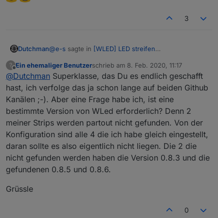
3
@
e-s
sagte in
[WLED] LED streifen
Dutchman
(WS2812B,WS2811,SK6812,APA102) bedienen
:
Ein ehemaliger Benutzer
schrieb am
8. Feb. 2020, 11:17
?
zuletzt editiert von
Offline
@
Dutchman
Superklasse, das Du es endlich geschafft
Wäre es theoretisch auch möglich, statt den ID
Nummern auch die Namen der Effekte in den
hast, ich verfolge das ja schon lange auf beiden Github
DP zu schreiben?
Kanälen ;-). Aber eine Frage habe ich, ist eine
bestimmte Version von WLed erforderlich? Denn 2
meiner Strips werden partout nicht gefunden. Von der
Konfiguration sind alle 4 die ich habe gleich eingestellt,
daran sollte es also eigentlich nicht liegen. Die 2 die
nicht gefunden werden haben die Version 0.8.3 und die
gefundenen 0.8.5 und 0.8.6.
Grüssle
0