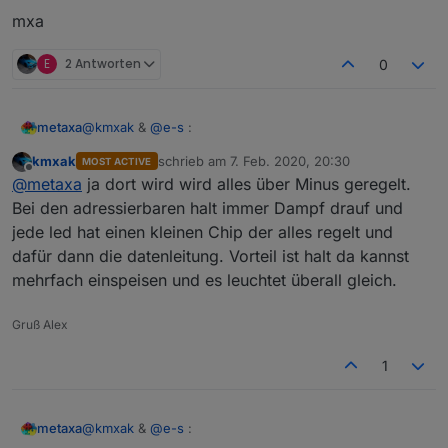
mxa
E
2 Antworten
0
@
kmxak
&
@
e-s
:
metaxa
kmxak
schrieb am
7. Feb. 2020, 20:30
MOST ACTIVE
Warum benötige ich 10x so lange blöde Fragen zu
zuletzt editiert von
Offline
@
metaxa
ja dort wird wird alles über Minus geregelt.
formulieren, wenn ich innerhalb 2 Minuten klare AW
bekomme, Respekt & Dank an Euch!
Verstehe ich es richtig, auch wenn ich die
Bei den adressierbaren halt immer Dampf drauf und
herkömlichen Stripes neben dem Controller mit "Plus"
jede led hat einen kleinen Chip der alles regelt und
direkt anspeise läuft die volle Kraft dennoch über den
mxa
dafür dann die datenleitung. Vorteil ist halt da kannst
jeweiligen Controller, da die ja die "minus" Leitungen
mehrfach einspeisen und es leuchtet überall gleich.
ansprechen. Das ist also nur eine
verkabelungstechnische Anglegneheit.
Gruß Alex
1
@
kmxak
&
@
e-s
:
metaxa