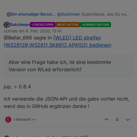
@
Dutchman
Superklasse, das Du es
Ein ehemaliger Benutzer
?
endlich geschafft hast, ich verfolge
Dutchman
DEVELOPER
MOST ACTIVE
ADMINISTRATORS
das ja schon lange auf beiden Github
Grüssle
Offline
schrieb am
8. Feb. 2020, 13:41
Kanälen ;-). Aber eine Frage habe ich,
zuletzt editiert von
@Beliar_666 sagte in
[WLED] LED streifen
ist eine bestimmte Version von WLed
erforderlich? Denn 2 meiner Strips
(WS2812B,WS2811,SK6812,APA102) bedienen
:
werden partout nicht gefunden. Von
der Konfiguration sind alle 4 die ich
habe gleich eingestellt, daran sollte es
Aber eine Frage habe ich, ist eine bestimmte
also eigentlich nicht liegen. Die 2 die
Version von WLed erforderlich?
nicht gefunden werden haben die
Version 0.8.3 und die gefundenen
0.8.5 und 0.8.6.
jup, > 0.8.4
ich verwende die JSON-API und die gabs vorher nicht,
werd das in GitHub ergänzen danke !
E
1 Antwort
0