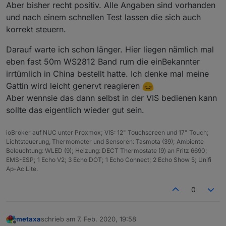
Aber bisher recht positiv. Alle Angaben sind vorhanden
wo auch ein deutscher chat ist
und nach einem schnellen Test lassen die sich auch
korrekt steuern.
Darauf warte ich schon länger. Hier liegen nämlich mal
eben fast 50m WS2812 Band rum die einBekannter
irrtümlich in China bestellt hatte. Ich denke mal meine
Gattin wird leicht genervt reagieren
Aber wennsie das dann selbst in der VIS bedienen kann
sollte das eigentlich wieder gut sein.
ioBroker auf NUC unter Proxmox; VIS: 12" Touchscreen und 17" Touch;
Lichtsteuerung, Thermometer und Sensoren: Tasmota (39); Ambiente
Beleuchtung: WLED (9); Heizung: DECT Thermostate (9) an Fritz 6690;
EMS-ESP; 1 Echo V2; 3 Echo DOT; 1 Echo Connect; 2 Echo Show 5; Unifi
Ap-Ac Lite.
0
metaxa
schrieb am
7. Feb. 2020, 19:58
zuletzt editiert von