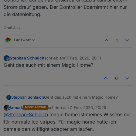
ein "Node MCU" die Steuerung mit WLED.
Gefühlsmäßig glaube ich nicht, dass ein WEMOS mit
der einzelnen LED´s?
Strom drauf geben. Der Controller übernimmt hier nur
einem 8266 die anlaufenden Ampere für z.B. 14m
Warum haben diverse Controller Ampere
die datenleitung.
WS2812B verträgt. Der Typ steuert in seinem Video
Grenzen?
Falls jemand Zeit und Muße findet, wäre eine - für
eine simple Hausbeleuchtung vollständig damit?
z.B. verträgt der H801 relativ viele Ampere, hat
mich als Laien verständliche - AW sehr hilfreich :-)
aber sicher auch Grenzen. Beim Milight weiß ich
mxa
Gruß Alex
es jetzt nicht.
ein ESP hat doch sicher die Spezifikationen nicht?
1 Antwort
1
Wer bei WLED übernimmt jetzt die "Kraft"
Verantwortung?
Stephan Schleich
schrieb am
7. Feb. 2020, 20:11
zuletzt editiert von
Offline
Geht das auch mit einem Magic Home?
0
Stephan Schleich
Geht das auch mit einem Magic Home?
kmxak
schrieb am
7. Feb. 2020, 20:25
MOST ACTIVE
zuletzt editiert von
Offline
@
Stephan-Schleich
magic home ist meines Wissens nur
für normale led stripes. Für magic home hatte ich
damals den wifilight adapter am laufen.