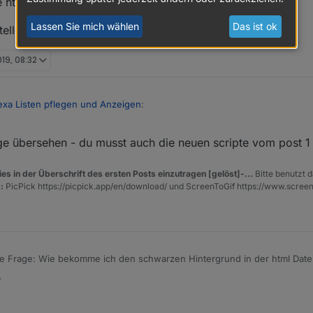
die html als pdf umwandele und danach drucken kann.
Lassen Sie mich wählen
Das ist ok
ellen, wenn Bedarf ist!
019, 08:32
lexa Listen pflegen und Anzeigen
:
age übersehen - du musst auch die neuen scripte vom post 
 oder muss ich was im Skript ändern?
scht nach dem eintrag - kein NaN mehr - neue scripts im ersten post - d
es in der Überschrift des ersten Posts einzutragen [gelöst]-...
Bitte benutzt d
:
PicPick https://picpick.app/en/download/ und ScreenToGif https://www.scree
noch angeclickt werden !!! im input-widget
e Frage: Wie bekomme ich den schwarzen Hintergrund in der html Date
ngestaltung
 ich mir die html als pdf umwandele und danach drucken kann.
nfos einstellen, wenn Bedarf ist!
es muss auch das schedule eingestellt werden - wann werden die daten gelesen -