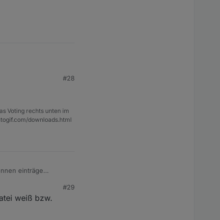
#28
h
as Voting rechts unten im
ntogif.com/downloads.html
können einträge
hinterrundfarbe,
#29
atei weiß bzw.