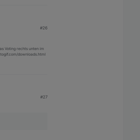
#26
as Voting rechts unten im
ntogif.com/downloads.html
#27