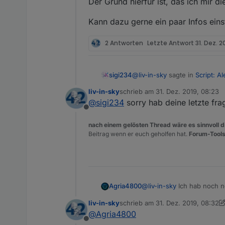
Der Grund hierfür ist, das ich mir 
Kann dazu gerne ein paar Infos einst
2 Antworten
Letzte Antwort
31. Dez. 2
@
liv-in-sky
sagte in
Script: A
sigi234
liv-in-sky
schrieb am
31. Dez. 2019, 08:23
zuletzt editiert von
@
sigi234
sorry hab deine letzte fr
@
sigi234
Offline
Ok, genügt der Haken setzen,
die angabe wird jetzt gelö
nach einem gelösten Thread wäre es sinnvoll di
nicht verändert
Beitrag wenn er euch geholfen hat.
Forum-Tools
im widget muss dass
auch
@
liv-in-sky
Ich hab noch n
Agria4800
Beispiele für Tabelle
Transparent?
liv-in-sky
schrieb am
31. Dez. 2019, 08:32
Der Grund hierfür ist, das
Kann dazu gerne ein paar I
zuletzt editiert von liv-in-sky
@
Agria4800
Offline