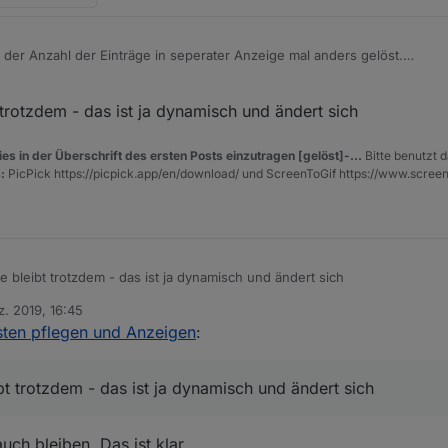
 der Anzahl der Einträge in seperater Anzeige mal anders gelöst.
inen neuen Schedule für haben.
d ja schon da also schneide ich sie ab.
trotzdem - das ist ja dynamisch und ändert sich
es in der Überschrift des ersten Posts einzutragen [gelöst]-...
Bitte benutzt d
:
PicPick https://picpick.app/en/download/ und ScreenToGif https://www.scree
 bleibt trotzdem - das ist ja dynamisch und ändert sich
z. 2019, 16:45
isten pflegen und Anzeigen
:
t trotzdem - das ist ja dynamisch und ändert sich
auch bleiben. Das ist klar.