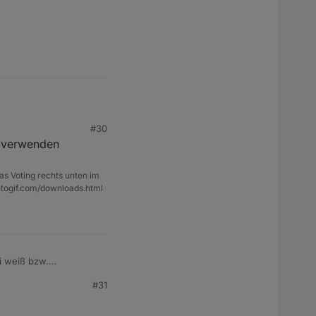
#30
1 verwenden
ie settings wurden
as Voting rechts unten im
ntogif.com/downloads.html
i weiß bzw.
#31
 standard jede minute