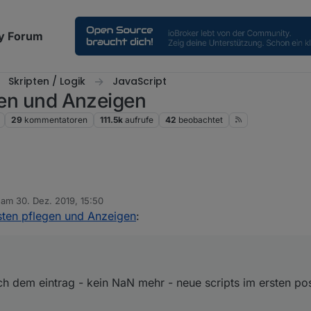
y Forum
Skripten / Logik
JavaScript
egen und Anzeigen
29
kommentatoren
111.5k
aufrufe
42
beobachtet
b am
30. Dez. 2019, 15:50
cht nach dem eintrag - kein NaN mehr - neue scripts im ersten post - di
editiert von
isten pflegen und Anzeigen
:
och angeclickt werden !!! im input-widget
ch dem eintrag - kein NaN mehr - neue scripts im ersten post