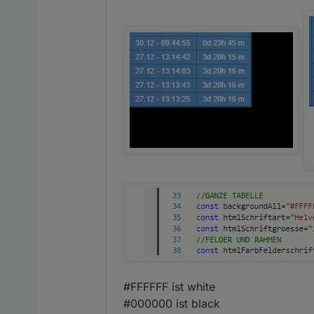
anschliessend werden d
zum
löschen
wurde d
hier das widget zum 
den datenpunkten von 
die tabelle wird über 
was kann man alles einstell
tabelle zentrieren
schriftart, schriftgröße
größe der zellen beisp
Einkaufsliste
tabelle aufteilen - neb
farben: hintergrund all
gitterlinien - alle, nur 
eine gesamtüberschrif
tabellenwert-überschri
schedule - wie oft wir
überschriften der spalt
ToDo-Liste
#FFFFFF ist white
#000000 ist black