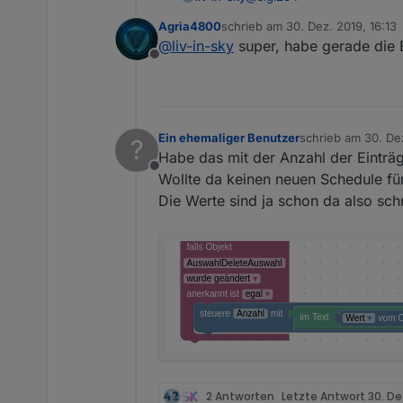
Agria4800
schrieb am
30. Dez. 2019, 16:13
die angabe wird jetzt gelös
zuletzt editiert von
@
liv-in-sky
super, habe gerade die E
verändert
Offline
im widget muss dass
auch
n
Ein ehemaliger Benutzer
schrieb am
30. De
?
zuletzt editiert von
Habe das mit der Anzahl der Einträg
Offline
Wollte da keinen neuen Schedule fü
Die Werte sind ja schon da also schn
2 Antworten
Letzte Antwort
30. De