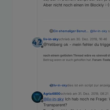
Aber nicht noch einen im Blockly :-)
@
liv-in-sky
s
Ein ehemaliger Benutzer
?
liv-in-sky
schrieb am
30. Dez. 2019, 16:46
zuletzt editiert von
@Yetiberg ok - mein fehler du trigge
@Yetiberg 
Offline
nach einem gelösten Thread wäre es sinnvoll di
Ja, der in De
Beitrag wenn er euch geholfen hat.
Forum-Tools
Aber nicht no
dies ist ein script zur anze
liv-in-sky
angelegt und gelöscht werde
Agria4800
schrieb am
31. Dez. 2019, 08:21
überschrift, nebeneinander-t
vielen dank an
@
apollon77
f
zuletzt editiert von
@
liv-in-sky
Ich hab noch ne Frage: 
Offline
dieses script entsand aus e
Transparent?
https://forum.iobroker.net/t