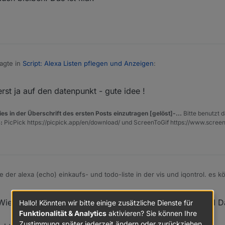
agte in
Script: Alexa Listen pflegen und Anzeigen
:
rst ja auf den datenpunkt - gute idee !
aber der schedule bleibt trotzdem - das ist ja dynamisch und ändert sic
es in der Überschrift des ersten Posts einzutragen [gelöst]-...
Bitte benutzt d
inem Script der soll ja auch bleiben. Das ist klar.
:
PicPick https://picpick.app/en/download/ und ScreenToGif https://www.scree
ch einen im Blockly :-)
ige der alexa (echo) einkaufs- und todo-liste in der vis und iqontrol. es 
n - die tabellen kann verschiedene einstellungen haben (schriftfarbe, 
abellen-anzeige, ...)
ür die integration in den alexa2 adapter
Wie bekomme ich den schwarzen Hintergrund in der html D
Hallo! Könnten wir bitte einige zusätzliche Dienste für
Funktionalität & Analytics
aktivieren? Sie können Ihre
inem tabellenerzeugungs-script, welches hier als grundlage dient:
opic/28021/html-table-für-vis-oder-iqontrol-js-und-blockly
Zustimmung später jederzeit ändern oder zurückziehen.