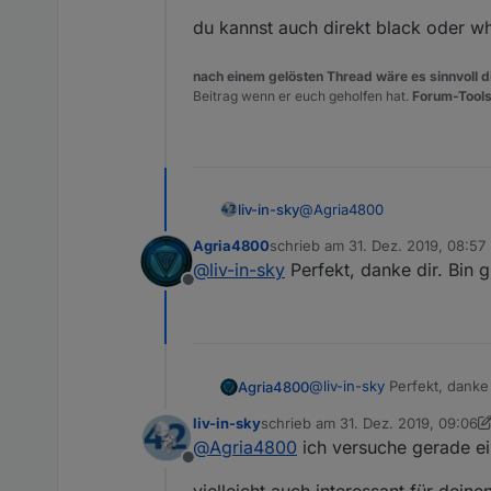
du kannst auch direkt black oder w
nach einem gelösten Thread wäre es sinnvoll di
Liste mit ALLEN Alexa
Beitrag wenn er euch geholfen hat.
Forum-Tools
@
Agria4800
liv-in-sky
Agria4800
schrieb am
31. Dez. 2019, 08:57
zuletzt editiert von
@
liv-in-sky
Perfekt, danke dir. Bin 
Offline
@
liv-in-sky
Perfekt, danke
Agria4800
liv-in-sky
schrieb am
31. Dez. 2019, 09:06
zuletzt editiert von liv-in-sky
@
Agria4800
ich versuche gerade ei
Offline
vielleicht auch interessant für dein