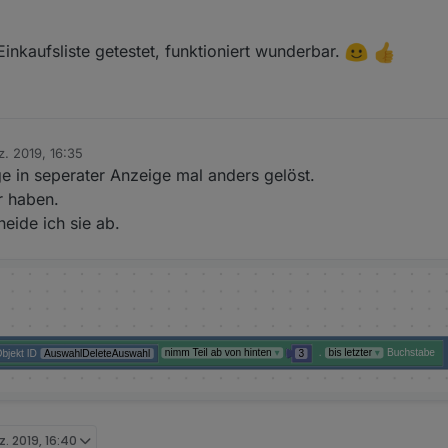
cht nach dem eintrag - kein NaN mehr - neue scripts im ersten post - di
inkaufsliste getestet, funktioniert wunderbar.
och angeclickt werden !!! im input-widget
z. 2019, 16:35
e in seperater Anzeige mal anders gelöst.
r haben.
eide ich sie ab.
z. 2019, 16:40