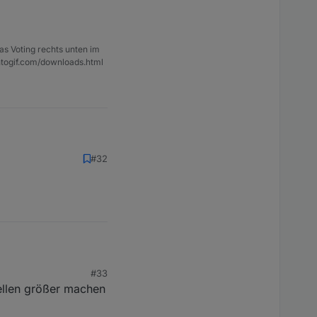
as Voting rechts unten im
ntogif.com/downloads.html
#32
#33
ellen größer machen