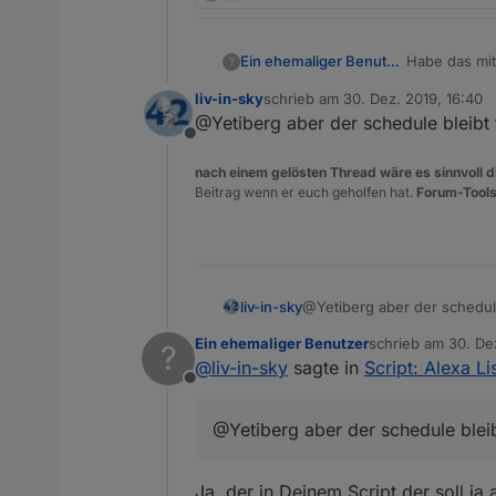
Habe das mit
Ein ehemaliger Benutzer
?
Wollte da ke
liv-in-sky
schrieb am
30. Dez. 2019, 16:40
Die Werte sin
zuletzt editiert von
@Yetiberg aber der schedule bleibt 
Offline
nach einem gelösten Thread wäre es sinnvoll di
Beitrag wenn er euch geholfen hat.
Forum-Tools
liv-in-sky
@Yetiberg aber der schedule
Ein ehemaliger Benutzer
schrieb am
30. De
?
zuletzt editiert von
@
liv-in-sky
sagte in
Script: Alexa L
Offline
@Yetiberg aber der schedule bleib
Ja, der in Deinem Script der soll ja 