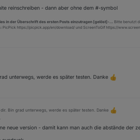
hite reinschreiben - dann aber ohne dem #-symbol
es in der Überschrift des ersten Posts einzutragen [gelöst]-...
Bitte benutzt d
 Lists
:
PicPick https://picpick.app/en/download/ und ScreenToGif https://www.scree
grad unterwegs, werde es später testen. Danke
 dir. Bin grad unterwegs, werde es später testen. Danke
ne neue version - damit kann man auch die abstände der z
en ausdruck