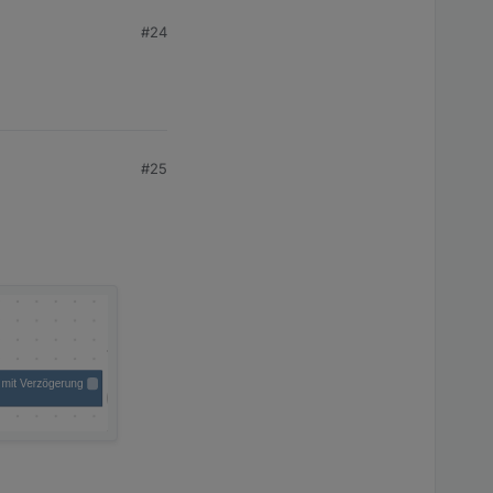
#24
e settings wurden nicht
#25