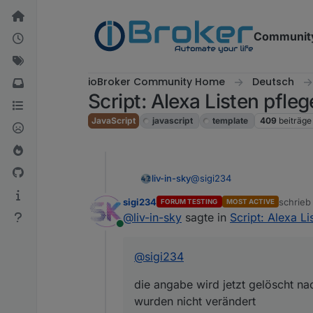
Weiter zum Inhalt
Communit
ioBroker Community Home
Deutsch
Script: Alexa Listen pfl
JavaScript
javascript
template
409
beiträge
@
sigi234
liv-in-sky
sigi234
schrie
FORUM TESTING
MOST ACTIVE
die angabe wird jetzt gelös
zuletzt 
@
liv-in-sky
sagte in
Script: Alexa L
verändert
Online
im widget muss dass
auch
n
@
sigi234
die angabe wird jetzt gelöscht na
wurden nicht verändert