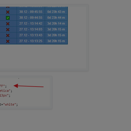
ie tabellen-einstellungen definiert
as
standard list widget
und zum
anlegen
das
standard input widget
gewäh
import - es müssen alle datenpunkte angeglichen werden
euch "gefüttert" werden
ein standard html widget über binding eingebunden
en:
iele:
https://forum.iobroker.net/post/348791
eneinander - 1,2,3 oder4
gemein, hintergrund tabelle (verlauf), felderfarbe, ...
spalten, nur zeilen, keine
t
ft
d geprüft
ob man eine datei möchte - z.b. für iqontrol
en in der tabelle ein- und abschalten