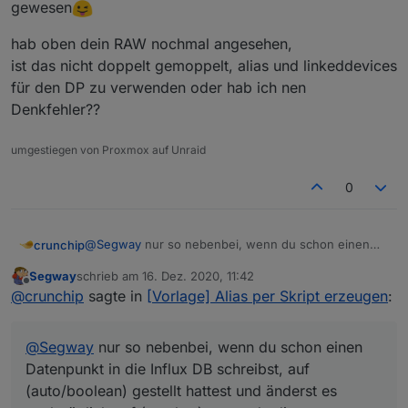
gewesen
hab oben dein RAW nochmal angesehen,
ist das nicht doppelt gemoppelt, alias und linkeddevices
für den DP zu verwenden oder hab ich nen
Denkfehler??
umgestiegen von Proxmox auf Unraid
0
@
Segway
nur so nebenbei, wenn du schon einen
crunchip
Datenpunkt in die Influx DB schreibst, auf
Segway
schrieb am
16. Dez. 2020, 11:42
(auto/boolean) gestellt hattest und änderst es
PS: mit nem blockly wärst schneller und einfacher
zuletzt editiert von
Offline
@
crunchip
sagte in
[Vorlage] Alias per Skript erzeugen
:
nachträglich auf (number) musst du diesen erst aus
gewesen
der Influx löschen, sofern der DP die gleiche
hab oben dein RAW nochmal angesehen,
Bezeichnung hat, sonst funktioniert Influx/Grafana
ist das nicht doppelt gemoppelt, alias und
@
Segway
nur so nebenbei, wenn du schon einen
nicht mehr und dir wird "no data" angezeigt.
linkeddevices für den DP zu verwenden oder hab ich
nen Denkfehler??
Datenpunkt in die Influx DB schreibst, auf
(auto/boolean) gestellt hattest und änderst es