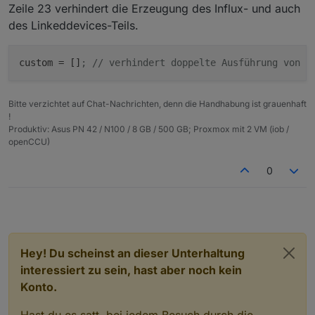
Zeile 23 verhindert die Erzeugung des Influx- und auch
        "number_to_duration_convert_seconds": 
        "number_to_duration_format": "",

des Linkeddevices-Teils.
        "number_to_datetime_convert_seconds": 
        "number_to_datetime_format": "",

custom
 = []
; // verhindert doppelte Ausführung von h
        "number_to_multi_condition": "",

        "boolean_convertTo": "",

        "boolean_to_string_value_true": "",

        "boolean_to_string_value_false": "",

Bitte verzichtet auf Chat-Nachrichten, denn die Handhabung ist grauenhaft
!
        "string_convertTo": "",

Produktiv: Asus PN 42 / N100 / 8 GB / 500 GB; Proxmox mit 2 VM (iob /
        "string_prefix": "",

openCCU)
        "string_suffix": "",

        "string_to_boolean_value_true": "",

0
        "string_to_boolean_value_false": "",

        "string_to_number_unit": "",

        "string_to_number_maxDecimal": "",

        "string_to_number_calculation": "",

        "string_to_number_calculation_readOnly
        "string_to_duration_format": "",

        "string_to_datetime_parser": "",

Hey! Du scheinst an dieser Unterhaltung
        "string_to_datetime_format": ""

interessiert zu sein, hast aber noch kein
      }

Konto.
    },

    "alias": {

Hast du es satt, bei jedem Besuch durch die