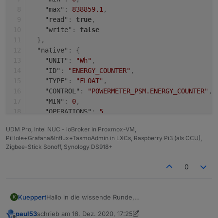
"max"
:
838859.1
,
"read"
:
true
,
"write"
:
false
}
,
"native"
:
{
"UNIT"
:
"Wh"
,
"ID"
:
"ENERGY_COUNTER"
,
"TYPE"
:
"FLOAT"
,
"CONTROL"
:
"POWERMETER_PSM.ENERGY_COUNTER"
,
"MIN"
:
0
,
"OPERATIONS"
:
5
,
"MAX"
:
838859.1
,
UDM Pro, Intel NUC - ioBroker in Proxmox-VM,
"FLAGS"
:
1
,
PiHole+Grafana&Influx+TasmoAdmin in LXCs, Raspberry Pi3 (als CCU),
"DEFAULT"
:
0
Zigbee-Stick Sonoff, Synology DS918+
}
,
"from"
:
"system.adapter.hm-rega.0"
,
0
"user"
:
"system.user.admin"
,
"ts"
:
123123123
,
"_id"
:
"hm-rpc.0.blabla.ENERGY_COUNTER"
,
Hallo in die wissende Runde,
Kueppert
K
"acl"
:
{
könnte man im 1. Post ggf. ein paar Beispiele für
"object"
:
1636
,
paul53
schrieb am
16. Dez. 2020, 17:25
"Konvertierungen" oder "Umrechnungen" einfügen?
//true/false ==> 1/0:

zuletzt editiert von paul53