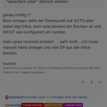
"speichern unter" aktiviert werden.
genau richtig !!!
Beim anlegen steht der Datenpunkt auf AUTO aber
dabei legt Influx dann anscheinend ein Boolean an und
NICHT wie konfiguriert ein number.
Habs grad nochmal probiert ... geht nicht ...ich muss
manuell Hand anlegen und den DP aus der Influx
löschen
Gruß Dirk
Intel Proxmox Cluster (3x NUC) mit Debian & Proxmox / IoB als VM unter
Debian / 60+ Adapter installiert
0
@
crunchip
sagte in
[Vorlage] Alias per Skript
Segway
erzeugen
:
crunchip
FORUM TESTING
MOST ACTIVE
DEVELOPER