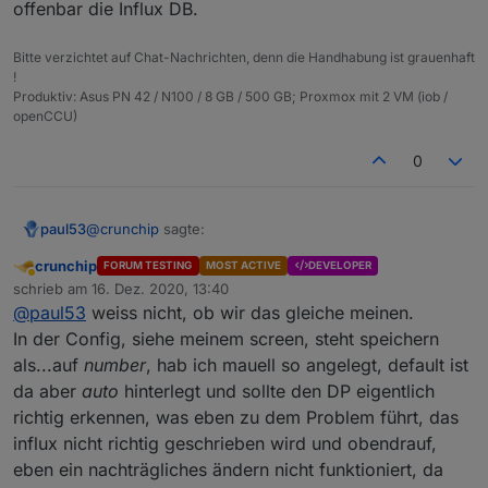
offenbar die Influx DB.
Bitte verzichtet auf Chat-Nachrichten, denn die Handhabung ist grauenhaft
!
Produktiv: Asus PN 42 / N100 / 8 GB / 500 GB; Proxmox mit 2 VM (iob /
openCCU)
Lösch doch mal den Dp komplett
incl in der influx
0
und dann nochmal per script, mit der richtigen
Einstellung den DP erzeugen.
@
crunchip
sagte:
paul53
crunchip
FORUM TESTING
MOST ACTIVE
DEVELOPER
Abwesend
dann nochmal per script, mit der richtigen
schrieb am
16. Dez. 2020, 13:40
zuletzt editiert von
Einstellung den DP erzeugen.
@
paul53
weiss nicht, ob wir das gleiche meinen.
Die Einstellungen sollten passen, denn der Alias
In der Config, siehe meinem screen, steht speichern
schaltet laut
@
crunchip
zwischen 0 und 1. Das Problem
als...auf
number
, hab ich mauell so angelegt, default ist
ist offenbar die Influx DB.
da aber
auto
hinterlegt und sollte den DP eigentlich
richtig erkennen, was eben zu dem Problem führt, das
influx nicht richtig geschrieben wird und obendrauf,
eben ein nachträgliches ändern nicht funktioniert, da