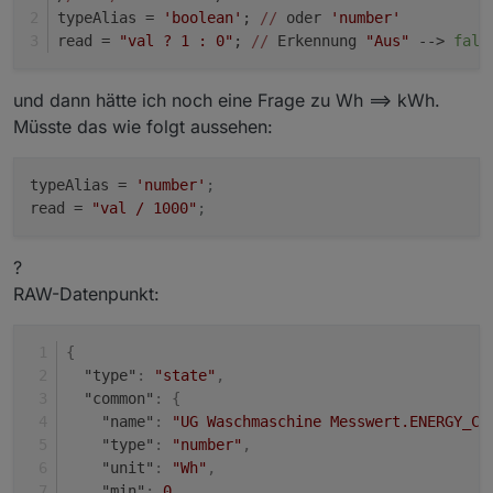
typeAlias = 
'boolean'
; 
//
 oder 
'number'
read = 
"val ? 1 : 0"
; 
//
 Erkennung 
"Aus"
 --> 
fals
und dann hätte ich noch eine Frage zu Wh ==> kWh.
Müsste das wie folgt aussehen:
typeAlias
 = 
'number'
;
read
 = 
"val / 1000"
;
?
RAW-Datenpunkt:
{
"type"
:
"state"
,
"common"
:
{
"name"
:
"UG Waschmaschine Messwert.ENERGY_CO
"type"
:
"number"
,
"unit"
:
"Wh"
,
"min"
:
0
,