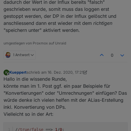
dadurch der Wert in der Influx bereits "falsch"
geschrieben wurde, somit muss das loggen erst
gestoppt werden, der DP in der Influx gelöscht und
anschliessend dann erst wieder mit dem
richtigen
"speichern unter" aktiviert werden.
umgestiegen von Proxmox auf Unraid
1 Antwort
0
Kueppert
schrieb am
16. Dez. 2020, 17:21
K
zuletzt editiert von Kueppert
Offline
Hallo in die wissende Runde,
könnte man im 1. Post ggf. ein paar Beispiele für
"Konvertierungen" oder "Umrechnungen" einfügen? Das
würde denke ich vielen helfen mit der ALias-Erstellung
inkl. Konvertierung von DPs.
Vielleicht so in der Art:
/
/true/false
 ==> 
1
/
0
: