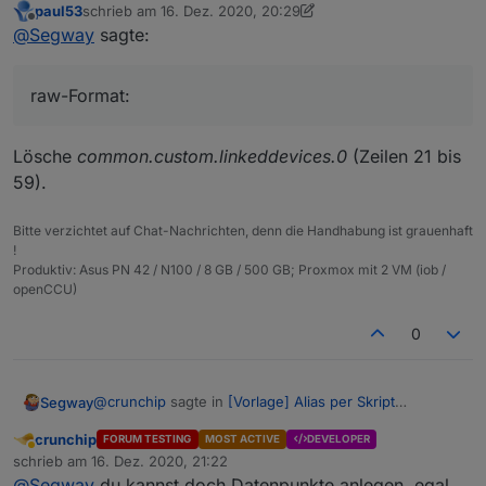
paul53
schrieb am
16. Dez. 2020, 20:29
Ja das weiss ich. Ich habs nun nochmal komplett neu
zuletzt editiert von paul53
Offline
@
Segway
sagte:
gemacht, allerdings wird mir in der Übersicht
angezeigt "1" aber in der datenbank landet true ?????
iobroker Übersicht:
raw-Format:
iobroker InfluxDB:
raw-Format:
Lösche
common.custom.linkeddevices.0
(Zeilen 21 bis
59).
{

  "type": "state",

  "common": {

Bitte verzichtet auf Chat-Nachrichten, denn die Handhabung ist grauenhaft
    "name": "VM Influx",

!
    "desc": "per Script erstellt",

Produktiv: Asus PN 42 / N100 / 8 GB / 500 GB; Proxmox mit 2 VM (iob /
    "type": "number",

openCCU)
    "read": true,

    "write": false,

0
    "role": "value",

    "custom": {

      "influxdb.0": {

@
crunchip
sagte in
[Vorlage] Alias per Skript
Segway
        "enabled": true,

erzeugen
:
        "changesOnly": true,

crunchip
FORUM TESTING
MOST ACTIVE
DEVELOPER
        "debounce": "",

Abwesend
@
Segway
ich mach bei mir alles manuell für die
schrieb am
16. Dez. 2020, 21:22
zuletzt editiert von
        "maxLength": 10,

Datenpunkte die ich loggen möchte und stell
@
Segway
du kannst doch Datenpunkte anlegen, egal