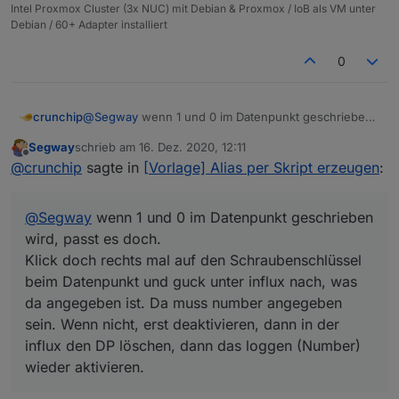
Intel Proxmox Cluster (3x NUC) mit Debian & Proxmox / IoB als VM unter
Debian / 60+ Adapter installiert
0
crunchip
@
Segway
wenn 1 und 0 im Datenpunkt geschrieben
wird, passt es doch.
Segway
schrieb am
16. Dez. 2020, 12:11
Klick doch rechts mal auf den Schraubenschlüssel
zuletzt editiert von
Offline
@
crunchip
sagte in
[Vorlage] Alias per Skript erzeugen
:
beim Datenpunkt und guck unter influx nach, was da
angegeben ist. Da muss number angegeben sein.
Wenn nicht, erst deaktivieren, dann in der influx den
@
Segway
wenn 1 und 0 im Datenpunkt geschrieben
DP löschen, dann das loggen (Number) wieder
aktivieren.
wird, passt es doch.
Klick doch rechts mal auf den Schraubenschlüssel
beim Datenpunkt und guck unter influx nach, was
da angegeben ist. Da muss number angegeben
sein. Wenn nicht, erst deaktivieren, dann in der
influx den DP löschen, dann das loggen (Number)
wieder aktivieren.