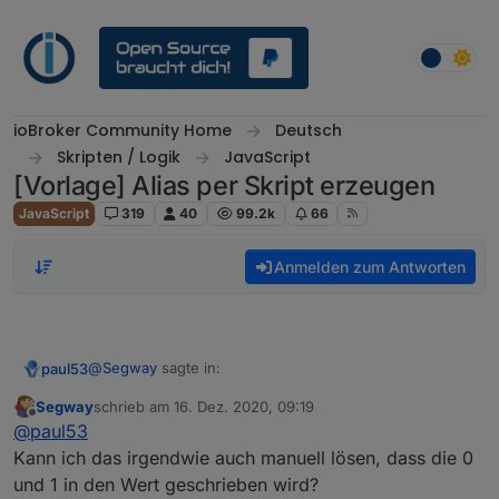
Weiter zum Inhalt
ioBroker Community Home
Deutsch
Skripten / Logik
JavaScript
[Vorlage] Alias per Skript erzeugen
JavaScript
319
40
99.2k
66
Anmelden zum Antworten
@
Segway
sagte in:
paul53
Segway
schrieb am
16. Dez. 2020, 09:19
zuletzt editiert von
Offline
Anscheinend liegt hier ein Fehler vor ?
@
paul53
Kann ich das irgendwie auch manuell lösen, dass die 0
und 1 in den Wert geschrieben wird?
type = "string" ist zwar falsch, hat aber auf die Reaktion