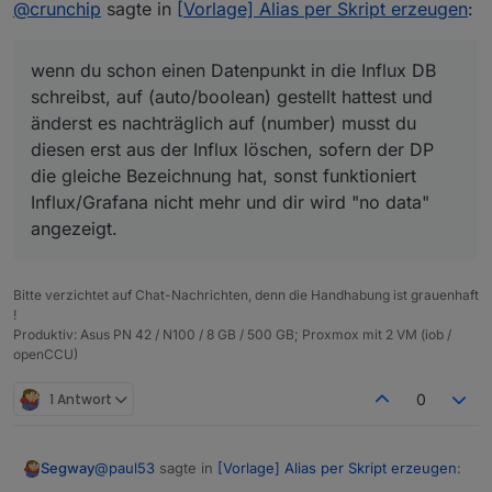
@
crunchip
sagte in
[Vorlage] Alias per Skript erzeugen
:
die Influx schreiben kann ?
liegt.
@
Segway
sagte in
[Vorlage] Alias per Skript
Ich weiss es einfach nicht und bisher, so leid es mir
erzeugen
:
tut, habe ich noch nirgends eine Lösung gelesen -->
wenn du schon einen Datenpunkt in die Influx DB
mag sein dass sie irgendwo steht und auf meine
schreibst, auf (auto/boolean) gestellt hattest und
Dummheit zurückzuführen ist, dass ich Sie nicht
hat das schon als PR auf Github gepostet.
erkannt habe.
änderst es nachträglich auf (number) musst du
Nicht falsch verstehen aber so kommt es für mich als
diesen erst aus der Influx löschen, sofern der DP
Der PR hat nichts mit Influx zu tun, sondern
Laie halt rüber.
die gleiche Bezeichnung hat, sonst funktioniert
betrifft iobroker.linux-control.
Influx/Grafana nicht mehr und dir wird "no data"
angezeigt.
Bitte verzichtet auf Chat-Nachrichten, denn die Handhabung ist grauenhaft
!
Produktiv: Asus PN 42 / N100 / 8 GB / 500 GB; Proxmox mit 2 VM (iob /
openCCU)
1 Antwort
0
@
paul53
sagte in
[Vorlage] Alias per Skript erzeugen
:
Segway