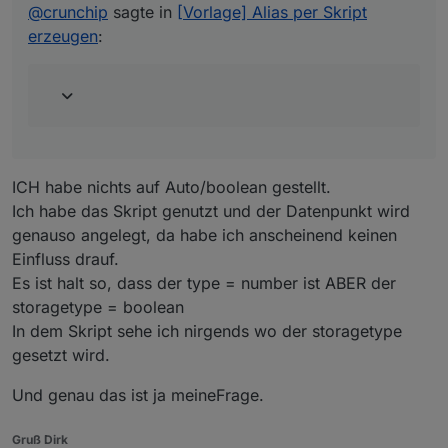
Ich verwende Influx nicht, kenne mich also auch nicht
@
crunchip
sagte in
[Vorlage] Alias per Skript
aus.
erzeugen
:
@
crunchip
sagte in
[Vorlage] Alias per Skript erzeugen
:
wenn du schon einen Datenpunkt in die Influx DB
schreibst, auf (auto/boolean) gestellt hattest und
änderst es nachträglich auf (number) musst du
diesen erst aus der Influx löschen, sofern der DP
die gleiche Bezeichnung hat, sonst funktioniert
ICH habe nichts auf Auto/boolean gestellt.
Influx/Grafana nicht mehr und dir wird "no data"
Ich habe das Skript genutzt und der Datenpunkt wird
angezeigt.
genauso angelegt, da habe ich anscheinend keinen
Einfluss drauf.
Es ist halt so, dass der type = number ist ABER der
storagetype = boolean
In dem Skript sehe ich nirgends wo der storagetype
gesetzt wird.
Und genau das ist ja meineFrage.
Gruß Dirk