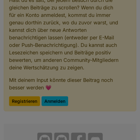
      "id": "linux-control.0.VM_Influx.info.is
gleichen Beiträge zu scrollen? Wenn du dich
      "read": "val ? 1 : 0"

    }

für ein Konto anmeldest, kommst du immer
  },

genau dorthin zurück, wo du zuvor warst, und
  "native": {},

kannst dich über neue Antworten
  "from": "system.adapter.javascript.0",

  "user": "system.user.admin",

benachrichtigen lassen (entweder per E-Mail
  "ts": 1608037099330,

oder Push-Benachrichtigung). Du kannst auch
  "_id": "alias.0.linux-control.0.VM_Influx.i
Lesezeichen speichern und Beiträge positiv
  "acl": {

bewerten, um anderen Community-Mitgliedern
    "object": 1636,

    "state": 1636,

deine Wertschätzung zu zeigen.
    "owner": "system.user.admin",

    "ownerGroup": "system.group.administrator"
Mit deinem Input könnte dieser Beitrag noch
  }

besser werden 💗
Registrieren
Anmelden