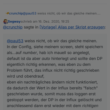
    "OPERATIONS": 5,

    "MAX": 838859.1,

crunchip
@
paul53
weiss nicht, ob wir das gleiche meinen.
    "FLAGS": 1,

In der Config, siehe meinem screen, steht speichern
    "DEFAULT": 0

Segway
schrieb am
16. Dez. 2020, 19:25
als...auf
number
, hab ich mauell so angelegt, default
  },

zuletzt editiert von
Offline
@
crunchip
sagte in
[Vorlage] Alias per Skript erzeugen
:
ist da aber
auto
hinterlegt und sollte den DP
  "from": "system.adapter.hm-rega.0",

eigentlich richtig erkennen, was eben zu dem
  "user": "system.user.admin",

Problem führt, das influx nicht richtig geschrieben
  "ts": 123123123,

@
paul53
weiss nicht, ob wir das gleiche meinen.
wird und obendrauf,
  "_id": "hm-rpc.0.blabla.ENERGY_COUNTER",

eben ein nachträgliches ändern nicht funktioniert, da
In der Config, siehe meinem screen, steht speichern
  "acl": {

dadurch der Wert in der Influx bereits "falsch"
    "object": 1636,

als...auf
number
, hab ich mauell so angelegt,
geschrieben wurde, somit muss das loggen erst
    "owner": "system.user.admin",

default ist da aber
auto
hinterlegt und sollte den DP
gestoppt werden, der DP in der Influx gelöscht und
    "ownerGroup": "system.group.administrator
eigentlich richtig erkennen, was eben zu dem
anschliessend dann erst wieder mit dem
richtigen
    "state": 1636

"speichern unter" aktiviert werden.
Problem führt, das influx nicht richtig geschrieben
  }

wird und obendrauf,
eben ein nachträgliches ändern nicht funktioniert,
da dadurch der Wert in der Influx bereits "falsch"
geschrieben wurde, somit muss das loggen erst
gestoppt werden, der DP in der Influx gelöscht und
anschliessend dann erst wieder mit dem
richtigen