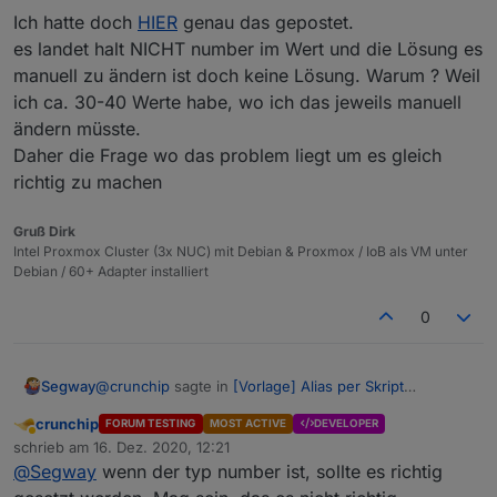
Ich hatte doch
HIER
genau das gepostet.
es landet halt NICHT number im Wert und die Lösung es
manuell zu ändern ist doch keine Lösung. Warum ? Weil
ich ca. 30-40 Werte habe, wo ich das jeweils manuell
ändern müsste.
Daher die Frage wo das problem liegt um es gleich
richtig zu machen
Gruß Dirk
Intel Proxmox Cluster (3x NUC) mit Debian & Proxmox / IoB als VM unter
Debian / 60+ Adapter installiert
0
@
crunchip
sagte in
[Vorlage] Alias per Skript
Segway
erzeugen
:
crunchip
FORUM TESTING
MOST ACTIVE
DEVELOPER
Abwesend
@
Segway
wenn 1 und 0 im Datenpunkt
schrieb am
16. Dez. 2020, 12:21
zuletzt editiert von
geschrieben wird, passt es doch.
@
Segway
wenn der typ number ist, sollte es richtig
Ich hatte doch
HIER
genau das gepostet.
Klick doch rechts mal auf den