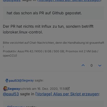
gepostet.
hat das schon als PR auf Github gepostet.
Der PR hat nichts mit Influx zu tun, sondern betrifft
iobroker.linux-control.
Bitte verzichtet auf Chat-Nachrichten, denn die Handhabung ist grauenhaft
!
Produktiv: Asus PN 42 / N100 / 8 GB / 500 GB; Proxmox mit 2 VM (iob /
openCCU)
0
@
Segway
sagte:
paul53
Segway
schrieb am
16. Dez. 2020, 11:59
zuletzt editiert von Segway
Offline
das Skript anscheinend den "storgaeType:
@
paul53
sagte in
[Vorlage] Alias per Skript erzeugen
:
Boolean" trotzdem setzt und NICHT auf number !
Das macht nicht das Skript, sondern muss eine
Einstellung für die DB sein.