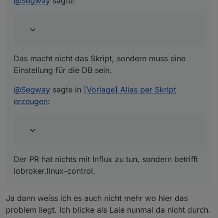
@
Segway
sagte:
@
Segway
sagte in
[Vorlage] Alias per Skript erzeugen
:
hat das schon als PR auf Github gepostet.
Das macht nicht das Skript, sondern muss eine
Der PR hat nichts mit Influx zu tun, sondern betrifft
iobroker.linux-control.
Einstellung für die DB sein.
@
Segway
sagte in
[Vorlage] Alias per Skript
erzeugen
:
Der PR hat nichts mit Influx zu tun, sondern betrifft
iobroker.linux-control.
Ja dann weiss ich es auch nicht mehr wo hier das
problem liegt. Ich blicke als Laie nunmal da nicht durch.