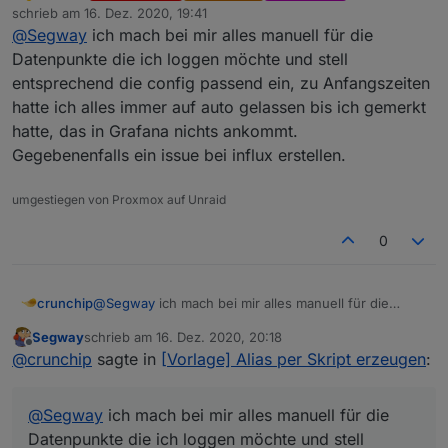
Abwesend
@
paul53
weiss nicht, ob wir das gleiche meinen.
schrieb am
16. Dez. 2020, 19:41
zuletzt editiert von
In der Config, siehe meinem screen, steht
@
Segway
ich mach bei mir alles manuell für die
genau richtig !!!
speichern als...auf
number
, hab ich mauell so
Datenpunkte die ich loggen möchte und stell
Beim anlegen steht der Datenpunkt auf AUTO aber
angelegt, default ist da aber
auto
hinterlegt und
entsprechend die config passend ein, zu Anfangszeiten
dabei legt Influx dann anscheinend ein Boolean an
Habs grad nochmal probiert ... geht nicht ...ich muss
sollte den DP eigentlich richtig erkennen, was
und NICHT wie konfiguriert ein number.
hatte ich alles immer auf auto gelassen bis ich gemerkt
manuell Hand anlegen und den DP aus der Influx
eben zu dem Problem führt, das influx nicht
löschen
richtig geschrieben wird und obendrauf,
hatte, das in Grafana nichts ankommt.
eben ein nachträgliches ändern nicht
Gegebenenfalls ein issue bei influx erstellen.
funktioniert, da dadurch der Wert in der Influx
bereits "falsch" geschrieben wurde, somit muss
umgestiegen von Proxmox auf Unraid
das loggen erst gestoppt werden, der DP in der
Influx gelöscht und anschliessend dann erst
0
wieder mit dem
richtigen
"speichern unter"
aktiviert werden.
crunchip
@
Segway
ich mach bei mir alles manuell für die
Datenpunkte die ich loggen möchte und stell
Segway
schrieb am
16. Dez. 2020, 20:18
entsprechend die config passend ein, zu
zuletzt editiert von
Offline
@
crunchip
sagte in
[Vorlage] Alias per Skript erzeugen
:
Anfangszeiten hatte ich alles immer auf auto
gelassen bis ich gemerkt hatte, das in Grafana nichts
ankommt.
@
Segway
ich mach bei mir alles manuell für die
Gegebenenfalls ein issue bei influx erstellen.
Datenpunkte die ich loggen möchte und stell