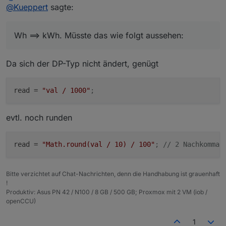
Offline
@
Kueppert
sagte:
"owner"
:
"system.user.admin"
,
Das würde denke ich vielen helfen mit der ALias-
typeAlias = 'boolean'; // oder 'number'

und dann hätte ich noch eine Frage zu Wh ==> kWh.
"ownerGroup"
Erstellung inkl. Konvertierung von DPs.
:
"system.group.administrator"
,
Müsste das wie folgt aussehen:
Vielleicht so in der Art:
"state"
:
1636
Wh ==> kWh. Müsste das wie folgt aussehen:
typeAlias = 'number';

}
}
?
RAW-Datenpunkt:
Da sich der DP-Typ nicht ändert, genügt
{

  "type": "state",

read
 = 
"val / 1000"
;
  "common": {

    "name": "UG Waschmaschine Messwert.ENERG
    "type": "number",

evtl. noch runden
    "unit": "Wh",

    "min": 0,

    "max": 838859.1,

read
 = 
"Math.round(val / 10) / 100"
; // 2 Nachkommas
    "read": true,

    "write": false

  },

Bitte verzichtet auf Chat-Nachrichten, denn die Handhabung ist grauenhaft
  "native": {

!
    "UNIT": "Wh",

Produktiv: Asus PN 42 / N100 / 8 GB / 500 GB; Proxmox mit 2 VM (iob /
    "ID": "ENERGY_COUNTER",

openCCU)
    "TYPE": "FLOAT",

    "CONTROL": "POWERMETER_PSM.ENERGY_COUNTER
1
    "MIN": 0,
