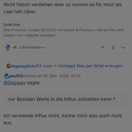
Nicht falsch verstehen aber so kommt es für mich als
Laie halt rüber.
Gruß Dirk
Intel Proxmox Cluster (3x NUC) mit Debian & Proxmox / IoB als VM unter
Debian / 60+ Adapter installiert
2 Antworten
0
@
paul53
sagte in
[Vorlage] Alias per Skript erzeugen
:
Segway
paul53
schrieb am
16. Dez. 2020, 12:05
zuletzt editiert von
Offline
@
Segway
sagte:
@
Segway
sagte:
Ja dann weiss ich es auch nicht mehr wo hier das
das Skript anscheinend den "storgaeType:
problem liegt. Ich blicke als Laie nunmal da nicht
nur Boolean Werte in die Influx schreiben kann ?
Boolean" trotzdem setzt und NICHT auf
durch.
Zu deiner Aussage
number !
Fakt ist, ich habe das Skript genutzt und es
@
paul53
sagte in
[Vorlage] Alias per Skript erzeugen
:
entsprechend angepasst und es funktioniert auch,
Ich verwende Influx nicht, kenne mich also auch nicht
Das macht nicht das Skript, sondern muss eine
dass der Wert in iobroker mit 0 und 1 landet. In Influx
aus.
Das macht nicht das Skript, sondern muss eine
Einstellung für die DB sein.
landet aber nunmal true / false.
Einstellung für die DB sein.
soll mir das jetzt sagen, dass ich nur Boolean Werte in
Ich kann nicht mehr erkennen wo nun das Problem