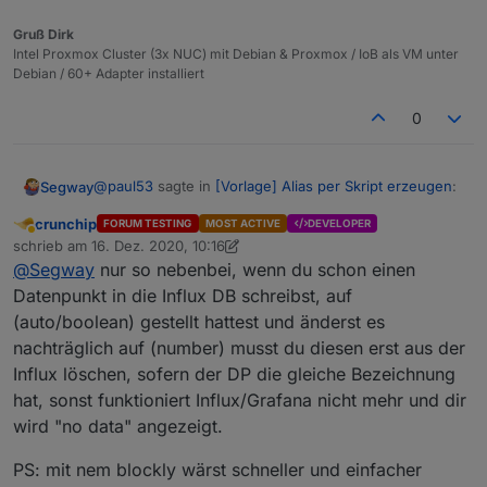
des Alias keinen Einfluss, wenn man es weiß. Das
Problem ist eher, dass Anwender (wie Du) glauben,
Das Problem mit der DB ist eher der "storageType".
Gruß Dirk
was sie an der Stelle lesen.
Intel Proxmox Cluster (3x NUC) mit Debian & Proxmox / IoB als VM unter
Debian / 60+ Adapter installiert
0
@
paul53
sagte in
[Vorlage] Alias per Skript erzeugen
:
Segway
crunchip
FORUM TESTING
MOST ACTIVE
DEVELOPER
Abwesend
Das Problem mit der DB ist eher der
schrieb am
16. Dez. 2020, 10:16
zuletzt editiert von crunchip
"storageType".
@
Segway
nur so nebenbei, wenn du schon einen
Ja das hatte ich auch gelesen und habe es einfach
Datenpunkt in die Influx DB schreibst, auf
per Hand geändert unter RAW aber dann schreibt die
(auto/boolean) gestellt hattest und änderst es
Influx nicht mehr da sie den Datentyp nicht kennt :-(
Also warte ich mal :-(
nachträglich auf (number) musst du diesen erst aus der
Influx löschen, sofern der DP die gleiche Bezeichnung
hat, sonst funktioniert Influx/Grafana nicht mehr und dir
wird "no data" angezeigt.
PS: mit nem blockly wärst schneller und einfacher