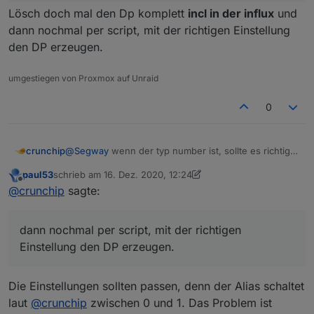
Lösch doch mal den Dp komplett
incl in der influx
und
dann nochmal per script, mit der richtigen Einstellung
den DP erzeugen.
umgestiegen von Proxmox auf Unraid
0
crunchip
@
Segway
wenn der typ number ist, sollte es richtig
gesetzt werden. Mag sein, das es nicht richtig
paul53
schrieb am
16. Dez. 2020, 12:24
funktionierte, weil du es zuvor falsch eingetragen
zuletzt editiert von paul53
Offline
@
crunchip
sagte:
hattest im Script.
Ich meinte dieses
dann nochmal per script, mit der richtigen
Einstellung den DP erzeugen.
Die Einstellungen sollten passen, denn der Alias schaltet
laut
@
crunchip
zwischen 0 und 1. Das Problem ist