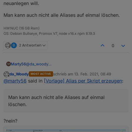
neuanlegen will.
Man kann auch nicht alle Aliases auf einmal löschen.
HW:NUC (16 GB Ram)
OS: Debian Bullseye, Promox V7, node v16.x npm 8.19.3
B
2 Antworten
0
@
da_woody
Marty56
M
Dieser umständliche Weg war mir natürlich klar,
da_Woody
schrieb am
13. Feb. 2021, 08:49
MOST ACTIVE
deshalb ja meine Anfrage :-(
Aber ja, es gibt durchaus Problemstellungen, wo ich
zuletzt editiert von
Offline
@
marty56
said in
[Vorlage] Alias per Skript erzeugen
:
alle neuanlegen will.
Man kann auch nicht alle Aliases auf einmal löschen.
Man kann auch nicht alle Aliases auf einmal
löschen.
?nein?