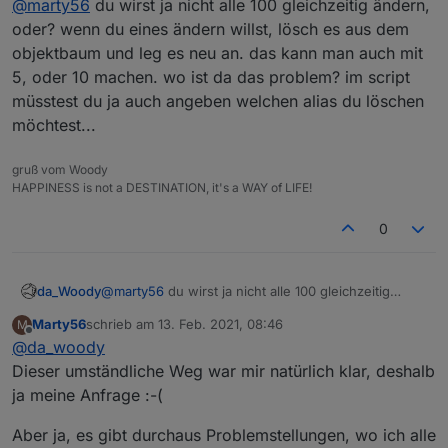
@
marty56
du wirst ja nicht alle 100 gleichzeitig ändern,
weil sich irgendetwas geändert hat.
Leider kann ich bestehende Aliases nicht
Wäre es möglich, dass man per Script einen Alias
oder? wenn du eines ändern willst, lösch es aus dem
überschreiben, so dass ich sie immer manuell löschen
löscht und dann wieder neu anlegt?
objektbaum und leg es neu an. das kann man auch mit
muss, was bei 100 Aliases nicht mehr gut funktioniert.
5, oder 10 machen. wo ist da das problem? im script
müsstest du ja auch angeben welchen alias du löschen
möchtest...
gruß vom Woody
HAPPINESS is not a DESTINATION, it's a WAY of LIFE!
0
da_Woody
@
marty56
du wirst ja nicht alle 100 gleichzeitig
ändern, oder? wenn du eines ändern willst, lösch
Marty56
schrieb am
13. Feb. 2021, 08:46
M
es aus dem objektbaum und leg es neu an. das
zuletzt editiert von
Offline
@
da_woody
kann man auch mit 5, oder 10 machen. wo ist da das
problem? im script müsstest du ja auch angeben
Dieser umständliche Weg war mir natürlich klar, deshalb
welchen alias du löschen möchtest...
ja meine Anfrage :-(
Aber ja, es gibt durchaus Problemstellungen, wo ich alle