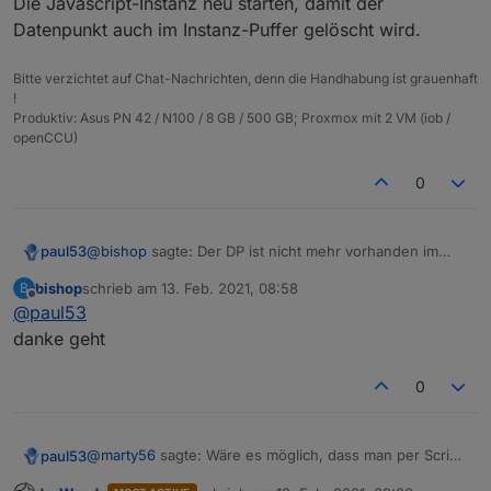
Die Javascript-Instanz neu starten, damit der
Datenpunkt auch im Instanz-Puffer gelöscht wird.
Bitte verzichtet auf Chat-Nachrichten, denn die Handhabung ist grauenhaft
!
Produktiv: Asus PN 42 / N100 / 8 GB / 500 GB; Proxmox mit 2 VM (iob /
openCCU)
0
@
bishop
sagte: Der DP ist nicht mehr vorhanden im
paul53
Objectbaum
bishop
schrieb am
13. Feb. 2021, 08:58
B
Die Javascript-Instanz neu starten, damit der
zuletzt editiert von
Offline
@
paul53
Datenpunkt auch im Instanz-Puffer gelöscht wird.
danke geht
0
@
marty56
sagte: Wäre es möglich, dass man per Script
paul53
einen Alias löscht und dann wieder neu anlegt?