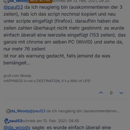
da_Woody
schrieb am
13. Feb. 2021, 09:20
MOST ACTIVE
Man kann das Script durch Auskommentieren von 3
zuletzt editiert von
Offline
@
paul53
da ich neugierig bin (auskommentieren der 3
Zeilen so ändern, dass es überschreibt: Im Orginal
Zeilen 29, 30 und 73.
zeilen), hab ich das script nochmal kopiert und neu
Anschließend nicht vergessen, die Änderung
unter scripte eingefügt (firefox). daraufhin haben die
rückgängig zu machen!
zeilen zahlen überhaupt nicht mehr gestimmt. es wurde
einfach überall eine leerzeile eingefügt (153 zeilen). das
ganze mit chrome am selben PC (Win10) und siehe da,
nur mehr 76 zeilen!
ist nur als warnung gedacht, falls jemand da was
bemängelt...
gruß vom Woody
HAPPINESS is not a DESTINATION, it's a WAY of LIFE!
0
da_Woody
@
paul53
da ich neugierig bin (auskommentieren
der 3 zeilen), hab ich das script nochmal kopiert
paul53
schrieb am
13. Feb. 2021, 09:45
und neu unter scripte eingefügt (firefox). daraufhin
zuletzt editiert von
Offline
@
da_woody
sagte: es wurde einfach überall eine
haben die zeilen zahlen überhaupt nicht mehr