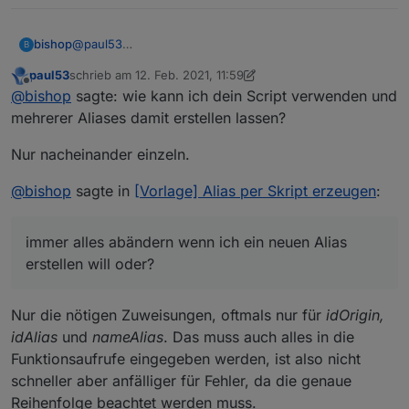
@
paul53
bishop
B
oh.. richtig!
paul53
schrieb am
12. Feb. 2021, 11:59
wie kann ich dein Script verwenden und mehrerer
zuletzt editiert von paul53
2. Dez. 2021, 12:59
Offline
@
bishop
sagte: wie kann ich dein Script verwenden und
Aliases damit erstellen lassen?
ich muss doch in deinem Script immer alles abändern
mehrerer Aliases damit erstellen lassen?
wenn ich ein neuen Alias erstellen will oder?
Nur nacheinander einzeln.
@
bishop
sagte in
[Vorlage] Alias per Skript erzeugen
:
immer alles abändern wenn ich ein neuen Alias
erstellen will oder?
Nur die nötigen Zuweisungen, oftmals nur für
idOrigin,
idAlias
und
nameAlias
. Das muss auch alles in die
Funktionsaufrufe eingegeben werden, ist also nicht
schneller aber anfälliger für Fehler, da die genaue
Reihenfolge beachtet werden muss.