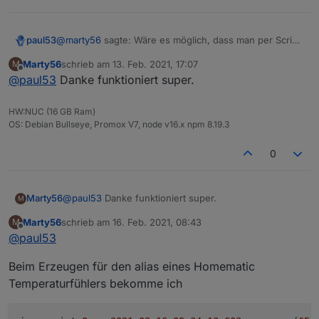
@
marty56
sagte: Wäre es möglich, dass man per Script
paul53
einen Alias löscht und dann wieder neu anlegt?
Marty56
schrieb am
13. Feb. 2021, 17:07
M
Man kann das Script durch Auskommentieren von 3
zuletzt editiert von
Offline
@
paul53
Danke funktioniert super.
Zeilen so ändern, dass es überschreibt: Im Orginal
Zeilen 29, 30 und 73.
Anschließend nicht vergessen, die Änderung
HW:NUC (16 GB Ram)
rückgängig zu machen!
OS: Debian Bullseye, Promox V7, node v16.x npm 8.19.3
0
Marty56
@
paul53
Danke funktioniert super.
M
Marty56
schrieb am
16. Feb. 2021, 08:43
M
zuletzt editiert von
Offline
@
paul53
Beim Erzeugen für den alias eines Homematic
Temperaturfühlers bekomme ich