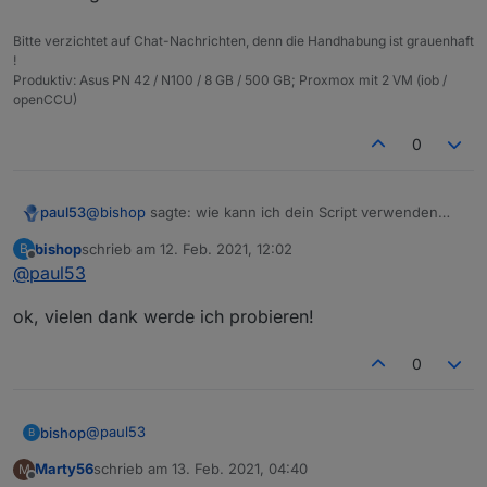
Bitte verzichtet auf Chat-Nachrichten, denn die Handhabung ist grauenhaft
!
Produktiv: Asus PN 42 / N100 / 8 GB / 500 GB; Proxmox mit 2 VM (iob /
openCCU)
0
@
bishop
sagte: wie kann ich dein Script verwenden
paul53
und mehrerer Aliases damit erstellen lassen?
bishop
schrieb am
12. Feb. 2021, 12:02
B
Nur nacheinander einzeln.
zuletzt editiert von
Offline
@
paul53
@
bishop
sagte in
[Vorlage] Alias per Skript erzeugen
:
ok, vielen dank werde ich probieren!
immer alles abändern wenn ich ein neuen Alias
0
erstellen will oder?
Nur die nötigen Zuweisungen, oftmals nur für
idOrigin,
idAlias
und
nameAlias
. Das muss auch alles in die
@
paul53
bishop
Funktionsaufrufe eingegeben werden, ist also nicht
B
schneller aber anfälliger für Fehler, da die genaue
Marty56
schrieb am
13. Feb. 2021, 04:40
M
ok, vielen dank werde ich probieren!
Reihenfolge beachtet werden muss.
zuletzt editiert von
Offline