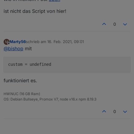
Bei allen meinen Datenpunkten ist
custom = [];
ist nicht das Script von hier!
Mir ist nicht klar, was ich hier eintragen soll
0
Dieselbe Ausgabe bekomme ich beim
Strommessgerät.
Marty56
schrieb am
16. Feb. 2021, 09:01
M
zuletzt editiert von
Offline
@
bishop
mit
custom
funktioniert es.
HW:NUC (16 GB Ram)
OS: Debian Bullseye, Promox V7, node v16.x npm 8.19.3
0