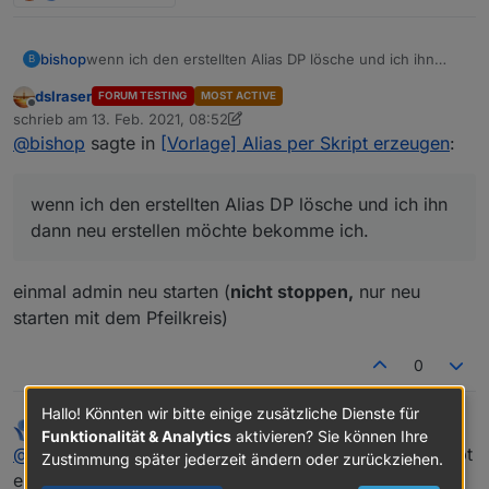
wenn ich den erstellten Alias DP lösche und ich ihn
bishop
B
dann neu erstellen möchte bekomme ich.
dslraser
FORUM TESTING
MOST ACTIVE
Offline
schrieb am
13. Feb. 2021, 08:52
zuletzt editiert von dslraser
wo muss ich den rauslöschen?
@
bishop
sagte in
[Vorlage] Alias per Skript erzeugen
:
Der DP ist nicht mehr vorhanden im Objectbaum
wenn ich den erstellten Alias DP lösche und ich ihn
dann neu erstellen möchte bekomme ich.
einmal admin neu starten (
nicht stoppen,
nur neu
starten mit dem Pfeilkreis)
0
Hallo! Könnten wir bitte einige zusätzliche Dienste für
paul53
schrieb am
13. Feb. 2021, 08:54
Funktionalität & Analytics
aktivieren? Sie können Ihre
zuletzt editiert von paul53
Offline
@
marty56
sagte: Wäre es möglich, dass man per Script
Zustimmung später jederzeit ändern oder zurückziehen.
einen Alias löscht und dann wieder neu anlegt?