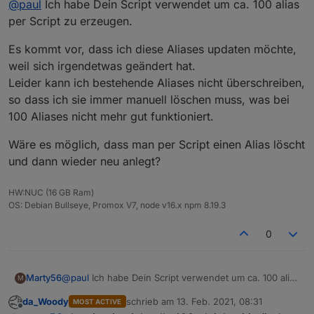
@
paul
Ich habe Dein Script verwendet um ca. 100 alias
per Script zu erzeugen.
Es kommt vor, dass ich diese Aliases updaten möchte,
weil sich irgendetwas geändert hat.
Leider kann ich bestehende Aliases nicht überschreiben,
so dass ich sie immer manuell löschen muss, was bei
100 Aliases nicht mehr gut funktioniert.
Wäre es möglich, dass man per Script einen Alias löscht
und dann wieder neu anlegt?
HW:NUC (16 GB Ram)
OS: Debian Bullseye, Promox V7, node v16.x npm 8.19.3
0
@
paul
Ich habe Dein Script verwendet um ca. 100 alias
Marty56
M
per Script zu erzeugen.
da_Woody
schrieb am
13. Feb. 2021, 08:31
MOST ACTIVE
Es kommt vor, dass ich diese Aliases updaten möchte,
zuletzt editiert von
Offline