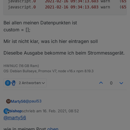
javascript.
0
2021
-
02
-
16
09
:
34
:
13.603
	warn	(
659
javascript.
0
2021
-
02
-
16
09
:
34
:
13.603
	warn	(
659
Bei allen meinen Datenpunkten ist
custom = [];
Mir ist nicht klar, was ich hier eintragen soll
Dieselbe Ausgabe bekomme ich beim Strommessgerät.
HW:NUC (16 GB Ram)
OS: Debian Bullseye, Promox V7, node v16.x npm 8.19.3
B
2 Antworten
0
@
paul53
Marty56
M
bishop
schrieb am
16. Feb. 2021, 08:52
B
Beim Erzeugen für den alias eines Homematic
zuletzt editiert von
Offline
@
marty56
Temperaturfühlers bekomme ich
javascript.0	2021-02-16 09:34:13.603	warn	(
wie in meinem Post
oben