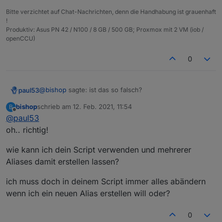
Bitte verzichtet auf Chat-Nachrichten, denn die Handhabung ist grauenhaft
!
Produktiv: Asus PN 42 / N100 / 8 GB / 500 GB; Proxmox mit 2 VM (iob /
openCCU)
0
@
bishop
sagte: ist das so falsch?
paul53
bishop
schrieb am
12. Feb. 2021, 11:54
B
Das ist ein anderes Script (nicht von mir).
zuletzt editiert von
Offline
@
paul53
oh.. richtig!
wie kann ich dein Script verwenden und mehrerer
Aliases damit erstellen lassen?
ich muss doch in deinem Script immer alles abändern
wenn ich ein neuen Alias erstellen will oder?
0