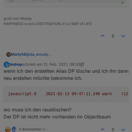
gruß vom Woody
HAPPINESS is not a DESTINATION, it's a WAY of LIFE!
0
@
da_woody
Marty56
M
Dieser umständliche Weg war mir natürlich klar,
bishop
schrieb am
13. Feb. 2021, 08:50
B
deshalb ja meine Anfrage :-(
Aber ja, es gibt durchaus Problemstellungen, wo ich
zuletzt editiert von bishop
Offline
wenn ich den erstellten Alias DP lösche und ich ihn dann
alle neuanlegen will.
Man kann auch nicht alle Aliases auf einmal löschen.
neu erstellen möchte bekomme ich.
javascript.0
2021-02-13 09:47:11.248	
warn
(123
wo muss ich den rauslöschen?
Der DP ist nicht mehr vorhanden im Objectbaum
2 Antworten
0