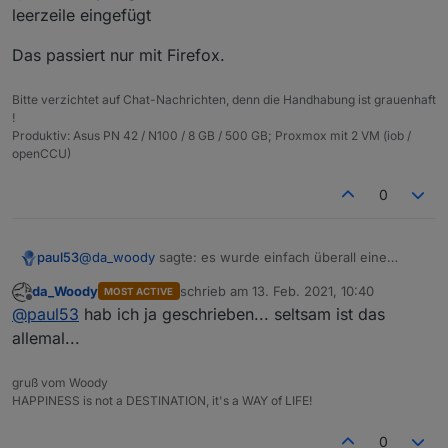
gestimmt. es wurde einfach überall eine leerzeile
leerzeile eingefügt
eingefügt (153 zeilen). das ganze mit chrome am
selben PC (Win10) und siehe da, nur mehr 76
Das passiert nur mit Firefox.
zeilen!
ist nur als warnung gedacht, falls jemand da was
Bitte verzichtet auf Chat-Nachrichten, denn die Handhabung ist grauenhaft
bemängelt...
!
Produktiv: Asus PN 42 / N100 / 8 GB / 500 GB; Proxmox mit 2 VM (iob /
openCCU)
0
@
da_woody
sagte: es wurde einfach überall eine
paul53
leerzeile eingefügt
da_Woody
schrieb am
13. Feb. 2021, 10:40
MOST ACTIVE
Das passiert nur mit Firefox.
zuletzt editiert von
Offline
@
paul53
hab ich ja geschrieben... seltsam ist das
allemal...
gruß vom Woody
HAPPINESS is not a DESTINATION, it's a WAY of LIFE!
0