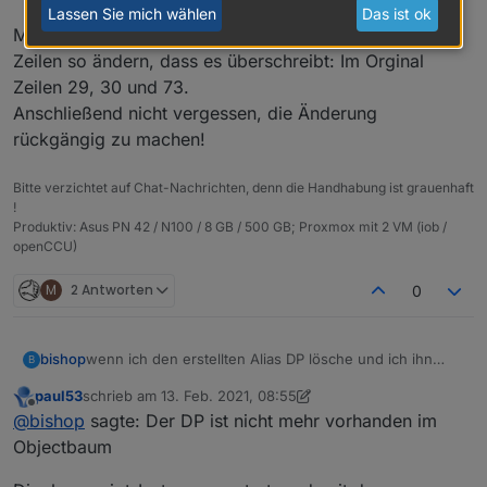
Lassen Sie mich wählen
Das ist ok
Man kann das Script durch Auskommentieren von 3
Zeilen so ändern, dass es überschreibt: Im Orginal
Zeilen 29, 30 und 73.
Anschließend nicht vergessen, die Änderung
rückgängig zu machen!
Bitte verzichtet auf Chat-Nachrichten, denn die Handhabung ist grauenhaft
!
Produktiv: Asus PN 42 / N100 / 8 GB / 500 GB; Proxmox mit 2 VM (iob /
openCCU)
M
2 Antworten
0
wenn ich den erstellten Alias DP lösche und ich ihn
bishop
B
dann neu erstellen möchte bekomme ich.
paul53
schrieb am
13. Feb. 2021, 08:55
zuletzt editiert von paul53
Offline
@
bishop
sagte: Der DP ist nicht mehr vorhanden im
wo muss ich den rauslöschen?
Objectbaum
Der DP ist nicht mehr vorhanden im Objectbaum