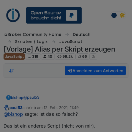
Weiter zum Inhalt
ioBroker Community Home
Deutsch
Skripten / Logik
JavaScript
[Vorlage] Alias per Skript erzeugen
JavaScript
319
40
99.2k
66
Anmelden zum Antworten
@
paul53
bishop
B
paul53
schrieb am
12. Feb. 2021, 11:49
createAlias('zigbee.0.90fd9ffffe00cf3d.battery
zuletzt editiert von
Offline
@
bishop
sagte: ist das so falsch?
createAlias('zigbee.0.90fd9ffffe0de910.battery
ist das so falsch?
createAlias('zigbee.0.000b57fffea717ee.battery
Das ist ein anderes Script (nicht von mir).
createAlias('zigbee.0.90fd9ffffe17daf2.battery
createAlias('zigbee.0.00158d00029a9c6d.battery