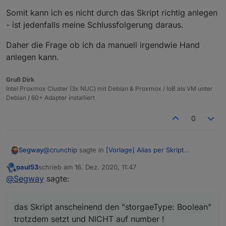
Somit kann ich es nicht durch das Skript richtig anlegen
- ist jedenfalls meine Schlussfolgerung daraus.
Daher die Frage ob ich da manuell irgendwie Hand
anlegen kann.
Gruß Dirk
Intel Proxmox Cluster (3x NUC) mit Debian & Proxmox / IoB als VM unter
Debian / 60+ Adapter installiert
0
@
crunchip
sagte in
[Vorlage] Alias per Skript
Segway
erzeugen
:
paul53
schrieb am
16. Dez. 2020, 11:47
zuletzt editiert von
Offline
@
Segway
nur so nebenbei, wenn du schon
@
Segway
sagte:
einen Datenpunkt in die Influx DB schreibst, auf
Ja da hast du vollkommen Recht und genau das ist ja
(auto/boolean) gestellt hattest und änderst es
mein problem.
das Skript anscheinend den "storgaeType: Boolean"
nachträglich auf (number) musst du diesen erst
Ich habe das Skript genutzt und umgestellt (wie oben
Somit kann ich es nicht durch das Skript richtig
aus der Influx löschen, sofern der DP die gleiche
trotzdem setzt und NICHT auf number !
gepostet) und durch die Hilfe von
@
paul53
scheint es
anlegen - ist jedenfalls meine Schlussfolgerung
Bezeichnung hat, sonst funktioniert