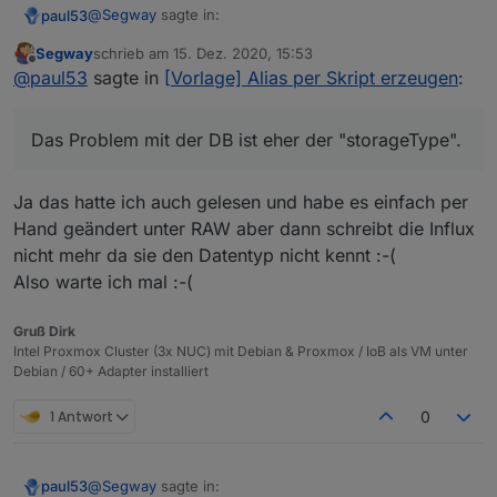
@
Segway
sagte in:
paul53
Segway
schrieb am
15. Dez. 2020, 15:53
zuletzt editiert von
Offline
Anscheinend liegt hier ein Fehler vor ?
@
paul53
sagte in
[Vorlage] Alias per Skript erzeugen
:
type = "string" ist zwar falsch, hat aber auf die Reaktion
Das Problem mit der DB ist eher der "storageType".
des Alias keinen Einfluss, wenn man es weiß. Das
Problem ist eher, dass Anwender (wie Du) glauben,
Das Problem mit der DB ist eher der "storageType".
was sie an der Stelle lesen.
Ja das hatte ich auch gelesen und habe es einfach per
Hand geändert unter RAW aber dann schreibt die Influx
nicht mehr da sie den Datentyp nicht kennt :-(
Also warte ich mal :-(
Gruß Dirk
Intel Proxmox Cluster (3x NUC) mit Debian & Proxmox / IoB als VM unter
Debian / 60+ Adapter installiert
1 Antwort
0
@
Segway
sagte in:
paul53