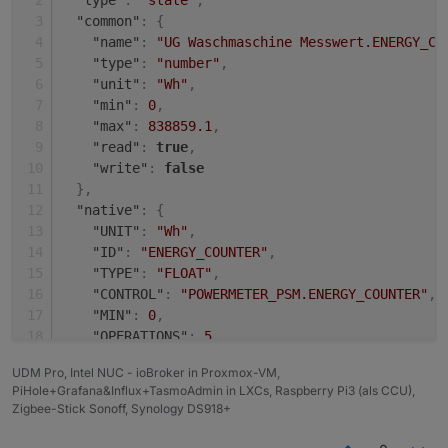
"type"
:
"state"
,
"common"
:
{
"name"
:
"UG Waschmaschine Messwert.ENERGY_CO
"type"
:
"number"
,
"unit"
:
"Wh"
,
"min"
:
0
,
"max"
:
838859.1
,
"read"
:
true
,
"write"
:
false
}
,
"native"
:
{
"UNIT"
:
"Wh"
,
"ID"
:
"ENERGY_COUNTER"
,
"TYPE"
:
"FLOAT"
,
"CONTROL"
:
"POWERMETER_PSM.ENERGY_COUNTER"
,
"MIN"
:
0
,
"OPERATIONS"
:
5
,
"MAX"
:
838859.1
,
UDM Pro, Intel NUC - ioBroker in Proxmox-VM,
"FLAGS"
:
1
,
PiHole+Grafana&Influx+TasmoAdmin in LXCs, Raspberry Pi3 (als CCU),
"DEFAULT"
:
0
Zigbee-Stick Sonoff, Synology DS918+
}
,
"from"
:
"system.adapter.hm-rega.0"
,