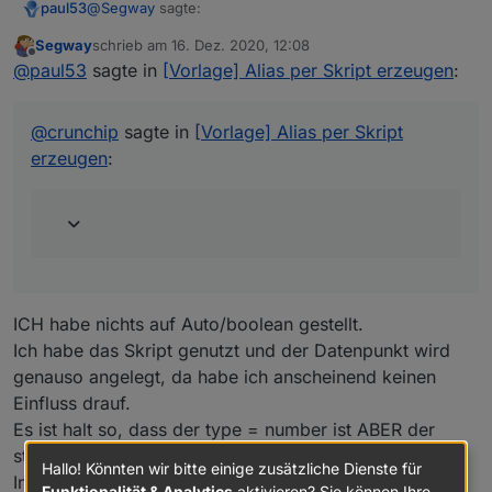
@
Segway
sagte:
paul53
Der PR hat nichts mit Influx zu tun, sondern
Laie halt rüber.
betrifft iobroker.linux-control.
Segway
schrieb am
16. Dez. 2020, 12:08
zuletzt editiert von
Offline
nur Boolean Werte in die Influx schreiben kann ?
@
paul53
sagte in
[Vorlage] Alias per Skript erzeugen
:
Ich verwende Influx nicht, kenne mich also auch nicht
@
crunchip
sagte in
[Vorlage] Alias per Skript
aus.
erzeugen
:
@
crunchip
sagte in
[Vorlage] Alias per Skript erzeugen
:
wenn du schon einen Datenpunkt in die Influx DB
schreibst, auf (auto/boolean) gestellt hattest und
änderst es nachträglich auf (number) musst du
diesen erst aus der Influx löschen, sofern der DP
die gleiche Bezeichnung hat, sonst funktioniert
ICH habe nichts auf Auto/boolean gestellt.
Influx/Grafana nicht mehr und dir wird "no data"
Ich habe das Skript genutzt und der Datenpunkt wird
angezeigt.
genauso angelegt, da habe ich anscheinend keinen
Einfluss drauf.
Es ist halt so, dass der type = number ist ABER der
storagetype = boolean
Hallo! Könnten wir bitte einige zusätzliche Dienste für
In dem Skript sehe ich nirgends wo der storagetype
Funktionalität & Analytics
aktivieren? Sie können Ihre