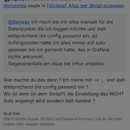
entsprechend die config passend ein, zu
zuletzt editiert von
Offline
@
crunchip
sagte in
[Vorlage] Alias per Skript erzeugen
:
Anfangszeiten hatte ich alles immer auf auto
gelassen bis ich gemerkt hatte, das in Grafana nichts
ankommt.
@
Segway
ich mach bei mir alles manuell für die
Gegebenenfalls ein issue bei influx erstellen.
Datenpunkte die ich loggen möchte und stell
entsprechend die config passend ein, zu
Anfangszeiten hatte ich alles immer auf auto
gelassen bis ich gemerkt hatte, das in Grafana
nichts ankommt.
Gegebenenfalls ein issue bei influx erstellen.
Wie machst du das denn ? Ich meine mit --> ... und stell
entsprechend die config passend ein ?
Wo ist denn (in dem Skript?) die Einstellung das NICHT
Auto angelegt wird sondern halt number ?
Gruß Dirk
Intel Proxmox Cluster (3x NUC) mit Debian & Proxmox / IoB als VM unter
Debian / 60+ Adapter installiert