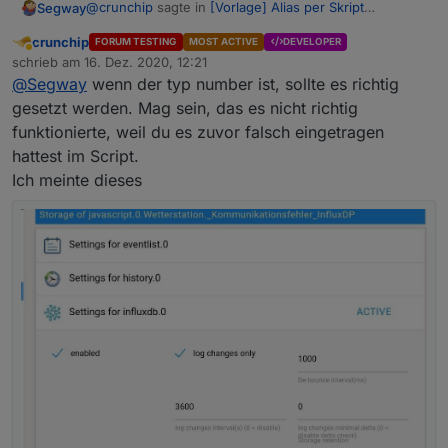
@
crunchip
sagte in
[Vorlage] Alias per Skript
Segway
erzeugen
:
crunchip
FORUM TESTING
MOST ACTIVE
DEVELOPER
Abwesend
@
Segway
wenn 1 und 0 im Datenpunkt
schrieb am
16. Dez. 2020, 12:21
zuletzt editiert von
geschrieben wird, passt es doch.
@
Segway
wenn der typ number ist, sollte es richtig
Ich hatte doch
HIER
genau das gepostet.
Klick doch rechts mal auf den
gesetzt werden. Mag sein, das es nicht richtig
es landet halt NICHT number im Wert und die Lösung
Schraubenschlüssel beim Datenpunkt und guck
funktionierte, weil du es zuvor falsch eingetragen
es manuell zu ändern ist doch keine Lösung. Warum ?
unter influx nach, was da angegeben ist. Da
Weil ich ca. 30-40 Werte habe, wo ich das jeweils
hattest im Script.
muss number angegeben sein. Wenn nicht, erst
manuell ändern müsste.
deaktivieren, dann in der influx den DP löschen,
Ich meinte dieses
Daher die Frage wo das problem liegt um es gleich
dann das loggen (Number) wieder aktivieren.
richtig zu machen