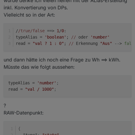
würde denke ich vielen helfen mit der ALias-Erstellung
inkl. Konvertierung von DPs.
Vielleicht so in der Art:
/
/true/false
 ==> 
1
/
0
:
typeAlias = 
'boolean'
; 
//
 oder 
'number'
read = 
"val ? 1 : 0"
; 
//
 Erkennung 
"Aus"
 --> 
fals
und dann hätte ich noch eine Frage zu Wh ==> kWh.
Müsste das wie folgt aussehen:
typeAlias
 = 
'number'
;
read
 = 
"val / 1000"
;
?
RAW-Datenpunkt:
{