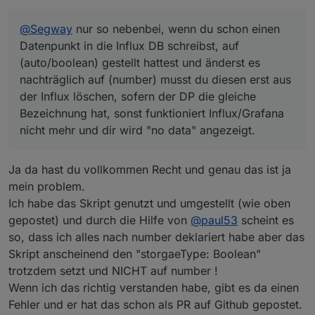
der Influx löschen, sofern der DP die gleiche
hab oben dein RAW nochmal angesehen,
Bezeichnung hat, sonst funktioniert Influx/Grafana
ist das nicht doppelt gemoppelt, alias und
@
Segway
nur so nebenbei, wenn du schon einen
nicht mehr und dir wird "no data" angezeigt.
linkeddevices für den DP zu verwenden oder hab ich
nen Denkfehler??
Datenpunkt in die Influx DB schreibst, auf
(auto/boolean) gestellt hattest und änderst es
nachträglich auf (number) musst du diesen erst aus
der Influx löschen, sofern der DP die gleiche
Bezeichnung hat, sonst funktioniert Influx/Grafana
nicht mehr und dir wird "no data" angezeigt.
Ja da hast du vollkommen Recht und genau das ist ja
mein problem.
Ich habe das Skript genutzt und umgestellt (wie oben
gepostet) und durch die Hilfe von
@
paul53
scheint es
so, dass ich alles nach number deklariert habe aber das
Skript anscheinend den "storgaeType: Boolean"
trotzdem setzt und NICHT auf number !
Wenn ich das richtig verstanden habe, gibt es da einen
Fehler und er hat das schon als PR auf Github gepostet.