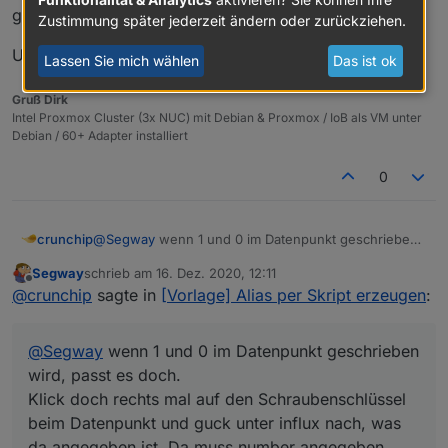
gesetzt wird.
Zustimmung später jederzeit ändern oder zurückziehen.
Und genau das ist ja meineFrage.
Lassen Sie mich wählen
Das ist ok
Gruß Dirk
Intel Proxmox Cluster (3x NUC) mit Debian & Proxmox / IoB als VM unter
Debian / 60+ Adapter installiert
0
crunchip
@
Segway
wenn 1 und 0 im Datenpunkt geschrieben
wird, passt es doch.
Segway
schrieb am
16. Dez. 2020, 12:11
Klick doch rechts mal auf den Schraubenschlüssel
zuletzt editiert von
Offline
@
crunchip
sagte in
[Vorlage] Alias per Skript erzeugen
:
beim Datenpunkt und guck unter influx nach, was da
angegeben ist. Da muss number angegeben sein.
Wenn nicht, erst deaktivieren, dann in der influx den
@
Segway
wenn 1 und 0 im Datenpunkt geschrieben
DP löschen, dann das loggen (Number) wieder
aktivieren.
wird, passt es doch.
Klick doch rechts mal auf den Schraubenschlüssel
beim Datenpunkt und guck unter influx nach, was
da angegeben ist. Da muss number angegeben