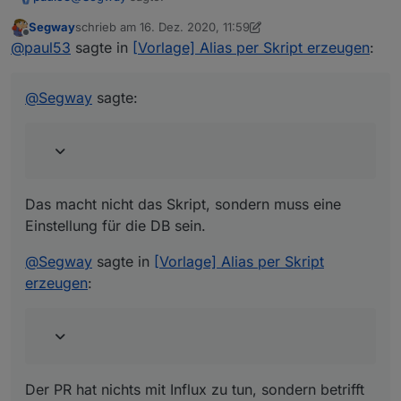
Segway
schrieb am
16. Dez. 2020, 11:59
zuletzt editiert von Segway
Offline
das Skript anscheinend den "storgaeType:
@
paul53
sagte in
[Vorlage] Alias per Skript erzeugen
:
Boolean" trotzdem setzt und NICHT auf number !
Das macht nicht das Skript, sondern muss eine
Einstellung für die DB sein.
@
Segway
sagte:
@
Segway
sagte in
[Vorlage] Alias per Skript erzeugen
:
hat das schon als PR auf Github gepostet.
Das macht nicht das Skript, sondern muss eine
Der PR hat nichts mit Influx zu tun, sondern betrifft
iobroker.linux-control.
Einstellung für die DB sein.
@
Segway
sagte in
[Vorlage] Alias per Skript
erzeugen
:
Der PR hat nichts mit Influx zu tun, sondern betrifft