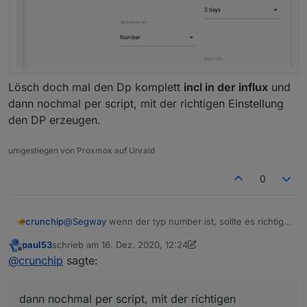
Lösch doch mal den Dp komplett
incl in der influx
und
dann nochmal per script, mit der richtigen Einstellung
den DP erzeugen.
umgestiegen von Proxmox auf Unraid
0
crunchip
@
Segway
wenn der typ number ist, sollte es richtig
gesetzt werden. Mag sein, das es nicht richtig
paul53
schrieb am
16. Dez. 2020, 12:24
funktionierte, weil du es zuvor falsch eingetragen
zuletzt editiert von paul53
Offline
@
crunchip
sagte:
hattest im Script.
Ich meinte dieses
dann nochmal per script, mit der richtigen