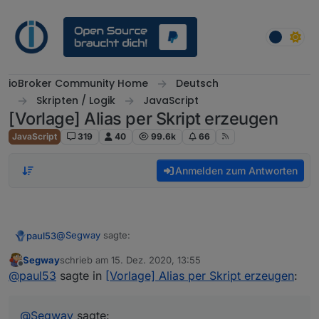
Weiter zum Inhalt
ioBroker Community Home
Deutsch
Skripten / Logik
JavaScript
[Vorlage] Alias per Skript erzeugen
JavaScript
319
40
99.6k
66
Anmelden zum Antworten
@
Segway
sagte:
paul53
Segway
schrieb am
15. Dez. 2020, 13:55
zuletzt editiert von
Offline
Datenpunkt true / false --> type = string
@
paul53
sagte in
[Vorlage] Alias per Skript erzeugen
:
type = "string" ist falsch. Habe PR auf Github erstellt.
@
Segway
sagte: