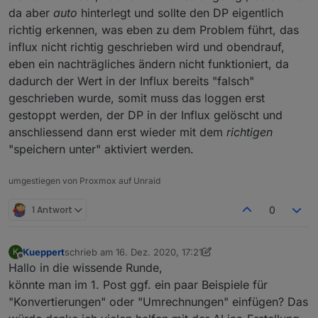
da aber
auto
hinterlegt und sollte den DP eigentlich
richtig erkennen, was eben zu dem Problem führt, das
influx nicht richtig geschrieben wird und obendrauf,
eben ein nachträgliches ändern nicht funktioniert, da
dadurch der Wert in der Influx bereits "falsch"
geschrieben wurde, somit muss das loggen erst
gestoppt werden, der DP in der Influx gelöscht und
anschliessend dann erst wieder mit dem
richtigen
"speichern unter" aktiviert werden.
umgestiegen von Proxmox auf Unraid
1 Antwort
0
Kueppert
schrieb am
16. Dez. 2020, 17:21
K
zuletzt editiert von Kueppert
Offline
Hallo in die wissende Runde,
könnte man im 1. Post ggf. ein paar Beispiele für
"Konvertierungen" oder "Umrechnungen" einfügen? Das