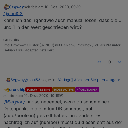
Segway
schrieb am
16. Dez. 2020, 09:19
zuletzt editiert von
Offline
Anscheinend liegt hier ein Fehler vor ?
@
paul53
Kann ich das irgendwie auch manuell lösen, dass die 0
und 1 in den Wert geschrieben wird?
type = "string" ist zwar falsch, hat aber auf die Reaktion
des Alias keinen Einfluss, wenn man es weiß. Das
Problem ist eher, dass Anwender (wie Du) glauben,
Das Problem mit der DB ist eher der "storageType".
Gruß Dirk
was sie an der Stelle lesen.
Intel Proxmox Cluster (3x NUC) mit Debian & Proxmox / IoB als VM unter
Debian / 60+ Adapter installiert
0
@
paul53
sagte in
[Vorlage] Alias per Skript erzeugen
:
Segway
crunchip
FORUM TESTING
MOST ACTIVE
DEVELOPER
Abwesend
Das Problem mit der DB ist eher der
schrieb am
16. Dez. 2020, 10:16
zuletzt editiert von crunchip
"storageType".
@
Segway
nur so nebenbei, wenn du schon einen
Ja das hatte ich auch gelesen und habe es einfach
Datenpunkt in die Influx DB schreibst, auf
per Hand geändert unter RAW aber dann schreibt die
(auto/boolean) gestellt hattest und änderst es
Influx nicht mehr da sie den Datentyp nicht kennt :-(
Also warte ich mal :-(
nachträglich auf (number) musst du diesen erst aus der