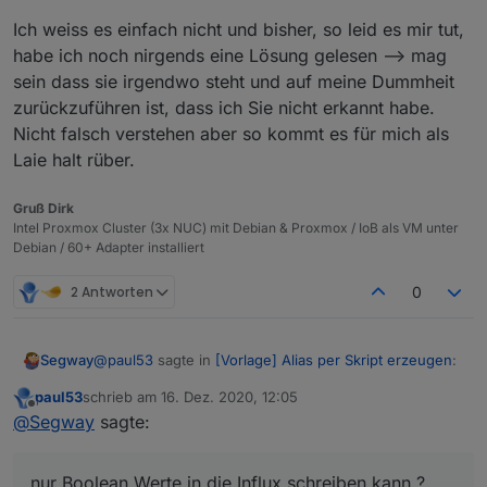
Ich weiss es einfach nicht und bisher, so leid es mir tut,
habe ich noch nirgends eine Lösung gelesen --> mag
sein dass sie irgendwo steht und auf meine Dummheit
zurückzuführen ist, dass ich Sie nicht erkannt habe.
Nicht falsch verstehen aber so kommt es für mich als
Laie halt rüber.
Gruß Dirk
Intel Proxmox Cluster (3x NUC) mit Debian & Proxmox / IoB als VM unter
Debian / 60+ Adapter installiert
2 Antworten
0
@
paul53
sagte in
[Vorlage] Alias per Skript erzeugen
:
Segway
paul53
schrieb am
16. Dez. 2020, 12:05
zuletzt editiert von
Offline
@
Segway
sagte:
@
Segway
sagte:
Ja dann weiss ich es auch nicht mehr wo hier das
das Skript anscheinend den "storgaeType:
problem liegt. Ich blicke als Laie nunmal da nicht
nur Boolean Werte in die Influx schreiben kann ?