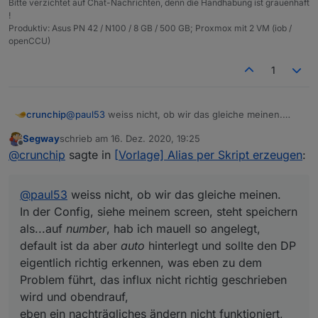
Bitte verzichtet auf Chat-Nachrichten, denn die Handhabung ist grauenhaft
  "native": {

!
    "UNIT": "Wh",

Produktiv: Asus PN 42 / N100 / 8 GB / 500 GB; Proxmox mit 2 VM (iob /
    "ID": "ENERGY_COUNTER",

openCCU)
    "TYPE": "FLOAT",

    "CONTROL": "POWERMETER_PSM.ENERGY_COUNTER
1
    "MIN": 0,

    "OPERATIONS": 5,

    "MAX": 838859.1,

crunchip
@
paul53
weiss nicht, ob wir das gleiche meinen.
    "FLAGS": 1,

In der Config, siehe meinem screen, steht speichern
    "DEFAULT": 0

Segway
schrieb am
16. Dez. 2020, 19:25
als...auf
number
, hab ich mauell so angelegt, default
  },

zuletzt editiert von
Offline
@
crunchip
sagte in
[Vorlage] Alias per Skript erzeugen
:
ist da aber
auto
hinterlegt und sollte den DP
  "from": "system.adapter.hm-rega.0",

eigentlich richtig erkennen, was eben zu dem
  "user": "system.user.admin",

Problem führt, das influx nicht richtig geschrieben
  "ts": 123123123,

@
paul53
weiss nicht, ob wir das gleiche meinen.
wird und obendrauf,
  "_id": "hm-rpc.0.blabla.ENERGY_COUNTER",

eben ein nachträgliches ändern nicht funktioniert, da
In der Config, siehe meinem screen, steht speichern
  "acl": {

dadurch der Wert in der Influx bereits "falsch"
    "object": 1636,

als...auf
number
, hab ich mauell so angelegt,
geschrieben wurde, somit muss das loggen erst
    "owner": "system.user.admin",

default ist da aber
auto
hinterlegt und sollte den DP
gestoppt werden, der DP in der Influx gelöscht und
    "ownerGroup": "system.group.administrator
eigentlich richtig erkennen, was eben zu dem
anschliessend dann erst wieder mit dem
richtigen
    "state": 1636

"speichern unter" aktiviert werden.
Problem führt, das influx nicht richtig geschrieben
  }

wird und obendrauf,
eben ein nachträgliches ändern nicht funktioniert,