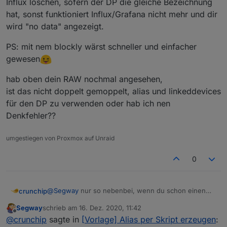
Influx löschen, sofern der DP die gleiche Bezeichnung
hat, sonst funktioniert Influx/Grafana nicht mehr und dir
wird "no data" angezeigt.
PS: mit nem blockly wärst schneller und einfacher
gewesen
hab oben dein RAW nochmal angesehen,
ist das nicht doppelt gemoppelt, alias und linkeddevices
für den DP zu verwenden oder hab ich nen
Denkfehler??
umgestiegen von Proxmox auf Unraid
0
@
Segway
nur so nebenbei, wenn du schon einen
crunchip
Datenpunkt in die Influx DB schreibst, auf
Segway
schrieb am
16. Dez. 2020, 11:42
(auto/boolean) gestellt hattest und änderst es
PS: mit nem blockly wärst schneller und einfacher
zuletzt editiert von
Offline
@
crunchip
sagte in
[Vorlage] Alias per Skript erzeugen
:
nachträglich auf (number) musst du diesen erst aus
gewesen