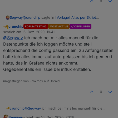
0
@
crunchip
sagte in
[Vorlage] Alias per Skript
Segway
erzeugen
:
crunchip
FORUM TESTING
MOST ACTIVE
DEVELOPER
Abwesend
@
paul53
weiss nicht, ob wir das gleiche meinen.
schrieb am
16. Dez. 2020, 19:41
zuletzt editiert von
In der Config, siehe meinem screen, steht
@
Segway
ich mach bei mir alles manuell für die
genau richtig !!!
speichern als...auf
number
, hab ich mauell so
Datenpunkte die ich loggen möchte und stell
Beim anlegen steht der Datenpunkt auf AUTO aber
angelegt, default ist da aber
auto
hinterlegt und
entsprechend die config passend ein, zu Anfangszeiten
dabei legt Influx dann anscheinend ein Boolean an
Habs grad nochmal probiert ... geht nicht ...ich muss
sollte den DP eigentlich richtig erkennen, was
und NICHT wie konfiguriert ein number.
hatte ich alles immer auf auto gelassen bis ich gemerkt
manuell Hand anlegen und den DP aus der Influx
eben zu dem Problem führt, das influx nicht
löschen
richtig geschrieben wird und obendrauf,
hatte, das in Grafana nichts ankommt.
eben ein nachträgliches ändern nicht
Gegebenenfalls ein issue bei influx erstellen.
funktioniert, da dadurch der Wert in der Influx
bereits "falsch" geschrieben wurde, somit muss
umgestiegen von Proxmox auf Unraid
das loggen erst gestoppt werden, der DP in der
Influx gelöscht und anschliessend dann erst
0
wieder mit dem
richtigen
"speichern unter"
aktiviert werden.
crunchip
@
Segway
ich mach bei mir alles manuell für die
Datenpunkte die ich loggen möchte und stell
Segway
schrieb am
16. Dez. 2020, 20:18