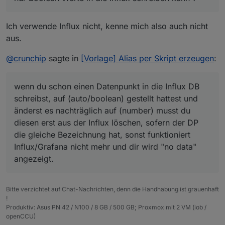
Boolean" trotzdem setzt und NICHT auf
durch.
Zu deiner Aussage
number !
Fakt ist, ich habe das Skript genutzt und es
@
paul53
sagte in
[Vorlage] Alias per Skript erzeugen
:
entsprechend angepasst und es funktioniert auch,
Ich verwende Influx nicht, kenne mich also auch nicht
Das macht nicht das Skript, sondern muss eine
dass der Wert in iobroker mit 0 und 1 landet. In Influx
aus.
Das macht nicht das Skript, sondern muss eine
Einstellung für die DB sein.
landet aber nunmal true / false.
Einstellung für die DB sein.
soll mir das jetzt sagen, dass ich nur Boolean Werte in
Ich kann nicht mehr erkennen wo nun das Problem
@
crunchip
sagte in
[Vorlage] Alias per Skript erzeugen
:
die Influx schreiben kann ?
liegt.
@
Segway
sagte in
[Vorlage] Alias per Skript
Ich weiss es einfach nicht und bisher, so leid es mir
erzeugen
:
tut, habe ich noch nirgends eine Lösung gelesen -->
wenn du schon einen Datenpunkt in die Influx DB
mag sein dass sie irgendwo steht und auf meine
schreibst, auf (auto/boolean) gestellt hattest und
Dummheit zurückzuführen ist, dass ich Sie nicht
hat das schon als PR auf Github gepostet.
erkannt habe.
änderst es nachträglich auf (number) musst du
Nicht falsch verstehen aber so kommt es für mich als
diesen erst aus der Influx löschen, sofern der DP
Der PR hat nichts mit Influx zu tun, sondern
Laie halt rüber.
die gleiche Bezeichnung hat, sonst funktioniert
betrifft iobroker.linux-control.
Influx/Grafana nicht mehr und dir wird "no data"
angezeigt.
Bitte verzichtet auf Chat-Nachrichten, denn die Handhabung ist grauenhaft
!
Produktiv: Asus PN 42 / N100 / 8 GB / 500 GB; Proxmox mit 2 VM (iob /
openCCU)