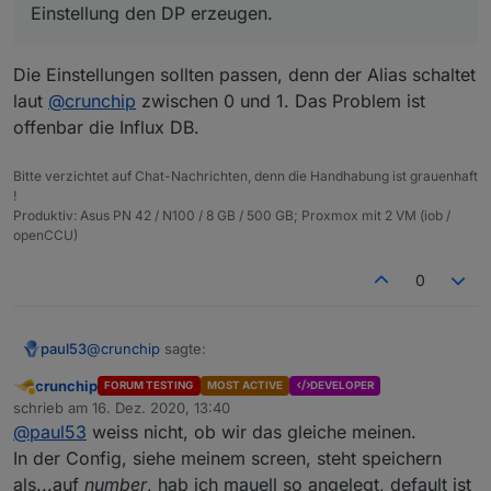
Einstellung den DP erzeugen.
Die Einstellungen sollten passen, denn der Alias schaltet
laut
@
crunchip
zwischen 0 und 1. Das Problem ist
offenbar die Influx DB.
Bitte verzichtet auf Chat-Nachrichten, denn die Handhabung ist grauenhaft
!
Produktiv: Asus PN 42 / N100 / 8 GB / 500 GB; Proxmox mit 2 VM (iob /
openCCU)
Lösch doch mal den Dp komplett
incl in der influx
0
und dann nochmal per script, mit der richtigen
Einstellung den DP erzeugen.
@
crunchip
sagte:
paul53
crunchip
FORUM TESTING
MOST ACTIVE
DEVELOPER
Abwesend
dann nochmal per script, mit der richtigen
schrieb am
16. Dez. 2020, 13:40
zuletzt editiert von
Einstellung den DP erzeugen.
@
paul53
weiss nicht, ob wir das gleiche meinen.
Die Einstellungen sollten passen, denn der Alias
In der Config, siehe meinem screen, steht speichern
schaltet laut
@
crunchip
zwischen 0 und 1. Das Problem
als...auf
number
, hab ich mauell so angelegt, default ist
ist offenbar die Influx DB.