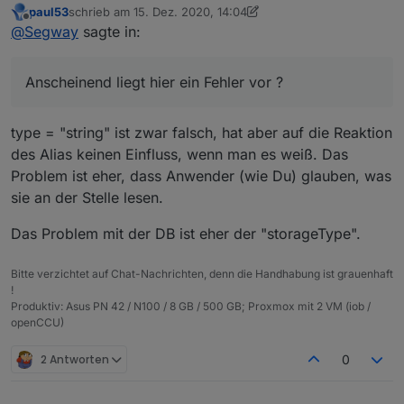
paul53
schrieb am
15. Dez. 2020, 14:04
zuletzt editiert von paul53
Offline
@
Segway
sagte:
@
Segway
sagte in:
Du überforderst mich gerade.
Datenpunkt true / false --> type = string
Anscheinend liegt hier ein Fehler vor ? Ich habe
Anscheinend liegt hier ein Fehler vor ?
diesen noch nicht erkannt :-(
type = "string" ist falsch. Habe PR auf Github
type = "string" ist zwar falsch, hat aber auf die Reaktion
erstellt.
des Alias keinen Einfluss, wenn man es weiß. Das
Problem ist eher, dass Anwender (wie Du) glauben, was
sie an der Stelle lesen.
Das Problem mit der DB ist eher der "storageType".
Bitte verzichtet auf Chat-Nachrichten, denn die Handhabung ist grauenhaft
!
Produktiv: Asus PN 42 / N100 / 8 GB / 500 GB; Proxmox mit 2 VM (iob /
openCCU)
2 Antworten
0