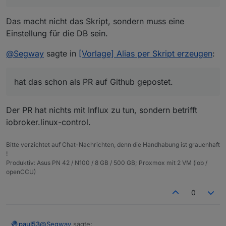
so, dass ich alles nach number deklariert habe aber
daraus.
Daher die Frage ob ich da manuell irgendwie Hand
Influx/Grafana nicht mehr und dir wird "no data"
das Skript anscheinend den "storgaeType: Boolean"
anlegen kann.
angezeigt.
Das macht nicht das Skript, sondern muss eine
trotzdem setzt und NICHT auf number !
Einstellung für die DB sein.
Wenn ich das richtig verstanden habe, gibt es da
einen Fehler und er hat das schon als PR auf Github
@
Segway
sagte in
[Vorlage] Alias per Skript erzeugen
:
gepostet.
hat das schon als PR auf Github gepostet.
Der PR hat nichts mit Influx zu tun, sondern betrifft
iobroker.linux-control.
Bitte verzichtet auf Chat-Nachrichten, denn die Handhabung ist grauenhaft
!
Produktiv: Asus PN 42 / N100 / 8 GB / 500 GB; Proxmox mit 2 VM (iob /
openCCU)
0
@
Segway
sagte:
paul53