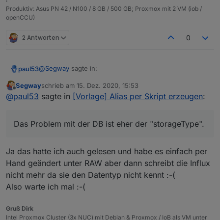
Produktiv: Asus PN 42 / N100 / 8 GB / 500 GB; Proxmox mit 2 VM (iob /
openCCU)
2 Antworten
0
@
Segway
sagte in:
paul53
Segway
schrieb am
15. Dez. 2020, 15:53
zuletzt editiert von
Offline
Anscheinend liegt hier ein Fehler vor ?
@
paul53
sagte in
[Vorlage] Alias per Skript erzeugen
:
type = "string" ist zwar falsch, hat aber auf die Reaktion
Das Problem mit der DB ist eher der "storageType".
des Alias keinen Einfluss, wenn man es weiß. Das
Problem ist eher, dass Anwender (wie Du) glauben,
Das Problem mit der DB ist eher der "storageType".
was sie an der Stelle lesen.
Ja das hatte ich auch gelesen und habe es einfach per
Hand geändert unter RAW aber dann schreibt die Influx
nicht mehr da sie den Datentyp nicht kennt :-(
Also warte ich mal :-(
Gruß Dirk
Intel Proxmox Cluster (3x NUC) mit Debian & Proxmox / IoB als VM unter