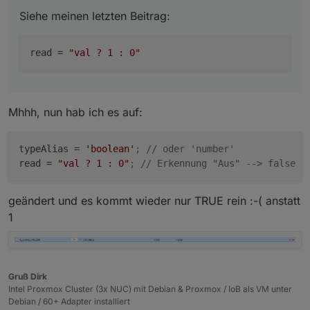
Siehe meinen letzten Beitrag:
read
 = 
"val ? 1 : 0"
Mhhh, nun hab ich es auf:
typeAlias
 = 
'boolean'
; // oder 'number'
read
 = 
"val ? 1 : 0"
; // Erkennung "Aus" --> false e
geändert und es kommt wieder nur TRUE rein :-( anstatt
1
Gruß Dirk
Intel Proxmox Cluster (3x NUC) mit Debian & Proxmox / IoB als VM unter
Debian / 60+ Adapter installiert