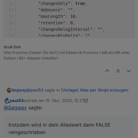
"changesOnly"
:
true
,
"debounce"
:
""
,
"maxLength"
:
10
,
"retention"
:
0
,
"changesRelogInterval"
:
""
,
"changesMinDelta"
:
""
,
"storageType"
:
"Boolean"
,
Gruß Dirk
"aliasId"
:
""
Intel Proxmox Cluster (3x NUC) mit Debian & Proxmox / IoB als VM unter
}
,
Debian / 60+ Adapter installiert
"linkeddevices.0"
:
{
"enabled"
:
true
,
0
"number_unit"
:
""
,
"linkedId"
:
"InfluxDB_.is_online"
,
"name"
:
""
,
@
paul53
sagte in
[Vorlage] Alias per Skript erzeugen
:
Segway
"role"
:
""
,
"mergeSettingsOnRestart"
:
false
,
paul53
schrieb am
15. Dez. 2020, 12:27
zuletzt editiert von paul53
Offline
Das erzeugt einen booleschen Wert und
@
Segway
sagte:
"expertSettings"
:
false
,
invertiert gleichzeitig. Richtig:
"number_convertTo"
:
""
,
Ja das habe ich auch schon probiert ABER trotzdem
"number_maxDecimal"
:
""
,
wird in dem Aliaswert dann FALSE reingeschrieben
trotzdem wird in dem Aliaswert dann FALSE
"number_min"
:
""
,
warum auch immer:
{

reingeschrieben
"number_max"
:
""
,
  "type": "state",
