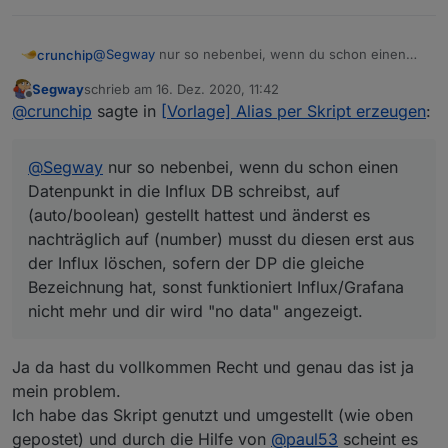
@
Segway
nur so nebenbei, wenn du schon einen
crunchip
Datenpunkt in die Influx DB schreibst, auf
Segway
schrieb am
16. Dez. 2020, 11:42
(auto/boolean) gestellt hattest und änderst es
PS: mit nem blockly wärst schneller und einfacher
zuletzt editiert von
Offline
@
crunchip
sagte in
[Vorlage] Alias per Skript erzeugen
:
nachträglich auf (number) musst du diesen erst aus
gewesen
der Influx löschen, sofern der DP die gleiche
hab oben dein RAW nochmal angesehen,
Bezeichnung hat, sonst funktioniert Influx/Grafana
ist das nicht doppelt gemoppelt, alias und
@
Segway
nur so nebenbei, wenn du schon einen
nicht mehr und dir wird "no data" angezeigt.
linkeddevices für den DP zu verwenden oder hab ich
nen Denkfehler??
Datenpunkt in die Influx DB schreibst, auf
(auto/boolean) gestellt hattest und änderst es
nachträglich auf (number) musst du diesen erst aus
der Influx löschen, sofern der DP die gleiche
Bezeichnung hat, sonst funktioniert Influx/Grafana
nicht mehr und dir wird "no data" angezeigt.
Ja da hast du vollkommen Recht und genau das ist ja
mein problem.
Ich habe das Skript genutzt und umgestellt (wie oben
gepostet) und durch die Hilfe von
@
paul53
scheint es