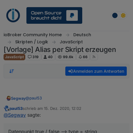
Weiter zum Inhalt
ioBroker Community Home
Deutsch
Skripten / Logik
JavaScript
[Vorlage] Alias per Skript erzeugen
JavaScript
319
40
99.6k
66
Anmelden zum Antworten
@
paul53
Segway
paul53
schrieb am
15. Dez. 2020, 12:02
Mal eine Frage zu deinem Skript:
zuletzt editiert von
Offline
@
Segway
sagte:
Ich habe einen Datenpunkt true / false --> type =
string
Datenpunkt true / false --> type = string
Ich möchte nun einen Alias erzeugen der bei true