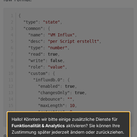
{
"type"
:
"state"
,
"common"
:
{
"name"
:
"VM Influx"
,
"desc"
:
"per Script erstellt"
,
"type"
:
"number"
,
"read"
:
true
,
"write"
:
false
,
"role"
:
"value"
,
"custom"
:
{
"influxdb.0"
:
{
"enabled"
:
true
,
"changesOnly"
:
true
,
"debounce"
:
""
,
"maxLength"
:
10
,
"retention"
:
0
,
"changesRelogInterval"
:
""
,
Hallo! Könnten wir bitte einige zusätzliche Dienste für
"changesMinDelta"
:
""
,
Funktionalität & Analytics
aktivieren? Sie können Ihre
"storageType"
:
"Boolean"
,
Zustimmung später jederzeit ändern oder zurückziehen.
Gruß Dirk