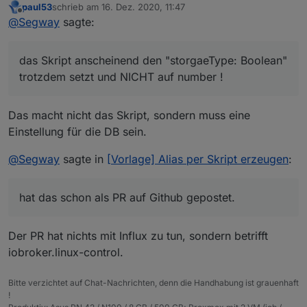
paul53
schrieb am
16. Dez. 2020, 11:47
zuletzt editiert von
Offline
@
Segway
nur so nebenbei, wenn du schon
@
Segway
sagte:
einen Datenpunkt in die Influx DB schreibst, auf
Ja da hast du vollkommen Recht und genau das ist ja
(auto/boolean) gestellt hattest und änderst es
mein problem.
das Skript anscheinend den "storgaeType: Boolean"
nachträglich auf (number) musst du diesen erst
Ich habe das Skript genutzt und umgestellt (wie oben
Somit kann ich es nicht durch das Skript richtig
aus der Influx löschen, sofern der DP die gleiche
trotzdem setzt und NICHT auf number !
gepostet) und durch die Hilfe von
@
paul53
scheint es
anlegen - ist jedenfalls meine Schlussfolgerung
Bezeichnung hat, sonst funktioniert
so, dass ich alles nach number deklariert habe aber
daraus.
Daher die Frage ob ich da manuell irgendwie Hand
Influx/Grafana nicht mehr und dir wird "no data"
das Skript anscheinend den "storgaeType: Boolean"
anlegen kann.
angezeigt.
Das macht nicht das Skript, sondern muss eine
trotzdem setzt und NICHT auf number !
Einstellung für die DB sein.
Wenn ich das richtig verstanden habe, gibt es da
einen Fehler und er hat das schon als PR auf Github
@
Segway
sagte in
[Vorlage] Alias per Skript erzeugen
:
gepostet.
hat das schon als PR auf Github gepostet.
Der PR hat nichts mit Influx zu tun, sondern betrifft
iobroker.linux-control.
Bitte verzichtet auf Chat-Nachrichten, denn die Handhabung ist grauenhaft
!