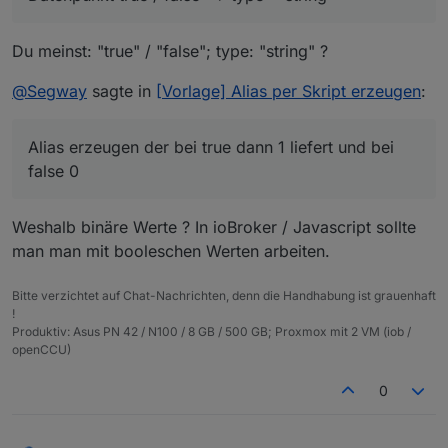
dann 1 liefert und bei false 0 (dürfte dann type =
number sein?)
Wie mache ich das ?
Du meinst: "true" / "false"; type: "string" ?
@
Segway
sagte in
[Vorlage] Alias per Skript erzeugen
:
Alias erzeugen der bei true dann 1 liefert und bei
false 0
Weshalb binäre Werte ? In ioBroker / Javascript sollte
man man mit booleschen Werten arbeiten.
Bitte verzichtet auf Chat-Nachrichten, denn die Handhabung ist grauenhaft
!
Produktiv: Asus PN 42 / N100 / 8 GB / 500 GB; Proxmox mit 2 VM (iob /
openCCU)
0