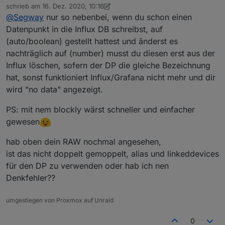
Abwesend
Das Problem mit der DB ist eher der
schrieb am
16. Dez. 2020, 10:16
zuletzt editiert von crunchip
"storageType".
@
Segway
nur so nebenbei, wenn du schon einen
Ja das hatte ich auch gelesen und habe es einfach
Datenpunkt in die Influx DB schreibst, auf
per Hand geändert unter RAW aber dann schreibt die
(auto/boolean) gestellt hattest und änderst es
Influx nicht mehr da sie den Datentyp nicht kennt :-(
Also warte ich mal :-(
nachträglich auf (number) musst du diesen erst aus der
Influx löschen, sofern der DP die gleiche Bezeichnung
hat, sonst funktioniert Influx/Grafana nicht mehr und dir
wird "no data" angezeigt.
PS: mit nem blockly wärst schneller und einfacher
gewesen
hab oben dein RAW nochmal angesehen,
ist das nicht doppelt gemoppelt, alias und linkeddevices
für den DP zu verwenden oder hab ich nen
Denkfehler??
umgestiegen von Proxmox auf Unraid
0