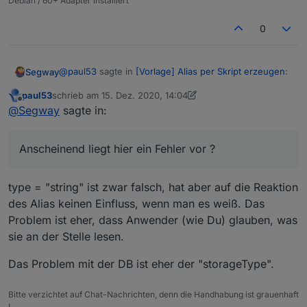
Debian / 60+ Adapter installiert
        "string_to_number_calculation": "",

        "string_to_number_calculation_readOnly
0
        "string_to_duration_format": "",

        "string_to_datetime_parser": "",

        "string_to_datetime_format": ""

@
paul53
sagte in
[Vorlage] Alias per Skript erzeugen
:
Segway
      }

    },

paul53
schrieb am
15. Dez. 2020, 14:04
    "alias": {

zuletzt editiert von paul53
Offline
@
Segway
sagte:
@
Segway
sagte in:
      "id": "linux-control.0.VM_Influx.info.is
      "read": "val ? 1 : 0"

Du überforderst mich gerade.
    }

Datenpunkt true / false --> type = string
Anscheinend liegt hier ein Fehler vor ? Ich habe
Anscheinend liegt hier ein Fehler vor ?
  },

diesen noch nicht erkannt :-(
  "native": {},

  "from": "system.adapter.javascript.0",

type = "string" ist falsch. Habe PR auf Github
type = "string" ist zwar falsch, hat aber auf die Reaktion
  "user": "system.user.admin",

erstellt.
des Alias keinen Einfluss, wenn man es weiß. Das
  "ts": 1608037099330,

  "_id": "alias.0.linux-control.0.VM_Influx.i
Problem ist eher, dass Anwender (wie Du) glauben, was
  "acl": {

sie an der Stelle lesen.
    "object": 1636,

    "state": 1636,

Das Problem mit der DB ist eher der "storageType".
    "owner": "system.user.admin",

    "ownerGroup": "system.group.administrator"
  }

Bitte verzichtet auf Chat-Nachrichten, denn die Handhabung ist grauenhaft
!