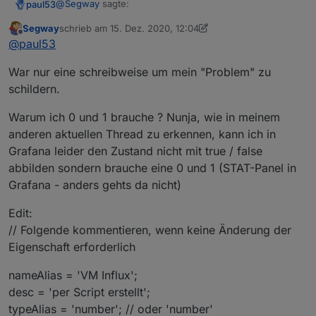
@
Segway
sagte:
paul53
Segway
schrieb am
15. Dez. 2020, 12:04
zuletzt editiert von Segway
Offline
Datenpunkt true / false --> type = string
@
paul53
War nur eine schreibweise um mein "Problem" zu
Du meinst: "true" / "false"; type: "string" ?
schildern.
@
Segway
sagte in
[Vorlage] Alias per Skript erzeugen
:
Warum ich 0 und 1 brauche ? Nunja, wie in meinem
anderen aktuellen Thread zu erkennen, kann ich in
Alias erzeugen der bei true dann 1 liefert und bei
Grafana leider den Zustand nicht mit true / false
false 0
abbilden sondern brauche eine 0 und 1 (STAT-Panel in
Weshalb binäre Werte ? In ioBroker / Javascript sollte
man man mit booleschen Werten arbeiten.
Grafana - anders gehts da nicht)
Edit:
// Folgende kommentieren, wenn keine Änderung der
Eigenschaft erforderlich
nameAlias = 'VM Influx';
desc = 'per Script erstellt';
typeAlias = 'number'; // oder 'number'