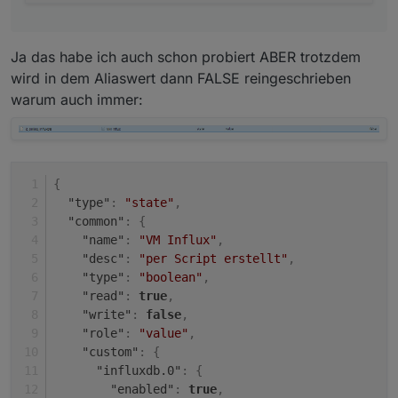
Ja das habe ich auch schon probiert ABER trotzdem
wird in dem Aliaswert dann FALSE reingeschrieben
warum auch immer:
{
"type"
:
"state"
,
"common"
:
{
"name"
:
"VM Influx"
,
"desc"
:
"per Script erstellt"
,
"type"
:
"boolean"
,
"read"
:
true
,
"write"
:
false
,
"role"
:
"value"
,
"custom"
:
{
"influxdb.0"
:
{
"enabled"
:
true
,