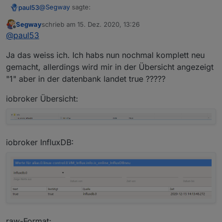
@
Segway
sagte:
paul53
Segway
schrieb am
15. Dez. 2020, 13:26
zuletzt editiert von
Offline
typeAlias = 'boolean'; // oder 'number'
@
paul53
Ja das weiss ich. Ich habs nun nochmal komplett neu
Das ist falsch !! Lesen !!!
gemacht, allerdings wird mir in der Übersicht angezeigt
"1" aber in der datenbank landet true ?????
iobroker Übersicht:
iobroker InfluxDB:
raw-Format: