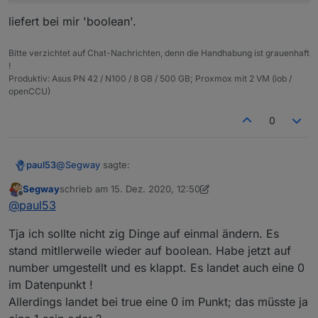
"string_to_number_calculation_readOnly"
:
        "role": "",

liefert bei mir 'boolean'.
        "mergeSettingsOnRestart": false,

"string_to_duration_format"
:
""
,
        "expertSettings": false,

"string_to_datetime_parser"
:
""
,
Bitte verzichtet auf Chat-Nachrichten, denn die Handhabung ist grauenhaft
        "number_convertTo": "",

"string_to_datetime_format"
:
""
!
        "number_maxDecimal": "",

}
Produktiv: Asus PN 42 / N100 / 8 GB / 500 GB; Proxmox mit 2 VM (iob /
        "number_min": "",

}
,
openCCU)
        "number_max": "",

"alias"
:
{
        "number_calculation": "",

"id"
:
"linux-control.0.VM_Influx.info.is_o
0
        "number_calculation_readOnly": "",

"read"
:
"val == 'true' ? 1 : 0"
        "number_to_boolean_condition": "",

}
        "number_to_boolean_value_true": "",

}
,
        "number_to_boolean_value_false": "",

@
Segway
sagte:
paul53
        "number_to_string_condition": "",

"native"
:
{
}
,
        "number_to_duration_convert_seconds": 
Segway
schrieb am
15. Dez. 2020, 12:50
"from"
:
"system.adapter.javascript.0"
,
zuletzt editiert von Segway
Offline
        "number_to_duration_format": "",

trotzdem wird in dem Aliaswert dann FALSE
@
paul53
"user"
:
"system.user.admin"
,
        "number_to_datetime_convert_seconds": 
reingeschrieben
"ts"
:
1608034784675
,
Ich lese
        "number_to_datetime_format": "",

Tja ich sollte nicht zig Dinge auf einmal ändern. Es
"_id"
:
"alias.0.linux-control.0.VM_Influx.info
        "number_to_multi_condition": "",

stand mitllerweile wieder auf boolean. Habe jetzt auf
"acl"
:
{
        "boolean_convertTo": "",

number umgestellt und es klappt. Es landet auch eine 0
"object"
:
1636
,
        "boolean_to_string_value_true": "",

"state"
:
1636
,
im Datenpunkt !
        "boolean_to_string_value_false": "",

"_id": "alias.0.linux-
"owner"
:
"system.user.admin"
,
        "string_convertTo": "",

Allerdings landet bei true eine 0 im Punkt; das müsste ja
control.0.VM_Influx.info.is_online_InfluxDB",
        "string_prefix": "",

"ownerGroup"
:
"system.group.administrator"
ist wirklich vom Typ "string" ? Kann ich mir nicht