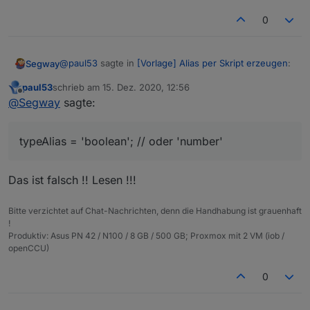
0
@
paul53
sagte in
[Vorlage] Alias per Skript erzeugen
:
Segway
paul53
schrieb am
15. Dez. 2020, 12:56
zuletzt editiert von
Offline
@
Segway
sagte:
@
Segway
sagte:
Mhhh, nun hab ich es auf:
bei true eine 0 im Punkt
typeAlias = 'boolean'; // oder 'number'
typeAlias = 'boolean'; // oder 'number'

Siehe meinen letzten Beitrag:
geändert und es kommt wieder nur TRUE rein :-(
Das ist falsch !! Lesen !!!
anstatt 1
Bitte verzichtet auf Chat-Nachrichten, denn die Handhabung ist grauenhaft
!
Produktiv: Asus PN 42 / N100 / 8 GB / 500 GB; Proxmox mit 2 VM (iob /
openCCU)
0