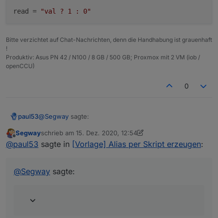
    "state": 1636,

read
 = 
"val ? 1 : 0"
    "owner": "system.user.admin",

    "ownerGroup": "system.group.administrator"
  }

Bitte verzichtet auf Chat-Nachrichten, denn die Handhabung ist grauenhaft
!
Produktiv: Asus PN 42 / N100 / 8 GB / 500 GB; Proxmox mit 2 VM (iob /
openCCU)
0
@
Segway
sagte:
paul53
Segway
schrieb am
15. Dez. 2020, 12:54
zuletzt editiert von Segway
Offline
bei true eine 0 im Punkt
@
paul53
sagte in
[Vorlage] Alias per Skript erzeugen
:
Siehe meinen letzten Beitrag:
@
Segway
sagte: