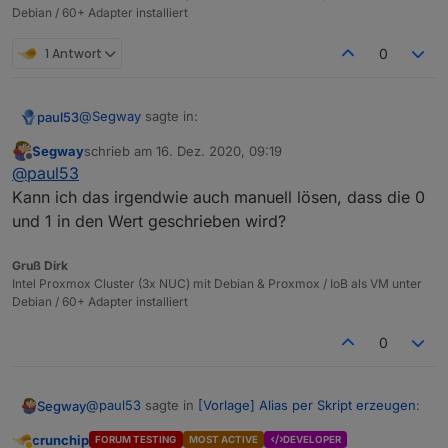
Debian / 60+ Adapter installiert
1 Antwort
0
@
Segway
sagte in:
paul53
Segway
schrieb am
16. Dez. 2020, 09:19
zuletzt editiert von
Offline
Anscheinend liegt hier ein Fehler vor ?
@
paul53
Kann ich das irgendwie auch manuell lösen, dass die 0
und 1 in den Wert geschrieben wird?
type = "string" ist zwar falsch, hat aber auf die Reaktion
des Alias keinen Einfluss, wenn man es weiß. Das
Problem ist eher, dass Anwender (wie Du) glauben,
Das Problem mit der DB ist eher der "storageType".
Gruß Dirk
was sie an der Stelle lesen.
Intel Proxmox Cluster (3x NUC) mit Debian & Proxmox / IoB als VM unter
Debian / 60+ Adapter installiert
0
@
paul53
sagte in
[Vorlage] Alias per Skript erzeugen
:
Segway
crunchip
FORUM TESTING
MOST ACTIVE
DEVELOPER