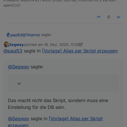
Produktiv: Asus PN 42 / N100 / 8 GB / 500 GB; Proxmox mit 2 VM (iob /
openCCU)
0
@
Segway
sagte:
paul53
Segway
schrieb am
16. Dez. 2020, 11:59
zuletzt editiert von Segway
Offline
das Skript anscheinend den "storgaeType:
@
paul53
sagte in
[Vorlage] Alias per Skript erzeugen
:
Boolean" trotzdem setzt und NICHT auf number !
Das macht nicht das Skript, sondern muss eine
Einstellung für die DB sein.
@
Segway
sagte:
@
Segway
sagte in
[Vorlage] Alias per Skript erzeugen
:
hat das schon als PR auf Github gepostet.
Das macht nicht das Skript, sondern muss eine
Der PR hat nichts mit Influx zu tun, sondern betrifft
iobroker.linux-control.
Einstellung für die DB sein.
@
Segway
sagte in
[Vorlage] Alias per Skript
erzeugen
: