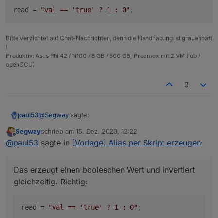
automatisch
read
 = 
"val == 'true' ? 1 : 0"
;
Bitte verzichtet auf Chat-Nachrichten, denn die Handhabung ist grauenhaft
!
Produktiv: Asus PN 42 / N100 / 8 GB / 500 GB; Proxmox mit 2 VM (iob /
openCCU)
0
@
Segway
sagte:
paul53
Segway
schrieb am
15. Dez. 2020, 12:22
zuletzt editiert von
Offline
read = "!val";
@
paul53
sagte in
[Vorlage] Alias per Skript erzeugen
:
Das erzeugt einen booleschen Wert und invertiert
Das erzeugt einen booleschen Wert und invertiert
gleichzeitig. Richtig:
gleichzeitig. Richtig:
read
 = 
"val == 'true' ? 1 : 0"
;