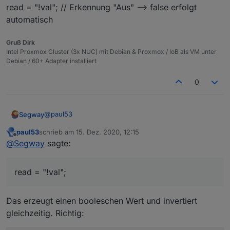
read = "!val"; // Erkennung "Aus" --> false erfolgt
automatisch
Gruß Dirk
Intel Proxmox Cluster (3x NUC) mit Debian & Proxmox / IoB als VM unter
Debian / 60+ Adapter installiert
0
@
paul53
Segway
paul53
schrieb am
15. Dez. 2020, 12:15
War nur eine schreibweise um mein "Problem" zu
zuletzt editiert von
Offline
@
Segway
sagte:
schildern.
Warum ich 0 und 1 brauche ? Nunja, wie in meinem
anderen aktuellen Thread zu erkennen, kann ich in
read = "!val";
Grafana leider den Zustand nicht mit true / false
Edit:
abbilden sondern brauche eine 0 und 1 (STAT-Panel in
// Folgende kommentieren, wenn keine Änderung der
Grafana - anders gehts da nicht)
Eigenschaft erforderlich
nameAlias = 'VM Influx';
Das erzeugt einen booleschen Wert und invertiert
desc = 'per Script erstellt';
gleichzeitig. Richtig:
typeAlias = 'number'; // oder 'number'
read = "!val"; // Erkennung "Aus" --> false erfolgt