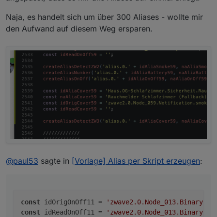
var typeAlias, read, write, role, desc, min, ma
Naja, es handelt sich um über 300 Aliases - wollte mir
const idAliaOnOff11 = 'Test.On6';

den Aufwand auf diesem Weg ersparen.
const naAliaOnOff11 = 'Test';

const idOrigOnOff11 = 'zwave2.0.Node_013.Binary
const idReadOnOff11 = 'zwave2.0.Node_013.Binary
@
paul53
sagte in
[Vorlage] Alias per Skript erzeugen
:
const
 idOrigOnOff11 = 
'zwave2.0.Node_013.Binary_Sw
const
 idReadOnOff11 = 
'zwave2.0.Node_013.Binary_Sw