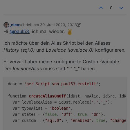
0
_nico
schrieb am
30. Juni 2020, 20:13
zuletzt editiert von _nico
Offline
Hi
@
paul53
, ich mal wieder.
Ich möchte über dein Alias Skript bei den Aliases
History (sql.0)
und
Lovelace (lovelace.0)
konfigurieren.
Er verwirft aber meine konfigurierte Custom-Variable.
Der
lovelaceAlias
muss statt "
.
" "
_
" haben.
desc = 
'per Script von paul53 erstellt'
;

function
createAliasOnOff
(idDst, naAlia, idSrc, idRd
  var lovelaceAlias = idDst.replace(
'.'
,
'_'
);

  var typeAlias = 
'boolean'
;

  var states = {
false
: 
'Off'
, 
true
: 
'On'
};

  var custom = {
"sql.0"
: { 
"enabled"
: 
true
, 
"changes