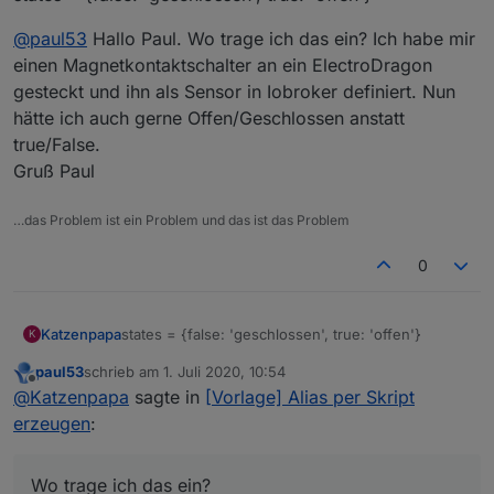
darstellen (Zeile 17) ?
@
paul53
Hallo Paul. Wo trage ich das ein? Ich habe mir
einen Magnetkontaktschalter an ein ElectroDragon
gesteckt und ihn als Sensor in Iobroker definiert. Nun
hätte ich auch gerne Offen/Geschlossen anstatt
true/False.
Gruß Paul
…das Problem ist ein Problem und das ist das Problem
0
states = {false: 'geschlossen', true: 'offen'}
Katzenpapa
K
paul53
schrieb am
1. Juli 2020, 10:54
@
paul53
Hallo Paul. Wo trage ich das ein? Ich
zuletzt editiert von
Offline
@
Katzenpapa
sagte in
[Vorlage] Alias per Skript
habe mir einen Magnetkontaktschalter an ein
ElectroDragon gesteckt und ihn als Sensor in
erzeugen
:
Iobroker definiert. Nun hätte ich auch gerne
Offen/Geschlossen anstatt true/False.
Gruß Paul
Wo trage ich das ein?