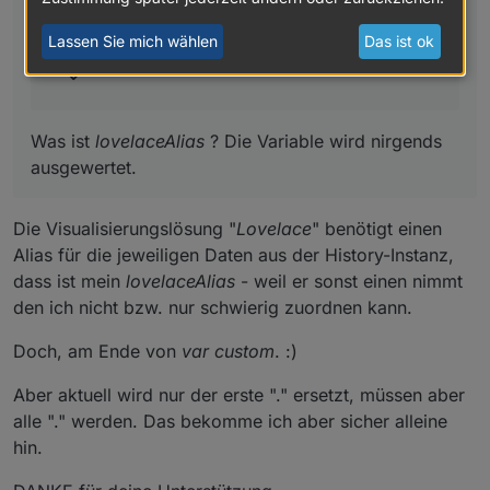
Was ist
lovelaceAlias
? Die Variable wird nirgends
@
_nico
sagte:
const idReadOnOff11 = 'zwave2.0.Node_013.Binary
ausgewertet.
Lassen Sie mich wählen
Das ist ok
Was ist
lovelaceAlias
? Die Variable wird nirgends
ausgewertet.
Die Visualisierungslösung "
Lovelace
" benötigt einen
Alias für die jeweiligen Daten aus der History-Instanz,
dass ist mein
lovelaceAlias
- weil er sonst einen nimmt
den ich nicht bzw. nur schwierig zuordnen kann.
Doch, am Ende von
var custom
. :)
Aber aktuell wird nur der erste "." ersetzt, müssen aber
alle "." werden. Das bekomme ich aber sicher alleine
hin.