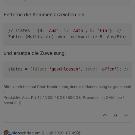
Entferne die Kommentarzeichen bei
// states = {
0
:
'Aus'
,
1
:
'Auto'
,
2
:
'Ein'
};
//
Zahlen (Multistate) oder Logikwert (z.B. Aus/Ein)
und ersetze die Zuweisung:
states
 = {
false
: 
'geschlossen'
, 
true
: 
'offen'
}
; // Z
Bitte verzichtet auf Chat-Nachrichten, denn die Handhabung ist grauenhaft
!
Produktiv: Asus PN 42 / N100 / 8 GB / 500 GB; Proxmox mit 2 VM (iob /
openCCU)
0
_nico
schrieb am
2. Juli 2020, 07:45