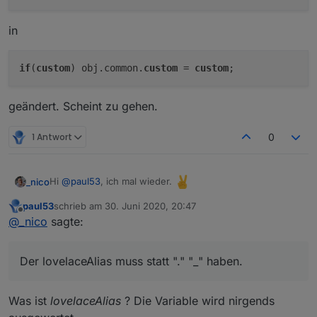
in
if
(
custom
) obj.common.
custom
 = 
custom
geändert. Scheint zu gehen.
1 Antwort
0
Hi
@
paul53
, ich mal wieder.
_nico
paul53
schrieb am
30. Juni 2020, 20:47
Ich möchte über dein Alias Skript bei den Aliases
History
zuletzt editiert von
Offline
@
_nico
sagte:
(sql.0)
und
Lovelace (lovelace.0)
konfigurieren.
Er verwirft aber meine konfigurierte Custom-Variable.
Der
lovelaceAlias
muss statt "
.
" "
_
" haben.
Der lovelaceAlias muss statt "." "_" haben.
desc = 'per Script von paul53 erstellt';

Danke
function createAliasOnOff(idDst, naAlia, idSrc, 
Was ist
lovelaceAlias
? Die Variable wird nirgends
  var lovelaceAlias = idDst.replace('.','_');
