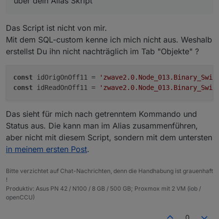
über dein Alias Skript
if
(unit) obj.common.unit = unit;

desc = 'per Script von paul53 erstellt';

if
(states) obj.common.states = states;

Danke
if
(custom && obj.common.custom) obj.common.custom
function createAliasOnOff(idDst, naAlia, idSrc, 
Das Script ist nicht von mir.
  var lovelaceAlias = idDst.replace('.','_');

    obj.native = {};

Mit dem SQL-custom kenne ich mich nicht aus. Weshalb
  var typeAlias = 'boolean';

    setObject(idDst, obj);

  var states = {false: 'Off', true: 'On'};

erstellst Du ihn nicht nachträglich im Tab "Objekte" ?
if
(raum && getObject(
'enum.rooms.'
 + raum)) {

  var custom = {"sql.0": { "enabled": true, "ch
       let obj = getObject(
'enum.rooms.'
 + raum)

       obj.common.members.push(idDst);

const
 idOrigOnOff11 = 
'zwave2.0.Node_013.Binary_Swit
       setObject(
'enum.rooms.'
 + raum, obj);

  if(existsState(idDst)) log(idDst + ' schon vo
const
 idReadOnOff11 = 
'zwave2.0.Node_013.Binary_Swit
    }

  else {

if
(gewerk && getObject(
'enum.functions.'
 + gewerk
    var obj = {};

Das sieht für mich nach getrenntem Kommando und
       let obj = getObject(
'enum.functions.'
 + gewerk
    obj.type = 'state';

    obj.common = getObject(idSrc).common;

       obj.common.members.push(idDst);

Status aus. Die kann man im Alias zusammenführen,
    obj.common.alias = {};

       setObject(
'enum.functions.'
 + gewerk, obj);

aber nicht mit diesem Script, sondern mit dem untersten
    if(idRd) {

    }

in meinem ersten Post
.
        obj.common.alias.id = {};

  }

        obj.common.alias.id.read = idRd;

}

        obj.common.alias.id.write = idSrc;

Bitte verzichtet auf Chat-Nachrichten, denn die Handhabung ist grauenhaft
        obj.common.read = true;

!
var typeAlias, 
read
, 
write
, role, desc, 
min
, 
max
, un
Produktiv: Asus PN 42 / N100 / 8 GB / 500 GB; Proxmox mit 2 VM (iob /
    } else obj.common.alias.id = idSrc;

openCCU)
    if(typeAlias) obj.common.type = typeAlias;

const idAliaOnOff11 = 
'Test.On6'
;

    if(obj.common.read !== false && read) obj.c
const naAliaOnOff11 = 
'Test'
;

    if(obj.common.write !== false && write) obj
0