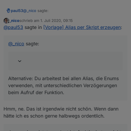
@
_nico
sagte:
paul53
_nico
schrieb am
1. Juli 2020, 09:15
zuletzt editiert von
Offline
Vermutlich weil es asynchron läuft? Daran werde
@
paul53
sagte in
[Vorlage] Alias per Skript erzeugen
:
ich sicher nicht viel ändern können oder?
Ja, so wie es jetzt angelegt ist, funktioniert es nicht. Du
müsstest zu Beginn alle benötigten Räume und
@
_nico
sagte:
Gewerke einlesen, dann innerhalb der Funktionen die
Datenpunkte hinzufügen und zum Schluss die Räume
und Gewerke mit
setObject()
schreiben.
Alternative: Du arbeitest bei allen Alias, die Enums
verwenden, mit unterschiedlichen Verzögerungen beim
Aufruf der Funktion.
Alternative: Du arbeitest bei allen Alias, die Enums
verwenden, mit unterschiedlichen Verzögerungen
beim Aufruf der Funktion.
Hmm, ne. Das ist irgendwie nicht schön. Wenn dann
hätte ich es schon gerne halbwegs ordentlich.