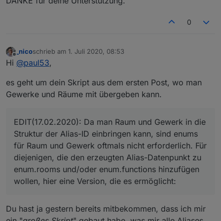
DANKE für deine Unterstützung.
0
_nico
schrieb am
1. Juli 2020, 08:53
zuletzt editiert von
Offline
Hi
@
paul53
,
es geht um dein Skript aus dem ersten Post, wo man
Gewerke und Räume mit übergeben kann.
EDIT(17.02.2020): Da man Raum und Gewerk in die
Struktur der Alias-ID einbringen kann, sind enums
für Raum und Gewerk oftmals nicht erforderlich. Für
diejenigen, die den erzeugten Alias-Datenpunkt zu
enum.rooms und/oder enum.functions hinzufügen
wollen, hier eine Version, die es ermöglicht:
Du hast ja gestern bereits mitbekommen, dass ich mir
ein "
großes Skript
" gebaut habe, was mir alle Aliases