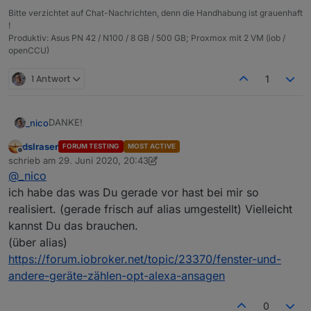
Bitte verzichtet auf Chat-Nachrichten, denn die Handhabung ist grauenhaft
!
Produktiv: Asus PN 42 / N100 / 8 GB / 500 GB; Proxmox mit 2 VM (iob /
openCCU)
1 Antwort
1
DANKE!
_nico
dslraser
FORUM TESTING
MOST ACTIVE
Hmm, dann brauche ich den Namen des Datenpunktes,
Offline
schrieb am
29. Juni 2020, 20:43
nicht des Objektes.
zuletzt editiert von dslraser
@
_nico
ich habe das was Du gerade vor hast bei mir so
realisiert. (gerade frisch auf alias umgestellt) Vielleicht
kannst Du das brauchen.
(über alias)
https://forum.iobroker.net/topic/23370/fenster-und-
andere-geräte-zählen-opt-alexa-ansagen
0