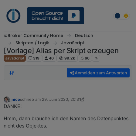
Weiter zum Inhalt
ioBroker Community Home
Deutsch
Skripten / Logik
JavaScript
[Vorlage] Alias per Skript erzeugen
JavaScript
319
40
99.2k
66
Anmelden zum Antworten
_nico
schrieb am
29. Juni 2020, 20:31
zuletzt editiert von _nico
Offline
DANKE!
Hmm, dann brauche ich den Namen des Datenpunktes,
nicht des Objektes.