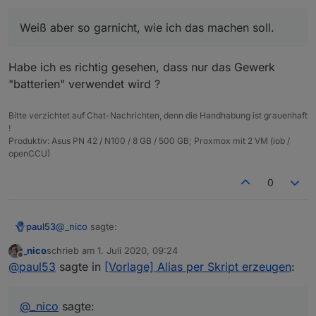
Hmm, ne. Das ist irgendwie nicht schön. Wenn dann
Vermutlich weil es asynchron läuft? Daran
hätte ich es schon gerne halbwegs ordentlich.
Weiß aber so garnicht, wie ich das machen soll.
werde ich sicher nicht viel ändern können
oder?
Ja, so wie es jetzt angelegt ist, funktioniert es nicht.
Du müsstest zu Beginn alle benötigten Räume und
Habe ich es richtig gesehen, dass nur das Gewerk
Klingt besser. Weiß aber so garnicht, wie ich das machen
Gewerke einlesen, dann innerhalb der Funktionen
"batterien" verwendet wird ?
Alternative: Du arbeitest bei allen Alias, die Enums
soll. Kannst du mir mit ein paar Codeschnipsel auf die
die Datenpunkte hinzufügen und zum Schluss die
verwenden, mit unterschiedlichen Verzögerungen
Sprünge helfen und ich sehe dann, was ich daraus
DANKE
Räume und Gewerke mit
setObject()
schreiben.
beim Aufruf der Funktion.
machen kann?
Bitte verzichtet auf Chat-Nachrichten, denn die Handhabung ist grauenhaft
!
Produktiv: Asus PN 42 / N100 / 8 GB / 500 GB; Proxmox mit 2 VM (iob /
openCCU)
0
@
_nico
sagte:
paul53
_nico
schrieb am
1. Juli 2020, 09:24
zuletzt editiert von
Offline
Weiß aber so garnicht, wie ich das machen soll.
@
paul53
sagte in
[Vorlage] Alias per Skript erzeugen
:
Habe ich es richtig gesehen, dass nur das Gewerk
@
_nico
sagte:
"batterien" verwendet wird ?