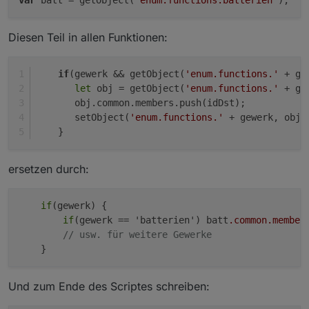
var
 batt = getObject(
'enum.functions.batterien'
Habe ich es richtig gesehen, dass nur das Gewerk
Diesen Teil in allen Funktionen:
"batterien" verwendet wird ?
if
(gewerk && getObject(
'enum.functions.'
 + ge
let
 obj = getObject(
'enum.functions.'
 + ge
       obj.common.members.push(idDst);
       setObject(
'enum.functions.'
 + gewerk, obj)
    }
ersetzen durch:
if
(gewerk) {

if
(gewerk == 'batterien') batt
.common
.member
// usw. für weitere Gewerke
Und zum Ende des Scriptes schreiben: