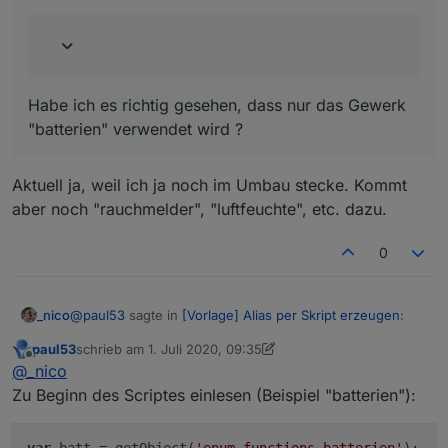
Habe ich es richtig gesehen, dass nur das Gewerk
"batterien" verwendet wird ?
Aktuell ja, weil ich ja noch im Umbau stecke. Kommt
aber noch "rauchmelder", "luftfeuchte", etc. dazu.
0
@
paul53
sagte in
[Vorlage] Alias per Skript erzeugen
:
_nico
paul53
schrieb am
1. Juli 2020, 09:35
zuletzt editiert von paul53
7. Jan. 2020, 11:36
Offline
@
_nico
sagte:
@
_nico
Zu Beginn des Scriptes einlesen (Beispiel "batterien"):
Aktuell ja, weil ich ja noch im Umbau stecke. Kommt aber
Weiß aber so garnicht, wie ich das machen
noch "rauchmelder", "luftfeuchte", etc. dazu.
soll.