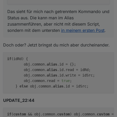
Das sieht für mich nach getrenntem Kommando und
Status aus. Die kann man im Alias
zusammenführen, aber nicht mit diesem Script,
sondern mit dem untersten
in meinem ersten Post
.
Doch oder? Jetzt bringst du mich aber durcheinander.
if
(idRd) {

        obj.common.
alias
.id = {};

        obj.common.
alias
.id.read = idRd;

        obj.common.
alias
.id.write = idSrc;

        obj.common.read = 
true
;

    } 
else
 obj.common.
alias
UPDATE_22:44
if
(
custom
 && obj.common.
custom
) obj.common.
custom
 = 