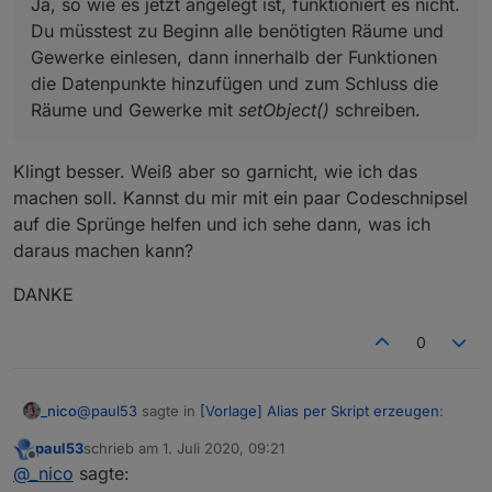
Ja, so wie es jetzt angelegt ist, funktioniert es nicht.
Du müsstest zu Beginn alle benötigten Räume und
Gewerke einlesen, dann innerhalb der Funktionen
die Datenpunkte hinzufügen und zum Schluss die
Räume und Gewerke mit
setObject()
schreiben.
Klingt besser. Weiß aber so garnicht, wie ich das
machen soll. Kannst du mir mit ein paar Codeschnipsel
auf die Sprünge helfen und ich sehe dann, was ich
daraus machen kann?
DANKE
0
@
paul53
sagte in
[Vorlage] Alias per Skript erzeugen
:
_nico
paul53
schrieb am
1. Juli 2020, 09:21
zuletzt editiert von
Offline
@
_nico
sagte:
@
_nico
sagte: