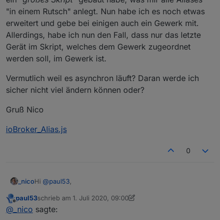
"in einem Rutsch" anlegt. Nun habe ich es noch etwas
erweitert und gebe bei einigen auch ein Gewerk mit.
Allerdings, habe ich nun den Fall, dass nur das letzte
Gerät im Skript, welches dem Gewerk zugeordnet
werden soll, im Gewerk ist.
Vermutlich weil es asynchron läuft? Daran werde ich
sicher nicht viel ändern können oder?
Gruß Nico
ioBroker_Alias.js
0
Hi
@
paul53
,
_nico
paul53
schrieb am
1. Juli 2020, 09:00
es geht um dein Skript aus dem ersten Post, wo man
zuletzt editiert von paul53
7. Jan. 2020, 11:05
Offline
@
_nico
sagte:
Gewerke und Räume mit übergeben kann.