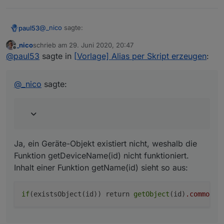
@
_nico
sagte:
paul53
_nico
schrieb am
29. Juni 2020, 20:47
zuletzt editiert von
Offline
dann brauche ich den Namen des Datenpunktes,
@
paul53
sagte in
[Vorlage] Alias per Skript erzeugen
:
nicht des Objektes.
Ja, ein Geräte-Objekt existiert nicht, weshalb die
Funktion getDeviceName(id) nicht funktioniert.
@
_nico
sagte:
Inhalt einer Funktion getName(id) sieht so aus:
Ja, ein Geräte-Objekt existiert nicht, weshalb die
Funktion getDeviceName(id) nicht funktioniert.
Inhalt einer Funktion getName(id) sieht so aus:
if
(existsObject(id)) return 
getObject
(id)
.common
.n