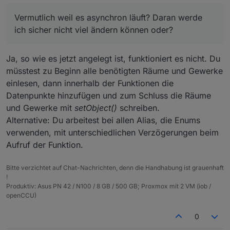
EDIT(17.02.2020): Da man Raum und Gewerk in die
Vermutlich weil es asynchron läuft? Daran werde
Struktur der Alias-ID einbringen kann, sind enums
Du hast ja gestern bereits mitbekommen, dass ich mir ein
für Raum und Gewerk oftmals nicht erforderlich.
ich sicher nicht viel ändern können oder?
"
großes Skript
" gebaut habe, was mir alle Aliases "in
Für diejenigen, die den erzeugten Alias-Datenpunkt
einem Rutsch" anlegt. Nun habe ich es noch etwas
Vermutlich weil es asynchron läuft? Daran werde ich
zu enum.rooms und/oder enum.functions
erweitert und gebe bei einigen auch ein Gewerk mit.
sicher nicht viel ändern können oder?
hinzufügen wollen, hier eine Version, die es
Ja, so wie es jetzt angelegt ist, funktioniert es nicht. Du
Allerdings, habe ich nun den Fall, dass nur das letzte
Gruß Nico
ermöglicht:
müsstest zu Beginn alle benötigten Räume und Gewerke
Gerät im Skript, welches dem Gewerk zugeordnet
einlesen, dann innerhalb der Funktionen die
werden soll, im Gewerk ist.
ioBroker_Alias.js
Datenpunkte hinzufügen und zum Schluss die Räume
und Gewerke mit
setObject()
schreiben.
Alternative: Du arbeitest bei allen Alias, die Enums
verwenden, mit unterschiedlichen Verzögerungen beim
Aufruf der Funktion.
Bitte verzichtet auf Chat-Nachrichten, denn die Handhabung ist grauenhaft
!
Produktiv: Asus PN 42 / N100 / 8 GB / 500 GB; Proxmox mit 2 VM (iob /
openCCU)
0