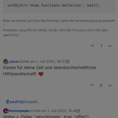
setObject
Bitte verzichtet auf Chat-Nachrichten, denn die Handhabung ist grauenhaft
!
Produktiv: Asus PN 42 / N100 / 8 GB / 500 GB; Proxmox mit 2 VM (iob /
openCCU)
1
_nico
schrieb am
1. Juli 2020, 09:37
zuletzt editiert von _nico
7. Jan. 2020, 11:38
Offline
Danke für deine Zeit und überdurchschnittliche
Hilfsbereitschaft!
0
@
XxJooO
paul53
Der Original-Datenpunkt ist doch ebenfalls vom Typ
Katzenpapa
schrieb am
1. Juli 2020, 10:45
K
"boolean", allerdings "read only". Da muss nichts
zuletzt editiert von Katzenpapa
7. Jan. 2020, 12:49
Offline
states = {false: 'geschlossen', true: 'offen'}
gewandelt werden. Oder möchtest Du Zustandstexte