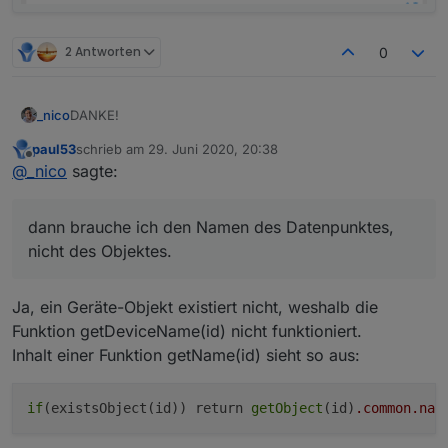
2 Antworten
0
DANKE!
_nico
paul53
schrieb am
29. Juni 2020, 20:38
Hmm, dann brauche ich den Namen des Datenpunktes,
zuletzt editiert von
Offline
@
_nico
sagte:
nicht des Objektes.
dann brauche ich den Namen des Datenpunktes,
nicht des Objektes.
Ja, ein Geräte-Objekt existiert nicht, weshalb die
Funktion getDeviceName(id) nicht funktioniert.
Inhalt einer Funktion getName(id) sieht so aus:
if
(existsObject(id)) return 
getObject
(id)
.common
.nam