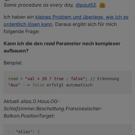
zuletzt editiert von _nico
7. Feb. 2020, 09:50
Offline
Same procedure as every day,
@
paul53
.
Ich haben ein
kleines Problem und überlege, wie ich es
ordentlich lösen kann
. Daraus ergibt sich für mich
folgende Frage:
Kann ich die den
read
Parameter noch komplexer
aufbauen?
Beispiel:
read
=
"val < 20 ? true : false"
; // Erkennung
"Aus"
-->
false
erfolgt automatisch
Aktuell
alias.0.Haus.OG-
Schlafzimmer.Beschattung.Franzoesischer-
Balkon.PositionTarget
:
"alias"
:
{