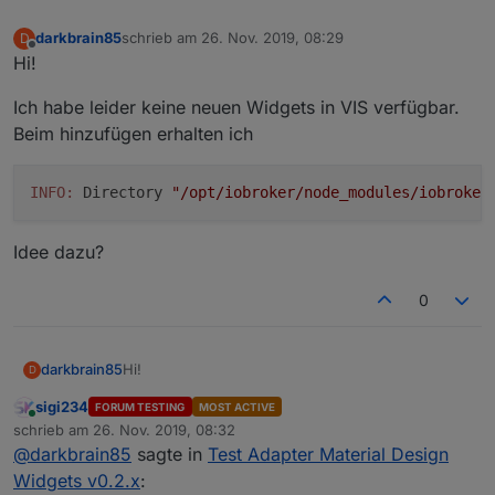
darkbrain85
schrieb am
26. Nov. 2019, 08:29
D
zuletzt editiert von
Offline
Hi!
Ich habe leider keine neuen Widgets in VIS verfügbar.
Beim hinzufügen erhalten ich
INFO:
 Directory 
"/opt/iobroker/node_modules/iobroker
Idee dazu?
0
Hi!
darkbrain85
D
sigi234
FORUM TESTING
MOST ACTIVE
Ich habe leider keine neuen Widgets in VIS
Online
schrieb am
26. Nov. 2019, 08:32
verfügbar. Beim hinzufügen erhalten ich
zuletzt editiert von
@
darkbrain85
sagte in
Test Adapter Material Design
Widgets v0.2.x
:
Idee dazu?