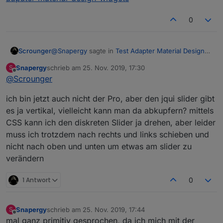
0
@
Snapergy
sagte in
Test Adapter Material Design
Scrounger
Widgets v0.2.x
:
Snapergy
schrieb am
25. Nov. 2019, 17:30
S
zuletzt editiert von
Offline
@
Scrounger
ob es geplant ist die discrete slider auch in
einer vertikalen ausführung bereitzustellen?
Würde ich gerne, aber die verwendete api
ich bin jetzt auch nicht der Pro, aber den jqui slider gibt
beinhaltet die vertikale Version nicht und ich
es ja vertikal, vielleicht kann man da abkupfern? mittels
bekomme es leider nicht hin. Da brauch ich
CSS kann ich den diskreten Slider ja drehen, aber leider
unterstützung von den echten Pros, hatte ich
bereits zu beginn mal gefragt
muss ich trotzdem nach rechts und links schieben und
https://forum.iobroker.net/topic/25374/neuer-vis-
nicht nach oben und unten um etwas am slider zu
adpater-material-design-widgets
verändern
1 Antwort
0
Snapergy
schrieb am
25. Nov. 2019, 17:44
S
zuletzt editiert von
Offline
mal ganz primitiv gesprochen, da ich mich mit der