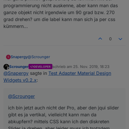
programmierung nicht auskenne, aber kann man das
ganze objekt nicht irgendwie um 90 grad bzw. 270
grad drehen? um die label kann man sich ja per css
kümmern...
0
@
Scrounger
Snapergy
S
Scrounger
schrieb am
25. Nov. 2019, 18:23
DEVELOPER
ich bin jetzt auch nicht der Pro, aber den jqui slider
zuletzt editiert von
Offline
@
Snapergy
sagte in
Test Adapter Material Design
gibt es ja vertikal, vielleicht kann man da abkupfern?
mittels CSS kann ich den diskreten Slider ja drehen,
Widgets v0.2.x
:
aber leider muss ich trotzdem nach rechts und links
schieben und nicht nach oben und unten um etwas
am slider zu verändern
@
Scrounger
ich bin jetzt auch nicht der Pro, aber den jqui slider
gibt es ja vertikal, vielleicht kann man da
abkupfern? mittels CSS kann ich den diskreten
Slider ja drehen, aber leider muss ich trotzdem