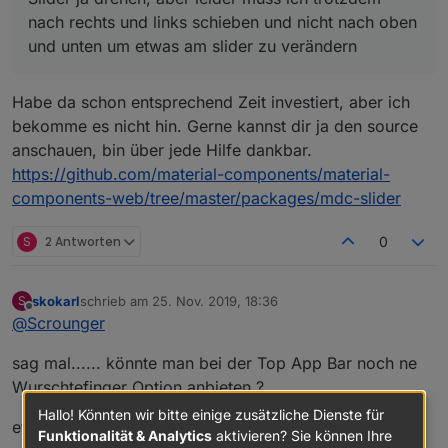
nach rechts und links schieben und nicht nach oben
und unten um etwas am slider zu verändern
Habe da schon entsprechend Zeit investiert, aber ich
bekomme es nicht hin. Gerne kannst dir ja den source
anschauen, bin über jede Hilfe dankbar.
https://github.com/material-components/material-
components-web/tree/master/packages/mdc-slider
S
2 Antworten
0
skokarl
schrieb am
25. Nov. 2019, 18:36
S
zuletzt editiert von
Offline
@
Scrounger
sag mal...... könnte man bei der Top App Bar noch ne
Wurschtefinger Option anbieten ?
Hallo! Könnten wir bitte einige zusätzliche Dienste für
etwas größer ?
Funktionalität & Analytics
aktivieren? Sie können Ihre