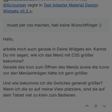
Version 0.2.7:
zuletzt editiert von SchuetzeSchulz
Offline
@
Scrounger
sagte in
Test Adapter Material Design
(Scrounger): List Widget: types switch
Widgets v0.2.x
:
@
Oli
readonly, checkbox readonly & button toggle
Ist in dieser Version behoben
readonly added
(Scrounger): Line History Chart Widget: bug
musst per css machen, hab keine Wurschtfinger ;)
@
skokarl
fix for hide yaxis by legend click if common
musst per css machen, hab keine Wurschtfinger ;)
axis is set
Hallo,
(Scrounger): Line History Chart Widget: option
to append text to yAxis values added
(Scrounger): Switch Widget: color options
arbeite mich auch gerade in Deine Widgets ein. Kannst
added
Du mir sagen, wie ich das Menü mit CSS größer
(Scrounger): chartjs lib updated to v2.9.3
bekomme?
(Scrounger): round-slider: lib updated to
Gerade das Icon zum Öffnen des Menüs sowie die Icons
v0.3.7
(Scrounger): Table Widget: wordwrap & width
vor den Menüeinträgen hätte ich gern größer.
option added
(Scrounger): Chart Widgets: option for
Und wie bekomme ich die Switches generell größer?
background color of diagram area added
Wenn ich die so auf meine View platziere, sind sie auf
dem Tablet viel zu klein zum Bedienen.
0