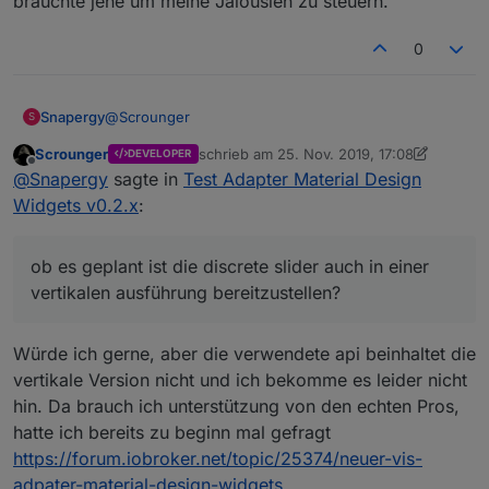
bräuchte jene um meine Jalousien zu steuern.
0
@
Scrounger
Snapergy
S
Scrounger
schrieb am
25. Nov. 2019, 17:08
DEVELOPER
da mir
@
sigi234
in meinem thread schon ein wenig
zuletzt editiert von Scrounger
Offline
@
Snapergy
sagte in
Test Adapter Material Design
geholfen hat und mich hierher verwiesen hat, wollte
ich dich mich fragen, ob es geplant ist die discrete
Widgets v0.2.x
:
slider auch in einer vertikalen ausführung
bereitzustellen? Ich bräuchte jene um meine
Jalousien zu steuern.
ob es geplant ist die discrete slider auch in einer
vertikalen ausführung bereitzustellen?
Würde ich gerne, aber die verwendete api beinhaltet die
vertikale Version nicht und ich bekomme es leider nicht
hin. Da brauch ich unterstützung von den echten Pros,
hatte ich bereits zu beginn mal gefragt
https://forum.iobroker.net/topic/25374/neuer-vis-
adpater-material-design-widgets