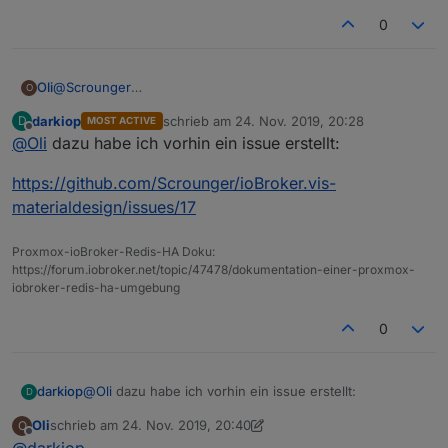
0
Oli
@
Scrounger
O
das habe ich gefunden, ich meinte, sobald eine Auswahl
darkiop
schrieb am
24. Nov. 2019, 20:28
D
MOST ACTIVE
getroffen wurde, wie in meinen Bild, die 2 Minuten.
zuletzt editiert von
Offline
@
Oli
dazu habe ich vorhin ein issue erstellt:
https://github.com/Scrounger/ioBroker.vis-
materialdesign/issues/17
Proxmox-ioBroker-Redis-HA Doku:
https://forum.iobroker.net/topic/47478/dokumentation-einer-proxmox-
iobroker-redis-ha-umgebung
0
@
Oli
dazu habe ich vorhin ein issue erstellt:
darkiop
D
Oli
schrieb am
24. Nov. 2019, 20:40
O
https://github.com/Scrounger/ioBroker.vis-
zuletzt editiert von Oli
Offline
@
darkiop