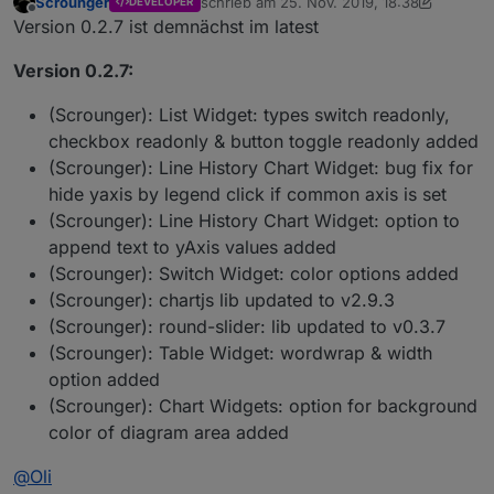
Scrounger
schrieb am
25. Nov. 2019, 18:38
DEVELOPER
zuletzt editiert von Scrounger
Offline
Version 0.2.7 ist demnächst im latest
Version 0.2.7:
(Scrounger): List Widget: types switch readonly,
checkbox readonly & button toggle readonly added
(Scrounger): Line History Chart Widget: bug fix for
hide yaxis by legend click if common axis is set
(Scrounger): Line History Chart Widget: option to
append text to yAxis values added
(Scrounger): Switch Widget: color options added
(Scrounger): chartjs lib updated to v2.9.3
(Scrounger): round-slider: lib updated to v0.3.7
(Scrounger): Table Widget: wordwrap & width
option added
(Scrounger): Chart Widgets: option for background
color of diagram area added
@
Oli