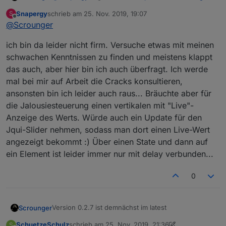
Widgets v0.2.x
:
(Scrounger): round-slider: lib updated to
Snapergy
schrieb am
25. Nov. 2019, 19:07
S
zuletzt editiert von
v0.3.7
Offline
@
Scrounger
@
Scrounger
(Scrounger): Table Widget: wordwrap & width
option added
Habe da schon entsprechend Zeit investiert, aber
ich bin jetzt auch nicht der Pro, aber den jqui
ich bin da leider nicht firm. Versuche etwas mit meinen
(Scrounger): Chart Widgets: option for
ich bekomme es nicht hin. Gerne kannst dir ja den
slider gibt es ja vertikal, vielleicht kann man da
schwachen Kenntnissen zu finden und meistens klappt
background color of diagram area added
source anschauen, bin über jede Hilfe dankbar.
abkupfern? mittels CSS kann ich den diskreten
das auch, aber hier bin ich auch überfragt. Ich werde
https://github.com/material-components/material-
Slider ja drehen, aber leider muss ich trotzdem
components-web/tree/master/packages/mdc-slider
nach rechts und links schieben und nicht nach
mal bei mir auf Arbeit die Cracks konsultieren,
oben und unten um etwas am slider zu
ansonsten bin ich leider auch raus... Bräuchte aber für
verändern
die Jalousiesteuerung einen vertikalen mit "Live"-
Anzeige des Werts. Würde auch ein Update für den
Jqui-Slider nehmen, sodass man dort einen Live-Wert
angezeigt bekommt :) Über einen State und dann auf
ein Element ist leider immer nur mit delay verbunden...
0
Version 0.2.7 ist demnächst im latest
Scrounger
SchuetzeSchulz
schrieb am
25. Nov. 2019, 21:36
S