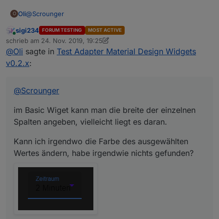
@
Scrounger
Oli
O
sigi234
FORUM TESTING
MOST ACTIVE
im Basic Wiget kann man die breite der einzelnen Spalten
Online
schrieb am
24. Nov. 2019, 19:25
angeben, vielleicht liegt es daran.
zuletzt editiert von sigi234
@
Oli
sagte in
Test Adapter Material Design Widgets
Kann ich irgendwo die Farbe des ausgewählten Wertes
ändern, habe irgendwie nichts gefunden?
v0.2.x
:
@
Scrounger
im Basic Wiget kann man die breite der einzelnen
Spalten angeben, vielleicht liegt es daran.
Kann ich irgendwo die Farbe des ausgewählten
Wertes ändern, habe irgendwie nichts gefunden?