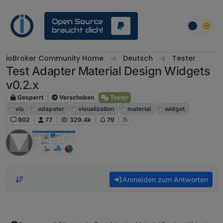
Weiter zum Inhalt
ioBroker Community Home
Deutsch
Tester
Test Adapter Material Design Widgets
v0.2.x
Gesperrt
Verschoben
Tester
vis
adapater
visualization
material
widget
902
77
329.4k
79
Anmelden zum Antworten