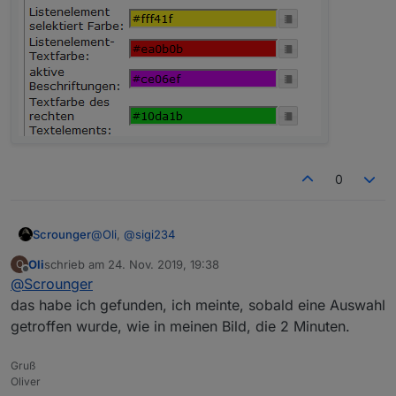
0
@
Oli
,
@
sigi234
Scrounger
Oli
schrieb am
24. Nov. 2019, 19:38
O
zuletzt editiert von
Offline
@
Scrounger
das habe ich gefunden, ich meinte, sobald eine Auswahl
getroffen wurde, wie in meinen Bild, die 2 Minuten.
Gruß
Oliver