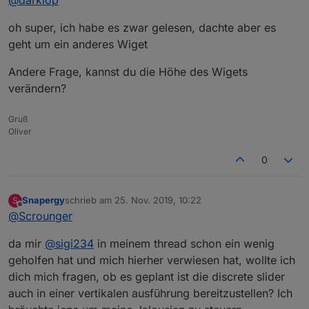
materialdesign/issues/17
oh super, ich habe es zwar gelesen, dachte aber es
geht um ein anderes Wiget
Andere Frage, kannst du die Höhe des Wigets
verändern?
Gruß
Oliver
0
Snapergy
schrieb am
25. Nov. 2019, 10:22
S
zuletzt editiert von
Offline
@
Scrounger
da mir
@
sigi234
in meinem thread schon ein wenig
geholfen hat und mich hierher verwiesen hat, wollte ich
dich mich fragen, ob es geplant ist die discrete slider
auch in einer vertikalen ausführung bereitzustellen? Ich