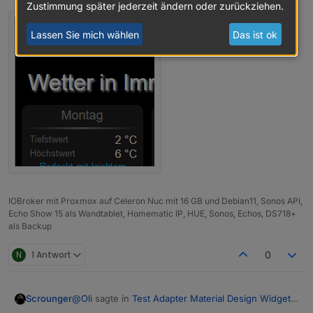
Zustimmung später jederzeit ändern oder zurückziehen.
Lassen Sie mich wählen
Das ist ok
IOBroker mit Proxmox auf Celeron Nuc mit 16 GB und Debian11, Sonos API,
Echo Show 15 als Wandtablet, Homematic IP, HUE, Sonos, Echos, DS718+
als Backup
N
1 Antwort
0
@
Oli
sagte in
Test Adapter Material Design Widgets
Scrounger
v0.2.x
: