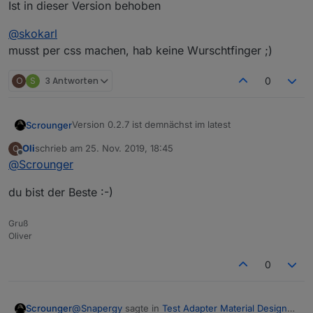
Ist in dieser Version behoben
@
skokarl
musst per css machen, hab keine Wurschtfinger ;)
O
S
3 Antworten
0
Version 0.2.7 ist demnächst im latest
Scrounger
Oli
schrieb am
25. Nov. 2019, 18:45
O
Version 0.2.7:
zuletzt editiert von
Offline
@
Scrounger
(Scrounger): List Widget: types switch
du bist der Beste :-)
@
Oli
readonly, checkbox readonly & button toggle
Ist in dieser Version behoben
readonly added
(Scrounger): Line History Chart Widget: bug
@
skokarl
Gruß
fix for hide yaxis by legend click if common
musst per css machen, hab keine Wurschtfinger ;)
Oliver
axis is set
(Scrounger): Line History Chart Widget: option
0
to append text to yAxis values added
(Scrounger): Switch Widget: color options
added
@
Snapergy
sagte in
Test Adapter Material Design
Scrounger
(Scrounger): chartjs lib updated to v2.9.3