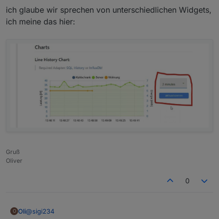
und wo finde ich das?
ich glaube wir sprechen von unterschiedlichen Widgets,
ich meine das hier:
Warte, das ist das Widget List
Du meinst ja Value Select
Gruß
Oliver
0
@
sigi234
Oli
O