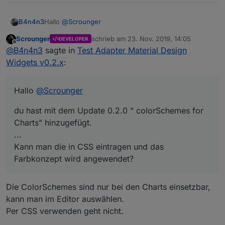
Hallo
@
Scrounger
B4n4n3
Scrounger
schrieb am
23. Nov. 2019, 14:05
DEVELOPER
du hast mit dem Update 0.2.0 " colorSchemes for
zuletzt editiert von
Offline
@
B4n4n3
sagte in
Test Adapter Material Design
Charts" hinzugefügt.
Hierzu hab ich eine Frage: Kann ich die Farbangaben
Widgets v0.2.x
:
wie "material.brown" irgendwie verwenden?
Kann man die in CSS eintragen und das Farbkonzept
wird angewendet?
Hallo
@
Scrounger
du hast mit dem Update 0.2.0 " colorSchemes for
Charts" hinzugefügt.
...
Kann man die in CSS eintragen und das
Farbkonzept wird angewendet?
Die ColorSchemes sind nur bei den Charts einsetzbar,
kann man im Editor auswählen.
Per CSS verwenden geht nicht.