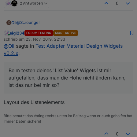
2 Antworten
0
@
Scrounger
Oli
O
sigi234
FORUM TESTING
MOST ACTIVE
sorry, aber ich habe mir deinen Link zig mal durchgelesen,
Online
schrieb am
23. Nov. 2019, 22:33
aber anscheinend reicht mein Horizont dafür nicht aus.
zuletzt editiert von
@
Oli
sagte in
Test Adapter Material Design Widgets
Wäre nett wenn du mir da etwas unter die Arme greifen
Was müsste ich in der Option 'time formats of x-axis'
könntest.
eingeben, damit ich zur Uhrzeit zusätzlich noch das Datum
v0.2.x
:
angezeigt bekomme?
Beim testen deines 'List Value' Wigets ist mir aufgefallen,
dass man die Höhe nicht ändern kann, ist das nur bei mir
so?
Beim testen deines 'List Value' Wigets ist mir
aufgefallen, dass man die Höhe nicht ändern kann,
ist das nur bei mir so?
Layout des Listenelements
Bitte benutzt das Voting rechts unten im Beitrag wenn er euch geholfen hat.
Immer Daten sichern!
Ich habe leider auch keine Einstellung gefunden, wo ich die
Schriftfarbe ändern kann.
0