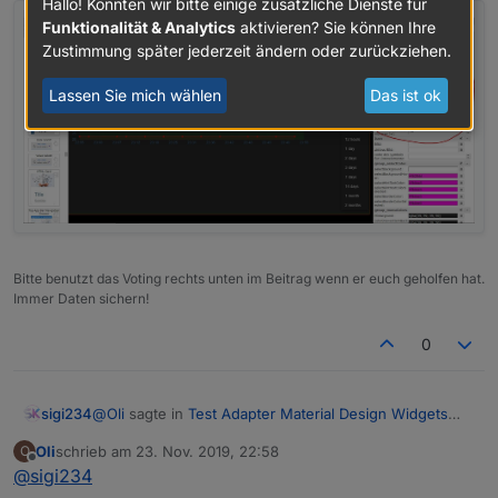
Hallo! Könnten wir bitte einige zusätzliche Dienste für
Funktionalität & Analytics
aktivieren? Sie können Ihre
Zustimmung später jederzeit ändern oder zurückziehen.
Lassen Sie mich wählen
Das ist ok
Bitte benutzt das Voting rechts unten im Beitrag wenn er euch geholfen hat.
Immer Daten sichern!
0
@
Oli
sagte in
Test Adapter Material Design Widgets
sigi234
v0.2.x
:
Oli
schrieb am
23. Nov. 2019, 22:58
O
zuletzt editiert von
Offline
@
sigi234
@
sigi234