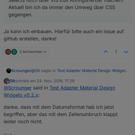
Selects noch über VIS Edit Konfigurierbar machen?
Aktuell bin ich da immer den Umweg über CSS
gegangen.
Ja kann ich einbauen. Hierfür bitte auch ein issue auf
github erstellen, danke!
O
D
2 Antworten
1
@
Oli
sagte in
Test Adapter Material Design Widgets
Scrounger
v0.2.x
:
Oli
schrieb am
24. Nov. 2019, 17:29
O
zuletzt editiert von
Offline
@
Scrounger
said in
@
Scrounger
Test Adapter Material Design
Widgets v0.2.x
:
folgendes ist ja standardmäßig eingestellt:
sorry, aber ich habe mir deinen Link zig mal
durchgelesen, aber anscheinend reicht mein
danke, dass mit dem Datumsformat hab ich jetzt
Horizont dafür nicht aus. Wäre nett wenn du
            {

begriffen, aber das mit dem Zeilenumbruch klappt
mir da etwas unter die Arme greifen könntest.
                "millisecond":    "H:mm:ss.S
Wnn du jetzt z.B. als Timeinterval 1 Stunde
leider noch nicht.
                "second":         "H:mm:ss",
festgelegt hast, dann zieht er die Fomatierung von
                "minute":         "H:mm",

'minute' an. Du musst dann z.B. um folgendes
                "hour":           "H",

Gruß