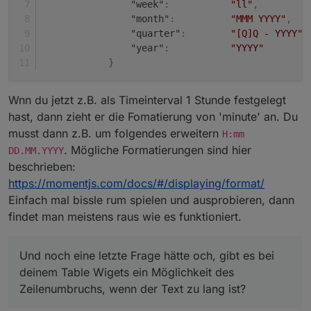
"week"
:
"ll"
,
"month"
:
"MMM YYYY"
,
"quarter"
:
"[Q]Q - YYYY"
,
"year"
:
"YYYY"
}
Wnn du jetzt z.B. als Timeinterval 1 Stunde festgelegt
hast, dann zieht er die Fomatierung von 'minute' an. Du
musst dann z.B. um folgendes erweitern
H:mm
. Mögliche Formatierungen sind hier
DD.MM.YYYY
beschrieben:
https://momentjs.com/docs/#/displaying/format/
Einfach mal bissle rum spielen und ausprobieren, dann
findet man meistens raus wie es funktioniert.
Und noch eine letzte Frage hätte och, gibt es bei
deinem Table Wigets ein Möglichkeit des
Zeilenumbruchs, wenn der Text zu lang ist?