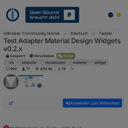
Weiter zum Inhalt
ioBroker Community Home
Deutsch
Tester
Test Adapter Material Design Widgets
v0.2.x
Gesperrt
Verschoben
Tester
vis
adapater
visualization
material
widget
902
77
329.4k
79
Anmelden zum Antworten
davimas
schrieb am
23. Nov. 2019, 10:33
D