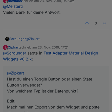
davimas
schrieb am
23. Nov. 2019, 16:24
D
zuletzt editiert von davimas
Offline
@
Meistertr
Vielen Dank für deine Antwort.
0
@
Zipkart
Scrounger
Hast du einen Toggle Button oder einen State
Zipkart
schrieb am
23. Nov. 2019, 17:21
Z
Button verwendet?
Edit:
zuletzt editiert von
Offline
@
Scrounger
sagte in
Test Adapter Material Design
Von welchem Typ ist der Datenpunkt?
Mach mal nen Export von dem Widget und poste
die raw daten des zugewiesenen datenpunktes.
Widgets v0.2.x
:
@
Zipkart
Hast du einen Toggle Button oder einen State
Button verwendet?
Von welchem Typ ist der Datenpunkt?
Edit:
Mach mal nen Export von dem Widget und poste