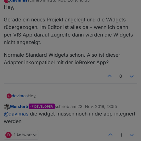
zuletzt editiert von
Offline
Hey,
Gerade ein neues Projekt angelegt und die Widgets
rübergezogen. Im Editor ist alles da - wenn ich dann
per VIS App darauf zugreife dann werden die Widgets
nicht angezeigt.
Normale Standard Widgets schon. Also ist dieser
Adapter inkompatibel mit der ioBroker App?
0
Hey,
davimas
D
Meistertr
schrieb am
23. Nov. 2019, 13:55
DEVELOPER
Gerade ein neues Projekt angelegt und die Widgets
zuletzt editiert von
Offline
@
davimas
die widget müssen noch in die app integriert
rübergezogen. Im Editor ist alles da - wenn ich dann
per VIS App darauf zugreife dann werden die Widgets
Normale Standard Widgets schon. Also ist dieser
werden
nicht angezeigt.
Adapter inkompatibel mit der ioBroker App?
D
1 Antwort
1