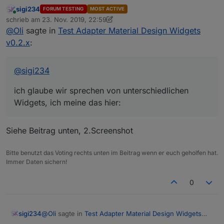
sigi234
FORUM TESTING
MOST ACTIVE
ich glaube wir sprechen von unterschiedlichen Widgets, ich
Online
schrieb am
23. Nov. 2019, 22:59
meine das hier:
zuletzt editiert von sigi234
@
Oli
sagte in
Test Adapter Material Design Widgets
v0.2.x
:
@
sigi234
ich glaube wir sprechen von unterschiedlichen
Widgets, ich meine das hier:
Siehe Beitrag unten, 2.Screenshot
Bitte benutzt das Voting rechts unten im Beitrag wenn er euch geholfen hat.
Immer Daten sichern!
0
@
Oli
sagte in
Test Adapter Material Design Widgets
sigi234
v0.2.x
: