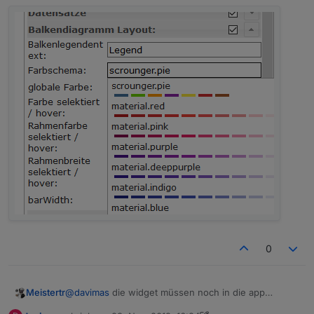
Falls es bereits einen Thread dazu gab, wäre ein Link
super.
Vielen Dank für die Hilfe.
Grüße B4n4n3
0
Meistertr
@
davimas
die widget müssen noch in die app
integriert werden