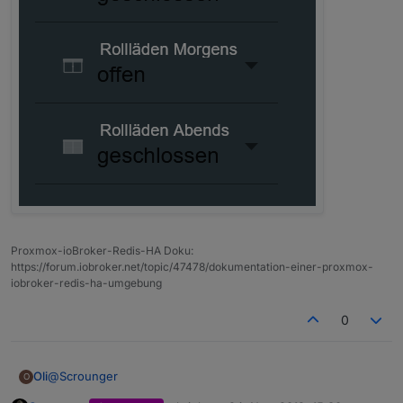
Proxmox-ioBroker-Redis-HA Doku:
https://forum.iobroker.net/topic/47478/dokumentation-einer-proxmox-
iobroker-redis-ha-umgebung
0
@
Scrounger
Oli
O