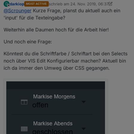
darkiop
schrieb am
24. Nov. 2019, 06:37
D
MOST ACTIVE
zuletzt editiert von darkiop
Offline
@
Scrounger
@
Kurze Frage, planst du aktuell auch ein
sigi234
'input' für die Texteingabe?
Siehe Beitrag unten, 2.Screenshot
ich glaube wir sprechen von unterschiedlichen
Widgets, ich meine das hier:
Weiterhin alle Daumen hoch für die Arbeit hier!
Und noch eine Frage:
Könntest du die Schriftfarbe / Schriftart bei den Selects
noch über VIS Edit Konfigurierbar machen? Aktuell bin
ich da immer den Umweg über CSS gegangen.