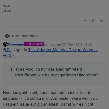
Gruß
Oliver
0
Hallo zusammen,
Oli
O
Scrounger
schrieb am
23. Nov. 2019, 18:26
DEVELOPER
ich habe ein paar Fragen zum Line History Chart.
zuletzt editiert von
Offline
@
Oli
sagte in
Test Adapter Material Design Widgets
ist es Möglich nur das Diagrammfeld einzufärben wie
v0.2.x
:
beim angefügten Diagramm?
Wie kann ich mir zu der Uhrzeit noch das Datum in der
X-Achse anzeigen lassen?
ist es Möglich nur das Diagrammfeld
Wie kann ich die Messeinheit in der Y-Achse anzeigen
einzufärben wie beim angefügten Diagramm?
lassen?
Nee das geht nicht, kann man aber sicher leicht
einbauen - ich schau mal. Am besten wäre wenn du
dazu ein Issue auf git anlegest, damit wir es nicht