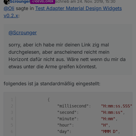
Scrounger
schrieb am
24. Nov. 2019, 15:30
DEVELOPER
sorry, aber ich habe mir deinen Link zig mal durchgelesen,
zuletzt editiert von
Offline
@
Oli
sagte in
Test Adapter Material Design Widgets
aber anscheinend reicht mein Horizont dafür nicht aus.
Wäre nett wenn du mir da etwas unter die Arme greifen
Was müsste ich in der Option 'time formats of x-axis'
v0.2.x
:
könntest.
eingeben, damit ich zur Uhrzeit zusätzlich noch das Datum
angezeigt bekomme?
Beim testen deines 'List Value' Wigets ist mir aufgefallen,
dass man die Höhe nicht ändern kann, ist das nur bei mir
@
Scrounger
so?
sorry, aber ich habe mir deinen Link zig mal
durchgelesen, aber anscheinend reicht mein
Horizont dafür nicht aus. Wäre nett wenn du mir da
etwas unter die Arme greifen könntest.
folgendes ist ja standardmäßig eingestellt:
Ich habe leider auch keine Einstellung gefunden, wo ich die
{
Schriftfarbe ändern kann.
"millisecond"
:
"H:mm:ss.SSS"
,
Und noch eine letzte Frage hätte och, gibt es bei deinem
"second"
:
"H:mm:ss"
,
Table Wigets ein Möglichkeit des Zeilenumbruchs, wenn
der Text zu lang ist?
"minute"
:
"H:mm"
,
"hour"
:
"H"
,
"day"
:
"MMM D"
,