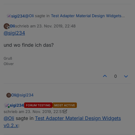
Und noch eine letzte Frage hätte och, gibt es bei deinem
Table Wigets ein Möglichkeit des Zeilenumbruchs, wenn
der Text zu lang ist?
@
Oli
sagte in
Test Adapter Material Design Widgets
sigi234
v0.2.x
:
Oli
schrieb am
23. Nov. 2019, 22:48
O
zuletzt editiert von
Offline
@
sigi234
Beim testen deines 'List Value' Wigets ist mir
aufgefallen, dass man die Höhe nicht ändern
Layout des Listenelements
kann, ist das nur bei mir so?
und wo finde ich das?
Gruß
Oliver
0
@
sigi234
Oli
O
sigi234
FORUM TESTING
MOST ACTIVE
und wo finde ich das?
Online
schrieb am
23. Nov. 2019, 22:51
zuletzt editiert von sigi234
@
Oli
sagte in
Test Adapter Material Design Widgets
v0.2.x
: