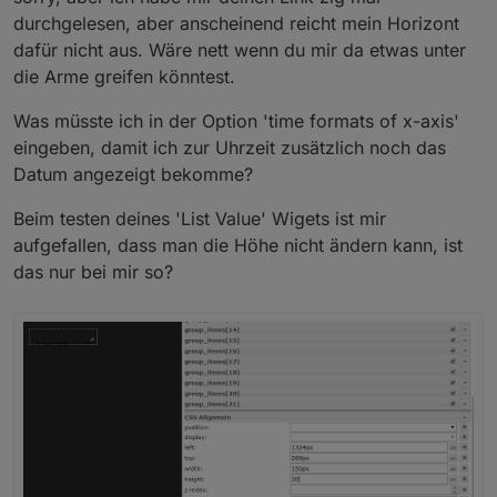
einbauen - ich schau mal. Am besten wäre wenn
durchgelesen, aber anscheinend reicht mein Horizont
du dazu ein Issue auf git anlegest, damit wir es
dafür nicht aus. Wäre nett wenn du mir da etwas unter
Wie kann ich mir zu der Uhrzeit noch das
nicht vergessen.
Datum in der X-Achse anzeigen lassen?
die Arme greifen könntest.
Du kannst über die Option 'time formats of x-axis'
im Editor ganz individuell dein format einstellen. Ist
Was müsste ich in der Option 'time formats of x-axis'
in der Doku entsprechend beschrieben:
eingeben, damit ich zur Uhrzeit zusätzlich noch das
Wie kann ich die Messeinheit in der Y-
https://github.com/Scrounger/ioBroker.vis-
Achse anzeigen lassen?
Datum angezeigt bekomme?
materialdesign#line-history-chart
Ist noch nicht implementiert. Hier das gleiche wie
oben, bitte ein issue auf github erstellen.
Beim testen deines 'List Value' Wigets ist mir
aufgefallen, dass man die Höhe nicht ändern kann, ist
das nur bei mir so?