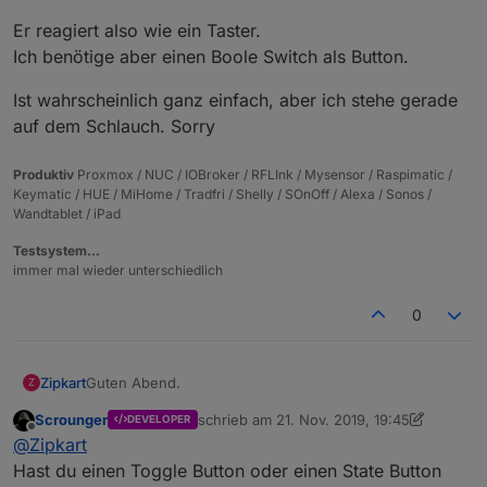
Er reagiert also wie ein Taster.
Ich benötige aber einen Boole Switch als Button.
Ist wahrscheinlich ganz einfach, aber ich stehe gerade
auf dem Schlauch. Sorry
Produktiv
Proxmox / NUC / IOBroker / RFLInk / Mysensor / Raspimatic /
Keymatic / HUE / MiHome / Tradfri / Shelly / SOnOff / Alexa / Sonos /
Wandtablet / iPad
Testsystem…
immer mal wieder unterschiedlich
0
Guten Abend.
Zipkart
Z
Scrounger
schrieb am
21. Nov. 2019, 19:45
DEVELOPER
Ich habe ein ganz lapidares Problem und habe im
zuletzt editiert von Scrounger
Offline
@
Zipkart
Forum noch keine Lösung gefunden.
Ich habe einen ganz normalen Toggle State Button
Er reagiert also wie ein Taster.
Hast du einen Toggle Button oder einen State Button
eingefügt. Dieser Soll eine Hue Lampe ein- und
Ich benötige aber einen Boole Switch als Button.