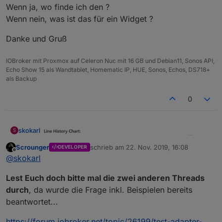
Wenn ja, wo finde ich den ?
Wenn nein, was ist das für ein Widget ?
Danke und Gruß
IOBroker mit Proxmox auf Celeron Nuc mit 16 GB und Debian11, Sonos API,
Echo Show 15 als Wandtablet, Homematic IP, HUE, Sonos, Echos, DS718+
als Backup
0
skokarl
S
Scrounger
schrieb am
22. Nov. 2019, 16:08
DEVELOPER
zuletzt editiert von
Offline
@
skokarl
Lest Euch doch bitte mal die zwei anderen Threads
durch
, da wurde die Frage inkl. Beispielen bereits
beantwortet...
Gehört der rechte Teil mit zum Widget ?
https://forum.iobroker.net/topic/26199/test-adapter-