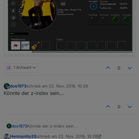
1 Antwort
0
dos1973
schrieb am
22. Nov. 2019, 10:28
D
zuletzt editiert von
Offline
Könnte der z-index sein...
0
dos1973
Könnte der z-index sein...
D
Hermanito33
schrieb am
22. Nov. 2019, 10:28
zuletzt editiert von Hermanito33