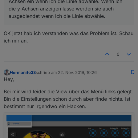
Achsen ein wenn ich die Linie abwähle. Wenn ich
?
die y Achsen anzeigen lasse werden sie auch
ausgeblendet wenn ich die Linie abwähle.
OK jetzt hab ich verstanden was das Problem ist. Schau
ich mir an.
0
Hermanito33
schrieb am
22. Nov. 2019, 10:26
zuletzt editiert von
Offline
Hey,
Bei mir wird leider die View über das Menü links gelegt.
Bin die Einstellungen schon durch aber finde nichts. Ist
bestimmt nur irgendwo ein Hacken.