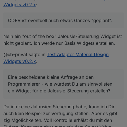
Widget für die Jalousie-Steuerung erstellen?
Widgets v0.2.x
:
Zusammen gestellt aus Slidern und diversen
Anzeigen ODER ist eventuell auch etwas Ganzes
"geplant".
ODER ist eventuell auch etwas Ganzes "geplant".
Man sehe mir meine naive Nachfrage nach, mit jedem
Tag probieren und studieren lernt man dazu. Eine
Frage verdient sicher auch immer eine gute Antwort
Nein ein "out of the box" Jalousie-Steuerung Widget ist
nicht geplant. Ich werde nur Basis Widgets erstellen.
@ub-privat sagte in
Test Adapter Material Design
Widgets v0.2.x
:
Eine bescheidene kleine Anfrage an den
Programmierer - wie würdest Du am sinnvollsten
ein Widget für die Jalousie-Steuerung erstellen?
Da ich keine Jalousien Steuerung habe, kann ich Dir
auch kein Beispiel zur Verfügung stellen. Aber es gibt
zig Mgölichkeiten. Voll Kontrolle erhälst du mit den
Slidern. Kann man aber auch mit dem Select Value