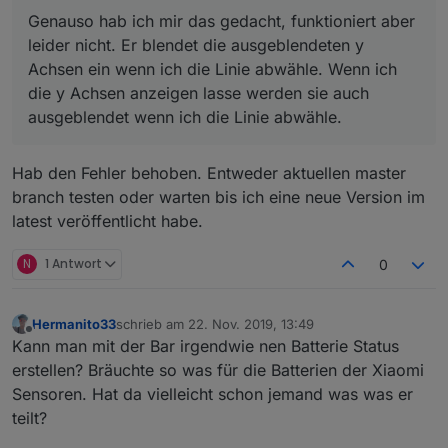
Genauso hab ich mir das gedacht, funktioniert aber
Wenn z.B. alle Datensätze die Achse von
leider nicht. Er blendet die ausgeblendeten y
Datensatz[0] verwenden sollen, dann so:
Genauso hab ich mir das gedacht, funktioniert aber
Achsen ein wenn ich die Linie abwähle. Wenn ich
leider nicht. Er blendet die ausgeblendeten y Achsen
die y Achsen anzeigen lasse werden sie auch
ein wenn ich die Linie abwähle. Wenn ich die y Achsen
ausgeblendet wenn ich die Linie abwähle.
Du hast die Datenpunkte (Objekte) auch
anzeigen lasse werden sie auch ausgeblendet wenn
entsprechend bei den beiden Widgets angepasst?
ich die Linie abwähle.
Ja, Datenpunkte angelegt und die Datenpunkte im
Hab den Fehler behoben. Entweder aktuellen master
Widget auch begrenzt.
Hast du die Anzahl der Datenpunkte begrenzt?
branch testen oder warten bis ich eine neue Version im
latest veröffentlicht habe.
N
1 Antwort
0
?
Hermanito33
schrieb am
22. Nov. 2019, 13:49
zuletzt editiert von
Offline
Kann man mit der Bar irgendwie nen Batterie Status
erstellen? Bräuchte so was für die Batterien der Xiaomi
Sensoren. Hat da vielleicht schon jemand was was er
teilt?