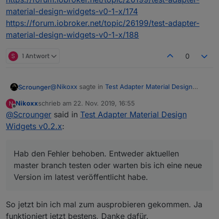
material-design-widgets-v0-1-x/174
Wenn ja, wo finde ich den ?
https://forum.iobroker.net/topic/26199/test-adapter-
Wenn nein, was ist das für ein Widget ?
Danke und Gruß
material-design-widgets-v0-1-x/188
S
1 Antwort
0
@
Nikoxx
sagte in
Test Adapter Material Design
Scrounger
Widgets v0.2.x
:
Nikoxx
schrieb am
22. Nov. 2019, 16:55
N
zuletzt editiert von
Offline
@
Scrounger
said in
Genauso hab ich mir das gedacht, funktioniert
Test Adapter Material Design
aber leider nicht. Er blendet die
Widgets v0.2.x
:
Hab den Fehler behoben. Entweder aktuellen
ausgeblendeten y Achsen ein wenn ich die
master branch testen oder warten bis ich eine neue
Linie abwähle. Wenn ich die y Achsen
Version im latest veröffentlicht habe.
anzeigen lasse werden sie auch ausgeblendet
Hab den Fehler behoben. Entweder aktuellen
wenn ich die Linie abwähle.
master branch testen oder warten bis ich eine neue
Version im latest veröffentlicht habe.
So jetzt bin ich mal zum ausprobieren gekommen. Ja
funktioniert jetzt bestens, Danke dafür.