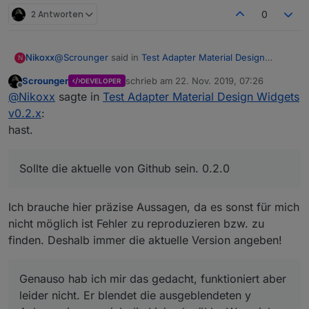
2 Antworten
0
@
Scrounger
said in
Test Adapter Material Design
Nikoxx
N
Widgets v0.2.x
:
Scrounger
schrieb am
22. Nov. 2019, 07:26
DEVELOPER
zuletzt editiert von
Offline
Welche Version ist bei dir installiert? Wenn ich mir
@
Nikoxx
sagte in
Test Adapter Material Design Widgets
den Screenshot mit den ausblendeten Linien
v0.2.x
:
Sollte die aktuelle von Github sein. 0.2.0
anschaue, denke ich das du nicht die aktuelle
hast.
Version hast.
Wenn z.B. alle Datensätze die Achse von
Sollte die aktuelle von Github sein. 0.2.0
Datensatz[0] verwenden sollen, dann so:
Genauso hab ich mir das gedacht, funktioniert aber
leider nicht. Er blendet die ausgeblendeten y Achsen
Ich brauche hier präzise Aussagen, da es sonst für mich
ein wenn ich die Linie abwähle. Wenn ich die y Achsen
Du hast die Datenpunkte (Objekte) auch
anzeigen lasse werden sie auch ausgeblendet wenn
nicht möglich ist Fehler zu reproduzieren bzw. zu
entsprechend bei den beiden Widgets angepasst?
ich die Linie abwähle.
finden. Deshalb immer die aktuelle Version angeben!
Ja, Datenpunkte angelegt und die Datenpunkte im
Widget auch begrenzt.
Hast du die Anzahl der Datenpunkte begrenzt?
Genauso hab ich mir das gedacht, funktioniert aber
leider nicht. Er blendet die ausgeblendeten y