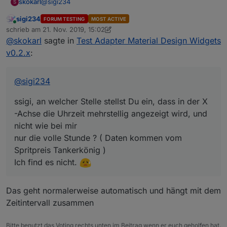
@
sigi234
skokarl
S
sigi234
FORUM TESTING
MOST ACTIVE
ssigi, an welcher Stelle stellst Du ein, dass in der X -
Online
schrieb am
21. Nov. 2019, 15:02
Achse die Uhrzeit mehrstellig angezeigt wird, und nicht
zuletzt editiert von sigi234
@
skokarl
sagte in
Test Adapter Material Design Widgets
wie bei mir
nur die volle Stunde ? ( Daten kommen vom Spritpreis
v0.2.x
:
Tankerkönig )
Ich find es nicht.
@
sigi234
ssigi, an welcher Stelle stellst Du ein, dass in der X
-Achse die Uhrzeit mehrstellig angezeigt wird, und
nicht wie bei mir
nur die volle Stunde ? ( Daten kommen vom
Spritpreis Tankerkönig )
Ich find es nicht.
Das geht normalerweise automatisch und hängt mit dem
Zeitintervall zusammen
Bitte benutzt das Voting rechts unten im Beitrag wenn er euch geholfen hat.