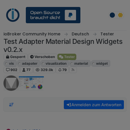
Weiter zum Inhalt
ioBroker Community Home
Deutsch
Tester
Test Adapter Material Design Widgets
v0.2.x
Gesperrt
Verschoben
Tester
vis
adapater
visualization
material
widget
902
77
329.0k
79
Anmelden zum Antworten