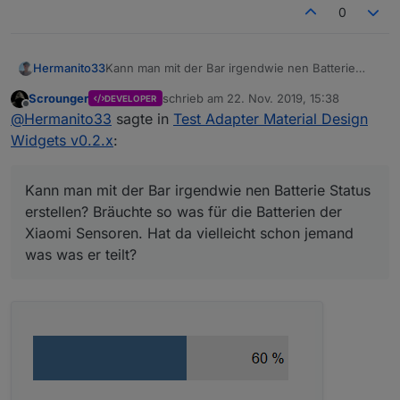
0
Hermanito33
Kann man mit der Bar irgendwie nen Batterie
Status erstellen? Bräuchte so was für die
Scrounger
schrieb am
22. Nov. 2019, 15:38
DEVELOPER
Batterien der Xiaomi Sensoren. Hat da vielleicht
zuletzt editiert von
Offline
@
Hermanito33
sagte in
Test Adapter Material Design
schon jemand was was er teilt?
Widgets v0.2.x
:
Kann man mit der Bar irgendwie nen Batterie Status
erstellen? Bräuchte so was für die Batterien der
Xiaomi Sensoren. Hat da vielleicht schon jemand
was was er teilt?