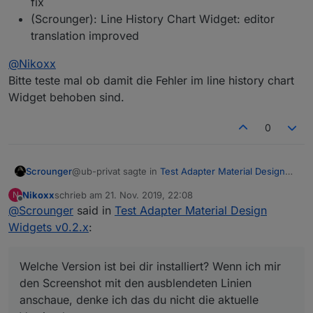
fix
es manchmal einige min bis etwas angezeigt wird oder
wenn ich eine Line ausblende.
(Scrounger): Line History Chart Widget: editor
es passiert nichts. Auch der Refresh Button hilft leider
nicht.
translation improved
@
Nikoxx
Bitte teste mal ob damit die Fehler im line history chart
Widget behoben sind.
0
3 ausgeblendet
@ub-privat sagte in
Test Adapter Material Design
Scrounger
Widgets v0.2.x
:
Nikoxx
schrieb am
21. Nov. 2019, 22:08
N
zuletzt editiert von
Offline
@
Scrounger
said in
ODER ist eventuell auch etwas Ganzes
Test Adapter Material Design
"geplant".
Widgets v0.2.x
:
Nein ein "out of the box" Jalousie-Steuerung
Widget ist nicht geplant. Ich werde nur Basis
Widgets erstellen.
@ub-privat sagte in
Test Adapter Material Design
Welche Version ist bei dir installiert? Wenn ich mir
Widgets v0.2.x
:
den Screenshot mit den ausblendeten Linien
anschaue, denke ich das du nicht die aktuelle
Eine bescheidene kleine Anfrage an den
Programmierer - wie würdest Du am