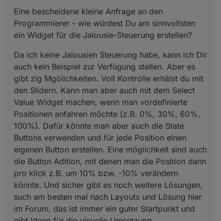
Datensatz[0] verwenden sollen, dann so:
auf den Namen klicke. Wie schaffe ich es das
eigenen Button erstellen. Eine möglichkeit sind
Eine bescheidene kleine Anfrage an den
nur eine y Achse angezeigt wird egal welche
auch die Button Adition, mit denen man die Position
Programmierer - wie würdest Du am sinnvollsten
Hab mal deine beiden Widgets zum "Zeitraum"
Linie angezeigt wird. Bei mir blendet er immer
dann pro klick z.B. um 10% bzw. -10% verändern
und "Refresh" importiert. Bei der Zeitwahl
ein Widget für die Jalousie-Steuerung erstellen?
eine zusätzliche y Achse ein, wenn ich eine
könnte. Und sicher gibt es noch weitere Lösungen,
Du hast die Datenpunkte (Objekte) auch
aktualisiert er bis 7 Tage und danach zeigt er
Line ausblende.
such am besten mal nach Layouts und Lösung hier
entsprechend bei den beiden Widgets angepasst?
den chart nicht mehr an. Wenn ich dann
Da ich keine Jalousien Steuerung habe, kann ich Dir
im Forum, das ist immer ein guter Startpunkt und
Hast du die Anzahl der Datenpunkte begrenzt?
wieder unter 7 Tagen auswähle, dauert es
gibt Ideen für die visuelle Umsetzung.
auch kein Beispiel zur Verfügung stellen. Aber es
manchmal einige min bis etwas angezeigt wird
gibt zig Mgölichkeiten. Voll Kontrolle erhälst du mit
oder es passiert nichts. Auch der Refresh
Button hilft leider nicht.
den Slidern. Kann man aber auch mit dem Select
Value Widget machen, wenn man vordefinierte
?
Positionen anfahren möchte (z.B. 0%, 30%, 60%,
100%). Dafür könnte man aber auch die State
Buttons verwenden und für jede Position einen
eigenen Button erstellen. Eine möglichkeit sind auch
die Button Adition, mit denen man die Position dann
pro klick z.B. um 10% bzw. -10% verändern
könnte. Und sicher gibt es noch weitere Lösungen,
such am besten mal nach Layouts und Lösung hier
im Forum, das ist immer ein guter Startpunkt und
gibt Ideen für die visuelle Umsetzung.