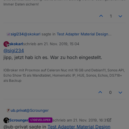
Immer Daten sichern!
1
@
skokarl
sagte in
Test Adapter Material Design
sigi234
Widgets v0.2.x
:
skokarl
schrieb am
21. Nov. 2019, 15:04
S
zuletzt editiert von
Offline
@
sigi234
@
sigi234
jipp, jetzt hab ich es. War zu hoch eingestellt.
Das geht normalerweise automatisch und hängt mit
ssigi, an welcher Stelle stellst Du ein, dass in der
dem Zeitintervall zusammen
X -Achse die Uhrzeit mehrstellig angezeigt wird,
IOBroker mit Proxmox auf Celeron Nuc mit 16 GB und Debian11, Sonos API,
und nicht wie bei mir
Echo Show 15 als Wandtablet, Homematic IP, HUE, Sonos, Echos, DS718+
nur die volle Stunde ? ( Daten kommen vom
als Backup
Spritpreis Tankerkönig )
Ich find es nicht.
0
@
Scrounger
ub.privat
Scrounger
schrieb am
21. Nov. 2019, 16:31
DEVELOPER
Eine bescheidene kleine Anfrage an den
zuletzt editiert von Scrounger
Offline
@ub-privat sagte in
Test Adapter Material Design
Programmierer - wie würdest Du am sinnvollsten ein