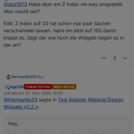
Offline
@
dos1973
Habe aber am Z Index nie was umgestellt.
Was macht der?
Edit: Z Index auf 20 hat schon mal paar Sachen
verschwinden lassen. habe ihn jetzt auf 100 damit
klappt es. Sagt der wie hoch die Widgets liegen so in
der art?
0
Hey,
Hermanito33
sigi234
FORUM TESTING
MOST ACTIVE
Bei mir wird leider die View über das Menü links
Online
schrieb am
22. Nov. 2019, 10:35
gelegt. Bin die Einstellungen schon durch aber
zuletzt editiert von
@
Hermanito33
sagte in
Test Adapter Material Design
finde nichts. Ist bestimmt nur irgendwo ein
Hacken.
Widgets v0.2.x
:
Hey,