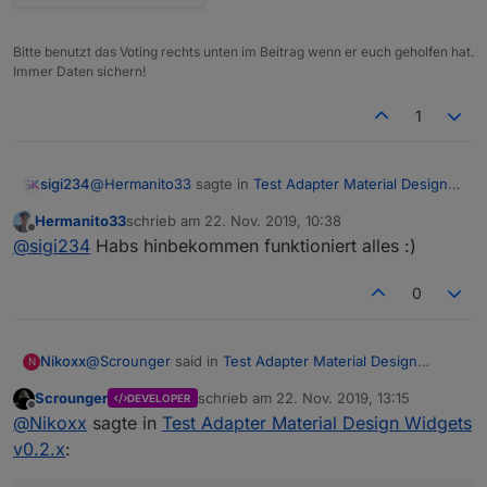
Bitte benutzt das Voting rechts unten im Beitrag wenn er euch geholfen hat.
Immer Daten sichern!
1
@
Hermanito33
sagte in
Test Adapter Material Design
sigi234
Widgets v0.2.x
:
Hermanito33
schrieb am
22. Nov. 2019, 10:38
zuletzt editiert von
Offline
Hey,
@
sigi234
Habs hinbekommen funktioniert alles :)
Siehe:
Bei mir wird leider die View über das Menü links
0
gelegt. Bin die Einstellungen schon durch aber
finde nichts. Ist bestimmt nur irgendwo ein
Hacken.
@
Scrounger
said in
Test Adapter Material Design
Nikoxx
N
Widgets v0.2.x
:
Scrounger
schrieb am
22. Nov. 2019, 13:15
DEVELOPER
zuletzt editiert von
Offline
Welche Version ist bei dir installiert? Wenn ich mir
@
Nikoxx
sagte in
Test Adapter Material Design Widgets
den Screenshot mit den ausblendeten Linien
v0.2.x
:
Sollte die aktuelle von Github sein. 0.2.0
anschaue, denke ich das du nicht die aktuelle
Version hast.