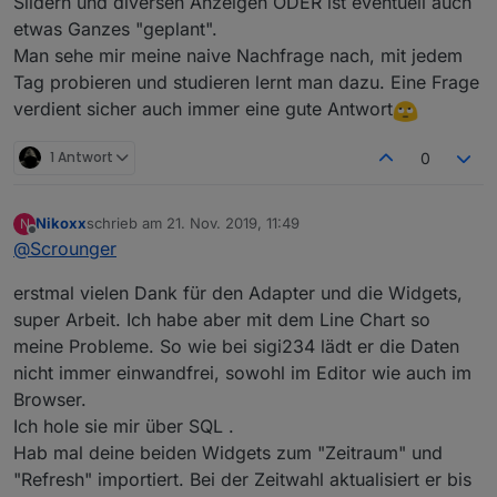
Slidern und diversen Anzeigen ODER ist eventuell auch
Entweder geht's über Text Einstellungen line-space
Sublabel zu anzupassen(siehe Bild).
etwas Ganzes "geplant".
oder per CSS. Wenn beides nicht geht erstell ein
Man sehe mir meine naive Nachfrage nach, mit jedem
issue auf git und dann baue ich es evtl. irgendwann
Mal mit ein.
Tag probieren und studieren lernt man dazu. Eine Frage
verdient sicher auch immer eine gute Antwort
1 Antwort
0
Nikoxx
schrieb am
21. Nov. 2019, 11:49
N
zuletzt editiert von
Offline
@
Scrounger
erstmal vielen Dank für den Adapter und die Widgets,
super Arbeit. Ich habe aber mit dem Line Chart so
meine Probleme. So wie bei sigi234 lädt er die Daten
nicht immer einwandfrei, sowohl im Editor wie auch im
Browser.
Ich hole sie mir über SQL .
Hab mal deine beiden Widgets zum "Zeitraum" und
"Refresh" importiert. Bei der Zeitwahl aktualisiert er bis