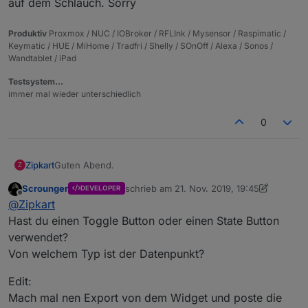
auf dem Schlauch. Sorry
Produktiv
Proxmox / NUC / IOBroker / RFLInk / Mysensor / Raspimatic /
Keymatic / HUE / MiHome / Tradfri / Shelly / SOnOff / Alexa / Sonos /
Wandtablet / iPad
Testsystem…
immer mal wieder unterschiedlich
0
Guten Abend.
Zipkart
Z
Scrounger
schrieb am
21. Nov. 2019, 19:45
DEVELOPER
Ich habe ein ganz lapidares Problem und habe im
zuletzt editiert von Scrounger
Offline
@
Zipkart
Forum noch keine Lösung gefunden.
Ich habe einen ganz normalen Toggle State Button
Er reagiert also wie ein Taster.
Hast du einen Toggle Button oder einen State Button
eingefügt. Dieser Soll eine Hue Lampe ein- und
Ich benötige aber einen Boole Switch als Button.
verwendet?
ausschalten. Also eine ganz simple Fragestellung.
Ist wahrscheinlich ganz einfach, aber ich stehe gerade
Von welchem Typ ist der Datenpunkt?
Wenn ich mir das VIS anzeigen lasse wird die Lampe
auf dem Schlauch. Sorry
solange ich gedrückt halte auch eingeschaltet, sobald
Edit:
ich nicht mehr drücke schaltet sich die Lampe aus.
Mach mal nen Export von dem Widget und poste die