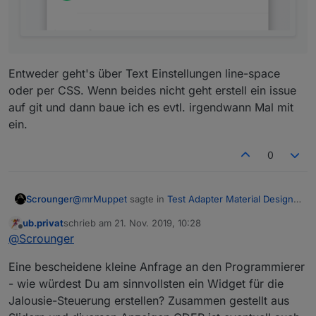
Entweder geht's über Text Einstellungen line-space
oder per CSS. Wenn beides nicht geht erstell ein issue
auf git und dann baue ich es evtl. irgendwann Mal mit
ein.
0
@
mrMuppet
sagte in
Test Adapter Material Design
Scrounger
Widgets v0.2.x
:
ub.privat
schrieb am
21. Nov. 2019, 10:28
zuletzt editiert von
Offline
Ich würde gerne eine Liste(Nav) verwenden,
@
Scrounger
die aber sowohl die Beschriftung als auch die
Hast schon mit Binding versucht?
Bilder und die Ziel-Views aus Datenpunkten
Eine bescheidene kleine Anfrage an den Programmierer
variabel bezieht. Ist das möglich?
- wie würdest Du am sinnvollsten ein Widget für die
Jalousie-Steuerung erstellen? Zusammen gestellt aus
Ausserdem fehlt mir noch eine Einstellung um
die Zeilenabstände von Beschriftung und