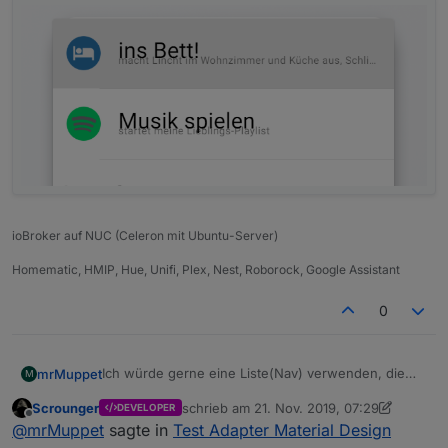
ioBroker auf NUC (Celeron mit Ubuntu-Server)
Homematic, HMIP, Hue, Unifi, Plex, Nest, Roborock, Google Assistant
0
Ich würde gerne eine Liste(Nav) verwenden, die
mrMuppet
M
aber sowohl die Beschriftung als auch die Bilder
Scrounger
schrieb am
21. Nov. 2019, 07:29
DEVELOPER
und die Ziel-Views aus Datenpunkten variabel
Ausserdem fehlt mir noch eine Einstellung um die
zuletzt editiert von Scrounger
Offline
@
mrMuppet
sagte in
Test Adapter Material Design
bezieht. Ist das möglich?
Zeilenabstände von Beschriftung und Sublabel zu