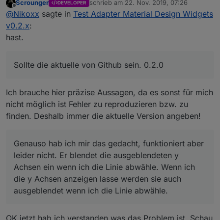
Scrounger
schrieb am
22. Nov. 2019, 07:26
DEVELOPER
zuletzt editiert von
Offline
Welche Version ist bei dir installiert? Wenn ich mir
@
Nikoxx
sagte in
Test Adapter Material Design Widgets
den Screenshot mit den ausblendeten Linien
v0.2.x
:
Sollte die aktuelle von Github sein. 0.2.0
anschaue, denke ich das du nicht die aktuelle
hast.
Version hast.
Wenn z.B. alle Datensätze die Achse von
Sollte die aktuelle von Github sein. 0.2.0
Datensatz[0] verwenden sollen, dann so:
Genauso hab ich mir das gedacht, funktioniert aber
leider nicht. Er blendet die ausgeblendeten y Achsen
Ich brauche hier präzise Aussagen, da es sonst für mich
ein wenn ich die Linie abwähle. Wenn ich die y Achsen
Du hast die Datenpunkte (Objekte) auch
anzeigen lasse werden sie auch ausgeblendet wenn
nicht möglich ist Fehler zu reproduzieren bzw. zu
entsprechend bei den beiden Widgets angepasst?
ich die Linie abwähle.
finden. Deshalb immer die aktuelle Version angeben!
Ja, Datenpunkte angelegt und die Datenpunkte im
Widget auch begrenzt.
Hast du die Anzahl der Datenpunkte begrenzt?
Genauso hab ich mir das gedacht, funktioniert aber
leider nicht. Er blendet die ausgeblendeten y
Achsen ein wenn ich die Linie abwähle. Wenn ich
?
die y Achsen anzeigen lasse werden sie auch
ausgeblendet wenn ich die Linie abwähle.
OK jetzt hab ich verstanden was das Problem ist. Schau