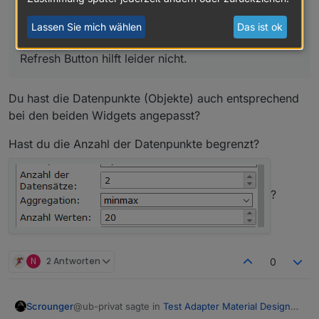
mehr an. Wenn ich dann wieder unter 7 Tagen
auswähle, dauert es manchmal einige min bis etwas
Lassen Sie mich wählen
Das ist ok
angezeigt wird oder es passiert nichts. Auch der
Refresh Button hilft leider nicht.
Du hast die Datenpunkte (Objekte) auch entsprechend
bei den beiden Widgets angepasst?
Hast du die Anzahl der Datenpunkte begrenzt?
?
N
2 Antworten
0
@ub-privat sagte in
Test Adapter Material Design
Scrounger