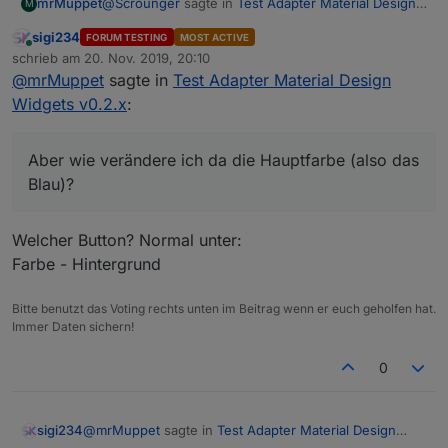
@
Scrounger
sagte in
Test Adapter Material Design
mrMuppet
M
Widgets v0.2.x
:
sigi234
FORUM TESTING
MOST ACTIVE
Online
Am besten ist ein Bild im 16:9 Format zu
schrieb am
20. Nov. 2019, 20:10
zuletzt editiert von
verwenden. Wenn du ein Icon nutzen
@
mrMuppet
sagte in
Test Adapter Material Design
Gelingt mir leider nicht richtig. Aber ich glaube ich
möchtest, dann erstellt dir das im 16:9 Format,
Widgets v0.2.x
:
sollte sowieso besser die Buttons nehmen. Aber
dann sieht es damit auch gut aus.
wie verändere ich da die Hauptfarbe (also das
Blau)?
Aber wie verändere ich da die Hauptfarbe (also das
Blau)?
Welcher Button? Normal unter:
Farbe - Hintergrund
Bitte benutzt das Voting rechts unten im Beitrag wenn er euch geholfen hat.
Immer Daten sichern!
0
@
mrMuppet
sagte in
Test Adapter Material Design
sigi234