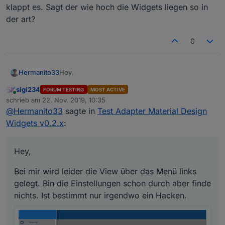
klappt es. Sagt der wie hoch die Widgets liegen so in
der art?
0
Hey,
Hermanito33
sigi234
FORUM TESTING
MOST ACTIVE
Bei mir wird leider die View über das Menü links
Online
schrieb am
22. Nov. 2019, 10:35
gelegt. Bin die Einstellungen schon durch aber
zuletzt editiert von
@
Hermanito33
sagte in
Test Adapter Material Design
finde nichts. Ist bestimmt nur irgendwo ein
Hacken.
Widgets v0.2.x
:
Hey,
Bei mir wird leider die View über das Menü links
gelegt. Bin die Einstellungen schon durch aber finde
nichts. Ist bestimmt nur irgendwo ein Hacken.