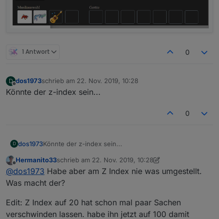
1 Antwort
0
dos1973
schrieb am
22. Nov. 2019, 10:28
D
zuletzt editiert von
Offline
Könnte der z-index sein...
0
dos1973
Könnte der z-index sein...
D
Hermanito33
schrieb am
22. Nov. 2019, 10:28
zuletzt editiert von Hermanito33
Offline
@
dos1973
Habe aber am Z Index nie was umgestellt.
Was macht der?
Edit: Z Index auf 20 hat schon mal paar Sachen
verschwinden lassen. habe ihn jetzt auf 100 damit