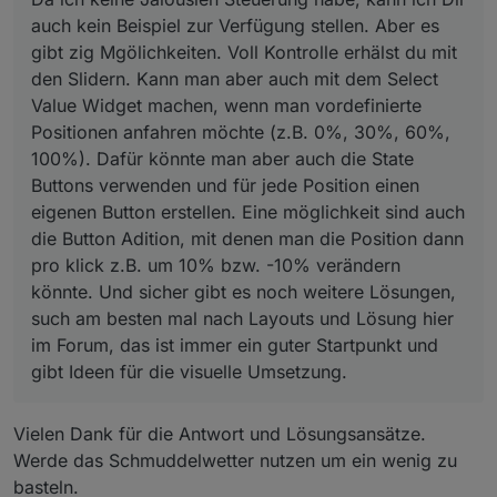
Hast du die Anzahl der Datenpunkte begrenzt?
wieder unter 7 Tagen auswähle, dauert es
gibt Ideen für die visuelle Umsetzung.
auch kein Beispiel zur Verfügung stellen. Aber es
manchmal einige min bis etwas angezeigt wird
gibt zig Mgölichkeiten. Voll Kontrolle erhälst du mit
oder es passiert nichts. Auch der Refresh
Button hilft leider nicht.
den Slidern. Kann man aber auch mit dem Select
Value Widget machen, wenn man vordefinierte
?
Positionen anfahren möchte (z.B. 0%, 30%, 60%,
100%). Dafür könnte man aber auch die State
Buttons verwenden und für jede Position einen
eigenen Button erstellen. Eine möglichkeit sind auch
die Button Adition, mit denen man die Position dann
pro klick z.B. um 10% bzw. -10% verändern
könnte. Und sicher gibt es noch weitere Lösungen,
such am besten mal nach Layouts und Lösung hier
im Forum, das ist immer ein guter Startpunkt und
gibt Ideen für die visuelle Umsetzung.
Vielen Dank für die Antwort und Lösungsansätze.
Werde das Schmuddelwetter nutzen um ein wenig zu
basteln.