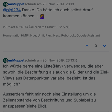
Widgets v0.2.x
:
mrMuppet
schrieb am
20. Nov. 2019, 20:13
M
zuletzt editiert von
Offline
@
sigi234
Danke. Da hätte ich auch selbst drauf
Aber wie verändere ich da die Hauptfarbe (also
das Blau)?
kommen können...
Welcher Button? Normal unter:
Farbe - Hintergrund
ioBroker auf NUC (Celeron mit Ubuntu-Server)
Homematic, HMIP, Hue, Unifi, Plex, Nest, Roborock, Google Assistant
0
mrMuppet
schrieb am
20. Nov. 2019, 23:13
M
zuletzt editiert von mrMuppet
Offline
Ich würde gerne eine Liste(Nav) verwenden, die aber
sowohl die Beschriftung als auch die Bilder und die Ziel-
Views aus Datenpunkten variabel bezieht. Ist das
möglich?
Ausserdem fehlt mir noch eine Einstellung um die
Zeilenabstände von Beschriftung und Sublabel zu
anzupassen(siehe Bild).