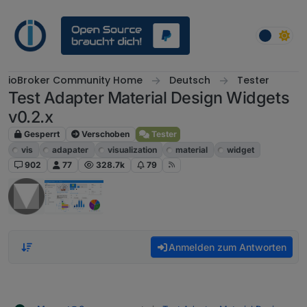
Weiter zum Inhalt
ioBroker Community Home
Deutsch
Tester
Test Adapter Material Design Widgets
v0.2.x
Gesperrt
Verschoben
Tester
vis
adapater
visualization
material
widget
902
77
328.7k
79
Anmelden zum Antworten