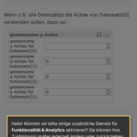
Wenn z.B. alle Datensätze die Achse von Datensatz[0]
verwenden sollen, dann so:
Hab mal deine beiden Widgets zum "Zeitraum" und
Hallo! Könnten wir bitte einige zusätzliche Dienste für
"Refresh" importiert. Bei der Zeitwahl aktualisiert er
Funktionalität & Analytics
aktivieren? Sie können Ihre
bis 7 Tage und danach zeigt er den chart nicht
Zustimmung später jederzeit ändern oder zurückziehen.