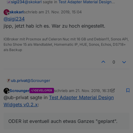
@
skokarl
sagte in
Test Adapter Material Design
sigi234
Widgets v0.2.x
:
skokarl
schrieb am
21. Nov. 2019, 15:04
S
zuletzt editiert von
Offline
@
sigi234
@
sigi234
jipp, jetzt hab ich es. War zu hoch eingestellt.
Das geht normalerweise automatisch und hängt mit
ssigi, an welcher Stelle stellst Du ein, dass in der
dem Zeitintervall zusammen
X -Achse die Uhrzeit mehrstellig angezeigt wird,
IOBroker mit Proxmox auf Celeron Nuc mit 16 GB und Debian11, Sonos API,
und nicht wie bei mir
Echo Show 15 als Wandtablet, Homematic IP, HUE, Sonos, Echos, DS718+
nur die volle Stunde ? ( Daten kommen vom
als Backup
Spritpreis Tankerkönig )
Ich find es nicht.
0
@
Scrounger
ub.privat
Scrounger
schrieb am
21. Nov. 2019, 16:31
DEVELOPER
Eine bescheidene kleine Anfrage an den
zuletzt editiert von Scrounger
Offline
@ub-privat sagte in
Test Adapter Material Design
Programmierer - wie würdest Du am sinnvollsten ein
Widget für die Jalousie-Steuerung erstellen?
Widgets v0.2.x
:
Zusammen gestellt aus Slidern und diversen
Anzeigen ODER ist eventuell auch etwas Ganzes
"geplant".
ODER ist eventuell auch etwas Ganzes "geplant".
Man sehe mir meine naive Nachfrage nach, mit jedem
Tag probieren und studieren lernt man dazu. Eine