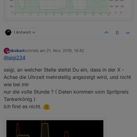
1 Antwort
0
skokarl
schrieb am
21. Nov. 2019, 14:42
S
zuletzt editiert von
Offline
@
sigi234
ssigi, an welcher Stelle stellst Du ein, dass in der X -
Achse die Uhrzeit mehrstellig angezeigt wird, und nicht
wie bei mir
nur die volle Stunde ? ( Daten kommen vom Spritpreis
Tankerkönig )
Ich find es nicht.