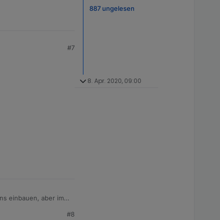
887 ungelesen
#7
8. Apr. 2020, 09:00
ns einbauen, aber im
cht auf Verschnitt auf
#8
est so aussieht