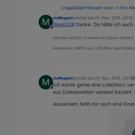
@
mrMuppet
sagte in
Test Ad
sigi234
mrMuppet
schrieb am
20. Nov. 2019, 20:13
M
zuletzt editiert von
@
sigi234
Danke. Da hätte ich auch
Aber wie verändere ich da 
Offline
ioBroker auf NUC (Celeron mit Ubuntu-Server)
Welcher Button? Normal unte
Farbe - Hintergrund
Homematic, HMIP, Hue, Unifi, Plex, Nest, Robor
mrMuppet
schrieb am
20. Nov. 2019, 23:13
M
zuletzt editiert von mrMuppet
Ich würde gerne eine Liste(Nav) ver
Offline
aus Datenpunkten variabel bezieht. 
Ausserdem fehlt mir noch eine Eins