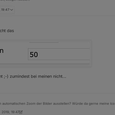
, 19:47
cht das
t ;-) zumindest bei meinen nicht...
n automatischen Zoom der Bilder ausstellen? Würde da gerne meine Ico
 Textfeldes immer an den Text angepasst und das Bild wird ohne Rücksi
 2019, 19:47
e Breite vergrößert.
ch übrigens spitze! Suche
schon lange
danach, auch weil er bei Google N
 Scrounger