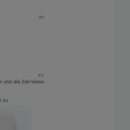
#11
#12
r und die Ziel-Views
l zu