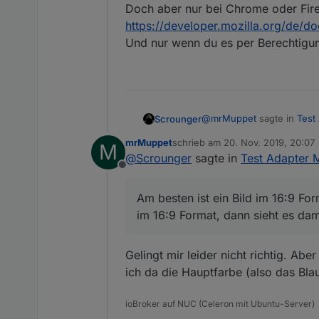
Doch aber nur bei Chrome oder Fire
https://developer.mozilla.org/de/d
Und nur wenn du es per Berechtigun
@
mrMuppet
sagte in
Test
Scrounger
mrMuppet
schrieb am
20. Nov. 2019, 20:07
M
zuletzt editiert von
@
Scrounger
sagte in
Test Adapter 
Kann ich bei den cards
Offline
Per Editor nicht, geht aber
Am besten ist ein Bild im 16:9 Fo
Am besten ist ein Bild im 
im 16:9 Format, dann sieht es dam
Format, dann sieht es dami
@
dos1973
sagte in
Test A
Gelingt mir leider nicht richtig. Ab
ich da die Hauptfarbe (also das Bla
ioBroker auf NUC (Celeron mit Ubuntu-Server)