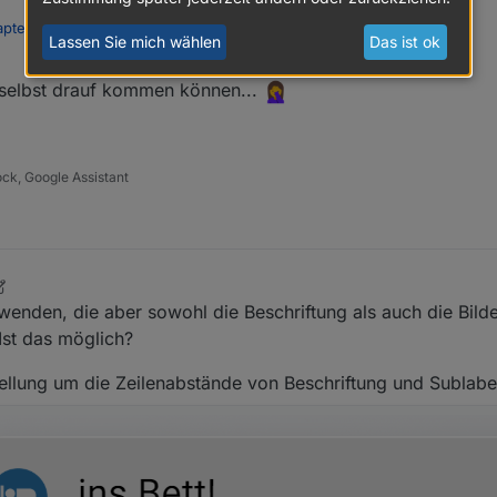
apter Material Design Widgets v0.2.x
:
Lassen Sie mich wählen
Das ist ok
 selbst drauf kommen können...
die Hauptfarbe (also das Blau)?
r:
ock, Google Assistant
wenden, die aber sowohl die Beschriftung als auch die Bilde
Ist das möglich?
tellung um die Zeilenabstände von Beschriftung und Sublabe