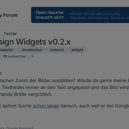
y Forum
Tester
sign Widgets v0.2.x
dapater
visualization
material
widget
79
beobachtet
ischen Zoom der Bilder ausstellen? Würde da gerne meine 
Textfeldes immer an den Text angepasst und das Bild wird
ehende Breite vergrößert.
s spitze! Suche
schon lange
danach, auch weil er bei Googl
ock, Google Assistant