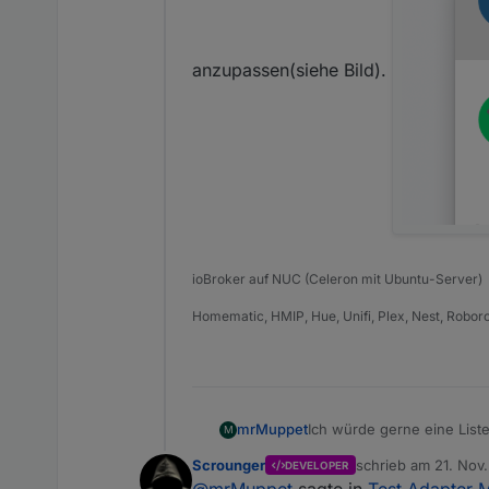
anzupassen(siehe Bild).
ioBroker auf NUC (Celeron mit Ubuntu-Server)
Homematic, HMIP, Hue, Unifi, Plex, Nest, Robor
Ich würde gerne eine List
mrMuppet
M
Datenpunkten variabel bezi
Scrounger
schrieb am
21. Nov.
DEVELOPER
Ausserdem fehlt mir noch eine Einstellung um die Zeilenabstände von Beschriftung und Sublabel zu anzupassen(siehe
zuletzt editiert von