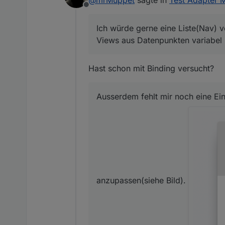
@
mrMuppet
sagte in
Test Adapter M
Offline
Ich würde gerne eine Liste(Nav) v
Views aus Datenpunkten variabel b
Bild).
Hast schon mit Binding versucht?
Ausserdem fehlt mir noch eine Ei
anzupassen(siehe Bild).