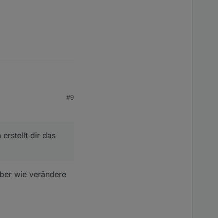
#9
rstellt dir das
lt dir das im 16:9
 Aber wie verändere