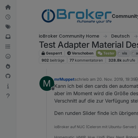
Weiter zum Inhalt
Communit
ioBroker Community Home
Deutsch
Test Adapter Material De
Gesperrt
Verschoben
Tester
vis
a
902
beiträge
77
kommentatoren
328.8k
aufrufe
mrMuppet
schrieb am
20. Nov. 2019, 19:39
M
zuletzt editiert von mrMuppet
Kann ich bei den cards den automat
Offline
aber im Moment wird die Größe des 
Verschnitt auf die zur Verfügung st
Den runden Slider finde ich übrigen
ioBroker auf NUC (Celeron mit Ubuntu-Server)
Homematic, HMIP, Hue, Unifi, Plex, Nest, Robor