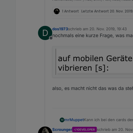
1 Antwort
Letzte Antwort
20. Nov. 2019
dos1973
schrieb am
20. Nov. 2019, 19:43
D
zuletzt editiert von
nochmals eine kurze Frage, was ma
Offline
also, es macht nicht das was da steh
Kann ich bei den cards de
mrMuppet
M
Moment wird die Größe des
Scrounger
schrieb am
20. Nov.
DEVELOPER
die zur Verfügung stehend
Den runden Slider finde i
zuletzt editiert von