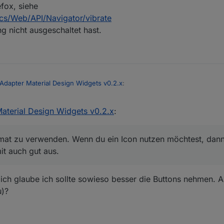
fox, siehe
ocs/Web/API/Navigator/vibrate
g nicht ausgeschaltet hast.
 Adapter Material Design Widgets v0.2.x
:
Material Design Widgets v0.2.x
:
 den automatischen Zoom der Bilder ausstellen?
 sicher per css.
rmat zu verwenden. Wenn du ein Icon nutzen möchtest, dann e
16:9 Format zu verwenden. Wenn du ein Icon nutzen möchtest, dann erstel
it auch gut aus.
t auch gut aus.
dapter Material Design Widgets v0.2.x
:
er ich glaube ich sollte sowieso besser die Buttons nehmen.
u)?