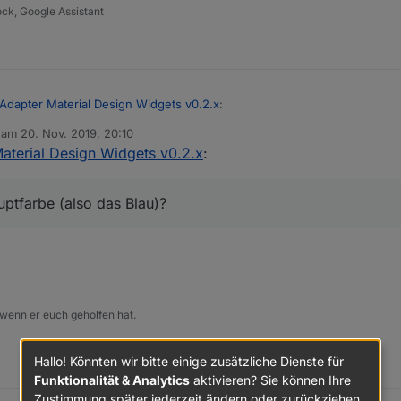
ock, Google Assistant
oder Firefox, siehe
 was da steht ;-) zumindest bei meinen nicht...
.org/de/docs/Web/API/Navigator/vibrate
rechtigung nicht ausgeschaltet hast.
 Adapter Material Design Widgets v0.2.x
:
b am
20. Nov. 2019, 20:10
editiert von
aterial Design Widgets v0.2.x
:
im 16:9 Format zu verwenden. Wenn du ein Icon nutzen möchtest, dann ers
amit auch gut aus.
ichtig. Aber ich glaube ich sollte sowieso besser die Buttons nehmen. Ab
lau)?
ptfarbe (also das Blau)?
 wenn er euch geholfen hat.
Hallo! Könnten wir bitte einige zusätzliche Dienste für
Funktionalität & Analytics
aktivieren? Sie können Ihre
Zustimmung später jederzeit ändern oder zurückziehen.