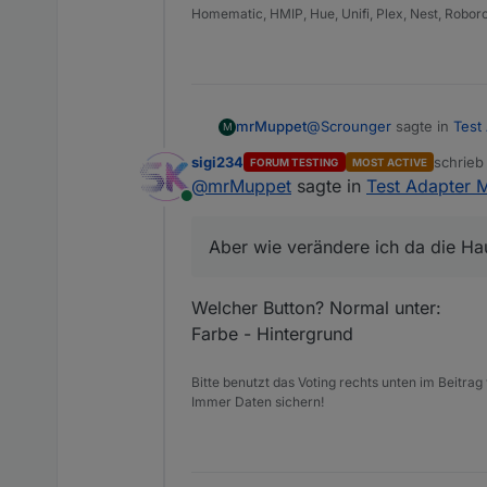
Homematic, HMIP, Hue, Unifi, Plex, Nest, Robor
Doch aber nur bei Chrome 
also, es macht nicht das
https://developer.mozilla
Und nur wenn du es per Be
@
Scrounger
sagte in
Test
mrMuppet
M
sigi234
schrie
FORUM TESTING
MOST ACTIVE
zuletzt 
@
mrMuppet
sagte in
Test Adapter M
Am besten ist ein Bild 
Online
Format, dann sieht es d
Gelingt mir leider nicht r
die Hauptfarbe (also das B
Aber wie verändere ich da die Hau
Welcher Button? Normal unter:
Farbe - Hintergrund
Bitte benutzt das Voting rechts unten im Beitrag
Immer Daten sichern!