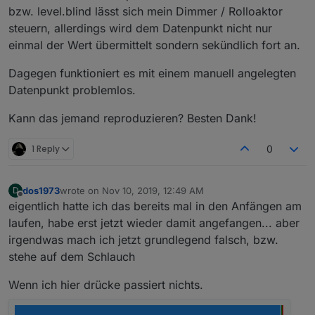
bzw. level.blind lässt sich mein Dimmer / Rolloaktor
steuern, allerdings wird dem Datenpunkt nicht nur
einmal der Wert übermittelt sondern sekündlich fort an.
Dagegen funktioniert es mit einem manuell angelegten
Datenpunkt problemlos.
Kann das jemand reproduzieren? Besten Dank!
1 Reply
0
dos1973
wrote on
Nov 10, 2019, 12:49 AM
D
last edited by
Offline
eigentlich hatte ich das bereits mal in den Anfängen am
laufen, habe erst jetzt wieder damit angefangen... aber
irgendwas mach ich jetzt grundlegend falsch, bzw.
stehe auf dem Schlauch
Wenn ich hier drücke passiert nichts.