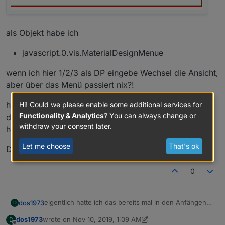
als Objekt habe ich
javascript.0.vis.MaterialDesignMenue
wenn ich hier 1/2/3 als DP eingebe Wechsel die Ansicht,
aber über das Menü passiert nix?!
hat jemand eine Tipp für mich.
Hi! Could we please enable some additional services for
Functionality & Analytics
? You can always change or
den js-controller auf 2.xx habe ich upgedatet... hat
withdraw your consent later.
hoffentlich nix damit zu tun.
Let me choose
That's ok
Danke
0
eigentlich hatte ich das bereits mal in den Anfängen
dos1973
D
am laufen, habe erst jetzt wieder damit angefangen...
dos1973
wrote on
Nov 10, 2019, 1:09 AM
D
aber irgendwas mach ich jetzt grundlegend falsch,
Wenn ich hier drücke passiert nichts.
last edited by dos1973
Nov 10, 2019, 2:18 AM