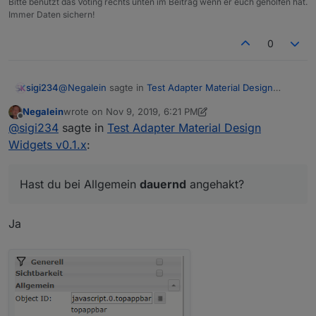
Bitte benutzt das Voting rechts unten im Beitrag wenn er euch geholfen hat.
Immer Daten sichern!
0
@
Negalein
sagte in
Test Adapter Material Design
sigi234
Widgets v0.1.x
:
Negalein
wrote on
Nov 9, 2019, 6:21 PM
last edited by Negalein
Nov 9, 2019, 7:33 PM
Offline
@
Scrounger
@
sigi234
sagte in
Test Adapter Material Design
Widgets v0.1.x
:
Hast du bei Allgemein
An was könnte es liegen, dass manche Widget
dauernd
angehakt?
über der Topappbar liegen?
Hast du bei Allgemein
dauernd
angehakt?
Toppappbar = Z-Index: 100
Widget = Z-Index: 50
Ja