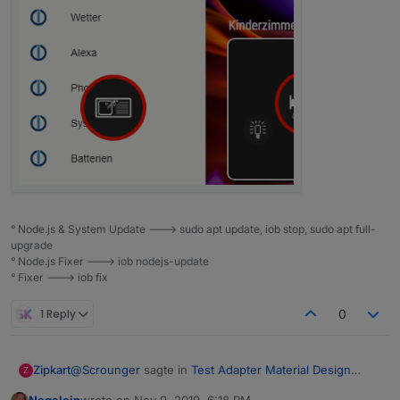
° Node.js & System Update ---> sudo apt update, iob stop, sudo apt full-
upgrade
° Node.js Fixer ---> iob nodejs-update
° Fixer ---> iob fix
1 Reply
0
@
Scrounger
sagte in
Test Adapter Material Design
Zipkart
Z
Widgets v0.1.x
: