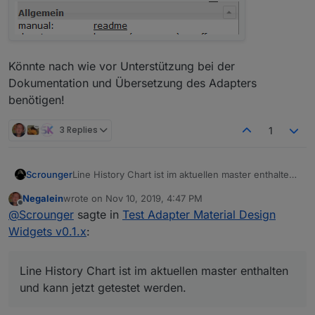
Könnte nach wie vor Unterstützung bei der
Dokumentation und Übersetzung des Adapters
benötigen!
3 Replies
1
Line History Chart ist im aktuellen master enthalten
Scrounger
und kann jetzt getestet werden. Notwendige
Negalein
wrote on
Nov 10, 2019, 4:47 PM
Einstellungen sind hier beschrieben:
last edited by
Offline
@
Scrounger
sagte in
Test Adapter Material Design
https://github.com/Scrounger/ioBroker.vis-
materialdesign#line-history-chart
Widgets v0.1.x
:
Line History Chart ist im aktuellen master enthalten
und kann jetzt getestet werden.