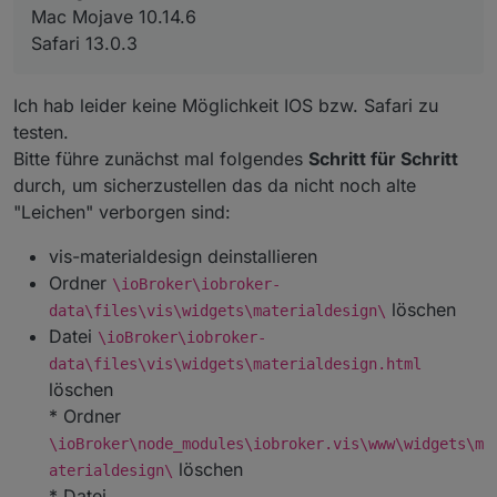
Mac Mojave 10.14.6
Safari 13.0.3
Ich hab leider keine Möglichkeit IOS bzw. Safari zu
testen.
Bitte führe zunächst mal folgendes
Schritt für Schritt
durch, um sicherzustellen das da nicht noch alte
"Leichen" verborgen sind:
vis-materialdesign deinstallieren
Ordner
\ioBroker\iobroker-
löschen
data\files\vis\widgets\materialdesign\
Datei
\ioBroker\iobroker-
data\files\vis\widgets\materialdesign.html
löschen
* Ordner
\ioBroker\node_modules\iobroker.vis\www\widgets\m
löschen
aterialdesign\
* Datei