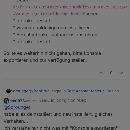
D:\Projekte\ioBroker\node_modules\iobroker.vis\ww
löschen
w\widgets\materialdesign.html
* iobroker restart
* vis-materialdesign neu installieren
* Befehl iobroker upload vis ausführen
* iobroker restart
Sollte es weiterhin nicht gehen, bitte konsole
exportieren und zur verfügung stellen.
0
@
BobBruni
sagte in
Test Adapter Material Design
Scrounger
Widgets v0.1.x
:
dos1973
wrote on
Nov 10, 2019, 2:09 PM
D
last edited by dos1973
Nov 10, 2019, 3:09 PM
Offline
@
Scrounger
Wähle ich einen Datenpunkt mit der Rolle
level.dimmer bzw. level.blind lässt sich mein
habe alles deinstalliert und neu installiert, gleiches
Muss ich testen. Mach mal nen export von dem
Dimmer / Rolloaktor steuern, allerdings wird
Verhalten...
Widget. Was ist das für ein Aktor? Hat der einen
dem Datenpunkt nicht nur einmal der Wert
ich verstehe nur nicht was mit "Konsole exportieren"
Working Datenpunkt?
@
dos1973
sagte in
Test Adapter Material Design
übermittelt sondern sekündlich fort an.