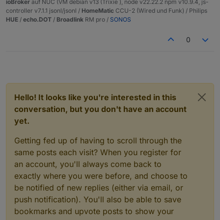
ioBroker
auf NUC (VM debian v13 (Trixie ), node v22.22.2 npm v10.9.4, js-
Fragen aufkommen und das auch mal gelesen wird
benötigen!
controller v7.1.1 jsonl/jsonl /
HomeMatic
CCU-2 (Wired und Funk) / Philips
;)
HUE
/
echo.DOT
/
Broadlink
RM pro /
SONOS
0
Hello! It looks like you're interested in this
conversation, but you don't have an account
yet.
Getting fed up of having to scroll through the
same posts each visit? When you register for
an account, you'll always come back to
exactly where you were before, and choose to
be notified of new replies (either via email, or
push notification). You'll also be able to save
bookmarks and upvote posts to show your