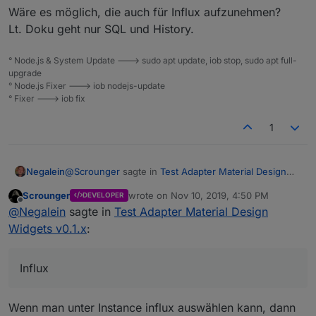
Wäre es möglich, die auch für Influx aufzunehmen?
Ich hab jetzt bei allen Widgets unter Allgemein im
Lt. Doku geht nur SQL und History.
Editor einen Link auf die Dokumentation mit den
evtl. verfügbaren Einstellungen eingefügt, in der
Könnte nach wie vor Unterstützung bei der
° Node.js & System Update ---> sudo apt update, iob stop, sudo apt full-
Hoffnung das nicht immer wieder die gleichen
Dokumentation und Übersetzung des Adapters
upgrade
Fragen aufkommen und das auch mal gelesen wird
benötigen!
° Node.js Fixer ---> iob nodejs-update
;)
° Fixer ---> iob fix
1
@
Scrounger
sagte in
Test Adapter Material Design
Negalein
Widgets v0.1.x
:
Scrounger
wrote on
Nov 10, 2019, 4:50 PM
DEVELOPER
last edited by
Offline
Line History Chart ist im aktuellen master
@
Negalein
sagte in
Test Adapter Material Design
enthalten und kann jetzt getestet werden.
Widgets v0.1.x
:
Wäre es möglich, die auch für Influx aufzunehmen?
Lt. Doku geht nur SQL und History.
Influx
Wenn man unter Instance influx auswählen kann, dann