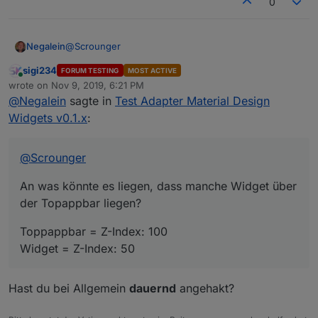
0
@
Scrounger
Negalein
sigi234
FORUM TESTING
MOST ACTIVE
An was könnte es liegen, dass manche Widget über
Online
wrote on
Nov 9, 2019, 6:21 PM
der Topappbar liegen?
last edited by
@
Negalein
sagte in
Test Adapter Material Design
Toppappbar = Z-Index: 100
Widget = Z-Index: 50
Widgets v0.1.x
:
@
Scrounger
An was könnte es liegen, dass manche Widget über
der Topappbar liegen?
Toppappbar = Z-Index: 100
Widget = Z-Index: 50
Hast du bei Allgemein
dauernd
angehakt?