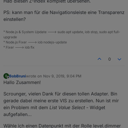
Hab diesen Z-Index komplett übersehen.
PS: kann man für die Navigationsleiste eine Transparenz
einstellen?
° Node.js & System Update ---> sudo apt update, iob stop, sudo apt full-
upgrade
° Node.js Fixer ---> iob nodejs-update
° Fixer ---> iob fix
0
BobBruni
wrote on
Nov 9, 2019, 9:04 PM
B
last edited by
Offline
Hallo Zusammen!
Scrounger, vielen Dank für diesen tollen Adapter. Bin
gerade dabei meine erste VIS zu erstellen. Nun ist mir
ein Problem mit dem
List Value Select
- Widget
aufgefallen...
Wähle ich einen Datenpunkt mit der Rolle level.dimmer