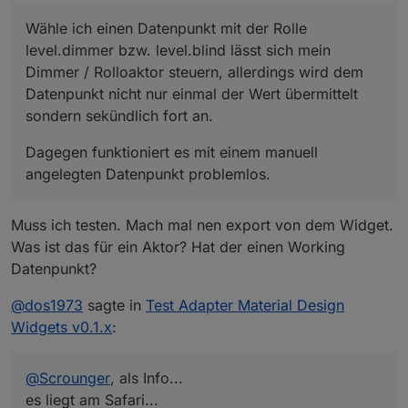
/ Rolloaktor steuern, allerdings wird dem Datenpunkt
Dagegen funktioniert es mit einem manuell
nicht nur einmal der Wert übermittelt sondern
angelegten Datenpunkt problemlos.
Wähle ich einen Datenpunkt mit der Rolle
sekündlich fort an.
Kann das jemand reproduzieren? Besten Dank!
level.dimmer bzw. level.blind lässt sich mein
Dimmer / Rolloaktor steuern, allerdings wird dem
Datenpunkt nicht nur einmal der Wert übermittelt
sondern sekündlich fort an.
Dagegen funktioniert es mit einem manuell
angelegten Datenpunkt problemlos.
Muss ich testen. Mach mal nen export von dem Widget.
Was ist das für ein Aktor? Hat der einen Working
Datenpunkt?
@
dos1973
sagte in
Test Adapter Material Design
Widgets v0.1.x
:
@
Scrounger
, als Info...
es liegt am Safari...