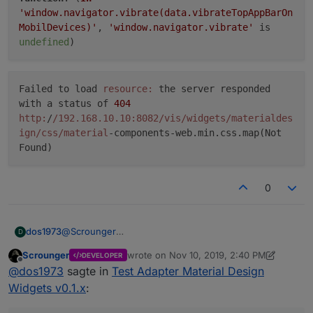
'window.navigator.vibrate(data.vibrateTopAppBarOn
MobilDevices)'
,
'window.navigator.vibrate'
is
undefined
)
Failed to load
resource:
the server responded
with a status of
404
http:
/
/192.168.10.10:8082/vis
/widgets/materialdes
ign
/css/material
-components-web.min.css.map(Not
Found)
0
@
Scrounger
dos1973
D
aus Safari, wenn ich oben links auf den Menü button
Scrounger
wrote on
Nov 10, 2019, 2:40 PM
DEVELOPER
klicke
last edited by Scrounger
Nov 10, 2019, 4:0
Offline
@
dos1973
sagte in
Test Adapter Material Design
Widgets v0.1.x
: