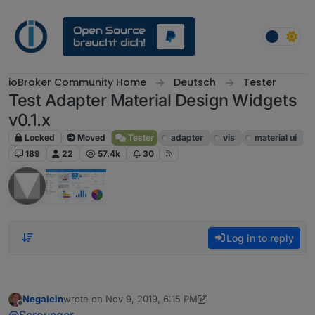
Skip to content
ioBroker Community Home
Deutsch
Tester
Test Adapter Material Design Widgets
v0.1.x
Locked
Moved
Tester
adapter
vis
material ui
189
22
57.4k
30
Log in to reply
Negalein
wrote on
Nov 9, 2019, 6:15 PM
last edited by Negalein
Nov 9, 2019, 7:16 PM
Offline