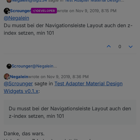
@
sigi234
sagte in
Test Adapter Material Design
Negalein
Widgets v0.1.x
:
Scrounger
wrote on
Nov 9, 2019, 8:15 PM
DEVELOPER
last edited by
Offline
Hast du bei Allgemein
dauernd
angehakt?
@
Negalein
Du musst bei der Navigationsleiste Layout auch den z-
index setzen, min 101
Ja
0
Scrounger
@
Negalein
Du musst bei der Navigationsleiste Layout auch den
Negalein
wrote on
Nov 9, 2019, 8:36 PM
z-index setzen, min 101
last edited by
Offline
@
Scrounger
sagte in
Test Adapter Material Design
Widgets v0.1.x
:
Du musst bei der Navigationsleiste Layout auch den
z-index setzen, min 101
Danke, das wars.