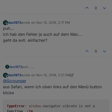
0
dos1973
wrote on
Nov 10, 2019, 2:17 PM
D
last edited by
Offline
puh...
ich hab den Fehler ja auch auf dem Mac...
geht da evtl. einfacher?
0
dos1973
puh...
D
ich hab den Fehler ja auch auf dem Mac...
dos1973
wrote on
Nov 10, 2019, 2:21 PM
D
geht da evtl. einfacher?
last edited by dos1973
Nov 10, 2019, 3:24 PM
Offline
@
Scrounger
aus Safari, wenn ich oben links auf den Menü button
klicke
TypeError
:
window
.
navigator
.
vibrate
is not a
function
. (
In