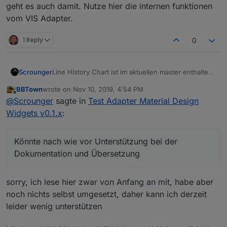
geht es auch damit. Nutze hier die internen funktionen
vom VIS Adapter.
1 Reply
0
Line History Chart ist im aktuellen master enthalten
Scrounger
und kann jetzt getestet werden. Notwendige
BBTown
wrote on
Nov 10, 2019, 4:54 PM
Einstellungen sind hier beschrieben:
last edited by
Offline
@
Scrounger
sagte in
Test Adapter Material Design
https://github.com/Scrounger/ioBroker.vis-
materialdesign#line-history-chart
Widgets v0.1.x
:
Könnte nach wie vor Unterstützung bei der
Dokumentation und Übersetzung
sorry, ich lese hier zwar von Anfang an mit, habe aber
Ich hab jetzt bei allen Widgets unter Allgemein im
noch nichts selbst umgesetzt, daher kann ich derzeit
Editor einen Link auf die Dokumentation mit den
leider wenig unterstützen
evtl. verfügbaren Einstellungen eingefügt, in der
Könnte nach wie vor Unterstützung bei der
Hoffnung das nicht immer wieder die gleichen
Dokumentation und Übersetzung des Adapters