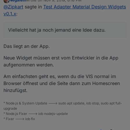
Negalein
wrote on
Nov 9, 2019, 6:18 PM
last edited by
Offline
@
Zipkart
@
Zipkart
sagte in
Test Adapter Material Design Widgets
Stetz Mal den initDelay hoch auf 500/750/1000.
v0.1.x
:
DANKE
Das hat für den normalen Browser funktioniert bei 750
ging es beim Hauptview. bei einem kleineren View ging
Leider funktioniert die Anzeige über die IOBroker Vis
Vielleicht hat ja noch jemand eine Idee dazu.
es schon mit 500. Es scheint an der Anzahl der
App immer noch nicht.
Widgets zu liegen.
Vielleicht hat ja noch jemand eine Idee dazu.
Das liegt an der App.
Neue Widget müssen erst vom Entwickler in die App
aufgenommen werden.
Am einfachsten geht es, wenn du die VIS normal im
Browser öffnest und die Seite dann zum Homescreen
hinzufügst.
° Node.js & System Update ---> sudo apt update, iob stop, sudo apt full-
upgrade
° Node.js Fixer ---> iob nodejs-update
° Fixer ---> iob fix