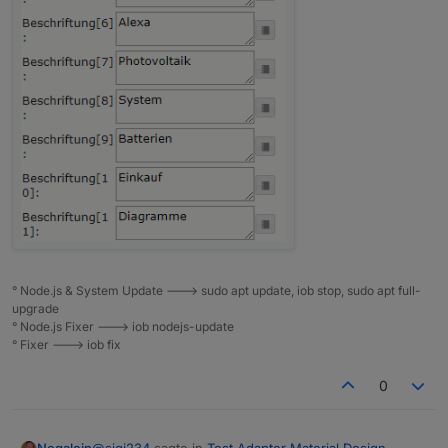
° Node.js & System Update ---> sudo apt update, iob stop, sudo apt full-
upgrade
° Node.js Fixer ---> iob nodejs-update
° Fixer ---> iob fix
0