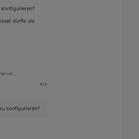
 konfigurieren?
uell dürfte sie
ipt ein
 im Table-Widget. An
#25
 wird, beim Erstellen
 ändert.
zu konfigurieren?