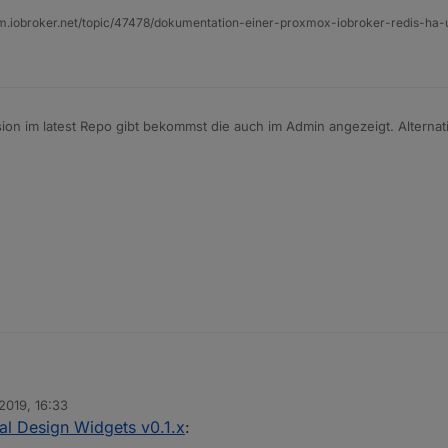
um.iobroker.net/topic/47478/dokumentation-einer-proxmox-iobroker-redis-h
Feld dataJSON in eine aktive Verbindung zu einem Datenpunkt zu konfigu
n im latest Repo gibt bekommst die auch im Admin angezeigt. Alternativ
ne Möglichkeit die Höhe einer Zeile in der Tabelle zu steuern? Aktuell d
röße ich einstelle.
2019, 16:33
ts, baue auch gerade meine VIS auf diese um. Dabei ist mir aufgefallen
al Design Widgets v0.1.x
:
obroker.pro
geladen werden.