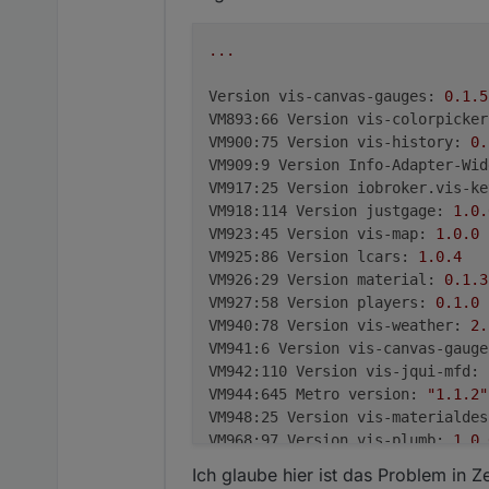
...
Version vis-canvas-gauges:
0.1
.5
VM893:66 Version vis-colorpicker
VM900:75 Version vis-history:
0.
VM909:9 Version Info-Adapter-Wid
VM917:25 Version iobroker.vis-ke
VM918:114 Version justgage:
1.0
.
VM923:45 Version vis-map:
1.0
.0
VM925:86 Version lcars:
1.0
.4
VM926:29 Version material:
0.1
.3
VM927:58 Version players:
0.1
.0
VM940:78 Version vis-weather:
2.
VM941:6 Version vis-canvas-gauge
VM942:110 Version vis-jqui-mfd:
VM944:645 Metro version:
"1.1.2"
VM948:25 Version vis-materialdes
VM968:97 Version vis-plumb:
1.0
.
conn.js:1137 Error:
can't
render
Ich glaube hier ist das Problem in 
conn.js:1137 Error: 0 - TypeErro