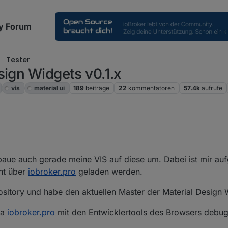
y Forum
Tester
sign Widgets v0.1.x
vis
material ui
189
beiträge
22
kommentatoren
57.4k
aufrufe
baue auch gerade meine VIS auf diese um. Dabei ist mir auf
ht über
iobroker.pro
geladen werden.
sitory und habe den aktuellen Master der Material Design Wi
ia
iobroker.pro
mit den Entwicklertools des Browsers debug