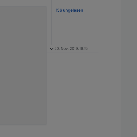
156 ungelesen
20. Nov. 2019, 19:15
.exception
is
not
a
function