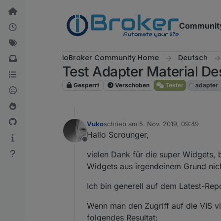
Weiter zum Inhalt
Communit
ioBroker Community Home
Deutsch
Test Adapter Material De
Gesperrt
Verschoben
Tester
adapter
Vuko
schrieb am
5. Nov. 2019, 09:49
zuletzt editiert von
Hallo Scrounger,
Offline
vielen Dank für die super Widgets, 
Widgets aus irgendeinem Grund nic
Ich bin generell auf dem Latest-Repo
Wenn man den Zugriff auf die VIS v
folgendes Resultat: