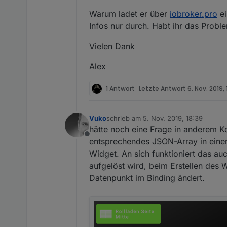
conn.js:1137 Error:
1
-
at
O
Warum ladet er über
iobroker.pro
ei
conn.js:1137 Error:
2
-
at
O
Infos nur durch. Habt ihr das Prob
conn.js:1137 Error:
3
-
at
n
conn.js:1137 Error:
4
-
at
t
Vielen Dank
conn.js:1137 Error:
5
-
at
r
conn.js:1137 Error:
6
-
at
F
Alex
conn.js:1137 Error:
7
-
at
F
conn.js:1137 Error:
8
-
at
O
1 Antwort
Letzte Antwort
6. Nov. 2019, 
conn.js:1137 Error:
9
-
at
O
conn.js:1137 Error:
10
-
at
Vuko
schrieb am
5. Nov. 2019, 18:39
zuletzt editiert von
...
hätte noch eine Frage in anderem Kon
Offline
entsprechendes JSON-Array in eine
Widget. An sich funktioniert das au
aufgelöst wird, beim Erstellen des 
Datenpunkt im Binding ändert.