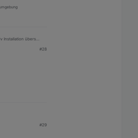
a-umgebung
rieren?
 Installation übers
ürfte sie immer gleich
#28
#29
, dass die Widgets aus