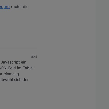
roker.pro/lib/js/jquery-1.11.2.min.js:2:2622),
<anonymou
er.pro
routet die
js:76:475)
.min.js:76:256)
38)
stom.min.js:58:2982)
stom.min.js:58:3631)
/can.custom.min.js:58:1267)
436:33)
#24
 Javascript ein
SON-Feld im Table-
ur einmalig
 obwohl sich der