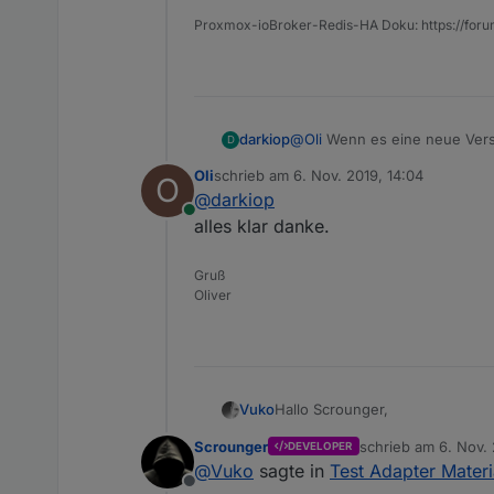
Proxmox-ioBroker-Redis-HA Doku: https://for
Ist es irgendwie möglich, das 
darkiop
@
Oli
Wenn es eine neue Versio
D
Und noch eine Frage: gibt es ei
Github Repo.
Oli
schrieb am
6. Nov. 2019, 14:04
O
groß bleiben, egal, welche Fontg
zuletzt editiert von
@
darkiop
Vielen Dank!
Online
alles klar danke.
Gruß
Oliver
Hallo Scrounger,
Vuko
Scrounger
schrieb am
6. Nov. 
DEVELOPER
vielen Dank für die super Widge
zuletzt editiert von
@
Vuko
sagte in
Test Adapter Materi
irgendeinem Grund nicht über
i
Offline