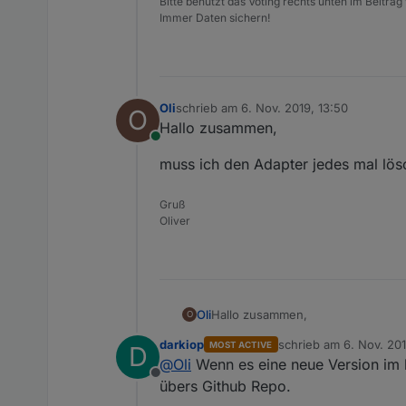
Bitte benutzt das Voting rechts unten im Beitrag
Immer Daten sichern!
Oli
schrieb am
6. Nov. 2019, 13:50
O
zuletzt editiert von
Hallo zusammen,
Online
muss ich den Adapter jedes mal lösc
Gruß
Oliver
Hallo zusammen,
Oli
O
darkiop
schrieb am
6. Nov. 201
MOST ACTIVE
D
muss ich den Adapter jedes mal lö
zuletzt editiert von
@
Oli
Wenn es eine neue Version im l
Offline
übers Github Repo.