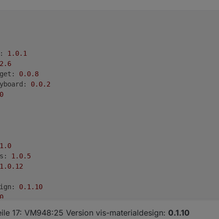
:
1.0
.1
2
.6
get:
0.0
.8
yboard:
0.0
.2
0
1
.0
s:
1.0
.5
1.0
.12
ign:
0.1
.10
0
tplVis-materialdesign-Drawer
w00057
on
"Home_Neu":
Zeile 17: VM948:25 Version vis-materialdesign:
0.1.10
r: console.exception is not a functionTypeError:
console