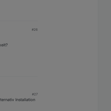
#26
keit?
#27
rnativ Installation