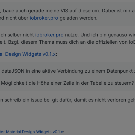
-Repository und habe den aktuellen Master der Material Design Widgets in
, baue auch gerade meine VIS auf diese um. Dabei ist mir a
IS via
iobroker.pro
mit den Entwicklertools des Browsers debuggt, erhä
nd nicht über
iobroker.pro
geladen werden.
 in Zeile 17: VM948:25 Version vis-materialdesign:
0.1.10
ich selber nicht
iobroker.pro
nutze. Und ich bin genauso wie
: 0.1.5

rpicker: 1.0.1

elt. Bzgl. diesem Thema muss dich an die offiziellen von I
ro
eine andere Version, als ich installiert hab? Ich dachte
iobroker.pro
rou
ory: 0.2.6

ch und mglw. schon gelöst?
ter-Widget: 0.0.8

al Design Widgets v0.1.x
:
.vis-keyboard: 0.0.2

e: 1.0.0

 1.0.0

ld dataJSON in eine aktive Verbindung zu einem Datenpunkt 
.0.4

: 0.1.3

Möglichkeit die Höhe einer Zeile in der Tabelle zu steuern?
 0.1.0

her: 2.1.0

s-gauges: 1.0.5

schreib ein issue bei git dafür, damit es nicht verloren geh
i-mfd: 1.0.12

"1.1.2"

rialdesign: 0.1.10

b: 1.0.0

 render tplVis-materialdesign-Drawer w00057 on "Home_Neu
ter Material Design Widgets v0.1.x
:
ypeError: console.exception is not a functionTypeError: 