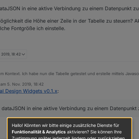
 dataJSON in eine aktive Verbindung zu einem Datenpunkt zu
glichkeit die Höhe einer Zeile in der Tabelle zu steuern? Akt
che Fontgröße ich einstelle.
. 2019, 18:42
 Kontext. Ich habe nun die Tabelle getestet und erstelle mittels Javascr
einem Datenpunkt. Das übernehme ich via Binding in das dataJSON-Feld
b am
5. Nov. 2019, 18:42
 habe nur das Problem, dass das Binding scheinbar nur einmalig aufgelöst
editiert von
al Design Widgets v0.1.x
:
gen keine Aktualisierungen mehr, obwohl sich der Datenpunkt im Binding
ld dataJSON in eine aktive Verbindung zu einem Datenpunkt 
Hallo! Könnten wir bitte einige zusätzliche Dienste für
Funktionalität & Analytics
aktivieren? Sie können Ihre
Zustimmung später jederzeit ändern oder zurückziehen.