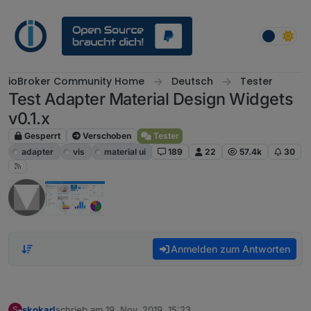
Weiter zum Inhalt
ioBroker Community Home
Deutsch
Tester
Test Adapter Material Design Widgets
v0.1.x
Gesperrt
Verschoben
Tester
adapter
vis
material ui
189
22
57.4k
30
Anmelden zum Antworten
skokarl
schrieb am
19. Nov. 2019, 15:23
S