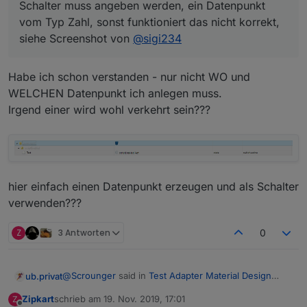
Schalter muss angeben werden, ein Datenpunkt
vom Typ Zahl, sonst funktioniert das nicht korrekt,
siehe Screenshot von
@
sigi234
Habe ich schon verstanden - nur nicht WO und
WELCHEN Datenpunkt ich anlegen muss.
Irgend einer wird wohl verkehrt sein???
hier einfach einen Datenpunkt erzeugen und als Schalter
verwenden???
Z
3 Antworten
0
@
Scrounger
said in
Test Adapter Material Design
ub.privat
Widgets v0.1.x
:
Zipkart
schrieb am
19. Nov. 2019, 17:01
Z
zuletzt editiert von