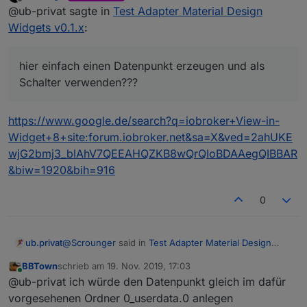
zuletzt editiert von
Offline
Schalter muss angeben werden, ein Datenpunkt
@ub-privat sagte in
Test Adapter Material Design
vom Typ Zahl, sonst funktioniert das nicht
Widgets v0.1.x
:
Habe ich schon verstanden - nur nicht WO und
korrekt, siehe Screenshot von
@
sigi234
WELCHEN Datenpunkt ich anlegen muss.
Irgend einer wird wohl verkehrt sein???
hier einfach einen Datenpunkt erzeugen und als
Schalter verwenden???
hier einfach einen Datenpunkt erzeugen und als
Schalter verwenden???
https://www.google.de/search?q=iobroker+View-in-
Widget+8+site:forum.iobroker.net&sa=X&ved=2ahUKE
wjG2bmj3_blAhV7QEEAHQZKB8wQrQIoBDAAegQIBBAR
&biw=1920&bih=916
0
@
Zipkart
sagte in
Test Adapter Material Design
@
Scrounger
said in
Test Adapter Material Design
ub.privat
Widgets v0.1.x
:
Widgets v0.1.x
:
BBTown
schrieb am
19. Nov. 2019, 17:03
Hmmm. Ich hab leider das Problem immer
zuletzt editiert von
Online
Schalter muss angeben werden, ein Datenpunkt
@ub-privat ich würde den Datenpunkt gleich im dafür
noch.
vom Typ Zahl, sonst funktioniert das nicht
Aktuellen master branch ziehen, da ist das Problem
Die Safari Browser auf mac IPhone und iPad
vorgesehenen Ordner 0_userdata.0 anlegen
Habe ich schon verstanden - nur nicht WO und
korrekt, siehe Screenshot von
@
sigi234
behoben.