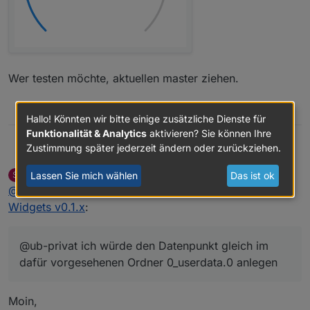
Wer testen möchte, aktuellen master ziehen.
0
Hallo! Könnten wir bitte einige zusätzliche Dienste für
Funktionalität & Analytics
aktivieren? Sie können Ihre
Zustimmung später jederzeit ändern oder zurückziehen.
BBTown
@ub-privat ich würde den Datenpunkt gleich im dafür
vorgesehenen Ordner 0_userdata.0 anlegen
skokarl
schrieb am
19. Nov. 2019, 17:36
S
Lassen Sie mich wählen
Das ist ok
zuletzt editiert von
Offline
@
BBTown
sagte in
Test Adapter Material Design
Widgets v0.1.x
:
@ub-privat ich würde den Datenpunkt gleich im
dafür vorgesehenen Ordner 0_userdata.0 anlegen
Moin,