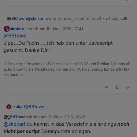
BBTown
@
skokarl
wenn Du den js-controller v2.x.x hast, sollte
das Verzeichnis im Objektebereich ganz oben sein ....
skokarl
schrieb am
19. Nov. 2019, 17:41
S
ggf. einmal die Seite aktualisieren?!?
zuletzt editiert von
Offline
@
BBTown
Jipp...Du Fuchs ....ich hab den unter Javascript
gesucht. Danke Dir !
IOBroker mit Proxmox auf Celeron Nuc mit 16 GB und Debian11, Sonos API,
Echo Show 15 als Wandtablet, Homematic IP, HUE, Sonos, Echos, DS718+
als Backup
0
skokarl
@
BBTown
S
Jipp...Du Fuchs ....ich hab den unter Javascript
BBTown
schrieb am
19. Nov. 2019, 17:45
gesucht. Danke Dir !
zuletzt editiert von
Online
@
skokarl
du kannst in das Verzeichnis allerdings
noch
nicht per script
Datenpunkte anlegen.