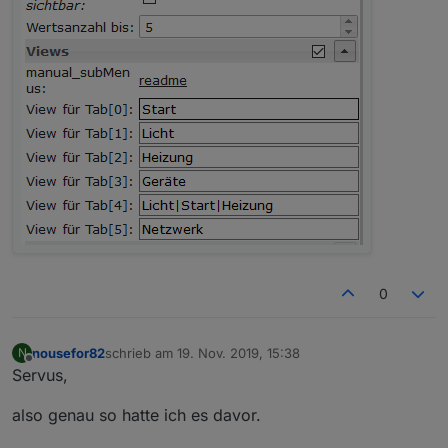
0
nousefor82
schrieb am
19. Nov. 2019, 15:38
N
zuletzt editiert von
Offline
Servus,
also genau so hatte ich es davor.