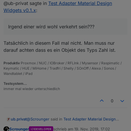
Offline
@ub-privat sagte in
Schalter muss angeben werden, ein Datenpunkt
Test Adapter Material Design
Schalter muss angeben werden, ein Datenpunkt
vom Typ Zahl, sonst funktioniert das nicht
vom Typ Zahl, sonst funktioniert das nicht korrekt,
Widgets v0.1.x
:
Habe ich schon verstanden - nur nicht WO und
korrekt, siehe Screenshot von
@
sigi234
siehe Screenshot von
@
sigi234
@
sigi234
sagte in
Test Adapter Material Design
WELCHEN Datenpunkt ich anlegen muss.
Widgets v0.1.x
:
Irgend einer wird wohl verkehrt sein???
Irgend einer wird wohl verkehrt sein???
hier einfach einen Datenpunkt erzeugen und als
Schalter verwenden???
Tatsächlich in diesem Fall mal nicht. Man muss nur
darauf achten dass es ein Objekt des Typs Zahl ist.
Produktiv
Proxmox / NUC / IOBroker / RFLInk / Mysensor / Raspimatic /
Keymatic / HUE / MiHome / Tradfri / Shelly / SOnOff / Alexa / Sonos /
Wandtablet / iPad
Testsystem…
immer mal wieder unterschiedlich
0
@
Scrounger
said in
Test Adapter Material Design
ub.privat
Widgets v0.1.x
:
Scrounger
schrieb am
19. Nov. 2019, 17:02
DEVELOPER