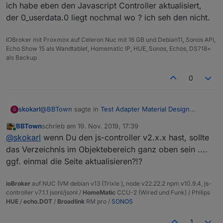
ich habe eben den Javascript Controller aktualisiert,
der 0_userdata.0 liegt nochmal wo ? ich seh den nicht.
IOBroker mit Proxmox auf Celeron Nuc mit 16 GB und Debian11, Sonos API,
Echo Show 15 als Wandtablet, Homematic IP, HUE, Sonos, Echos, DS718+
als Backup
0
@
BBTown
sagte in
Test Adapter Material Design
skokarl
S
Widgets v0.1.x
:
BBTown
schrieb am
19. Nov. 2019, 17:39
zuletzt editiert von
Online
@ub-privat ich würde den Datenpunkt gleich im
@
skokarl
wenn Du den js-controller v2.x.x hast, sollte
dafür vorgesehenen Ordner 0_userdata.0 anlegen
das Verzeichnis im Objektebereich ganz oben sein ....
Moin,
ggf. einmal die Seite aktualisieren?!?
ich habe eben den Javascript Controller aktualisiert,
der 0_userdata.0 liegt nochmal wo ? ich seh den nicht.
ioBroker
auf NUC (VM debian v13 (Trixie ), node v22.22.2 npm v10.9.4, js-
controller v7.1.1 jsonl/jsonl /
HomeMatic
CCU-2 (Wired und Funk) / Philips
HUE
/
echo.DOT
/
Broadlink
RM pro /
SONOS
1