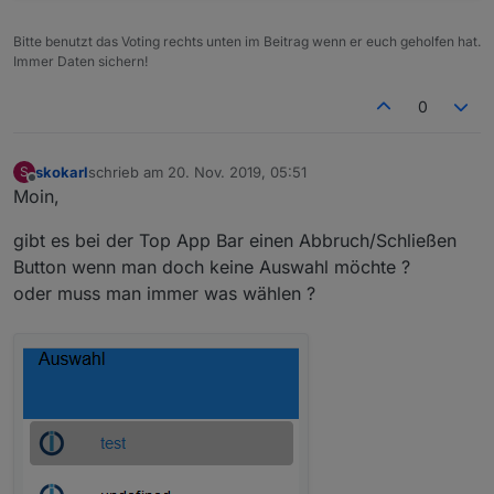
Kategorie 'Test' umgezogen. Den alten Thread
findet ihr hier und bitte dort auch nachschauen bei
Bitte benutzt das Voting rechts unten im Beitrag wenn er euch geholfen hat.
fragen:
Immer Daten sichern!
https://forum.iobroker.net/topic/25374/neuer-vis-
adpater-material-design-widgets
0
skokarl
schrieb am
20. Nov. 2019, 05:51
S
zuletzt editiert von
Offline
Moin,
gibt es bei der Top App Bar einen Abbruch/Schließen
Button wenn man doch keine Auswahl möchte ?
oder muss man immer was wählen ?