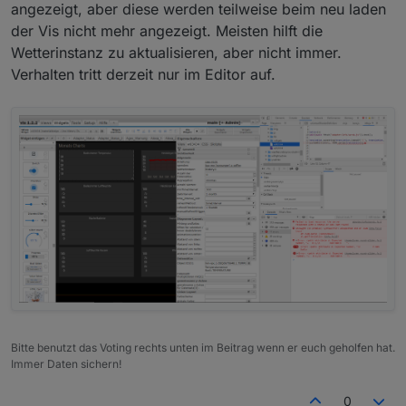
Nach erfolgreichem Feedback mach ich eine neue
angezeigt, aber diese werden teilweise beim neu laden
Version für das latest.
der Vis nicht mehr angezeigt. Meisten hilft die
Wetterinstanz zu aktualisieren, aber nicht immer.
Verhalten tritt derzeit nur im Editor auf.
Da das mein erster VIS Adapter ist, benötige ich
etwas Unterstützung bei der weiteren Entwicklung
und natürlich Euer Feedback vom testen.
Gemäß den Forumsrichtlinien ist das Thema in die
Kategorie 'Test' umgezogen. Den alten Thread
findet ihr hier und bitte dort auch nachschauen bei
fragen:
https://forum.iobroker.net/topic/25374/neuer-vis-
adpater-material-design-widgets
Bitte benutzt das Voting rechts unten im Beitrag wenn er euch geholfen hat.
Immer Daten sichern!
0