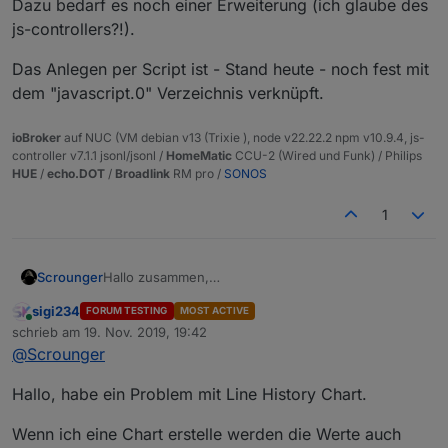
Dazu bedarf es noch einer Erweiterung (ich glaube des
js-controllers?!).
Das Anlegen per Script ist - Stand heute - noch fest mit
dem "javascript.0" Verzeichnis verknüpft.
ioBroker
auf NUC (VM debian v13 (Trixie ), node v22.22.2 npm v10.9.4, js-
controller v7.1.1 jsonl/jsonl /
HomeMatic
CCU-2 (Wired und Funk) / Philips
HUE
/
echo.DOT
/
Broadlink
RM pro /
SONOS
1
Hallo zusammen,
Scrounger
ich arbeite aktuell an einem VIS-Adapter, der auf
sigi234
FORUM TESTING
MOST ACTIVE
Google material components web Bibliothek
basiert
Der Adapter befindet sich bereits im latest
Online
schrieb am
19. Nov. 2019, 19:42
und "echte" Material Widgets zur Verfügung stellt
repository.
zuletzt editiert von
@
Scrounger
inkl. der entsprechenden Effekt, wie Overlay, ripple,
Neue Funktionen (Widgets) werde ich zu erst hier
Folgende Elemente sind bereits enthalten:
etc.
vorstellen - wer dieses testen möchte muss direkt
von github installieren:
Hallo, habe ein Problem mit Line History Chart.
https://github.com/Scrounger/iobroker.vis-
materialdesign
.
Wenn ich eine Chart erstelle werden die Werte auch