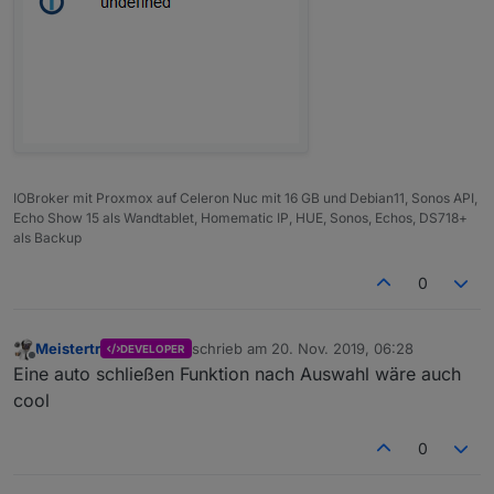
IOBroker mit Proxmox auf Celeron Nuc mit 16 GB und Debian11, Sonos API,
Echo Show 15 als Wandtablet, Homematic IP, HUE, Sonos, Echos, DS718+
als Backup
0
Meistertr
schrieb am
20. Nov. 2019, 06:28
DEVELOPER
zuletzt editiert von
Offline
Eine auto schließen Funktion nach Auswahl wäre auch
cool
0