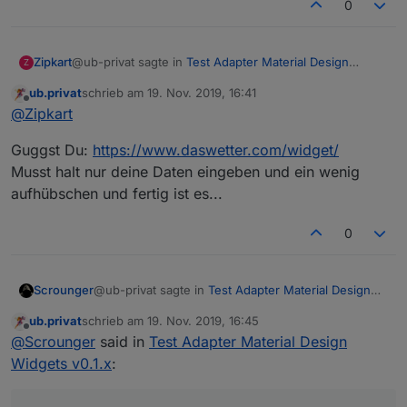
0
@ub-privat sagte in
Test Adapter Material Design
Zipkart
Z
Widgets v0.1.x
:
ub.privat
schrieb am
19. Nov. 2019, 16:41
zuletzt editiert von
Offline
Darstellubg des Wetters auf einem Bild
@
Zipkart
Guggst Du:
https://www.daswetter.com/widget/
Guten Morgen.
Musst halt nur deine Daten eingeben und ein wenig
Darf man mal fragen, wo die schönen Wetter icons
aufhübschen und fertig ist es...
herkommen.? Ich hab mal nach Meteored gegoogelt
aber keine entsprechende Quelle, sondern nur eine
App gefunden.
0
@ub-privat sagte in
Test Adapter Material Design
Scrounger
Widgets v0.1.x
:
ub.privat
schrieb am
19. Nov. 2019, 16:45
zuletzt editiert von
Offline
@
Scrounger
said in
Test Adapter Material Design
Widgets v0.1.x
: