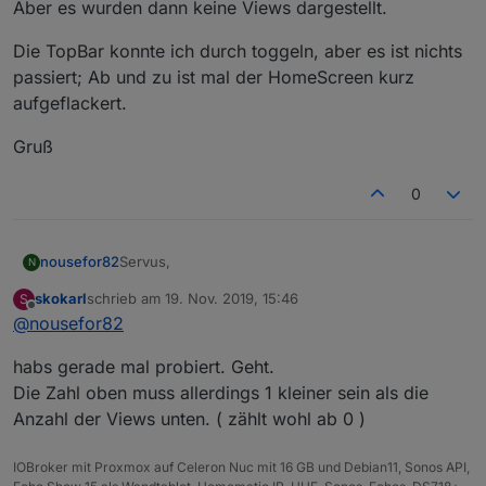
Aber es wurden dann keine Views dargestellt.
Die TopBar konnte ich durch toggeln, aber es ist nichts
passiert; Ab und zu ist mal der HomeScreen kurz
aufgeflackert.
Gruß
0
Servus,
nousefor82
N
skokarl
schrieb am
19. Nov. 2019, 15:46
S
also genau so hatte ich es davor.
zuletzt editiert von
Offline
@
nousefor82
Aber es wurden dann keine Views dargestellt.
habs gerade mal probiert. Geht.
Die TopBar konnte ich durch toggeln, aber es ist
Die Zahl oben muss allerdings 1 kleiner sein als die
nichts passiert; Ab und zu ist mal der HomeScreen
Anzahl der Views unten. ( zählt wohl ab 0 )
kurz aufgeflackert.
Gruß
IOBroker mit Proxmox auf Celeron Nuc mit 16 GB und Debian11, Sonos API,