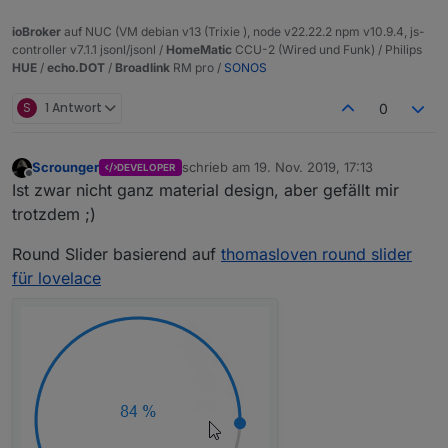
sowie die iOS App stellen das Menu zwar dar,
WELCHEN Datenpunkt ich anlegen muss.
Oder noch gedulden, werde die Woche eine neue
aber es lässt sich nichts auswählen.
ioBroker
auf NUC (VM debian v13 (Trixie ), node v22.22.2 npm v10.9.4, js-
Irgend einer wird wohl verkehrt sein???
Version im latest veröffentlichen.
Auf dem Mac mit Chrome als Browser geht es
controller v7.1.1 jsonl/jsonl /
HomeMatic
CCU-2 (Wired und Funk) / Philips
wiederum.
HUE
/
echo.DOT
/
Broadlink
RM pro /
SONOS
hier einfach einen Datenpunkt erzeugen und als
Schalter verwenden???
Hat du eventuell eine Idee was ich machen
S
1 Antwort
0
könnte?
Scrounger
schrieb am
19. Nov. 2019, 17:13
DEVELOPER
zuletzt editiert von
Offline
Ist zwar nicht ganz material design, aber gefällt mir
trotzdem ;)
Round Slider basierend auf
thomasloven round slider
für lovelace