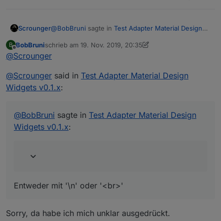
@
BobBruni
sagte in
Test Adapter Material Design
Scrounger
Widgets v0.1.x
:
BobBruni
schrieb am
19. Nov. 2019, 20:35
B
zuletzt editiert von BobBruni
Offline
@
Scrounger
Gibt es eine einfache Möglichkeit bei den List-
Cards Zeilenumbrüche zu ermöglichen?
Entweder mit '\n' oder '<br>'
@
Scrounger
said in
Test Adapter Material Design
Widgets v0.1.x
:
@
BobBruni
sagte in
Test Adapter Material Design
Widgets v0.1.x
:
Entweder mit '\n' oder '<br>'
Sorry, da habe ich mich unklar ausgedrückt.