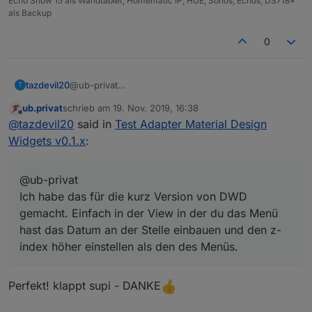
Echo Show 15 als Wandtablet, Homematic IP, HUE, Sonos, Echos, DS718+
als Backup
0
tazdevil20
@ub-privat
T
Ich habe das für die kurz Version von DWD
ub.privat
schrieb am
19. Nov. 2019, 16:38
gemacht. Einfach in der View in der du das Menü
zuletzt editiert von
Offline
@
tazdevil20
said in
Test Adapter Material Design
hast das Datum an der Stelle einbauen und den z-
index höher einstellen als den des Menüs.
Widgets v0.1.x
:
@ub-privat
Ich habe das für die kurz Version von DWD
gemacht. Einfach in der View in der du das Menü
hast das Datum an der Stelle einbauen und den z-
index höher einstellen als den des Menüs.
Perfekt! klappt supi - DANKE