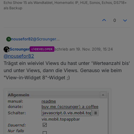
Echo Show 15 als Wandtablet, Homematic IP, HUE, Sonos, Echos, DS718+
als Backup
0
@
Scrounger
nousefor82
N
Hi, vielen Dank für die Antwort.
Scrounger
schrieb am
19. Nov. 2019, 15:24
DEVELOPER
Und wie genau? Sorry, für die depperte Frage!
zuletzt editiert von
Offline
@
nousefor82
Trägst ein wieiviel Views du hast unter 'Werteanzahl bis'
und unter Views, dann die Views. Genauso wie beim
"View-in-Widget 8"-Widget ;)