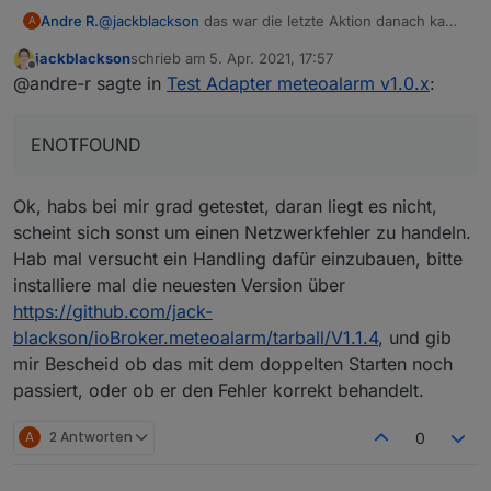
@
jackblackson
das war die letzte Aktion danach kam
Andre R.
A
der oben gepostete Fehler
jackblackson
schrieb am
5. Apr. 2021, 17:57
2021-04-02 11:00:00.063 - info: host.IOBroker
zuletzt editiert von
Offline
@andre-r sagte in
Test Adapter meteoalarm v1.0.x
:
2021-04-02 11:00:03.454 - info: meteoalarm.0 
2021-04-02 11:00:03.533 - info: meteoalarm.0 
ENOTFOUND
Ok, habs bei mir grad getestet, daran liegt es nicht,
scheint sich sonst um einen Netzwerkfehler zu handeln.
Hab mal versucht ein Handling dafür einzubauen, bitte
installiere mal die neuesten Version über
https://github.com/jack-
blackson/ioBroker.meteoalarm/tarball/V1.1.4
, und gib
mir Bescheid ob das mit dem doppelten Starten noch
passiert, oder ob er den Fehler korrekt behandelt.
A
2 Antworten
0