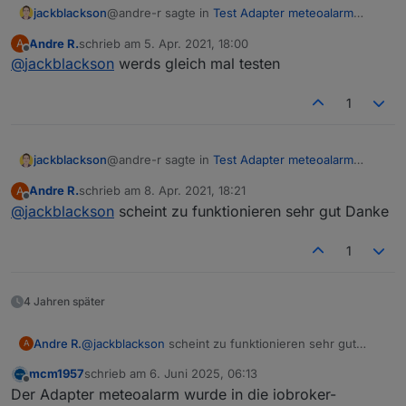
@andre-r sagte in
Test Adapter meteoalarm
jackblackson
v1.0.x
:
Andre R.
schrieb am
5. Apr. 2021, 18:00
A
zuletzt editiert von
Offline
@
jackblackson
werds gleich mal testen
ENOTFOUND
1
Ok, habs bei mir grad getestet, daran liegt es
nicht, scheint sich sonst um einen
Netzwerkfehler zu handeln. Hab mal versucht ein
Handling dafür einzubauen, bitte installiere mal
@andre-r sagte in
Test Adapter meteoalarm
jackblackson
die neuesten Version über
v1.0.x
:
Andre R.
schrieb am
8. Apr. 2021, 18:21
A
https://github.com/jack-
zuletzt editiert von
Offline
@
jackblackson
scheint zu funktionieren sehr gut Danke
ENOTFOUND
blackson/ioBroker.meteoalarm/tarball/V1.1.4
, und
gib mir Bescheid ob das mit dem doppelten
Starten noch passiert, oder ob er den Fehler
1
Ok, habs bei mir grad getestet, daran liegt es
korrekt behandelt.
nicht, scheint sich sonst um einen
Netzwerkfehler zu handeln. Hab mal versucht ein
4 Jahren später
Handling dafür einzubauen, bitte installiere mal
die neuesten Version über
https://github.com/jack-
Andre R.
@
jackblackson
scheint zu funktionieren sehr gut
A
blackson/ioBroker.meteoalarm/tarball/V1.1.4
, und
Danke
mcm1957
schrieb am
6. Juni 2025, 06:13
gib mir Bescheid ob das mit dem doppelten
zuletzt editiert von
Offline
Der Adapter meteoalarm wurde in die iobroker-
Starten noch passiert, oder ob er den Fehler