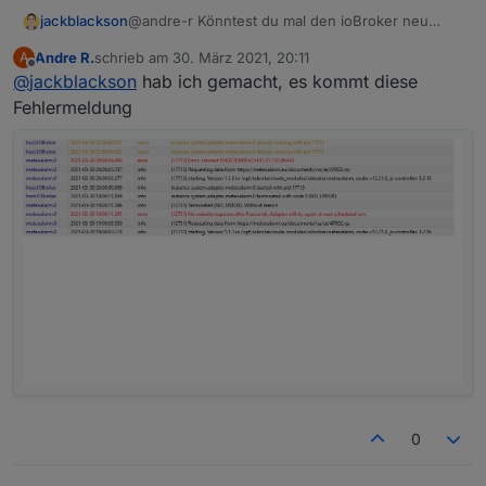
jackblackson
@andre-r Könntest du mal den ioBroker neu
starten?
Andre R.
schrieb am
30. März 2021, 20:11
A
zuletzt editiert von
Offline
@
jackblackson
hab ich gemacht, es kommt diese
Fehlermeldung
0