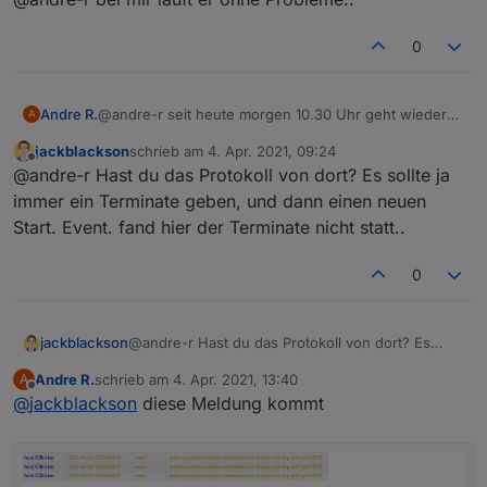
0
Andre R.
@andre-r seit heute morgen 10.30 Uhr geht wieder
A
nichts mehr
jackblackson
schrieb am
4. Apr. 2021, 09:24
zuletzt editiert von
Offline
@andre-r Hast du das Protokoll von dort? Es sollte ja
immer ein Terminate geben, und dann einen neuen
Start. Event. fand hier der Terminate nicht statt..
0
jackblackson
@andre-r Hast du das Protokoll von dort? Es
sollte ja immer ein Terminate geben, und dann
Andre R.
schrieb am
4. Apr. 2021, 13:40
A
einen neuen Start. Event. fand hier der Terminate
zuletzt editiert von
Offline
@
jackblackson
diese Meldung kommt
nicht statt..