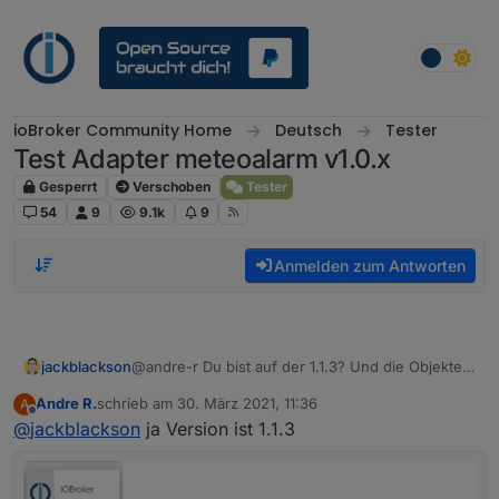
Weiter zum Inhalt
ioBroker Community Home
Deutsch
Tester
Test Adapter meteoalarm v1.0.x
Gesperrt
Verschoben
Tester
54
9
9.1k
9
Anmelden zum Antworten
jackblackson
@andre-r Du bist auf der 1.1.3? Und die Objekte
werden nicht aktualisiert bei dir, oder? Welche
Andre R.
schrieb am
30. März 2021, 11:36
A
Version hast du hier installiert:
zuletzt editiert von
Offline
@
jackblackson
ja Version ist 1.1.3