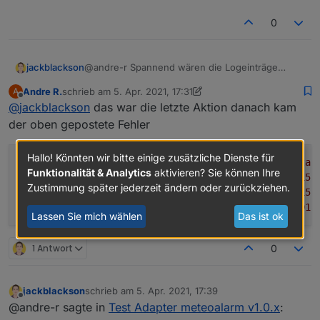
0
jackblackson
@andre-r Spannend wären die Logeinträge
zwischen dem letzten Mal, wo es funktioniert,
Andre R.
schrieb am
5. Apr. 2021, 17:31
A
und diesen Fehlern, da könnte man sehen ob er
zuletzt editiert von Andre R.
4. Mai 2021, 19:32
Offline
@
jackblackson
das war die letzte Aktion danach kam
ordentlich beendet hat, oder was hier war.
der oben gepostete Fehler
Hallo! Könnten wir bitte einige zusätzliche Dienste für
2021-04-02 11:00:00.063 - info:
host.IOBroker
instan
Funktionalität & Analytics
aktivieren? Sie können Ihre
2021-04-02 11:00:03.454 - info:
meteoalarm.0
(13915)
Zustimmung später jederzeit ändern oder zurückziehen.
2021-04-02 11:00:03.533 - info:
meteoalarm.0
(13915)
2021-04-02 11:00:08.768 - error:
meteoalarm.0
(13915
Lassen Sie mich wählen
Das ist ok
1 Antwort
0
jackblackson
schrieb am
5. Apr. 2021, 17:39
zuletzt editiert von
Offline
@andre-r sagte in
Test Adapter meteoalarm v1.0.x
: