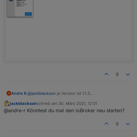
0
Andre R.
@
jackblackson
ja Version ist 1.1.3
A
jackblackson
schrieb am
30. März 2021, 12:01
zuletzt editiert von
Offline
@andre-r Könntest du mal den ioBroker neu starten?
0