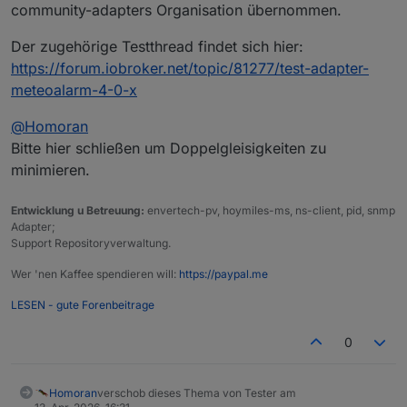
korrekt behandelt.
community-adapters Organisation übernommen.
Der zugehörige Testthread findet sich hier:
https://forum.iobroker.net/topic/81277/test-adapter-
meteoalarm-4-0-x
@
Homoran
Bitte hier schließen um Doppelgleisigkeiten zu
minimieren.
Entwicklung u Betreuung:
envertech-pv, hoymiles-ms, ns-client, pid, snmp
Adapter;
Support Repositoryverwaltung.
Wer 'nen Kaffee spendieren will:
https://paypal.me
LESEN - gute Forenbeitrage
0
Homoran
verschob dieses Thema von Tester am