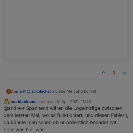
0
@
jackblackson
diese Meldung kommt
Andre R.
A
jackblackson
schrieb am
5. Apr. 2021, 15:46
zuletzt editiert von
Offline
@andre-r Spannend wären die Logeinträge zwischen
dem letzten Mal, wo es funktioniert, und diesen Fehlern,
da könnte man sehen ob er ordentlich beendet hat,
oder was hier war.