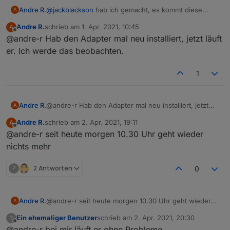
Andre R.
@
jackblackson
hab ich gemacht, es kommt diese
A
Fehlermeldung
Andre R.
schrieb am
1. Apr. 2021, 10:45
A
zuletzt editiert von
Offline
@andre-r Hab den Adapter mal neu installiert, jetzt läuft
er. Ich werde das beobachten.
1
Andre R.
@andre-r Hab den Adapter mal neu installiert, jetzt
A
läuft er. Ich werde das beobachten.
Andre R.
schrieb am
2. Apr. 2021, 19:11
A
zuletzt editiert von
Offline
@andre-r seit heute morgen 10.30 Uhr geht wieder
nichts mehr
?
2 Antworten
0
Andre R.
@andre-r seit heute morgen 10.30 Uhr geht wieder
A
nichts mehr
Ein ehemaliger Benutzer
schrieb am
2. Apr. 2021, 20:30
?
zuletzt editiert von
Offline
@andre-r bei mir läuft er ohne Probleme..