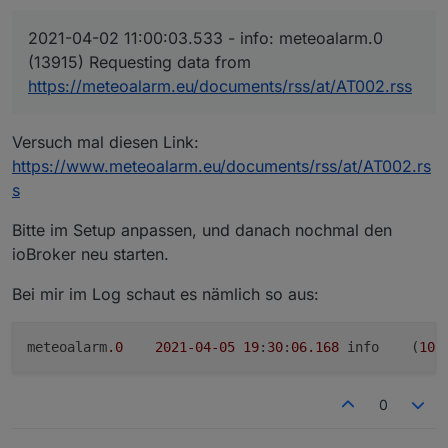
2021-04-02 11:00:03.533 - info: meteoalarm.0
(13915) Requesting data from
https://meteoalarm.eu/documents/rss/at/AT002.rss
Versuch mal diesen Link:
https://www.meteoalarm.eu/documents/rss/at/AT002.rs
s
Bitte im Setup anpassen, und danach nochmal den
ioBroker neu starten.
Bei mir im Log schaut es nämlich so aus:
meteoalarm
.0
2021
-04
-05
19
:
30
:
06.168
	info	(
109
0