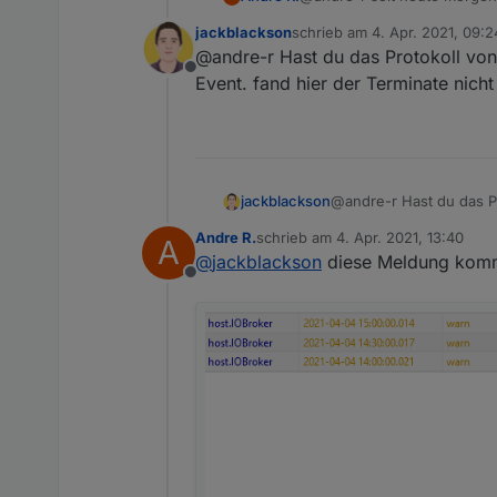
jackblackson
schrieb am
4. Apr. 2021, 09:2
zuletzt editiert von
@andre-r Hast du das Protokoll von 
Offline
Event. fand hier der Terminate nicht 
jackblackson
@andre-r Hast du das Pr
fand hier der Terminate n
Andre R.
schrieb am
4. Apr. 2021, 13:40
A
zuletzt editiert von
@
jackblackson
diese Meldung kom
Offline