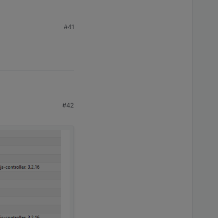
#41
#42