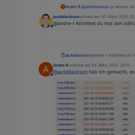
Andre R.
@
jackblackson
ja Version ist 
A
jackblackson
schrieb am
30. März 2021, 12
zuletzt editiert von
@andre-r Könntest du mal den ioBro
Offline
jackblackson
@andre-r Könntest du m
Andre R.
schrieb am
30. März 2021, 20:11
A
zuletzt editiert von
@
jackblackson
hab ich gemacht, es
Offline