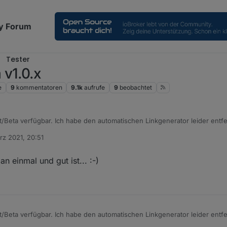
y Forum
Tester
 v1.0.x
e
9
kommentatoren
9.1k
aufrufe
9
beobachtet
test/Beta verfügbar. Ich habe den automatischen Linkgenerator leider ent
obleme macht. Aber man muss dies ja nur einmal erzeugen, sollte möglich
rz 2021, 20:51
immer noch Probleme habt.
n einmal und gut ist... :-)
test/Beta verfügbar. Ich habe den automatischen Linkgenerator leider ent
obleme macht. Aber man muss dies ja nur einmal erzeugen, sollte möglich