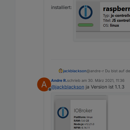
installiert:
jackblackson
@andre-r Du bist auf der
Andre R.
schrieb am
30. März 2021, 11:36
A
zuletzt editiert von
@
jackblackson
ja Version ist 1.1.3
Offline
installiert: