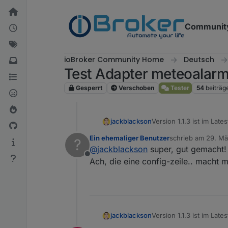
Weiter zum Inhalt
Communit
ioBroker Community Home
Deutsch
Test Adapter meteoalarm
Gesperrt
Verschoben
Tester
54
beiträg
jackblackson
Version 1.1.3 ist im La
Meteoalarmseite hier Pr
Ein ehemaliger Benutzer
schrieb am
29. Mä
?
kurz Bescheid, ob ihr 
zuletzt editiert von
@
jackblackson
super, gut gemacht!
Offline
Ach, die eine config-zeile.. macht ma
jackblackson
Version 1.1.3 ist im La
Meteoalarmseite hier Pr