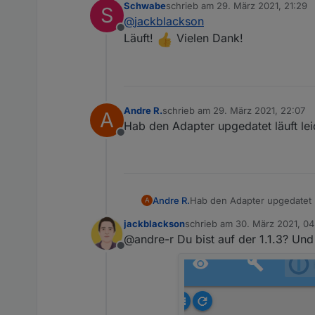
Schwabe
schrieb am
29. März 2021, 21:29
S
kurz Bescheid, ob ihr 
zuletzt editiert von
@
jackblackson
Offline
Läuft!
Vielen Dank!
Andre R.
schrieb am
29. März 2021, 22:07
A
zuletzt editiert von
Hab den Adapter upgedatet läuft lei
Offline
Andre R.
Hab den Adapter upgedatet lä
A
jackblackson
schrieb am
30. März 2021, 04
zuletzt editiert von
@andre-r Du bist auf der 1.1.3? Und 
Offline