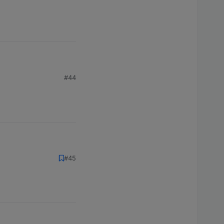
#44
#45