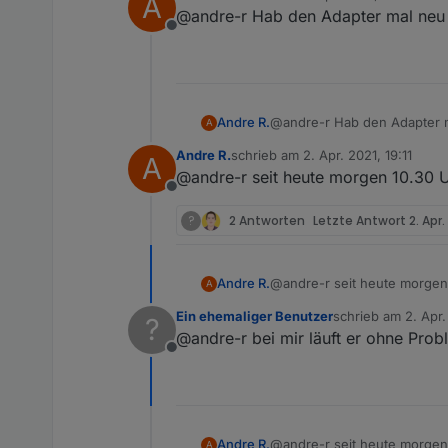
A
zuletzt editiert von
@andre-r Hab den Adapter mal neu ins
Offline
Andre R.
@andre-r Hab den Adapter mal
A
Andre R.
schrieb am
2. Apr. 2021, 19:11
A
zuletzt editiert von
@andre-r seit heute morgen 10.30 U
Offline
?
2 Antworten
Letzte Antwort
2. Apr.
Andre R.
@andre-r seit heute morgen
A
Ein ehemaliger Benutzer
schrieb am
2. Apr
?
zuletzt editiert von
@andre-r bei mir läuft er ohne Prob
Offline
Andre R.
@andre-r seit heute morgen
A