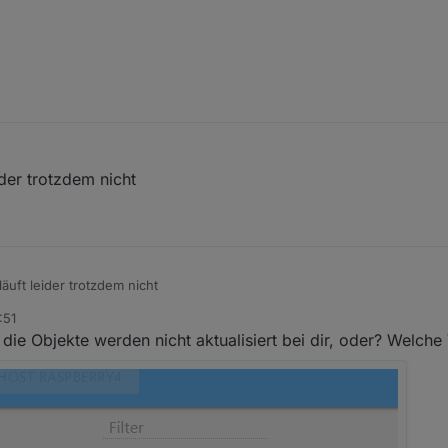
immer noch Probleme habt.
der trotzdem nicht
uft leider trotzdem nicht
:51
die Objekte werden nicht aktualisiert bei dir, oder? Welche 