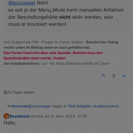
@
scrounger
Nein!
Weil genau das versuche ich ja, aber ist
es soll ja der Manu_Mode beim manuellen Anfahren
dann immer im Manu-Modus.
der Beschsttungshöhe
nicht
aktiv werden, also
muss er blockiert werden!
kein Support per PN! - Fragen im Forum stellen -
Benutzt das Voting
rechts unten im Beitrag wenn er euch geholfen hat.
Das Forum freut sich über eine Spende. Benutzt dazu den
Spendenbutton oben rechts. Danke!
der Installationsfixer:
curl -fsL https://iobroker.net/fix.sh | bash -
0
13 Tagen später
@
scrounger
sagte in
Test Adapter shuttercontrol
Homoran
v1.7.x
:
Bassdruck
schrieb am
4. Nov. 2024, 17:28
B
zuletzt editiert von
Offline
Hallo,
aber der manu_modus bleibt nach dem fahren
aktiv.
du musst den Haken setzen!