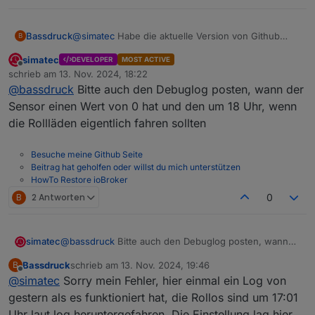
Bassdruck
@
simatec
Habe die aktuelle Version von Github
B
installiert, ist aber immernoch eine 1.8.4
simatec
DEVELOPER
MOST ACTIVE
Ich habe eine weitere Feststellung gemacht falls dir
Offline
schrieb am
13. Nov. 2024, 18:22
das weiterhilft.
zuletzt editiert von
@
bassdruck
Bitte auch den Debuglog posten, wann der
Ich habe die Uhrzeit von 18:00 Uhr auf 17:00 Uhr
Debug_Shuttercontrole_20241108.txt
geändert, dann hat es funktioniert, als ich heute
Sensor einen Wert von 0 hat und den um 18 Uhr, wenn
das update machen wollte hat es wieder nicht
die Rollläden eigentlich fahren sollten
funktioniert. Mal schauen ob dein Bugfix greift.
Sollte es morgen funktionieren, stelle ich die
Besuche meine Github Seite
Uhrzeit wieder auf 18 Uhr und schaue ob es dann
Beitrag hat geholfen oder willst du mich unterstützen
immernoch funktioniert.
HowTo Restore ioBroker
B
2 Antworten
0
simatec
@
bassdruck
Bitte auch den Debuglog posten, wann
der Sensor einen Wert von 0 hat und den um 18 Uhr,
Bassdruck
schrieb am
13. Nov. 2024, 19:46
B
wenn die Rollläden eigentlich fahren sollten
zuletzt editiert von
Offline
@
simatec
Sorry mein Fehler, hier einmal ein Log von
gestern als es funktioniert hat, die Rollos sind um 17:01
Uhr laut log heruntergefahren. Die Einstellung lag hier