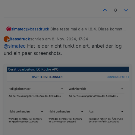
0
simatec
@
bassdruck
Bitte teste mal die v1.8.4. Diese kommt
heute Nachmittag ins Latest
Bassdruck
schrieb am
8. Nov. 2024, 17:24
B
zuletzt editiert von
Offline
@
simatec
Hat leider nicht funktioniert, anbei der log
und ein paar screenshots.