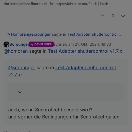
der Installationsfixer:
curl -fsL https://iobroker.net/fix.sh | bash -
0
@
scrounger
sagte in
Test Adapter shuttercontrol
Homoran
v1.7.x
:
Scrounger
schrieb am
21. Okt. 2024, 19:33
DEVELOPER
zuletzt editiert von
Offline
Aber das geht doch nur wenn Blockieren des
@
homoran
sagte in
Test Adapter shuttercontrol v1.7.x
:
Manu-Modus für bekannte Rolladenhöhen
ja!
aktiviert ist?
@
scrounger
sagte in
Test Adapter shuttercontrol
@
scrounger
sagte in
Test Adapter shuttercontrol
v1.7.x
:
v1.7.x
:
aber ist dann immer im Manu-Modus.
auch, wenn Sunprotect beendet wird?
und vorher die Bedingungen für Sunprotect galten!
auch, wenn Sunprotect beendet wird?
und vorher die Bedingungen für Sunprotect galten!