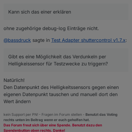
die Verdunkelung der Rollläden abends mittels
Gibt es eine Möglichkeit das Verdunkeln per
Helligkeitssensor nicht mehr. Kann sich das einer
Helligkeissensor für Testzwecke zu triggern?
Kann sich das einer erklären
erklären oder hat jemand ähnliche Probleme?
Ein verfahren der Rolläden über close all oder open
all ist problemlos möglich.
Danke schonmal für Hinweise
ohne zugehörige debug-log Einträge nicht.
@
bassdruck
sagte in
Test Adapter shuttercontrol v1.7.x
:
Gibt es eine Möglichkeit das Verdunkeln per
Helligkeissensor für Testzwecke zu triggern?
Natürlich!
Den Datenpunkt des Helligkeitssensors gegen einen
eigenen Datenpunkt tauschen und manuell dort den
Wert ändern
kein Support per PN! - Fragen im Forum stellen -
Benutzt das Voting
rechts unten im Beitrag wenn er euch geholfen hat.
Das Forum freut sich über eine Spende. Benutzt dazu den
Spendenbutton oben rechts. Danke!