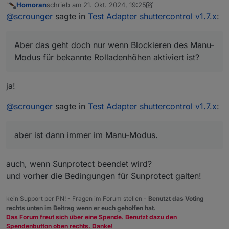
Homoran
schrieb am
21. Okt. 2024, 19:25
zuletzt editiert von Homoran
Offline
fahren
@
scrounger
sagte in
Test Adapter shuttercontrol v1.7.x
:
Die Buttons für die Gruppen sind mir bekannt, ich
Aber das geht doch nur wenn Blockieren des Manu-
brauche das aber für einen einzelnen Rollladen.
Modus für bekannte Rolladenhöhen aktiviert ist?
@
homoran
sagte in
Test Adapter shuttercontrol
v1.7.x
:
ja!
oder über einen Wandtaster per Skript auf die
Beschattungshöhe fahren (=SunProtect),
@
scrounger
sagte in
Test Adapter shuttercontrol v1.7.x
:
Aber das geht doch nur wenn
Blockieren des
danach ist auch der Manu_Mode beendet
Manu-Modus für bekannte Rolladenhöhen
aktiviert ist?
aber ist dann immer im Manu-Modus.
Weil genau das versuche ich ja, aber ist dann immer
im Manu-Modus.
auch, wenn Sunprotect beendet wird?
und vorher die Bedingungen für Sunprotect galten!
kein Support per PN! - Fragen im Forum stellen -
Benutzt das Voting
rechts unten im Beitrag wenn er euch geholfen hat.
Das Forum freut sich über eine Spende. Benutzt dazu den
Spendenbutton oben rechts. Danke!