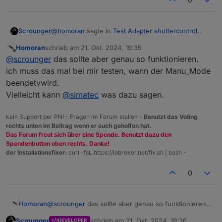
@
homoran
sagte in
Test Adapter shuttercontrol
Scrounger
v1.7.x
:
Homoran
schrieb am
21. Okt. 2024, 19:35
zuletzt editiert von
Offline
@
scrounger
sagte in
Test Adapter
@
scrounger
das sollte aber genau so funktionieren.
shuttercontrol v1.7.x
:
ich muss das mal bei mir testen, wann der Manu_Mode
Nee das geht.
beendetvwird.
Ich glaub ich erkläre mal im Detail um welche
aber ist dann immer im Manu-Modus.
Vielleicht kann
@
simatec
was dazu sagen.
Szenario bei mir geht ;-)
Rollladen ist im SunProtect Modus
(shuttercontrol.0.shutters.autoState.X = sunProtect,
level = 40%). Dann wird manuell ganz geschlossen
kein Support per PN! - Fragen im Forum stellen -
Benutzt das Voting
auch, wenn Sunprotect beendet wird?
wg. Mittagsschläfchen des Kleinen
rechts unten im Beitrag wenn er euch geholfen hat.
und vorher die Bedingungen für Sunprotect
(shuttercontrol.0.shutters.autoState.X =
Das Forum freut sich über eine Spende. Benutzt dazu den
galten!
Manu_Mode). Sobald der wach ist fährt man den
Spendenbutton oben rechts. Danke!
Rollladen wieder hoch
der Installationsfixer:
curl -fsL https://iobroker.net/fix.sh | bash -
(shuttercontrol.0.shutters.autoState.X =
Manu_Mode).
0
Wenn ich in jetzt auf die Position des SunProtect
Modus fahre (mittels Skript getriggert durch
Schalter, level = 40%) steht der halt weiter im
Homoran
@
scrounger
das sollte aber genau so funktionieren.
Manu_Mode (shuttercontrol.0.shutters.autoState.X
ich muss das mal bei mir testen, wann der
= Manu_Mode).
Scrounger
schrieb am
21. Okt. 2024, 19:36
DEVELOPER