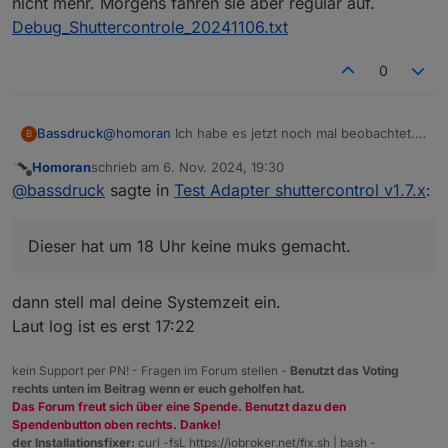
nicht mehr. Morgens fahren sie aber regulär auf.
Debug_Shuttercontrole_20241106.txt
0
@
homoran
Ich habe es jetzt noch mal beobachtet.
Bassdruck
B
Homoran
schrieb am
6. Nov. 2024, 19:30
Im Anhang habe ich noch den debug log von heute.
zuletzt editiert von
Offline
@
bassdruck
sagte in
Test Adapter shuttercontrol v1.7.x
:
Um Hilfe bin ich dankbar.
Bisher hat es immer funktioniert, seit dem update
funktioniert das Herunterfahren mit Helligkeitssenor
Dieser hat um 18 Uhr keine muks gemacht.
nicht mehr. Morgens fahren sie aber regulär auf.
Debug_Shuttercontrole_20241106.txt
dann stell mal deine Systemzeit ein.
Laut log ist es erst 17:22
kein Support per PN! - Fragen im Forum stellen -
Benutzt das Voting
rechts unten im Beitrag wenn er euch geholfen hat.
Das sind die Einstellungen zum Hellligkeitssensor.
Das Forum freut sich über eine Spende. Benutzt dazu den
Somit müssten bei der aktuellen Lage die Rolläden
Spendenbutton oben rechts. Danke!
um 18 Uhr runter gehen. Ich habe zum Test einen
der Installationsfixer:
curl -fsL https://iobroker.net/fix.sh | bash -