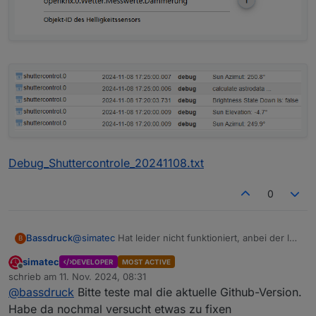
Debug_Shuttercontrole_20241108.txt
0
@
simatec
Hat leider nicht funktioniert, anbei der log
Bassdruck
B
und ein paar screenshots.
simatec
DEVELOPER
MOST ACTIVE
Offline
schrieb am
11. Nov. 2024, 08:31
zuletzt editiert von
@
bassdruck
Bitte teste mal die aktuelle Github-Version.
Habe da nochmal versucht etwas zu fixen