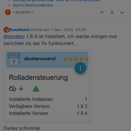
sich?
HowTo Restore ioBroker
B
1 Antwort
0
Bassdruck
schrieb am
7. Nov. 2024, 23:29
B
zuletzt editiert von
Offline
@
simatec
1.8.4 ist installiert, ich werde morgen mal
berichten ob der fix funktioniert.
Danke schonmal