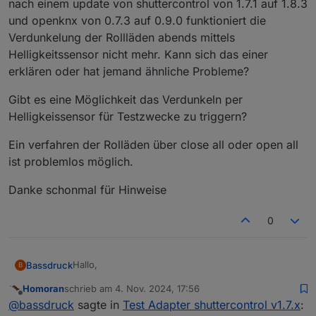
nach einem update von shuttercontrol von 1.7.1 auf 1.8.3
und openknx von 0.7.3 auf 0.9.0 funktioniert die
@
homoran
sagte in
Test Adapter shuttercontrol
Verdunkelung der Rollläden abends mittels
v1.7.x
:
Helligkeitssensor nicht mehr. Kann sich das einer
@
scrounger
Nein!
erklären oder hat jemand ähnliche Probleme?
es soll ja der Manu_Mode beim manuellen
Anfahren der Beschsttungshöhe
nicht
aktiv
Gibt es eine Möglichkeit das Verdunkeln per
werden, also muss er blockiert werden!
Helligkeissensor für Testzwecke zu triggern?
Ein verfahren der Rolläden über close all oder open all
ist problemlos möglich.
Danke schonmal für Hinweise
0
Hallo,
Bassdruck
B
Homoran
schrieb am
4. Nov. 2024, 17:56
nach einem update von shuttercontrol von 1.7.1 auf
zuletzt editiert von
Offline
@
bassdruck
sagte in
Test Adapter shuttercontrol v1.7.x
:
1.8.3 und openknx von 0.7.3 auf 0.9.0 funktioniert