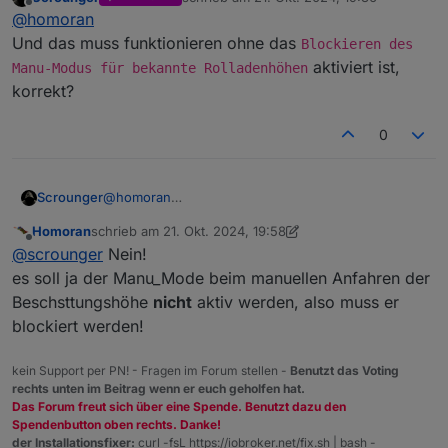
Manu_Mode beendetvwird.
zuletzt editiert von
Wenn jetzt sunProtect beendet wird, fährt der
Offline
@
homoran
Vielleicht kann
@
simatec
was dazu sagen.
natürlich nicht mit hoch.
Und das muss funktionieren ohne das
Blockieren des
aktiviert ist,
Manu-Modus für bekannte Rolladenhöhen
korrekt?
0
Scrounger
@
homoran
Und das muss funktionieren ohne das
Blockieren
Homoran
schrieb am
21. Okt. 2024, 19:58
des Manu-Modus für bekannte
zuletzt editiert von Homoran
Offline
@
scrounger
Nein!
Rolladenhöhen
aktiviert ist, korrekt?
es soll ja der Manu_Mode beim manuellen Anfahren der
Beschsttungshöhe
nicht
aktiv werden, also muss er
blockiert werden!
kein Support per PN! - Fragen im Forum stellen -
Benutzt das Voting
rechts unten im Beitrag wenn er euch geholfen hat.
Das Forum freut sich über eine Spende. Benutzt dazu den
Spendenbutton oben rechts. Danke!
der Installationsfixer:
curl -fsL https://iobroker.net/fix.sh | bash -