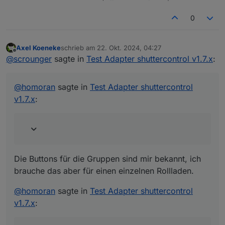
0
Axel Koeneke
schrieb am
22. Okt. 2024, 04:27
zuletzt editiert von
Offline
@
scrounger
sagte in
Test Adapter shuttercontrol v1.7.x
:
@
homoran
sagte in
Test Adapter shuttercontrol
v1.7.x
:
Die Buttons für die Gruppen sind mir bekannt, ich
brauche das aber für einen einzelnen Rollladen.
@
homoran
sagte in
Test Adapter shuttercontrol
v1.7.x
: