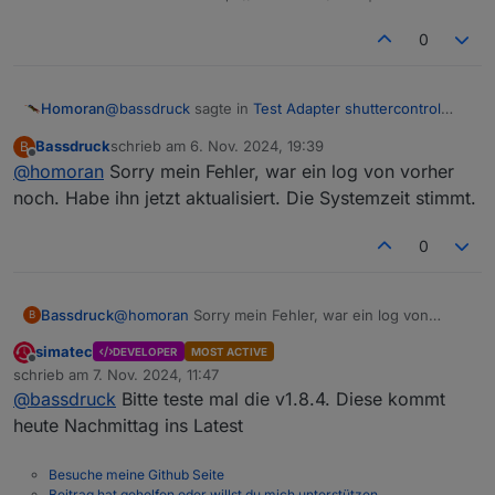
Rolladen wie folgt parametriert.
0
@
bassdruck
sagte in
Test Adapter shuttercontrol
Homoran
v1.7.x
:
Bassdruck
schrieb am
6. Nov. 2024, 19:39
B
zuletzt editiert von
Offline
@
homoran
Sorry mein Fehler, war ein log von vorher
Dieser hat um 18 Uhr keine muks gemacht.
noch. Habe ihn jetzt aktualisiert. Die Systemzeit stimmt.
dann stell mal deine Systemzeit ein.
0
Laut log ist es erst 17:22
Bassdruck
@
homoran
Sorry mein Fehler, war ein log von
B
vorher noch. Habe ihn jetzt aktualisiert. Die
Dieser hat um 18 Uhr keine muks gemacht.
simatec
DEVELOPER
MOST ACTIVE
Systemzeit stimmt.
Offline
schrieb am
7. Nov. 2024, 11:47
zuletzt editiert von
@
bassdruck
Bitte teste mal die v1.8.4. Diese kommt
heute Nachmittag ins Latest
Besuche meine Github Seite
Was hat es mit Brightness State Down is: false auf
Beitrag hat geholfen oder willst du mich unterstützen