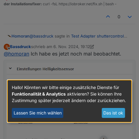
der Installationsfixer:
curl -fsL https://iobroker.net/fix.sh | bash -
0
@
bassdruck
sagte in
Test Adapter shuttercontrol
Homoran
v1.7.x
:
Bassdruck
schrieb am
6. Nov. 2024, 19:12
B
zuletzt editiert von Bassdruck
11. Juni 2024, 20:38
Offline
@
homoran
Ich habe es jetzt noch mal beobachtet.
Kann sich das einer erklären
ohne zugehörige debug-log Einträge nicht.
@
bassdruck
sagte in
Test Adapter shuttercontrol
v1.7.x
:
Hallo! Könnten wir bitte einige zusätzliche Dienste für
Funktionalität & Analytics
aktivieren? Sie können Ihre
Gibt es eine Möglichkeit das Verdunkeln per
Zustimmung später jederzeit ändern oder zurückziehen.
Helligkeissensor für Testzwecke zu triggern?
Natürlich!
Lassen Sie mich wählen
Das ist ok
Den Datenpunkt des Helligkeitssensors gegen einen
eigenen Datenpunkt tauschen und manuell dort den
Wert ändern