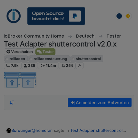
Weiter zum Inhalt
ioBroker Community Home
Deutsch
Tester
Test Adapter shuttercontrol v2.0.x
Verschoben
Tester
rollladen
rollladensteuerung
shuttercontrol
7.5k
335
11.4m
254
Anmelden zum Antworten
@
homoran
sagte in
Test Adapter shuttercontrol
Scrounger
v1.7.x
: