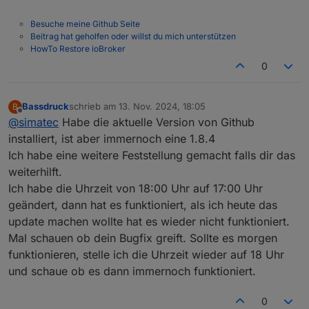
Besuche meine Github Seite
Beitrag hat geholfen oder willst du mich unterstützen
HowTo Restore ioBroker
0
Bassdruck
schrieb am
13. Nov. 2024, 18:05
B
zuletzt editiert von
Offline
@
simatec
Habe die aktuelle Version von Github
installiert, ist aber immernoch eine 1.8.4
Ich habe eine weitere Feststellung gemacht falls dir das
weiterhilft.
Ich habe die Uhrzeit von 18:00 Uhr auf 17:00 Uhr
geändert, dann hat es funktioniert, als ich heute das
update machen wollte hat es wieder nicht funktioniert.
Mal schauen ob dein Bugfix greift. Sollte es morgen
funktionieren, stelle ich die Uhrzeit wieder auf 18 Uhr
und schaue ob es dann immernoch funktioniert.
0