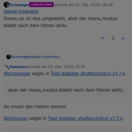
v1.7.x
:
Scrounger
schrieb am
22. Okt. 2024, 05:38
DEVELOPER
zuletzt editiert von
Offline
@
homoran
sagte in
Test Adapter
@
axel-koeneke
shuttercontrol v1.7.x
:
Genau so ist das umgesetzt, aber der manu_modus
Moin, leg dir doch einfach einen Button in der
bleibt nach dem fahren aktiv.
VIS an, oder eine Variable die per Alexa
fahren
angesteuert wird. Damit triggerst du dann für
das gewünschte Rollo die Position an, die du
0
auch in Sunprotect hinterlegt hast.
Die Buttons für die Gruppen sind mir
VG
bekannt, ich brauche das aber für einen
Axel
Scrounger
@
axel-koeneke
einzelnen Rollladen.
Genau so ist das umgesetzt, aber der manu_modus
Homoran
schrieb am
22. Okt. 2024, 07:15
@
homoran
sagte in
Test Adapter
bleibt nach dem fahren aktiv.
zuletzt editiert von
Offline
@
scrounger
sagte in
Test Adapter shuttercontrol v1.7.x
:
shuttercontrol v1.7.x
:
oder über einen Wandtaster per Skript
aber der manu_modus bleibt nach dem fahren aktiv.
auf die Beschattungshöhe fahren
(=SunProtect), danach ist auch der
Manu_Mode beendet
du musst den Haken setzen!
@
homoran
sagte in
Test Adapter shuttercontrol v1.7.x
:
Aber das geht doch nur wenn
Blockieren
des Manu-Modus für bekannte
Rolladenhöhen
aktiviert ist?