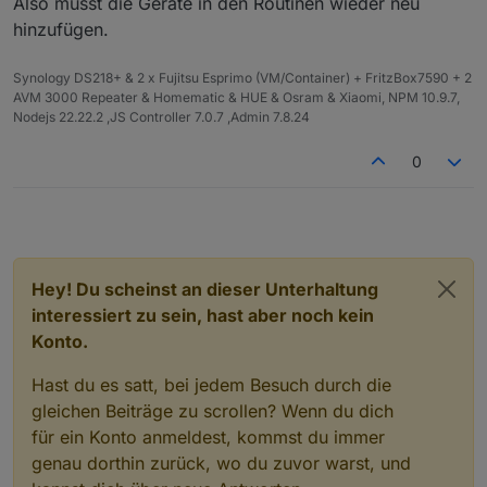
Also musst die Geräte in den Routinen wieder neu
In Alexa Skill "Custom IObroker"
hinzufügen.
deaktiviert
Skill IoBroker.iot aktiviert, Konto
verknüpft, Einmal-PW aus email
Synology DS218+ & 2 x Fujitsu Esprimo (VM/Container) + FritzBox7590 + 2
eingetragen, musste neues PW vergeben
AVM 3000 Repeater & Homematic & HUE & Osram & Xiaomi, NPM 10.9.7,
Geräte-suche in Alexa erfolgreich., alles
Nodejs 22.22.2 ,JS Controller 7.0.7 ,Admin 7.8.24
da
0
Hey! Du scheinst an dieser Unterhaltung
interessiert zu sein, hast aber noch kein
Konto.
Hast du es satt, bei jedem Besuch durch die
gleichen Beiträge zu scrollen? Wenn du dich
für ein Konto anmeldest, kommst du immer
genau dorthin zurück, wo du zuvor warst, und