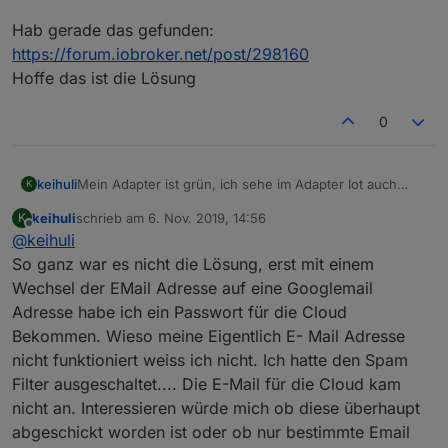
Hab gerade das gefunden:
https://forum.iobroker.net/post/298160
Hoffe das ist die Lösung
0
Mein Adapter ist grün, ich sehe im Adapter Iot auch
keihuli
K
Geräte im Google Tab. Ich kann mich aber nicht in der
keihuli
schrieb am
6. Nov. 2019, 14:56
K
Google Home App unter Android anmelden, da ich kein
Hab gerade das gefunden:
zuletzt editiert von
Offline
@
keihuli
Initialpasswort bekommen habe. Bzw. nicht in meinem
https://forum.iobroker.net/post/298160
Spam ist. Könnt Ihr mir helfen?
Hoffe das ist die Lösung
So ganz war es nicht die Lösung, erst mit einem
Kann Sein das ich das evtl schon anfang des Jahres
Wechsel der EMail Adresse auf eine Googlemail
bekommen habe, ein Passwort Reset hilft aber nicht. Da
Adresse habe ich ein Passwort für die Cloud
er die EMAIL nicht kennt
Bekommen. Wieso meine Eigentlich E- Mail Adresse
nicht funktioniert weiss ich nicht. Ich hatte den Spam
Filter ausgeschaltet.... Die E-Mail für die Cloud kam
nicht an. Interessieren würde mich ob diese überhaupt
abgeschickt worden ist oder ob nur bestimmte Email