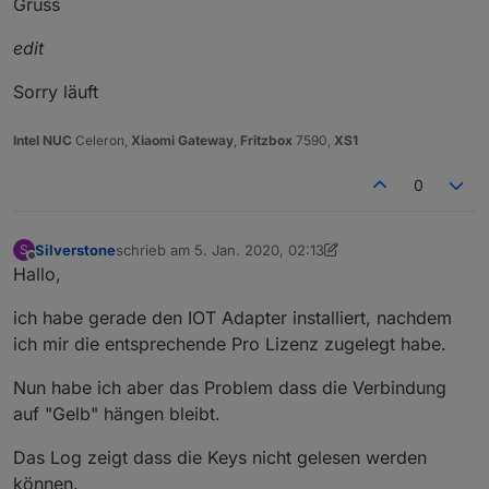
Gruss
edit
Sorry läuft
Intel NUC
Celeron,
Xiaomi Gateway
,
Fritzbox
7590,
XS1
0
Silverstone
schrieb am
5. Jan. 2020, 02:13
S
zuletzt editiert von Silverstone
1. Juni 2020, 23:03
Offline
Hallo,
ich habe gerade den IOT Adapter installiert, nachdem
ich mir die entsprechende Pro Lizenz zugelegt habe.
Nun habe ich aber das Problem dass die Verbindung
auf "Gelb" hängen bleibt.
Das Log zeigt dass die Keys nicht gelesen werden
können.