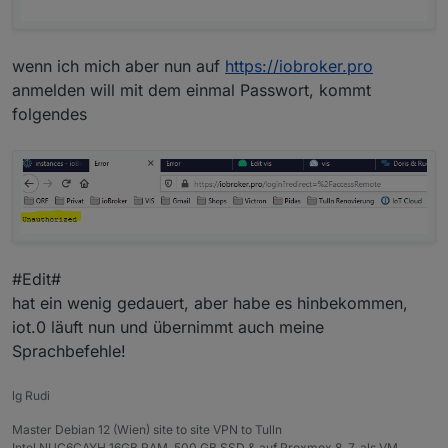
wenn ich mich aber nun auf
https://iobroker.pro
anmelden will mit dem einmal Passwort, kommt
folgendes
#Edit#
hat ein wenig gedauert, aber habe es hinbekommen,
iot.0 läuft nun und übernimmt auch meine
Sprachbefehle!
lg Rudi
Master Debian 12 (Wien) site to site VPN to Tulln
Intel NUC6CAYH 16GB RAM, 500 GB SSD & auf Proxmox 8. 7. als VM