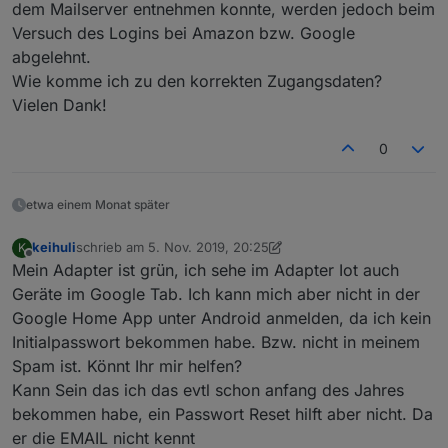
dem Mailserver entnehmen konnte, werden jedoch beim
Versuch des Logins bei Amazon bzw. Google
abgelehnt.
Wie komme ich zu den korrekten Zugangsdaten?
Vielen Dank!
0
etwa einem Monat später
keihuli
schrieb am
5. Nov. 2019, 20:25
K
zuletzt editiert von keihuli
11. Mai 2019, 21:42
Offline
Mein Adapter ist grün, ich sehe im Adapter Iot auch
Geräte im Google Tab. Ich kann mich aber nicht in der
Google Home App unter Android anmelden, da ich kein
Initialpasswort bekommen habe. Bzw. nicht in meinem
Spam ist. Könnt Ihr mir helfen?
Kann Sein das ich das evtl schon anfang des Jahres
bekommen habe, ein Passwort Reset hilft aber nicht. Da
er die EMAIL nicht kennt