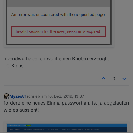
Irgendwo habe ich wohl einen Knoten erzeugt .
LG Klaus
0
MyzerAT
schrieb am
10. Dez. 2019, 13:37
zuletzt editiert von
Offline
fordere eine neues Einmalpasswort an, ist ja abgelaufen
wie es aussieht!