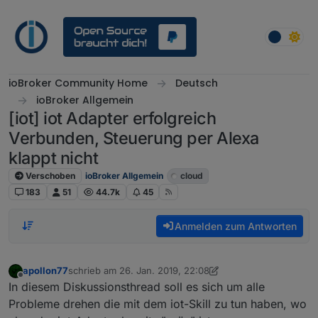
Weiter zum Inhalt
ioBroker Community Home
Deutsch
ioBroker Allgemein
[iot] iot Adapter erfolgreich
Verbunden, Steuerung per Alexa
klappt nicht
Verschoben
ioBroker Allgemein
cloud
183
51
44.7k
45
Anmelden zum Antworten
apollon77
schrieb am
26. Jan. 2019, 22:08
zuletzt editiert von eric2905
2. Okt. 2019, 05:23
Offline
In diesem Diskussionsthread soll es sich um alle
Probleme drehen die mit dem iot-Skill zu tun haben, wo