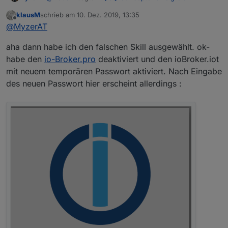
Verbunden, Steuerung per Alexa klappt nicht
:
klausM
schrieb am
10. Dez. 2019, 13:35
zuletzt editiert von
Offline
Sill auf Amazon deaktiviert / neu aktiviert
@
MyzerAT
aha dann habe ich den falschen Skill ausgewählt. ok-
für iot musst du den Amazon Skill
"ioBroker.
iot
"
habe den
io-Broker.pro
deaktiviert und den ioBroker.iot
aktivieren! den anderen Amazon Skill
"ioBroker.
****
"
mit neuem temporären Passwort aktiviert. Nach Eingabe
deaktivieren!
des neuen Passwort hier erscheint allerdings :