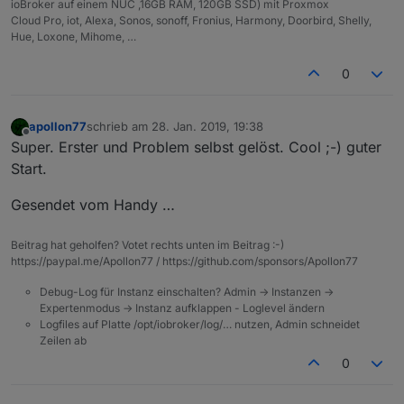
ioBroker auf einem NUC ,16GB RAM, 120GB SSD) mit Proxmox
Cloud Pro, iot, Alexa, Sonos, sonoff, Fronius, Harmony, Doorbird, Shelly,
Hue, Loxone, Mihome, …
0
apollon77
schrieb am
28. Jan. 2019, 19:38
zuletzt editiert von
Offline
Super. Erster und Problem selbst gelöst. Cool ;-) guter
Start.
Gesendet vom Handy …
Beitrag hat geholfen? Votet rechts unten im Beitrag :-)
https://paypal.me/Apollon77 / https://github.com/sponsors/Apollon77
Debug-Log für Instanz einschalten? Admin -> Instanzen ->
Expertenmodus -> Instanz aufklappen - Loglevel ändern
Logfiles auf Platte /opt/iobroker/log/… nutzen, Admin schneidet
Zeilen ab
0