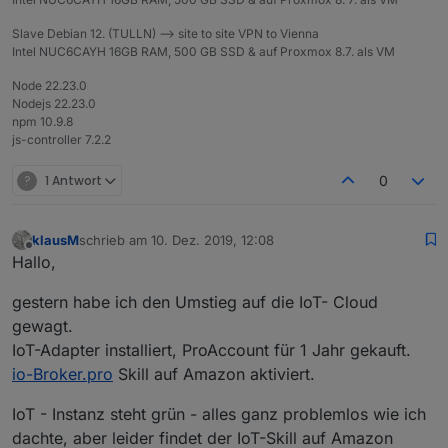
Slave Debian 12. (TULLN) --> site to site VPN to Vienna
Intel NUC6CAYH 16GB RAM, 500 GB SSD & auf Proxmox 8.7. als VM
Node 22.23.0
Nodejs 22.23.0
npm 10.9.8
js-controller 7.2.2
?
1 Antwort
0
klausM
schrieb am
10. Dez. 2019, 12:08
zuletzt editiert von
Offline
Hallo,
gestern habe ich den Umstieg auf die IoT- Cloud
gewagt.
IoT-Adapter installiert, ProAccount für 1 Jahr gekauft.
io-Broker.pro
Skill auf Amazon aktiviert.
IoT - Instanz steht grün - alles ganz problemlos wie ich
dachte, aber leider findet der IoT-Skill auf Amazon