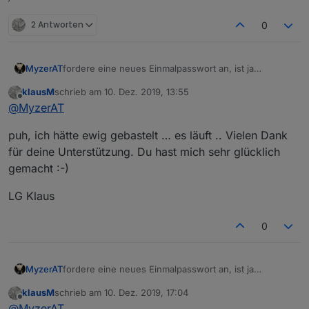
2 Antworten
0
fordere eine neues Einmalpasswort an, ist ja
MyzerAT
abgelaufen wie es aussieht!
klausM
schrieb am
10. Dez. 2019, 13:55
zuletzt editiert von
Offline
@
MyzerAT
puh, ich hätte ewig gebastelt … es läuft .. Vielen Dank
für deine Unterstützung. Du hast mich sehr glücklich
gemacht :-)
LG Klaus
0
fordere eine neues Einmalpasswort an, ist ja
MyzerAT
abgelaufen wie es aussieht!
klausM
schrieb am
10. Dez. 2019, 17:04
zuletzt editiert von
Offline
@
MyzerAT