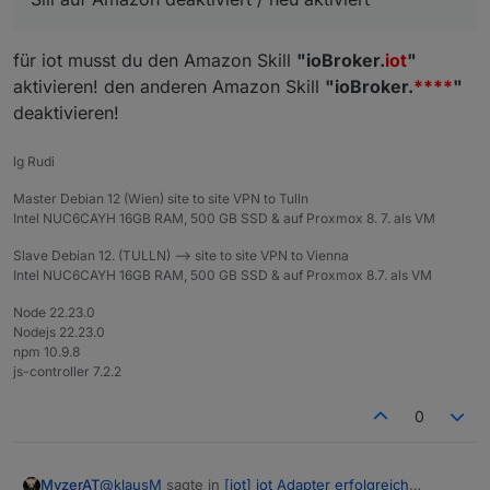
Verzweifelung die Alexa2 Instanz gelöscht und neu
Nun bin ich mit meinem Latein am Ende.
installiert und zuletzt eine Nacht abgewartet. Aber es
für iot musst du den Amazon Skill
"ioBroker.
iot
"
will nicht.
LG Klaus
aktivieren! den anderen Amazon Skill
"ioBroker.
****
"
deaktivieren!
lg Rudi
Master Debian 12 (Wien) site to site VPN to Tulln
Intel NUC6CAYH 16GB RAM, 500 GB SSD & auf Proxmox 8. 7. als VM
Slave Debian 12. (TULLN) --> site to site VPN to Vienna
Intel NUC6CAYH 16GB RAM, 500 GB SSD & auf Proxmox 8.7. als VM
Node 22.23.0
Nodejs 22.23.0
npm 10.9.8
js-controller 7.2.2
0
@
klausM
sagte in
[iot] iot Adapter erfolgreich
MyzerAT