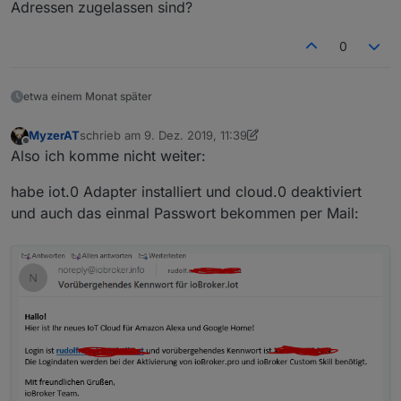
Adressen zugelassen sind?
0
etwa einem Monat später
MyzerAT
schrieb am
9. Dez. 2019, 11:39
zuletzt editiert von MyzerAT
12. Sept. 2019, 12:59
Offline
Also ich komme nicht weiter:
habe iot.0 Adapter installiert und cloud.0 deaktiviert
und auch das einmal Passwort bekommen per Mail: