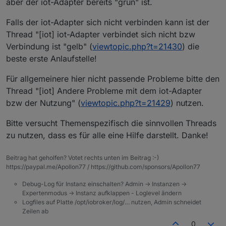
aber der iot-Adapter bereits "grün" ist.
Falls der iot-Adapter sich nicht verbinden kann ist der
Thread "[iot] iot-Adapter verbindet sich nicht bzw
Verbindung ist "gelb" (
viewtopic.php?t=21430
) die
beste erste Anlaufstelle!
Für allgemeinere hier nicht passende Probleme bitte den
Thread "[iot] Andere Probleme mit dem iot-Adapter
bzw der Nutzung" (
viewtopic.php?t=21429
) nutzen.
Bitte versucht Themenspezifisch die sinnvollen Threads
zu nutzen, dass es für alle eine Hilfe darstellt. Danke!
Beitrag hat geholfen? Votet rechts unten im Beitrag :-)
https://paypal.me/Apollon77 / https://github.com/sponsors/Apollon77
Debug-Log für Instanz einschalten? Admin -> Instanzen ->
Expertenmodus -> Instanz aufklappen - Loglevel ändern
Logfiles auf Platte /opt/iobroker/log/… nutzen, Admin schneidet
Zeilen ab
0