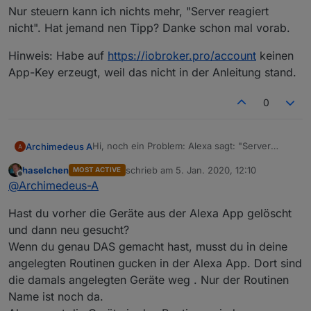
Nur steuern kann ich nichts mehr, "Server reagiert
nicht". Hat jemand nen Tipp? Danke schon mal vorab.
Hinweis: Habe auf
https://iobroker.pro/account
keinen
App-Key erzeugt, weil das nicht in der Anleitung stand.
0
Hi, noch ein Problem: Alexa sagt: "Server
Archimedeus A
reagiert nicht"
haselchen
schrieb am
5. Jan. 2020, 12:10
MOST ACTIVE
Was bisher geschah:
IoT Assistants installiert (1.1.8)
zuletzt editiert von
Offline
@
Archimedeus-A
Nur steuern kann ich nichts mehr, "Server
Cloud.0 gestoppt
reagiert nicht". Hat jemand nen Tipp? Danke
Pro account erstellt
Hast du vorher die Geräte aus der Alexa App gelöscht
schon mal vorab.
Jahreslizenz für Assistent gekauft (wird
Hinweis: Habe auf
https://iobroker.pro/account
angezeigt unter
keinen App-Key erzeugt, weil das nicht in der
und dann neu gesucht?
https://iobroker.pro/accountRemote
)
Anleitung stand.
Wenn du genau DAS gemacht hast, musst du in deine
Cloud.0 mit Pro Account PW versorgt,
angelegten Routinen gucken in der Alexa App. Dort sind
gestartet, ist grün, Alexa.Geräte werden
angezeigt
die damals angelegten Geräte weg . Nur der Routinen
Zwischendurch nach Anleitung ein Alexa-
Name ist noch da.
Kommando gemacht, ging