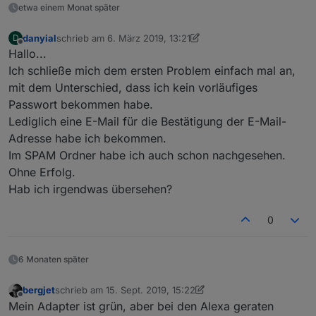
etwa einem Monat später
danyial
schrieb am
6. März 2019, 13:21
D
zuletzt editiert von danyial
3. Juni 2019, 14:22
Offline
Hallo...
Ich schließe mich dem ersten Problem einfach mal an,
mit dem Unterschied, dass ich kein vorläufiges
Passwort bekommen habe.
Lediglich eine E-Mail für die Bestätigung der E-Mail-
Adresse habe ich bekommen.
Im SPAM Ordner habe ich auch schon nachgesehen.
Ohne Erfolg.
Hab ich irgendwas übersehen?
0
6 Monaten später
bergjet
schrieb am
15. Sept. 2019, 15:22
zuletzt editiert von bergjet
Offline
Mein Adapter ist grün, aber bei den Alexa geraten