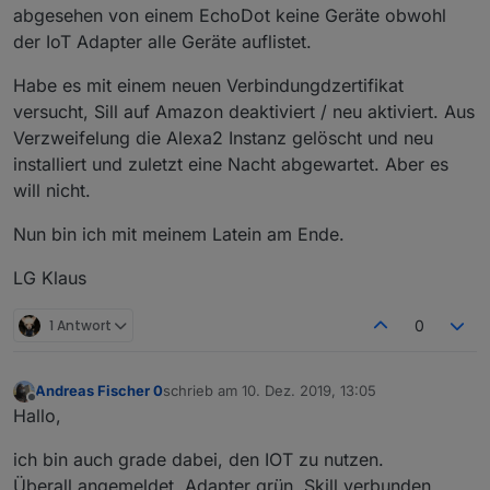
abgesehen von einem EchoDot keine Geräte obwohl
der IoT Adapter alle Geräte auflistet.
Habe es mit einem neuen Verbindungdzertifikat
versucht, Sill auf Amazon deaktiviert / neu aktiviert. Aus
Verzweifelung die Alexa2 Instanz gelöscht und neu
installiert und zuletzt eine Nacht abgewartet. Aber es
will nicht.
Nun bin ich mit meinem Latein am Ende.
LG Klaus
1 Antwort
0
Andreas Fischer 0
schrieb am
10. Dez. 2019, 13:05
zuletzt editiert von
Offline
Hallo,
ich bin auch grade dabei, den IOT zu nutzen.
Überall angemeldet, Adapter grün, Skill verbunden,