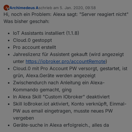
Archimedeus A
schrieb am
5. Jan. 2020, 09:58
zuletzt editiert von
Offline
Hi, noch ein Problem: Alexa sagt: "Server reagiert nicht"
Was bisher geschah:
IoT Assistants installiert (1.1.8)
Cloud.0 gestoppt
Pro account erstellt
Jahreslizenz für Assistent gekauft (wird angezeigt
unter
https://iobroker.pro/accountRemote
)
Cloud.0 mit Pro Account PW versorgt, gestartet, ist
grün, Alexa.Geräte werden angezeigt
Zwischendurch nach Anleitung ein Alexa-
Kommando gemacht, ging
In Alexa Skill "Custom IObroker" deaktiviert
Skill IoBroker.iot aktiviert, Konto verknüpft, Einmal-
PW aus email eingetragen, musste neues PW
vergeben
Geräte-suche in Alexa erfolgreich., alles da