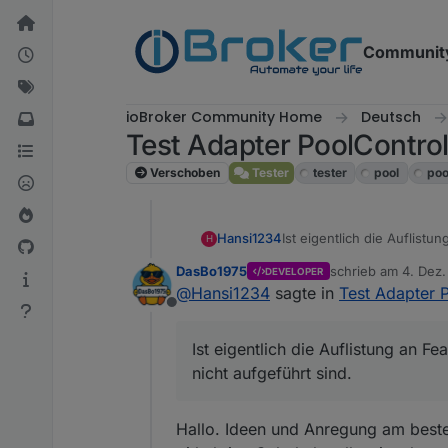
Weiter zum Inhalt
Communit
ioBroker Community Home
Deutsch
Test Adapter PoolContro
Verschoben
Tester
tester
pool
poo
Hansi1234
Ist eigentlich die Auflistu
H
aufgeführt sind.
DasBo1975
schrieb am
4. Dez.
DEVELOPER
zuletzt editiert von
@
Hansi1234
sagte in
Test Adapter 
Offline
Ist eigentlich die Auflistung an F
nicht aufgeführt sind.
Hallo. Ideen und Anregung am beste