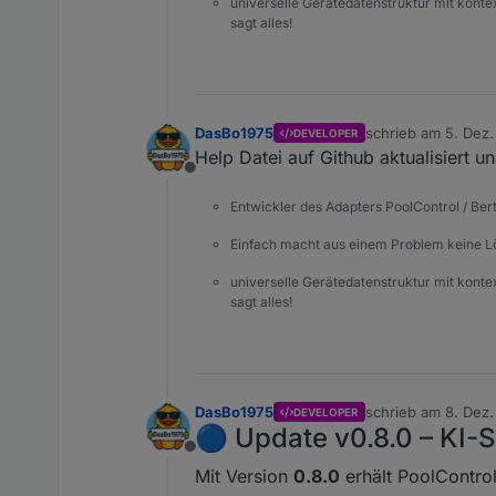
universelle Gerätedatenstruktur mit konte
sagt alles!
DasBo1975
schrieb am
5. Dez.
DEVELOPER
zuletzt editiert von
Help Datei auf Github aktualisiert un
Offline
Entwickler des Adapters PoolControl / Ber
Einfach macht aus einem Problem keine 
universelle Gerätedatenstruktur mit konte
sagt alles!
DasBo1975
schrieb am
8. Dez.
DEVELOPER
zuletzt editiert von
🔵 Update v0.8.0 – KI-
Offline
Mit Version
0.8.0
erhält PoolControl 