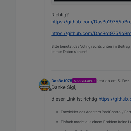
Richtig?
https://github.com/DasBo1975/ioBr
https://github.com/DasBo1975/ioB
Bitte benutzt das Voting rechts unten im Beitrag
Immer Daten sichern!
DasBo1975
schrieb am
5. Dez.
DEVELOPER
zuletzt editiert von
Danke Sigi,
Offline
dieser Link ist richtig
https://githu
Entwickler des Adapters PoolControl / Ber
Einfach macht aus einem Problem keine 