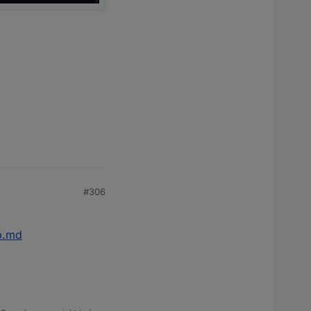
#306
p.md