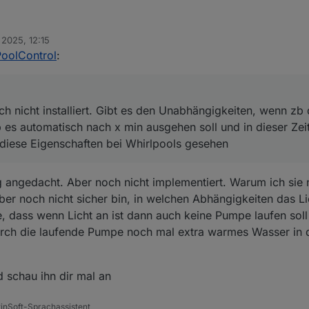
ter noch nicht installiert. Gibt es den Unabhängigkeiten, wenn zb das L
 2025, 12:15
omatisch nach x min ausgehen soll und in dieser Zeit zb auch keine Pum
PoolControl
:
ten bei Whirlpools gesehen
h nicht installiert. Gibt es den Unabhängigkeiten, wenn zb 
 es automatisch nach x min ausgehen soll und in dieser Zei
 diese Eigenschaften bei Whirlpools gesehen
rg angedacht. Aber noch nicht implementiert. Warum ich sie 
lber noch nicht sicher bin, in welchen Abhängigkeiten das L
e, dass wenn Licht an ist dann auch keine Pumpe laufen so
urch die laufende Pumpe noch mal extra warmes Wasser in 
d schau ihn dir mal an
tinSoft-Sprachassistent