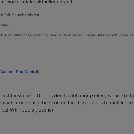
auf einem relativ aktuellem Stand.
tinSoft-Sprachassistent
Lösung
xtueller Funktionszuordnung. Oder einfach gesagt: Jedes Gerät spricht dieselbe
 Adapter PoolControl
:
stung an Features auf der GitHub Seite aktuell? Ich hab ein paar Ideen, we
nicht installiert. Gibt es den Unabhängigkeiten, wenn zb da
 am besten hier im Forum posten. Unabhängig davon, wie aktuell die Aufl
 nach x min ausgehen soll und in dieser Zeit zb auch keine
uf einem relativ aktuellem Stand.
n bei Whirlpools gesehen