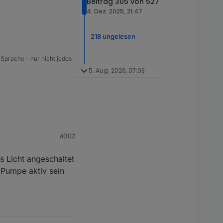
Beitrag 305 von 527
4. Dez. 2025, 21:47
218 ungelesen
 Sprache - nur nicht jedes
5. Aug. 2026, 07:03
#302
lche da z.B. nicht
s Licht angeschaltet
istung auf github ist.
 Pumpe aktiv sein