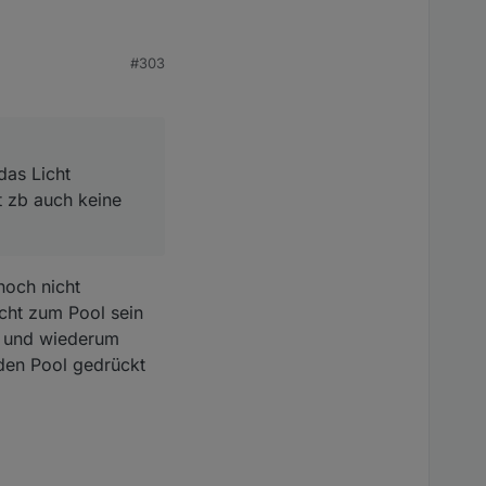
icht angeschaltet
#303
pe aktiv sein sollte?
das Licht
t zb auch keine
noch nicht
icht zum Pool sein
ll und wiederum
den Pool gedrückt