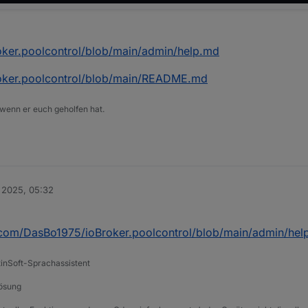
oker.poolcontrol/blob/main/admin/help.md
roker.poolcontrol/blob/main/README.md
 wenn er euch geholfen hat.
 2025, 05:32
b.com/DasBo1975/ioBroker.poolcontrol/blob/main/admin/hel
tinSoft-Sprachassistent
Lösung