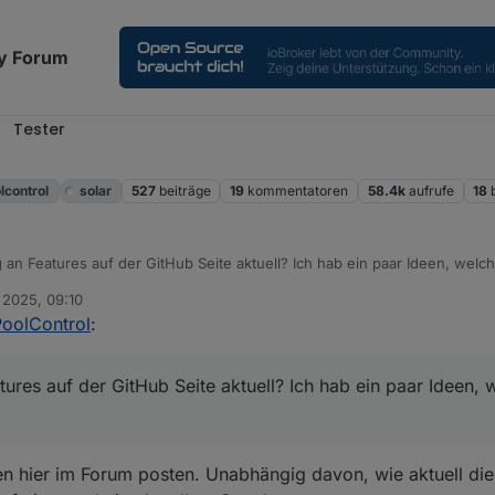
y Forum
Tester
l
lcontrol
solar
527
beiträge
19
kommentatoren
58.4k
aufrufe
18
ng an Features auf der GitHub Seite aktuell? Ich hab ein paar Ideen, welch
 2025, 09:10
PoolControl
:
eatures auf der GitHub Seite aktuell? Ich hab ein paar Ideen, 
n hier im Forum posten. Unabhängig davon, wie aktuell die 