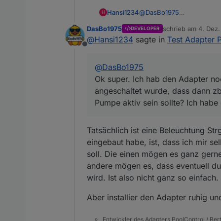
Hansi1234
@
DasBo1975
H
Ok super. Ich hab den Adap
DasBo1975
schrieb am
4. Dez.
DEVELOPER
wurde, dass dann zb es aut
zuletzt editiert von
@
Hansi1234
sagte in
Test Adapter 
Ich habe diese Eigenschaf
Offline
@
DasBo1975
Ok super. Ich hab den Adapter noc
angeschaltet wurde, dass dann zb
Pumpe aktiv sein sollte? Ich habe
Tatsächlich ist eine Beleuchtung St
eingebaut habe, ist, dass ich mir se
soll. Die einen mögen es ganz gern
andere mögen es, dass eventuell d
wird. Ist also nicht ganz so einfach.
Aber installier den Adapter ruhig un
Entwickler des Adapters PoolControl / Ber