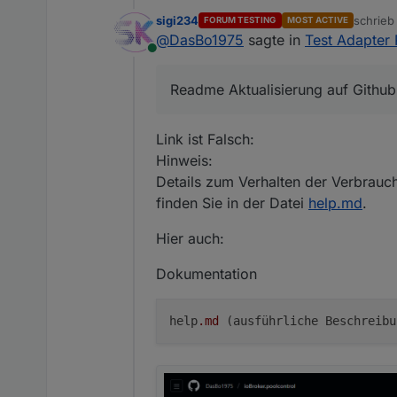
sigi234
schrie
FORUM TESTING
MOST ACTIVE
zuletzt 
@
DasBo1975
sagte in
Test Adapter 
Online
Readme Aktualisierung auf Github
Link ist Falsch:
Hinweis:
Details zum Verhalten der Verbrauc
finden Sie in der Datei
help.md
.
Hier auch:
Dokumentation
help
.md