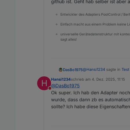
github ist. Geht hab selber ist aber 
Entwickler des Adapters PoolControl / Ber
Einfach macht aus einem Problem keine 
universelle Gerätedatenstruktur mit konte
sagt alles!
@
Hansi1234
sagte in
Test
DasBo1975
Hansi1234
schrieb am
4. Dez. 2025, 11:15
H
zuletzt editiert von
@
DasBo1975
Ist eigentlich die Aufli
Nicht stören
aufgeführt sind.
Ok super. Ich hab den Adapter noch 
Hallo. Ideen und Anregung
wurde, dass dann zb es automatisch
Geht hab selber ist aber a
sollte? Ich habe diese Eigenschafte