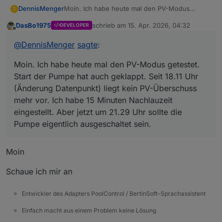
DennisMenger
Moin. Ich habe heute mal den PV-Modus
D
getestet. Start der Pumpe hat auch geklappt.
DasBo1975
schrieb am
15. Apr. 2026, 04:32
DEVELOPER
Seit 18.11 Uhr (Änderung Datenpunkt) liegt kein
zuletzt editiert von
Offline
PV-Überschuss mehr vor. Ich habe 15 Minuten
@
DennisMenger
sagte
:
Nachlauzeit eingestellt. Aber jetzt um 21.29 Uhr
sollte die Pumpe eigentlich ausgeschaltet sein.
Moin. Ich habe heute mal den PV-Modus getestet.
Start der Pumpe hat auch geklappt. Seit 18.11 Uhr
(Änderung Datenpunkt) liegt kein PV-Überschuss
mehr vor. Ich habe 15 Minuten Nachlauzeit
eingestellt. Aber jetzt um 21.29 Uhr sollte die
Pumpe eigentlich ausgeschaltet sein.
Moin
Schaue ich mir an
Entwickler des Adapters PoolControl / BertinSoft-Sprachassistent
Einfach macht aus einem Problem keine Lösung