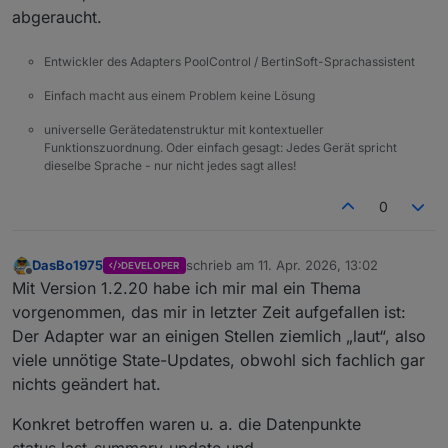
abgeraucht.
Entwickler des Adapters PoolControl / BertinSoft-Sprachassistent
Einfach macht aus einem Problem keine Lösung
universelle Gerätedatenstruktur mit kontextueller
Funktionszuordnung. Oder einfach gesagt: Jedes Gerät spricht
dieselbe Sprache - nur nicht jedes sagt alles!
0
DasBo1975
schrieb am
11. Apr. 2026, 13:02
DEVELOPER
zuletzt editiert von
Offline
Mit Version 1.2.20 habe ich mir mal ein Thema
vorgenommen, das mir in letzter Zeit aufgefallen ist:
Der Adapter war an einigen Stellen ziemlich „laut“, also
viele unnötige State-Updates, obwohl sich fachlich gar
nichts geändert hat.
Konkret betroffen waren u. a. die Datenpunkte