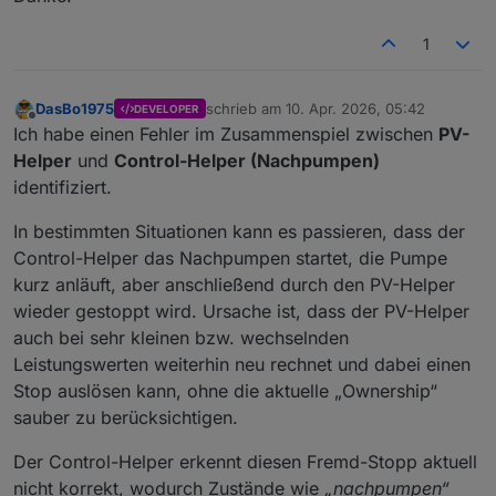
1
DasBo1975
schrieb am
10. Apr. 2026, 05:42
DEVELOPER
zuletzt editiert von
Offline
Ich habe einen Fehler im Zusammenspiel zwischen
PV-
Helper
und
Control-Helper (Nachpumpen)
identifiziert.
In bestimmten Situationen kann es passieren, dass der
Control-Helper das Nachpumpen startet, die Pumpe
kurz anläuft, aber anschließend durch den PV-Helper
wieder gestoppt wird. Ursache ist, dass der PV-Helper
auch bei sehr kleinen bzw. wechselnden
Leistungswerten weiterhin neu rechnet und dabei einen
Stop auslösen kann, ohne die aktuelle „Ownership“
sauber zu berücksichtigen.
Der Control-Helper erkennt diesen Fremd-Stopp aktuell
nicht korrekt, wodurch Zustände wie
„nachpumpen“