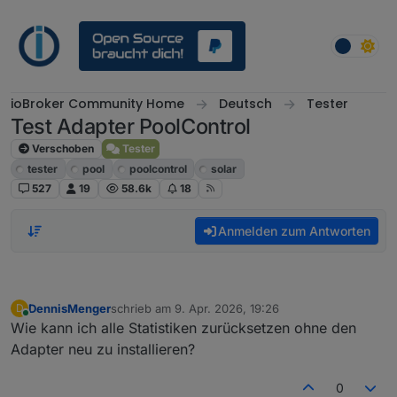
Weiter zum Inhalt
ioBroker Community Home
Deutsch
Tester
Test Adapter PoolControl
Verschoben
Tester
tester
pool
poolcontrol
solar
527
19
58.6k
18
Anmelden zum Antworten
DennisMenger
schrieb am
9. Apr. 2026, 19:26
D
zuletzt editiert von
Online
Wie kann ich alle Statistiken zurücksetzen ohne den
Adapter neu zu installieren?
0