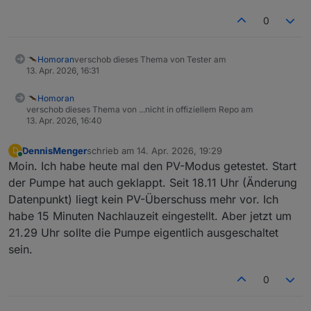
0
Homoran
verschob dieses Thema von Tester am
13. Apr. 2026, 16:31
Homoran
verschob dieses Thema von ...nicht in offiziellem Repo am
13. Apr. 2026, 16:40
DennisMenger
schrieb am
14. Apr. 2026, 19:29
D
zuletzt editiert von
Online
Moin. Ich habe heute mal den PV-Modus getestet. Start
der Pumpe hat auch geklappt. Seit 18.11 Uhr (Änderung
Datenpunkt) liegt kein PV-Überschuss mehr vor. Ich
habe 15 Minuten Nachlauzeit eingestellt. Aber jetzt um
21.29 Uhr sollte die Pumpe eigentlich ausgeschaltet
sein.
0