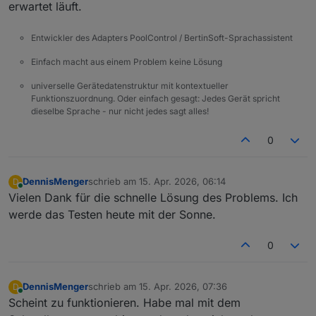
erwartet läuft.
Entwickler des Adapters PoolControl / BertinSoft-Sprachassistent
Einfach macht aus einem Problem keine Lösung
universelle Gerätedatenstruktur mit kontextueller
Funktionszuordnung. Oder einfach gesagt: Jedes Gerät spricht
dieselbe Sprache - nur nicht jedes sagt alles!
0
DennisMenger
schrieb am
15. Apr. 2026, 06:14
D
zuletzt editiert von
Online
Vielen Dank für die schnelle Lösung des Problems. Ich
werde das Testen heute mit der Sonne.
0
DennisMenger
schrieb am
15. Apr. 2026, 07:36
D
zuletzt editiert von
Online
Scheint zu funktionieren. Habe mal mit dem