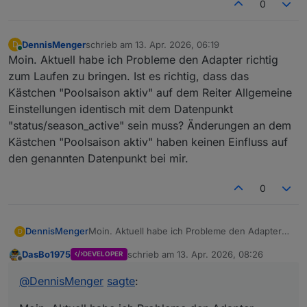
0
DennisMenger
schrieb am
13. Apr. 2026, 06:19
D
zuletzt editiert von
Online
Moin. Aktuell habe ich Probleme den Adapter richtig
zum Laufen zu bringen. Ist es richtig, dass das
Kästchen "Poolsaison aktiv" auf dem Reiter Allgemeine
Einstellungen identisch mit dem Datenpunkt
"status/season_active" sein muss? Änderungen an dem
Kästchen "Poolsaison aktiv" haben keinen Einfluss auf
den genannten Datenpunkt bei mir.
0
DennisMenger
Moin. Aktuell habe ich Probleme den Adapter
D
richtig zum Laufen zu bringen. Ist es richtig,
DasBo1975
schrieb am
13. Apr. 2026, 08:26
DEVELOPER
dass das Kästchen "Poolsaison aktiv" auf dem
zuletzt editiert von
Offline
Reiter Allgemeine Einstellungen identisch mit
@
DennisMenger
sagte
:
dem Datenpunkt "status/season_active" sein
muss? Änderungen an dem Kästchen