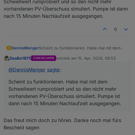
Schwellwert rumprobiert und so den nicht mehr
vorhandenen PV-Überschuss simuliert. Pumpe ist dann
nach 15 Minuten Nachlaufzeit ausgegangen.
0
DennisMenger
Scheint zu funktionieren. Habe mal mit dem
D
Schwellwert rumprobiert und so den nicht mehr
DasBo1975
schrieb am
15. Apr. 2026, 08:53
DEVELOPER
vorhandenen PV-Überschuss simuliert. Pumpe
zuletzt editiert von
Offline
ist dann nach 15 Minuten Nachlaufzeit
@
DennisMenger
sagte
:
ausgegangen.
Scheint zu funktionieren. Habe mal mit dem
Schwellwert rumprobiert und so den nicht mehr
vorhandenen PV-Überschuss simuliert. Pumpe ist
dann nach 15 Minuten Nachlaufzeit ausgegangen.
Das freut mich doch zu hören. Danke noch mal fürs
Bescheid sagen