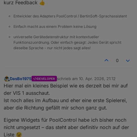
kurz Feedback 👍
Entwickler des Adapters PoolControl / BertinSoft-Sprachassistent
Einfach macht aus einem Problem keine Lösung
universelle Gerätedatenstruktur mit kontextueller
Funktionszuordnung. Oder einfach gesagt: Jedes Gerät spricht
dieselbe Sprache - nur nicht jedes sagt alles!
0
DasBo1975
schrieb am
10. Apr. 2026, 21:12
DEVELOPER
zuletzt editiert von
Offline
Hier mal ein kleines Beispiel wie es derzeit bei mir auf
der VIS 1 ausschaut.
Ist noch alles im Aufbau und eher eine erste Spielerei,
aber die Richtung gefällt mir schon ganz gut.
Eigene Widgets für PoolControl habe ich bisher noch
nicht umgesetzt – das steht aber definitiv noch auf der
Liste 😉