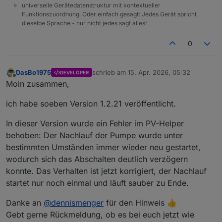
universelle Gerätedatenstruktur mit kontextueller
Funktionszuordnung. Oder einfach gesagt: Jedes Gerät spricht
dieselbe Sprache - nur nicht jedes sagt alles!
0
DasBo1975
schrieb am
15. Apr. 2026, 05:32
DEVELOPER
zuletzt editiert von
Offline
Moin zusammen,
ich habe soeben Version 1.2.21 veröffentlicht.
In dieser Version wurde ein Fehler im PV-Helper
behoben: Der Nachlauf der Pumpe wurde unter
bestimmten Umständen immer wieder neu gestartet,
wodurch sich das Abschalten deutlich verzögern
konnte. Das Verhalten ist jetzt korrigiert, der Nachlauf
startet nur noch einmal und läuft sauber zu Ende.
Danke an
@
dennismenger
für den Hinweis 👍
Gebt gerne Rückmeldung, ob es bei euch jetzt wie