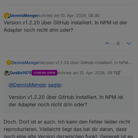
DennisMenger
schrieb am
13. Apr. 2026, 08:40
D
zuletzt editiert von
Online
Version v1.2.20 über GitHub installiert. In NPM ist der
Adapter noch nicht drin oder?
0
DennisMenger
Version v1.2.20 über GitHub installiert. In NPM
D
ist der Adapter noch nicht drin oder?
DasBo1975
schrieb am
13. Apr. 2026, 09:11
DEVELOPER
zuletzt editiert von DasBo1975
Offline
@
DennisMenger
sagte
:
Version v1.2.20 über GitHub installiert. In NPM ist
der Adapter noch nicht drin oder?
Doch. Dort ist er auch. Ich kann den Fehler leider nicht
reproduzieren. Vielleicht liegt das bei dir daran, dass
noch eine alte Version dazwischen funkt. Generell ist es