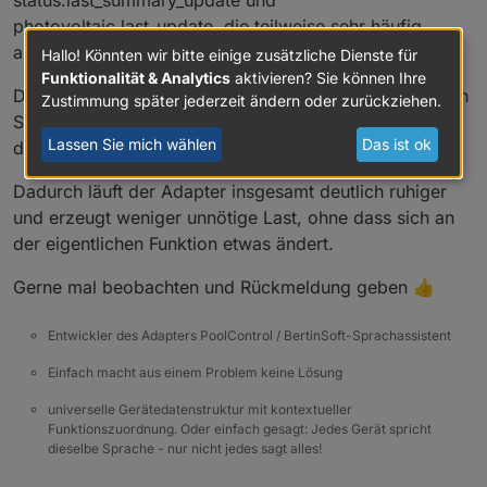
status.last_summary_update und
photovoltaic.last_update, die teilweise sehr häufig
aktualisiert wurden.
Hallo! Könnten wir bitte einige zusätzliche Dienste für
Funktionalität & Analytics
aktivieren? Sie können Ihre
Das Verhalten habe ich jetzt angepasst. Die betroffenen
Zustimmung später jederzeit ändern oder zurückziehen.
States werden nur noch dann geschrieben, wenn sich
Lassen Sie mich wählen
Das ist ok
das tatsächliche Ergebnis auch wirklich ändert.
Dadurch läuft der Adapter insgesamt deutlich ruhiger
und erzeugt weniger unnötige Last, ohne dass sich an
der eigentlichen Funktion etwas ändert.
Gerne mal beobachten und Rückmeldung geben 👍
Entwickler des Adapters PoolControl / BertinSoft-Sprachassistent
Einfach macht aus einem Problem keine Lösung
universelle Gerätedatenstruktur mit kontextueller
Funktionszuordnung. Oder einfach gesagt: Jedes Gerät spricht
dieselbe Sprache - nur nicht jedes sagt alles!