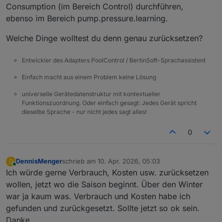
Consumption (im Bereich Control) durchführen,
ebenso im Bereich pump.pressure.learning.
Welche Dinge wolltest du denn genau zurücksetzen?
Entwickler des Adapters PoolControl / BertinSoft-Sprachassistent
Einfach macht aus einem Problem keine Lösung
universelle Gerätedatenstruktur mit kontextueller
Funktionszuordnung. Oder einfach gesagt: Jedes Gerät spricht
dieselbe Sprache - nur nicht jedes sagt alles!
0
DennisMenger
schrieb am
10. Apr. 2026, 05:03
D
zuletzt editiert von
Online
Ich würde gerne Verbrauch, Kosten usw. zurücksetzen
wollen, jetzt wo die Saison beginnt. Über den Winter
war ja kaum was. Verbrauch und Kosten habe ich
gefunden und zurückgesetzt. Sollte jetzt so ok sein.
Danke.