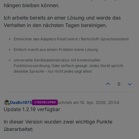
hängen bleiben können.
Ich arbeite bereits an einer Lösung und werde das
Verhalten in den nächsten Tagen bereinigen.
Entwickler des Adapters PoolControl / BertinSoft-Sprachassistent
Einfach macht aus einem Problem keine Lösung
universelle Gerätedatenstruktur mit kontextueller
Funktionszuordnung. Oder einfach gesagt: Jedes Gerät spricht
dieselbe Sprache - nur nicht jedes sagt alles!
0
DasBo1975
schrieb am
10. Apr. 2026, 20:54
DEVELOPER
zuletzt editiert von
Offline
Update 1.2.19 verfügbar
In dieser Version wurden zwei wichtige Punkte
überarbeitet: