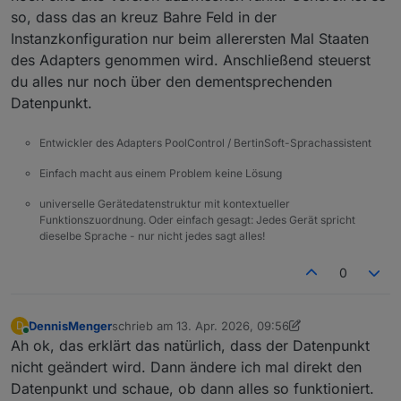
so, dass das an kreuz Bahre Feld in der
Instanzkonfiguration nur beim allerersten Mal Staaten
des Adapters genommen wird. Anschließend steuerst
du alles nur noch über den dementsprechenden
Datenpunkt.
Entwickler des Adapters PoolControl / BertinSoft-Sprachassistent
Einfach macht aus einem Problem keine Lösung
universelle Gerätedatenstruktur mit kontextueller
Funktionszuordnung. Oder einfach gesagt: Jedes Gerät spricht
dieselbe Sprache - nur nicht jedes sagt alles!
0
DennisMenger
schrieb am
13. Apr. 2026, 09:56
D
zuletzt editiert von DennisMenger
Online
Ah ok, das erklärt das natürlich, dass der Datenpunkt
nicht geändert wird. Dann ändere ich mal direkt den
Datenpunkt und schaue, ob dann alles so funktioniert.