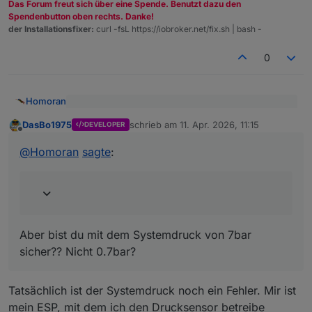
Das Forum freut sich über eine Spende. Benutzt dazu den
Spendenbutton oben rechts. Danke!
der Installationsfixer:
curl -fsL https://iobroker.net/fix.sh | bash -
0
Homoran
@
DasBo1975
sagte
:
DasBo1975
schrieb am
11. Apr. 2026, 11:15
DEVELOPER
zuletzt editiert von
Offline
Ja, mit 9.4 °C hab ich vorgestern auch angefangen
ein kleines Beispiel wie es derzeit bei mir auf
der VIS 1 ausschaut.
bin mittlerweile auf 13.
@
Homoran
sagte
:
Aber bist du mit dem Systemdruck von 7bar sicher??
Nicht 0.7bar?
Ich muss noch einiges umbauen und erstmal mein
System wieder unter allen Bedingungen prüfen,
dann werde ich endlich mitspielen können.
EDIT:
Die Nacht war aber kalt...
Aber bist du mit dem Systemdruck von 7bar
sicher?? Nicht 0.7bar?
Tatsächlich ist der Systemdruck noch ein Fehler. Mir ist
mein ESP, mit dem ich den Drucksensor betreibe