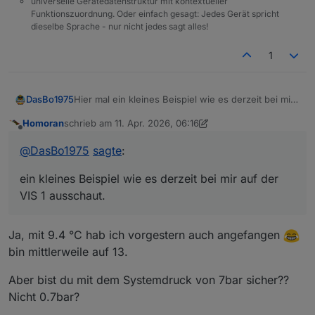
universelle Gerätedatenstruktur mit kontextueller
Funktionszuordnung. Oder einfach gesagt: Jedes Gerät spricht
dieselbe Sprache - nur nicht jedes sagt alles!
1
Hier mal ein kleines Beispiel wie es derzeit bei mir
DasBo1975
auf der VIS 1 ausschaut.
Homoran
schrieb am
11. Apr. 2026, 06:16
Ist noch alles im Aufbau und eher eine erste
Eigene Widgets für PoolControl habe ich bisher
zuletzt editiert von Homoran
4. Nov. 2026, 09:12
Offline
Spielerei, aber die Richtung gefällt mir schon ganz
noch nicht umgesetzt – das steht aber definitiv
@
DasBo1975
sagte
:
gut.
noch auf der Liste 😉
ein kleines Beispiel wie es derzeit bei mir auf der
VIS 1 ausschaut.
Ja, mit 9.4 °C hab ich vorgestern auch angefangen
bin mittlerweile auf 13.
Aber bist du mit dem Systemdruck von 7bar sicher??
Nicht 0.7bar?