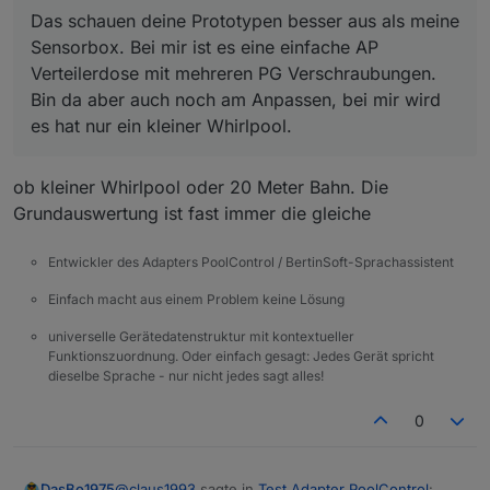
Bin da aber auch noch am Anpassen, bei mir wird es
Das schauen deine Prototypen besser aus als meine
hat nur ein kleiner Whirlpool.
Sensorbox. Bei mir ist es eine einfache AP
Verteilerdose mit mehreren PG Verschraubungen.
Bin da aber auch noch am Anpassen, bei mir wird
es hat nur ein kleiner Whirlpool.
ob kleiner Whirlpool oder 20 Meter Bahn. Die
Grundauswertung ist fast immer die gleiche
Entwickler des Adapters PoolControl / BertinSoft-Sprachassistent
Einfach macht aus einem Problem keine Lösung
universelle Gerätedatenstruktur mit kontextueller
Funktionszuordnung. Oder einfach gesagt: Jedes Gerät spricht
dieselbe Sprache - nur nicht jedes sagt alles!
0
@
claus1993
sagte in
Test Adapter PoolControl
:
DasBo1975