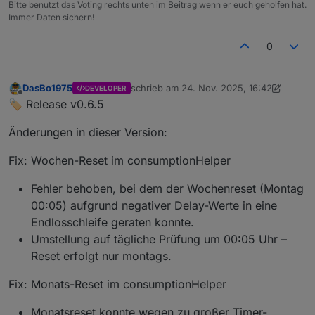
Bitte benutzt das Voting rechts unten im Beitrag wenn er euch geholfen hat.
2025-11-24 05:04:02.663	
info
	[
consumption
Immer Daten sichern!
poolcontrol.0
2025-11-24 05:04:02.656	
info
	[
consumption
0
poolcontrol.0
2025-11-24 05:04:02.640	
info
	[
consumption
poolcontrol.0
DasBo1975
schrieb am
24. Nov. 2025, 16:42
DEVELOPER
zuletzt editiert von DasBo1975
2025-11-24 05:04:02.624	
info
	[
consumption
Offline
🏷️ Release v0.6.5
poolcontrol.0
2025-11-24 05:04:02.609	
info
	[
consumption
Änderungen in dieser Version:
poolcontrol.0
2025-11-24 05:04:02.593	
info
	[
consumption
Fix: Wochen-Reset im consumptionHelper
poolcontrol.0
2025-11-24 05:04:02.577	
info
	[
consumption
Fehler behoben, bei dem der Wochenreset (Montag
poolcontrol.0
00:05) aufgrund negativer Delay-Werte in eine
2025-11-24 05:04:02.561	
info
	[
consumption
Endlosschleife geraten konnte.
poolcontrol.0
Umstellung auf tägliche Prüfung um 00:05 Uhr –
2025-11-24 05:04:02.545	
info
	[
consumption
Reset erfolgt nur montags.
poolcontrol.0
2025-11-24 05:04:02.530	
info
	[
consumption
Fix: Monats-Reset im consumptionHelper
poolcontrol.0
2025-11-24 05:04:02.514	
info
	[
consumption
Monatsreset konnte wegen zu großer Timer-