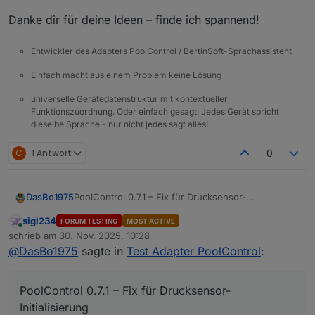
Danke dir für deine Ideen – finde ich spannend!
Entwickler des Adapters PoolControl / BertinSoft-Sprachassistent
Einfach macht aus einem Problem keine Lösung
universelle Gerätedatenstruktur mit kontextueller
Funktionszuordnung. Oder einfach gesagt: Jedes Gerät spricht
dieselbe Sprache - nur nicht jedes sagt alles!
C
1 Antwort
0
DasBo1975
PoolControl 0.7.1 – Fix für Drucksensor-
Initialisierung
sigi234
FORUM TESTING
MOST ACTIVE
Online
schrieb am
30. Nov. 2025, 10:28
zuletzt editiert von
@
DasBo1975
sagte in
Test Adapter PoolControl
:
PoolControl 0.7.1 – Fix für Drucksensor-
Initialisierung