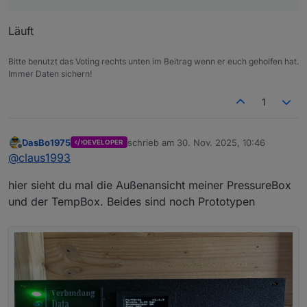
Läuft
Bitte benutzt das Voting rechts unten im Beitrag wenn er euch geholfen hat.
Immer Daten sichern!
1
DasBo1975
schrieb am
30. Nov. 2025, 10:46
DEVELOPER
zuletzt editiert von
Offline
@
claus1993
hier sieht du mal die Außenansicht meiner PressureBox
und der TempBox. Beides sind noch Prototypen