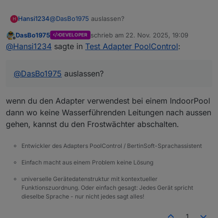
Hansi1234
@
DasBo1975
auslassen?
H
DasBo1975
schrieb am
22. Nov. 2025, 19:09
DEVELOPER
zuletzt editiert von
Offline
@
Hansi1234
sagte in
Test Adapter PoolControl
:
@
DasBo1975
auslassen?
wenn du den Adapter verwendest bei einem IndoorPool
dann wo keine Wasserführenden Leitungen nach aussen
gehen, kannst du den Frostwächter abschalten.
Entwickler des Adapters PoolControl / BertinSoft-Sprachassistent
Einfach macht aus einem Problem keine Lösung
universelle Gerätedatenstruktur mit kontextueller
Funktionszuordnung. Oder einfach gesagt: Jedes Gerät spricht
dieselbe Sprache - nur nicht jedes sagt alles!
1