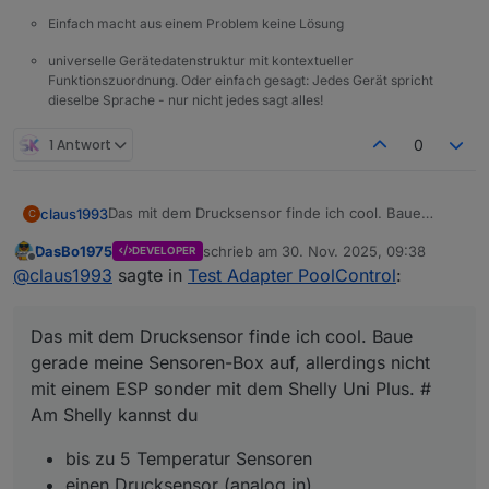
Einfach macht aus einem Problem keine Lösung
universelle Gerätedatenstruktur mit kontextueller
Funktionszuordnung. Oder einfach gesagt: Jedes Gerät spricht
dieselbe Sprache - nur nicht jedes sagt alles!
1 Antwort
0
Das mit dem Drucksensor finde ich cool. Baue
claus1993
C
gerade meine Sensoren-Box auf, allerdings nicht mit
DasBo1975
schrieb am
30. Nov. 2025, 09:38
DEVELOPER
einem ESP sonder mit dem Shelly Uni Plus. #
bis zu 5 Temperatur Sensoren
zuletzt editiert von
Offline
@
claus1993
sagte in
Test Adapter PoolControl
:
Am Shelly kannst du
Für mich wollte ich die Pumpenleistung mit dem
einen Drucksensor (analog in)
Flow Sensor messen. Weiterhin den Füllstand des
einen Flowsensor (count)
Pools mit den beiden Levelsensoren. Den Rest habe
zwei Levelsensoren (digital-in)
Vielleicht kannst du ja noch den Flowmeter und den
Das mit dem Drucksensor finde ich cool. Baue
ich, so wie bei dir es umgesetzt, ist geplant.
anschließen.
Füllstand bei dir inkludieren :-)
gerade meine Sensoren-Box auf, allerdings nicht
mit einem ESP sonder mit dem Shelly Uni Plus. #
Am Shelly kannst du
bis zu 5 Temperatur Sensoren
einen Drucksensor (analog in)