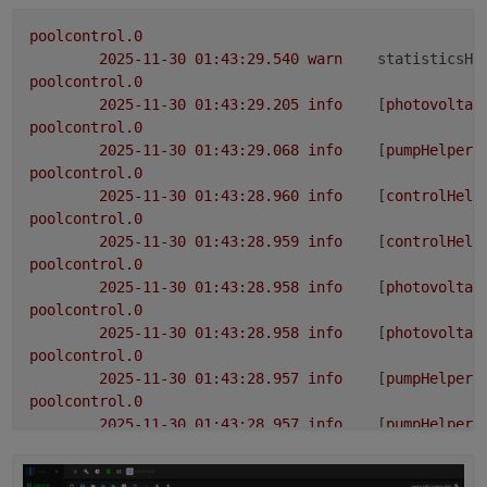
– es gibt keine automatische Steuerlogik.
Daten
Frei wählbare Objekt-ID (bar-Wert aus ioBroker)
Der Adapter erkennt automatisch:
poolcontrol.0
Speicherung von aktuellem und vorherigem Druck
2025-11-30 01:43:29.540	
warn
statisticsHe
Zeitstempel für die letzte Aktualisierung
steigenden Druck
poolcontrol.0
Benutzerdefinierbarer Normaldruckbereich
fallenden Druck
2025-11-30 01:43:29.205	
info
	[
photovoltai
(min/max)
stabilen Druck
Der Adapter baut im laufenden Betrieb einen
poolcontrol.0
Erweiterter Diagnose-Text
Trendwerte werden in eigenen States abgelegt.
Lernbereich auf:
2025-11-30 01:43:29.068	
info
	[
pumpHelper2
🔷 Trenderkennung
🔷 Selbstlernende Druckwerte
learned_min_bar – niedrigster gemessener Druck
poolcontrol.0
learned_max_bar – höchster gemessener Druck
2025-11-30 01:43:28.960	
info
	[
controlHelp
avg_bar – gleitender Durchschnitt
🔷 Diagnose-Ausgabe
poolcontrol.0
Dadurch entsteht ein realer, anlagenspezifischer
2025-11-30 01:43:28.959	
info
	[
controlHelp
Wohlfühlbereich.
Der neue State status_text_diagnostic liefert
poolcontrol.0
umfangreiche Analyseinfos:
Trendanzeige
2025-11-30 01:43:28.958	
info
	[
photovoltai
Durchschnittsdruck
poolcontrol.0
gelernte Min/Max-Grenzen
🔷 Manueller Reset der Lernwerte
2025-11-30 01:43:28.958	
info
	[
photovoltai
Ideal für VIS/Widgets und technische
poolcontrol.0
Auswertungen.
Ein eigener State ermöglicht das Zurücksetzen aller
2025-11-30 01:43:28.957	
info
	[
pumpHelper4
Lernwerte auf Knopfdruck.
poolcontrol.0
🔧 Technische Hinweise
2025-11-30 01:43:28.957	
info
	[
pumpHelper4
poolcontrol.0
Keine automatische Steuerung, keine Eingriffe in
2025-11-30 01:43:28.957	
info
	[
pumpHelper3
Pumpen- oder Solarlogik