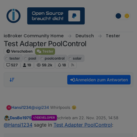
Weiter zum Inhalt
ioBroker Community Home
Deutsch
Tester
Test Adapter PoolControl
Verschoben
Tester
tester
pool
poolcontrol
solar
527
19
59.2k
18
Anmelden zum Antworten
Hansi1234
@
sigi234
Whirlpools 😉
H
DasBo1975
schrieb am
22. Nov. 2025, 14:58
DEVELOPER
zuletzt editiert von
Offline
@
Hansi1234
sagte in
Test Adapter PoolControl
: