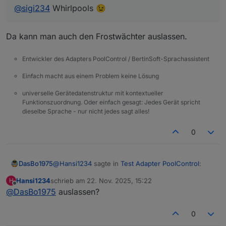
@
sigi234
Whirlpools 😉
Da kann man auch den Frostwächter auslassen.
Entwickler des Adapters PoolControl / BertinSoft-Sprachassistent
Einfach macht aus einem Problem keine Lösung
universelle Gerätedatenstruktur mit kontextueller
Funktionszuordnung. Oder einfach gesagt: Jedes Gerät spricht
dieselbe Sprache - nur nicht jedes sagt alles!
0
@
Hansi1234
sagte in
Test Adapter PoolControl
:
DasBo1975
Hansi1234
schrieb am
22. Nov. 2025, 15:22
H
zuletzt editiert von
Offline
@
DasBo1975
auslassen?
@
sigi234
Whirlpools 😉
0
Da kann man auch den Frostwächter auslassen.