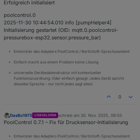
poolcontrol.0

Erfolgreich initialisiert
	2025-11-30 01:43:28.957	info	[pumpHelpe
poolcontrol.0

poolcontrol.0
	2025-11-30 01:43:28.956	info	[pumpHelpe
2025-11-30 10:44:54.010 info [pumpHelper4]
poolcontrol.0

Initialisierung gestartet (OID: mqtt.0.poolcontrol-
	2025-11-30 01:43:28.954	info	[migration
poolcontrol.0

pressurebox-esp32.sensor.pressure_bar)
	2025-11-30 01:43:28.794	info	[migration
poolcontrol.0

Entwickler des Adapters PoolControl / BertinSoft-Sprachassistent
	2025-11-30 01:43:28.436	info	[createPhot
poolcontrol.0

Einfach macht aus einem Problem keine Lösung
	2025-11-30 01:43:28.275	info	Adapter 
poolcontrol.0

universelle Gerätedatenstruktur mit kontextueller
Funktionszuordnung. Oder einfach gesagt: Jedes Gerät spricht
dieselbe Sprache - nur nicht jedes sagt alles!
0
DasBo1975
schrieb am
30. Nov. 2025, 09:03
DEVELOPER
zuletzt editiert von
Offline
PoolControl 0.7.1 – Fix für Drucksensor-Initialisierung
Entwickler des Adapters PoolControl / BertinSoft-Sprachassistent