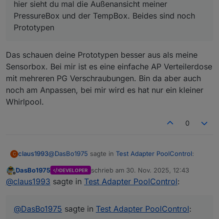
hier sieht du mal die Außenansicht meiner
PressureBox und der TempBox. Beides sind noch
Prototypen
Das schauen deine Prototypen besser aus als meine
Sensorbox. Bei mir ist es eine einfache AP Verteilerdose
mit mehreren PG Verschraubungen. Bin da aber auch
noch am Anpassen, bei mir wird es hat nur ein kleiner
Whirlpool.
0
@
DasBo1975
sagte in
Test Adapter PoolControl
:
claus1993
C
DasBo1975
schrieb am
30. Nov. 2025, 12:43
DEVELOPER
zuletzt editiert von
Offline
hier sieht du mal die Außenansicht meiner
@
claus1993
sagte in
Test Adapter PoolControl
:
PressureBox und der TempBox. Beides sind
Das schauen deine Prototypen besser aus als meine
noch Prototypen
Sensorbox. Bei mir ist es eine einfache AP
@
DasBo1975
sagte in
Test Adapter PoolControl
:
Verteilerdose mit mehreren PG Verschraubungen.