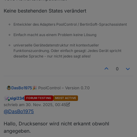
Keine bestehenden States verändert
Entwickler des Adapters PoolControl / BertinSoft-Sprachassistent
Einfach macht aus einem Problem keine Lösung
universelle Gerätedatenstruktur mit kontextueller
Funktionszuordnung. Oder einfach gesagt: Jedes Gerät spricht
dieselbe Sprache - nur nicht jedes sagt alles!
0
🎉 PoolControl – Version 0.7.0
DasBo1975
sigi234
FORUM TESTING
MOST ACTIVE
Drucksensor-Integration & Erweiterte Pumpen-
Online
schrieb am
30. Nov. 2025, 00:45
Diagnose
zuletzt editiert von sigi234
@
DasBo1975
Mit Version 0.7.0 erhält der PoolControl-Adapter
eine vollständige Unterstützung für externe
Hallo, Drucksensor wird nicht erkannt obwohl
Drucksensoren (z. B. über MQTT, Shelly, ESP32-
🆕 Neue Funktionen
PressureBox).
🔷 Neuer Drucksensor-Bereich (pump.pressure.*)
angegeben.
Der Drucksensor arbeitet ausschließlich informativ
Neues Unterverzeichnis für alle druckbezogenen