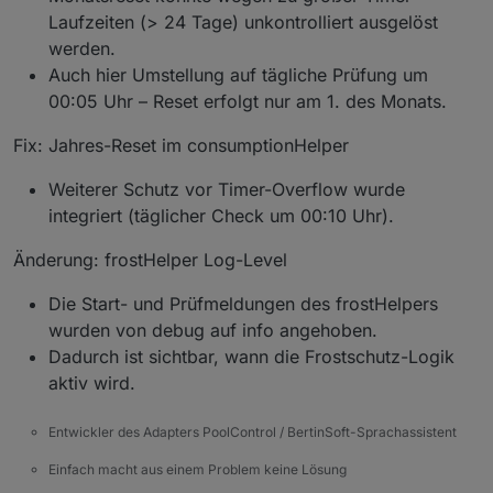
poolcontrol.0
Laufzeiten (> 24 Tage) unkontrolliert ausgelöst
2025-11-24 05:04:02.499	
info
	[
consumption
werden.
poolcontrol.0
Auch hier Umstellung auf tägliche Prüfung um
2025-11-24 05:04:02.483	
info
	[
consumption
poolcontrol.0
00:05 Uhr – Reset erfolgt nur am 1. des Monats.
2025-11-24 05:04:02.325	
info
	[
consumption
Fix: Jahres-Reset im consumptionHelper
Weiterer Schutz vor Timer-Overflow wurde
integriert (täglicher Check um 00:10 Uhr).
Änderung: frostHelper Log-Level
Die Start- und Prüfmeldungen des frostHelpers
wurden von debug auf info angehoben.
Dadurch ist sichtbar, wann die Frostschutz-Logik
aktiv wird.
Entwickler des Adapters PoolControl / BertinSoft-Sprachassistent
Einfach macht aus einem Problem keine Lösung