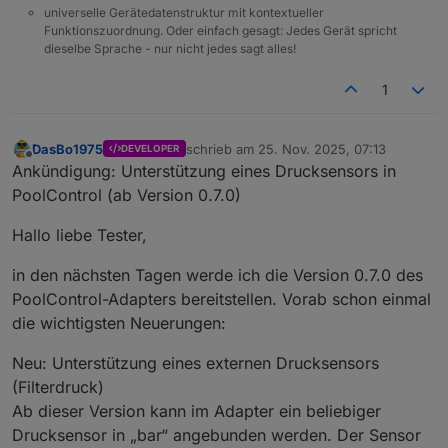
universelle Gerätedatenstruktur mit kontextueller
Funktionszuordnung. Oder einfach gesagt: Jedes Gerät spricht
dieselbe Sprache - nur nicht jedes sagt alles!
1
DasBo1975
schrieb am
25. Nov. 2025, 07:13
DEVELOPER
zuletzt editiert von
Offline
Ankündigung: Unterstützung eines Drucksensors in
PoolControl (ab Version 0.7.0)
Hallo liebe Tester,
in den nächsten Tagen werde ich die Version 0.7.0 des
PoolControl-Adapters bereitstellen. Vorab schon einmal
die wichtigsten Neuerungen:
Neu: Unterstützung eines externen Drucksensors
(Filterdruck)
Ab dieser Version kann im Adapter ein beliebiger
Drucksensor in „bar“ angebunden werden. Der Sensor