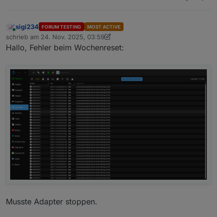
sigi234
FORUM TESTING
MOST ACTIVE
Online
schrieb am
24. Nov. 2025, 03:59
zuletzt editiert von sigi234
Hallo, Fehler beim Wochenreset:
Musste Adapter stoppen.