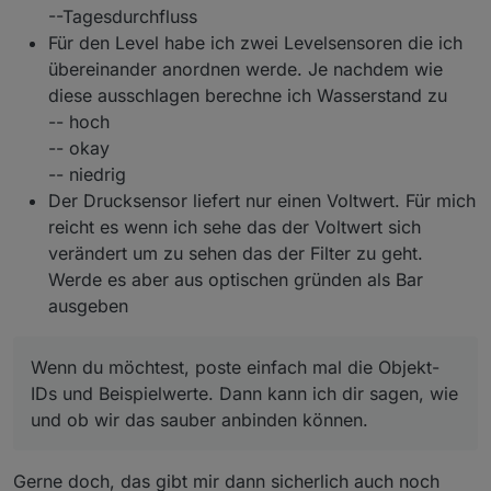
Impulswert bzw. Durchfluss liefert.
wie und ob wir das sauber anbinden können.
Danke dir für deine Ideen – finde ich spannend!
--Tagesdurchfluss
Für den Level habe ich zwei Levelsensoren die ich
übereinander anordnen werde. Je nachdem wie
diese ausschlagen berechne ich Wasserstand zu
-- hoch
-- okay
-- niedrig
Der Drucksensor liefert nur einen Voltwert. Für mich
reicht es wenn ich sehe das der Voltwert sich
verändert um zu sehen das der Filter zu geht.
Werde es aber aus optischen gründen als Bar
ausgeben
Wenn du möchtest, poste einfach mal die Objekt-
IDs und Beispielwerte. Dann kann ich dir sagen, wie
und ob wir das sauber anbinden können.
Gerne doch, das gibt mir dann sicherlich auch noch