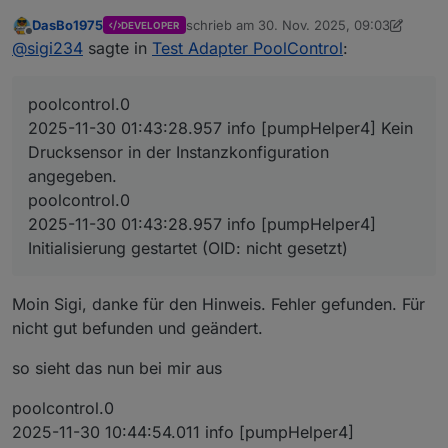
DasBo1975
schrieb am
30. Nov. 2025, 09:03
DEVELOPER
Hallo, Drucksensor wird nicht erkannt obwohl
zuletzt editiert von DasBo1975
Offline
@
sigi234
sagte in
Test Adapter PoolControl
:
angegeben.
poolcontrol.0

	2025-11-30 01:43:29.540	warn	statisticsHe
poolcontrol.0
poolcontrol.0

2025-11-30 01:43:28.957 info [pumpHelper4] Kein
	2025-11-30 01:43:29.205	info	[photovolta
poolcontrol.0

Drucksensor in der Instanzkonfiguration
	2025-11-30 01:43:29.068	info	[pumpHelpe
angegeben.
poolcontrol.0

poolcontrol.0
	2025-11-30 01:43:28.960	info	[controlHelp
poolcontrol.0

2025-11-30 01:43:28.957 info [pumpHelper4]
	2025-11-30 01:43:28.959	info	[controlH
Initialisierung gestartet (OID: nicht gesetzt)
poolcontrol.0

	2025-11-30 01:43:28.958	info	[photovolta
poolcontrol.0

Moin Sigi, danke für den Hinweis. Fehler gefunden. Für
	2025-11-30 01:43:28.958	info	[photovoltaic
nicht gut befunden und geändert.
poolcontrol.0

	2025-11-30 01:43:28.957	info	[pumpHelper
so sieht das nun bei mir aus
poolcontrol.0

	2025-11-30 01:43:28.957	info	[pumpHelper
poolcontrol.0
poolcontrol.0

2025-11-30 10:44:54.011 info [pumpHelper4]
	2025-11-30 01:43:28.957	info	[pumpHelpe