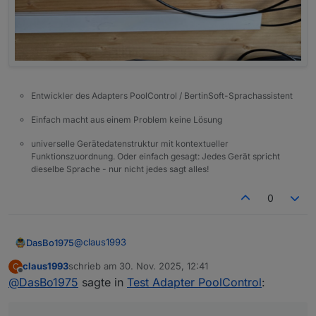
Entwickler des Adapters PoolControl / BertinSoft-Sprachassistent
Einfach macht aus einem Problem keine Lösung
universelle Gerätedatenstruktur mit kontextueller
Funktionszuordnung. Oder einfach gesagt: Jedes Gerät spricht
dieselbe Sprache - nur nicht jedes sagt alles!
0
@
claus1993
DasBo1975
claus1993
schrieb am
30. Nov. 2025, 12:41
C
hier sieht du mal die Außenansicht meiner
zuletzt editiert von
Offline
@
DasBo1975
sagte in
Test Adapter PoolControl
:
PressureBox und der TempBox. Beides sind noch
Prototypen