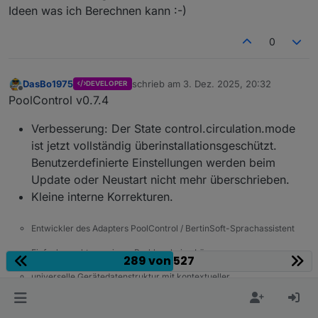
Ideen was ich Berechnen kann :-)
0
DasBo1975
schrieb am
3. Dez. 2025, 20:32
DEVELOPER
zuletzt editiert von
Offline
PoolControl v0.7.4
Verbesserung: Der State control.circulation.mode
ist jetzt vollständig überinstallationsgeschützt.
Benutzerdefinierte Einstellungen werden beim
Update oder Neustart nicht mehr überschrieben.
Kleine interne Korrekturen.
Entwickler des Adapters PoolControl / BertinSoft-Sprachassistent
Einfach macht aus einem Problem keine Lösung
289 von 527
universelle Gerätedatenstruktur mit kontextueller
Funktionszuordnung. Oder einfach gesagt: Jedes Gerät spricht
dieselbe Sprache - nur nicht jedes sagt alles!