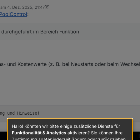
b am
4. Dez. 2025, 21:47
editiert von sigi234
12. Apr. 2025, 22:54
PoolControl
:
 durchgeführt im Bereich Funktion
hs- und Kostenwerte (z. B. bei Neustarts oder beim Wechse
Hallo! Könnten wir bitte einige zusätzliche Dienste für
Funktionalität & Analytics
aktivieren? Sie können Ihre
Zustimmung später jederzeit ändern oder zurückziehen.