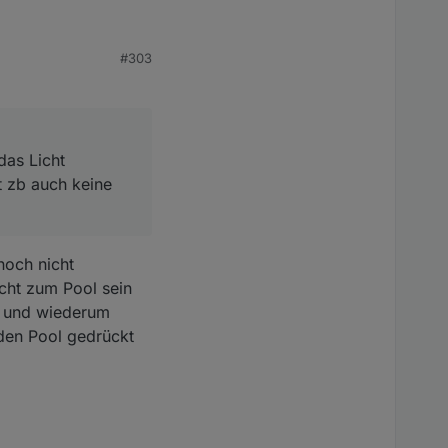
icht angeschaltet
#303
pe aktiv sein sollte?
das Licht
t zb auch keine
noch nicht
icht zum Pool sein
ll und wiederum
den Pool gedrückt