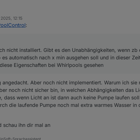
ter noch nicht installiert. Gibt es den Unabhängigkeiten, wenn zb das L
 2025, 12:15
omatisch nach x min ausgehen soll und in dieser Zeit zb auch keine Pum
PoolControl
:
ten bei Whirlpools gesehen
h nicht installiert. Gibt es den Unabhängigkeiten, wenn zb 
 es automatisch nach x min ausgehen soll und in dieser Zei
 diese Eigenschaften bei Whirlpools gesehen
rg angedacht. Aber noch nicht implementiert. Warum ich sie 
lber noch nicht sicher bin, in welchen Abhängigkeiten das L
e, dass wenn Licht an ist dann auch keine Pumpe laufen so
urch die laufende Pumpe noch mal extra warmes Wasser in 
d schau ihn dir mal an
tinSoft-Sprachassistent