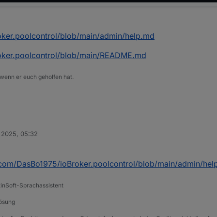
oker.poolcontrol/blob/main/admin/help.md
roker.poolcontrol/blob/main/README.md
 wenn er euch geholfen hat.
 2025, 05:32
b.com/DasBo1975/ioBroker.poolcontrol/blob/main/admin/hel
tinSoft-Sprachassistent
Lösung