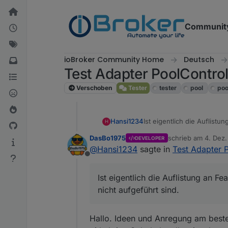
Weiter zum Inhalt
Communit
ioBroker Community Home
Deutsch
Test Adapter PoolContro
Verschoben
Tester
tester
pool
poo
Hansi1234
Ist eigentlich die Auflistu
H
aufgeführt sind.
DasBo1975
schrieb am
4. Dez.
DEVELOPER
zuletzt editiert von
@
Hansi1234
sagte in
Test Adapter 
Offline
Ist eigentlich die Auflistung an F
nicht aufgeführt sind.
Hallo. Ideen und Anregung am beste