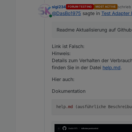
sigi234
schrie
FORUM TESTING
MOST ACTIVE
zuletzt 
@
DasBo1975
sagte in
Test Adapter 
Online
Readme Aktualisierung auf Github
Link ist Falsch:
Hinweis:
Details zum Verhalten der Verbrauc
finden Sie in der Datei
help.md
.
Hier auch:
Dokumentation
help
.md