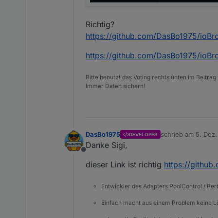
Richtig?
https://github.com/DasBo1975/ioBr
https://github.com/DasBo1975/ioB
Bitte benutzt das Voting rechts unten im Beitrag
Immer Daten sichern!
DasBo1975
schrieb am
5. Dez.
DEVELOPER
zuletzt editiert von
Danke Sigi,
Offline
dieser Link ist richtig
https://githu
Entwickler des Adapters PoolControl / Ber
Einfach macht aus einem Problem keine 