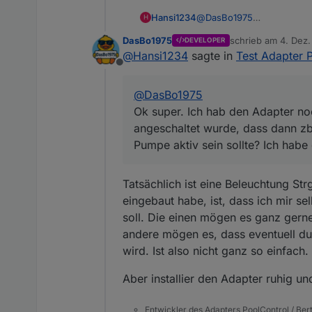
Hansi1234
@
DasBo1975
H
Ok super. Ich hab den Adap
DasBo1975
schrieb am
4. Dez.
DEVELOPER
wurde, dass dann zb es aut
zuletzt editiert von
@
Hansi1234
sagte in
Test Adapter 
Ich habe diese Eigenschaf
Offline
@
DasBo1975
Ok super. Ich hab den Adapter noc
angeschaltet wurde, dass dann zb
Pumpe aktiv sein sollte? Ich habe
Tatsächlich ist eine Beleuchtung St
eingebaut habe, ist, dass ich mir se
soll. Die einen mögen es ganz gern
andere mögen es, dass eventuell d
wird. Ist also nicht ganz so einfach.
Aber installier den Adapter ruhig un
Entwickler des Adapters PoolControl / Ber