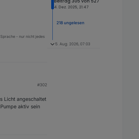
Beitrag 305 von 527
4. Dez. 2025, 21:47
218 ungelesen
 Sprache - nur nicht jedes
5. Aug. 2026, 07:03
#302
lche da z.B. nicht
s Licht angeschaltet
istung auf github ist.
 Pumpe aktiv sein