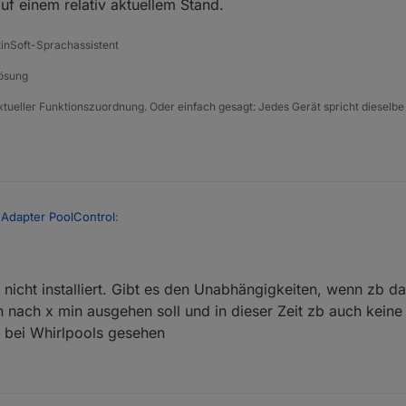
auf einem relativ aktuellem Stand.
tinSoft-Sprachassistent
Lösung
xtueller Funktionszuordnung. Oder einfach gesagt: Jedes Gerät spricht dieselbe
 Adapter PoolControl
:
stung an Features auf der GitHub Seite aktuell? Ich hab ein paar Ideen, we
nicht installiert. Gibt es den Unabhängigkeiten, wenn zb da
 am besten hier im Forum posten. Unabhängig davon, wie aktuell die Aufl
 nach x min ausgehen soll und in dieser Zeit zb auch keine
uf einem relativ aktuellem Stand.
n bei Whirlpools gesehen