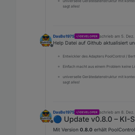
universelle Gerätedatenstruktur mit konte
sagt alles!
DasBo1975
schrieb am
5. Dez.
DEVELOPER
zuletzt editiert von
Help Datei auf Github aktualisiert un
Offline
Entwickler des Adapters PoolControl / Ber
Einfach macht aus einem Problem keine 
universelle Gerätedatenstruktur mit konte
sagt alles!
DasBo1975
schrieb am
8. Dez.
DEVELOPER
zuletzt editiert von
🔵 Update v0.8.0 – KI-
Offline
Mit Version
0.8.0
erhält PoolControl 