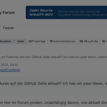
y Forum
Tester
l
lcontrol
solar
527
beiträge
19
kommentatoren
58.7k
aufrufe
18
ng an Features auf der GitHub Seite aktuell? Ich hab ein paar Ideen, welch
 2025, 09:10
PoolControl
:
eatures auf der GitHub Seite aktuell? Ich hab ein paar Ideen, 
n hier im Forum posten. Unabhängig davon, wie aktuell die 