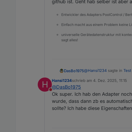
github ist. Geht hab selber ist aber 
Entwickler des Adapters PoolControl / Ber
Einfach macht aus einem Problem keine 
universelle Gerätedatenstruktur mit konte
sagt alles!
@
Hansi1234
sagte in
Test
DasBo1975
Hansi1234
schrieb am
4. Dez. 2025, 11:15
H
zuletzt editiert von
@
DasBo1975
Ist eigentlich die Aufli
Nicht stören
aufgeführt sind.
Ok super. Ich hab den Adapter noch 
Hallo. Ideen und Anregung
wurde, dass dann zb es automatisch
Geht hab selber ist aber a
sollte? Ich habe diese Eigenschafte