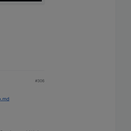
#306
p.md