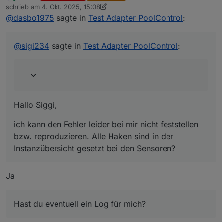
Online
@
dasbo1975
schrieb am
4. Okt. 2025, 15:08
zuletzt editiert von sigi234
10. Apr. 2025, 17:25
@
dasbo1975
sagte in
Test Adapter PoolControl
:
Hallo Siggi,
Aussensensor wird nicht erkannt:
ich kann den Fehler leider bei mir nicht feststellen
@
sigi234
sagte in
Test Adapter PoolControl
:
bzw. reproduzieren. Alle Haken sind in der
Instanzübersicht gesetzt bei den Sensoren?
Hast du eventuell ein Log für mich?
Hallo Siggi,
ich kann den Fehler leider bei mir nicht feststellen
bzw. reproduzieren. Alle Haken sind in der
Instanzübersicht gesetzt bei den Sensoren?
Ja
Hast du eventuell ein Log für mich?