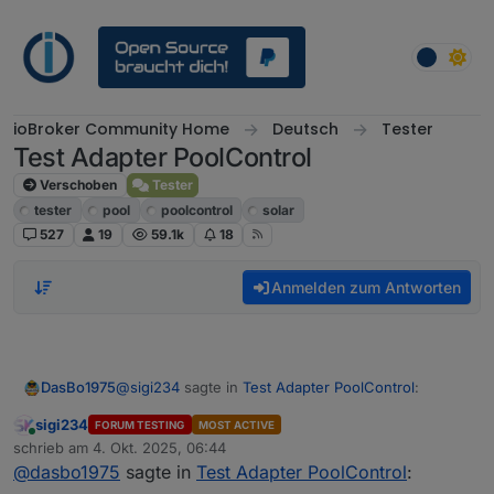
Weiter zum Inhalt
ioBroker Community Home
Deutsch
Tester
Test Adapter PoolControl
Verschoben
Tester
tester
pool
poolcontrol
solar
527
19
59.1k
18
Anmelden zum Antworten
@
sigi234
sagte in
Test Adapter PoolControl
:
DasBo1975
sigi234
FORUM TESTING
MOST ACTIVE
Online
@
dasbo1975
schrieb am
4. Okt. 2025, 06:44
zuletzt editiert von
@
dasbo1975
sagte in
Test Adapter PoolControl
:
Siggi, bitte einmal testen. Mail sollte funktionieren.
Das bekomme ich in Dauerschleife: