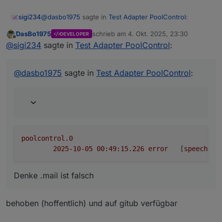
@
dasbo1975
sagte in
Test Adapter PoolControl
:
sigi234
DasBo1975
schrieb am
4. Okt. 2025, 23:30
DEVELOPER
zuletzt editiert von
Offline
eine Existenzprüfung des E-Mail-Adapters vor
@
sigi234
sagte in
Test Adapter PoolControl
:
dem Versand,
poolcontrol.0

@
dasbo1975
sagte in
Test Adapter PoolControl
:
Denke .mail ist falsch
poolcontrol.0
2025-10-05 00:49:15.226	
error
	[
speechHel
Denke .mail ist falsch
behoben (hoffentlich) und auf gitub verfügbar