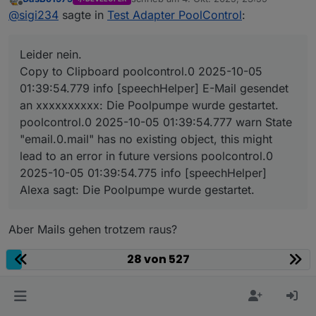
zuletzt editiert von
Offline
@
sigi234
sagte in
Test Adapter PoolControl
:
@
sigi234
sagte in
Test Adapter PoolControl
:
Leider nein.
@
dasbo1975
sagte in
Test Adapter
Leider nein.
PoolControl
:
poolcontrol.0

Copy to Clipboard poolcontrol.0 2025-10-05
	2025-10-05 01:39:54.779	info	[speechHelpe
01:39:54.779 info [speechHelper] E-Mail gesendet
poolcontrol.0

eine Existenzprüfung des E-Mail-
an xxxxxxxxxx: Die Poolpumpe wurde gestartet.
	2025-10-05 01:39:54.777	warn	State "email
Adapters vor dem Versand,
poolcontrol.0

poolcontrol.0 2025-10-05 01:39:54.777 warn State
"email.0.mail" has no existing object, this might
poolcontrol.0

lead to an error in future versions poolcontrol.0
2025-10-05 01:39:54.775 info [speechHelper]
Alexa sagt: Die Poolpumpe wurde gestartet.
Denke .mail ist falsch
behoben (hoffentlich) und auf gitub verfügbar
Aber Mails gehen trotzem raus?
28 von 527
Entwickler des Adapters PoolControl / BertinSoft-Sprachassistent
Einfach macht aus einem Problem keine Lösung
universelle Gerätedatenstruktur mit kontextueller