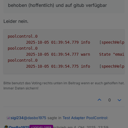
behoben (hoffentlich) und auf gitub verfügbar
Denke .mail ist falsch
Leider nein.
poolcontrol.0
2025-10-05 01:39:54.779	
info
	[
speechHelpe
poolcontrol.0
2025-10-05 01:39:54.777	
warn
State
"email
poolcontrol.0
2025-10-05 01:39:54.775	
info
	[
speechHelpe
Bitte benutzt das Voting rechts unten im Beitrag wenn er euch geholfen hat.
Immer Daten sichern!
0
@
dasbo1975
sagte in
Test Adapter PoolControl
:
sigi234
DasBo1975
schrieb am
4. Okt. 2025, 23:59
DEVELOPER