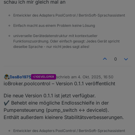
schau ich mir gleich mal an
2025-10-04 17:06:13.248	
warn
redis
get
po
poolcontrol.0
2025-10-04 17:06:13.248	
warn
redis
get
po
Entwickler des Adapters PoolControl / BertinSoft-Sprachassistent
poolcontrol.0
Einfach macht aus einem Problem keine Lösung
2025-10-04 17:06:13.248	
warn
redis
get
po
poolcontrol.0
universelle Gerätedatenstruktur mit kontextueller
2025-10-04 17:06:13.248	
warn
get state er
Funktionszuordnung. Oder einfach gesagt: Jedes Gerät spricht
Muss den Adapter stoppen.
poolcontrol.0
dieselbe Sprache - nur nicht jedes sagt alles!
Irgendwo ist ein loop drinnen.
2025-10-04 17:06:13.248	
warn
get state er
poolcontrol.0
0
2025-10-04 17:06:13.248	
warn
get state er
poolcontrol.0
DasBo1975
schrieb am
4. Okt. 2025, 16:50
2025-10-04 17:06:13.248	
warn
get state er
DEVELOPER
zuletzt editiert von
Offline
ioBroker.poolcontrol – Version 0.1.1 veröffentlicht
poolcontrol.0
2025-10-04 17:06:13.248	
warn
get state er
Die neue Version 0.1.1 ist jetzt verfügbar.
poolcontrol.0
✔️ Behebt eine mögliche Endlosschleife in der
2025-10-04 17:06:13.248	
warn
get state er
poolcontrol.0
Pumpensteuerung (pump_switch ↔ deviceId).
2025-10-04 17:06:13.245	
warn
redis
get
po
Enthält außerdem kleinere Stabilitätsverbesserungen.
poolcontrol.0
2025-10-04 17:06:13.244	
warn
redis
get
po
Entwickler des Adapters PoolControl / BertinSoft-Sprachassistent
poolcontrol.0