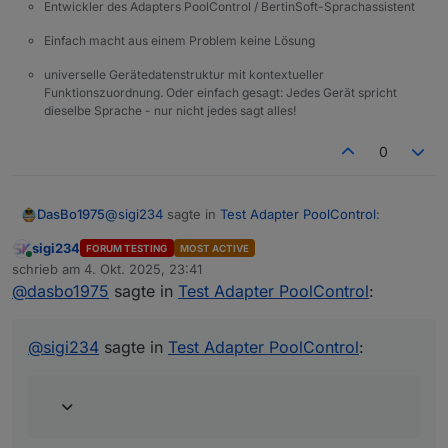
Entwickler des Adapters PoolControl / BertinSoft-Sprachassistent
Einfach macht aus einem Problem keine Lösung
universelle Gerätedatenstruktur mit kontextueller
Funktionszuordnung. Oder einfach gesagt: Jedes Gerät spricht
dieselbe Sprache - nur nicht jedes sagt alles!
0
@
sigi234
sagte in
Test Adapter PoolControl
:
DasBo1975
sigi234
FORUM TESTING
MOST ACTIVE
Online
@
dasbo1975
sagte in
Test Adapter
schrieb am
4. Okt. 2025, 23:41
zuletzt editiert von
PoolControl
:
@
dasbo1975
sagte in
Test Adapter PoolControl
:
behoben (hoffentlich) und auf gitub verfügbar
eine Existenzprüfung des E-Mail-
@
sigi234
sagte in
Test Adapter PoolControl
:
Adapters vor dem Versand,
poolcontrol.0
