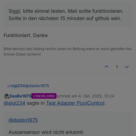
Sollte in den nächsten 15 minuten auf github sein.
poolcontrol.0

Alles andere später nach Feierabend
Siggi, bitte einmal testen. Mail sollte funktionieren.
	2025-10-04 07:11:00.411	info	[speech
Sollte in den nächsten 15 minuten auf github sein.
poolcontrol.0

Funktioniert. Danke
Bitte benutzt das Voting rechts unten im Beitrag wenn er euch geholfen hat.
Immer Daten sichern!
1
@
dasbo1975
sigi234
DasBo1975
schrieb am
4. Okt. 2025, 13:24
DEVELOPER
Aussensensor wird nicht erkannt:
zuletzt editiert von
Offline
@
sigi234
sagte in
Test Adapter PoolControl
:
@
dasbo1975
Aussensensor wird nicht erkannt: