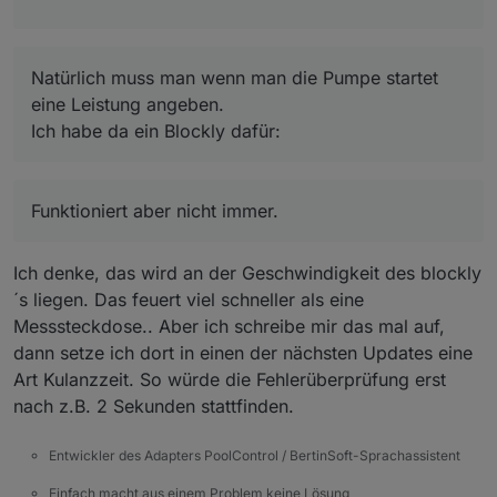
poolcontrol.0
	2025-10-04 20:29:41.085	info	[pumpHelpe
poolcontrol.0

2025-10-04 17:06:12.507	
debug
state poolco
	2025-10-04 20:29:41.075	info	[pumpHelpe
poolcontrol.0
Natürlich muss man wenn man die Pumpe startet
poolcontrol.0

2025-10-04 17:06:12.493	
debug
state 0_user
eine Leistung angeben.
poolcontrol.0
Ich habe da ein Blockly dafür:
2025-10-04 17:06:12.491	
debug
state poolco
poolcontrol.0
2025-10-04 17:06:12.489	
debug
state poolco
poolcontrol.0
Funktioniert aber nicht immer.
2025-10-04 17:06:12.488	
debug
state poolco
Funktioniert aber nicht immer.
poolcontrol.0
2025-10-04 17:06:12.476	
debug
state poolco
Ich denke, das wird an der Geschwindigkeit des blockly
poolcontrol.0
´s liegen. Das feuert viel schneller als eine
2025-10-04 17:06:12.471	
debug
state poolco
Messsteckdose.. Aber ich schreibe mir das mal auf,
poolcontrol.0
dann setze ich dort in einen der nächsten Updates eine
2025-10-04 17:06:12.470	
debug
state poolco
Art Kulanzzeit. So würde die Fehlerüberprüfung erst
poolcontrol.0
nach z.B. 2 Sekunden stattfinden.
2025-10-04 17:06:12.469	
debug
state poolco
poolcontrol.0
Entwickler des Adapters PoolControl / BertinSoft-Sprachassistent
2025-10-04 17:06:12.469	
debug
state poolco
poolcontrol.0
Einfach macht aus einem Problem keine Lösung