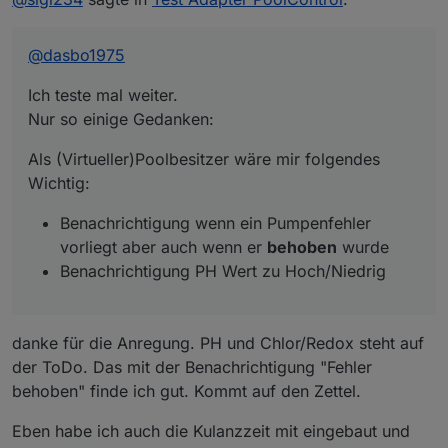
2025-10-04 17:06:12.293	
debug
state poolco
Als (Virtueller)Poolbesitzer wäre mir folgendes
poolcontrol.0
Wichtig:
2025-10-04 17:06:12.292	
debug
state poolco
@
dasbo1975
Benachrichtigung wenn ein Pumpenfehler
poolcontrol.0
vorliegt aber auch wenn er
behoben
wurde
2025-10-04 17:06:12.291	
debug
state poolco
Ich teste mal weiter.
poolcontrol.0
Benachrichtigung PH Wert zu Hoch/Niedrig
Nur so einige Gedanken:
2025-10-04 17:06:12.289	
debug
state poolco
poolcontrol.0
Als (Virtueller)Poolbesitzer wäre mir folgendes
2025-10-04 17:06:12.284	
debug
	[
runtimeHelp
Wichtig:
poolcontrol.0
2025-10-04 17:06:12.284	
debug
state poolco
Benachrichtigung wenn ein Pumpenfehler
poolcontrol.0
vorliegt aber auch wenn er
behoben
wurde
2025-10-04 17:06:12.283	
debug
	[
runtimeHelp
Benachrichtigung PH Wert zu Hoch/Niedrig
poolcontrol.0
2025-10-04 17:06:12.283	
debug
state poolco
poolcontrol.0
danke für die Anregung. PH und Chlor/Redox steht auf
2025-10-04 17:06:12.282	
debug
state poolco
poolcontrol.0
der ToDo. Das mit der Benachrichtigung "Fehler
2025-10-04 17:06:12.256	
debug
state poolco
behoben" finde ich gut. Kommt auf den Zettel.
poolcontrol.0
2025-10-04 17:06:12.249	
debug
state poolco
Eben habe ich auch die Kulanzzeit mit eingebaut und
poolcontrol.0