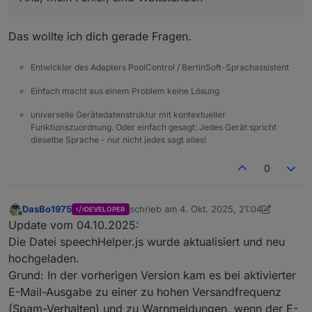
poolcontrol.0
2025-10-04 17:06:12.200	
debug
	[
runtimeHelp
Das wollte ich dich gerade Fragen.
poolcontrol.0
2025-10-04 17:06:12.200	
debug
state poolco
poolcontrol.0
Entwickler des Adapters PoolControl / BertinSoft-Sprachassistent
Der Test DP ist eine Funkschaltsteckdose von
2025-10-04 17:06:12.194	
debug
state poolco
Homemmatic
Einfach macht aus einem Problem keine Lösung
poolcontrol.0
Aha, mein Fehler, sind Wattstunden
2025-10-04 17:06:12.193	
debug
state poolco
universelle Gerätedatenstruktur mit kontextueller
poolcontrol.0
Funktionszuordnung. Oder einfach gesagt: Jedes Gerät spricht
dieselbe Sprache - nur nicht jedes sagt alles!
2025-10-04 17:06:12.192	
debug
state poolco
poolcontrol.0
0
2025-10-04 17:06:12.192	
debug
state poolco
poolcontrol.0
2025-10-04 17:06:12.191	
debug
state poolco
DasBo1975
schrieb am
4. Okt. 2025, 21:04
DEVELOPER
poolcontrol.0
zuletzt editiert von DasBo1975
10. Apr. 20
Offline
Update vom 04.10.2025:
2025-10-04 17:06:12.169	
debug
state poolco
Die Datei speechHelper.js wurde aktualisiert und neu
poolcontrol.0
2025-10-04 17:06:12.168	
debug
state poolco
hochgeladen.
poolcontrol.0
Grund: In der vorherigen Version kam es bei aktivierter
2025-10-04 17:06:12.167	
debug
state poolco
E-Mail-Ausgabe zu einer zu hohen Versandfrequenz
poolcontrol.0
(Spam-Verhalten) und zu Warnmeldungen, wenn der E-