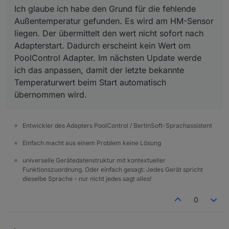
poolcontrol.0
Ich glaube ich habe den Grund für die fehlende
2025-10-04 17:06:13.226	
info
	[
pumpHelper
]
Außentemperatur gefunden. Es wird am HM-Sensor
poolcontrol.0
liegen. Der übermittelt den wert nicht sofort nach
2025-10-04 17:06:13.225	
warn
redis
get
po
Adapterstart. Dadurch erscheint kein Wert om
poolcontrol.0
PoolControl Adapter. Im nächsten Update werde
2025-10-04 17:06:13.225	
warn
redis
get
po
ich das anpassen, damit der letzte bekannte
poolcontrol.0
2025-10-04 17:06:13.225	
warn
redis
get
po
Temperaturwert beim Start automatisch
poolcontrol.0
übernommen wird.
2025-10-04 17:06:13.225	
warn
redis
get
po
poolcontrol.0
2025-10-04 17:06:13.225	
warn
redis
get
po
Entwickler des Adapters PoolControl / BertinSoft-Sprachassistent
poolcontrol.0
Einfach macht aus einem Problem keine Lösung
2025-10-04 17:06:13.225	
warn
get state er
poolcontrol.0
universelle Gerätedatenstruktur mit kontextueller
2025-10-04 17:06:13.225	
warn
get state er
Funktionszuordnung. Oder einfach gesagt: Jedes Gerät spricht
poolcontrol.0
dieselbe Sprache - nur nicht jedes sagt alles!
2025-10-04 17:06:13.225	
warn
get state er
poolcontrol.0
0
2025-10-04 17:06:13.216	
warn
get state er
poolcontrol.0