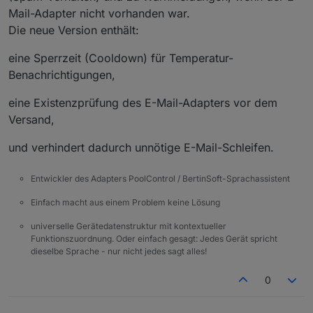
2025-10-04 17:06:12.156	
info
	[
pumpHelper
]
Mail-Adapter nicht vorhanden war.
poolcontrol.0
Die neue Version enthält:
2025-10-04 17:06:12.156	
info
	[
pumpHelper
]
poolcontrol.0
eine Sperrzeit (Cooldown) für Temperatur-
2025-10-04 17:06:12.156	
info
	[
pumpHelper
]
Benachrichtigungen,
poolcontrol.0
2025-10-04 17:06:12.156	
debug
state 0_user
eine Existenzprüfung des E-Mail-Adapters vor dem
poolcontrol.0
Versand,
2025-10-04 17:06:12.156	
info
	[
pumpHelper
]
poolcontrol.0
und verhindert dadurch unnötige E-Mail-Schleifen.
2025-10-04 17:06:12.156	
info
	[
pumpHelper
]
poolcontrol.0
Entwickler des Adapters PoolControl / BertinSoft-Sprachassistent
2025-10-04 17:06:12.155	
debug
state 0_user
Einfach macht aus einem Problem keine Lösung
universelle Gerätedatenstruktur mit kontextueller
Funktionszuordnung. Oder einfach gesagt: Jedes Gerät spricht
dieselbe Sprache - nur nicht jedes sagt alles!
0