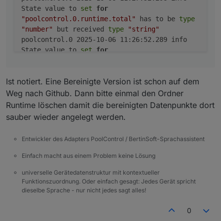
	2025-10-06 11:24:52.261	info	State value 
State value to
set
for
poolcontrol.0

"poolcontrol.0.runtime.total"
has to be
type
	2025-10-06 11:24:52.259	info	State value 
"number"
but received
type
"string"
poolcontrol.0

	2025-10-06 11:23:52.256	info	State value 
poolcontrol.0 2025-10-06 11:26:52.289 info
poolcontrol.0

State value to
set
for
	2025-10-06 11:23:52.254	info	State value 
"poolcontrol.0.runtime.today"
has to be
type
poolcontrol.0

"number"
but received
type
"string"
	2025-10-06 11:22:52.253	info	State value 
Ist notiert. Eine Bereinigte Version ist schon auf dem
poolcontrol.0 2025-10-06 11:26:52.286 info
poolcontrol.0

State value to
set
for
Weg nach Github. Dann bitte einmal den Ordner
"poolcontrol.0.runtime.total"
has to be
type
Runtime löschen damit die bereinigten Datenpunkte dort
"number"
but received
type
"string"
sauber wieder angelegt werden.
poolcontrol.0 2025-10-06 11:25:52.274 info
State value to
set
for
Entwickler des Adapters PoolControl / BertinSoft-Sprachassistent
"poolcontrol.0.runtime.today"
has to be
type
"number"
but received
type
"string"
Einfach macht aus einem Problem keine Lösung
poolcontrol.0 2025-10-06 11:25:52.272 info
universelle Gerätedatenstruktur mit kontextueller
State value to
set
for
Funktionszuordnung. Oder einfach gesagt: Jedes Gerät spricht
"poolcontrol.0.runtime.total"
has to be
type
dieselbe Sprache - nur nicht jedes sagt alles!
"number"
but received
type
"string"
poolcontrol.0 2025-10-06 11:24:52.261 info
0
State value to
set
for