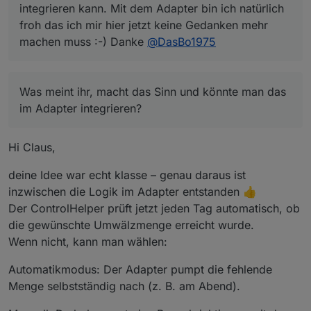
Zeitsteuerung aufsummiere, erhalte ich eine
integrieren kann. Mit dem Adapter bin ich natürlich
Umwälzung des Poolwasser von > 100%. Kann man
froh das ich mir hier jetzt keine Gedanken mehr
nicht die Menge des umgewälzten Poolwasser
machen muss :-) Danke
@
DasBo1975
aufgrund der Solarsteuerung aufaddieren und dann
Abends noch eine zeitliche Umwälzung steuern,
sodass ich auf 100% Umwälzung komme.
Was meint ihr, macht das Sinn und könnte man das
im Adapter integrieren?
Hi Claus,
deine Idee war echt klasse – genau daraus ist
inzwischen die Logik im Adapter entstanden 👍
Der ControlHelper prüft jetzt jeden Tag automatisch, ob
die gewünschte Umwälzmenge erreicht wurde.
Wenn nicht, kann man wählen:
Automatikmodus: Der Adapter pumpt die fehlende
Menge selbstständig nach (z. B. am Abend).