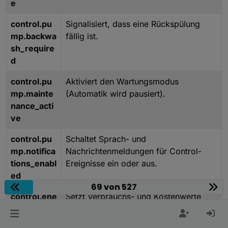
e
control.pu
Signalisiert, dass eine Rückspülung
mp.backwa
fällig ist.
sh_require
d
control.pu
Aktiviert den Wartungsmodus
mp.mainte
(Automatik wird pausiert).
nance_acti
ve
control.pu
Schaltet Sprach- und
mp.notifica
Nachrichtenmeldungen für Control-
tions_enabl
Ereignisse ein oder aus.
ed
69 von 527
control.ene
Setzt Verbrauchs- und Kostenwerte
rgy.reset
vollständig zurück.