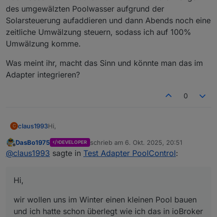
"number"
but received
type
"string"
des umgewälzten Poolwasser aufgrund der
Solarsteuerung aufaddieren und dann Abends noch eine
zeitliche Umwälzung steuern, sodass ich auf 100%
Umwälzung komme.
Was meint ihr, macht das Sinn und könnte man das im
Adapter integrieren?
0
Hi,
claus1993
C
DasBo1975
schrieb am
6. Okt. 2025, 20:51
DEVELOPER
wir wollen uns im Winter einen kleinen Pool bauen
zuletzt editiert von
Offline
@
claus1993
sagte in
Test Adapter PoolControl
:
und ich hatte schon überlegt wie ich das in ioBroker
integrieren kann. Mit dem Adapter bin ich natürlich
Eine Idee hatte ich schon,. keine Ahnung jedoch ob
froh das ich mir hier jetzt keine Gedanken mehr
das Sinn macht aber das werdet ihr mir bestimmt
Hi,
machen muss :-) Danke
@
DasBo1975
sagen. Wenn ich eine Solarsteuerung habe, läuft die
Was meint ihr, macht das Sinn und könnte man das
Pumpe und somit die Umwälzung aufgrund des
im Adapter integrieren?
wir wollen uns im Winter einen kleinen Pool bauen
Temperaturunterschiedes. Wenn ich jetzt diese
Laufzeit und die automatische Laufzeit anhand der
und ich hatte schon überlegt wie ich das in ioBroker