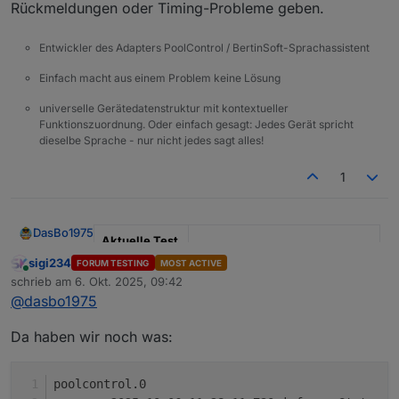
Rückmeldungen oder Timing-Probleme geben.
Entwickler des Adapters PoolControl / BertinSoft-Sprachassistent
Einfach macht aus einem Problem keine Lösung
universelle Gerätedatenstruktur mit kontextueller
Funktionszuordnung. Oder einfach gesagt: Jedes Gerät spricht
dieselbe Sprache - nur nicht jedes sagt alles!
1
DasBo1975
Aktuelle Test
Version
1.4.1
sigi234
FORUM TESTING
MOST ACTIVE
Online
schrieb am
6. Okt. 2025, 09:42
zuletzt editiert von
Veröffentlichu
29.09.2025
@
dasbo1975
ngsdatum
Da haben wir noch was:
Github Link
https://github.com/DasBo1975/i
obroker.poolcontrol
poolcontrol.0
Adapter-Beschreibung