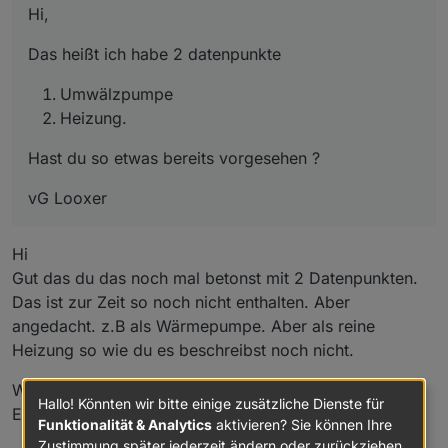
Hi,
automatisch das Wasser beheizt wird.
oder wenn die Wassertemperatur bereits hoch
Das will ich auch nicht immer.
genug ist. Dabei soll aber ggf wegen der
Umwälzpumpe
Das heißt ich habe 2 datenpunkte
Die Heizung wird also separat geschaltet und auch
Mindestlaufzeit der Umwälzpumpe
Hast du so etwas bereits vorgesehen ?
Heizung.
nur, wenn tatsächlich geheizt werden soll
die Umwälzung weiter erfolgen
Umwälzpumpe
vG Looxer
Heizung.
Hast du so etwas bereits vorgesehen ?
vG Looxer
Hi
Gut das du das noch mal betonst mit 2 Datenpunkten.
Das ist zur Zeit so noch nicht enthalten. Aber
angedacht. z.B als Wärmepumpe. Aber als reine
Heizung so wie du es beschreibst noch nicht.
Welche Daten liefert denn dein Heizungsdatenpunkt?
Hallo! Könnten wir bitte einige zusätzliche Dienste für
Ein/Aus oder Temperatur?
Funktionalität & Analytics
aktivieren? Sie können Ihre
Zustimmung später jederzeit ändern oder zurückziehen.