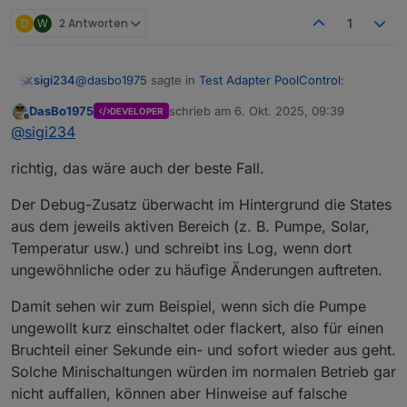
D
W
2 Antworten
1
@
dasbo1975
sagte in
Test Adapter PoolControl
:
sigi234
DasBo1975
schrieb am
6. Okt. 2025, 09:39
DEVELOPER
zuletzt editiert von
Offline
Ich freue mich über jedes Feedback und über
@
sigi234
Logs aus echten Systemen –
Na ja, viel steht da nicht drinnen?
besonders, wenn ihr den neuen SystemCheck
richtig, das wäre auch der beste Fall.
ausprobiert.
Der Debug-Zusatz überwacht im Hintergrund die States
aus dem jeweils aktiven Bereich (z. B. Pumpe, Solar,
Temperatur usw.) und schreibt ins Log, wenn dort
ungewöhnliche oder zu häufige Änderungen auftreten.
Damit sehen wir zum Beispiel, wenn sich die Pumpe
ungewollt kurz einschaltet oder flackert, also für einen
Bruchteil einer Sekunde ein- und sofort wieder aus geht.
Solche Minischaltungen würden im normalen Betrieb gar
nicht auffallen, können aber Hinweise auf falsche