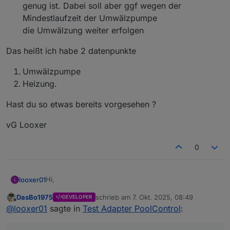
genug ist. Dabei soll aber ggf wegen der
Mindestlaufzeit der Umwälzpumpe
die Umwälzung weiter erfolgen
Das heißt ich habe 2 datenpunkte
Umwälzpumpe
Heizung.
Hast du so etwas bereits vorgesehen ?
vG Looxer
0
Hi,
looxer01
L
DasBo1975
schrieb am
7. Okt. 2025, 08:49
DEVELOPER
sehr schön wie sich das entwickelt :)
zuletzt editiert von
Offline
@
looxer01
sagte in
Test Adapter PoolControl
:
Bei mir ist es so, dass ich eine Umwälzpumpe habe.
Diese ist unabhängig von der Heizung.
z.B. soll nicht geheizt werden, wenn ich für eine
Das bedeutet, dass beim Einschalten der Pumpe nicht
Das heißt ich habe 2 datenpunkte
Zeit die Wassertemperatur niedrig belasse