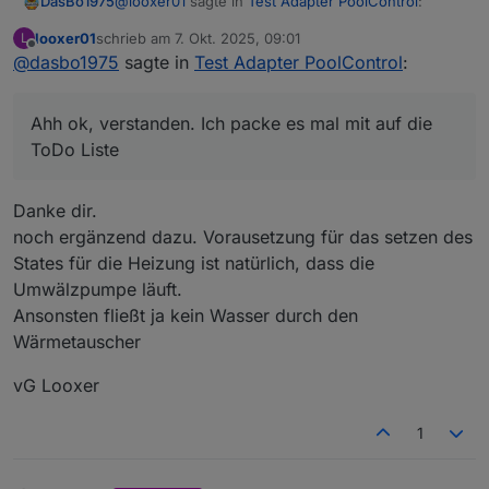
@
looxer01
sagte in
Test Adapter PoolControl
:
DasBo1975
looxer01
schrieb am
7. Okt. 2025, 09:01
L
zuletzt editiert von
Offline
@
dasbo1975
sagte in
@
dasbo1975
Test Adapter PoolControl
sagte in
Test Adapter
:
PoolControl
:
Ahh ok, verstanden. Ich packe es mal mit auf die
ToDo Liste
Ahh ok, verstanden. Ich packe es mal mit auf die
Welche Daten liefert denn dein
ToDo Liste
Heizungsdatenpunkt? Ein/Aus oder
Temperatur?
Danke dir.
Hi,
noch ergänzend dazu. Vorausetzung für das setzen des
ist ein State (also an aus).
States für die Heizung ist natürlich, dass die
Die Heizung soll eben solange auf "an"
Umwälzpumpe läuft.
stehen bis die Ziel-temperatur erreicht ist.
Ansonsten fließt ja kein Wasser durch den
vG Looxer
Wärmetauscher
vG Looxer
1