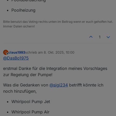
Poolheizung
Bitte benutzt das Voting rechts unten im Beitrag wenn er euch geholfen hat.
Immer Daten sichern!
1
claus1993
schrieb am
8. Okt. 2025, 10:00
C
zuletzt editiert von
Offline
@
DasBo1975
erstmal Danke für die Integration meines Vorschlages
zur Regelung der Pumpe!
Was die Gedanken von
@
sigi234
betrifft könnte ich
noch hinzufügen,
Whirlpool Pump Jet
Whirlpool Pump Air