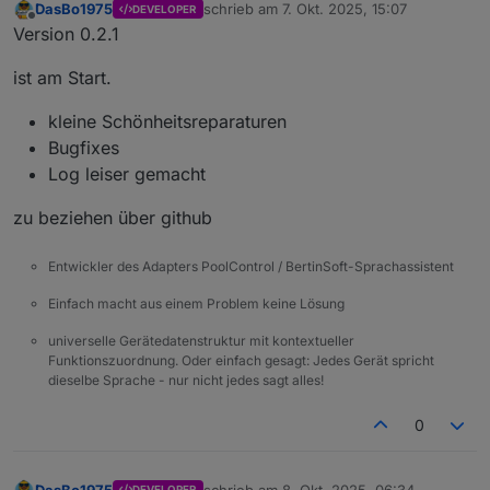
DasBo1975
schrieb am
7. Okt. 2025, 15:07
DEVELOPER
zuletzt editiert von
Offline
Version 0.2.1
ist am Start.
kleine Schönheitsreparaturen
Bugfixes
Log leiser gemacht
zu beziehen über github
Entwickler des Adapters PoolControl / BertinSoft-Sprachassistent
Einfach macht aus einem Problem keine Lösung
universelle Gerätedatenstruktur mit kontextueller
Funktionszuordnung. Oder einfach gesagt: Jedes Gerät spricht
dieselbe Sprache - nur nicht jedes sagt alles!
0
DasBo1975
schrieb am
8. Okt. 2025, 06:34
DEVELOPER