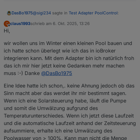
"poolcontrol.0.runtime.today"
has to be
type
"number"
but received
type
"string"
@
sigi234
sagte in
Test Adapter PoolControl
:
DasBo1975
poolcontrol.0 2025-10-06 11:24:52.259 info
State value to
set
for
claus1993
schrieb am
6. Okt. 2025, 13:26
C
zuletzt editiert von
Offline
"poolcontrol.0.runtime.total"
has to be
type
Hi,
"number"
but received
type
"string"
wir wollen uns im Winter einen kleinen Pool bauen und
poolcontrol.0 2025-10-06 11:23:52.256 info
State value to
set
for
ich hatte schon überlegt wie ich das in ioBroker
Ist notiert. Eine Bereinigte Version ist schon auf
"poolcontrol.0.runtime.today"
has to be
type
integrieren kann. Mit dem Adapter bin ich natürlich froh
dem Weg nach Github. Dann bitte einmal den
"number"
but received
type
"string"
Ordner Runtime löschen damit die bereinigten
das ich mir hier jetzt keine Gedanken mehr machen
poolcontrol.0 2025-10-06 11:23:52.254 info
Datenpunkte dort sauber wieder angelegt werden.
muss :-) Danke
@
DasBo1975
State value to
set
for
"poolcontrol.0.runtime.total"
has to be
type
Eine Idee hatte ich schon,. keine Ahnung jedoch ob das
"number"
but received
type
"string"
Sinn macht aber das werdet ihr mir bestimmt sagen.
poolcontrol.0 2025-10-06 11:22:52.253 info
Wenn ich eine Solarsteuerung habe, läuft die Pumpe
State value to
set
for
und somit die Umwälzung aufgrund des
"poolcontrol.0.runtime.today"
has to be
type
"number"
but received
type
"string"
Temperaturunterschiedes. Wenn ich jetzt diese Laufzeit
poolcontrol.0 2025-10-06 11:22:52.250 info
und die automatische Laufzeit anhand der Zeitsteuerung
State value to
set
for
aufsummiere, erhalte ich eine Umwälzung des
"poolcontrol.0.runtime.total"
has to be
type
Poolwasser von > 100%. Kann man nicht die Menge