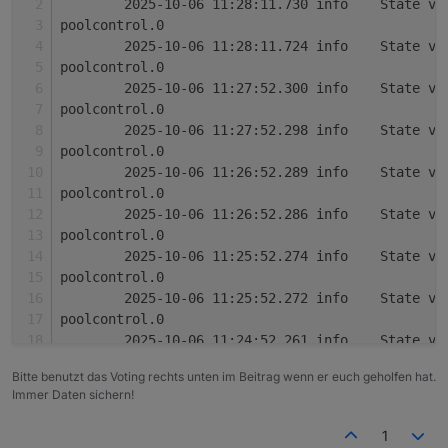
	2025-10-06 11:28:11.730	
Der Adapter
ioBroker.poolcontrol
dient zur
poolcontrol.0
Steuerung und Überwachung von Poolanlagen.
Pumpensteuerung (Automatik, Manuell,
	2025-10-06 11:28:11.724	
Zu den Funktionen gehören:
Changelog (Auszug)
Zeitsteuerung, Aus) inkl. Frost- und
poolcontrol.0
Überhitzungsschutz
	2025-10-06 11:27:52.300	
Temperaturverwaltung mit bis zu 6 Sensoren,
0.0.7 – Help-Datei (
help.md
) und erste
poolcontrol.0
Min/Max, Deltas und Änderungsraten
README-Version hinzugefügt
Solarsteuerung mit Hysterese und
	2025-10-06 11:27:52.298	
0.0.6 – Verbrauchs- und Kostenberechnung
Warnschwellen
mit externem kWh-Zähler
poolcontrol.0
Zeitsteuerung mit bis zu 3 konfigurierbaren
0.0.5 – Sprachausgabe über Alexa und
	2025-10-06 11:26:52.289	
Zeitfenstern
Telegram
poolcontrol.0
Laufzeit- und Umwälzberechnung
	2025-10-06 11:26:52.286	
Verbrauchs- und Kostenanalyse über
poolcontrol.0
externen kWh-Zähler
	2025-10-06 11:25:52.274	
Sprachausgabe über Alexa oder Telegram
poolcontrol.0
	2025-10-06 11:25:52.272	
poolcontrol.0
	2025-10-06 11:24:52.261	
poolcontrol.0
Bitte benutzt das Voting rechts unten im Beitrag wenn er euch geholfen hat.
	2025-10-06 11:24:52.259	
Immer Daten sichern!
poolcontrol.0
	2025-10-06 11:23:52.256	
1
poolcontrol.0