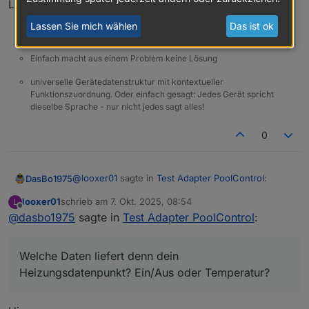
LG
Lassen Sie mich wählen
Das ist ok
Entwickler des Adapters PoolControl / BertinSoft-Sprachassistent
Einfach macht aus einem Problem keine Lösung
universelle Gerätedatenstruktur mit kontextueller
Funktionszuordnung. Oder einfach gesagt: Jedes Gerät spricht
dieselbe Sprache - nur nicht jedes sagt alles!
0
@
looxer01
sagte in
Test Adapter PoolControl
:
DasBo1975
looxer01
schrieb am
7. Okt. 2025, 08:54
L
zuletzt editiert von
Offline
@
dasbo1975
sagte in
Hi,
Test Adapter PoolControl
:
Hi
Das heißt ich habe 2 datenpunkte
Gut das du das noch mal betonst mit 2
Welche Daten liefert denn dein
Umwälzpumpe
Datenpunkten. Das ist zur Zeit so noch nicht
Welche Daten liefert denn dein
Heizungsdatenpunkt? Ein/Aus oder Temperatur?
Heizung.
enthalten. Aber angedacht. z.B als Wärmepumpe.
Heizungsdatenpunkt? Ein/Aus oder Temperatur?
Hast du so etwas bereits vorgesehen ?
Aber als reine Heizung so wie du es beschreibst
LG
noch nicht.