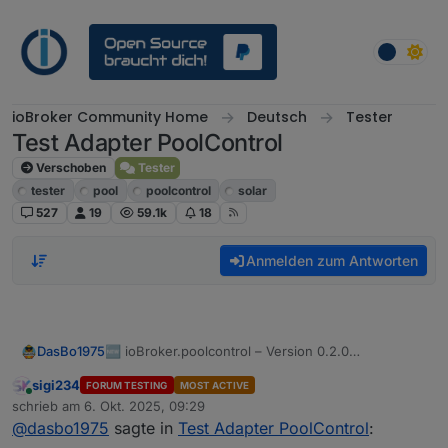
Weiter zum Inhalt
ioBroker Community Home
Deutsch
Tester
Test Adapter PoolControl
Verschoben
Tester
tester
pool
poolcontrol
solar
527
19
59.1k
18
Anmelden zum Antworten
🆕 ioBroker.poolcontrol – Version 0.2.0
DasBo1975
veröffentlicht
sigi234
FORUM TESTING
MOST ACTIVE
Ich habe soeben die neue Version 0.2.0 des
Online
schrieb am
6. Okt. 2025, 09:29
PoolControl-Adapters veröffentlicht.
zuletzt editiert von
@
dasbo1975
sagte in
Test Adapter PoolControl
:
Sie steht ab sofort auf GitHub und npm zur
Mit dieser Version gibt es einen komplett neuen
Verfügung.
Diagnosebereich SystemCheck.