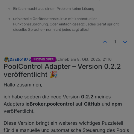
Einfach macht aus einem Problem keine Lösung
universelle Gerätedatenstruktur mit kontextueller
Funktionszuordnung. Oder einfach gesagt: Jedes Gerät spricht
dieselbe Sprache - nur nicht jedes sagt alles!
1
DasBo1975
schrieb am
8. Okt. 2025, 21:16
DEVELOPER
zuletzt editiert von
Offline
PoolControl Adapter – Version 0.2.2
veröffentlicht 🎉
Hallo zusammen,
ich habe soeben die neue Version
0.2.2
meines
Adapters
ioBroker.poolcontrol
auf
GitHub
und
npm
veröffentlicht.
Diese Version bringt ein weiteres wichtiges Puzzleteil
für die manuelle und automatische Steuerung des Pools