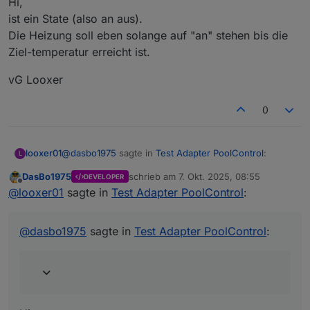
Hi,
vG Looxer
ist ein State (also an aus).
Die Heizung soll eben solange auf "an" stehen bis die
Ziel-temperatur erreicht ist.
vG Looxer
0
@
dasbo1975
sagte in
Test Adapter PoolControl
:
looxer01
L
DasBo1975
schrieb am
7. Okt. 2025, 08:55
DEVELOPER
zuletzt editiert von
Offline
Welche Daten liefert denn dein
@
looxer01
sagte in
Test Adapter PoolControl
:
Heizungsdatenpunkt? Ein/Aus oder Temperatur?
Hi,
ist ein State (also an aus).
@
dasbo1975
sagte in
Test Adapter PoolControl
:
Die Heizung soll eben solange auf "an" stehen bis die
vG Looxer
Ziel-temperatur erreicht ist.