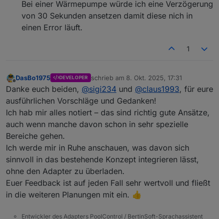
Bei einer Wärmepumpe würde ich eine Verzögerung
von 30 Sekunden ansetzen damit diese nich in
einen Error läuft.
1
DasBo1975
schrieb am
8. Okt. 2025, 17:31
DEVELOPER
zuletzt editiert von
Offline
Danke euch beiden,
@
sigi234
und
@
claus1993
, für eure
ausführlichen Vorschläge und Gedanken!
Ich hab mir alles notiert – das sind richtig gute Ansätze,
auch wenn manche davon schon in sehr spezielle
Bereiche gehen.
Ich werde mir in Ruhe anschauen, was davon sich
sinnvoll in das bestehende Konzept integrieren lässt,
ohne den Adapter zu überladen.
Euer Feedback ist auf jeden Fall sehr wertvoll und fließt
in die weiteren Planungen mit ein. 👍
Entwickler des Adapters PoolControl / BertinSoft-Sprachassistent