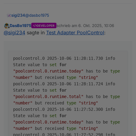
	2025-10-06 11:23:52.254	
poolcontrol.0
@
dasbo1975
sigi234
	2025-10-06 11:22:52.253	
poolcontrol.0
DasBo1975
schrieb am
6. Okt. 2025, 10:06
DEVELOPER
Da haben wir noch was:
zuletzt editiert von
Offline
	2025-10-06 11:22:52.250	
@
sigi234
sagte in
Test Adapter PoolControl
:
poolcontrol.0

	2025-10-06 11:28:11.730	info	State value 
poolcontrol.0

	2025-10-06 11:28:11.724	info	State value 
poolcontrol.0 2025-10-06 11:28:11.730 info
poolcontrol.0

State value to
set
for
	2025-10-06 11:27:52.300	info	State value 
"poolcontrol.0.runtime.today"
has to be
type
poolcontrol.0

"number"
but received
type
"string"
	2025-10-06 11:27:52.298	info	State value 
poolcontrol.0 2025-10-06 11:28:11.724 info
poolcontrol.0

State value to
set
for
	2025-10-06 11:26:52.289	info	State value 
"poolcontrol.0.runtime.total"
has to be
type
poolcontrol.0

	2025-10-06 11:26:52.286	info	State value 
"number"
but received
type
"string"
poolcontrol.0

poolcontrol.0 2025-10-06 11:27:52.300 info
	2025-10-06 11:25:52.274	info	State value 
State value to
set
for
poolcontrol.0

"poolcontrol.0.runtime.today"
has to be
type
	2025-10-06 11:25:52.272	info	State value 
"number"
but received
type
"string"
poolcontrol.0

poolcontrol.0 2025-10-06 11:27:52.298 info