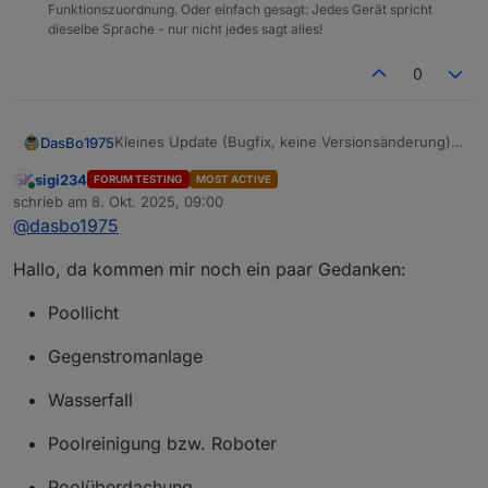
Funktionszuordnung. Oder einfach gesagt: Jedes Gerät spricht
dieselbe Sprache - nur nicht jedes sagt alles!
0
Kleines Update (Bugfix, keine Versionsänderung)
DasBo1975
Auf GitHub steht jetzt eine überarbeitete Version
sigi234
FORUM TESTING
MOST ACTIVE
des Adapters bereit.
👉 Kein Versionssprung nötig, nur ein Bugfix-
Online
schrieb am
8. Okt. 2025, 09:00
Die Steuer-Helper (Control, Solar, Frost) wurden
Commit.
zuletzt editiert von
@
dasbo1975
intern angepasst:
Wer den Adapter bereits nutzt, kann einfach den
Die Vorrangsteuerung läuft nun über den neuen
aktuellen Stand von GitHub laden.
Datenpunkt pump.active_helper.
Hallo, da kommen mir noch ein paar Gedanken:
Dadurch erkennen Solar- und Froststeuerung
zuverlässig, wenn der ControlHelper aktiv ist (z. B.
Poollicht
bei Rückspülung oder Wartung) und pausieren
automatisch.
Gegenstromanlage
Wasserfall
Poolreinigung bzw. Roboter
Poolüberdachung